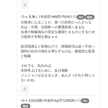
0
13
名無し
1年前
ID:IwMDI1NzA(1/1)
NG
報告
大統領になることが、第一の目的だったからな
次は、中国、北朝鮮への優遇政策へ走るな
自身の独裁地位の安定を確固たるものにするため
大統領５年制を廃止ｗｗ
経済知識など皆無なので、韓国経済は益々不況へ
国内の自分の地位を脅かすものは、徹底的な監視
と制裁
それでも、乱れれば
支持率上げるために、反日扇動
ジェミョンが止まるとき、あんさつされた時じゃ
ないかね
0
14
日向回廊
1年前
ID:kyOTUzNDA(1/1)
NG
報告