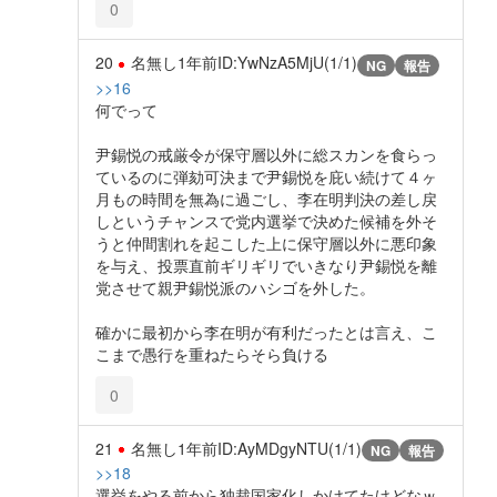
0
20
名無し
1年前
ID:YwNzA5MjU(1/1)
NG
報告
>>16
何でって
尹錫悦の戒厳令が保守層以外に総スカンを食らっ
ているのに弾劾可決まで尹錫悦を庇い続けて４ヶ
月もの時間を無為に過ごし、李在明判決の差し戻
しというチャンスで党内選挙で決めた候補を外そ
うと仲間割れを起こした上に保守層以外に悪印象
を与え、投票直前ギリギリでいきなり尹錫悦を離
党させて親尹錫悦派のハシゴを外した。
確かに最初から李在明が有利だったとは言え、こ
こまで愚行を重ねたらそら負ける
0
21
名無し
1年前
ID:AyMDgyNTU(1/1)
NG
報告
>>18
選挙をやる前から独裁国家化しかけてたけどなｗ