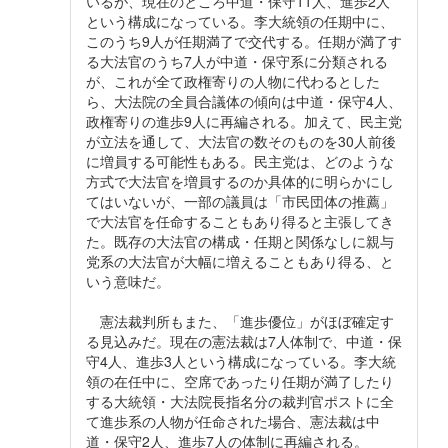
いるが、現在のところ中道・保守11人、進歩2人
という構成になっている。李大統領の任期中に、
このうち9人が任期満了で交代する。任期が満了す
る大法官のうち7人が中道・保守系に分類される
が、これが全て政権寄りの人物に代わるとした
ら、大法院の全員合議体の傾向は中道・保守4人、
政権寄りの進歩9人に再編される。加えて、民主党
が立法を通して、大法官の数そのものを30人前後
に増員する可能性もある。民主党は、どのような
方式で大法官を増員するのか具体的に明らかにし
てはいないが、一部の議員は「市民団体の推薦」
で大法官を任命することもあり得ると主張してき
た。既存の大法官の構成・任期と関係なしに親与
党系の大法官が大幅に増えることもあり得る、と
いう意味だ。
憲法裁判所もまた、「進歩優位」がほぼ確定す
る見込みだ。現在の憲法裁は7人体制で、中道・保
守4人、進歩3人という構成になっている。李大統
領の在任中に、空席であったり任期が満了したり
する大統領・大法院長指名分の裁判官ポストに全
て進歩系の人物が任命された場合、憲法裁は中
道・保守2人、進歩7人の体制に再編される。