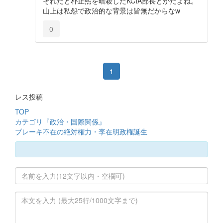
それだと朴正煕を暗殺したKCIA部長とかだよね。
山上は私怨で政治的な背景は皆無だからなw
0
1
レス投稿
TOP
カテゴリ『政治・国際関係』
ブレーキ不在の絶対権力・李在明政権誕生