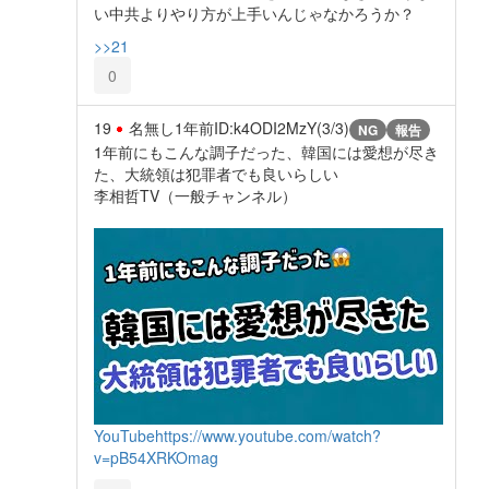
い中共よりやり方が上手いんじゃなかろうか？
>>21
0
19
名無し
1年前
ID:k4ODI2MzY(3/3)
NG
報告
1年前にもこんな調子だった、韓国には愛想が尽き
た、大統領は犯罪者でも良いらしい
李相哲TV（一般チャンネル）
YouTube
https://www.youtube.com/watch?
v=pB54XRKOmag