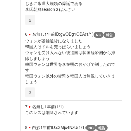
じきに永世大統領の爆誕である
李氏朝鮮season２ばんざい
2
6
名無し
1年前
ID:gwODg1ODA(1/1)
NG
報告
ウォンが基軸通貨になりました
韓国人はドルを売っぱらいましょう
ウォンを受け入れない後進国は韓国経済圏から排
除しましょう
韓国ウォンは世界を李在明のおかげで制したので
す
韓国ウォン以外の貨幣を韓国人は無視していきま
しょう
3
7
名無し
1年前
(1/1)
このレスは削除されています
8
白妙
1年前
ID:c2Mjc4NzU(1/1)
NG
報告