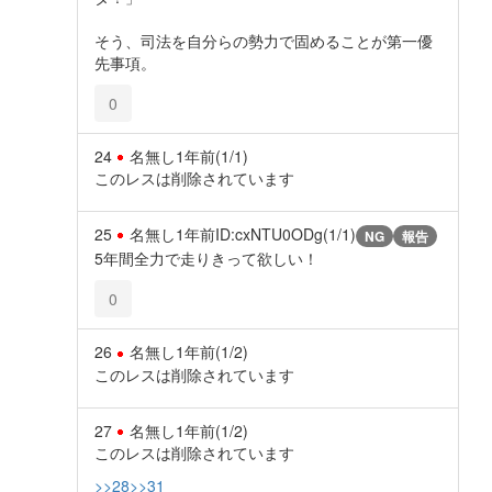
そう、司法を自分らの勢力で固めることが第一優
先事項。
0
24
名無し
1年前
(1/1)
このレスは削除されています
25
名無し
1年前
ID:cxNTU0ODg(1/1)
NG
報告
5年間全力で走りきって欲しい！
0
26
名無し
1年前
(1/2)
このレスは削除されています
27
名無し
1年前
(1/2)
このレスは削除されています
>>28
>>31