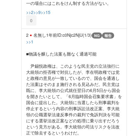
一の場合にはこれをけん制する方法がない。
>>2
>>9
>>15
0
2
名無し
1年前
ID:c0Njc2NjU(1/3)
NG
報告
>>1
■物議を醸した法案も難なく通過可能
尹錫悦政権は、このような民主党の立法強行に
大統領の拒否権で対抗したが、李在明政権では党
と政権の意見が一致しているので、国会を通過し
た法案はそのまま施行される見込みだ。民主党は
既に、李大統領の公式就任翌日の6月5日から国会
を開きたいとして、「6月臨時国会召集要求書」を
国会に提出した。大統領に当選したら刑事裁判を
停止するという内容の刑事訴訟法改正案、李大統
領の公職選挙法違反事件の裁判で免訴判決を可能
にする選挙法改正案などの処理に乗り出すだろう
という見方がある。李大統領の司法リスクを法改
正で除去するというわけだ。