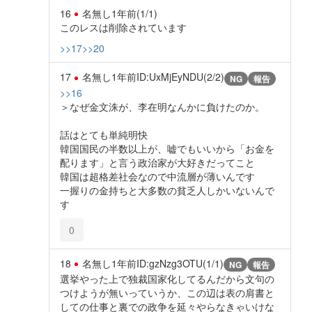
16
名無し
1年前
(1/1)
このレスは削除されています
>>17
>>20
17
名無し
1年前
ID:UxMjEyNDU(2/2)
NG
報告
>>16
＞なぜ金文洙が、李在明なんかに負けたのか。
話はとても単純明快
韓国国民の半数以上が、嘘でもいいから「お金を
配ります」と言う政治家が大好きだってこと
韓国は超格差社会なので中流層が薄いんです
一握りの金持ちと大多数の貧乏人しかいないんで
す
0
18
名無し
1年前
ID:gzNzg3OTU(1/1)
NG
報告
選挙やった上で独裁国家化してるんだから文句の
つけようが無いっていうか、この辺は表の肩書と
しての仕事と裏での政争を延々やらなきゃいけな