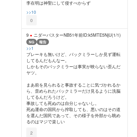
李在明は神聖にして侵すべからず
>>10
0
9
ニダーバスターNB5
1年前
ID:k5MTE5NjU(1/1)
NG
報告
>>1
ブレーキも無いけど、バックミラーしか見ず運転
してるんだもんなー。
しかもそのバックミラーは事実が映らない歪んだ
ヤツ。
まあ前を見られると事故することに気づかれるか
ら、歪められたバックミラーだけ見るように洗脳
してるんだろうけど。
事故しても死ぬのは自分じゃないし。
死ぬ運命の国民から搾取しても、悪いのはその道
を選んだ国民であって、その様子を外部から眺め
るのはマジで楽しい
2