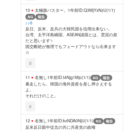
10
太極旗バスター。
1年前
ID:Q3MjYxNzU(1/1)
NG
報告
>>8
反日、反米、反共の大韓民国を信用出来ない。
台湾、太平洋島嶼国、ASEAN諸国とは、雲泥の差
だと思います✨️
国交断絶が無理でもフェードアウトなら出来ます
☆
0
11
名無し
1年前
ID:I4Njg1Mjc(1/1)
NG
報告
暴走したら、韓国の海外資産を差し押さえする
よ。
それだけのこと。
0
12
名無し
1年前
ID:kxNDA0NjU(1/1)
NG
報告
反米反日親中従北の共に共産党の政権