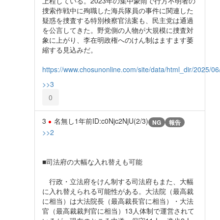
上程している。2023年の集中豪雨で行方不明者の
捜索作戦中に殉職した海兵隊員の事件に関連した
疑惑を捜査する特別検察官法案も、民主党は通過
を公言してきた。野党側の人物が大規模に捜査対
象に上がり、李在明政権へのけん制はますます萎
縮する見込みだ。
https://www.chosunonline.com/site/data/html_dir/2025/
>>3
0
3
名無し
1年前
ID:c0Njc2NjU(2/3)
NG
報告
>>2
■司法府の大幅な入れ替えも可能
行政・立法府をけん制する司法府もまた、大幅
に入れ替えられる可能性がある。大法院（最高裁
に相当）は大法院長（最高裁長官に相当）・大法
官（最高裁裁判官に相当）13人体制で運営されて