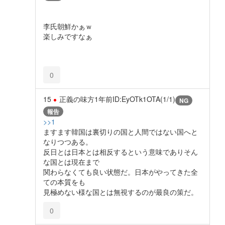
李氏朝鮮かぁｗ
楽しみですなぁ
0
15
正義の味方
1年前
ID:EyOTk1OTA(1/1)
NG
報告
>>1
ますます韓国は裏切りの国と人間ではない国へと
なりつつある。
反日とは日本とは相反するという意味でありそん
な国とは現在まで
関わらなくても良い状態だ。日本がやってきた全
ての本質をも
見極めない様な国とは無視するのが最良の策だ。
0