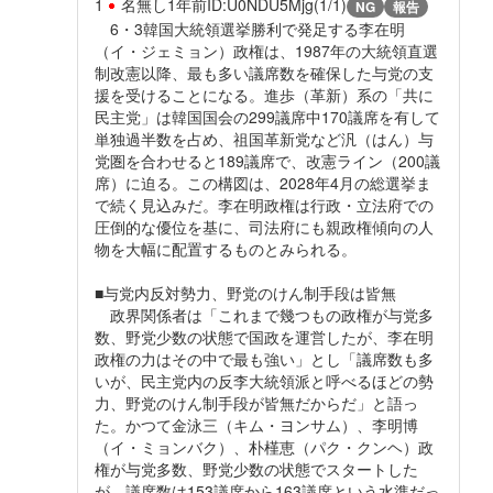
1
名無し
1年前
ID:U0NDU5Mjg(1/1)
NG
報告
6・3韓国大統領選挙勝利で発足する李在明
（イ・ジェミョン）政権は、1987年の大統領直選
制改憲以降、最も多い議席数を確保した与党の支
援を受けることになる。進歩（革新）系の「共に
民主党」は韓国国会の299議席中170議席を有して
単独過半数を占め、祖国革新党など汎（はん）与
党圏を合わせると189議席で、改憲ライン（200議
席）に迫る。この構図は、2028年4月の総選挙ま
で続く見込みだ。李在明政権は行政・立法府での
圧倒的な優位を基に、司法府にも親政権傾向の人
物を大幅に配置するものとみられる。
■与党内反対勢力、野党のけん制手段は皆無
政界関係者は「これまで幾つもの政権が与党多
数、野党少数の状態で国政を運営したが、李在明
政権の力はその中で最も強い」とし「議席数も多
いが、民主党内の反李大統領派と呼べるほどの勢
力、野党のけん制手段が皆無だからだ」と語っ
た。かつて金泳三（キム・ヨンサム）、李明博
（イ・ミョンバク）、朴槿恵（パク・クンヘ）政
権が与党多数、野党少数の状態でスタートした
が、議席数は153議席から163議席という水準だっ