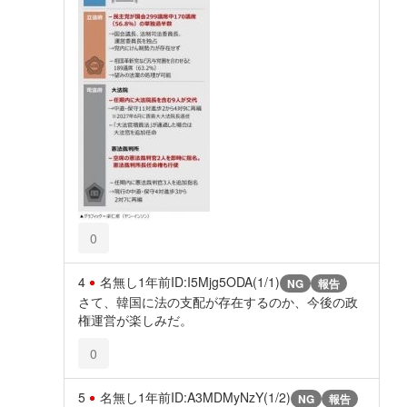
0
4
名無し
1年前
ID:I5Mjg5ODA(1/1)
NG
報告
さて、韓国に法の支配が存在するのか、今後の政
権運営が楽しみだ。
0
5
名無し
1年前
ID:A3MDMyNzY(1/2)
NG
報告