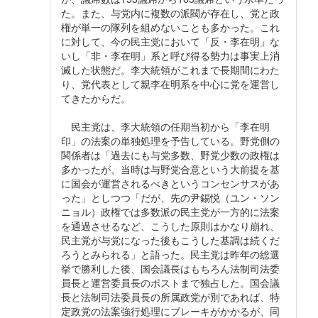
た。また、与党内に複数の派閥が存在し、党と政
権が単一の隊列を組めないことも多かった。これ
に対して、今の民主党において「反・李在明」な
いし「非・李在明」系と呼び得る勢力は事実上消
滅した状態だ。李大統領がこれまで長期間にわた
り、党代表として親李在明系を中心に党を運営し
てきたからだ。
民主党は、李大統領の任期当初から「李在明
印」の法案の単独処理を予告している。野党側の
関係者は「過去にも与党多数、野党少数の政権は
多かったが、当時は与野党合意という大前提を基
に国会が運営されるべきというコンセンサスがあ
った」としつつ「だが、先の尹錫悦（ユン・ソン
ニョル）政権では多数派の民主党が一方的に法案
を通過させるなど、こうした原則はかなり崩れ、
民主党が与党になった後もこうした基調は続くだ
ろうとみられる」と語った。民主党は昨年の総選
挙で勝利した後、国会議長はもちろん法制司法委
員長と運営委員長のポストまで独占した。国会議
長と法制司法委員長の所属政党が別であれば、特
定政党の法案強行処理にブレーキがかかるが、同