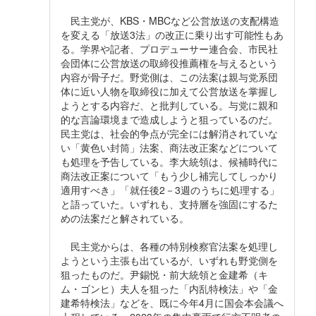
民主党が、KBS・MBCなど公営放送の支配構造
を変える「放送3法」の改正に乗り出す可能性もあ
る。学界や記者、プロデューサー連合会、市民社
会団体に公営放送の取締役推薦権を与えるという
内容が骨子だ。野党側は、この法案は親与党系団
体に近い人物を取締役に加えて公営放送を掌握し
ようとする内容だ、と批判している。与党に親和
的な言論環境まで造成しようと狙っているのだ。
民主党は、社会的争点が完全には解消されていな
い「黄色い封筒」法案、商法改正案などについて
も処理を予告している。李大統領は、候補時代に
商法改正案について「もう少し補完してしっかり
適用すべき」「就任後2－3週のうちに処理する」
と語っていた。いずれも、支持層を強固にするた
めの法案だと解されている。
民主党からは、各種の特別検察官法案を処理し
ようという主張も出ているが、いずれも野党側を
狙ったものだ。尹錫悦・前大統領と金建希（キ
ム・ゴンヒ）夫人を狙った「内乱特検法」や「金
建希特検法」などを、既に今年4月に国会本会議へ