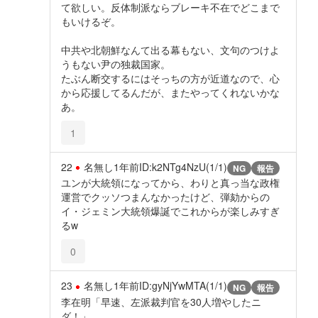
て欲しい。反体制派ならブレーキ不在でどこまで
もいけるぞ。
中共や北朝鮮なんて出る幕もない、文句のつけよ
うもない尹の独裁国家。
たぶん断交するにはそっちの方が近道なので、心
から応援してるんだが、またやってくれないかな
あ。
1
22
名無し
1年前
ID:k2NTg4NzU(1/1)
NG
報告
ユンが大統領になってから、わりと真っ当な政権
運営でクッソつまんなかったけど、弾劾からの
イ・ジェミン大統領爆誕でこれからが楽しみすぎ
るw
0
23
名無し
1年前
ID:gyNjYwMTA(1/1)
NG
報告
李在明「早速、左派裁判官を30人増やしたニ
ダ！」