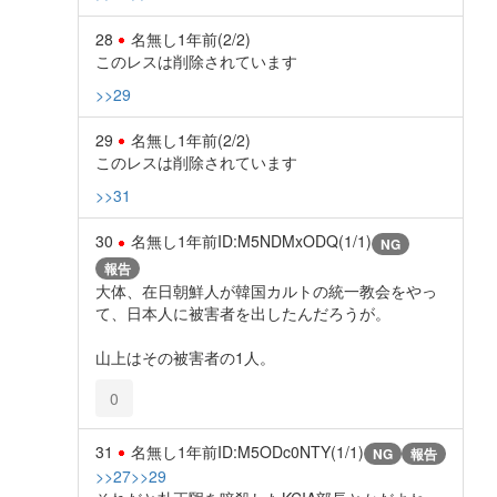
28
名無し
1年前
(2/2)
このレスは削除されています
>>29
29
名無し
1年前
(2/2)
このレスは削除されています
>>31
30
名無し
1年前
ID:M5NDMxODQ(1/1)
NG
報告
大体、在日朝鮮人が韓国カルトの統一教会をやっ
て、日本人に被害者を出したんだろうが。
山上はその被害者の1人。
0
31
名無し
1年前
ID:M5ODc0NTY(1/1)
NG
報告
>>27
>>29