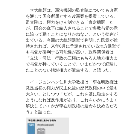
李大統領は、憲法機関の監査院についても改憲
を通して国会所属とする改憲案を提案している。
監査院は、権力をけん制できる「査定機関」だ
が、国会の傘下に編入されることで多数与党の意
に沿って動くことになりかねない、という批判が
出ている。今回の大統領選挙で判明した民意が維
持されれば、来年6月に予定されている地方選挙で
も与党が勝利する可能性が高い。政界関係者は
「立法・司法・行政の三権はもちろん地方権力ま
で与党が持っていくことで、いまだかつて経験し
たことのない絶対権力が誕生する」と語った。
イ・ジュンハン仁川大学教授は「李在明政権は
発足当初の権力が民主化後の歴代政権の中で最も
大きい」としつつ「だが、これを基に独走をする
ようになれば反作用があり、これをいかにうまく
解決していくかが李在明政権の運命を決めるだろ
う」と語った。