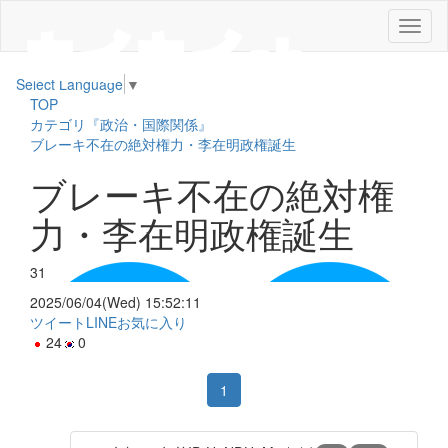
メ
ニ
ュ
Select Language
▼
ー
TOP
カテゴリ『政治・国際関係』
ブレーキ不在の絶対権力・李在明政権誕生
ブレーキ不在の絶対権
力・李在明政権誕生
31
2025/06/04(Wed) 15:52:11
ツイート
LINE
お気に入り
24
0
1