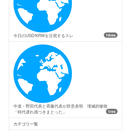
今日のUSD/KRWを注視するスレ
14res
中道・野田代表と斉藤代表が辞意表明 壊滅的惨敗
「時代遅れ感つきまとった」
1res
カテゴリ一覧