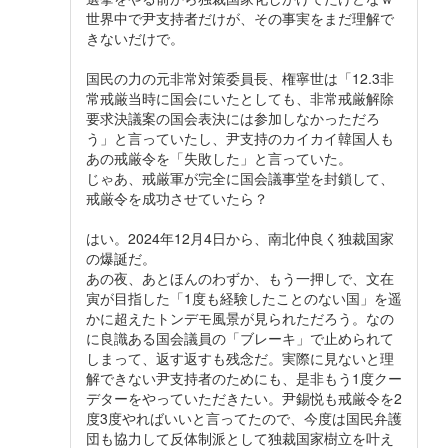
世界中で尹支持者だけが、その事実をまだ理解で
きないだけで。
国民の力の元非常対策委員長、権寧世は「12.3非
常戒厳当時に国会にいたとしても、非常戒厳解除
要求決議案の国会表決には参加しなかっただろ
う」と言っていたし、尹支持のカイカイ韓国人も
あの戒厳令を「失敗した」と言っていた。
じゃあ、戒厳軍が完全に国会議事堂を封鎖して、
戒厳令を成功させていたら？
はい。2024年12月4日から、南北仲良く独裁国家
の爆誕だ。
あの夜、あとほんのわずか、もう一押しで、文在
寅が目指した「1度も経験したことのない国」を遥
かに超えたトンデモ風景が見られただろう。なの
に良識ある国会議員の「ブレーキ」で止められて
しまって、返す返すも残念だ。実際に見ないと理
解できない尹支持者のためにも、是非もう1度クー
デターをやっていただきたい。尹錫悦も戒厳令を2
度3度やればいいと言ってたので、今度は国民弁護
団も協力して反体制派として独裁国家樹立を叶え