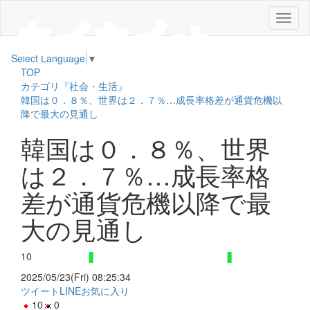
メ
ニ
ュ
Select Language
▼
ー
TOP
カテゴリ『社会・生活』
韓国は０．８％、世界は２．７％…成長率格差が通貨危機以
降で最大の見通し
韓国は０．８％、世界
は２．７％…成長率格
差が通貨危機以降で最
大の見通し
10
2025/05/23(Fri) 08:25:34
ツイート
LINE
お気に入り
10
0