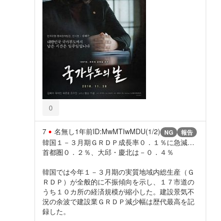
0
7
名無し
1年前
ID:MwMTIwMDU(1/2)
NG
報告
韓国１－３月期ＧＲＤＰ成長率０．１％に急減…
首都圏０．２％、大邱・慶北は－０．４％
韓国では今年１－３月期の実質地域内総生産（Ｇ
ＲＤＰ）が全般的に不振傾向を示し、１７市道の
うち１０カ所の経済規模が縮小した。建設景気不
況の余波で建設業ＧＲＤＰ減少幅は歴代最高を記
録した。