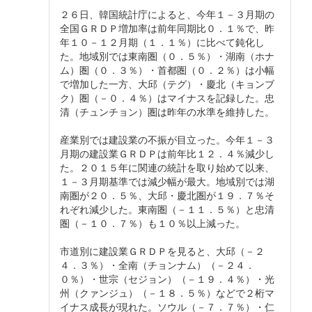
２６日、韓国統計庁によると、今年１－３月期の
全国ＧＲＤＰ増加率は前年同期比０．１％で、昨
年１０－１２月期（１．１％）に比べて鈍化し
た。地域別では東南圏（０．５％）・湖南（ホナ
ム）圏（０．３％）・首都圏（０．２％）は小幅
で増加した一方、大邱（テグ）・慶北（キョンブ
ク）圏（－０．４％）はマイナスを記録した。忠
清（チュンチョン）圏は昨年の水準を維持した。
産業別では建設業の不振が目立った。今年１－３
月期の建設業ＧＲＤＰは前年比１２．４％減少し
た。２０１５年に関連の統計を取り始めて以来、
１－３月期基準では減少幅が最大。地域別では湖
南圏が２０．５％、大邱・慶北圏が１９．７％そ
れぞれ減少した。東南圏（－１１．５％）と忠清
圏（－１０．７％）も１０％以上減った。
市道別に建設業ＧＲＤＰを見ると、大邱（－２
４．３％）・全南（チョンナム）（－２４．
０％）・世宗（セジョン）（－１９．４％）・光
州（クァンジュ）（－１８．５％）などで２桁マ
イナス成長が現れた。ソウル（－７．７％）・仁