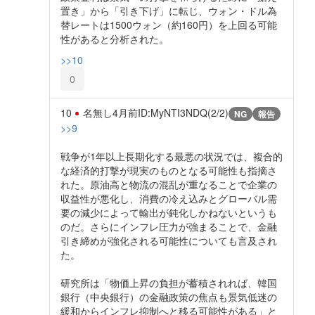
置き」から「引き下げ」に転じ、ウォン・ドル為
替レートは1500ウォン（約160円）を上回る可能
性があると分析された。
>>10
0
10
名無し
4月前
ID:MyNTI3NDQ(2/2)
NG
報告
>>9
戦争が1年以上長期化する最悪の状況では、複合的
な経済的打撃が現実のものとなる可能性も指摘さ
れた。原油高と物流の混乱が重なることで企業の
収益性が悪化し、消費の冷え込みとグローバル需
要の減少によって輸出が鈍化しかねないというも
のだ。さらにインフレ圧力が強まることで、金融
引き締めが強化される可能性についても言及され
た。
研究所は「物価上昇の負担が蓄積されれば、韓国
銀行（中央銀行）の金融政策の焦点も景気低迷の
緩和からインフレ抑制へと移る可能性がある」と