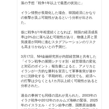
落の予想「戦争1年以上で最悪の状況に」
イラン情勢が長期化した場合、韓国経済にかなり
の衝撃が及ぶ可能性があるという分析が出され
た。
仮に戦争が1年程度続くとなれば、韓国の経済成長
率は0%台に落ち込む可能性があり、物価上昇と景
気後退が同時に進むスタグフレーションのリスク
も高まりかねないとの予測だ。
3月17日、NH金融研究所が内部経営陣と共有した
「イラン戦争の展開シナリオ別・経営環境の変化
と対応のポイント」報告書によると、アメリカと
イランが一方的な勝利を宣言して軍事衝突が速や
かに沈静化する「早期終戦」の状況でも、経済へ
の打撃は少なくとも1カ月以上続く可能性があると
分析された。
過去の事例でも同様の流れが見られた。2003年の
イラク戦争や2012年のホルムズ海峡の緊張、2025
年のイスラエル・イラン紛争の際、国際原油価格