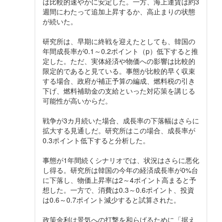
は比較的速やかに安定した。一方、海上運賃は約3
週間にわたって追加上昇するか、高止まりの状態
が続いた。
研究所は、早期に終戦を迎えたとしても、韓国の
年間成長率が0.1～0.2ポイント（p）低下すると推
定した。ただ、実体経済や物価への影響は比較的
限定的であると見ている。事態が比較的早く収束
する場合、政府が補正予算の編成、燃料税の引き
下げ、燃料補助金の支給といった対応策を講じる
可能性が高いからだ。
戦争が3カ月続いた場合、成長率の下落幅はさらに
拡大する見通しだ。研究所はこの場合、成長率が
0.3ポイント低下すると分析した。
事態が1年間続くシナリオでは、状況はさらに悪化
し得る。研究所は韓国の今年の経済成長率が0%台
に下落し、物価上昇率は2～4ポイント高まると予
想した。一方で、消費は0.3～0.6ポイント、投資
は0.6～0.7ポイント減少すると試算された。
政策金利は景気への打撃を和らげるために「据え