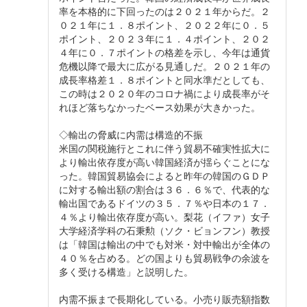
率を本格的に下回ったのは２０２１年からだ。２
０２１年に１．８ポイント、２０２２年に０．５
ポイント、２０２３年に１．４ポイント、２０２
４年に０．７ポイントの格差を示し、今年は通貨
危機以降で最大に広がる見通しだ。２０２１年の
成長率格差１．８ポイントと同水準だとしても、
この時は２０２０年のコロナ禍により成長率がそ
れほど落ちなかったベース効果が大きかった。
◇輸出の脅威に内需は構造的不振
米国の関税施行とこれに伴う貿易不確実性拡大に
より輸出依存度が高い韓国経済が揺らぐことにな
った。韓国貿易協会によると昨年の韓国のＧＤＰ
に対する輸出額の割合は３６．６％で、代表的な
輸出国であるドイツの３５．７％や日本の１７．
４％より輸出依存度が高い。梨花（イファ）女子
大学経済学科の石秉勲（ソク・ビョンフン）教授
は「韓国は輸出の中でも対米・対中輸出が全体の
４０％を占める。どの国よりも貿易戦争の余波を
多く受ける構造」と説明した。
内需不振まで長期化している。小売り販売額指数