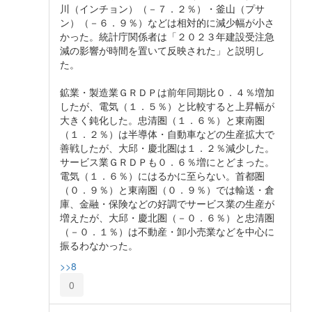
川（インチョン）（－７．２％）・釜山（プサ
ン）（－６．９％）などは相対的に減少幅が小さ
かった。統計庁関係者は「２０２３年建設受注急
減の影響が時間を置いて反映された」と説明し
た。
鉱業・製造業ＧＲＤＰは前年同期比０．４％増加
したが、電気（１．５％）と比較すると上昇幅が
大きく鈍化した。忠清圏（１．６％）と東南圏
（１．２％）は半導体・自動車などの生産拡大で
善戦したが、大邱・慶北圏は１．２％減少した。
サービス業ＧＲＤＰも０．６％増にとどまった。
電気（１．６％）にはるかに至らない。首都圏
（０．９％）と東南圏（０．９％）では輸送・倉
庫、金融・保険などの好調でサービス業の生産が
増えたが、大邱・慶北圏（－０．６％）と忠清圏
（－０．１％）は不動産・卸小売業などを中心に
振るわなかった。
>>8
0