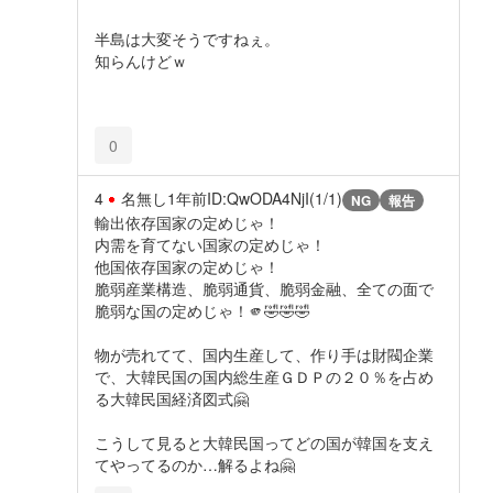
半島は大変そうですねぇ。
知らんけどｗ
0
4
名無し
1年前
ID:QwODA4NjI(1/1)
NG
報告
輸出依存国家の定めじゃ！
内需を育てない国家の定めじゃ！
他国依存国家の定めじゃ！
脆弱産業構造、脆弱通貨、脆弱金融、全ての面で
脆弱な国の定めじゃ！🫵🤣🤣🤣
物が売れてて、国内生産して、作り手は財閥企業
で、大韓民国の国内総生産ＧＤＰの２０％を占め
る大韓民国経済図式🤗
こうして見ると大韓民国ってどの国が韓国を支え
てやってるのか…解るよね🤗