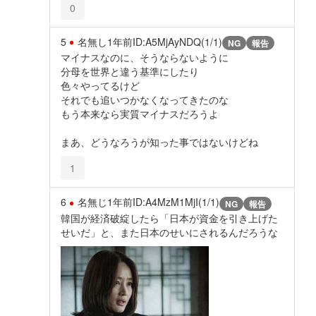
0
5
名無し
1年前
ID:A5MjAyNDQ(1/1)
NG
報告
マイナスなのに、そうならないように
分母を世界と違う基準にしたり
色々やってるけど
それでも追いつかなくなってきたのな
もう本来なら実質マイナスだろうよ
まあ、どうなろうが知った事ではないけどね
1
6
名無じ
1年前
ID:A4MzM1MjI(1/1)
NG
報告
韓国が経済破綻したら「日本が資金を引き上げた
せいだ」と、また日本のせいにされるんだろうな