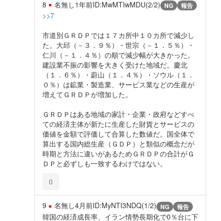
8
名無し
1年前
ID:MwMTIwMDU(2/2)
NG
報告
>>7
市道別ＧＲＤＰでは１７カ所中１０カ所で減少し
た。大邱（－３．９％）・世宗（－１．５％）・
仁川（－１．４％）の順で減少幅が大きかった。
建設業不振の影響を大きく受けた地域だ。慶北
（１．６％）・蔚山（１．４％）・ソウル（１．
０％）は鉱業・製造業、サービス業などの生産が
増えてＧＲＤＰが増加した。
ＧＲＤＰはある地域の家計・企業・政府などすべ
ての経済主体が新たに生産した財貨とサービスの
価値を金額で評価して合算した数値だ。国全体で
算出する国内総生産（ＧＤＰ）と類似の概念だが
時期と方法に違いがあるためＧＲＤＰの合計がＧ
ＤＰと必ずしも一致するわけではない。
0
9
名無し
4月前
ID:MyNTI3NDQ(1/2)
NG
報告
韓国の経済成長率、イラン情勢長期化で0％台に下