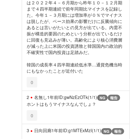
は２０２２年４－６月期から昨年１０－１２月期
まで４四半期連続で前年同期比マイナスを記録し
た。今年１－３月期には増加率が０％でマイナス
は脱したが、ベース効果の影響だけに反騰傾向に
あるとは言いがたいとの見方が出ている。内需不
振が構造的要因のためという分析が出ているだけ
に回復も見込みが薄い。高齢化により核心消費層
が減った上に米国の投資誘致と韓国国内の政治的
不確実性で国内投資は足踏みだ。
韓国の成長率４四半期連続低水準…通貨危機当時
にもなかったことが近付いた
0
2
名無し
1年前
ID:gwNzEzOTk(1/1)
NG
報告
ホントはもうマイナスなんでしょ？
0
3
日向回廊
1年前
ID:g1MTExMzI(1/1)
NG
報告