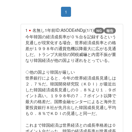
1
1
名無し
1年前
ID:A5ODE4NDg(1/1)
NG
報告
今年韓国の経済成長率が０％台を記録するという
見通しが現実化する場合、世界経済成長率との格
差が１９９８年の通貨危機以降最大に広がる見通
しだ。トランプ大統領の関税威嚇と内需不振が重
なり韓国経済が他の国より遅れをとっている。
◇他の国より韓国が厳しい
世界銀行によると、今年の世界経済成長見通しは
２．７％だ。韓国開発研究院（ＫＤＩ）が最近出
した韓国経済成長見通しの０．８％より１．９ポ
イント高い。１９９８年の７．７ポイント以降で
最大の格差だ。国際金融センターによると海外主
要投資銀行８社が先月出した韓国成長見通し平均
も０．８％でＫＤＩの見通しと同一だ。
これまで韓国経済は世界経済との成長率格差は０
ポイント台だった。韓国の経済成長率が世界成長