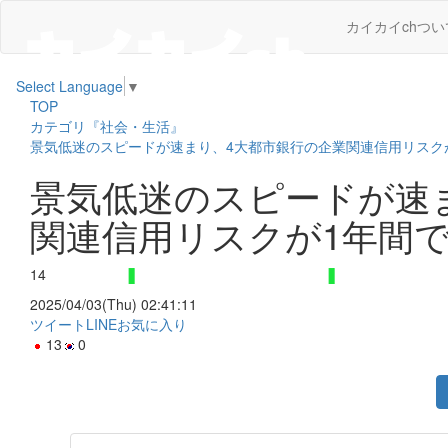
カイカイchつい
Select Language
▼
TOP
カテゴリ『社会・生活』
景気低迷のスピードが速まり、4大都市銀行の企業関連信用リスク
景気低迷のスピードが速
関連信用リスクが1年間で
14
2025/04/03(Thu) 02:41:11
ツイート
LINE
お気に入り
13
0