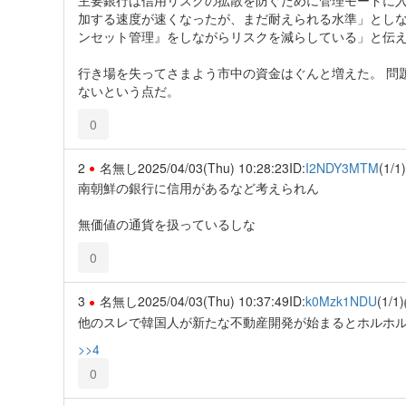
加する速度が速くなったが、まだ耐えられる水準」とし
ンセット管理』をしながらリスクを減らしている」と伝
行き場を失ってさまよう市中の資金はぐんと増えた。 問
ないという点だ。
0
2
名無し
2025/04/03(Thu) 10:28:23
ID:
I2NDY3MTM
(1/1)
南朝鮮の銀行に信用があるなど考えられん
無価値の通貨を扱っているしな
0
3
名無し
2025/04/03(Thu) 10:37:49
ID:
k0Mzk1NDU
(1/1)
他のスレで韓国人が新たな不動産開発が始まるとホルホル
>>4
0