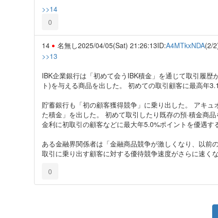
>>14
0
14
名無し
2025/04/05(Sat) 21:26:13
ID:
A4MTkxNDA
(2/2
>>13
IBK企業銀行は「初めて会うIBK積金」を通じて取引履歴
ト)を与える商品を出した。 初めての取引顧客に最高年3.
貯蓄銀行も「初の顧客獲得競争」に乗り出した。 アキュオ
た積金」を出した。 初めて取引したり既存の預·積金商品
金利に初取引の顧客などに最大年5.0%ポイントを優遇す
ある金融界関係者は「金融商品競争が激しくなり、以前
取引に乗り出す顧客に対する優待競争速度がさらに速く
0