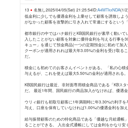
13
名無し
2025/04/05(Sat) 21:25:54
ID:
A4MTkxNDA
(1/2
低金利に少しでも優遇金利を上乗せして顧客を誘致しよう
がなかった顧客を攻撃的に引き入れて常連にするという
都市銀行の中ではハナ銀行とKB国民銀行が素早く動いてい
入したことがない顧客を対象に優待金利を与える行事を3
キュー」を通じて預金商品(一つの定期預金)に初めて加入す
クーポンが適用されれば最大年3.05%の金利を受け取る
だ。
積金にも初めてのお客さんイベントがある。 「私の心積金
与えるが、これを使えば最大5.50%の金利が適用される。
KB国民銀行は最近、非対面専用積金商品である「KBス
だ。 最近1年間、国民銀行の商品加入がなければ、優遇金
ウリィ銀行も初取引顧客に1年満期時に年3.30%の利子を
与え、口座を保有していなければ1.00%の優遇金利を加
給与振替顧客のための特化商品である「優越な月給通帳」
ることができる。 入出金式通帳にしては金利をかなり安