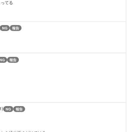
まってる
NG
報告
NG
報告
1)
NG
報告