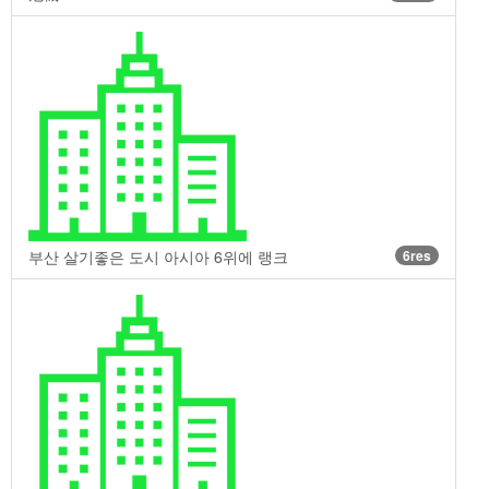
부산 살기좋은 도시 아시아 6위에 랭크
6res