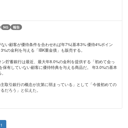
)
NG
報告
がない顧客が優待条件を合わせれば年7%(基本3%·優待4%ポイン
13%の金利を与える「IBK重金債」も販売する。
ン貯蓄銀行は最近、最大年8.0%の金利を提供する「初めて会っ
を保有していない顧客に優待特典を与える商品だ。 年3.0%の基本
る。
の主取引銀行の概念が次第に弱まっている」として「今後初めての
なるだろう」と伝えた。
1