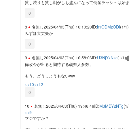
貸し渋りも貸し剥がしも盛んになって倒産ラッシュは始
0
8
名無し
2025/04/03(Thu) 16:19:20
ID:
k1ODMzODI
(1/1)
みずほ大丈夫か
0
9
名無し
2025/04/03(Thu) 16:58:06
ID:
U3NjYxNzc
(1/1)
徳政令が出ると期待する朝鮮人多数。
もう、どうしようもないww
>>10
>>12
0
10
名無し
2025/04/03(Thu) 19:46:46
ID:
M3MDY2NTg
(1/
>>9
マジですか？