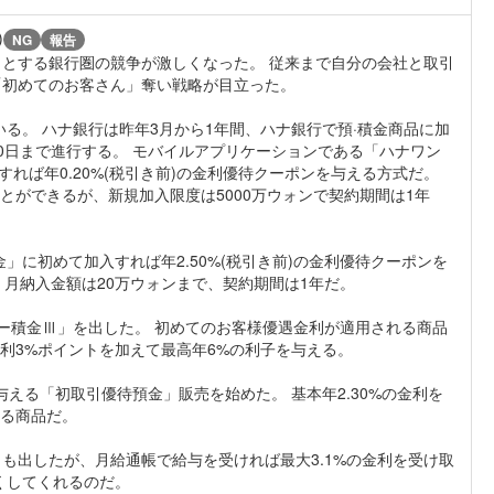
)
NG
報告
とする銀行圏の競争が激しくなった。 従来まで自分の会社と取引
「初めてのお客さん」奪い戦略が目立った。
る。 ハナ銀行は昨年3月から1年間、ハナ銀行で預·積金商品に加
0日まで進行する。 モバイルアプリケーションである「ハナワン
れば年0.20%(税引き前)の金利優待クーポンを与える方式だ。
ことができるが、新規加入限度は5000万ウォンで契約期間は1年
」に初めて加入すれば年2.50%(税引き前)の金利優待クーポンを
 月納入金額は20万ウォンまで、契約期間は1年だ。
ター積金Ⅲ」を出した。 初めてのお客様優遇金利が適用される商品
利3%ポイントを加えて最高年6%の利子を与える。
与える「初取引優待預金」販売を始めた。 基本年2.30%の金利を
える商品だ。
も出したが、月給通帳で給与を受ければ最大3.1%の金利を受け取
くしてくれるのだ。