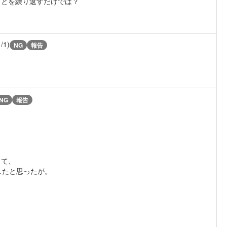
ことを繰り返すだけでは？
1/1)
NG
報告
NG
報告
して、
したと思ったが。