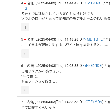
4
名無し
2025/04/03(Thu) 11:44:47
ID:
Q3MTk3NzE
(1/1)
>>3
多分すでに凍結されている案件も貼り付けてる
ソウルの自宅だと言って愛知県のモデルルームの拾い画
1
5
名無し
2025/04/03(Thu) 11:48:28
ID:
Y4MDI1MTE
(1/1)
ここで日本が韓国に対するホワイト国を除外すると………
0
6
名無し
2025/04/03(Thu) 12:08:33
ID:
kxNzE0NDE
(1/1)
信用リスクが26兆ウォン。
1年で倍に。
倒産ラッシュが始まる。
0
7
名無し
2025/04/03(Thu) 14:38:58
ID:
I2OTE1MDc
(1/1)
すでに昨年くらいから