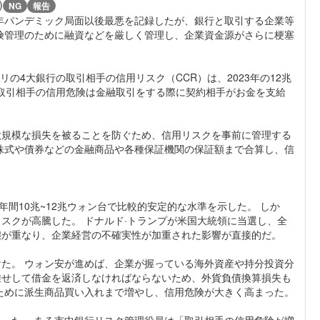
)
NG
報告
2年パンデミック局面以後最悪を記録したが、銀行と取引する企業等
険管理のために融資などを厳しく管理し、企業資金源がさらに梗塞
の4大銀行の取引相手の信用リスク（CCR）は、2023年の12兆
。 取引相手の信用危険は金融取引をする際に契約相手がお金を支給
大規模な損失を被ることを防ぐため、信用リスクを事前に管理する
株式や債券などの金融商品や各種保証機関の保証額まで合算し、信
も年間10兆~12兆ウォン台で比較的安定的な水準を示した。 しか
スクが高騰した。 ドナルド·トランプが米国大統領に当選し、全
態が重なり、企業経営の不確実性が加重された影響が直接的だ。
た。 ウォン安が進めば、企業が握っている海外資産や持分投資分
乗せして借金を返済しなければならないため、外貨負債換算損失も
ために派生商品買い入れまで増やし、信用危険が大きく高まった。
った。 ある市中銀行リスク管理役員は「取引相手の信用危険が増