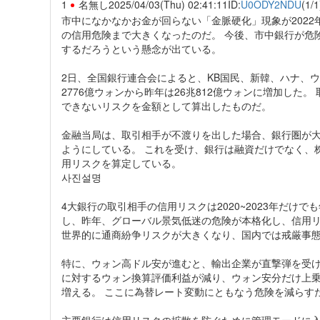
1
名無し
2025/04/03(Thu) 02:41:11
ID:
U0ODY2NDU
(1/1
市中になかなかお金が回らない「金脈硬化」現象が202
の信用危険まで大きくなったのだ。 今後、市中銀行が危
するだろうという懸念が出ている。
2日、全国銀行連合会によると、KB国民、新韓、ハナ、ウリ
2776億ウォンから昨年は26兆812億ウォンに増加した
できないリスクを金額として算出したものだ。
金融当局は、取引相手が不渡りを出した場合、銀行圏が
ようにしている。 これを受け、銀行は融資だけでなく、
用リスクを算定している。
사진설명
4大銀行の取引相手の信用リスクは2020~2023年だけで
し、昨年、グローバル景気低迷の危険が本格化し、信用リ
世界的に通商紛争リスクが大きくなり、国内では戒厳事
特に、ウォン高ドル安が進むと、輸出企業が直撃弾を受け
に対するウォン換算評価利益が減り、ウォン安分だけ上
増える。 ここに為替レート変動にともなう危険を減らす
主要銀行は信用リスクの拡散を防ぐために管理モードに入