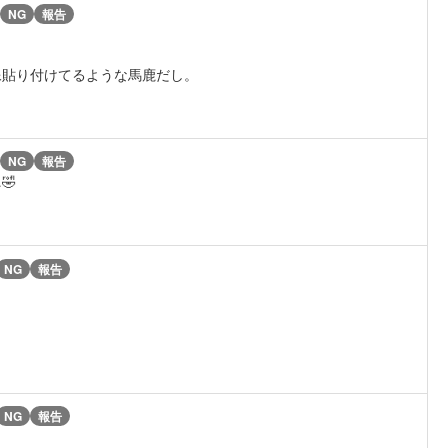
NG
報告
像貼り付けてるような馬鹿だし。
NG
報告
🤣
NG
報告
NG
報告