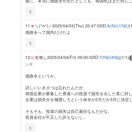
仮に、本当に徳政令が出たとしても、韓国民はまた同じ
0
11
＼(^o^)／
2025/04/03(Thu) 20:47:33
ID:
AzNzU1NjU
(
徳政令って国内だけだよ
0
12
名無し
2025/04/04(Fri) 09:00:02
ID:
Y3NjU4Mjg
(1/1)
>>9
徳政令というか。
詳しいいきさつは忘れたんだが、
韓国企業が募集した香港への投資で損失を出した客に対
企業は損失分を補償しろという命令が2月だか3月に決定
そもそも、投資の損失は自己責任なんだがな。
投資会社が不正した訳もないし。
0