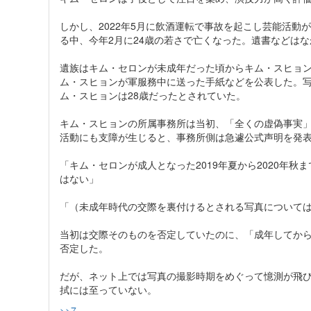
しかし、2022年5月に飲酒運転で事故を起こし芸能活
る中、今年2月に24歳の若さで亡くなった。遺書などは
遺族はキム・セロンが未成年だった頃からキム・スヒョン
ム・スヒョンが軍服務中に送った手紙などを公表した。写真
ム・スヒョンは28歳だったとされていた。
キム・スヒョンの所属事務所は当初、「全くの虚偽事実
活動にも支障が生じると、事務所側は急遽公式声明を発
「キム・セロンが成人となった2019年夏から2020年
はない」
「（未成年時代の交際を裏付けるとされる写真について
当初は交際そのものを否定していたのに、「成年してか
否定した。
だが、ネット上では写真の撮影時期をめぐって憶測が飛
拭には至っていない。
>>7