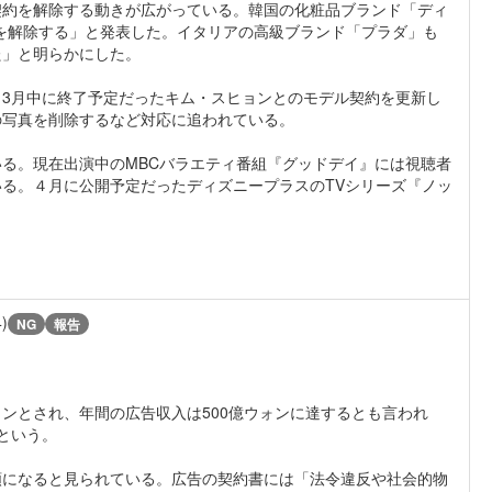
契約を解除する動きが広がっている。韓国の化粧品ブランド「ディ
約を解除する」と発表した。イタリアの高級ブランド「プラダ」も
た」と明らかにした。
3月中に終了予定だったキム・スヒョンとのモデル契約を更新し
の写真を削除するなど対応に追われている。
る。現在出演中のMBCバラエティ番組『グッドデイ』には視聴者
る。４月に公開予定だったディズニープラスのTVシリーズ『ノッ
。
4)
NG
報告
ウォンとされ、年間の広告収入は500億ウォンに達するとも言われ
という。
額になると見られている。広告の契約書には「法令違反や社会的物