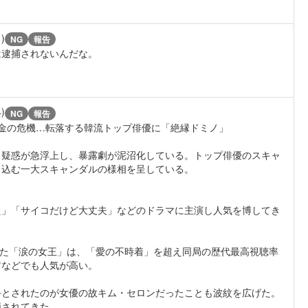
1)
NG
報告
は逮捕されないんだな。
4)
NG
報告
金の危機…転落する韓流トップ俳優に「絶縁ドミノ」
う疑惑が急浮上し、暴露劇が泥沼化している。トップ俳優のスキャ
き込む一大スキャンダルの様相を呈している。
た」「サイコだけど大丈夫」などのドラマに主演し人気を博してき
された「涙の女王」は、「愛の不時着」を超え同局の歴代最高視聴率
アなどでも人気が高い。
手とされたのが女優の故キム・セロンだったことも波紋を広げた。
価されてきた。