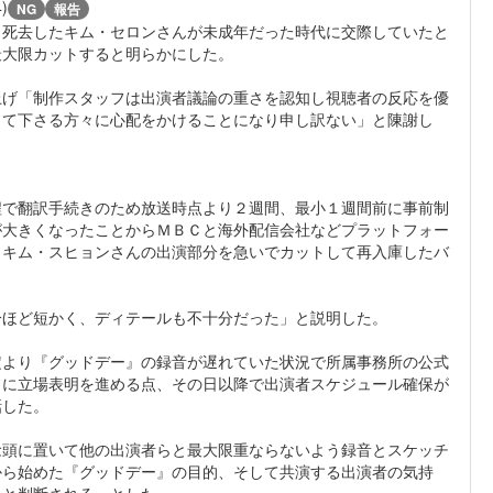
4)
NG
報告
月死去したキム・セロンさんが未成年だった時代に交際していたと
最大限カットすると明らかにした。
上げ「制作スタッフは出演者議論の重さを認知し視聴者の反応を優
して下さる方々に心配をかけることになり申し訳ない」と陳謝し
程で翻訳手続きのため放送時点より２週間、最小１週間前に事前制
が大きくなったことからＭＢＣと海外配信会社などプラットフォー
、キム・スヒョンさんの出演部分を急いでカットして再入庫したバ
分ほど短かく、ディテールも不十分だった」と説明した。
定より『グッドデー』の録音が遅れていた状況で所属事務所の公式
）に立場表明を進める点、その日以降で出演者スケジュール確保が
話した。
念頭に置いて他の出演者らと最大限重ならないよう録音とスケッチ
から始めた『グッドデー』の目的、そして共演する出演者の気持
いと判断される」とした。