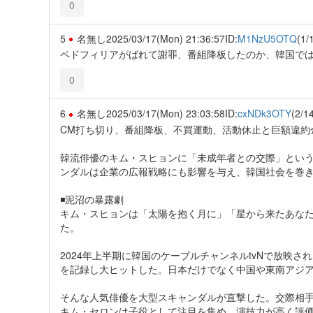
0
5
名無し
2025/03/17(Mon) 21:36:57
ID:
M1NzU5OTQ
(1/
ペドフィリアがばれて謝罪、番組降板したのか、韓国で
0
6
名無し
2025/03/17(Mon) 23:03:58
ID:
cxNDk3OTY
(2/1
CM打ち切り、番組降板、不買運動、活動休止と巨額違約
韓流俳優のキム・スヒョンに「未成年者との交際」とい
ンダルは企業の広報戦略にも影響を与え、韓国社会を巻
◾️泥沼の暴露劇
キム・スヒョンは「太陽を抱く月に」「星から来たあな
た。
2024年上半期に韓国のケーブルチャンネルtvNで放映
を記録し大ヒットした。日本だけでなく中国や東南アジ
そんな人気俳優を大型スキャンダルが直撃した。交際相
キム・セロンは子役として注目を集め、演技力が高く評