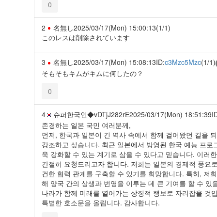
0
2
名無し
2025/03/17(Mon) 15:00:13
(1/1)
このレスは削除されています
3
名無し
2025/03/17(Mon) 15:08:13
ID:
c3Mzc5Mzc
(1/1)
そもそもキムがキムに何したの？
0
4
슈퍼한국인◆vDTjJ282rE
2025/03/17(Mon) 18:51:39
I
존경하는 일본 국민 여러분께,
먼저, 한국과 일본이 긴 역사 속에서 함께 걸어왔던 길을 
강조하고 싶습니다. 최근 일본에서 방영된 한국 예능 프로
욱 강화할 수 있는 계기로 삼을 수 있다고 믿습니다. 이러
간절히 요청드리고자 합니다. 저희는 일본의 경제적 풍요로
건한 협력 관계를 구축할 수 있기를 희망합니다. 특히, 저희
해 양국 간의 상생과 번영을 이루는 데 큰 기여를 할 수 있
나라가 함께 미래를 열어가는 상징적 행보로 자리잡을 것입
특별한 호소문을 올립니다. 감사합니다.