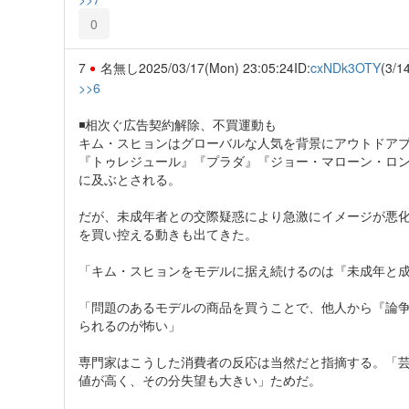
0
7
名無し
2025/03/17(Mon) 23:05:24
ID:
cxNDk3OTY
(3/1
>>6
◾️相次ぐ広告契約解除、不買運動も
キム・スヒョンはグローバルな人気を背景にアウトドア
『トゥレジュール』『プラダ』『ジョー・マローン・ロン
に及ぶとされる。
だが、未成年者との交際疑惑により急激にイメージが悪
を買い控える動きも出てきた。
「キム・スヒョンをモデルに据え続けるのは『未成年と
「問題のあるモデルの商品を買うことで、他人から『論
られるのが怖い」
専門家はこうした消費者の反応は当然だと指摘する。「
値が高く、その分失望も大きい」ためだ。