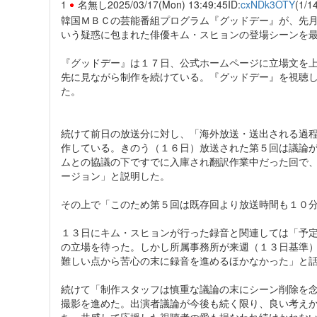
1
名無し
2025/03/17(Mon) 13:49:45
ID:
cxNDk3OTY
(1/1
韓国ＭＢＣの芸能番組プログラム『グッドデー』が、先
いう疑惑に包まれた俳優キム・スヒョンの登場シーンを
『グッドデー』は１７日、公式ホームページに立場文を
先に見ながら制作を続けている。『グッドデー』を視聴
た。
続けて前日の放送分に対し、「海外放送・送出される過
作している。きのう（１６日）放送された第５回は議論
ムとの協議の下ですでに入庫され翻訳作業中だった回で
ージョン」と説明した。
その上で「このため第５回は既存回より放送時間も１０
１３日にキム・スヒョンが行った録音と関連しては「予
の立場を待った。しかし所属事務所が来週（１３日基準
難しい点から苦心の末に録音を進めるほかなかった」と
続けて「制作スタッフは慎重な議論の末にシーン削除を
撮影を進めた。出演者議論が今後も続く限り、良い考え
ち、共感して応援した視聴者の愛も損なわれ続けかねな