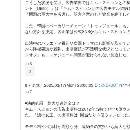
こうした状況を受け、広告業界ではキム・スヒョンとの
ント（Dinto）」は「キム・スヒョンとの広告モデル契
「問題の重大性を考慮し、双方合意のもと協業を終了し
また、韓国のベーカリーチェーン「トゥレジュール」も、
ない方針を決定。各企業は公式SNSからキム・スヒョン
出演中のバラエティ番組や次回ドラマにも影響が及んでい
から降板要請が殺到、出演継続が不透明な状況となってい
クオフ』も、スケジュール調整が避けられない見通しだ
>>8
0
8
名無し
2025/03/17(Mon) 23:06:03
ID:
cxNDk3OTY
(4/1
>>7
◾️法的処罰、莫大な違約金は？
キム・スヒョンの広告出演料は2012年当時で1年10億
た。「涙の女王」の出演料は1回当たり３億ウォンだった
モデル料や出演料が高額な分、違約金の支払いも莫大な