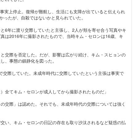
動が事実上停止。復帰が難航し、生活にも支障が出ていると伝えられ
なかったが、自殺ではないかと見られていた。
と6年に渡り交際していたと主張し、2人が頬を寄せ合う写真やキ
は2016年に撮影されたもので、当時キム・セロンは16歳、キ
」と交際を否定した。だが、影響は広がり続け、キム・スヒョンの
表し、事態の鎮静化を図った。
秋まで交際していた。未成年時代に交際していたという主張は事実で
は）全てキム・セロンが成人してから撮影されたものだ」
らの交際」は認めた。それでも、未成年時代の交際については強く
び交い、キム・セロンの日記の存在も取り沙汰されるなど疑惑の払