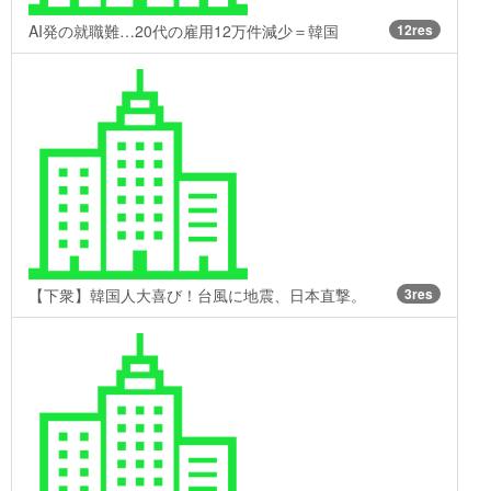
AI発の就職難…20代の雇用12万件減少＝韓国
12res
【下衆】韓国人大喜び！台風に地震、日本直撃。
3res