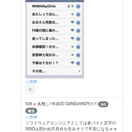
>>535
0
535
名無し
1年前
ID:Q0NDc5NDY(1/1)
NG
報告
>>534
ソフトウェアエンジニアとしては多バイト文字の
SSIDは思わぬ不具合を生みそうで不安になるｗｗ