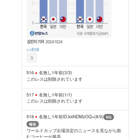
>>519
3
516
名無し
1年前
(3/3)
このレスは削除されています
517
名無し
1年前
(1/1)
このレスは削除されています
518
名無し
1年前
ID:k4NDMzOQ=(8/9)
NG
報告
ワールドカップ出場決定のニュースを見ながら飲
むコーヒーが最高