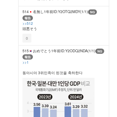
514
名無し
1年前
ID:Y2OTQ2MDY(1/1)
NG
報告
>>512
頭悪そう
0
515
おめでとう
1年前
ID:Y2ODQ2NDA(1/1)
NG
報告
>>1
동아시아 3위민족이 된것을 축하한다