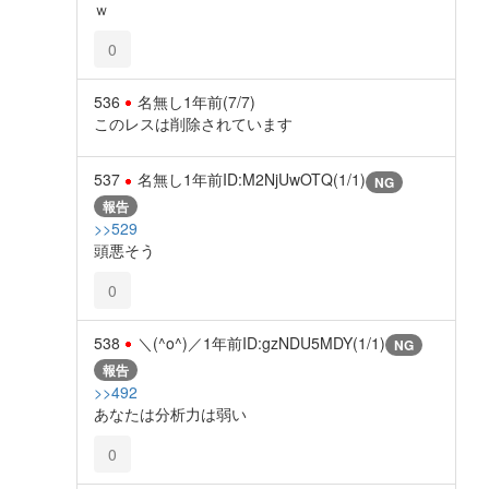
ｗ
0
536
名無し
1年前
(7/7)
このレスは削除されています
537
名無し
1年前
ID:M2NjUwOTQ(1/1)
NG
報告
>>529
頭悪そう
0
538
＼(^o^)／
1年前
ID:gzNDU5MDY(1/1)
NG
報告
>>492
あなたは分析力は弱い
0