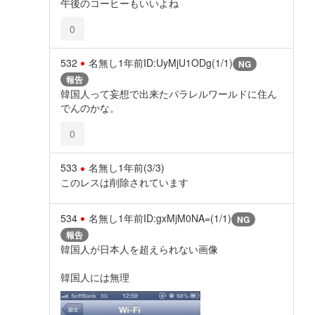
午後のコーヒーもいいよね
0
532
名無し
1年前
ID:UyMjU1ODg(1/1)
NG
報告
韓国人って妄想で出来たパラレルワールドに住ん
でんのかな。
0
533
名無し
1年前
(3/3)
このレスは削除されています
534
名無し
1年前
ID:gxMjM0NA=(1/1)
NG
報告
韓国人が日本人を超えられない画像
韓国人には無理