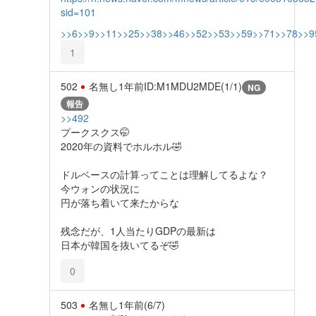
sid=101
>>6
>>9
>>11
>>25
>>38
>>46
>>52
>>53
>>59
>>71
>>78
>>9
1
502
名無し
1年前
ID:M1MDU2MDE(1/1)
NG
報告
>>492
プークスクス🤭
2020年の資料でホルホル🤣
ドルベースの計算ってことは理解してるよな？
今ウォンの状況に
円が落ち着いて来たからな
残念だが、1人当たりGDPの最新は
日本が韓国を抜いてるぞ🤣
0
503
名無し
1年前
(6/7)