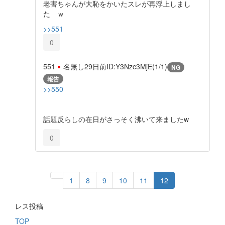
老害ちゃんが大恥をかいたスレが再浮上しまし
た ｗ
>>551
0
551
名無し
29日前
ID:Y3Nzc3MjE(1/1)
NG
報告
>>550
話題反らしの在日がさっそく沸いて来ましたw
0
1
8
9
10
11
12
レス投稿
TOP