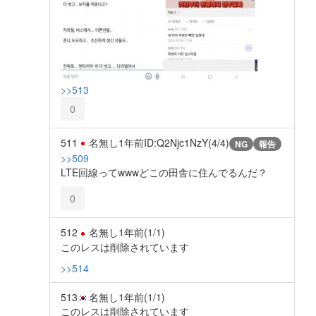
>>513
0
511
名無し
1年前
ID:Q2Njc1NzY(4/4)
NG
報告
>>509
LTE回線ってwwwどこの田舎に住んでるんだ？
0
512
名無し
1年前
(1/1)
このレスは削除されています
>>514
513
名無し
1年前
(1/1)
このレスは削除されています