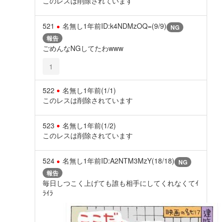
このレスは削除されています
521
名無し
1年前
ID:k4NDMzOQ=(9/9)
NG
報告
ごめんなNGしてたわwww
1
522
名無し
1年前
(1/1)
このレスは削除されています
523
名無し
1年前
(1/2)
このレスは削除されています
524
名無し
1年前
ID:A2NTM3MzY(18/18)
NG
報告
毎日しつこく上げても誰も相手にしてくれなくてｲ
ﾗｲﾗ