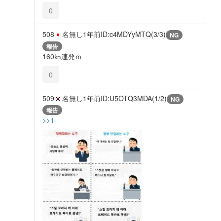
0
508
名無し
1年前
ID:c4MDYyMTQ(3/3)
NG
報告
160㎞連発ｍ
0
509
名無し
1年前
ID:U5OTQ3MDA(1/2)
NG
報告
>>1