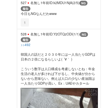
527
名無し
1年前
ID:k2MDU1NjA(2/5)
NG
報告
今日もNGなんだわwww
1
528
名無し
1年前
ID:Y2OTQzODI(1/1)
NG
報告
>>492
韓国人の話だと２０３０年には一人当たりGDPは
日本の２倍になるらしいよ( ´∀｀ )
こういう数字は人口構成を考慮しないとね：年金
生活の老人が多ければ下がるし、中央値が分から
ないから意味ない。例えば人口の少ない産油国は
一人当たりGDPが高い。Ex：UAEやカタール