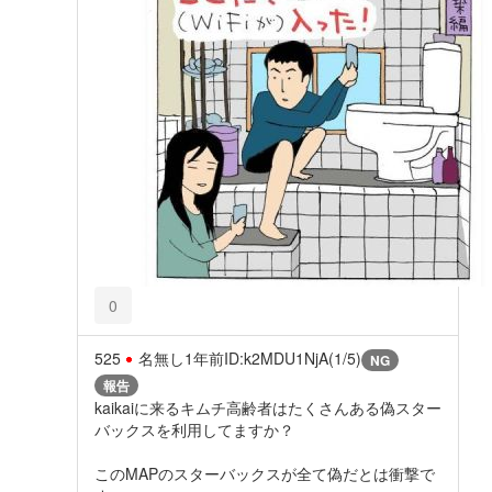
0
525
名無し
1年前
ID:k2MDU1NjA(1/5)
NG
報告
kaikaiに来るキムチ高齢者はたくさんある偽スター
バックスを利用してますか？
このMAPのスターバックスが全て偽だとは衝撃で