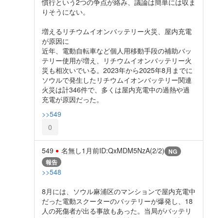
慣行という2つの争点が絡み、議論は簡単には収ま
りそうにない。
増えるリチウムイオンバッテリー火災、屋内充電
が原因に
近年、電動自転車など個人用移動手段の補助バッ
テリー使用が増え、リチウムイオンバッテリー火
災も相次いでいる。2023年から2025年8月までに
ソウルで発生したリチウムイオンバッテリー関連
火災は計346件で、多くは屋内充電中の過熱や過
充電が原因だった。
>>549
0
549
名無し
1月前
ID:QxMDM5NzA(2/2)
NG
報告
>>548
8月には、ソウル麻浦区のマンションで屋内充電中
だった電動スクーターのバッテリーが爆発し、18
人の死傷者が出る事故もあった。当局がバッテリ