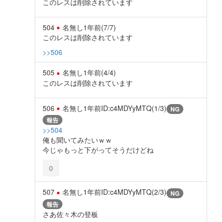
このレスは削除されています
504
名無し
1年前
(7/7)
このレスは削除されています
>>506
505
名無し
1年前
(4/4)
このレスは削除されています
506
名無し
1年前
ID:c4MDYyMTQ(1/3)
NG
報告
>>504
俺も聞いてみたいｗｗ
今じゃもっと下がってそうだけどね
0
507
名無し
1年前
ID:c4MDYyMTQ(2/3)
NG
報告
さあ佐々木の登板