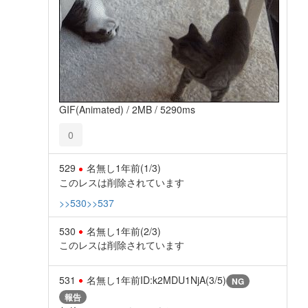
GIF(Animated) / 2MB / 5290ms
0
529
名無し
1年前
(1/3)
このレスは削除されています
>>530
>>537
530
名無し
1年前
(2/3)
このレスは削除されています
531
名無し
1年前
ID:k2MDU1NjA(3/5)
NG
報告