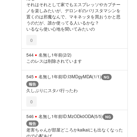
それはそれとして家でもエスプレッソやカプチー
ノを楽しみたいが、デロンギのバリスタマシンを
置くのは邪魔なんで、マキネッタを買おうかと思
うのだが、誰か使ってる人いるかな？
いるなら使い心地を聞いてみたいの
0
544
名無し
1年前
(2/2)
このレスは削除されています
545
名無し
1年前
ID:I3MDgyMDA(1/1)
NG
報告
久しぶりにスタバ行ったわ
0
546
名無し
1年前
ID:MzODk0ODA(5/5)
NG
報告
老害ちゃんが部屋どころかkaikaiにも出なくなった
ので心配あげ