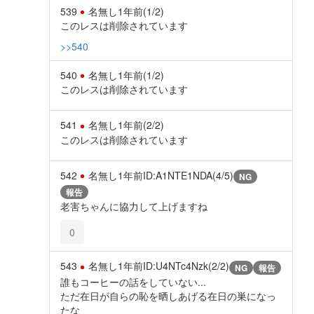
539
名無し
1年前
(1/2)
このレスは削除されています
>>540
540
名無し
1年前
(1/2)
このレスは削除されています
541
名無し
1年前
(2/2)
このレスは削除されています
542
名無し
1年前
ID:A1NTE1NDA(4/5)
NG
報告
老害ちゃんに協力して上げますね
0
543
名無し
1年前
ID:U4NTc4Nzk(2/2)
NG
報告
誰もコーヒーの話をしていない...
ただ在日が自らの恥を晒しあげる在日の巣になっ
たな