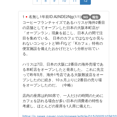
1
8
9
10
11
12
1
名無し
1年前
ID:A2NDE2Njg(1/1)
NG
報告
コーヒーフランチャイズであるハリスが海外2番目
の店舗としてオープンした日本の大阪本町店が
「オープンラン」現象を起こし、日本人の間で注
目を集めている。 日本のカフェではなかなか見ら
れないコンセントとWi-Fiなど「Kカフェ」特有の
便宜施設を備えたおかげだという分析が出てい
る。
ハリスは7日、日本の大阪に2番目の海外売場であ
る本町店をオープンしたと発表した。 これに先立
って昨年5月、海外1号店である大阪難波店をオー
プンしたのに続き、10ヵ月ぶりに2番目の売り場
をオープンしたのだ。 （中略）
店内の座席は約50席で、一人だけの時間のために
カフェを訪れる場合が多い日本の消費者の特性を
考慮し、ほとんどの座席を1人席に備えた。
https://n.news.naver.com/mnews/article/015/000510363