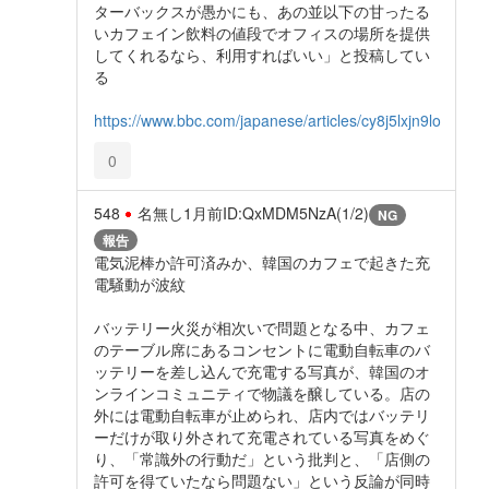
ターバックスが愚かにも、あの並以下の甘ったる
いカフェイン飲料の値段でオフィスの場所を提供
してくれるなら、利用すればいい」と投稿してい
る
https://www.bbc.com/japanese/articles/cy8j5lxjn9lo
0
548
名無し
1月前
ID:QxMDM5NzA(1/2)
NG
報告
電気泥棒か許可済みか、韓国のカフェで起きた充
電騒動が波紋
バッテリー火災が相次いで問題となる中、カフェ
のテーブル席にあるコンセントに電動自転車のバ
ッテリーを差し込んで充電する写真が、韓国のオ
ンラインコミュニティで物議を醸している。店の
外には電動自転車が止められ、店内ではバッテリ
ーだけが取り外されて充電されている写真をめぐ
り、「常識外の行動だ」という批判と、「店側の
許可を得ていたなら問題ない」という反論が同時