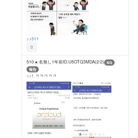
>>511
0
510
名無し
1年前
ID:U5OTQ3MDA(2/2)
NG
報告
>>1
ㅋㅋㅋㅋㅋ