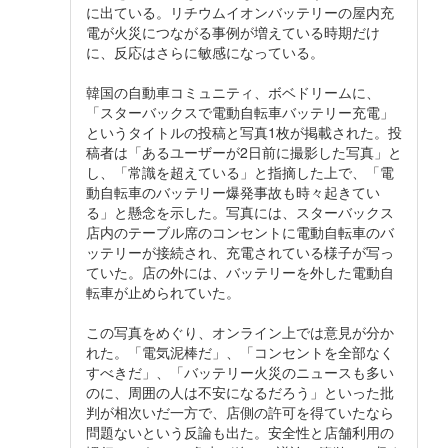
に出ている。リチウムイオンバッテリーの屋内充
電が火災につながる事例が増えている時期だけ
に、反応はさらに敏感になっている。
韓国の自動車コミュニティ、ボベドリームに、
「スターバックスで電動自転車バッテリー充電」
というタイトルの投稿と写真1枚が掲載された。投
稿者は「あるユーザーが2日前に撮影した写真」と
し、「常識を超えている」と指摘した上で、「電
動自転車のバッテリー爆発事故も時々起きてい
る」と懸念を示した。写真には、スターバックス
店内のテーブル席のコンセントに電動自転車のバ
ッテリーが接続され、充電されている様子が写っ
ていた。店の外には、バッテリーを外した電動自
転車が止められていた。
この写真をめぐり、オンライン上では意見が分か
れた。「電気泥棒だ」、「コンセントを全部なく
すべきだ」、「バッテリー火災のニュースも多い
のに、周囲の人は不安になるだろう」といった批
判が相次いだ一方で、店側の許可を得ていたなら
問題ないという反論も出た。安全性と店舗利用の