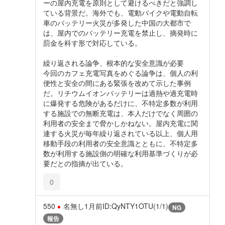
ーの屋内充電を原則として避けるべきだと強調し
ている背景だ。海外でも、電動バイクや電動自転
車のバッテリー火災が多発した中国の大都市で
は、屋内でのバッテリー充電を禁止し、摘発時に
罰金を科す形で対応している。
繰り返される論争、根本的な安全意識が必要
今回のカフェ充電写真をめぐる論争は、個人の利
便性と安全の間にある緊張を改めて示した事例
だ。リチウムイオンバッテリーは過熱や過充電時
に爆発する危険があるだけに、不特定多数が利用
する施設での無断充電は、本人だけでなく周囲の
利用者の安全まで脅かしかねない。屋内充電に関
連する火災が毎年繰り返されている以上、個人用
移動手段の利用者の安全意識とともに、不特定多
数が利用する施設側の明確な利用基準づくりが必
要だとの指摘が出ている。
0
550
名無し
1月前
ID:QyNTY1OTU(1/1)
NG
報告