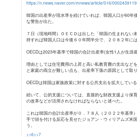
https://n.news.naver.com/mnews/article/016/0002439119
韓国の出産率が現水準を続けていれば、韓国人口が60年
な警告が出た。
７日（現地時間）ＯＥＣＤは出した「韓国の生まれない
持すれば韓国人口は今後６０年間半分で、２０８２年に
OECDは2023年基準で韓国の合計出産率(女性1人が生
理由としては住宅費用の上昇と高い私教育費の支出など
と家庭の両立が難しい点も、出産率下落の原因として取
OECDは韓国は家族政策に対する公共支出を拡大してい
続いて、公的支援については、直接的な財政支援より保
の改革などが活用されなければならないと述べた。
これは韓国の合計出産率が０．７８人（２０２２年基準
手で頭を付ける反応を見せたジョアン・ウィリアムズ米
う。
>>6
>>7