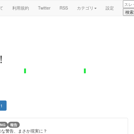
て
利用規約
Twitter
RSS
カテゴリ
設定
！
1
NG
報告
味な警告、まさか現実に？