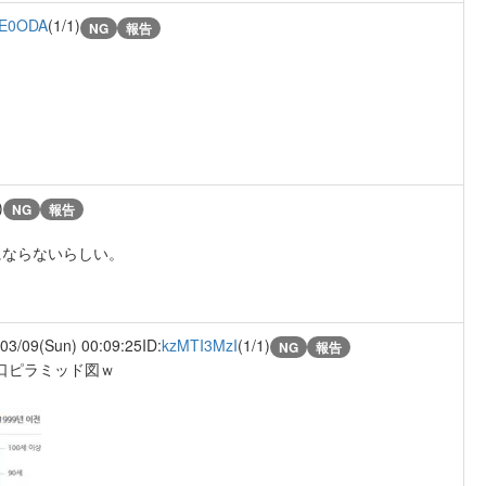
E0ODA
(1/1)
NG
報告
)
NG
報告
にならないらしい。
03/09(Sun) 00:09:25
ID:
kzMTI3MzI
(1/1)
NG
報告
人口ピラミッド図ｗ