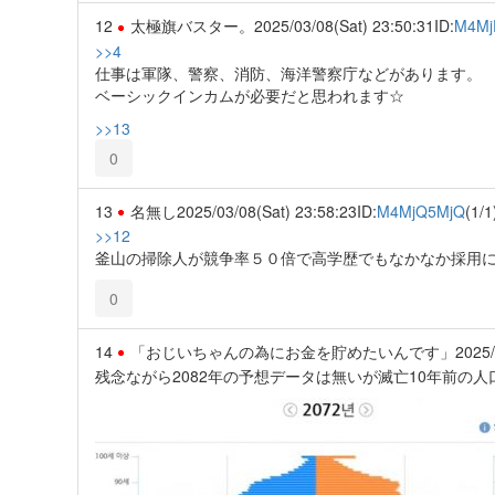
12
太極旗バスター。
2025/03/08(Sat) 23:50:31
ID:
M4Mj
>>4
仕事は軍隊、警察、消防、海洋警察庁などがあります。
ベーシックインカムが必要だと思われます☆
>>13
0
13
名無し
2025/03/08(Sat) 23:58:23
ID:
M4MjQ5MjQ
(1/1
>>12
釜山の掃除人が競争率５０倍で高学歴でもなかなか採用
0
14
「おじいちゃんの為にお金を貯めたいんです」
2025/
残念ながら2082年の予想データは無いが滅亡10年前の