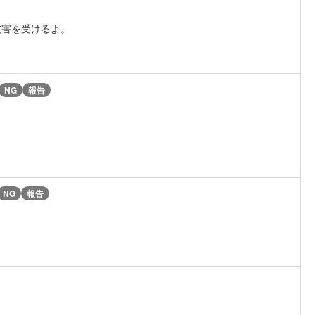
被害を受けるよ。
NG
報告
NG
報告