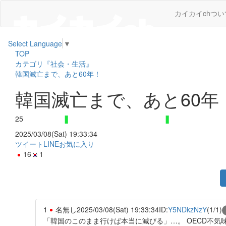
カイカイchつい
Select Language
▼
TOP
カテゴリ『社会・生活』
韓国滅亡まで、あと60年！
韓国滅亡まで、あと60年
25
2025/03/08(Sat) 19:33:34
ツイート
LINE
お気に入り
16
1
1
名無し
2025/03/08(Sat) 19:33:34
ID:
Y5NDkzNzY
(1/1)
「韓国のこのまま行けば本当に滅びる」…。 OECD不気