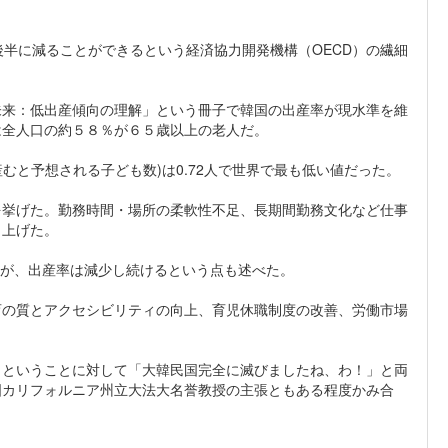
後半に減ることができるという経済協力開発機構（OECD）の繊細
未来：低出産傾向の理解」という冊子で韓国の出産率が現水準を維
は全人口の約５８％が６５歳以上の老人だ。
涯産むと予想される子ども数)は0.72人で世界で最も低い値だった。
を挙げた。勤務時間・場所の柔軟性不足、長期間勤務文化など仕事
り上げた。
るが、出産率は減少し続けるという点も述べた。
育の質とアクセシビリティの向上、育児休職制度の改善、労働市場
）ということに対して「大韓民国完全に滅びましたね、わ！」と両
国カリフォルニア州立大法大名誉教授の主張ともある程度かみ合