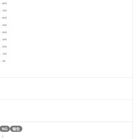
NG
報告
！」