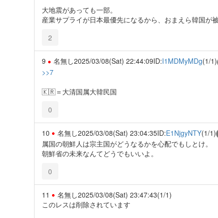
大地震があっても一部。
産業サプライが日本最優先になるから、おまえら韓国が
2
9
名無し
2025/03/08(Sat) 22:44:09
ID:
I1MDMyMDg
(1/1)
>>7
🇰🇷＝大清国属大韓民国
0
10
名無し
2025/03/08(Sat) 23:04:35
ID:
E1NjgyNTY
(1/1)
属国の朝鮮人は宗主国がどうなるかを心配でもしとけ。
朝鮮省の未来なんてどうでもいいよ。
0
11
名無し
2025/03/08(Sat) 23:47:43
(1/1)
このレスは削除されています