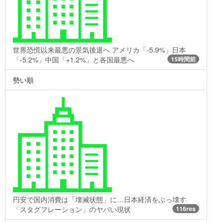
世界恐慌以来最悪の景気後退へ アメリカ「-5.9%」日本
「-5.2%」中国「+1.2%」と各国最悪へ
15時間前
勢い順
円安で国内消費は「壊滅状態」に…日本経済をぶっ壊す
「スタグフレーション」のヤバい現状
116res