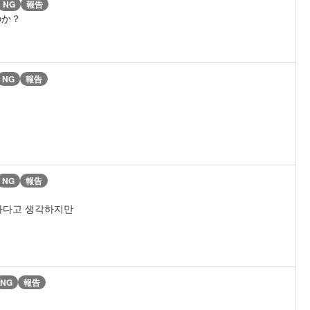
NG
報告
のか？
NG
報告
NG
報告
험하다고 생각하지만
NG
報告