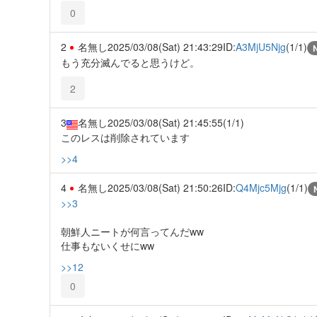
0
2
名無し
2025/03/08(Sat) 21:43:29
ID:
A3MjU5Njg
(1/1)
もう充分滅んでると思うけど。
2
3
名無し
2025/03/08(Sat) 21:45:55
(1/1)
このレスは削除されています
>>4
4
名無し
2025/03/08(Sat) 21:50:26
ID:
Q4Mjc5Mjg
(1/1)
>>3
朝鮮人ニートが何言ってんだww
仕事もないくせにww
>>12
0