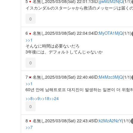
5
名無し
2025/03/08(Sat) 22:01:13
ID:
gwMzM2NjQ
(1/1)
イスカンダルのスターシャから救済のメッセージは届く
0
6
名無し
2025/03/08(Sat) 22:04:04
ID:
MyOTA1MjQ
(1/1)
>>1
そんなに時間は必要ないだろ
3年後には、デフォルトしてんじゃないか
0
7
名無し
2025/03/08(Sat) 22:40:46
ID:
M4Mzc3MjQ
(1/1)
>>1
60년 안에 남해트로프 대지진이 발생하는 일본이 더 위
>>8
>>9
>>18
>>24
0
8
名無し
2025/03/08(Sat) 22:43:45
ID:
k2MzA2NzY
(1/1)
>>7