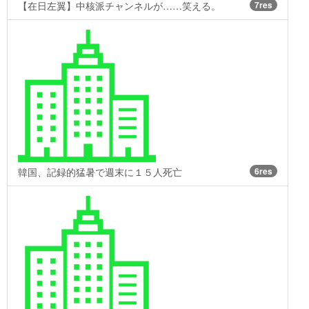
【在日左翼】中核派チャンネルが……笑える。
7res
韓国、記録的猛暑で週末に１５人死亡
6res