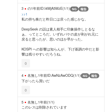
3
の
1年前
ID:I4MjA5MzE(1/1)
NG
報告
>>1
私の持ち株だと昨日には戻った感じかな。
DeepSeek の話は素人相手に印象操作しとるな
ぁ、ってところだ。いずれバケの皮が剥がれ元に
戻ると思ったが、思いのほか早かった。
KOSPI への影響は知らんが、下げ基調の中だと影
響は残りやすいだろうね。
0
4
名無し
1年前
ID:AwNzAwODQ(1/1)
NG
報告
下がったら買いだ
0
5
名無し
1年前
(1/1)
このレスは削除されています