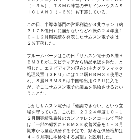
（－３％）、ＴＳＭＣ陣営のデザインハウスＡＳ
ＩＣＬＡＮＤ（－６％）も下落している。
この日、半導体部門の営業利益が３兆ウォン（約
３１７８億円）に届かないなど不振の２４年度１
０－１２月期実績を発表したサムスン電子株は
２％下落した。
ブルームバーグはこの日「サムスン電子の８層Ｈ
ＢＭ３Ｅがエヌビディアから納品承認を得た」と
報じた。エヌビディアの現在の主力グラフィック
処理装置（ＧＰＵ）には１２層ＨＢＭ３Ｅ使用さ
れ、８層ＨＢＭ３Ｅは中国輸出用ＧＰＵに入る
が、そこにサムスン電子の製品を供給させるとい
うことだ。
しかしサムスン電子は「確認できない」という立
場を守っている。この日、２０２４年度１０－１
２月期実績発表後のカンファレンスコールで同社
は「一部の顧客にＨＢＭ３Ｅ改善製品を１－３月
期末から量産供給する予定で、顕著な供給増加は
４－６月期に本格化する展望」と説明した。