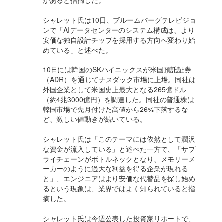
があると指摘した。
シャレット氏は10日、ブルームバーグテレビジョ
ンで「AIデータセンターのシステム構成は、より
安価な独自設計チップを採用する方向へ変わり始
めている」と述べた。
10日には韓国のSKハイニックスが米国預託証券
（ADR）を通じてナスダック市場に上場。同社は
外国企業として米国史上最大となる265億ドル
（約4兆3000億円）を調達した。同社の普通株は
韓国市場で先月付けた高値から26%下落するな
ど、激しい値動きが続いている。
シャレット氏は「このテーマには依然として潤沢
な資金が流入している」と述べた一方で、「サプ
ライチェーンがボトルネックとなり、メモリーメ
ーカーのように過大な利益を得る企業が現れる
と」、エンジニアはより安価な代替品を探し始め
るという現象は、業界ではよく知られていると指
摘した。
シャレット氏は今週公表した投資家リポートで、