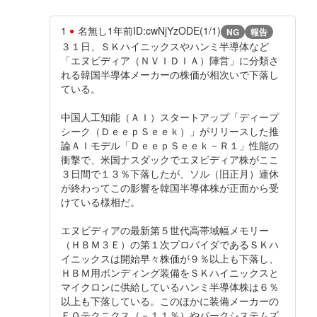
1
名無し
1年前
ID:cwNjYzODE(1/1)
NG
報告
３１日、ＳＫハイニックスやハンミ半導体など
「エヌビディア（ＮＶＩＤＩＡ）陣営」に分類さ
れる韓国半導体メーカーの株価が相次いで下落し
ている。
中国人工知能（ＡＩ）スタートアップ「ディープ
シーク（ＤｅｅｐＳｅｅｋ）」がリリースした推
論ＡＩモデル「ＤｅｅｐＳｅｅｋ－Ｒ１」性能の
衝撃で、米国ナスダックでエヌビディア株がここ
３日間で１３％下落したが、ソル（旧正月）連休
が終わってこの影響を韓国半導体株が正面から受
けている様相だ。
エヌビディアの最新第５世代高帯域幅メモリー
（ＨＢＭ３Ｅ）の第１次プロバイダであるＳＫハ
イニックスは開始早々株価が９％以上も下落し、
ＨＢＭ用ボンディング装備をＳＫハイニックスと
マイクロンに供給しているハンミ半導体株は６％
以上も下落している。このほかに装備メーカーの
ＥＯテクニクス（－１１％）やパークシステムズ