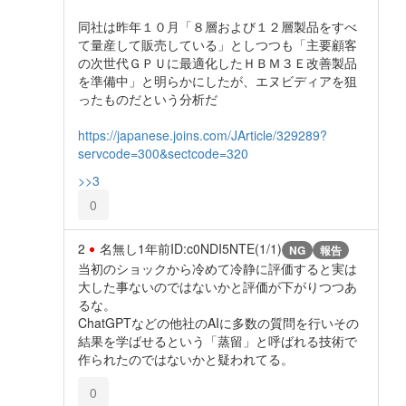
同社は昨年１０月「８層および１２層製品をすべ
て量産して販売している」としつつも「主要顧客
の次世代ＧＰＵに最適化したＨＢＭ３Ｅ改善製品
を準備中」と明らかにしたが、エヌビディアを狙
ったものだという分析だ
https://japanese.joins.com/JArticle/329289?
servcode=300&sectcode=320
>>3
0
2
名無し
1年前
ID:c0NDI5NTE(1/1)
NG
報告
当初のショックから冷めて冷静に評価すると実は
大した事ないのではないかと評価が下がりつつあ
るな。
ChatGPTなどの他社のAIに多数の質問を行いその
結果を学ばせるという「蒸留」と呼ばれる技術で
作られたのではないかと疑われてる。
0