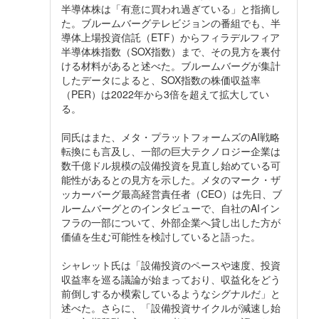
半導体株は「有意に買われ過ぎている」と指摘し
た。ブルームバーグテレビジョンの番組でも、半
導体上場投資信託（ETF）からフィラデルフィア
半導体株指数（SOX指数）まで、その見方を裏付
ける材料があると述べた。ブルームバーグが集計
したデータによると、SOX指数の株価収益率
（PER）は2022年から3倍を超えて拡大してい
る。
同氏はまた、メタ・プラットフォームズのAI戦略
転換にも言及し、一部の巨大テクノロジー企業は
数千億ドル規模の設備投資を見直し始めている可
能性があるとの見方を示した。メタのマーク・ザ
ッカーバーグ最高経営責任者（CEO）は先日、ブ
ルームバーグとのインタビューで、自社のAIイン
フラの一部について、外部企業へ貸し出した方が
価値を生む可能性を検討していると語った。
シャレット氏は「設備投資のペースや速度、投資
収益率を巡る議論が始まっており、収益化をどう
前倒しするか模索しているようなシグナルだ」と
述べた。さらに、「設備投資サイクルが減速し始