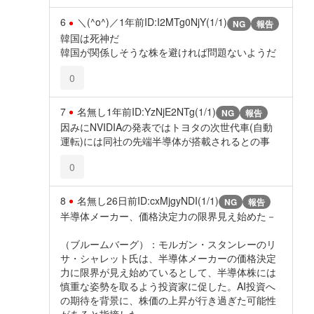
6
＼(^o^)／
1年前
ID:I2MTg0NjY(1/1)
NG
報告
韓国は死神だ
韓国が関係しそうな株を避ければ問題ないようだ
0
7
名無し
1年前
ID:YzNjE2NTg(1/1)
NG
報告
因みにNVIDIAの発表ではトヨタの次世代車(自動
運転)には同社の先端半導体が搭載されるとの事
0
8
名無し
26日前
ID:cxMjgyNDI(1/1)
NG
報告
半導体メーカー、価格決定力の限界見え始めた－
（ブルームバーグ）：モルガン・スタンレーのリ
サ・シャレット氏は、半導体メーカーの価格決定
力に限界が見え始めているとして、半導体株には
慎重な姿勢を取るよう投資家に促した。AI投資へ
の期待を背景に、株価の上昇が行き過ぎた可能性