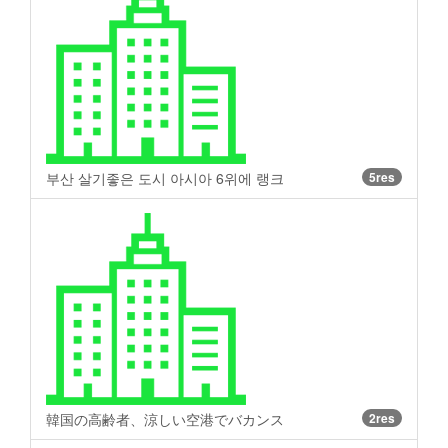
부산 살기좋은 도시 아시아 6위에 랭크
5res
韓国の高齢者、涼しい空港でバカンス
2res