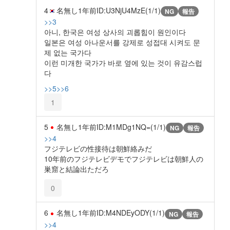
4
名無し
1年前
ID:U3NjU4MzE(1/1)
NG
報告
>>3
아니, 한국은 여성 상사의 괴롭힘이 원인이다
일본은 여성 아나운서를 강제로 성접대 시켜도 문
제 없는 국가다
이런 미개한 국가가 바로 옆에 있는 것이 유감스럽
다
>>5
>>6
1
5
名無し
1年前
ID:M1MDg1NQ=(1/1)
NG
報告
>>4
フジテレビの性接待は朝鮮絡みだ
10年前のフジテレビデモでフジテレビは朝鮮人の
巣窟と結論出ただろ
0
6
名無し
1年前
ID:M4NDEyODY(1/1)
NG
報告
>>4