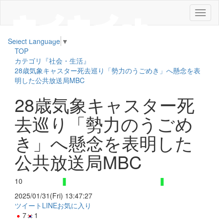
メ
ニ
ュ
Select Language
▼
ー
TOP
カテゴリ『社会・生活』
28歳気象キャスター死去巡り「勢力のうごめき」へ懸念を表
明した公共放送局MBC
28歳気象キャスター死
去巡り「勢力のうごめ
き」へ懸念を表明した
公共放送局MBC
10
2025/01/31(Fri) 13:47:27
ツイート
LINE
お気に入り
7
1