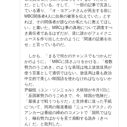
だ」としている。そして、「一部の記事で言及し
ている通り、『オ・ヨアンナさんが死去する前に
MBC関係者4人に自身の被害を伝えていた』とす
れば、その関係者が誰なのか私たちに教えてほし
い」と書いた。MBCは事の真相について調査すべ
き責任者であるはずだが、逆に誰かがフェイクニ
ュースを作り出したかのように「関連の証拠を出
せ」と言っているのだ。
しかも、「まるで何かのチャンスでもつかんだ
かのように」「MBCに揺さぶりをかける」「複数
勢力のうごめき」のような表現は地上波放送局が
使う言葉として適切ではない。放送局は最も政治
中立的で美しい韓国語を使わなければならないか
らだ。
尹錫悦（ユン・ソンニョル）大統領が今月1日に
「反国家勢力のうごめきで、今、韓国が危険だ」
「最後まで戦うつもりだ」と支持者に送った手紙
について、同局の報道番組『ニュースデスク』の
アンカーは番組の締めのコメントで「国民ではな
く、極右勢力ばかりを見て扇動する詭弁（きべ
ん）だ」と批判した。