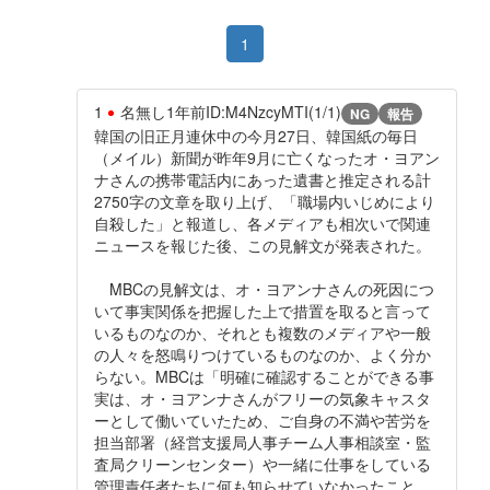
1
1
名無し
1年前
ID:M4NzcyMTI(1/1)
NG
報告
韓国の旧正月連休中の今月27日、韓国紙の毎日
（メイル）新聞が昨年9月に亡くなったオ・ヨアン
ナさんの携帯電話内にあった遺書と推定される計
2750字の文章を取り上げ、「職場内いじめにより
自殺した」と報道し、各メディアも相次いで関連
ニュースを報じた後、この見解文が発表された。
MBCの見解文は、オ・ヨアンナさんの死因につ
いて事実関係を把握した上で措置を取ると言って
いるものなのか、それとも複数のメディアや一般
の人々を怒鳴りつけているものなのか、よく分か
らない。MBCは「明確に確認することができる事
実は、オ・ヨアンナさんがフリーの気象キャスタ
ーとして働いていたため、ご自身の不満や苦労を
担当部署（経営支援局人事チーム人事相談室・監
査局クリーンセンター）や一緒に仕事をしている
管理責任者たちに何も知らせていなかったこと