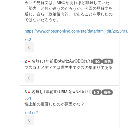
今回の見解文は、MBCがあれほど非難していた
「勢力」と何が違うのだろうか。今回の見解文を
通じ、自ら「政治偏向的」であることを示したの
ではないだろうか。
https://www.chosunonline.com/site/data/html_dir/2025/
>>3
0
2
名無し
1年前
ID:AwNzAwODQ(1/1)
NG
報告
マスゴミメディアは世界中でクズの集まりである
0
3
名無し
1年前
ID:U5MDgwNzU(1/1)
NG
報告
>>1
性上納の拒否したのが原因かな？
>>4
>>7
0