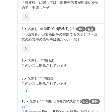
「姓接待」に関しては、情報発信者が間違いを認
めて、謝罪したぞ
0
7
名無し
1年前
ID:YzNjE2NTg(1/1)
NG
報告
>>3
売買春が日常茶飯事の韓国でもスポンサー企
業の経営陣の爺相手は嫌だった（笑）
0
8
名無し
1年前
(1/2)
このレスは削除されています
9
名無し
1年前
(2/2)
このレスは削除されています
>>10
10
名無し
1年前
ID:Q1Nzc3MzQ(1/1)
NG
報告
>>9
「Gangnam Style」PSYや少女時代に熱狂してい