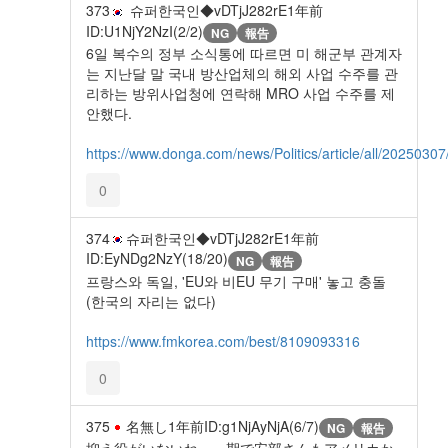
373
슈퍼한국인◆vDTjJ282rE
1年前
ID:U1NjY2NzI(2/2)
NG
報告
6일 복수의 정부 소식통에 따르면 미 해군부 관계자
는 지난달 말 국내 방산업체의 해외 사업 수주를 관
리하는 방위사업청에 연락해 MRO 사업 수주를 제
안했다.
https://www.donga.com/news/Politics/article/all/202503
0
374
슈퍼한국인◆vDTjJ282rE
1年前
ID:EyNDg2NzY(18/20)
NG
報告
프랑스와 독일, 'EU와 비EU 무기 구매' 놓고 충돌
(한국의 자리는 없다)
https://www.fmkorea.com/best/8109093316
0
375
名無し
1年前
ID:g1NjAyNjA(6/7)
NG
報告
抑え役がいないね。一期で安部さんもアメリカか