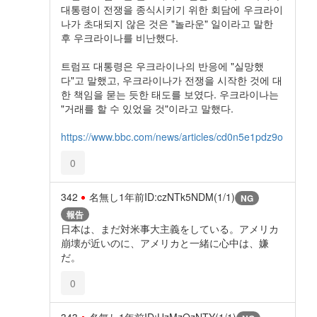
대통령이 전쟁을 종식시키기 위한 회담에 우크라이
나가 초대되지 않은 것은 "놀라운" 일이라고 말한
후 우크라이나를 비난했다.
트럼프 대통령은 우크라이나의 반응에 "실망했
다"고 말했고, 우크라이나가 전쟁을 시작한 것에 대
한 책임을 묻는 듯한 태도를 보였다. 우크라이나는
"거래를 할 수 있었을 것"이라고 말했다.
https://www.bbc.com/news/articles/cd0n5e1pdz9o
0
342
名無し
1年前
ID:czNTk5NDM(1/1)
NG
報告
日本は、まだ対米事大主義をしている。アメリカ
崩壊が近いのに、アメリカと一緒に心中は、嫌
だ。
0
343
名無し
1年前
ID:UzMzQzNTY(1/1)