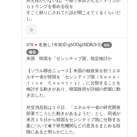
らトランプを宥める役を
すごく頼りにされてた話が聞こえてくるくらいだ
し。
0
376
名無し
1年前
ID:g5ODgzNDA(3/3)
NG
報告
米国 韓国を「センシティブ国」指定検討か
【ソウル聯合ニュース】米国の核政策を担うエネ
ルギー省が韓国を「センシティブ国（Ｓｅｎｓｉ
ｔｉｖｅ Ｃｏｕｎｔｒｙ）」に分類することを
検討する動きがあり、韓国政府が詳細の把握に動
き出した。
外交消息筋は１０日、「エネルギー省の研究開発
部署でこうした動きがあるようだ」とし、同省が
来月１５日から韓国をセンシティブ国に分類する
案について傘下研究機関などの意見をまとめる段
階にあると明らかにした。