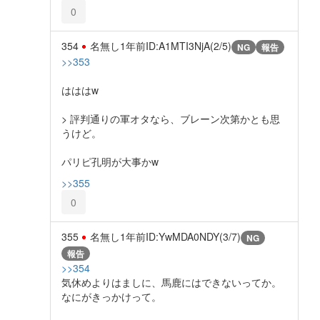
0
354
名無し
1年前
ID:A1MTI3NjA(2/5)
NG
報告
>>353
はははw
> 評判通りの軍オタなら、ブレーン次第かとも思
うけど。
パリピ孔明が大事かw
>>355
0
355
名無し
1年前
ID:YwMDA0NDY(3/7)
NG
報告
>>354
気休めよりはましに、馬鹿にはできないってか。
なにがきっかけって。