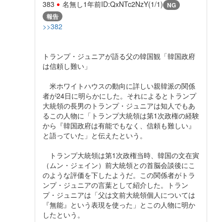
383
名無し
1年前
ID:QxNTc2NzY(1/1)
NG
報告
>>382
トランプ・ジュニアが語る父の韓国観「韓国政府
は信頼し難い」
米ホワイトハウスの動向に詳しい親韓派の関係
者が24日に明らかにした。それによるとトランプ
大統領の長男のトランプ・ジュニアは知人でもあ
るこの人物に「トランプ大統領は第1次政権の経験
から『韓国政府は有能でもなく、信頼も難しい』
と語っていた」と伝えたという。
トランプ大統領は第1次政権当時、韓国の文在寅
（ムン・ジェイン）前大統領との首脳会談後にこ
のような評価を下したようだ。この関係者がトラ
ンプ・ジュニアの言葉として紹介した。トラン
プ・ジュニアは「父は文前大統領個人については
『無能』という表現を使った」とこの人物に明か
したという。