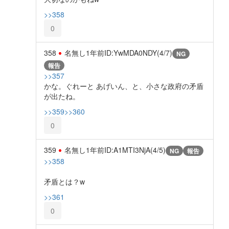
>>358
0
358
名無し
1年前
ID:YwMDA0NDY(4/7)
NG
報告
>>357
かな。ぐれーと あげいん、と、小さな政府の矛盾
が出たね。
>>359
>>360
0
359
名無し
1年前
ID:A1MTI3NjA(4/5)
NG
報告
>>358
矛盾とは？w
>>361
0