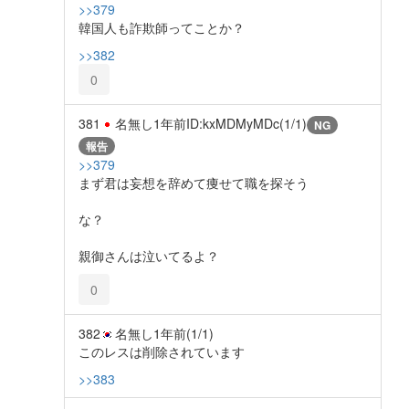
>>379
韓国人も詐欺師ってことか？
>>382
0
381
名無し
1年前
ID:kxMDMyMDc(1/1)
NG
報告
>>379
まず君は妄想を辞めて痩せて職を探そう
な？
親御さんは泣いてるよ？
0
382
名無し
1年前
(1/1)
このレスは削除されています
>>383