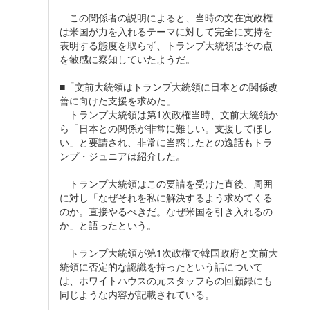
この関係者の説明によると、当時の文在寅政権
は米国が力を入れるテーマに対して完全に支持を
表明する態度を取らず、トランプ大統領はその点
を敏感に察知していたようだ。
■「文前大統領はトランプ大統領に日本との関係改
善に向けた支援を求めた」
トランプ大統領は第1次政権当時、文前大統領か
ら「日本との関係が非常に難しい。支援してほし
い」と要請され、非常に当惑したとの逸話もトラ
ンプ・ジュニアは紹介した。
トランプ大統領はこの要請を受けた直後、周囲
に対し「なぜそれを私に解決するよう求めてくる
のか。直接やるべきだ。なぜ米国を引き入れるの
か」と語ったという。
トランプ大統領が第1次政権で韓国政府と文前大
統領に否定的な認識を持ったという話について
は、ホワイトハウスの元スタッフらの回顧録にも
同じような内容が記載されている。