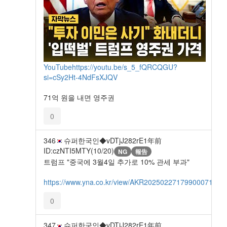
YouTube
https://youtu.be/s_5_fQRCQGU?
si=cSy2Ht-4NdFsXJQV
71억 원을 내면 영주권
0
346
슈퍼한국인◆vDTjJ282rE
1年前
ID:czNTI5MTY(10/20)
NG
報告
트럼프 "중국에 3월4일 추가로 10% 관세 부과"
https://www.yna.co.kr/view/AKR20250227179900071
0
347
슈퍼한국인◆vDTjJ282rE
1年前