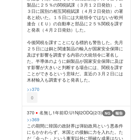
製品に２５％の関税賦課（３月１２日発効）、１
３日に国別の相互関税賦課（４月２日発効）の署
名と続いた。１５日には大統領令ではないが欧州
連合（ＥＵ）の自動車と部品に２５％関税を課す
と発表（４月２日発効）した。
今後関税を課すことになる標的も警告した。先月
２５日には銅と関連製品の輸入が国家安全保障に
及ぼす影響を調査する内容の大統領令に署名し
た。半導体のように銅製品が国家安全保障に及ぼ
す影響が大きいと判断する場合には、関税を課す
ことができるという意味だ。直近の３月２日には
木材輸入も調査すると発表した。
>>370
0
370
名無し
1年前
ID:U1NjI2ODQ(2/3)
NG
報告
>>369
この期間に韓国の政財界は弾劾政局という悪条件
にもかかわらず、米国との接触に力を入れた。た
だ「会った」という事実以外に明確な成果はない