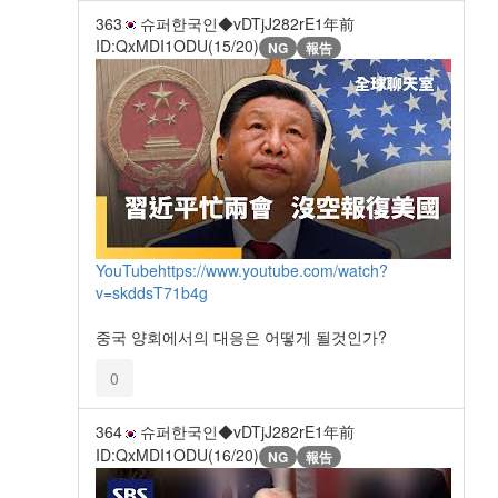
363
슈퍼한국인◆vDTjJ282rE
1年前
ID:QxMDI1ODU(15/20)
NG
報告
YouTube
https://www.youtube.com/watch?
v=skddsT71b4g
중국 양회에서의 대응은 어떻게 될것인가?
0
364
슈퍼한국인◆vDTjJ282rE
1年前
ID:QxMDI1ODU(16/20)
NG
報告