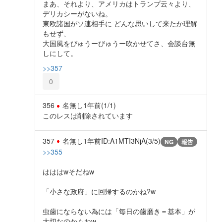
まあ、それより、アメリカはトランプ云々より、
デリカシーがないね。
東欧諸国がソ連相手に どんな思いして来たか理解
もせず、
大国風をびゅうーびゅうー吹かせてさ、会談台無
しにして。
>>357
0
356
名無し
1年前
(1/1)
このレスは削除されています
357
名無し
1年前
ID:A1MTI3NjA(3/5)
NG
報告
>>355
はははwそだねw
「小さな政府」に回帰するのかね?w
虫歯にならない為には「毎日の歯磨き＝基本」が
大切なのかもねw