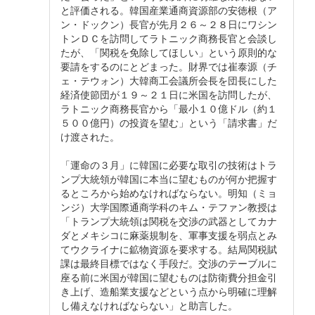
と評価される。韓国産業通商資源部の安徳根（ア
ン・ドックン）長官が先月２６～２８日にワシン
トンＤＣを訪問してラトニック商務長官と会談し
たが、「関税を免除してほしい」という原則的な
要請をするのにとどまった。財界では崔泰源（チ
ェ・テウォン）大韓商工会議所会長を団長にした
経済使節団が１９～２１日に米国を訪問したが、
ラトニック商務長官から「最小１０億ドル（約１
５００億円）の投資を望む」という「請求書」だ
け渡された。
「運命の３月」に韓国に必要な取引の技術はトラ
ンプ大統領が韓国に本当に望むものが何か把握す
るところから始めなければならない。明知（ミョ
ンジ）大学国際通商学科のキム・テファン教授は
「トランプ大統領は関税を交渉の武器としてカナ
ダとメキシコに麻薬規制を、軍事支援を弱点とみ
てウクライナに鉱物資源を要求する。結局関税賦
課は最終目標ではなく手段だ。交渉のテーブルに
座る前に米国が韓国に望むものは防衛費分担金引
き上げ、造船業支援などという点から明確に理解
し備えなければならない」と助言した。