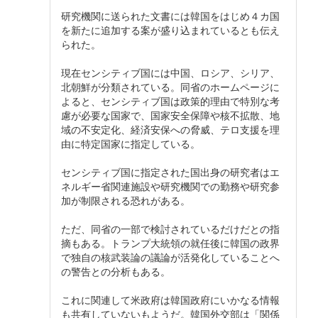
研究機関に送られた文書には韓国をはじめ４カ国
を新たに追加する案が盛り込まれているとも伝え
られた。
現在センシティブ国には中国、ロシア、シリア、
北朝鮮が分類されている。同省のホームページに
よると、センシティブ国は政策的理由で特別な考
慮が必要な国家で、国家安全保障や核不拡散、地
域の不安定化、経済安保への脅威、テロ支援を理
由に特定国家に指定している。
センシティブ国に指定された国出身の研究者はエ
ネルギー省関連施設や研究機関での勤務や研究参
加が制限される恐れがある。
ただ、同省の一部で検討されているだけだとの指
摘もある。トランプ大統領の就任後に韓国の政界
で独自の核武装論の議論が活発化していることへ
の警告との分析もある。
これに関連して米政府は韓国政府にいかなる情報
も共有していないもようだ。韓国外交部は「関係