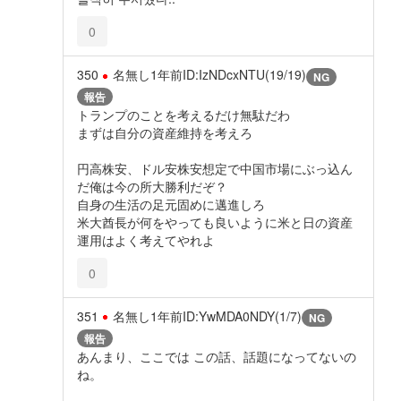
0
350
名無し
1年前
ID:IzNDcxNTU(19/19)
NG
報告
トランプのことを考えるだけ無駄だわ
まずは自分の資産維持を考えろ
円高株安、ドル安株安想定で中国市場にぶっ込ん
だ俺は今の所大勝利だぞ？
自身の生活の足元固めに邁進しろ
米大酋長が何をやっても良いように米と日の資産
運用はよく考えてやれよ
0
351
名無し
1年前
ID:YwMDA0NDY(1/7)
NG
報告
あんまり、ここでは この話、話題になってないの
ね。