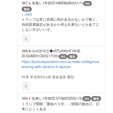
367
名無し
1年前
ID:I4MDAyMzU(1/1)
NG
報告
>>364
トランプは常に米国に利があるかないかで動く。
自由貿易協定があるから何も出来ないとかあてに
しない方がいいぞ。
0
368
슈퍼한국인◆vDTjJ282rE
1年前
ID:QxMDI1ODU(17/20)
NG
報告
https://kyivindependent.com/us-halts-intelligence-
sharing-with-ukraine-ft-reports/
미국 우크라이나와 정보공유 중단
0
369
名無し
1年前
ID:U1NjI2ODQ(1/3)
NG
報告
トランプ関税「運命の３月」…韓国の脱出口、日
本にヒントある