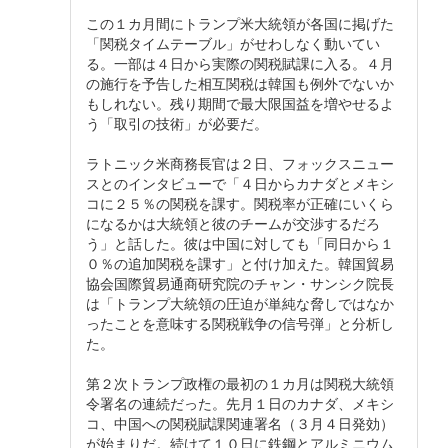
この１カ月間にトランプ米大統領が各国に掲げた
「関税タイムテーブル」がせわしなく動いてい
る。一部は４日から実際の関税賦課に入る。４月
の施行を予告した相互関税は韓国も例外でないか
もしれない。残り期間で最大限国益を増やせるよ
う「取引の技術」が必要だ。
ラトニック米商務長官は２日、フォックスニュー
スとのインタビューで「４日からカナダとメキシ
コに２５％の関税を課す。関税率が正確にいくら
になるかは大統領と彼のチームが交渉するだろ
う」と話した。彼は中国に対しても「同日から１
０％の追加関税を課す」と付け加えた。韓国貿易
協会国際貿易通商研究院のチャン・サンシク院長
は「トランプ大統領の圧迫が単純な脅しではなか
ったことを意味する関税戦争の信号弾」と分析し
た。
第２次トランプ政権の最初の１カ月は関税大統領
令署名の連続だった。先月１日のカナダ、メキシ
コ、中国への関税賦課関連署名（３月４日発効）
が始まりだ。続けて１０日に鉄鋼とアルミニウム