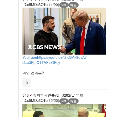
ID:c5MDc3OTc(11/20)
NG
報告
YouTube
https://youtu.be/i2lc5Mk9qvA?
si=x3PptQ1TVFicOPcy
과연 결과는?
0
348
슈퍼한국인◆vDTjJ282rE
1年前
ID:c5MDc3OTc(12/20)
NG
報告