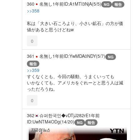
360
名無し
1年前
ID:A1MTI3NjA(5/5)
NG
報告
>>358
私は「大きい石ころより、小さい鉱石」の方が価
値があると思うけどねw
0
361
名無し
1年前
ID:YwMDA0NDY(5/7)
NG
報告
>>359
すくなくとも、今回の騒動、うまくいっても
いかなくても、アメリカをぐれーとと思う人は減
っただろうね。
0
362
슈퍼한국인◆vDTjJ282rE
1年前
ID:UwNTM4ODg(14/20)
NG
報告