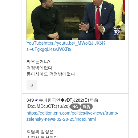
YouTube
https://youtu.be/_MWoQJIJK5I?
si=0PgkgqLl4svJWXR9
싸우는거냐?
걱정밖에없다.
동아시아도 걱정밖에없다
0
349
슈퍼한국인◆vDTjJ282rE
1年前
ID:c5MDc3OTc(13/20)
NG
報告
https://edition.cnn.com/politics/live-news/trump-
zelensky-news-02-28-25/index.html
회담의 감상은
솔직히 무서웠다..