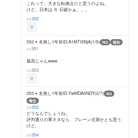
これって、大きな転換点だと思うのよね。
けど、日本は 今 石破かぁ。。。
>>352
0
352
名無し
1年前
ID:A1MTI3NjA(1/5)
NG
報告
>>351
最高じゃんwww
>>353
0
353
名無し
1年前
ID:YwMDA0NDY(2/7)
NG
報告
>>352
どうなんでしょうね。
評判通りの軍オタなら、ブレーン次第かとも思う
けど。
>>354