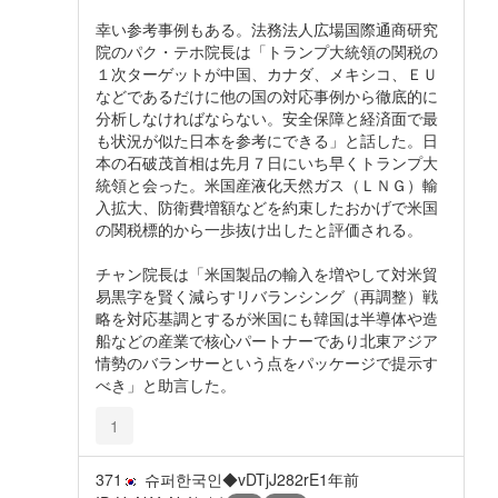
幸い参考事例もある。法務法人広場国際通商研究
院のパク・テホ院長は「トランプ大統領の関税の
１次ターゲットが中国、カナダ、メキシコ、ＥＵ
などであるだけに他の国の対応事例から徹底的に
分析しなければならない。安全保障と経済面で最
も状況が似た日本を参考にできる」と話した。日
本の石破茂首相は先月７日にいち早くトランプ大
統領と会った。米国産液化天然ガス（ＬＮＧ）輸
入拡大、防衛費増額などを約束したおかげで米国
の関税標的から一歩抜け出したと評価される。
チャン院長は「米国製品の輸入を増やして対米貿
易黒字を賢く減らすリバランシング（再調整）戦
略を対応基調とするが米国にも韓国は半導体や造
船などの産業で核心パートナーであり北東アジア
情勢のバランサーという点をパッケージで提示す
べき」と助言した。
1
371
슈퍼한국인◆vDTjJ282rE
1年前