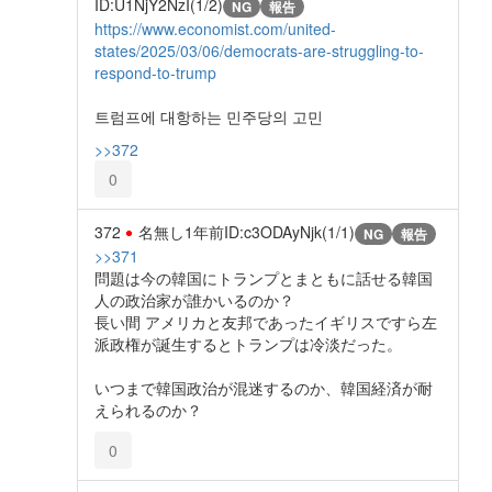
ID:U1NjY2NzI(1/2)
NG
報告
https://www.economist.com/united-
states/2025/03/06/democrats-are-struggling-to-
respond-to-trump
트럼프에 대항하는 민주당의 고민
>>372
0
372
名無し
1年前
ID:c3ODAyNjk(1/1)
NG
報告
>>371
問題は今の韓国にトランプとまともに話せる韓国
人の政治家が誰かいるのか？
長い間 アメリカと友邦であったイギリスですら左
派政権が誕生するとトランプは冷淡だった。
いつまで韓国政治が混迷するのか、韓国経済が耐
えられるのか？
0