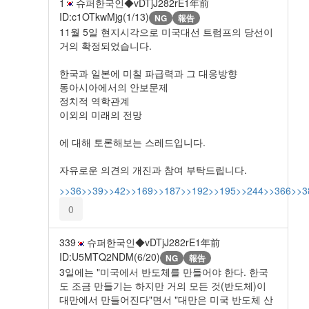
1
슈퍼한국인◆vDTjJ282rE
1年前
ID:c1OTkwMjg(1/13)
NG
報告
11월 5일 현지시각으로 미국대선 트럼프의 당선이
거의 확정되었습니다.
한국과 일본에 미칠 파급력과 그 대응방향
동아시아에서의 안보문제
정치적 역학관계
이외의 미래의 전망
에 대해 토론해보는 스레드입니다.
자유로운 의견의 개진과 참여 부탁드립니다.
>>36
>>39
>>42
>>169
>>187
>>192
>>195
>>244
>>366
>>3
0
339
슈퍼한국인◆vDTjJ282rE
1年前
ID:U5MTQ2NDM(6/20)
NG
報告
3일에는 "미국에서 반도체를 만들어야 한다. 한국
도 조금 만들기는 하지만 거의 모든 것(반도체)이
대만에서 만들어진다"면서 "대만은 미국 반도체 산