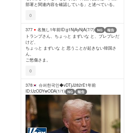
部署と関連内容を確認している」と述べている。
0
377
名無し
1年前
ID:g1NjAyNjA(7/7)
NG
報告
トランプさん、ちょっと まずいな と、ブレブレだ
けど、
ちょっと まずいな と 思うことが起きない韓国さ
ん、
ご愁傷さま。
0
378
슈퍼한국인◆vDTjJ282rE
1年前
ID:UzODYwODA(1/1)
NG
報告