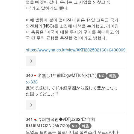
업을 빼앗아 갔다. 우리는 그 사업을 되찾고 싶
다"라고 말하기도 했다.
이에 발등에 불이 떨어진 대만은 14일 고위급 국가
안전회의(NSC)를 소집해 대책을 논의했고, 라이칭
더 총통은 "미국에 대한 투자와 구매를 확대하고 양
국 간 무역 균형을 촉진할 것"이라고 밝혔다.
https://www.yna.co.kr/view/AKR20250216016400009
0
340
名無し
1年前
ID:gwMTI0Njk(1/1)
NG
報告
>>336
反米で成功してドル経済圏から脱して豊かになっ
た国ってどこよ？
0
341
슈퍼한국인◆vDTjJ282rE
1年前
ID:U5MTQ2NDM(7/20)
NG
報告
도널드 트럼프는 볼로디미르 젤렌스키 우크라이나