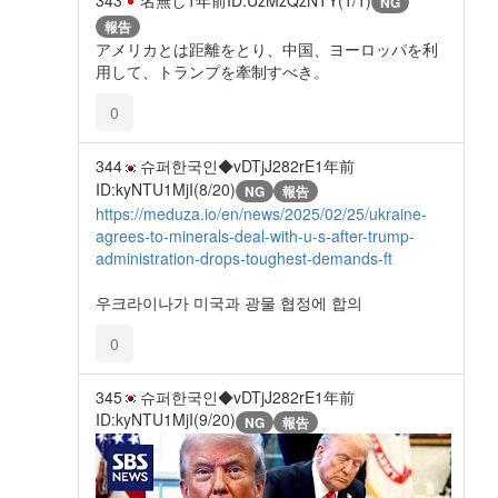
NG
報告
アメリカとは距離をとり、中国、ヨーロッパを利
用して、トランプを牽制すべき。
0
344
슈퍼한국인◆vDTjJ282rE
1年前
ID:kyNTU1MjI(8/20)
NG
報告
https://meduza.io/en/news/2025/02/25/ukraine-
agrees-to-minerals-deal-with-u-s-after-trump-
administration-drops-toughest-demands-ft
우크라이나가 미국과 광물 협정에 합의
0
345
슈퍼한국인◆vDTjJ282rE
1年前
ID:kyNTU1MjI(9/20)
NG
報告