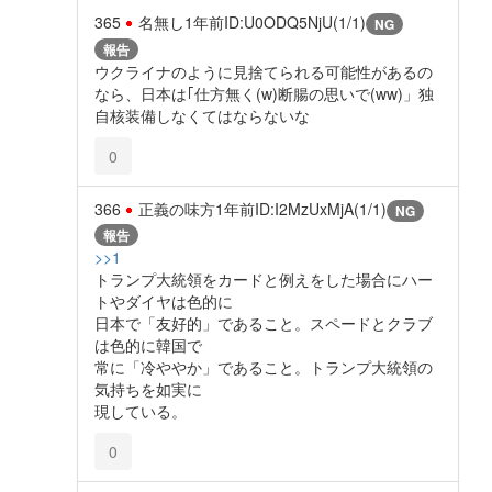
365
名無し
1年前
ID:U0ODQ5NjU(1/1)
NG
報告
ウクライナのように見捨てられる可能性があるの
なら、日本は｢仕方無く(w)断腸の思いで(ww)」独
自核装備しなくてはならないな
0
366
正義の味方
1年前
ID:I2MzUxMjA(1/1)
NG
報告
>>1
トランプ大統領をカードと例えをした場合にハー
トやダイヤは色的に
日本で「友好的」であること。スペードとクラブ
は色的に韓国で
常に「冷ややか」であること。トランプ大統領の
気持ちを如実に
現している。
0