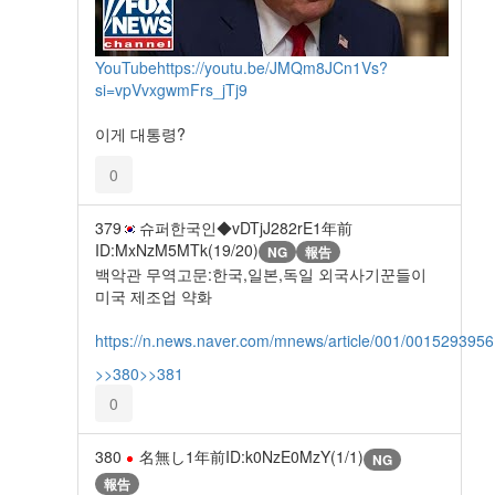
YouTube
https://youtu.be/JMQm8JCn1Vs?
si=vpVvxgwmFrs_jTj9
이게 대통령?
0
379
슈퍼한국인◆vDTjJ282rE
1年前
ID:MxNzM5MTk(19/20)
NG
報告
백악관 무역고문:한국,일본,독일 외국사기꾼들이
미국 제조업 약화
https://n.news.naver.com/mnews/article/001/0015293956
>>380
>>381
0
380
名無し
1年前
ID:k0NzE0MzY(1/1)
NG
報告