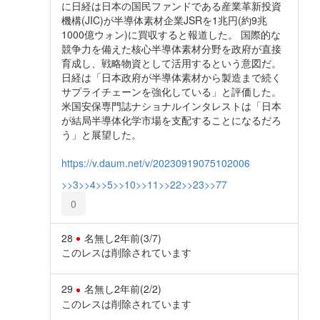
に日経は日本の国民ファンドである産業革新投資
機構(JIC)が半導体素材企業JSRを1兆円(約9兆
1000億ウォン)に買収すると報道した。 国際的な
競争力を備えた核心半導体素材分野を政府が直接
育成し、戦略物資として活用するという意図だ。
日経は「日本政府が半導体素材から製造まで続く
サプライチェーンを強化している」と評価した。
米国安保専門誌ナショナルインタレストは「日本
が結局半導体化学市場を支配することになるだろ
う」と展望した。
https://v.daum.net/v/20230919075102006
>>3
>>4
>>5
>>10
>>11
>>22
>>23
>>77
0
28
名無し
2年前
(3/7)
このレスは削除されています
29
名無し
2年前
(2/2)
このレスは削除されています