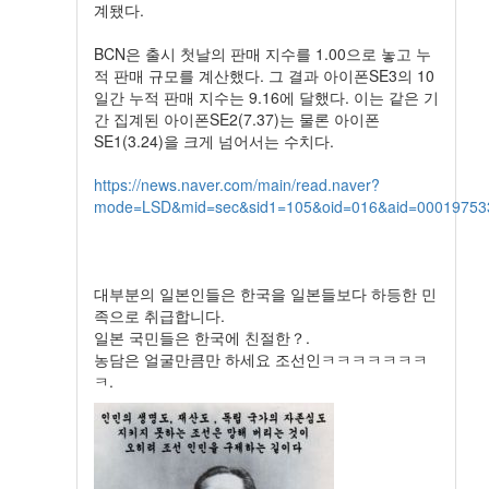
계됐다.
BCN은 출시 첫날의 판매 지수를 1.00으로 놓고 누
적 판매 규모를 계산했다. 그 결과 아이폰SE3의 10
일간 누적 판매 지수는 9.16에 달했다. 이는 같은 기
간 집계된 아이폰SE2(7.37)는 물론 아이폰
SE1(3.24)을 크게 넘어서는 수치다.
https://news.naver.com/main/read.naver?
mode=LSD&mid=sec&sid1=105&oid=016&aid=00019753
대부분의 일본인들은 한국을 일본들보다 하등한 민
족으로 취급합니다.
일본 국민들은 한국에 친절한？.
농담은 얼굴만큼만 하세요 조선인ㅋㅋㅋㅋㅋㅋㅋ
ㅋ.