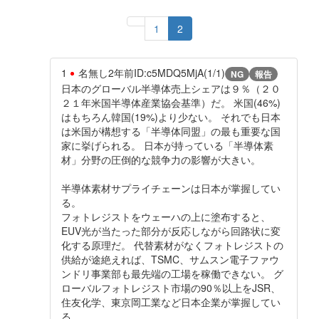
1
2
1
名無し
2年前
ID:c5MDQ5MjA(1/1)
NG
報告
日本のグローバル半導体売上シェアは９％（２０
２１年米国半導体産業協会基準）だ。 米国(46%)
はもちろん韓国(19%)より少ない。 それでも日本
は米国が構想する「半導体同盟」の最も重要な国
家に挙げられる。 日本が持っている「半導体素
材」分野の圧倒的な競争力の影響が大きい。
半導体素材サプライチェーンは日本が掌握してい
る。
フォトレジストをウェーハの上に塗布すると、
EUV光が当たった部分が反応しながら回路状に変
化する原理だ。 代替素材がなくフォトレジストの
供給が途絶えれば、TSMC、サムスン電子ファウ
ンドリ事業部も最先端の工場を稼働できない。 グ
ローバルフォトレジスト市場の90％以上をJSR、
住友化学、東京岡工業など日本企業が掌握してい
る。