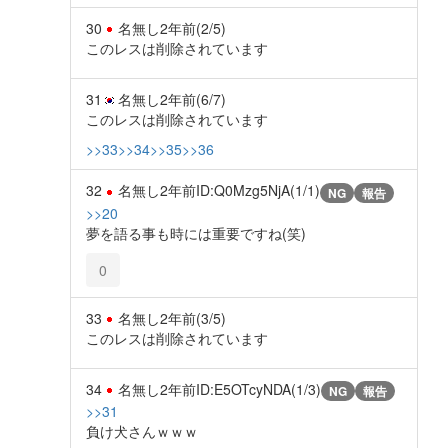
30
名無し
2年前
(2/5)
このレスは削除されています
31
名無し
2年前
(6/7)
このレスは削除されています
>>33
>>34
>>35
>>36
32
名無し
2年前
ID:Q0Mzg5NjA(1/1)
NG
報告
>>20
夢を語る事も時には重要ですね(笑)
0
33
名無し
2年前
(3/5)
このレスは削除されています
34
名無し
2年前
ID:E5OTcyNDA(1/3)
NG
報告
>>31
負け犬さんｗｗｗ