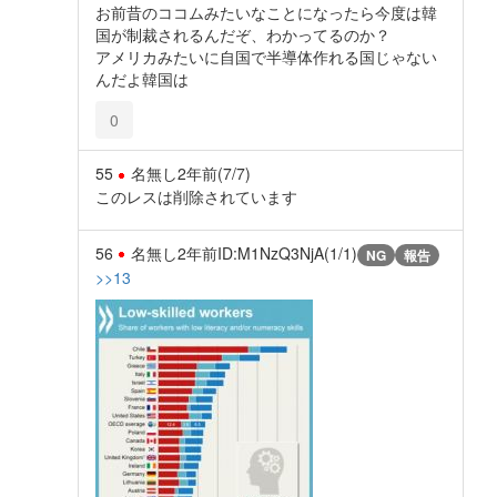
お前昔のココムみたいなことになったら今度は韓
国が制裁されるんだぞ、わかってるのか？
アメリカみたいに自国で半導体作れる国じゃない
んだよ韓国は
0
55
名無し
2年前
(7/7)
このレスは削除されています
56
名無し
2年前
ID:M1NzQ3NjA(1/1)
NG
報告
>>13