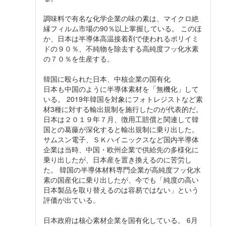
調味料で有名な化学企業の味の素は、マイクロ絶
縁フィルム市場の90％以上掌握している。 このほ
か、日本は半導体高温接着剤で使われるポリイミ
ドの９０％、不純物を除去する高純度フッ化水素
の７０％を生産する。
韓国に殴られた日本、中核企業の国有化
日本も中国のように半導体素材を「無機化」して
いる。 2019年韓国を対象にフォトレジストなど素
材3種に対する輸出規制を施行したのが代表的だ。
日本は２０１９年７月、徴用工賠償と関連して韓
国との葛藤が深化すると輸出規制に乗り出した。
サムスン電子、ＳＫハイニックスなど国内半導体
企業は当時、中国・欧州企業で供給先の多様化に
乗り出したが、日本産を置き換えるのに苦労し
た。 韓国の半導体材料専門企業が高純度フッ化水
素の国産化に乗り出したが、今でも「純度の高い
日本製品を取り替えるのは容易ではない」という
評価が出ている。
日本政府は核心素材企業を国有化している。 6月