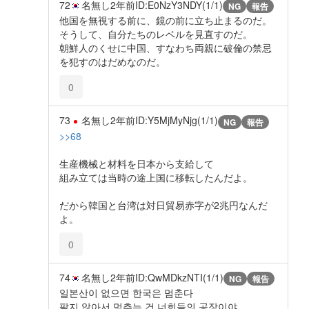
72
名無し
2年前
ID:E0NzY3NDY(1/1)
NG
報告
他国を無視する前に、鏡の前に立ち止まるのだ。
そうして、自分たちのレベルを見直すのだ。
朝鮮人のくせに中国、すなわち両親に破倫の禁忌
を犯すのはだめなのだ。
0
73
名無し
2年前
ID:Y5MjMyNjg(1/1)
NG
報告
>>68
生産機械と材料を日本から支給して
組み立ては当時の途上国に移転したんだよ。
だから韓国と台湾は対日貿易赤字が2兆円なんだ
よ。
0
74
名無し
2年前
ID:QwMDkzNTI(1/1)
NG
報告
일본산이 없으면 한국은 멈춘다
팔지 않아서 멈추는 건 너희들의 공장이야