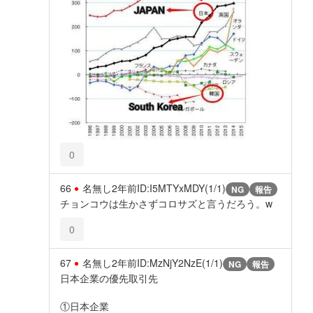
0
66
名無し
2年前
ID:I5MTYxMDY(1/1)
NG
報告
チョンコウは生かさずコロサズと言うだろう。w
0
67
名無し
2年前
ID:MzNjY2NzE(1/1)
NG
報告
日本企業の優先取引先
①日本企業