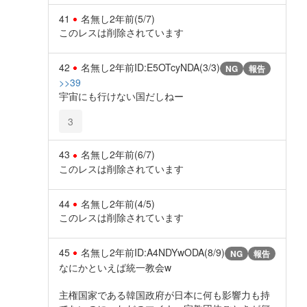
41
名無し
2年前
(5/7)
このレスは削除されています
42
名無し
2年前
ID:E5OTcyNDA(3/3)
NG
報告
>>39
宇宙にも行けない国だしねー
3
43
名無し
2年前
(6/7)
このレスは削除されています
44
名無し
2年前
(4/5)
このレスは削除されています
45
名無し
2年前
ID:A4NDYwODA(8/9)
NG
報告
なにかといえば統一教会w
主権国家である韓国政府が日本に何も影響力も持