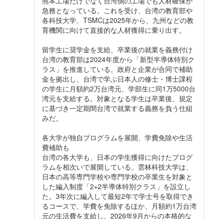
熊本工場だけでなく台湾側の工場でも人材確保が
急務となっている。これを受け、台湾の教育部や
各科技大学、TSMCは2025年から、九州などの教
育機関に向けて直接的な人材獲得に乗り出す。
留学生に奨学金を支給、卒業後の就業を義務付け
台湾の教育部は2024年度から「新型半導体特別ク
ラス」を推進している。政府と企業が合同で補助
金を拠出し、台湾で学ぶ日本人の修士・博士課程
の学生に月額約2万台湾元、学部生に同1万5000台
湾元を支給する。対象となる学生は卒業後、規定
に基づき一定期間台湾で就業する義務を負う仕組
みだ。
各大学が独自プログラムを展開、学費免除や生活
費補助も
台湾の各大学も、日本の学生獲得に向けたプログ
ラムを相次いで展開している。雲林科技大学は、
日本の高等専門学校や専門学校の卒業生を対象と
した編入制度「2+2半導体特別クラス」を設立し
た。3年次に編入して最短2年で学士号を取得でき
るコースで、学費を免除するほか、月額約1万台湾
元の生活費を支給し、2026年9月からの本格的な