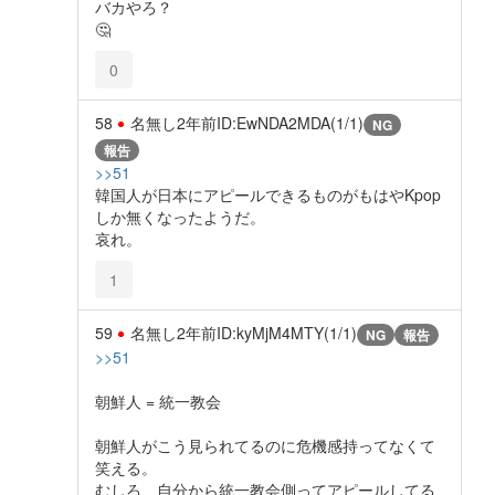
バカやろ？
🤔
0
58
名無し
2年前
ID:EwNDA2MDA(1/1)
NG
報告
>>51
韓国人が日本にアピールできるものがもはやKpop
しか無くなったようだ。
哀れ。
1
59
名無し
2年前
ID:kyMjM4MTY(1/1)
NG
報告
>>51
朝鮮人 = 統一教会
朝鮮人がこう見られてるのに危機感持ってなくて
笑える。
むしろ、自分から統一教会側ってアピールしてる