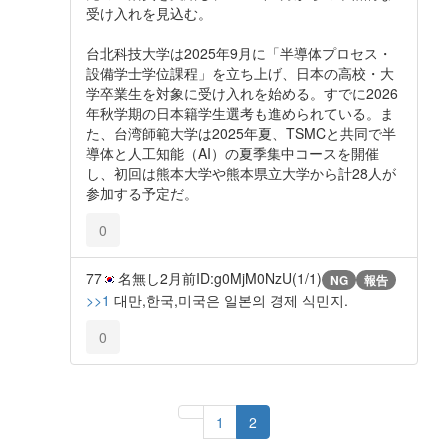
受け入れを見込む。
台北科技大学は2025年9月に「半導体プロセス・
設備学士学位課程」を立ち上げ、日本の高校・大
学卒業生を対象に受け入れを始める。すでに2026
年秋学期の日本籍学生選考も進められている。ま
た、台湾師範大学は2025年夏、TSMCと共同で半
導体と人工知能（AI）の夏季集中コースを開催
し、初回は熊本大学や熊本県立大学から計28人が
参加する予定だ。
0
77
名無し
2月前
ID:g0MjM0NzU(1/1)
NG
報告
>>1
대만,한국,미국은 일본의 경제 식민지.
0
1
2