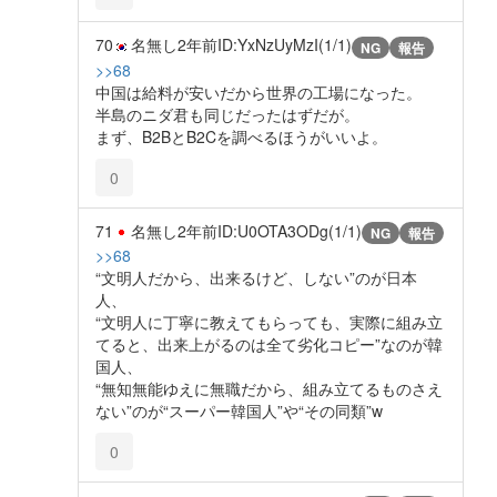
70
名無し
2年前
ID:YxNzUyMzI(1/1)
NG
報告
>>68
中国は給料が安いだから世界の工場になった。
半島のニダ君も同じだったはずだが。
まず、B2BとB2Cを調べるほうがいいよ。
0
71
名無し
2年前
ID:U0OTA3ODg(1/1)
NG
報告
>>68
“文明人だから、出来るけど、しない”のが日本
人、
“文明人に丁寧に教えてもらっても、実際に組み立
てると、出来上がるのは全て劣化コピー”なのが韓
国人、
“無知無能ゆえに無職だから、組み立てるものさえ
ない”のが“スーパー韓国人”や“その同類”w
0