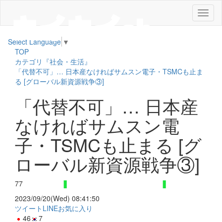
メ
ニ
ュ
Select Language
▼
ー
TOP
カテゴリ『社会・生活』
「代替不可」… 日本産なければサムスン電子・TSMCも止ま
る [グローバル新資源戦争③]
「代替不可」… 日本産
なければサムスン電
子・TSMCも止まる [グ
ローバル新資源戦争③]
77
2023/09/20(Wed) 08:41:50
ツイート
LINE
お気に入り
46
7