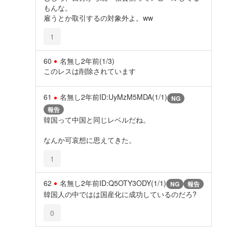
もんな。
雇うとか取引するの対象外よ。ww
1
60
名無し
2年前
(1/3)
このレスは削除されています
61
名無し
2年前
ID:UyMzM5MDA(1/1)
NG
報告
韓国って中国と同じレベルだね。
なんか可哀想に思えてきた。
1
62
名無し
2年前
ID:Q5OTY3ODY(1/1)
NG
報告
韓国人の中ではは国産化に成功しているのだろ?
0