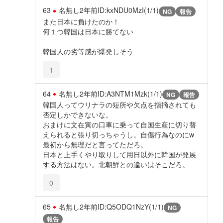
63
名無し
2年前
ID:kxNDU0MzI(1/1)
NG
報告
また日本に負けたのか！
何１つ韓国は日本に勝てない
韓国人の劣等感が爆発しそう
1
64
名無し
2年前
ID:A3NTM1Mzk(1/1)
NG
報告
韓国人ってウリナラの短所や欠点を指摘されても
否定しかできないな。
おまけに文在寅の口車に乗って自国生産に切り替
えられると張り切っちゃうし。自傷行為なのにw
最初から無理だと言ってただろ。
日本と上手くやり取りして用日以外に韓国が発展
する方法はない。北朝鮮との違いはそこだろ。
0
65
名無し
2年前
ID:Q5ODQ1NzY(1/1)
NG
報告