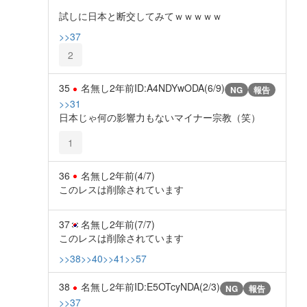
試しに日本と断交してみてｗｗｗｗｗ
>>37
2
35
名無し
2年前
ID:A4NDYwODA(6/9)
NG
報告
>>31
日本じゃ何の影響力もないマイナー宗教（笑）
1
36
名無し
2年前
(4/7)
このレスは削除されています
37
名無し
2年前
(7/7)
このレスは削除されています
>>38
>>40
>>41
>>57
38
名無し
2年前
ID:E5OTcyNDA(2/3)
NG
報告
>>37