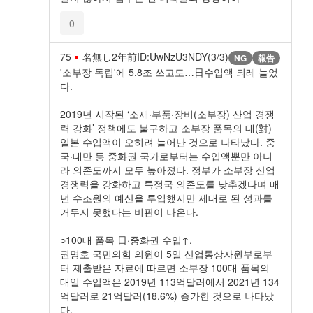
0
75
名無し
2年前
ID:UwNzU3NDY(3/3)
NG
報告
'소부장 독립'에 5.8조 쓰고도…日수입액 되레 늘었
다.
2019년 시작된 ‘소재·부품·장비(소부장) 산업 경쟁
력 강화’ 정책에도 불구하고 소부장 품목의 대(對)
일본 수입액이 오히려 늘어난 것으로 나타났다. 중
국·대만 등 중화권 국가로부터는 수입액뿐만 아니
라 의존도까지 모두 높아졌다. 정부가 소부장 산업
경쟁력을 강화하고 특정국 의존도를 낮추겠다며 매
년 수조원의 예산을 투입했지만 제대로 된 성과를
거두지 못했다는 비판이 나온다.
○100대 품목 日·중화권 수입↑.
권명호 국민의힘 의원이 5일 산업통상자원부로부
터 제출받은 자료에 따르면 소부장 100대 품목의
대일 수입액은 2019년 113억달러에서 2021년 134
억달러로 21억달러(18.6%) 증가한 것으로 나타났
다.