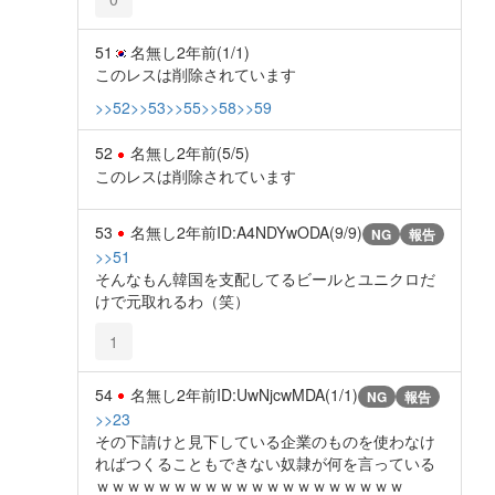
51
名無し
2年前
(1/1)
このレスは削除されています
>>52
>>53
>>55
>>58
>>59
52
名無し
2年前
(5/5)
このレスは削除されています
53
名無し
2年前
ID:A4NDYwODA(9/9)
NG
報告
>>51
そんなもん韓国を支配してるビールとユニクロだ
けで元取れるわ（笑）
1
54
名無し
2年前
ID:UwNjcwMDA(1/1)
NG
報告
>>23
その下請けと見下している企業のものを使わなけ
ればつくることもできない奴隷が何を言っている
ｗｗｗｗｗｗｗｗｗｗｗｗｗｗｗｗｗｗｗｗ