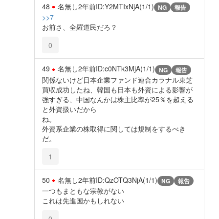
48
名無し
2年前
ID:Y2MTIxNjA(1/1)
NG
報告
>>7
お前さ、全羅道民だろ？
0
49
名無し
2年前
ID:c0NTk3MjA(1/1)
NG
報告
関係ないけど日本企業ファンド連合カラナル東芝
買収成功したね、韓国も日本も外資による影響が
強すぎる、中国なんかは株主比率が25％を超える
と外資扱いだから
ね
外資系企業の株取得に関しては規制をするべき
だ。
1
50
名無し
2年前
ID:QzOTQ3NjA(1/1)
NG
報告
一つもまともな宗教がない
これは先進国かもしれない
0