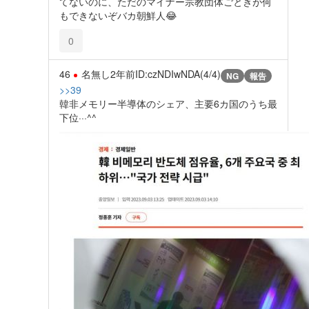
てないのに、ただのマイナー宗教団体ごときが何
もできないぞバカ朝鮮人😂
0
46
名無し
2年前
ID:czNDIwNDA(4/4)
NG
報告
>>39
韓非メモリー半導体のシェア、主要6カ国のうち最
下位···^^