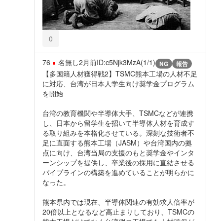
0
76
名無し
2月前
ID:c5Njk3MzA(1/1)
NG
報告
【多国籍人材獲得戦2】TSMC熊本工場の人材不足
に対応、台湾が日本人学生向け奨学金プログラム
を開始
台湾の教育機関や半導体大手、TSMCなどが連携
し、日本から留学生を招いて半導体人材を育成す
る取り組みを本格化させている。深刻な技術者不
足に直面する熊本工場（JASM）や台湾国内の拠
点に向け、台湾当局の支援のもと奨学金やインタ
ーンシップを提供し、卒業後の採用に直結させる
パイプラインの構築を進めていることが明らかに
なった。
熊本県内では現在、半導体関連の有効求人倍率が
20倍以上となるなど高止まりしており、TSMCの