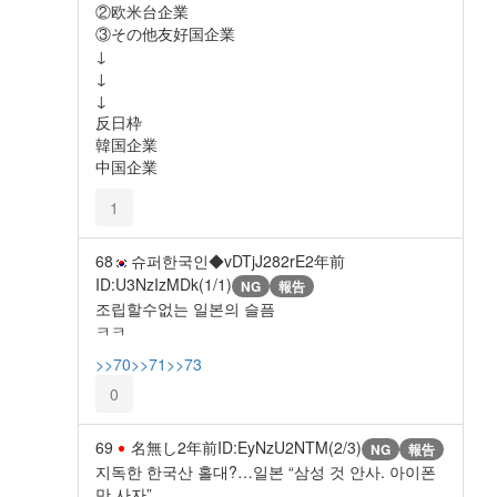
②欧米台企業
③その他友好国企業
↓
↓
↓
反日枠
韓国企業
中国企業
1
68
슈퍼한국인◆vDTjJ282rE
2年前
ID:U3NzIzMDk(1/1)
NG
報告
조립할수없는 일본의 슬픔
ㅋㅋ
>>70
>>71
>>73
0
69
名無し
2年前
ID:EyNzU2NTM(2/3)
NG
報告
지독한 한국산 홀대?…일본 “삼성 것 안사. 아이폰
만 사자”.