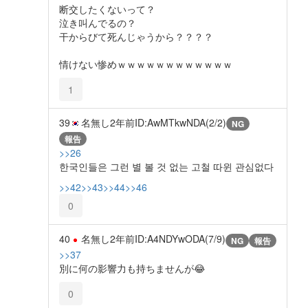
断交したくないって？
泣き叫んでるの？
干からびて死んじゃうから？？？？
情けない惨めｗｗｗｗｗｗｗｗｗｗｗｗ
1
39
名無し
2年前
ID:AwMTkwNDA(2/2)
NG
報告
>>26
한국인들은 그런 별 볼 것 없는 고철 따윈 관심없다
>>42
>>43
>>44
>>46
0
40
名無し
2年前
ID:A4NDYwODA(7/9)
NG
報告
>>37
別に何の影響力も持ちませんが😂
0