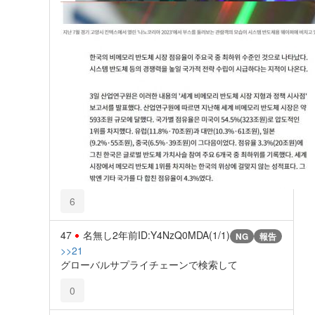
6
47
名無し
2年前
ID:Y4NzQ0MDA(1/1)
NG
報告
>>21
グローバルサプライチェーンで検索して
0