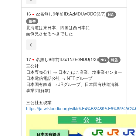
16
zz名無し
9年前
ID:AzMDUwODQ(3/7)
NG
報告
北海道は東日本、四国は西日本に
面倒見させるべきでした
0
17
名無し
9年前
ID:c1NzE0NDU(1/2)
NG
報告
三公社
日本専売公社 → 日本たばこ産業、塩事業センター
日本電信電話公社 → NTTグループ
日本国有鉄道 → JRグループ、日本国有鉄道清算
事業団(解散)
三公社五現業
https://ja.wikipedia.org/wiki/%E4%B8%89%E5%