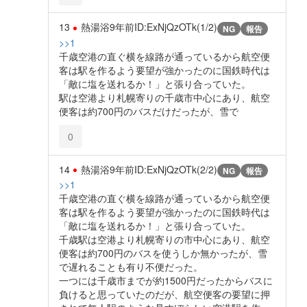
13
熱湯浴
9年前
ID:ExNjQzOTk(1/2)
NG
報告
>>1
千歳空港の直ぐ横を線路が通っているから航空便
客は駅を作るよう要望が強かったのに国鉄時代は
「敵に塩を送れるか！」と張り合っていた。
駅は空港より札幌寄りの千歳市中心にあり、航空
便客は約700円のバスだけだったが、雪で
0
14
熱湯浴
9年前
ID:ExNjQzOTk(2/2)
NG
報告
>>1
千歳空港の直ぐ横を線路が通っているから航空便
客は駅を作るよう要望が強かったのに国鉄時代は
「敵に塩を送れるか！」と張り合っていた。
千歳駅は空港より札幌寄りの市中心にあり、航空
便客は約700円のバスを使うしか無かったが、雪
で遅れることも有り不便だった。
一つには千歳市までが約1500円だったからバスに
負けると思っていたのだが、航空便客の要望に押