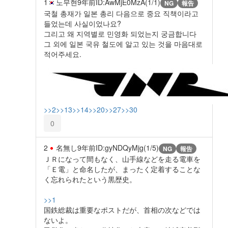
1
노무현
9年前
ID:AwMjE0MzA(1/1)
NG
報告
국철 총재가 일본 총리 다음으로 중요 직책이라고
들었는데 사실이었나요?
그리고 왜 지역별로 민영화 되었는지 궁금합니다
그 외에 일본 국유 철도에 알고 있는 것을 마음대로
적어주세요.
>>2
>>13
>>14
>>20
>>27
>>30
0
2
名無し
9年前
ID:gyNDQyMjg(1/5)
NG
報告
ＪＲになって間もなく、山手線などを走る電車を
「Ｅ電」と命名したが、まったく定着することな
く忘れられたという黒歴史。
>>1
国鉄総裁は重要なポストだが、首相の次などでは
ないよ。