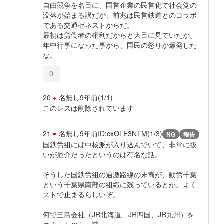
自由競争を名目に、国営企業の民営化で社会党の
没落が始まる訳だが、前兆は民営鉄道とのコラボ
である交通ゼネストからだ。
最初は労働者の権利だからと大目に見ていたが、
年中行事になった事から、国民の怒りが爆発した
な。
0
20
名無し
9年前
(1/1)
このレスは削除されています
21
名無し
9年前
ID:cxOTE3NTM(1/3)
NG
報告
国鉄労組には中核派が入り込んでいて、非常に扱
いが厄介だったというのは有名な話。
そうした国鉄労組の過激路線の末裔が、動労千葉
という千葉県南部の組織に残っているとか。よく
ストで止まるらしいぞ。
何で三島会社（JR北海道、JR四国、JR九州）を