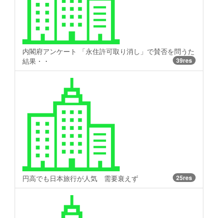
内閣府アンケート 「永住許可取り消し」で賛否を問うた
結果・・
39res
円高でも日本旅行が人気 需要衰えず
25res