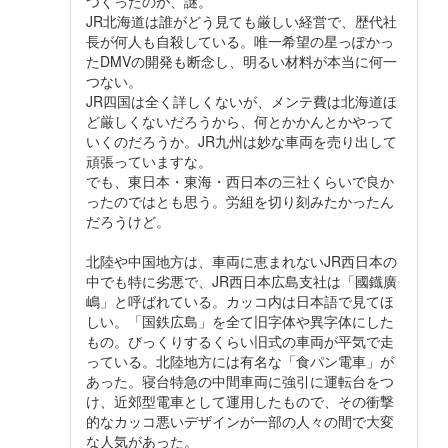
つくったのか、謎。
JR北海道は誰がどう見ても厳しい経営で、歴代社
長が何人も自殺している。唯一希望の星っぽかっ
たDMVの開発も断念し、明るい材料が本当に何一
つない。
JR四国は全く詳しくないが、メンテ費は北海道ほ
ど厳しくないだろうから、何とかかんとかやって
いくのだろうか。JR九州は妙な車両を売り出して
頑張っていますな。
でも、東日本・東海・西日本の三社くらいで良か
ったのではとも思う。労組を切り刻みたかったん
だろうけど。
北陸や中国地方は、車両に恵まれないJR西日本の
中でも特に劣悪で、JR西日本広島支社は「國鐡廣
嶋」と呼ばれている。カッコ内は日本語で見てほ
しい。「国鉄広島」を全て旧字体や異字体にした
もの。びっくりするくらい旧式の車両が平気で走
っている。北陸地方には有名な「食パン電車」が
あった。寝台特急の中間車両に強引に運転台をつ
け、近郊型電車として運用したもので、その衝撃
的なカッコ悪いデザインが一部の人々の間で大変
な人気があった。