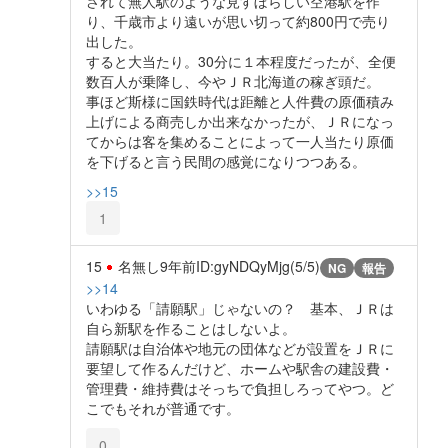
されて無人駅のような見すぼらしい空港駅を作
り、千歳市より遠いが思い切って約800円で売り
出した。
すると大当たり。30分に１本程度だったが、全便
数百人が乗降し、今やＪＲ北海道の稼ぎ頭だ。
事ほど斯様に国鉄時代は距離と人件費の原価積み
上げによる商売しか出来なかったが、ＪＲになっ
てからは客を集めることによって一人当たり原価
を下げると言う民間の感覚になりつつある。
>>15
1
15
名無し
9年前
ID:gyNDQyMjg(5/5)
NG
報告
>>14
いわゆる「請願駅」じゃないの？ 基本、ＪＲは
自ら新駅を作ることはしないよ。
請願駅は自治体や地元の団体などが設置をＪＲに
要望して作るんだけど、ホームや駅舎の建設費・
管理費・維持費はそっちで負担しろってやつ。ど
こでもそれが普通です。
0