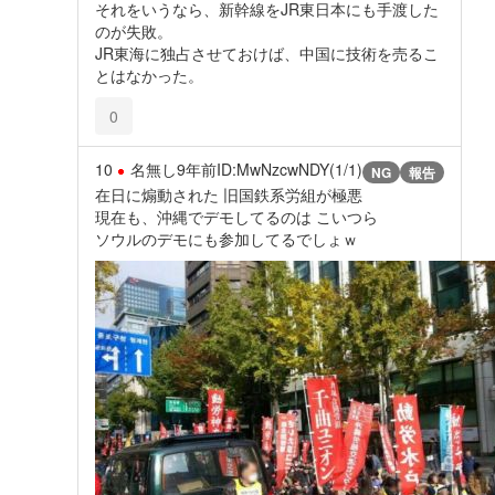
それをいうなら、新幹線をJR東日本にも手渡した
のが失敗。
JR東海に独占させておけば、中国に技術を売るこ
とはなかった。
0
10
名無し
9年前
ID:MwNzcwNDY(1/1)
NG
報告
在日に煽動された 旧国鉄系労組が極悪
現在も、沖縄でデモしてるのは こいつら
ソウルのデモにも参加してるでしょｗ