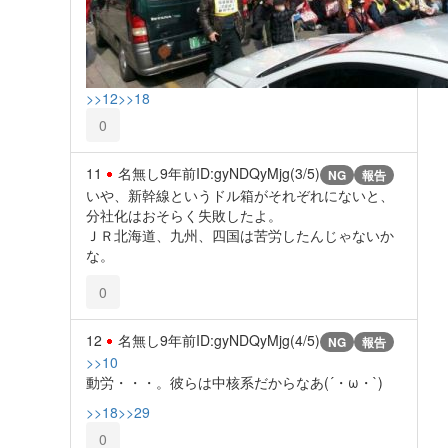
>>12
>>18
0
11
名無し
9年前
ID:gyNDQyMjg(3/5)
NG
報告
いや、新幹線というドル箱がそれぞれにないと、
分社化はおそらく失敗したよ。
ＪＲ北海道、九州、四国は苦労したんじゃないか
な。
0
12
名無し
9年前
ID:gyNDQyMjg(4/5)
NG
報告
>>10
動労・・・。彼らは中核系だからなあ(´・ω・`)
>>18
>>29
0