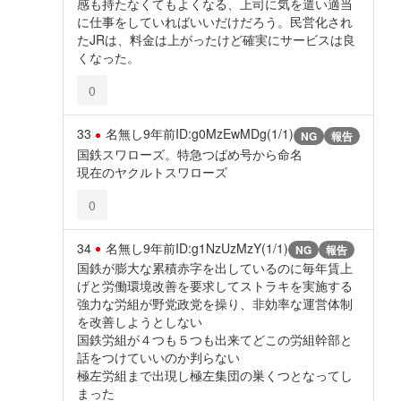
感も持たなくてもよくなる、上司に気を遣い適当
に仕事をしていればいいだけだろう。民営化され
たJRは、料金は上がったけど確実にサービスは良
くなった。
0
33
名無し
9年前
ID:g0MzEwMDg(1/1)
NG
報告
国鉄スワローズ。特急つばめ号から命名
現在のヤクルトスワローズ
0
34
名無し
9年前
ID:g1NzUzMzY(1/1)
NG
報告
国鉄が膨大な累積赤字を出しているのに毎年賃上
げと労働環境改善を要求してストラキを実施する
強力な労組が野党政党を操り、非効率な運営体制
を改善しようとしない
国鉄労組が４つも５つも出来てどこの労組幹部と
話をつけていいのか判らない
極左労組まで出現し極左集団の巣くつとなってし
まった