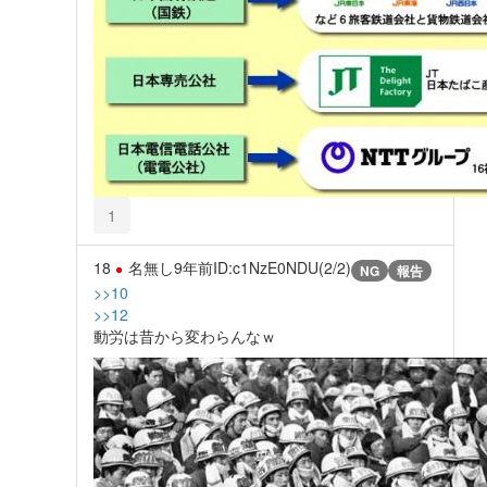
1
18
名無し
9年前
ID:c1NzE0NDU(2/2)
NG
報告
>>10
>>12
動労は昔から変わらんなｗ