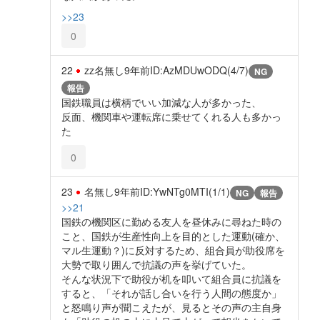
>>23
0
22
zz名無し
9年前
ID:AzMDUwODQ(4/7)
NG
報告
国鉄職員は横柄でいい加減な人が多かった、
反面、機関車や運転席に乗せてくれる人も多かっ
た
0
23
名無し
9年前
ID:YwNTg0MTI(1/1)
NG
報告
>>21
国鉄の機関区に勤める友人を昼休みに尋ねた時の
こと、国鉄が生産性向上を目的とした運動(確か、
マル生運動？)に反対するため、組合員が助役席を
大勢で取り囲んで抗議の声を挙げていた。
そんな状況下で助役が机を叩いて組合員に抗議を
すると、「それが話し合いを行う人間の態度か」
と怒鳴り声が聞こえたが、見るとその声の主自身