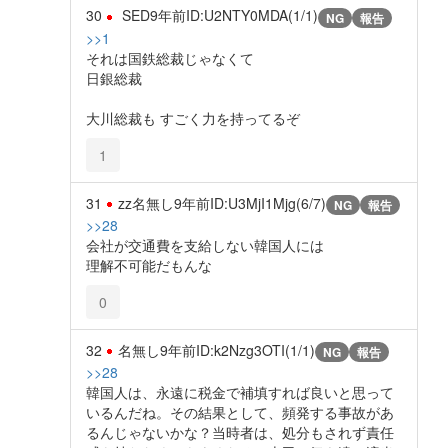
30
SED
9年前
ID:U2NTY0MDA(1/1)
NG
報告
>>1
それは国鉄総裁じゃなくて
日銀総裁
大川総裁も すごく力を持ってるぞ
1
31
zz名無し
9年前
ID:U3MjI1Mjg(6/7)
NG
報告
>>28
会社が交通費を支給しない韓国人には
理解不可能だもんな
0
32
名無し
9年前
ID:k2Nzg3OTI(1/1)
NG
報告
>>28
韓国人は、永遠に税金で補填すれば良いと思って
いるんだね。その結果として、頻発する事故があ
るんじゃないかな？当時者は、処分もされず責任