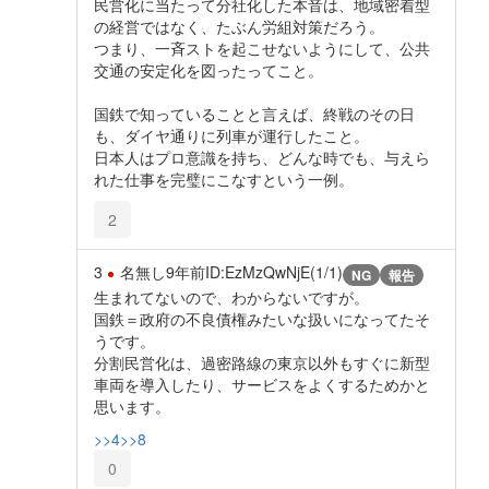
民営化に当たって分社化した本音は、地域密着型
の経営ではなく、たぶん労組対策だろう。
つまり、一斉ストを起こせないようにして、公共
交通の安定化を図ったってこと。
国鉄で知っていることと言えば、終戦のその日
も、ダイヤ通りに列車が運行したこと。
日本人はプロ意識を持ち、どんな時でも、与えら
れた仕事を完璧にこなすという一例。
2
3
名無し
9年前
ID:EzMzQwNjE(1/1)
NG
報告
生まれてないので、わからないですが。
国鉄＝政府の不良債権みたいな扱いになってたそ
うです。
分割民営化は、過密路線の東京以外もすぐに新型
車両を導入したり、サービスをよくするためかと
思います。
>>4
>>8
0