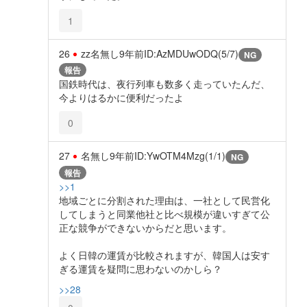
1
26
zz名無し
9年前
ID:AzMDUwODQ(5/7)
NG
報告
国鉄時代は、夜行列車も数多く走っていたんだ、
今よりはるかに便利だったよ
0
27
名無し
9年前
ID:YwOTM4Mzg(1/1)
NG
報告
>>1
地域ごとに分割された理由は、一社として民営化
してしまうと同業他社と比べ規模が違いすぎて公
正な競争ができないからだと思います。
よく日韓の運賃が比較されますが、韓国人は安す
ぎる運賃を疑問に思わないのかしら？
>>28