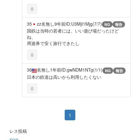
0
35
zz名無し
9年前
ID:U3MjI1Mjg(7/7)
NG
報告
国鉄は当時の若者には、いい遊び場だったけど
ね、
周遊券で安く旅行できたし
0
36
名無し
1年前
ID:gwNDM1NTg(1/1)
NG
報告
日本の鉄道は高いから利用したくない
0
1
レス投稿