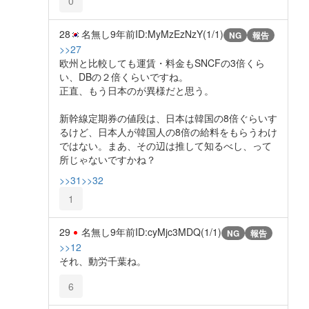
0
28
名無し
9年前
ID:MyMzEzNzY(1/1)
NG
報告
>>27
欧州と比較しても運賃・料金もSNCFの3倍くら
い、DBの２倍くらいですね。
正直、もう日本のが異様だと思う。
新幹線定期券の値段は、日本は韓国の8倍ぐらいす
るけど、日本人が韓国人の8倍の給料をもらうわけ
ではない。まあ、その辺は推して知るべし、って
所じゃないですかね？
>>31
>>32
1
29
名無し
9年前
ID:cyMjc3MDQ(1/1)
NG
報告
>>12
それ、動労千葉ね。
6