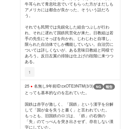
牛耳られて青息吐息でいてもらった方がまだしも
アメリカには都合が良かった、そういう話だろ
う。
それでも民間では先鋭化した組合つぶしが行わ
れ、それに遅れて国鉄民営化が来た。日教組は若
手の先生にそっぽを向かれ、じわじわと自壊し、
限られた自治体でしか機能していない。自治労に
ついては詳しくないが、ある意味日教組と同様で
あろう。反日左翼の排除は仕上げの段階に来つつ
ある。
1
25
名無し
9年前
ID:cxOTE3NTM(3/3)
NG
報告
とっても基本的なのを忘れていた。
国鉄は赤字が激しく、「国鉄」という漢字を分解
して「国が金を失うと書く」と言われていた。
もっとも、旧国鉄のロゴは、「鉄」の右側の
「失」のてっぺんを突き出させず、存在しない漢
字にしていた。