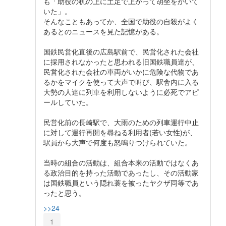
も「助役の机の上に土足で上がって胡坐をかいて
いた」。
そんなこともあってか、全国で助役の自殺がよく
あるとのニュースを見た記憶がある。
国鉄民営化直後の広島駅前で、民営化された会社
に採用されなかったと思われる旧国鉄職員達が、
民営化された会社の車両がいかに危険な代物であ
るかをマイクを使って大声で叫び、駅舎内に入る
大勢の人達に列車を利用しないように必死でアピ
ールしていた。
民営化前の長崎駅で、大雨のための列車運行中止
に対して運行再開を尋ねる利用者(若い女性)が、
駅員から大声で何度も怒鳴りつけられていた。
当時の組合の活動は、組合本来の活動ではなくあ
る政治目的を持った活動であったし、その活動家
は国鉄職員という隠れ蓑を被ったヤクザ同等であ
ったと思う。
>>24
1