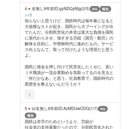
4
名無し
9年前
ID:gyNDQyMjg(2/5)
NG
報告
>>3
知らないと思うけど、国鉄時代は毎年春になると
大規模なストが起き、国民から大ブーイングが出
てたんだ。分割民営化の本音は莫大な負債を国民
に肩代わりさせ、強すぎる労組（国労・動労）の
解体を目的に、中曽根時代に進めたもの。サービ
ス向上なんて、取って付けたような理屈だと思う
よ。
国民に借金を押し付けて民営化したくせに、若い
ＪＲ職員が一流企業勤めを気取ってるのを見ると
「何だかなあ」と思う。社員教育で、国鉄時代の
黒歴史を教えないんだろうか？
1
5
zz名無し
9年前
ID:AzMDUwODQ(1/7)
NG
報告
国鉄は赤字のためというより、労組が
社会党の支持基盤だったので、分割民営化された