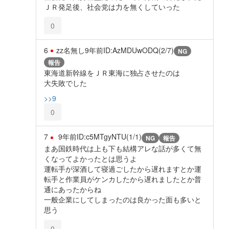
ＪＲ発足後、社会党は力を無くしていった
0
6
zz名無し
9年前
ID:AzMDUwODQ(2/7)
NG
報告
東海道新幹線をＪＲ東海に独占させたのは
大失敗でした
>>9
0
7
9年前
ID:c5MTgyNTU(1/1)
NG
報告
まあ国鉄時代は上も下も結構アレな話が多くて無
くなってよかったとは思うよ
運転手が深酒して寝過ごしたから遅れますとか運
転手と作業員がケンカしたから遅れましたとか普
通にあったからね
一般企業にしてしまったのは良かった面も多いと
思う
0