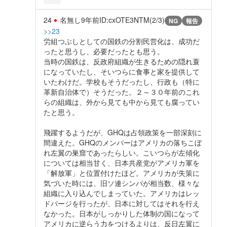
24
名無し
9年前
ID:cxOTE3NTM(2/3)
NG
報告
>>23
労組つぶしとしての国鉄の分割民営化は、成功だ
ったと思うし、必要だったとも思う。
当時の国鉄は、反政府組織が生きるための隠れ蓑
になっていたし、そいつらに食事と家を提供して
いたわけだ。学校もそうだったし、行政も（特に
革新自治体で）そうだった。２～３０年前のこれ
らの組織は、外から見ても中から見ても腐ってい
たと思う。
飛躍するようだが、GHQは占領政策を一部深刻に
間違えた。GHQのメンバーはアメリカの落ちこぼ
れ左翼の巣窟であったらしい。こいつらが左傾化
については相当甘く、日本共産党がアメリカ軍を
「解放軍」と位置付けたほど。アメリカが失策に
気づいた時には、旧ソ連シンパが相当数、様々な
組織に入り込んでしまっていた。アメリカはレッ
ドパージを行ったが、日本に対してはそれを行え
なかった。日本がしっかりした体制の国になって
アメリカに逆らう力をつけるよりは、反日左翼に