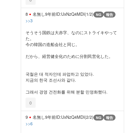
8
名無し
9年前
ID:UxNzQ4MDI(1/2)
NG
報告
>>3
そうそう国鉄は大赤字、なのにストライキやって
た。
今の韓国の造船会社と同じ。
だから、経営健全化のために分割民営化した。
국철은 대 적자인데 파업하고 있었다.
지금의 한국 조선사와 같다.
그래서 경영 건전화를 위해 분할 민영화했다.
0
9
名無し
9年前
ID:UxNzQ4MDI(2/2)
NG
報告
>>6