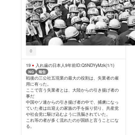
0
19
入れ歯の日本人
9年前
ID:Q5NDYyMzk(1/1)
NG
報告
戦後の三公社五現業の最大の役割は、失業者の雇
用に有った。
ここで言う失業者とは、大陸からの引き揚げ者の
事だ
中国やソ連からの引き揚げ者の中で、捕虜になっ
ていた者は出迎えの家族の手を振り切り、共産党
や社会党に駆け込むように洗脳されていた。
これ等の者が多く流れたのが国鉄と言うことにな
る。