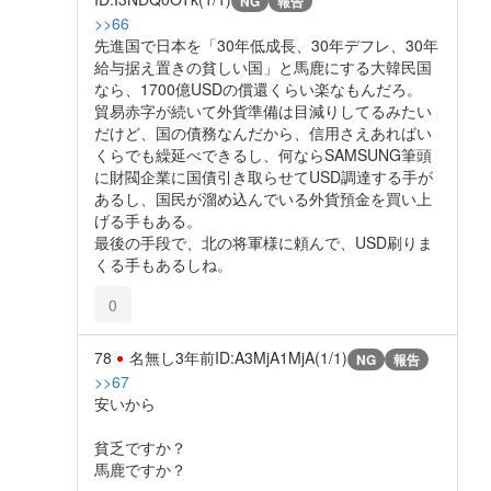
NG
報告
>>66
先進国で日本を「30年低成長、30年デフレ、30年
給与据え置きの貧しい国」と馬鹿にする大韓民国
なら、1700億USDの償還くらい楽なもんだろ。
貿易赤字が続いて外貨準備は目減りしてるみたい
だけど、国の債務なんだから、信用さえあればい
くらでも繰延べできるし、何ならSAMSUNG筆頭
に財閥企業に国債引き取らせてUSD調達する手が
あるし、国民が溜め込んでいる外貨預金を買い上
げる手もある。
最後の手段で、北の将軍様に頼んで、USD刷りま
くる手もあるしね。
0
78
名無し
3年前
ID:A3MjA1MjA(1/1)
NG
報告
>>67
安いから
貧乏ですか？
馬鹿ですか？