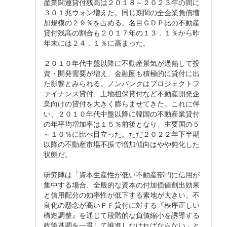
産業関連貸付残高は２０１８～２０２３年の間に
３０１兆ウォン増えた。同じ期間の全企業負債増
加規模の２９％を占める。名目ＧＤＰ比の不動産
貸付残高の割合も２０１７年の１３．１％から昨
年末には２４．１％に高まった。
２０１０年代中盤以降に不動産景気が過熱して投
資・開発需要が増え、金融圏も積極的に貸付に出
た影響とみられる。ノンバンクはプロジェクトフ
ァイナンス貸付、土地担保貸付など不動産開発企
業向けの貸付を大きく膨らませてきた。これに伴
い、２０１０年代中盤以降に韓国の不動産業貸付
の年平均増加率は１５％前後となり、主要国の５
～１０％に比べ目立った。ただ２０２２年下半期
以降の不動産市場不振で増加傾向はやや鈍化した
状態だ。
研究陣は「資本生産性が低い不動産部門に信用が
集中する場合、全般的な資本の付加価値創出効果
と信用配分の効率性が低下する素地が大きい。不
良化の懸念が高いＰＦ貸付に対する『秩序正しい
構造調整』を通じて段階的な負債縮小を誘導する
政策基調を一貫して推進しなければならない」と