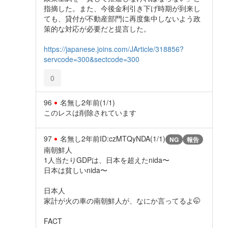
指摘した。また、今後金利引き下げ時期が到来し
ても、貸付が不動産部門に再度集中しないよう政
策的な対応が必要だと提言した。
https://japanese.joins.com/JArticle/318856?
servcode=300&sectcode=300
0
96
名無し
2年前
(1/1)
このレスは削除されています
97
名無し
2年前
ID:czMTQyNDA(1/1)
NG
報告
南朝鮮人
1人当たりGDPは、日本を超えたnida〜
日本は貧しいnida〜
日本人
家計が火の車の南朝鮮人が、なにか言ってるよ🤭
FACT