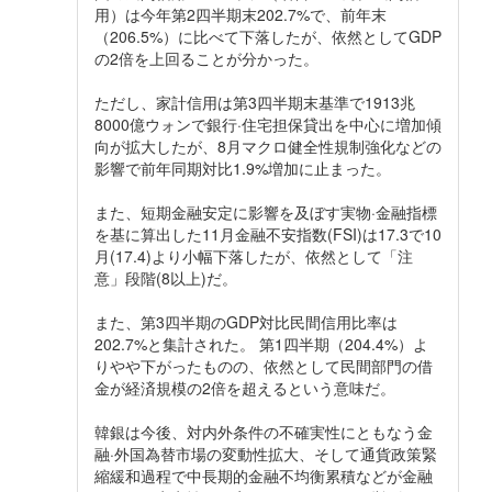
用）は今年第2四半期末202.7%で、前年末
（206.5%）に比べて下落したが、依然としてGDP
の2倍を上回ることが分かった。
ただし、家計信用は第3四半期末基準で1913兆
8000億ウォンで銀行·住宅担保貸出を中心に増加傾
向が拡大したが、8月マクロ健全性規制強化などの
影響で前年同期対比1.9%増加に止まった。
また、短期金融安定に影響を及ぼす実物·金融指標
を基に算出した11月金融不安指数(FSI)は17.3で10
月(17.4)より小幅下落したが、依然として「注
意」段階(8以上)だ。
また、第3四半期のGDP対比民間信用比率は
202.7%と集計された。 第1四半期（204.4%）よ
りやや下がったものの、依然として民間部門の借
金が経済規模の2倍を超えるという意味だ。
韓銀は今後、対内外条件の不確実性にともなう金
融·外国為替市場の変動性拡大、そして通貨政策緊
縮緩和過程で中長期的金融不均衡累積などが金融