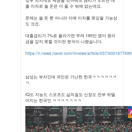
출 이자로 쓸 돈은 더 줄 수 밖에 없는데요.
문제는 쓸 돈 뿐 아니라 아예 이자를 못갚을 가능성
도 크죠.
대출금리가 7%로 올라가면 무려 190만 명이 원리
금을 갚지 못할 것이란 분석이 나왔습니다.
https://n.news.naver.com/mnews/article/057/0001677695
삼성는 부자인데 국민은 가난한 한국ㅋㅋㅋㅋㅋㅋ
ㅋ.
IQ도 지능도 스포츠도 삶의질도 신장도 전부 뒤떨
어지는 한국인 ㅋㅋㅋㅋㅋㅋㅋ