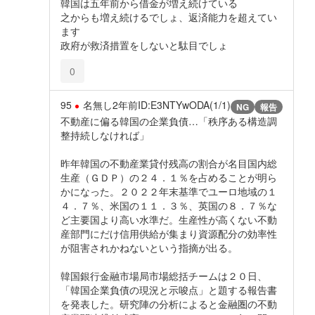
韓国は五年前から借金が増え続けている
之からも増え続けるでしょ、返済能力を超えてい
ます
政府が救済措置をしないと駄目でしょ
0
95
名無し
2年前
ID:E3NTYwODA(1/1)
NG
報告
不動産に偏る韓国の企業負債…「秩序ある構造調
整持続しなければ」
昨年韓国の不動産業貸付残高の割合が名目国内総
生産（ＧＤＰ）の２４．１％を占めることが明ら
かになった。２０２２年末基準でユーロ地域の１
４．７％、米国の１１．３％、英国の８．７％な
ど主要国より高い水準だ。生産性が高くない不動
産部門にだけ信用供給が集まり資源配分の効率性
が阻害されかねないという指摘が出る。
韓国銀行金融市場局市場総括チームは２０日、
「韓国企業負債の現況と示唆点」と題する報告書
を発表した。研究陣の分析によると金融圏の不動