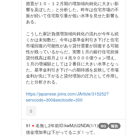
措置が１０－１２月期の増加傾向鈍化に大きい影
響を及ぼした」と分析した。昨年は住宅市場の不
振が続いて住宅取引量が低い水準を見せた影響も
ある。
こうした家計負債増加傾向鈍化の流れが今年も続
くかは未知数だ。今年は基準金利引き下げと住宅
市場回復の可能性があり貸付需要が回復する可能
性が残っているからだ。実際１月の銀行住宅担保
貸付残高は前月より４兆９０００億ウォン増え、
１月の増減額としては２番目に大きい水準となっ
た。基準金利引き下げへの期待感を反映して市場
金利が先に下がると貸付増加の圧力として作用し
たと分析される。
https://japanese.joins.com/JArticle/315252?
servcode=300&sectcode=300
0
91
名無し
2年前
ID:kwMzU2NDA(1/1)
NG
報告
借金増加率は下がってるニダ！って。