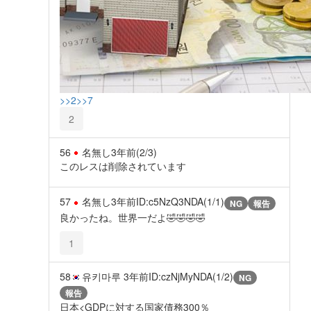
>>2
>>7
2
56
名無し
3年前
(2/3)
このレスは削除されています
57
名無し
3年前
ID:c5NzQ3NDA(1/1)
NG
報告
良かったね。世界一だよ🤣🤣🤣🤣
1
58
유키마루
3年前
ID:czNjMyNDA(1/2)
NG
報告
日本<GDPに対する国家債務300％