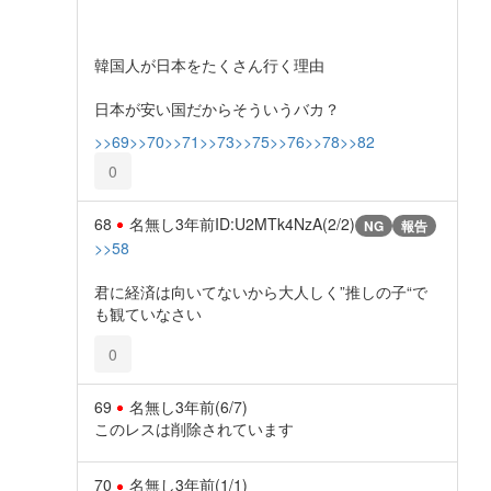
韓国人が日本をたくさん行く理由
日本が安い国だからそういうバカ？
>>69
>>70
>>71
>>73
>>75
>>76
>>78
>>82
0
68
名無し
3年前
ID:U2MTk4NzA(2/2)
NG
報告
>>58
君に経済は向いてないから大人しく”推しの子“で
も観ていなさい
0
69
名無し
3年前
(6/7)
このレスは削除されています
70
名無し
3年前
(1/1)