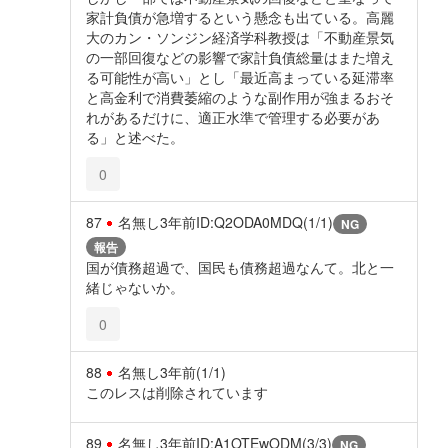
家計負債が急増するという懸念も出ている。高麗
大のカン・ソンジン経済学科教授は「不動産景気
の一部回復などの影響で家計負債総量はまた増え
る可能性が高い」とし「最近高まっている延滞率
と高金利で消費萎縮のような副作用が強まるおそ
れがあるだけに、適正水準で管理する必要があ
る」と述べた。
0
87
名無し
3年前
ID:Q2ODA0MDQ(1/1)
NG
報告
国が債務超過で、国民も債務超過なんて。北と一
緒じゃないか。
0
88
名無し
3年前
(1/1)
このレスは削除されています
89
名無し
3年前
ID:A1OTEwODM(3/3)
NG