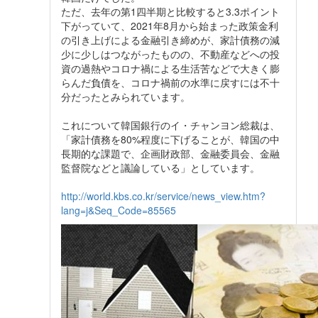
ただ、去年の第1四半期と比較すると3.3ポイント
下がっていて、2021年8月から始まった政策金利
の引き上げによる金融引き締めが、家計債務の減
少に少しはつながったものの、不動産などへの投
資の過熱やコロナ禍による生活苦などで大きく膨
らんだ負債を、コロナ禍前の水準に戻すには不十
分だったとみられています。
これについて韓国銀行のイ・チャンヨン総裁は、
「家計債務を80%程度に下げることが、韓国の中
長期的な課題で、企画財政部、金融委員会、金融
監督院などと議論している」としています。
http://world.kbs.co.kr/service/news_view.htm?
lang=j&Seq_Code=85565