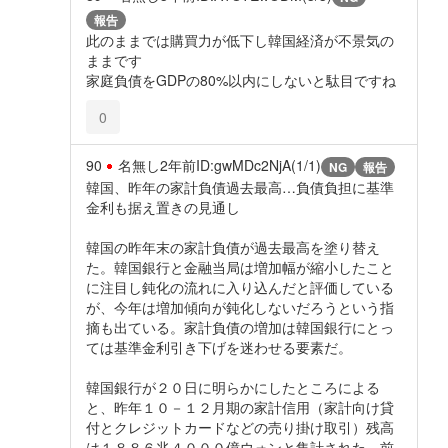
報告
此のままでは購買力が低下し韓国経済が不景気の
ままです
家庭負債をGDPの80%以内にしないと駄目ですね
0
90
名無し
2年前
ID:gwMDc2NjA(1/1)
NG
報告
韓国、昨年の家計負債過去最高…負債負担に基準
金利も据え置きの見通し
韓国の昨年末の家計負債が過去最高を塗り替え
た。韓国銀行と金融当局は増加幅が縮小したこと
に注目し鈍化の流れに入り込んだと評価している
が、今年は増加傾向が鈍化しないだろうという指
摘も出ている。家計負債の増加は韓国銀行にとっ
ては基準金利引き下げを迷わせる要素だ。
韓国銀行が２０日に明らかにしたところによる
と、昨年１０－１２月期の家計信用（家計向け貸
付とクレジットカードなどの売り掛け取引）残高
は１８８６兆４０００億ウォンと集計された。前