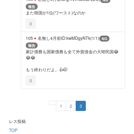
報告
また韓国が1位(ワースト)なのか
0
105
名無し
4月前
ID:kwMDgyNTk(1/1)
NG
報告
家計債務も国家債務も全て外貨借金の大韓民国😂
😂😂
もう終わりだよ。👍🤭
0
1
2
3
レス投稿
TOP