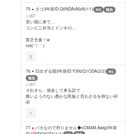
75
タコ
3年前
ID:Q0NDAxMzA(1/1)
NG
報告
>>67
安い国に来て…
コンビニ弁当とドンキの…
貧乏乞食！w
m9(´▽｀)
2
76
日出ずる国
3年前
ID:Y3NzQ1ODA(2/2)
NG
報告
>>67
それすら、借金して来る訳で
救いようのない愚かな民族と言わざるを得ない🤣
🤣
1
77
バカなので判りません◆xCM4M.Awig
3年前
ID:I3NDQ0OTk(1/1)