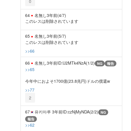
0
64
名無し
3年前
(4/7)
このレスは削除されています
65
名無し
3年前
(5/7)
このレスは削除されています
>>66
66
名無し
3年前
ID:U2MTk4NzA(1/2)
NG
報告
>>65
今年中におよそ1700億(23.8兆円)ドルの償還w
>>77
2
67
유키마루
3年前
ID:czNjMyNDA(2/2)
NG
報告
>>62