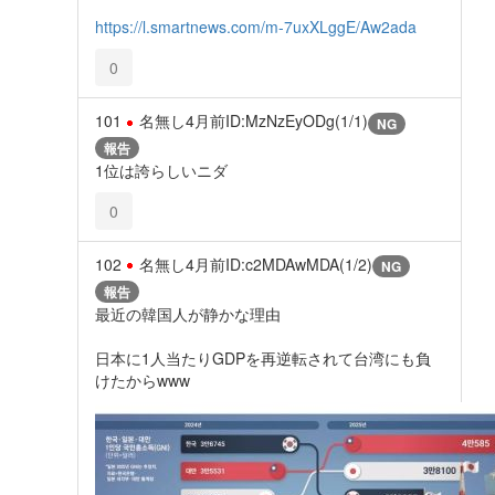
https://l.smartnews.com/m-7uxXLggE/Aw2ada
0
101
名無し
4月前
ID:MzNzEyODg(1/1)
NG
報告
1位は誇らしいニダ
0
102
名無し
4月前
ID:c2MDAwMDA(1/2)
NG
報告
最近の韓国人が静かな理由
日本に1人当たりGDPを再逆転されて台湾にも負
けたからwww