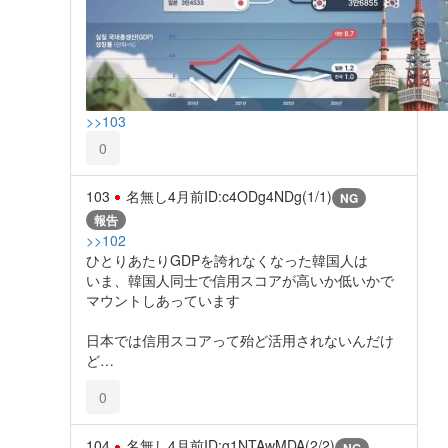
>>103
0
103
名無し
4月前
ID:c4ODg4NDg(1/1)
NG
報告
>>102
ひとりあたりGDPを誇れなくなった韓国人は
いま、韓国人同士で信用スコアが高いか低いかで
マウントしあっています
日本では信用スコアって殆ど活用されないんだけ
ど…
0
104
名無し
4月前
ID:g1NTAwMDA(2/2)
NG