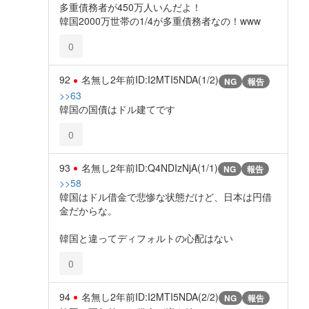
多重債務者が450万人いんだよ！
韓国2000万世帯の1/4が多重債務者なの！www
0
92
名無し
2年前
ID:I2MTI5NDA(1/2)
NG
報告
>>63
韓国の国債はドル建てです
0
93
名無し
2年前
ID:Q4NDIzNjA(1/1)
NG
報告
>>58
韓国はドル借金で悲惨な状態だけど、日本は円借
金だからな。
韓国と違ってディフォルトの心配はない
0
94
名無し
2年前
ID:I2MTI5NDA(2/2)
NG
報告