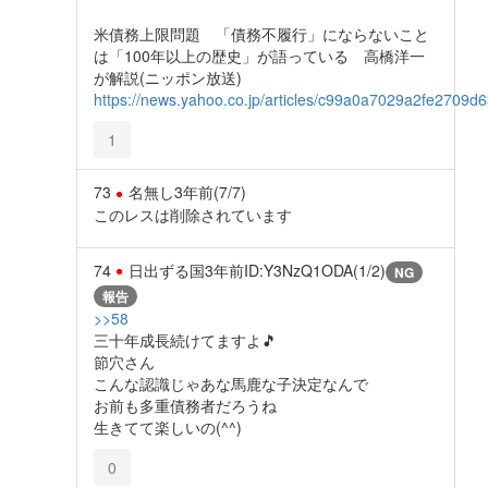
米債務上限問題 「債務不履行」にならないこと
は「100年以上の歴史」が語っている 高橋洋一
が解説(ニッポン放送)
https://news.yahoo.co.jp/articles/c99a0a7029a2fe2709
1
73
名無し
3年前
(7/7)
このレスは削除されています
74
日出ずる国
3年前
ID:Y3NzQ1ODA(1/2)
NG
報告
>>58
三十年成長続けてますよ🎵
節穴さん
こんな認識じゃあな馬鹿な子決定なんで
お前も多重債務者だろうね
生きてて楽しいの(^^)
0