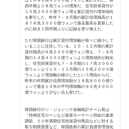
四半期より８兆ウォンの増加だ。住宅担保貸付が
１５兆２０００億ウォン増え家計貸付の増加傾向
を牽引した。昨年７－９月期の家計信用残高が１
８７８兆３０００億ウォンで過去最高を更新した
のに続き１四半期ぶりに記録を塗り換えた。
ただ韓国銀行は家計貸付増加幅が徐々に縮小して
いることに注目している。１０－１２月期の家計
貸付残高が６兆５０００億ウォン増え、７－９月
期の１４兆４０００億ウォンより増加傾向が鈍化
し、住宅担保貸付も７－９月期の１７兆３０００
億ウォンより１０－１２月期の１５兆２０００億
ウォンより増加幅が縮小したという理由からだ。
昨年の年間家計信用増加額が１８兆８０００億ウ
ォンで過去１０年の平均増加幅の９０兆４０００
億ウォンより少ない点も挙げた。
韓国銀行のソ・ジョンソク金融統計チーム長は
「特例住宅ローンなど政策モーゲージ供給の速度
調節、５０年満期住宅担保貸付商品などに対する
取引制限措置など、韓国政府の家計負債管理強化