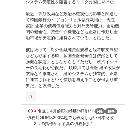
システム安定性を阻害するリスク要因に挙げた。
最近、弾劾政局など政治不確実性の影響と関連し
て韓国銀行のイ·ジョンリョル副総裁補は「現在、
家計·企業の債務償還能力と対外支給能力、金融機
関の健全性、資金仲介機能なども正常に作動し金
融市場が安定的に維持されている」と話した。
彼は続けて「対外金融純資産規模と経常収支展望
なども勘案する時、韓国金融健全性は依然として
強健な状態」としながらも「ただし、政治イシュ
ーの長期化が心配だ。 現時点では金融·経済政策が
支障なく推進され、経済システムが独立的、正常
に運営されるという信頼を与えることが何より重
要だ」と強調した。
0
100
名無し
4月前
ID:gxNjI3MTI(1/1)
NG
報告
"債務対GDP比200%超でも破綻しない日本財政
——3つの指標が示す真の債務負担"