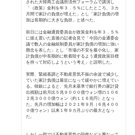
された大韓商工会議所済州フォーラムで講演し
「（政策）金利を年３．５％にしたところ、３カ
月間で家計の負債が増えた」とし「家計負債の増
加は長期的に大きな負担」と述べた。
前日には金融通貨委員会が政策金利を年３．５％
に据え置いた直後の記者会見で「今回の金通委会
議で数人の金融統制委員が家計負債の増加に強い
懸念を表した」とし「市場の不安を最小化し、家
計負債が中長期的に軟着陸するよう通貨政策目標
を持って対応しようという考え」と説明した。
実際、緊縮基調と不動産景気不振の余波で減少し
ていた家計負債は最近になって緩やかに増えてい
る。韓銀によると、先月末基準で銀行界の家計貸
出残額は前月比５兆９０００億ウォン増の１０６
２兆３０００億ウォン（約１１６兆円）となっ
た。先月の増加幅は２０２１年９月（６兆４００
０億ウォン）以来１年９カ月ぶりの最大となっ
た。
しかし一部では不動産景気の回復などと重なって