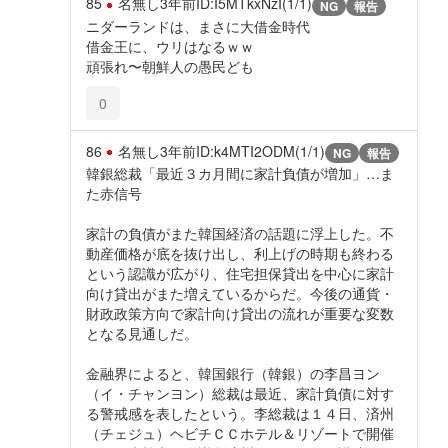
85
名無し
3年前
ID:I5MTkxNzI(1/1)
NG
報告
ニダーランドは、まさに大借金時代
借金王に、ウリはなるｗｗ
頑張れ〜朝鮮人の愚民ども
0
86
名無し
3年前
ID:k4MTI2ODM(1/1)
NG
報告
韓銀総裁「最近３カ月間に家計負債が増加」…ま
た赤信号
家計の負債がまた韓国経済の話題に浮上した。不
動産価格が底を抜け出し、利上げの時期も終わる
という認識が広がり、住宅担保貸出を中心に家計
向け貸出がまた増えているからだ。今後の通貨・
財政政策方向で家計向け貸出の流れが重要な変数
となる見通しだ。
金融界によると、韓国銀行（韓銀）の李昌ヨン
（イ・チャンヨン）総裁は最近、家計負債に対す
る警戒感を表したという。李総裁は１４日、済州
（チェジュ）ヘビチＣＣホテル＆リゾートで開催