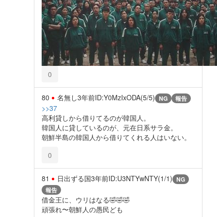
0
80
名無し
3年前
ID:Y0MzIxODA(5/5)
NG
報告
>>37
高利貸しから借りてるのが韓国人。
韓国人に貸しているのが、元在日系サラ金。
朝鮮半島の韓国人から借りてくれる人はいない。
0
81
日出ずる国
3年前
ID:U3NTYwNTY(1/1)
NG
報告
借金王に、ウリはなる🤣🤣🤣
頑張れ〜朝鮮人の愚民ども