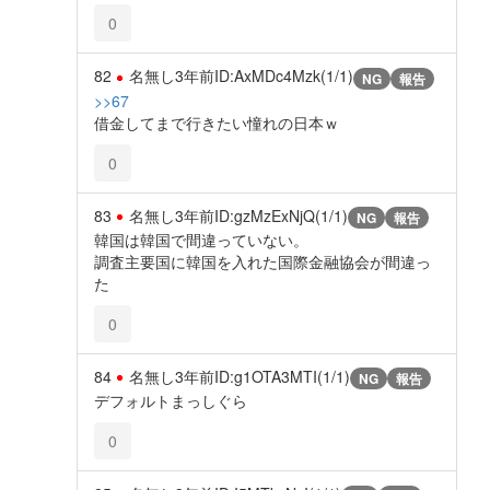
0
82
名無し
3年前
ID:AxMDc4Mzk(1/1)
NG
報告
>>67
借金してまで行きたい憧れの日本ｗ
0
83
名無し
3年前
ID:gzMzExNjQ(1/1)
NG
報告
韓国は韓国で間違っていない。
調査主要国に韓国を入れた国際金融協会が間違っ
た
0
84
名無し
3年前
ID:g1OTA3MTI(1/1)
NG
報告
デフォルトまっしぐら
0