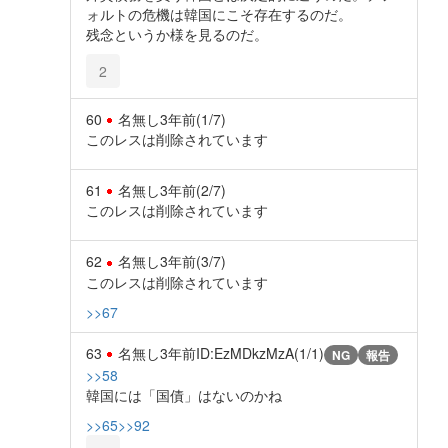
ォルトの危機は韓国にこそ存在するのだ。
残念というか様を見るのだ。
2
60
名無し
3年前
(1/7)
このレスは削除されています
61
名無し
3年前
(2/7)
このレスは削除されています
62
名無し
3年前
(3/7)
このレスは削除されています
>>67
63
名無し
3年前
ID:EzMDkzMzA(1/1)
NG
報告
>>58
韓国には「国債」はないのかね
>>65
>>92