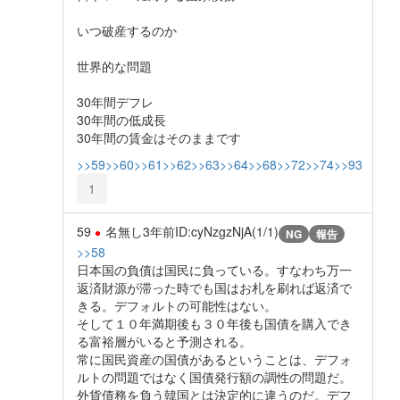
いつ破産するのか
世界的な問題
30年間デフレ
30年間の低成長
30年間の賃金はそのままです
>>59
>>60
>>61
>>62
>>63
>>64
>>68
>>72
>>74
>>93
1
59
名無し
3年前
ID:cyNzgzNjA(1/1)
NG
報告
>>58
日本国の負債は国民に負っている。すなわち万一
返済財源が滞った時でも国はお札を刷れば返済で
きる。デフォルトの可能性はない。
そして１０年満期後も３０年後も国債を購入でき
る富裕層がいると予測される。
常に国民資産の国債があるということは、デフォ
ルトの問題ではなく国債発行額の調性の問題だ。
外貨債務を負う韓国とは決定的に違うのだ。デフ