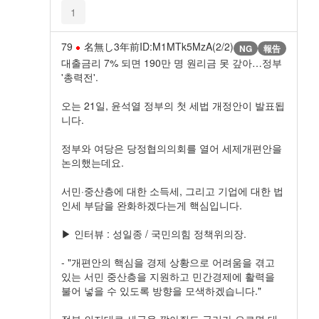
1
79
名無し
3年前
ID:M1MTk5MzA(2/2)
NG
報告
대출금리 7% 되면 190만 명 원리금 못 갚아…정부
'총력전'.
오는 21일, 윤석열 정부의 첫 세법 개정안이 발표됩
니다.
정부와 여당은 당정협의의회를 열어 세제개편안을
논의했는데요.
서민·중산층에 대한 소득세, 그리고 기업에 대한 법
인세 부담을 완화하겠다는게 핵심입니다.
▶ 인터뷰 : 성일종 / 국민의힘 정책위의장.
- "개편안의 핵심을 경제 상황으로 어려움을 겪고
있는 서민 중산층을 지원하고 민간경제에 활력을
불어 넣을 수 있도록 방향을 모색하겠습니다."
정부 의지대로 세금을 깎아줘도 금리가 오르면 대