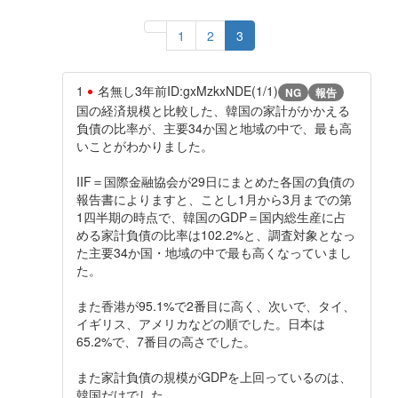
1
2
3
1
名無し
3年前
ID:gxMzkxNDE(1/1)
NG
報告
国の経済規模と比較した、韓国の家計がかかえる
負債の比率が、主要34か国と地域の中で、最も高
いことがわかりました。
IIF＝国際金融協会が29日にまとめた各国の負債の
報告書によりますと、ことし1月から3月までの第
1四半期の時点で、韓国のGDP＝国内総生産に占
める家計負債の比率は102.2%と、調査対象となっ
た主要34か国・地域の中で最も高くなっていまし
た。
また香港が95.1%で2番目に高く、次いで、タイ、
イギリス、アメリカなどの順でした。日本は
65.2%で、7番目の高さでした。
また家計負債の規模がGDPを上回っているのは、
韓国だけでした。