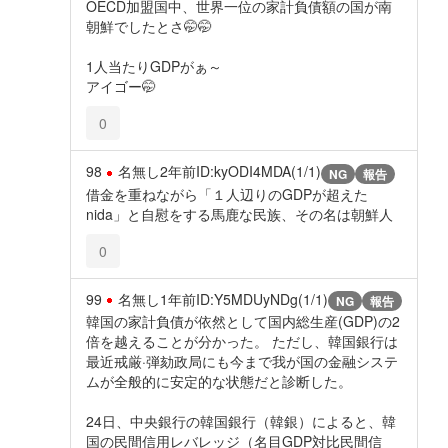
OECD加盟国中、世界一位の家計負債額の国が南
朝鮮でしたとさ🤭🤭
1人当たりGDPがぁ～
アイゴー🤭
0
98
名無し
2年前
ID:kyODI4MDA(1/1)
NG
報告
借金を重ねながら「１人辺りのGDPが超えた
nida」と自慰をする馬鹿な民族、その名は朝鮮人
0
99
名無し
1年前
ID:Y5MDUyNDg(1/1)
NG
報告
韓国の家計負債が依然として国内総生産(GDP)の2
倍を越えることが分かった。 ただし、韓国銀行は
最近戒厳·弾劾政局にも今まで我が国の金融システ
ムが全般的に安定的な状態だと診断した。
24日、中央銀行の韓国銀行（韓銀）によると、韓
国の民間信用レバレッジ（名目GDP対比民間信