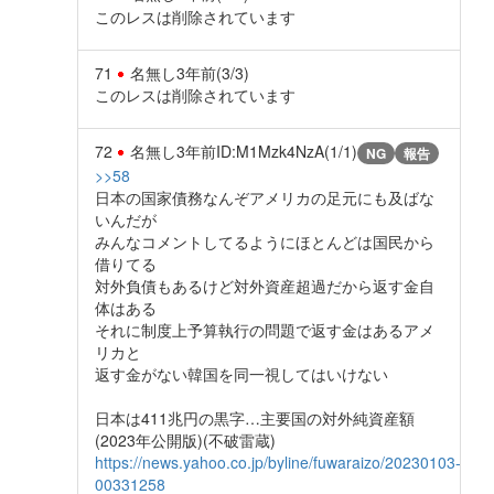
このレスは削除されています
71
名無し
3年前
(3/3)
このレスは削除されています
72
名無し
3年前
ID:M1Mzk4NzA(1/1)
NG
報告
>>58
日本の国家債務なんぞアメリカの足元にも及ばな
いんだが
みんなコメントしてるようにほとんどは国民から
借りてる
対外負債もあるけど対外資産超過だから返す金自
体はある
それに制度上予算執行の問題で返す金はあるアメ
リカと
返す金がない韓国を同一視してはいけない
日本は411兆円の黒字…主要国の対外純資産額
(2023年公開版)(不破雷蔵)
https://news.yahoo.co.jp/byline/fuwaraizo/20230103-
00331258