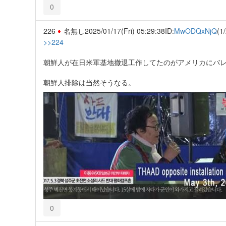
0
226
名無し
2025/01/17(Fri) 05:29:38
ID:
MwODQxNjQ
(1/
>>224
朝鮮人が在日米軍基地撤退工作してたのがアメリカにバ
朝鮮人排除は当然そうなる。
0