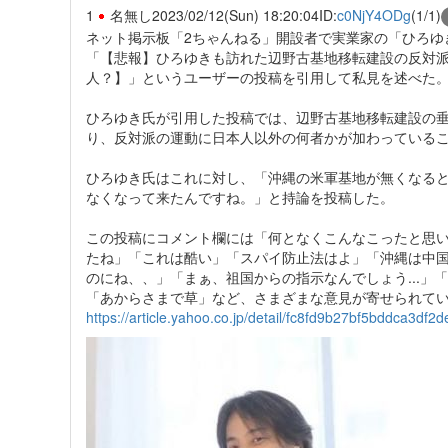
1
名無し
2023/02/12(Sun) 18:20:04
ID:
c0NjY4ODg
(1/1)
ネット掲示板「2ちゃんねる」開設者で実業家の「ひろゆ
「【悲報】ひろゆきも訪れた辺野古基地移転建設の反対
人？】」というユーザーの投稿を引用して私見を述べた
ひろゆき氏が引用した投稿では、辺野古基地移転建設の
り、反対派の運動に日本人以外の何者かが加わっている
ひろゆき氏はこれに対し、「沖縄の米軍基地が無くなる
なくなって来たんですね。」と持論を投稿した。
この投稿にコメント欄には「何となくこんなこったと思
たね」「これは酷い」「スパイ防止法はよ」「沖縄は中
のにね、、」「まぁ、祖国からの指示なんでしょう...
「あからさまで草」など、さまざまな意見が寄せられて
https://article.yahoo.co.jp/detail/fc8fd9b27bf5bddca3df