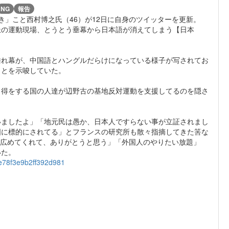
NG
報告
き」こと西村博之氏（46）が12日に自身のツイッターを更新。
派の運動現場、とうとう垂幕から日本語が消えてしまう【日本
。
垂れ幕が、中国語とハングルだらけになっている様子が写されてお
ことを示唆していた。
と得をする国の人達が辺野古の基地反対運動を支援してるのを隠さ
いましたよ」「地元民は愚か、日本人ですらない事が立証されまし
国に標的にされてる」とフランスの研究所も散々指摘してきた筈な
」「広めてくれて、ありがとうと思う」「外国人のやりたい放題」
いた。
2de78f3e9b2ff392d981