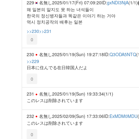
229
名無し
2025/01/17(Fri) 07:09:20
ID:
gxNDI3NjA
(1/1)
왜 일본의 알지도 못 하는 녀석들이
한국의 정신병자들과 똑같은 이야기 하는 거야
역시 정치공작의 배후는 일본
>>230
>>231
0
230
名無し
2025/01/19(Sun) 19:27:18
ID:
Q3ODA5NTQ
(
>>229
日本に住んでる在日韓国人だよ
0
231
名無し
2025/01/19(Sun) 19:33:34
(1/1)
このレスは削除されています
232
名無し
2025/02/09(Sun) 17:33:06
ID:
ExMDM0MDU
このレスは削除されています
0