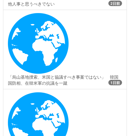
他人事と思うべきでない
2日前
「烏山基地捜索、米国と協議すべき事案ではない」 韓国
国防相、在韓米軍の抗議を一蹴
1日前