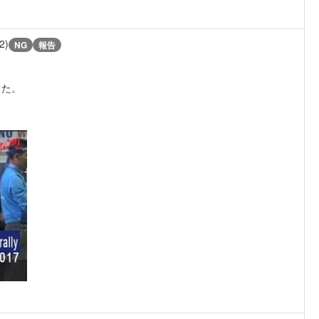
2)
NG
報告
レた。