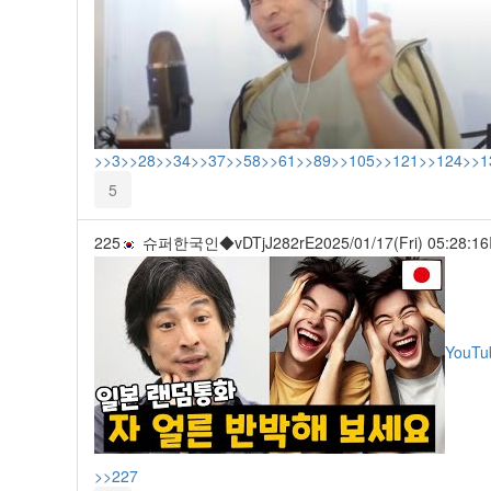
>>3
>>28
>>34
>>37
>>58
>>61
>>89
>>105
>>121
>>124
>>1
5
225
슈퍼한국인◆vDTjJ282rE
2025/01/17(Fri) 05:28:16
YouTu
>>227