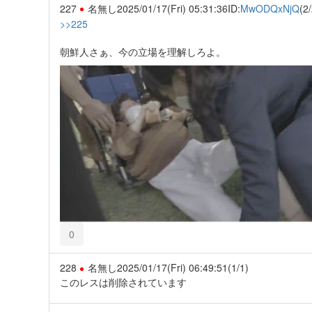
227
名無し
2025/01/17(Fri) 05:31:36
ID:
MwODQxNjQ
(2/
>>225
朝鮮人さぁ、今の立場を理解しろよ。
0
228
名無し
2025/01/17(Fri) 06:49:51
(1/1)
このレスは削除されています