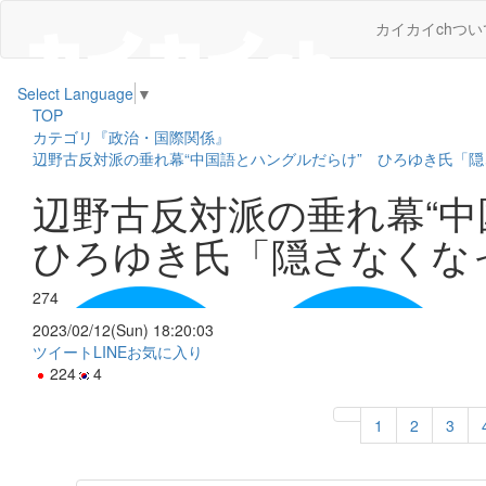
カイカイchつい
Select Language
▼
TOP
カテゴリ『政治・国際関係』
辺野古反対派の垂れ幕“中国語とハングルだらけ” ひろゆき氏「
辺野古反対派の垂れ幕“
ひろゆき氏「隠さなくな
274
2023/02/12(Sun) 18:20:03
ツイート
LINE
お気に入り
224
4
1
2
3