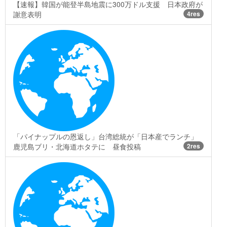
【速報】韓国が能登半島地震に300万ドル支援 日本政府が
謝意表明
4res
「パイナップルの恩返し」台湾総統が「日本産でランチ」
鹿児島ブリ・北海道ホタテに 昼食投稿
2res