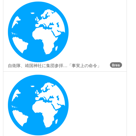
自衛隊、靖国神社に集団参拝…「事実上の命令」
8res