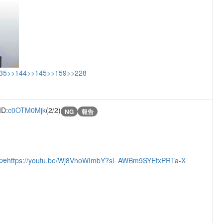
35
>>144
>>145
>>159
>>228
ID:
c0OTM0Mjk
(2/2)
NG
報告
be
https://youtu.be/Wj8VhoWImbY?si=AWBm9SYEtxPRTa-X