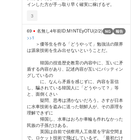
インした方が手っ取り早く確実に稼げるぞ。
3
69
名無し
4年前
ID:M1NTEyOTU(2/2)
NG
報告
>>1
＞優等生を作る「どうやって」勉強法の限界
は源泉技術を生み出せないということだ。
韓国の捏造歴史教育の内容中に、互いに矛
盾する内容があり、記述内容が互いにバッティン
グしているの
に、なんら矛盾を感じずに、内容を盲信
し、騙されている韓国人に「どうやって？」等
と、面倒くさい
疑問、思考は湧かないだろう。さすが日本
に水車技術を盗みに送った朝鮮人が、その原理を
理解できずに
帰国し、水車はおろか車輪も作れなかった
民族の子孫だけある。
英国は自前で偵察用人工衛星を宇宙空間ま
で、ロケット技術で飛ばしているぞ。「最初だけ