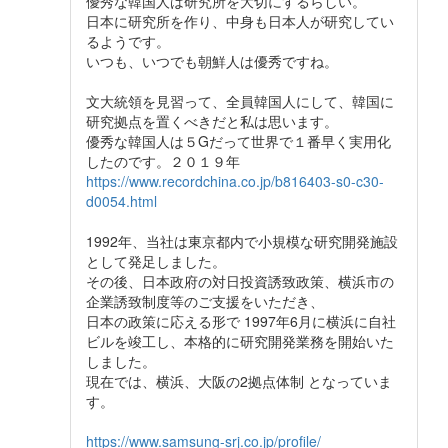
優秀な韓国人は研究所を大切にするらしい。
日本に研究所を作り、中身も日本人が研究してい
るようです。
いつも、いつでも朝鮮人は優秀ですね。
文大統領を見習って、全員韓国人にして、韓国に
研究拠点を置くべきだと私は思います。
優秀な韓国人は５Gだって世界で１番早く実用化
したのです。２０１９年
https://www.recordchina.co.jp/b816403-s0-c30-
d0054.html
1992年、当社は東京都内で小規模な研究開発施設
として発足しました。
その後、日本政府の対日投資誘致政策、横浜市の
企業誘致制度等のご支援をいただき、
日本の政策に応える形で 1997年6月に横浜に自社
ビルを竣工し、本格的に研究開発業務を開始いた
しました。
現在では、横浜、大阪の2拠点体制 となっていま
す。
https://www.samsung-srj.co.jp/profile/