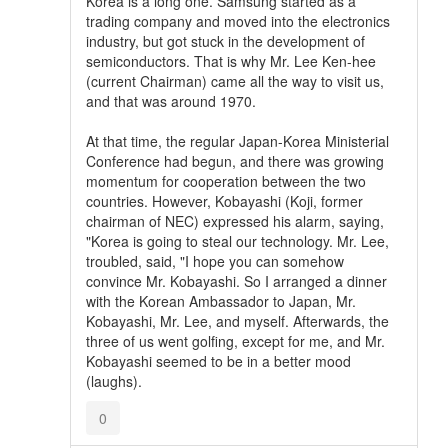
Korea is a long one. Samsung started as a
trading company and moved into the electronics
industry, but got stuck in the development of
semiconductors. That is why Mr. Lee Ken-hee
(current Chairman) came all the way to visit us,
and that was around 1970.
At that time, the regular Japan-Korea Ministerial
Conference had begun, and there was growing
momentum for cooperation between the two
countries. However, Kobayashi (Koji, former
chairman of NEC) expressed his alarm, saying,
"Korea is going to steal our technology. Mr. Lee,
troubled, said, "I hope you can somehow
convince Mr. Kobayashi. So I arranged a dinner
with the Korean Ambassador to Japan, Mr.
Kobayashi, Mr. Lee, and myself. Afterwards, the
three of us went golfing, except for me, and Mr.
Kobayashi seemed to be in a better mood
(laughs).
0