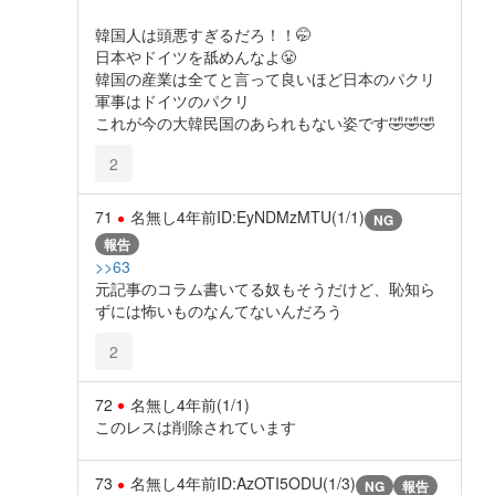
韓国人は頭悪すぎるだろ！！🤭
日本やドイツを舐めんなよ😤
韓国の産業は全てと言って良いほど日本のパクリ
軍事はドイツのパクリ
これが今の大韓民国のあられもない姿です🤣🤣🤣
2
71
名無し
4年前
ID:EyNDMzMTU(1/1)
NG
報告
>>63
元記事のコラム書いてる奴もそうだけど、恥知ら
ずには怖いものなんてないんだろう
2
72
名無し
4年前
(1/1)
このレスは削除されています
73
名無し
4年前
ID:AzOTI5ODU(1/3)
NG
報告