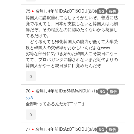
75
名無し
4年前
ID:AzOTI5ODU(2/3)
NG
報告
韓国人に講釈垂れてもしょうがないぞ。普通に感
覚で考えても、日本が支援しないと韓国人は北朝
鮮だぞ。その程度なのに認めたくないから葛藤し
てるだけで。
どう考えても帰化韓国人の能力が低くて大学受
験と韓国人の突破率がおかしいんだよなwww
劣等な部分に気づき始めた韓国人こそ親日になっ
てて、プロパガンダに騙されないまだ近代よりの
韓国人がやっと親日派に目覚めたんだぞ
0
76
名無し
4年前
ID:g5NjMwNDU(1/1)
NG
報告
>>3
全部叶ってあるんだが(￣▽￣;)
0
77
名無し
4年前
ID:AzOTI5ODU(3/3)
NG
報告