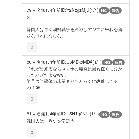
79
名無し
4年前
ID:Y2NzgzMjU(1/1)
NG
報告
>>1
韓国人は早く朝鮮戦争を終戦しアジアに平和を齎
さなければならない
0
80
名無し
4年前
ID:U3MDkxMDA(1/1)
NG
報告
それが出来るならスマホの爆発原因も直ぐに分か
ったハズだよなww 。
尚且つ半導体の歩留まりもとっくに改善してる
わ！😂
0
81
名無し
4年前
ID:U5NTg2NjU(1/1)
NG
報告
韓国人は世界史を学ぼう
0