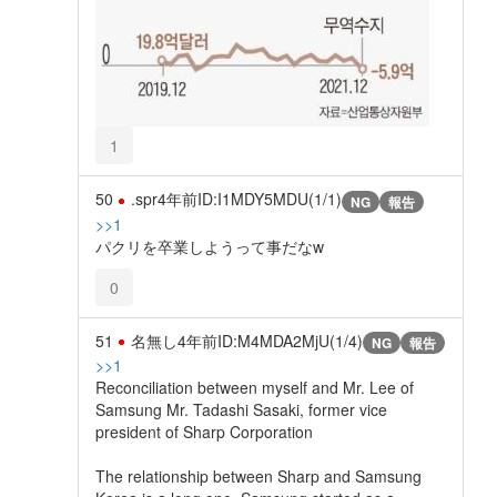
1
50
.spr
4年前
ID:I1MDY5MDU(1/1)
NG
報告
>>1
パクリを卒業しようって事だなw
0
51
名無し
4年前
ID:M4MDA2MjU(1/4)
NG
報告
>>1
Reconciliation between myself and Mr. Lee of
Samsung Mr. Tadashi Sasaki, former vice
president of Sharp Corporation
The relationship between Sharp and Samsung