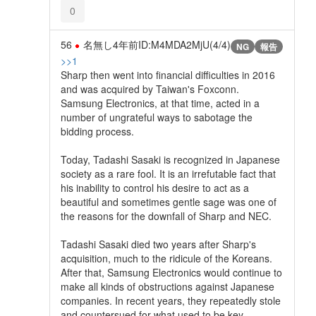
0
56
名無し
4年前
ID:M4MDA2MjU(4/4)
NG
報告
>>1
Sharp then went into financial difficulties in 2016
and was acquired by Taiwan's Foxconn.
Samsung Electronics, at that time, acted in a
number of ungrateful ways to sabotage the
bidding process.
Today, Tadashi Sasaki is recognized in Japanese
society as a rare fool. It is an irrefutable fact that
his inability to control his desire to act as a
beautiful and sometimes gentle sage was one of
the reasons for the downfall of Sharp and NEC.
Tadashi Sasaki died two years after Sharp's
acquisition, much to the ridicule of the Koreans.
After that, Samsung Electronics would continue to
make all kinds of obstructions against Japanese
companies. In recent years, they repeatedly stole
and countersued for what used to be key