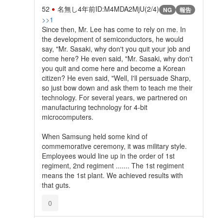
52
名無し
4年前
ID:M4MDA2MjU(2/4)
NG
報告
>>1
Since then, Mr. Lee has come to rely on me. In
the development of semiconductors, he would
say, "Mr. Sasaki, why don't you quit your job and
come here? He even said, "Mr. Sasaki, why don't
you quit and come here and become a Korean
citizen? He even said, "Well, I'll persuade Sharp,
so just bow down and ask them to teach me their
technology. For several years, we partnered on
manufacturing technology for 4-bit
microcomputers.
When Samsung held some kind of
commemorative ceremony, it was military style.
Employees would line up in the order of 1st
regiment, 2nd regiment ....... The 1st regiment
means the 1st plant. We achieved results with
that guts.
0