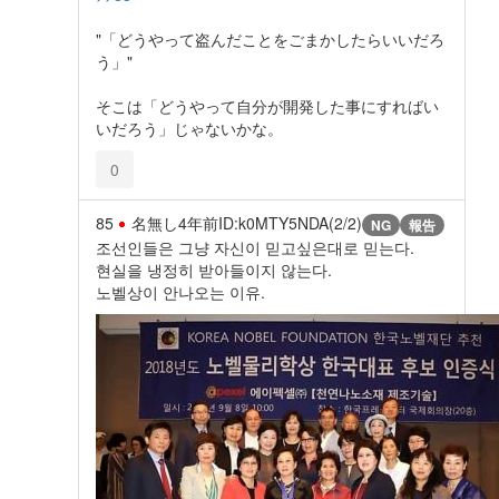
"「どうやって盗んだことをごまかしたらいいだろ
う」"
そこは「どうやって自分が開発した事にすればい
いだろう」じゃないかな。
0
85
名無し
4年前
ID:k0MTY5NDA(2/2)
NG
報告
조선인들은 그냥 자신이 믿고싶은대로 믿는다.
현실을 냉정히 받아들이지 않는다.
노벨상이 안나오는 이유.