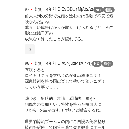
67
名無し
4年前
ID:E3ODU1MjA(2/2)
NG
報告
前人未到の分野で先頭を進むのは孤独で不安で危
険なんだよね。
華々しい成果ばかりが取り上げられるけど、その
影には幾千万の
成果なく終ったことが隠れてる。
0
68
名無し
4年前
ID:A5NjUzMzA(1/1)
NG
報告
直訳すると
ロイヤリティを支払うのが死ぬ程嫌ニダ！
源泉技術を持つ国は楽して稼いで狡いニダ！
っていう事でしょ。
嘘つき、短絡的、怠惰、感情的、飽き性、
想像力の欠如という特性を持った韓国人に
０から1を生み出す力は無いと断言するね。
世界的韓流ブームｗの内にご自慢の美容整形
技術を駆使して国策事業で売春観光にオール