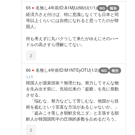
65
名無し
4年前
ID:A1MjUzMzU(1/1)
NG
報告
経済力さえ付けば、特に意識しなくても日本と同
等以上くらいには自然になれると思ってたのが韓
国人。
何も考えずに丸パクリして来たがゆえにそのハー
ドルの高さすら理解してない。
2
66
名無し
4年前
ID:M1NTEyOTU(1/2)
NG
報告
>>1
韓国人が源泉技術？無理だね。努力してそんな物
を生み出す前に、先祖伝来の「盗癖」を先に発動
させる。
「悩むな、努力などして苦しむな。他国から技
術を盗むという安直な方法があるじゃないか。」
「盗みこそ美しき朝鮮文化ニダ」と主張する朝
鮮人が韓国国民中の圧倒的多数を占めるだろう。
2