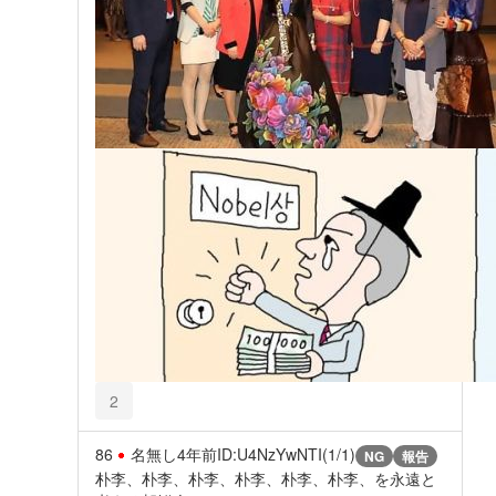
2
86
名無し
4年前
ID:U4NzYwNTI(1/1)
NG
報告
朴李、朴李、朴李、朴李、朴李、朴李、を永遠と