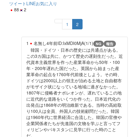
ツイート
LINE
お気に入り
88
2
1
2
1
名無し
4年前
ID:IxMDI0MjA(1/1)
NG
報告
韓国・ドイツ・日本の歴史には共通点がある。
この3カ国は共に、かつて歴史の遅刻生だった。近
代資本主義世界を作った産業革命から50年・100
年・200年遅れた国だった。英国から始まった産
業革命の起点を1760年代前後としよう。その時、
ドイツは2000以上の領主が治める土地と自由都市
がモザイク状になっている地域に過ぎなかった。
1807年に侵略者ナポレオンが、遅れているこの地
に近代的な道路をいくつか作った。日本近代化の
出発点は1868年の明治維新である。当時の高給取
り100人は全員、外国人の技術顧問だった。韓国
は1960年代に世界経済に合流した。韓国の官僚や
企業関係者たちが先進国の文物を学ぶと言ってフ
ィリピンやパキスタンに見学に行った時のこと
だ。