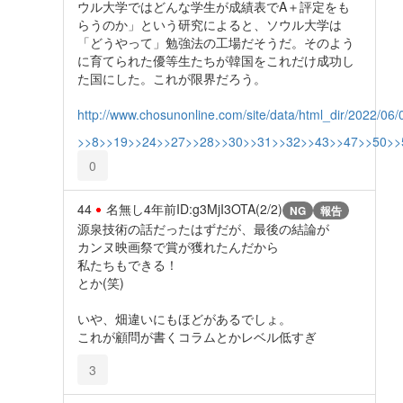
ウル大学ではどんな学生が成績表でA＋評定をも
らうのか」という研究によると、ソウル大学は
「どうやって」勉強法の工場だそうだ。そのよう
に育てられた優等生たちが韓国をこれだけ成功し
た国にした。これが限界だろう。
http://www.chosunonline.com/site/data/html_dir/2022/0
>>8
>>19
>>24
>>27
>>28
>>30
>>31
>>32
>>43
>>47
>>50
>>
0
44
名無し
4年前
ID:g3MjI3OTA(2/2)
NG
報告
源泉技術の話だったはずだが、最後の結論が
カンヌ映画祭で賞が獲れたんだから
私たちもできる！
とか(笑)
いや、畑違いにもほどがあるでしょ。
これが顧問が書くコラムとかレベル低すぎ
3