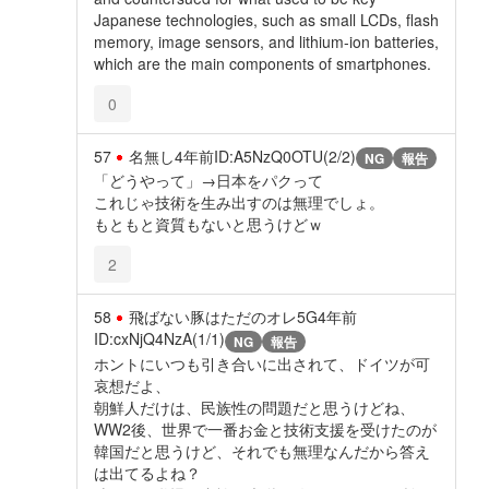
Japanese technologies, such as small LCDs, flash
memory, image sensors, and lithium-ion batteries,
which are the main components of smartphones.
0
57
名無し
4年前
ID:A5NzQ0OTU(2/2)
NG
報告
「どうやって」→日本をパクって
これじゃ技術を生み出すのは無理でしょ。
もともと資質もないと思うけどｗ
2
58
飛ばない豚はただのオレ5G
4年前
ID:cxNjQ4NzA(1/1)
NG
報告
ホントにいつも引き合いに出されて、ドイツが可
哀想だよ、
朝鮮人だけは、民族性の問題だと思うけどね、
WW2後、世界で一番お金と技術支援を受けたのが
韓国だと思うけど、それでも無理なんだから答え
は出てるよね？