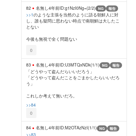
82
名無し
4年前
ID:g1NzI0Ng=(2/2)
NG
報告
>>1
のような主張を当然のように語る朝鮮人に対
し、誰も疑問に思わない時点で南朝鮮は大したこ
とない
今後も無視で全く問題ない
0
83
名無し
4年前
ID:U3MTQxNDk(1/1)
NG
報告
「どうやって盗んだらいいだろう」
「どうやって盗んだことをごまかしたらいいだろ
う」
これしか考えて無いだろ。
>>84
0
84
名無し
4年前
ID:M2OTAzNzI(1/1)
NG
報告
>>83