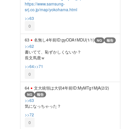
https://www.samsung-
srj.co.jp/map/yokohama.html
>>63
0
63
名無し
4年前
ID:gyODA1MDU(1/1)
NG
報告
>>62
書いてて、恥ずかしくないか？
長文馬鹿ｗ
>>64
>>71
0
64
文大統領は大切
4年前
ID:MyMTg1MjA(2/2)
NG
報告
>>63
気になっちゃった？
>>72
0