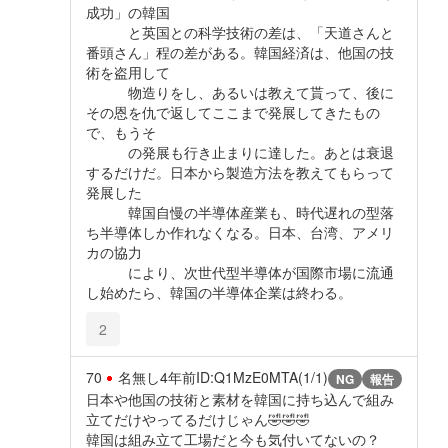
成功」の韓国
と英国との科学技術の差は、「天道さんと
番頭さん」程の差がある。韓国経済は、他国の技
術を盗用して
物造りをし、あるいは教えて貰って、後に
その恩を仇で返してここまで発展してきたもの
で、もうそ
の発展も行き止まりに達した。あとは衰退
するだけだ。日本から製造方法を教えてもらって
発展した
韓国自慢の半導体産業も、時代遅れの型落
ち半導体しか作れなくなる。日本、台湾、アメリ
カの協力
により、次世代型半導体が国際市場に流通
し始めたら、韓国の半導体企業は終わる。
2
70
名無し
4年前
ID:Q1MzE0MTA(1/1)
NG
報告
日本や他国の技術と素材を韓国に持ち込んで組み
立てだけやってるだけじゃん🤣🤣🤣
韓国は組み立て工場だと今も気付いてないの？