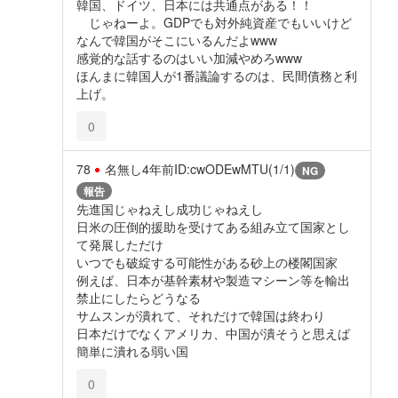
韓国、ドイツ、日本には共通点がある！！
じゃねーよ。GDPでも対外純資産でもいいけど
なんで韓国がそこにいるんだよwww
感覚的な話するのはいい加減やめろwww
ほんまに韓国人が1番議論するのは、民間債務と利
上げ。
0
78
名無し
4年前
ID:cwODEwMTU(1/1)
NG
報告
先進国じゃねえし成功じゃねえし
日米の圧倒的援助を受けてある組み立て国家とし
て発展しただけ
いつでも破綻する可能性がある砂上の楼閣国家
例えば、日本が基幹素材や製造マシーン等を輸出
禁止にしたらどうなる
サムスンが潰れて、それだけで韓国は終わり
日本だけでなくアメリカ、中国が潰そうと思えば
簡単に潰れる弱い国
0