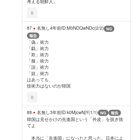
考える朝鮮人。
0
87
名無し
4年前
ID:M0NDQwNDc(2/2)
NG
報告
「偽」術力
「戯」術力
「欺」術力
「擬」術力
「誼」術力
「妓」術力
はあっても、
技術力はないのが韓国
0
88
名無し
3年前
ID:k0MjcwNjY(1/1)
NG
報告
韓国は見せかけの先進国という「外皮」を脱ぎ捨
てよ
本当に「先進国」になったと思った。日本によ