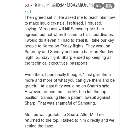
53
名無し
4年前
ID:M4MDA2MjU(3/4)
NG
報告
>>1
Then greed set in. He asked me to teach him how
to make liquid crystals. I refused. I refused,
saying, "A request will kill Samsung. Mr. Lee
agreed, but not when it came to his subordinates.
I would do it even if I had to steal it. I take our key
people to Korea on Friday flights. They work on
Saturday and Sunday and come back on Sunday
night, Sunday flight. Sharp ended up keeping all
the technical executives' passports.
Even then, I personally thought, "Just give them
more and more of what you can give them and be
grateful. At least they would be on Sharp's side.
However, around the time Mr. Lee left the top
position, Samsung filed a patent lawsuit against
Sharp. That was shameful of Samsung.
Mr. Lee was grateful to Sharp. After Mr. Lee
returned to the top, I talked to him directly and we
settled the case.