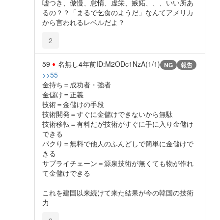
嘘つき、傲慢、怠惰、虚栄、嫉妬、、、いい所あ
るの？？「まるで乞食のようだ」なんてアメリカ
から言われるレベルだよ？
2
59
名無し
4年前
ID:M2ODc1NzA(1/1)
NG
報告
>>55
金持ち＝成功者・強者
金儲け＝正義
技術＝金儲けの手段
技術開発＝すぐに金儲けできないから無駄
技術移転＝有料だが技術がすぐに手に入り金儲け
できる
パクり＝無料で他人のふんどしで簡単に金儲けで
きる
サプライチェーン＝源泉技術が無くても物が作れ
て金儲けできる
これを建国以来続けて来た結果が今の韓国の技術
力