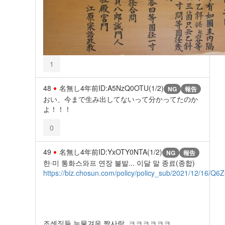
1
48
名無し
4年前
ID:A5NzQ0OTU(1/2)
NG
報告
おい、今まで生み出してないって分かってたのか
よ！！！
0
49
名無し
4年前
ID:YxOTY0NTA(1/2)
NG
報告
한·미 통화스와프 연장 불발... 이달 말 종료(종합)
https://biz.chosun.com/policy/policy_sub/2021/12/
조센징들 눈물겨운 짝사랑..ㅋㅋㅋㅋㅋㅋ