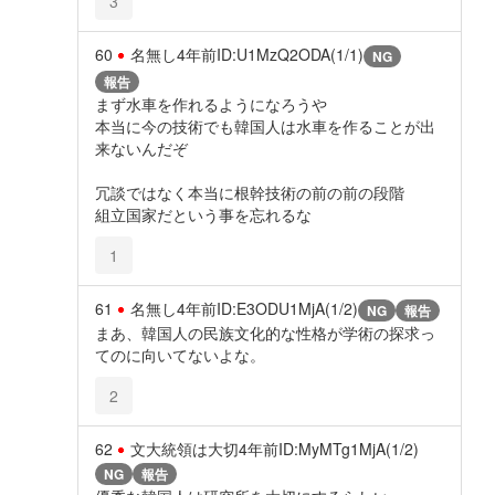
3
60
名無し
4年前
ID:U1MzQ2ODA(1/1)
NG
報告
まず水車を作れるようになろうや
本当に今の技術でも韓国人は水車を作ることが出
来ないんだぞ
冗談ではなく本当に根幹技術の前の前の段階
組立国家だという事を忘れるな
1
61
名無し
4年前
ID:E3ODU1MjA(1/2)
NG
報告
まあ、韓国人の民族文化的な性格が学術の探求っ
てのに向いてないよな。
2
62
文大統領は大切
4年前
ID:MyMTg1MjA(1/2)
NG
報告