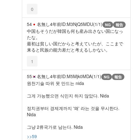
0
54
名無し
4年前
ID:M3NjQ5MDU(1/1)
NG
報告
中国もそうだが韓国も何も産み出さない国になっ
たな。
最初は貧しい国だからと考えていたが、ここまで
来ると民族の能力差だと考えるしかない。
1
55
名無し
4年前
ID:M5Mjk0MDA(1/1)
NG
報告
원천기술 따위 못 만드는 nida
그게 가능했으면 식민지 하지 않았다. Nida
정치권부터 경제계까지 '왜' 라는 것을 무시한다.
Nida
그냥 2류국가로 남는다. Nida
>>59