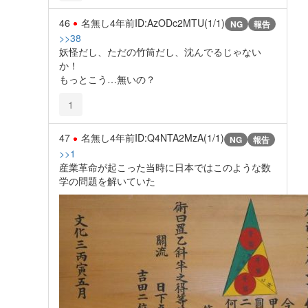
46
名無し
4年前
ID:AzODc2MTU(1/1)
NG
報告
>>38
妖怪だし、ただの竹筒だし、沈んでるじゃない
か！
もっとこう…無いの？
1
47
名無し
4年前
ID:Q4NTA2MzA(1/1)
NG
報告
>>1
産業革命が起こった当時に日本ではこのような数
学の問題を解いていた