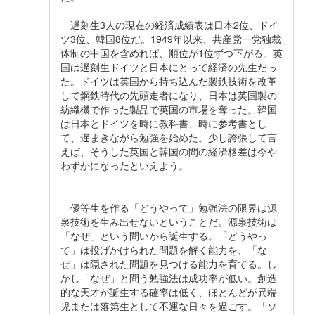
遅刻生3人の現在の経済成績表は日本2位、ドイ
ツ3位、韓国8位だ。1949年以来、共産党一党独裁
体制の中国を含めれば、順位が1位ずつ下がる。英
国は遅刻生ドイツと日本にとって経済の先生だっ
た。ドイツは英国から持ち込んだ製鉄技術を改革
して鋼鉄時代の先頭走者になり、日本は英国製の
紡織機で作った製品で英国の市場を奪った。韓国
は日本とドイツを時に教科書、時に参考書とし
て、遅まきながら勉強を始めた。少し誇張して言
えば、そうした英国と韓国の間の経済格差は今や
わずかになったといえよう。
優等生を作る「どうやって」勉強法の限界は源
泉技術を生み出せないということだ。源泉技術は
「なぜ」という問いから誕生する。「どうやっ
て」は投げかけられた問題を解く能力を、「な
ぜ」は隠された問題を見つける能力を育てる。し
かし「なぜ」と問う勉強法は成功率が低い。創造
的な天才が誕生する確率は低く、ほとんどが異端
児または落第生として不運な日々を過ごす。「ソ