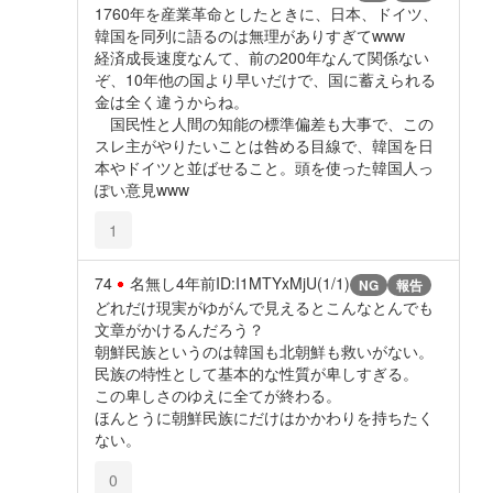
1760年を産業革命としたときに、日本、ドイツ、
韓国を同列に語るのは無理がありすぎてwww
経済成長速度なんて、前の200年なんて関係ない
ぞ、10年他の国より早いだけで、国に蓄えられる
金は全く違うからね。
国民性と人間の知能の標準偏差も大事で、この
スレ主がやりたいことは咎める目線で、韓国を日
本やドイツと並ばせること。頭を使った韓国人っ
ぽい意見www
1
74
名無し
4年前
ID:I1MTYxMjU(1/1)
NG
報告
どれだけ現実がゆがんで見えるとこんなとんでも
文章がかけるんだろう？
朝鮮民族というのは韓国も北朝鮮も救いがない。
民族の特性として基本的な性質が卑しすぎる。
この卑しさのゆえに全てが終わる。
ほんとうに朝鮮民族にだけはかかわりを持ちたく
ない。
0