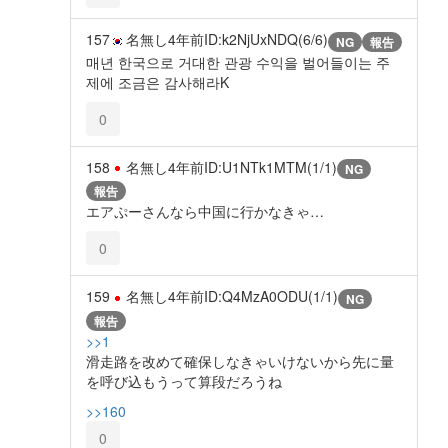
157
名無し
4年前
ID:k2NjUxNDQ(6/6)
NG
報告
매년 한국으로 거대한 관광 수익을 벌어들이는 주
제에 조금은 감사해라K
0
158
名無し
4年前
ID:U1NTk1MTM(1/1)
NG
報告
エアぷーさんなら中国に行かなきゃ…
0
159
名無し
4年前
ID:Q4MzA0ODU(1/1)
NG
報告
>>1
滑走路を改めて確保しなきゃいけないから先に量
を呼び込もうって算段だろうね
>>160
0