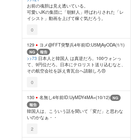
お前の魂胆は見え透いている。
可愛いJKの集団に「朝鮮人」呼ばわりされた「レ
イシスト」動画を上げて稼ぐ気だろう。
0
129
ヨメ@FFT突撃兵
4年前
ID:U5MjAyODA(1/1)
NG
報告
>>73
日本人と韓国人 は真逆だろ。100ウォンっ
て、9円位だろ。日本にテロリスト送り込むなと、
その航空会社を訴え青瓦台へ請願しろ😠
0
130
名無し
4年前
ID:UyMDY4MA=(10/12)
NG
報告
韓国人は、こういう話を聞いて「変だ」と思わな
いのかなぁ・・
2