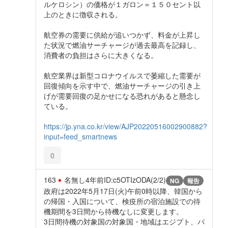
ルケロシン）の価格が１ガロン＝１５０セント以
上のときに徴収される。
航空券の需要に供給が追いつかず、料金が上昇し
た状況で燃油サーチャージが過去最高を記録し、
消費者の負担はさらに大きくなる。
航空業界は新型コロナウイルスで萎縮した需要が
回復傾向を示す中で、燃油サーチャージの引き上
げが需要回復の足かせになる恐れがあると懸念し
ている。
https://jp.yna.co.kr/view/AJP20220516002900882?
input=feed_smartnews
0
163
名無し
4年前
ID:c5OTIzODA(2/2)
NG
報告
政府は2022年5月17日(火)午前0時以降、韓国から
の帰国・入国について、検疫所の宿泊施設での待
機期間を3日間から待機なしに変更します。
3日間待機の対象国の対象国・地域はエジプト、パ