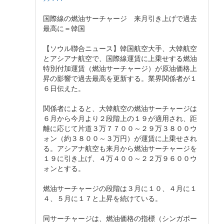
国際線の燃油サーチャージ 来月引き上げで過去
最高に＝韓国
【ソウル聯合ニュース】韓国航空大手、大韓航空
とアシアナ航空で、国際線運賃に上乗せする燃油
特別付加運賃（燃油サーチャージ）が原油価格上
昇の影響で過去最高を更新する。業界関係者が１
６日伝えた。
関係者によると、大韓航空の燃油サーチャージは
６月から今月より２段階上の１９が適用され、距
離に応じて片道３万７７００～２９万３８００ウ
ォン（約３８００～３万円）が運賃に上乗せされ
る。アシアナ航空も来月から燃油サーチャージを
１９に引き上げ、４万４００～２２万９６００ウ
ォンとする。
燃油サーチャージの段階は３月に１０、４月に１
４、５月に１７と上昇を続けている。
同サーチャージは、燃油価格の指標（シンガポー