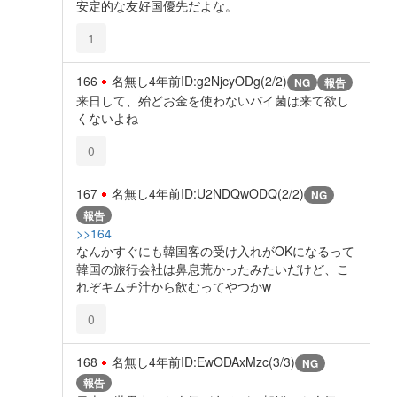
安定的な友好国優先だよな。
1
166
名無し
4年前
ID:g2NjcyODg(2/2)
NG
報告
来日して、殆どお金を使わないバイ菌は来て欲し
くないよね
0
167
名無し
4年前
ID:U2NDQwODQ(2/2)
NG
報告
>>164
なんかすぐにも韓国客の受け入れがOKになるって
韓国の旅行会社は鼻息荒かったみたいだけど、こ
れぞキムチ汁から飲むってやつかw
0
168
名無し
4年前
ID:EwODAxMzc(3/3)
NG
報告