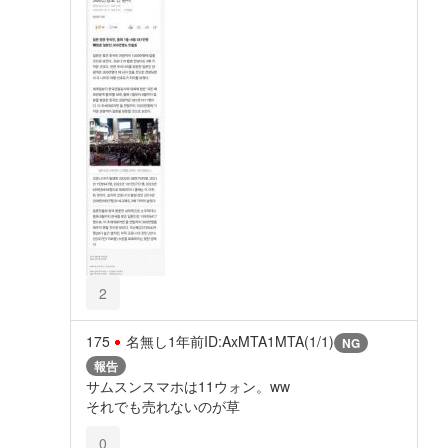
2
175
名無し
1年前
ID:AxMTA1MTA(1/1)
NG
報告
サムスンスマホは11ウォン。ww
それでも売れないのが草
0