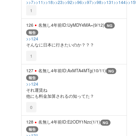
>>7
>>11
>>18
>>23
>>92
>>96
>>97
>>98
>>131
>>144
>>15
1
126
名無し
4年前
ID:UyMDY4MA=(9/12)
NG
報告
>>124
そんなに日本に行きたいのか？？？
1
127
名無し
4年前
ID:AxMTA4MTg(10/11)
NG
報告
>>124
それ運賃ね
他にも料金加算されるの知ってた？
0
128
名無し
4年前
ID:E2ODY1Nzc(1/1)
NG
報告
>>121