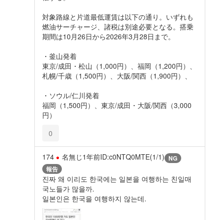
対象路線と片道最低運賃は以下の通り。いずれも
燃油サーチャージ、諸税は別途必要となる。搭乗
期間は10月26日から2026年3月28日まで。
・釜山発着
東京/成田・松山（1,000円）、福岡（1,200円）、
札幌/千歳（1,500円）、大阪/関西（1,900円）、
・ソウル/仁川発着
福岡（1,500円）、東京/成田・大阪/関西（3,000
円）
0
174
名無じ
1年前
ID:c0NTQ0MTE(1/1)
NG
報告
진짜 왜 이리도 한국에는 일본을 여행하는 친일매
국노들가 많을까.
일본인은 한국을 여행하지 않는데.