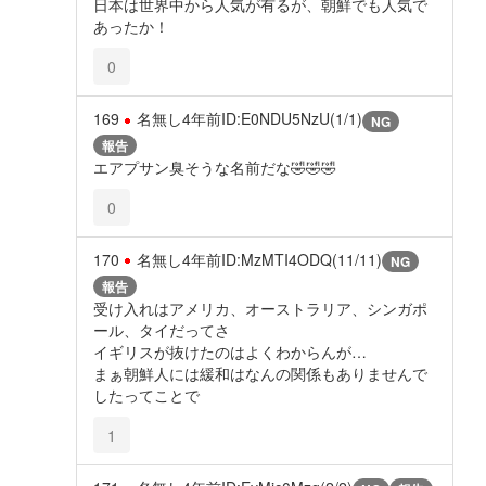
日本は世界中から人気が有るが、朝鮮でも人気で
あったか！
0
169
名無し
4年前
ID:E0NDU5NzU(1/1)
NG
報告
エアプサン臭そうな名前だな🤣🤣🤣
0
170
名無し
4年前
ID:MzMTI4ODQ(11/11)
NG
報告
受け入れはアメリカ、オーストラリア、シンガポ
ール、タイだってさ
イギリスが抜けたのはよくわからんが…
まぁ朝鮮人には緩和はなんの関係もありませんで
したってことで
1