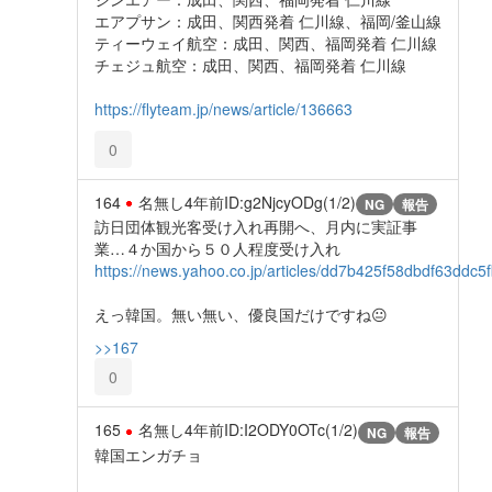
エアプサン：成田、関西発着 仁川線、福岡/釜山線
ティーウェイ航空：成田、関西、福岡発着 仁川線
チェジュ航空：成田、関西、福岡発着 仁川線
https://flyteam.jp/news/article/136663
0
164
名無し
4年前
ID:g2NjcyODg(1/2)
NG
報告
訪日団体観光客受け入れ再開へ、月内に実証事
業…４か国から５０人程度受け入れ
https://news.yahoo.co.jp/articles/dd7b425f58dbdf63ddc
えっ韓国。無い無い、優良国だけですね😐
>>167
0
165
名無し
4年前
ID:I2ODY0OTc(1/2)
NG
報告
韓国エンガチョ