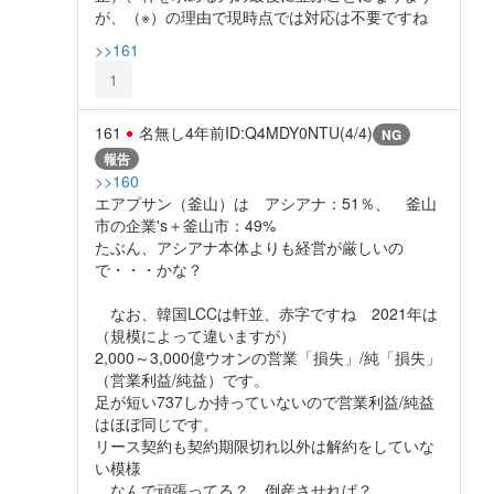
が、（※）の理由で現時点では対応は不要ですね
>>161
1
161
名無し
4年前
ID:Q4MDY0NTU(4/4)
NG
報告
>>160
エアプサン（釜山）は アシアナ：51％、 釜山
市の企業's＋釜山市：49%
たぶん、アシアナ本体よりも経営が厳しいの
で・・・かな？
なお、韓国LCCは軒並、赤字ですね 2021年は
（規模によって違いますが）
2,000～3,000億ウオンの営業「損失」/純「損失」
（営業利益/純益）です。
足が短い737しか持っていないので営業利益/純益
はほぼ同じです。
リース契約も契約期限切れ以外は解約をしていな
い模様
なんで頑張ってる？ 倒産させれば？