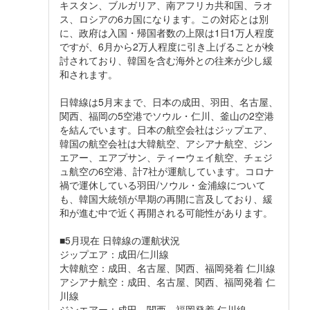
キスタン、ブルガリア、南アフリカ共和国、ラオ
ス、ロシアの6カ国になります。この対応とは別
に、政府は入国・帰国者数の上限は1日1万人程度
ですが、6月から2万人程度に引き上げることが検
討されており、韓国を含む海外との往来が少し緩
和されます。
日韓線は5月末まで、日本の成田、羽田、名古屋、
関西、福岡の5空港でソウル・仁川、釜山の2空港
を結んでいます。日本の航空会社はジップエア、
韓国の航空会社は大韓航空、アシアナ航空、ジン
エアー、エアプサン、ティーウェイ航空、チェジ
ュ航空の6空港、計7社が運航しています。コロナ
禍で運休している羽田/ソウル・金浦線について
も、韓国大統領が早期の再開に言及しており、緩
和が進む中で近く再開される可能性があります。
■5月現在 日韓線の運航状況
ジップエア：成田/仁川線
大韓航空：成田、名古屋、関西、福岡発着 仁川線
アシアナ航空：成田、名古屋、関西、福岡発着 仁
川線
ジンエアー：成田、関西、福岡発着 仁川線