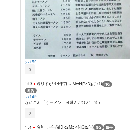
>>150
0
150
通りすがり
4年前
ID:MwNjYzNjg(1/1)
NG
報告
>>149
なにこれ「うーメン」可愛んだけど（笑）
0
151
名無し
4年前
ID:c2MzI4NjQ(2/4)
NG
報告