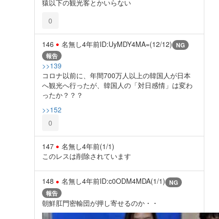
猿以下の観光客とかいらない
0
146
名無し
4年前
ID:UyMDY4MA=(12/12)
NG
報告
>>139
コロナ以前に、年間700万人以上の韓国人が日本
へ観光へ行ったが、韓国人の「対日感情」は変わ
ったか？？？
>>152
0
147
名無し
4年前
(1/1)
このレスは削除されています
148
名無し
4年前
ID:c0ODM4MDA(1/1)
NG
報告
朝鮮肛門密輸団が押し寄せるのか・・