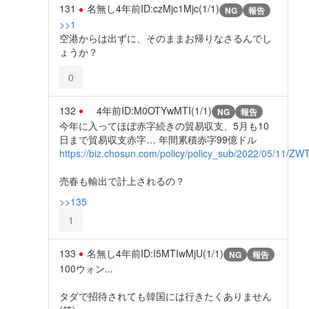
131
名無し
4年前
ID:czMjc1Mjc(1/1)
NG
報告
>>1
空港からは出ずに、そのままお帰りなさるんでし
ょうか？
0
132
4年前
ID:M0OTYwMTI(1/1)
NG
報告
今年に入ってほぼ赤字続きの貿易収支、5月も10
日まで貿易収支赤字… 年間累積赤字99億ドル
https://biz.chosun.com/policy/policy_sub/2022/05/
売春も輸出で計上されるの？
>>135
1
133
名無し
4年前
ID:I5MTIwMjU(1/1)
NG
報告
100ウォン...
タダで招待されても韓国には行きたくありません