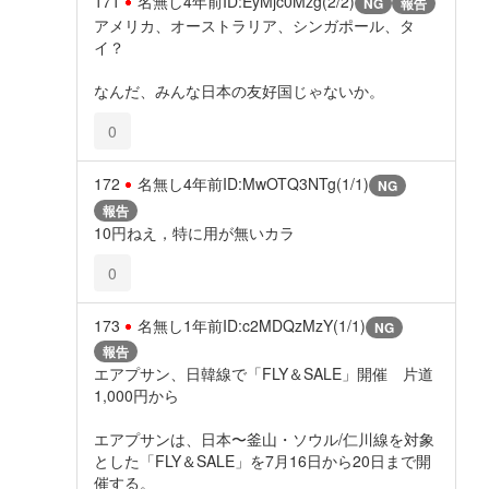
171
名無し
4年前
ID:EyMjc0Mzg(2/2)
NG
報告
アメリカ、オーストラリア、シンガポール、タ
イ？
なんだ、みんな日本の友好国じゃないか。
0
172
名無し
4年前
ID:MwOTQ3NTg(1/1)
NG
報告
10円ねえ，特に用が無いカラ
0
173
名無し
1年前
ID:c2MDQzMzY(1/1)
NG
報告
エアプサン、日韓線で「FLY＆SALE」開催 片道
1,000円から
エアプサンは、日本〜釜山・ソウル/仁川線を対象
とした「FLY＆SALE」を7月16日から20日まで開
催する。