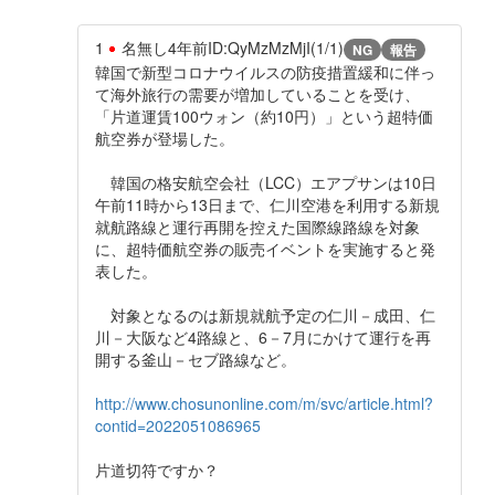
1
名無し
4年前
ID:QyMzMzMjI(1/1)
NG
報告
韓国で新型コロナウイルスの防疫措置緩和に伴っ
て海外旅行の需要が増加していることを受け、
「片道運賃100ウォン（約10円）」という超特価
航空券が登場した。
韓国の格安航空会社（LCC）エアプサンは10日
午前11時から13日まで、仁川空港を利用する新規
就航路線と運行再開を控えた国際線路線を対象
に、超特価航空券の販売イベントを実施すると発
表した。
対象となるのは新規就航予定の仁川－成田、仁
川－大阪など4路線と、6－7月にかけて運行を再
開する釜山－セブ路線など。
http://www.chosunonline.com/m/svc/article.html?
contid=2022051086965
片道切符ですか？