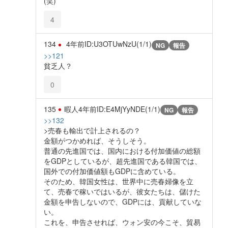
(笑)
4
134
4年前
ID:U3OTUwNzU(1/1)
NG
報告
>>121
貧乏人？
0
135
暇人
4年前
ID:E4MjYyNDE(1/1)
NG
報告
>>132
>売春も輸出で計上されるの？
金額がつかめれば、そうしそう。
普通の先進国では、国内における付加価値の総額
をGDPとしているが、超先進国である韓国では、
国外での付加価値額もGDPに含めている。
そのため、韓国女性は、世界中に売春婦像を立
て、売春で稼いではいるが、彼女たちは、儲けた
金額を申告しないので、GDPには、貢献していな
い。
これを、申告させれば、ウォン安の今こそ、貿易