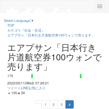
メ
ニ
ュ
Select Language
▼
ー
TOP
カテゴリ『社会・生活』
エアプサン「日本行き片道航空券100ウォンで売ります」
エアプサン「日本行き
片道航空券100ウォンで
売ります」
175
2022/05/11(Wed) 07:29:21
ツイート
LINE
お気に入り
130
39
1
2
3
4