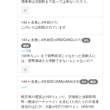
債権者は北朝鮮まで追っては来ないだろう。
0
142
名無し
4年前
(1/1)
このレスは削除されています
143
名無し
4年前
ID:c0NDQxNQ=(1/1)
NG
報告
>>139
100年ちょいまで貨幣経済じゃなかった朝鮮人に
は、貨幣価値さえ理解できないんじゃないの？
0
144
名無し
4年前
ID:U0MjcxMzk(3/3)
NG
報告
>>1
航空券の運賃は100ウォンだ。空港税と油類割増
料（燃油サーチャージ）を含む1人当たりの片道運
賃合計は仁川－大阪が6万1100ウォン（約6100