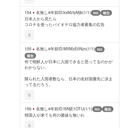
154
名無し
4年前
ID:kxMzIyMjk(1/1)
NG
報告
日本人から見たら
コロナを使ったバイオテロ協力者募集の広告
0
155
名無し
4年前
ID:M5MzE0Nzc(1/1)
NG
報告
何で朝鮮人が日本に入国できると思ってるのかが
わからない。
限られた入国者数なら、日本の友好国優先に決ま
ってるだろう。
0
156
名無し
4年前
ID:I5NjE1OTU(1/1)
NG
報告
韓国人が来ても何の価値も無いわ
0