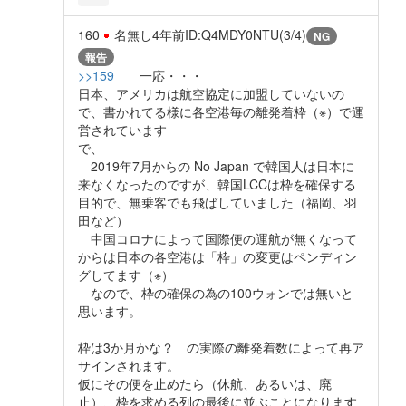
160
名無し
4年前
ID:Q4MDY0NTU(3/4)
NG
報告
>>159
一応・・・
日本、アメリカは航空協定に加盟していないの
で、書かれてる様に各空港毎の離発着枠（※）で運
営されています
で、
2019年7月からの No Japan で韓国人は日本に
来なくなったのですが、韓国LCCは枠を確保する
目的で、無乗客でも飛ばしていました（福岡、羽
田など）
中国コロナによって国際便の運航が無くなって
からは日本の各空港は「枠」の変更はペンディン
グしてます（※）
なので、枠の確保の為の100ウォンでは無いと
思います。
枠は3か月かな？ の実際の離発着数によって再ア
サインされます。
仮にその便を止めたら（休航、あるいは、廃
止）、枠を求める列の最後に並ぶことになります