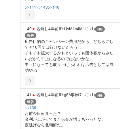
>>141
>>143
>>146
1
140
名無し
4年前
ID:QyMTc4MjU(1/1)
NG
報告
広告目的のキャンペーン費用だから、どちらにし
ても10円では行けないだろうし
そもそも拡大するかもといっても団体客からみた
いだから中止になるのではないかな
中止になっても取り上げられれば広告としては成
功やね
0
141
名無し
4年前
ID:g5MjQyOTU(1/1)
NG
報告
>>139
お前今日何食った？
金利が上がってまた借金が増えちゃったな。
夜逃げなら北朝鮮だ。