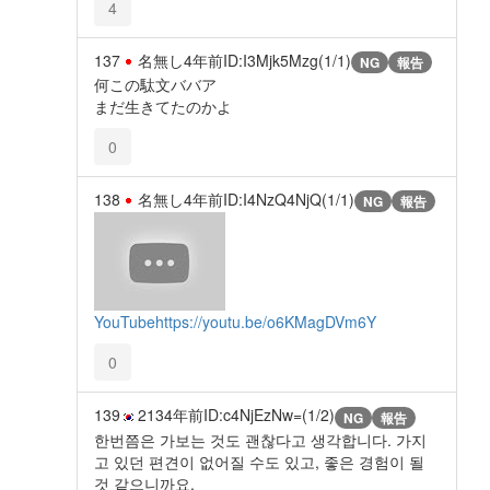
4
137
名無し
4年前
ID:I3Mjk5Mzg(1/1)
NG
報告
何この駄文ババア
まだ生きてたのかよ
0
138
名無し
4年前
ID:I4NzQ4NjQ(1/1)
NG
報告
YouTube
https://youtu.be/o6KMagDVm6Y
0
139
213
4年前
ID:c4NjEzNw=(1/2)
NG
報告
한번쯤은 가보는 것도 괜찮다고 생각합니다. 가지
고 있던 편견이 없어질 수도 있고, 좋은 경험이 될
것 같으니까요.