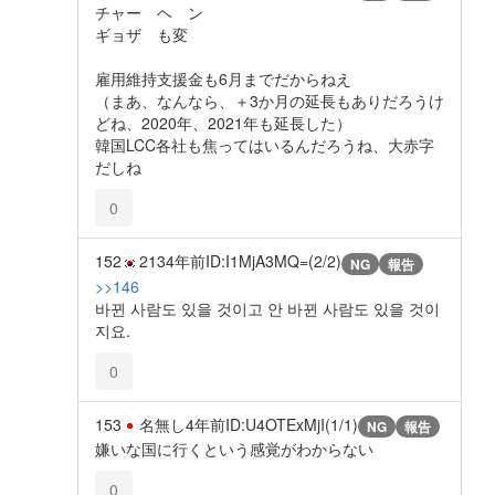
チャー ヘ ン
ギョザ も変
雇用維持支援金も6月までだからねえ
（まあ、なんなら、＋3か月の延長もありだろうけ
どね、2020年、2021年も延長した）
韓国LCC各社も焦ってはいるんだろうね、大赤字
だしね
0
152
213
4年前
ID:I1MjA3MQ=(2/2)
NG
報告
>>146
바뀐 사람도 있을 것이고 안 바뀐 사람도 있을 것이
지요.
0
153
名無し
4年前
ID:U4OTExMjI(1/1)
NG
報告
嫌いな国に行くという感覚がわからない
0