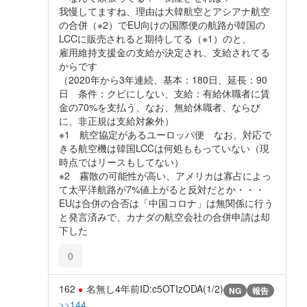
我慢してますね、理由は大韓航空とアシアナ航空
の合併（※2）でEU向けの国際便の航路が韓国の
LCCに販売されると期待してる（※1）のと、
雇用維持支援金の支給が決定され、支給されてる
からです
（2020年から3年連続、基本：180日、延長：90
日 条件：クビにしない、支給：有給休職者に賃
金の70%を支払う、なお、無給休職者、ならび
に、非正規は支給対象外）
※1 航空協定があるユーロッパ便 なお、対応で
きる航空機は韓国LCCは何処ももっていない（現
時点ではリースもしてない）
※2 霧散の可能性が高い、アメリカは寡占によっ
て太平洋航路が7%値上がると反対だとか・・・
EUは合併の合否は「中国コロナ」は無関係に行う
と発言済みで、カナダの航空会社の合併申請は却
下した
0
162
名無し
4年前
ID:c5OTIzODA(1/2)
NG
報告
>>144