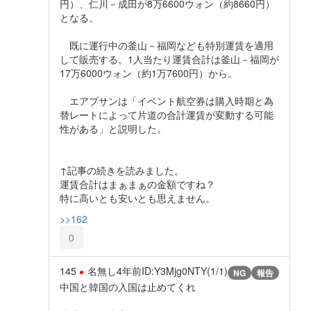
円）、仁川－成田が8万6600ウォン（約8660円）
となる。
既に運行中の釜山－福岡なども特別運賃を適用
して販売する。1人当たり運賃合計は釜山－福岡が
17万6000ウォン（約1万7600円）から。
エアプサンは「イベント航空券は購入時期と為
替レートによって片道の合計運賃が変動する可能
性がある」と説明した。
↑記事の続きを読みました。
運賃合計はまぁまぁの金額ですね？
特に高いとも安いとも思えません。
>>162
0
145
名無し
4年前
ID:Y3Mjg0NTY(1/1)
NG
報告
中国と韓国の入国は止めてくれ