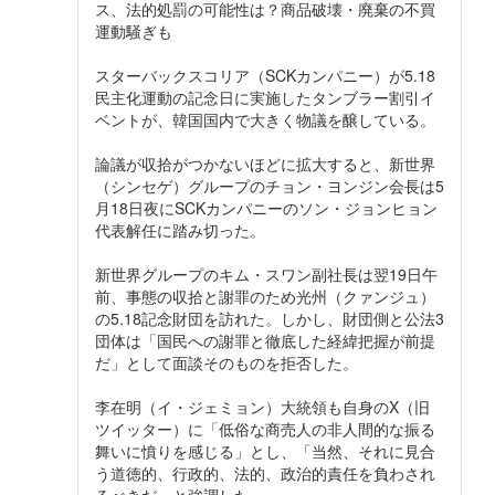
ス、法的処罰の可能性は？商品破壊・廃棄の不買
運動騒ぎも
スターバックスコリア（SCKカンパニー）が5.18
民主化運動の記念日に実施したタンブラー割引イ
ベントが、韓国国内で大きく物議を醸している。
論議が収拾がつかないほどに拡大すると、新世界
（シンセゲ）グループのチョン・ヨンジン会長は5
月18日夜にSCKカンパニーのソン・ジョンヒョン
代表解任に踏み切った。
新世界グループのキム・スワン副社長は翌19日午
前、事態の収拾と謝罪のため光州（クァンジュ）
の5.18記念財団を訪れた。しかし、財団側と公法3
団体は「国民への謝罪と徹底した経緯把握が前提
だ」として面談そのものを拒否した。
李在明（イ・ジェミョン）大統領も自身のX（旧
ツイッター）に「低俗な商売人の非人間的な振る
舞いに憤りを感じる」とし、「当然、それに見合
う道徳的、行政的、法的、政治的責任を負わされ