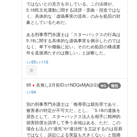
ではないとの見方を示している。この法律が、
5.18民主化運動に関する誹謗・歪曲・捏造ではな
く、具体的な「虚偽事実の流布」のみを処罰の対
象としているためだ。
ある刑事専門弁護士は「スターバックスの行為は
5.18に関する具体的な虚偽事実を摘示したのでは
なく、卑下や揶揄に近い。そのため処罰の構成要
件を直接満たすのは難しい」と診断した。
>>95
>>116
0
95
名無し
2月前
ID:c1NDQxMjA(2/2)
NG
報告
>>94
別の刑事専門弁護士は「侮辱罪は親告罪であり、
被害者の特定が不可欠だ」とし、「5.18の遺族を
原告として、スターバックス法人を相手に精神的
損害賠償を請求して争う余地はある。ただ、この
場合も法人の“過失”や“違法性”を立証するのは容易
ではなく、訴訟による実益も大きくない」と指摘