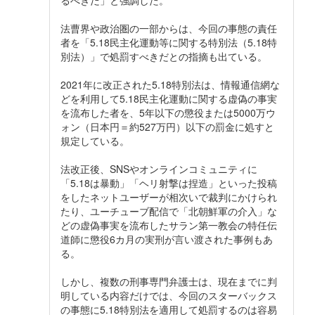
るべきだ」と強調した。
法曹界や政治圏の一部からは、今回の事態の責任
者を「5.18民主化運動等に関する特別法（5.18特
別法）」で処罰すべきだとの指摘も出ている。
2021年に改正された5.18特別法は、情報通信網な
どを利用して5.18民主化運動に関する虚偽の事実
を流布した者を、5年以下の懲役または5000万ウ
ォン（日本円＝約527万円）以下の罰金に処すと
規定している。
法改正後、SNSやオンラインコミュニティに
「5.18は暴動」「ヘリ射撃は捏造」といった投稿
をしたネットユーザーが相次いで裁判にかけられ
たり、ユーチューブ配信で「北朝鮮軍の介入」な
どの虚偽事実を流布したサラン第一教会の特任伝
道師に懲役6カ月の実刑が言い渡された事例もあ
る。
しかし、複数の刑事専門弁護士は、現在までに判
明している内容だけでは、今回のスターバックス
の事態に5.18特別法を適用して処罰するのは容易