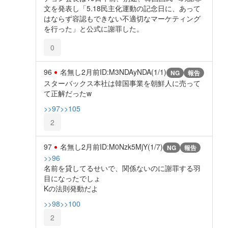
文を発表し「5.18民主化運動の記念日に、あって
はならず容認もできない不適切なマーケティング
を行った」と公式に謝罪した。
0
96
名無し
2月前
ID:M3NDAyNDA(1/1)
NG
報告
スターバックス本社は韓国事業を朝鮮人に売って
て正解だったw
>>97
>>105
2
97
名無し
2月前
ID:M0Nzk5MjY(1/7)
NG
報告
>>96
名前を貸してるせいで、関係ないのに謝罪する羽
目になったでしょ
Kの法則発動だよ
>>98
>>100
2