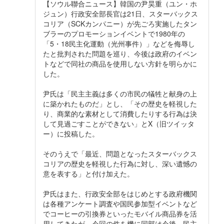
【ソウル聯合ニュース】韓国の尹昊重（ユン・ホ
ジュン）行政安全部長官は21日、スターバックス
コリア（SCKカンパニー）が先ごろ実施したタン
ブラーのプロモーションイベントで1980年の
「5・18民主化運動（光州事件）」などを侮辱し
たと批判された問題を巡り、今後は政府のイベン
トなどで同社の商品を使用しない方針を明らかに
した。
尹氏は「民主主義は多くの市民の犠牲と献身の上
に築かれたものだ」とし、「その歴史を軽視した
り、商業的な素材として消費したりする行為は決
して見過ごすことができない」とX（旧ツイッタ
ー）に投稿した。
そのうえで「最近、問題となったスターバックス
コリアの歴史を軽視した行為に対し、深い遺憾の
意を表する」と付け加えた。
尹氏はまた、行政安全部をはじめとする政府機関
は各種アンケート調査や国民参加型イベントなど
でコーヒーの引換券といったモバイル商品券を活
用してきたが、今回の件を機に同部は今後、民主