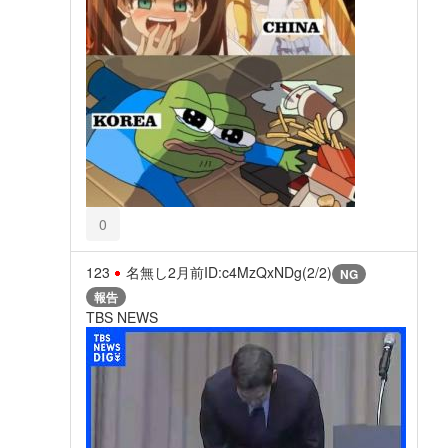
0
123
名無し
2月前
ID:c4MzQxNDg(2/2)
NG
報告
TBS NEWS