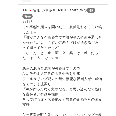
118
名無し
2月前
ID:A0ODE1Mzg(3/7)
NG
報告
>>116
この事態の顛末を聞いたら、腹筋割れるくらい笑
ったよｗ
「誰がこんな企画を立てて誰がその企画を通しち
ゃったんだよ、さすがに悪ふざけが過ぎるだろ」
って思ってたんだけど
な ん と 企 画 立 案 は AI だっ
た そ う で すｗ
悪意のある育成者がAIを育てたので
AIはそのまま悪意のある企画を生成
フィルタリング能力の無い無能な韓国人が生成物
をそのまま提案し
「AIが作ったなら完璧だろ」と思い込んだ間抜け
な責任者が企画を採用
そして誰も違和感を抱かず悪意の企画をそのまま
実行
AIの悪意が顕在化するまで、フィルタリングの機