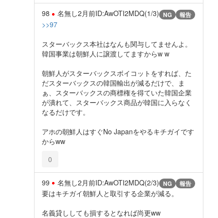
98
名無し
2月前
ID:AwOTI2MDQ(1/3)
NG
報告
>>97
スターバックス本社はなんも関与してませんよ。
韓国事業は朝鮮人に譲渡してますからw w
朝鮮人がスターバックスボイコットをすれば、た
だスターバックスの韓国輸出が減るだけで、ま
ぁ、スターバックスの商標権を得ていた韓国企業
が潰れて、スターバックス商品が韓国に入らなく
なるだけです。
アホの朝鮮人はすぐNo Japanをやるキチガイです
からww
0
99
名無し
2月前
ID:AwOTI2MDQ(2/3)
NG
報告
要はキチガイ朝鮮人と取引する企業が減る。
名義貸ししても損するとなれば尚更ww