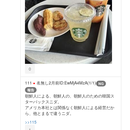
0
111
名無し
2月前
ID:EwMjA4MzA(1/1)
NG
報告
朝鮮人による、朝鮮人の、朝鮮人のための韓国ス
ターバックスニダ。
アメリカ本社とは関係なく朝鮮人による経営だか
ら、他とまるで違うニダ。
>>115
1