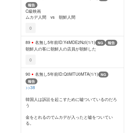
報告
C級映画
ムカデ人間 vs 朝鮮人間
0
89
名無し
5年前
ID:Y4MDE2NzI(1/1)
NG
報告
朝鮮人の客に朝鮮人の店員が朝鮮した
0
90
名無し
5年前
ID:Q0MTU0MTA(1/1)
NG
報告
>>38
韓国人は訴訟を起こすために嘘ついているのだろ
う
金をとれるのでムカデが入ったと嘘をついてい
る。