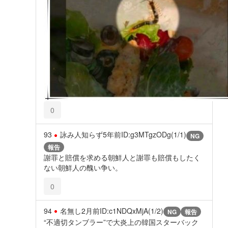
0
93
詠み人知らず
5年前
ID:g3MTgzODg(1/1)
NG
報告
謝罪と賠償を求める朝鮮人と謝罪も賠償もしたく
ない朝鮮人の醜い争い。
0
94
名無し
2月前
ID:c1NDQxMjA(1/2)
NG
報告
“不適切タンブラー”で大炎上の韓国スターバック