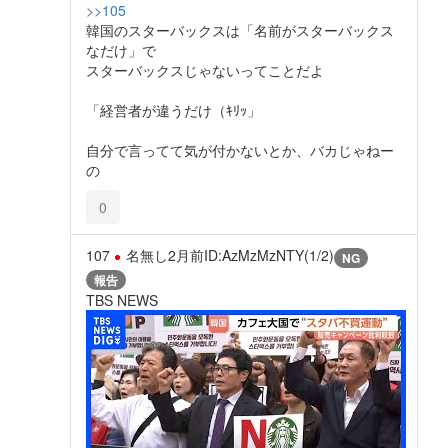
>>105
韓国のスターバックスは「名前がスターバックス
なだけ」で
スターバックスじゃないってことだよ
「経営者が違うだけ（ｷﾘｯ」
自分で言ってて気が付かないとか、バカじゃねー
の
0
107
名無し
2月前
ID:AzMzMzNTY(1/2)
NG
報告
TBS NEWS