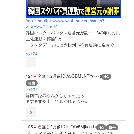
YouTube
https://www.youtube.com/watch?
v=McjZwCRnrH0
韓国のスターバックス運営元が謝罪 "46年前の民
主化運動を揶揄" と
「タンクデー」に批判殺到→不買運動に発展で
>>124
1
124
名無し
2月前
ID:A5ODM5NTY(4/7)
NG
報告
>>123
韓国で謝罪なんかしちゃったら
ますます炎上して叩かれるじゃん
0
125
名無し
2月前
ID:kzOTc5Mjk(1/1)
NG
報告
プリペイド分を返金させるニダ！ってなってる。