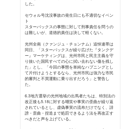
した。
セウォル号沈没事故の発生日にも不適切なイベン
ト
スターバックスの事態に対して刑事責任を問うの
は難しいが、道徳的責任は決して軽くない。
光州全南（クァンジュ・チョンナム）追悼連帯は
同日、「スターバックスが繰り広げた『タンクデ
ー』マーケティングは、光州市民と民主主義を守
り抜いた国民すべての心に拭い去れない傷を残し
た」とし、「今回の事態を単純なハプニングとし
て片付けようとするなら、光州市民は強力な市民
的審判と不買運動に乗り出すだろう」と警告し
た。
6.3地方選挙の光州地域の出馬者たちは、特別法の
改正後も5.18に対する嘲笑や事実の歪曲が繰り返
されているとし、虚偽事実の流布だけでなく、誹
謗・歪曲・捏造まで処罰できるよう法を再改正す
べきだと声を上げている。