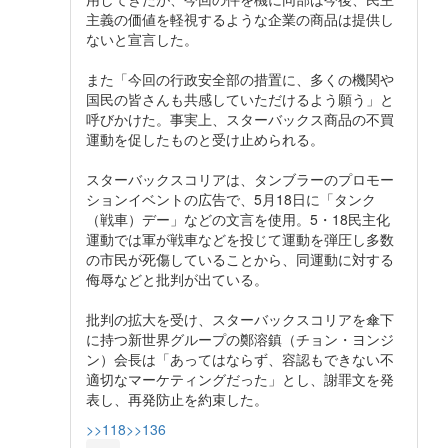
主義の価値を軽視するような企業の商品は提供し
ないと宣言した。
また「今回の行政安全部の措置に、多くの機関や
国民の皆さんも共感していただけるよう願う」と
呼びかけた。事実上、スターバックス商品の不買
運動を促したものと受け止められる。
スターバックスコリアは、タンブラーのプロモー
ションイベントの広告で、5月18日に「タンク
（戦車）デー」などの文言を使用。5・18民主化
運動では軍が戦車などを投じて運動を弾圧し多数
の市民が死傷していることから、同運動に対する
侮辱などと批判が出ている。
批判の拡大を受け、スターバックスコリアを傘下
に持つ新世界グループの鄭溶鎮（チョン・ヨンジ
ン）会長は「あってはならず、容認もできない不
適切なマーケティングだった」とし、謝罪文を発
表し、再発防止を約束した。
>>118
>>136