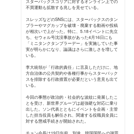
スターバックスコリアに対するオンライン上での
不買運動も拡散する兆しを見せている。
スレッズなどのSNSには、スターバックスのタン
ブラーやマグカップを破壊・廃棄する動画や投稿
が相次いで上がった。特に、5.18イベントに先立
ち、セウォル号沈没事故があった4月16日にも
「ミニタンクタンブラーデー」を実施していた事
実が明らかになり、論議はさらに激しさを増して
いる。
李大統領が「行政的責任」に言及しただけに、地
方自治体の公共契約や各種行事からスターバック
スを排除する行政措置が必要だという意見も出て
いる。
今回の事態が政治的・社会的な波紋に発展したこ
とを受け、新世界グループは超強硬な対応に乗り
出した。ソン代表とともにイベントを企画・主管
した担当役員も解任され、関連する役職員全員に
対する懲戒手続きが開始された。
チョン会長は19日午前、別途、韓国国民への謝罪