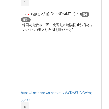
1
117
名無し
2月前
ID:k3NDk4MTU(1/1)
NG
報告
"韓国与党代表「民主化運動の嘲笑防止法作る」
スタバへの出入り自制を呼び掛け"
https://l.smartnews.com/m-7M4Tc5SU/7OvYpg
>>119
0