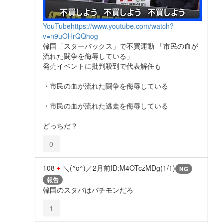
YouTube
https://www.youtube.com/watch?
v=n9uOHrQQhog
韓国「スターバックス」で不買運動 「市民の血が
流れた闘争を侮辱している」
発売イベントに批判殺到で代表解任も
・市民の血が流れた闘争を侮辱している
・市民の血が流れた逃走を侮辱している
どっちだ？
0
108
＼(^o^)／
2月前
ID:M4OTczMDg(1/1)
NG
報告
韓国のスタバはパチモンだろ
1