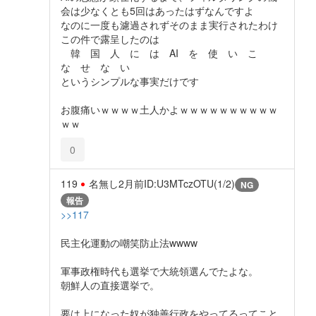
会は少なくとも5回はあったはずなんですよ
なのに一度も濾過されずそのまま実行されたわけ
この件で露呈したのは
韓 国 人 に は AI を 使 い こ
な せ な い
というシンプルな事実だけです
お腹痛いｗｗｗｗ土人かよｗｗｗｗｗｗｗｗｗｗ
ｗｗ
0
119
名無し
2月前
ID:U3MTczOTU(1/2)
NG
報告
>>117
民主化運動の嘲笑防止法wwww
軍事政権時代も選挙で大統領選んでたよな。
朝鮮人の直接選挙で。
要は上になった奴が独善行政をやってるってこと