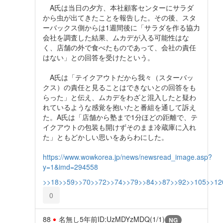
A氏は当日の夕方、本社顧客センターにサラダ
から虫が出てきたことを報告した。その後、スタ
ーバックス側からは1週間後に「サラダを作る協力
会社を調査した結果、ムカデが入る可能性はな
く、店舗の外で食べたものであって、会社の責任
はない」との回答を受けたという。
A氏は「テイクアウトだから我々（スターバッ
クス）の責任と見ることはできないとの回答をも
らった」と伝え、ムカデをわざと混入したと疑わ
れているような感覚を抱いたと番組を通して訴え
た。A氏は「店舗から塾まで1分ほどの距離で、テ
イクアウトの包装も開けずそのまま冷蔵庫に入れ
た」ともどかしい思いをあらわにした。
https://www.wowkorea.jp/news/newsread_image.asp?
y=1&imd=294558
>>18
>>59
>>70
>>72
>>74
>>79
>>84
>>87
>>92
>>105
>>12
0
88
名無し
5年前
ID:UzMDYzMDQ(1/1)
NG