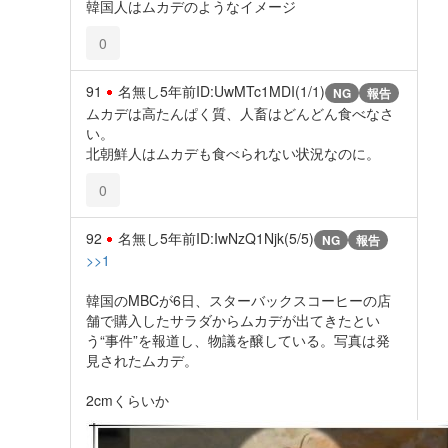
韓国人はムカデのようなイメージ
0
91
名無し
5年前
ID:UwMTc1MDI(1/1)
NG
報告
ムカデは高たんぱく質、人畜はどんどん食べなさ
い。
北朝鮮人はムカデも食べられない状況なのに。
0
92
名無し
5年前
ID:IwNzQ1Njk(5/5)
NG
報告
>>1
韓国のMBCが6日、スターバックスコーヒーの店
舗で購入したサラダからムカデが出てきたとい
う“事件”を報道し、物議を醸している。写真は発
見されたムカデ。
2cmくらいか