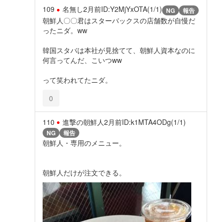
109
名無し
2月前
ID:Y2MjYxOTA(1/1)
NG
報告
朝鮮人〇〇君はスターバックスの店舗数が自慢だ
ったニダ。ww
韓国スタバは本社が見捨てて、朝鮮人資本なのに
何言ってんだ、こいつww
って笑われてたニダ。
0
110
進撃の朝鮮人
2月前
ID:k1MTA4ODg(1/1)
NG
報告
朝鮮人・専用のメニュー。
朝鮮人だけが注文できる。