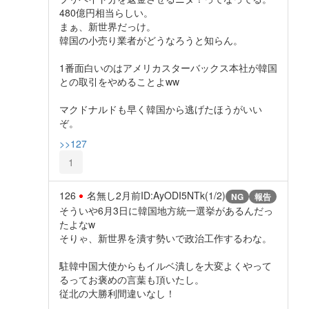
480億円相当らしい。
まぁ、新世界だっけ。
韓国の小売り業者がどうなろうと知らん。
1番面白いのはアメリカスターバックス本社が韓国
との取引をやめることよww
マクドナルドも早く韓国から逃げたほうがいい
ぞ。
>>127
1
126
名無し
2月前
ID:AyODI5NTk(1/2)
NG
報告
そういや6月3日に韓国地方統一選挙があるんだっ
たよなw
そりゃ、新世界を潰す勢いで政治工作するわな。
駐韓中国大使からもイルベ潰しを大変よくやって
るってお褒めの言葉も頂いたし。
従北の大勝利間違いなし！