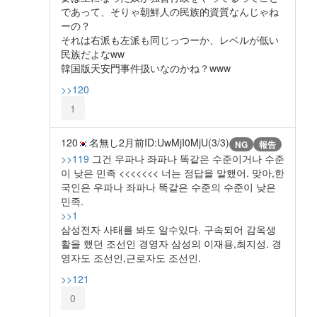
であって、そりゃ朝鮮人の民族的資質なんじゃね
ーの？
それは右派も左派も同じっつーか、レベルが低い
民族だよなww
韓国版天安門事件扱いなのかね？www
>>120
1
120
名無し
2月前
ID:UwMjI0MjU(3/3)
NG
報告
>>119
그건 우파나 좌파나 똑같은 수준이거나 수준
이 낮은 민족 <<<<<<< 너는 정답을 말했어. 맞아,한
국인은 우파나 좌파나 똑같은 수준의 수준이 낮은
민족.
>>1
삼성전자 사태를 봐도 알수있다. 구속되어 감옥생
활을 했던 조선인 경영자 삼성의 이재용,최지성. 경
영자도 조선인,근로자도 조선인.
>>121
0