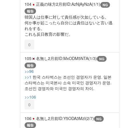
104
正義の味方
2月前
ID:AzNjAyNzA(1/1)
NG
報告
韓国人は仕事に対して責任感が欠如している。
何か事が起こったら自分には責任はないと言い逃
れをする。
これも反日教育の影響だ。
0
105
名無し
2月前
ID:MxODM5NTA(1/3)
NG
報告
>>96
>>1
한국 스타벅스는 조선인 경영자가 운영. 일본
스타벅스는 미국본사 소속 미국인 경영자가 운영.
조선인 경영자와 미국인 경영자의 차이.
>>106
0
106
名無し
2月前
ID:Y5ODA3MzI(2/7)
NG
報告