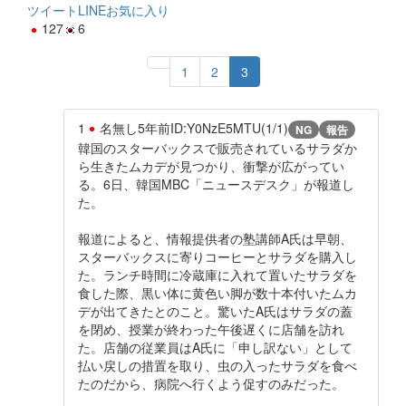
ツイート
LINE
お気に入り
127
6
1
2
3
1
名無し
5年前
ID:Y0NzE5MTU(1/1)
NG
報告
韓国のスターバックスで販売されているサラダか
ら生きたムカデが見つかり、衝撃が広がってい
る。6日、韓国MBC「ニュースデスク」が報道し
た。
報道によると、情報提供者の塾講師A氏は早朝、
スターバックスに寄りコーヒーとサラダを購入し
た。ランチ時間に冷蔵庫に入れて置いたサラダを
食した際、黒い体に黄色い脚が数十本付いたムカ
デが出てきたとのこと。驚いたA氏はサラダの蓋
を閉め、授業が終わった午後遅くに店舗を訪れ
た。店舗の従業員はA氏に「申し訳ない」として
払い戻しの措置を取り、虫の入ったサラダを食べ
たのだから、病院へ行くよう促すのみだった。