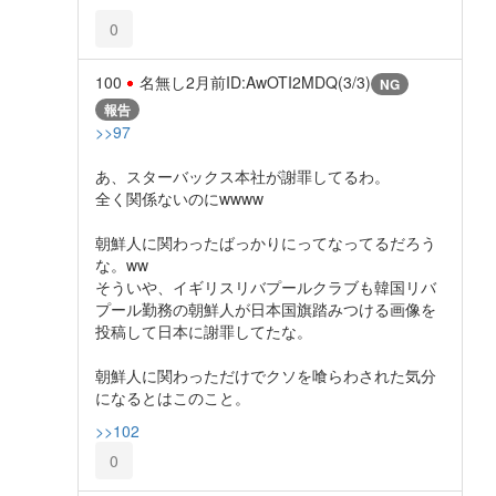
0
100
名無し
2月前
ID:AwOTI2MDQ(3/3)
NG
報告
>>97
あ、スターバックス本社が謝罪してるわ。
全く関係ないのにwwww
朝鮮人に関わったばっかりにってなってるだろう
な。ww
そういや、イギリスリバプールクラブも韓国リバ
プール勤務の朝鮮人が日本国旗踏みつける画像を
投稿して日本に謝罪してたな。
朝鮮人に関わっただけでクソを喰らわされた気分
になるとはこのこと。
>>102
0