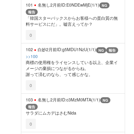
101
名無し
2月前
ID:E0NDEwMjE(1/1)
NG
報告
「韓国スターバックスからお客様への蛋白質の無
料サービスにだ」。嘘言えってか？
0
102
白妙
2月前
ID:g5MDU1NzU(1/1)
NG
報告
>>100
商標の使用権をライセンスしている以上、企業イ
メージの棄損につながるからね。
謝って済むのなら、って感じかな。
0
103
名無し
2月前
ID:c3MzM0MTA(1/1)
NG
報告
サラダにムカデはさむNida
0