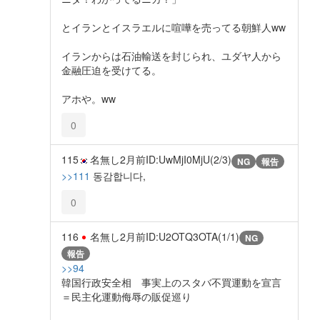
とイランとイスラエルに喧嘩を売ってる朝鮮人ww
イランからは石油輸送を封じられ、ユダヤ人から
金融圧迫を受けてる。
アホや。ww
0
115
名無し
2月前
ID:UwMjI0MjU(2/3)
NG
報告
>>111
동감합니다,
0
116
名無し
2月前
ID:U2OTQ3OTA(1/1)
NG
報告
>>94
韓国行政安全相 事実上のスタバ不買運動を宣言
＝民主化運動侮辱の販促巡り