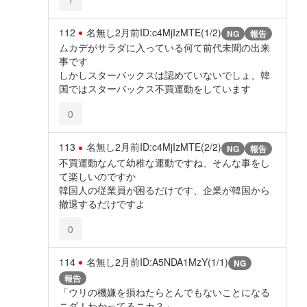
112
名無し
2月前
ID:c4MjIzMTE(1/2)
NG
報告
ムカデがサラダに入っている何て前代未聞の出来
事です
しかしスターバックスは認めていないでしょ、韓
国ではスターバックス不買運動をしています
0
113
名無し
2月前
ID:c4MjIzMTE(2/2)
NG
報告
不買運動なんて幼稚な運動ですね、そんな事をし
て楽しいのですか
韓国人の従業員が困るだけです、企業が韓国から
撤退するだけですよ
0
114
名無し
2月前
ID:A5NDA1MzY(1/1)
NG
報告
「ウリの機嫌を損ねたらとんでもないことになる
ニダ！わかってるニカ？」