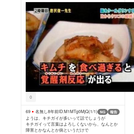
0
69
名無し
8年前
ID:M1MTg0MjQ(1/1)
NG
報告
ようは、キチガイが多いって話でしょうが
キチガイって言葉はよろしくないから、なんとか
障害とかなんとか病というだけで