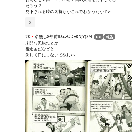
だろう？
見下される時の気持ちがこれでわかったか？w
2
78
名無し
8年前
ID:czODE0NjY(3/4)
NG
報告
未開な民族だとか
後進国だなどと
決して口にしないで欲しい