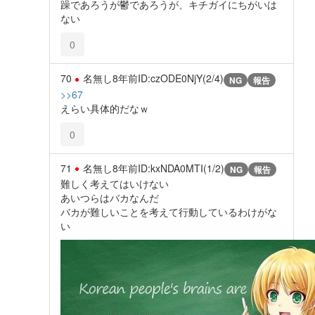
躁であろうが鬱であろうが、キチガイにちがいは
ない
0
70
名無し
8年前
ID:czODE0NjY(2/4)
NG
報告
>>67
えらい具体的だなｗ
0
71
名無し
8年前
ID:kxNDA0MTI(1/2)
NG
報告
難しく考えてはいけない
あいつらはバカなんだ
バカが難しいことを考えて行動しているわけがな
い