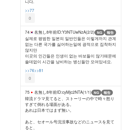
니다.
>>77
0
74
名無し
8年前
ID:Y3NTUwNzA(2/2)
NG
報告
실제로 평범한 일본의 일반인들은 이렇게까지 관계
없는 다른 국가를 싫어하는일에 광적으로 집착하지
않지만
이곳의 인간들은 인생이 없는 바보들이 많기때문에
쓸데없이 시간을 낭비하는 병신들만 모여있네요.
>>76
>>81
0
75
名無し
8年前
ID:cyMjc2NTA(1/1)
NG
報告
韓流ドラマ見てると、ストーリーの中で時々怒り
すぎて倒れる場面がある。
あれは日本ではまず無い。
あと、セオール号沈没事故などのニュースを見て
ると、