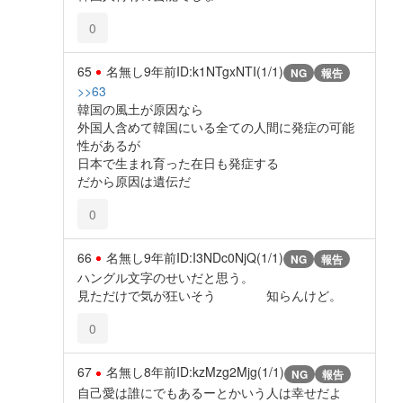
0
65
名無し
9年前
ID:k1NTgxNTI(1/1)
NG
報告
>>63
韓国の風土が原因なら
外国人含めて韓国にいる全ての人間に発症の可能
性があるが
日本で生まれ育った在日も発症する
だから原因は遺伝だ
0
66
名無し
9年前
ID:I3NDc0NjQ(1/1)
NG
報告
ハングル文字のせいだと思う。
見ただけで気が狂いそう 知らんけど。
0
67
名無し
8年前
ID:kzMzg2Mjg(1/1)
NG
報告
自己愛は誰にでもあるーとかいう人は幸せだよ