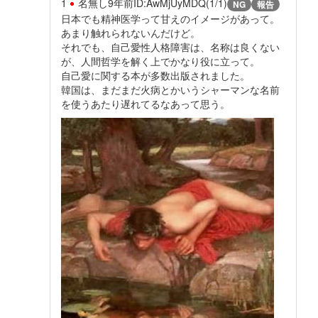
1
名無し
9年前
ID:AwMjUyMDQ(1/1)
NG
報告
日本でも精神医学って甘えのイメージがあって。
あまり触れられないんだけど。
それでも、自己愛性人格障害は、名称は良くない
が、人間哲学を解く上でかなり役に立って。
自己愛に関する本が多数出版されました。
韓国は、まだまだ火病とかいうシャーマンな名前
を使うあたり遅れてるなあって思う。