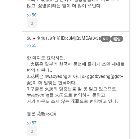
않고 [꽃병]이라는 말이 더 많이 쓰인다.
>>56
0
56
名無し
9年前
ID:c3MjQ3MDA(3/3)
NG
報告
>>55
한 마디로 요약하면,
1.火病은 일부러 한국어 문법에 틀리게 쓰면 제대로
번역이 된다..
2.花瓶은 hwabyeong이 아니라 ggotbyeong(ggot=
꽃)이 더 알맞는 한국어다.
3.구글은 火病의 맞춤법을 잘 못 알고 있으므로,
hwabyeong을 火病으로 번역하지 못하고
거의 아무도 쓰지 않는 花瓶으로 번역하고 있다.
결론 花瓶=火病
>>57
0