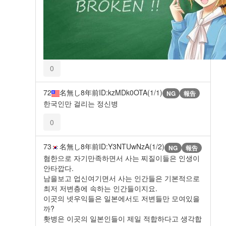
0
72
名無し
8年前
ID:kzMDk0OTA(1/1)
NG
報告
한국인만 걸리는 정신병
0
73
名無し
8年前
ID:Y3NTUwNzA(1/2)
NG
報告
혐한으로 자기만족하면서 사는 찌질이들은 인생이
안타깝다.
남을보고 업신여기면서 사는 인간들은 기본적으로
최저 저변층에 속하는 인간들이지요.
이곳의 넷우익들은 일본에서도 저변들만 모여있을
까?
홧병은 이곳의 일본인들이 제일 적합하다고 생각합