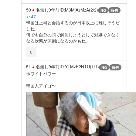
50
名無し
9年前
ID:M3MjAzMzA(2/2)
NG
報告
>>47
韓国は上司と会話するのが日本以上に難しそうだ
しね。
何でも自分の頭で解決しようとして対処できなく
なる状態が深刻になるのかもね。
0
51
名無し
9年前
ID:Y1MzE2NTU(1/1)
NG
報告
ホワイトパワー
韓国人アイゴ〜