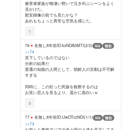
被害者家族が物凄い勢いで泣き叫ぶシーンをよく
見かけた。
慰安婦像の前でも見たかな？
あれもちょっと異常な空気を感じた。
1
76
名無し
8年前
ID:kxNDA0MTI(2/2)
NG
報告
>>74
見下しているのではない
分析の結果だ
普通の知能の人間として、朝鮮人の言動は不可解
すぎる
同時に、この狂った民族を観察するのは
お笑い芸人を見るより、遥かに面白いｗ
0
77
名無し
8年前
ID:UwOTczNDI(1/1)
NG
報告
>>73
お前らも東南アジアの途上国の人達を見下してる