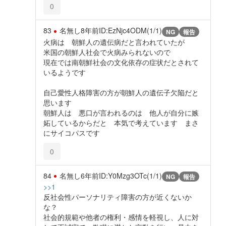
0
83
名無し
8年前
ID:EzNjc4ODM(1/1)
NG
報告
火病は 朝鮮人の遺伝病だと言われていたが
米国の朝鮮人社会で火病みられないので
現在では南朝鮮社会の文化依存の症状だとされて
いるようです
自己愛性人格障害の方が朝鮮人の遺伝子欠陥だと
思います
朝鮮人は 悪口が言われるのは 他人が自分に嫉
妬しているからだと 本気で考えています まさ
にサイコパスです
0
84
名無し
6年前
ID:Y0Mzg3OTc(1/1)
NG
報告
>>1
反社会性パーソナリティ障害の方が近くないか
な？
社会的規範や他者の権利・感情を軽視し、人に対