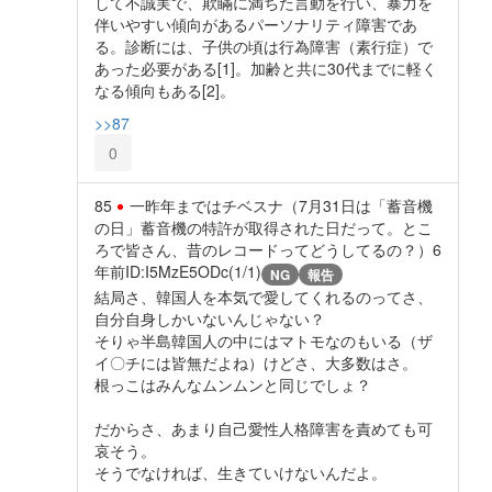
して不誠実で、欺瞞に満ちた言動を行い、暴力を
伴いやすい傾向があるパーソナリティ障害であ
る。診断には、子供の頃は行為障害（素行症）で
あった必要がある[1]。加齢と共に30代までに軽く
なる傾向もある[2]。
>>87
0
85
一昨年まではチベスナ（7月31日は「蓄音機
の日」蓄音機の特許が取得された日だって。とこ
ろで皆さん、昔のレコードってどうしてるの？）
6
年前
ID:I5MzE5ODc(1/1)
NG
報告
結局さ、韓国人を本気で愛してくれるのってさ、
自分自身しかいないんじゃない？
そりゃ半島韓国人の中にはマトモなのもいる（ザ
イ〇チには皆無だよね）けどさ、大多数はさ。
根っこはみんなムンムンと同じでしょ？
だからさ、あまり自己愛性人格障害を責めても可
哀そう。
そうでなければ、生きていけないんだよ。