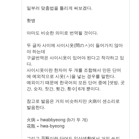
일부러 맞춤법을 틀리게 써보겠다.
홧병
아마도 비슷한 의미로 번역될 것이다.
두 글자 사이에 사이시옷(間のㅅ)이 들어가지 않아
야 하는데
구글번역은 사이시옷이 있어야 된다고 착각하고 있
다.
사이시옷이란 한자어 두 개를 조합해서 만든 단어
에 예외적으로 시옷(ㅅ)을 넣는 경우를 말한다.
예외이기 때문에 한국어의 모든 단어 중에 [셋방, 곳
간, 숫자, 찻간, 툇간, 횟수] 6개 뿐이다.
참고로 발음은 거의 비슷하지만 火病이 센소리로
발음한다.
火病 = hwabbyeong (b가 두 개)
花瓶 = hwa-byeong
그리고 花瓶이란 단어도 일상생활에서 거의 쓰지