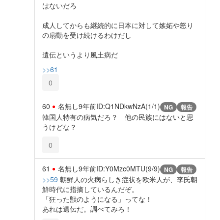
はないだろ
成人してからも継続的に日本に対して嫉妬や怒り
の扇動を受け続けるわけだし
遺伝というより風土病だ
>>61
0
60
名無し
9年前
ID:Q1NDkwNzA(1/1)
NG
報告
韓国人特有の病気だろ？ 他の民族にはないと思
うけどな？
0
61
名無し
9年前
ID:Y0Mzc0MTU(9/9)
NG
報告
>>59
朝鮮人の火病らしき症状を欧米人が、李氏朝
鮮時代に指摘しているんだぞ。
「狂った獣のようになる」ってな！
あれは遺伝だ。調べてみろ！