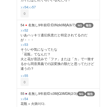
>>54
>>57
0
54
名無し
9年前
ID:E0Nzk0MjA(6/7)
NG
報告
>>52
いあハッキリ遺伝疾患だと特定されてるのだ
が・・・
>>53
そういや気になってたな
「花瓶」てなんだ？
火と花が音読みで「ファ」または「カ」で一致す
るから同音異義での誤変換の類だと思ってたけど
違うの？
>>55
0
55
名無し
9年前
ID:c3MjQ3MDA(2/3)
NG
報告
>>54
花瓶 = 火病이다.