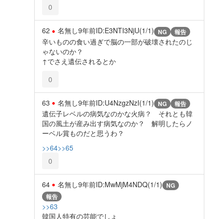
0
62
名無し
9年前
ID:E3NTI3NjU(1/1)
NG
報告
辛いものの食い過ぎで脳の一部が破壊されたのじ
ゃないのか？
↑でさえ遺伝されるとか
0
63
名無し
9年前
ID:U4NzgzNzI(1/1)
NG
報告
遺伝子レベルの病気なのかな火病？ それとも韓
国の風土が産み出す病気なのか？ 解明したらノ
ーベル賞ものだと思うわ？
>>64
>>65
0
64
名無し
9年前
ID:MwMjM4NDQ(1/1)
NG
報告
>>63
韓国人特有の芸能でしょ