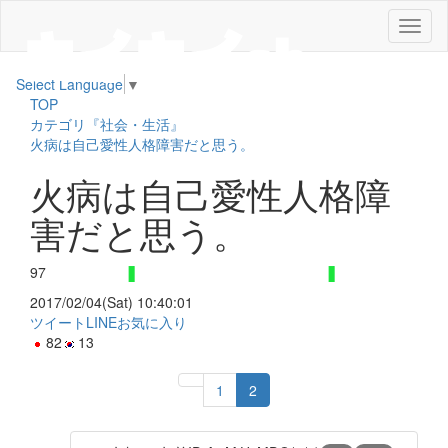
メ
ニ
ュ
Select Language
▼
ー
TOP
カテゴリ『社会・生活』
火病は自己愛性人格障害だと思う。
火病は自己愛性人格障
害だと思う。
97
2017/02/04(Sat) 10:40:01
ツイート
LINE
お気に入り
82
13
1
2