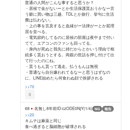
普通の人間がこんな事すると思うか？
・居候で金がないーとか生活保護貰おうかなー言
う癖に買い物は三越、TDLとか旅行、挙句に生活
費は払わない。
・上の事を言及すると血縁がー法律がーとか屁理
屈を並べる。
・電気節約してるのに居候の部屋は夜中まで付い
てて、エアコンのファンも回ってる。
・身内が死ぬと我先に姉だからとかいう理由で相
続多く貰おうとする。両親の世話を押し付けて出
て行ったのにね。
・貰うもん貰って逃走。払うもんは無視
・普通なら自分嫌われてるなーと思うはずなの
に、LINE始めたら何食わぬ顔で挨拶される
>>70
0
68
名無し
8年前
ID:czODE0NjY(1/4)
NG
報告
>>20
キムチは麻薬と同じ
食べ過ぎると脳細胞が破壊される