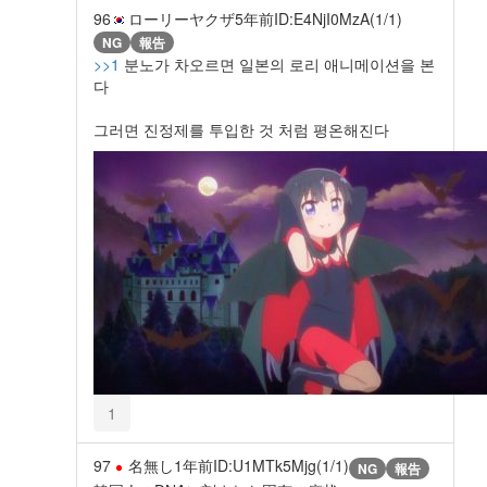
96
ローリーヤクザ
5年前
ID:E4NjI0MzA(1/1)
NG
報告
>>1
분노가 차오르면 일본의 로리 애니메이션을 본
다
그러면 진정제를 투입한 것 처럼 평온해진다
1
97
名無し
1年前
ID:U1MTk5Mjg(1/1)
NG
報告