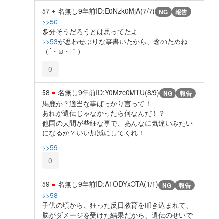
57
名無し
9年前
ID:E0Nzk0MjA(7/7)
NG
報告
>>56
多分そうだろうとは思ってたよ
>>53
が思わせぶりな事書いたから、念のためね
（´・ω・｀）
0
58
名無し
9年前
ID:Y0Mzc0MTU(8/9)
NG
報告
馬鹿か？適当な事ばっかり言って！
あれが遺伝じゃなかったら何なんだ！？
他国の人間が些細な事で、あんなに気違いみたい
になるか？いい加減にしてくれ！
>>59
0
59
名無し
9年前
ID:A1ODYxOTA(1/1)
NG
報告
>>58
子供の頃から、狂った反日教育を叩き込まれて、
脳がダメージを受けた結果だから、遺伝のせいで