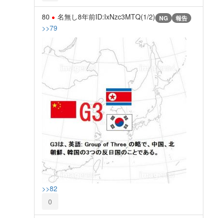
80
名無し
8年前
ID:IxNzc3MTQ(1/2)
NG
報告
>>79
>>82
0