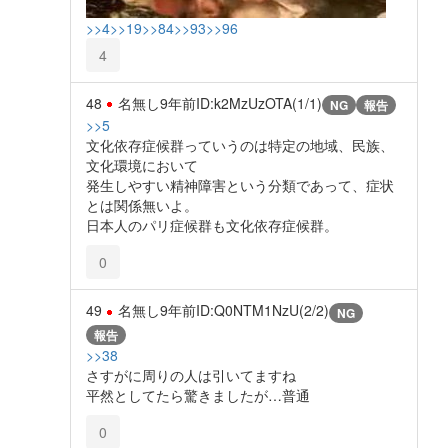
>>4
>>19
>>84
>>93
>>96
4
48
名無し
9年前
ID:k2MzUzOTA(1/1)
NG
報告
>>5
文化依存症候群っていうのは特定の地域、民族、
文化環境において
発生しやすい精神障害という分類であって、症状
とは関係無いよ。
日本人のパリ症候群も文化依存症候群。
0
49
名無し
9年前
ID:Q0NTM1NzU(2/2)
NG
報告
>>38
さすがに周りの人は引いてますね
平然としてたら驚きましたが…普通
0