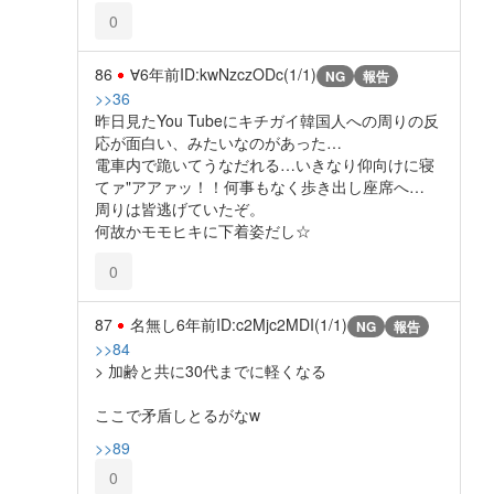
0
86
∀
6年前
ID:kwNzczODc(1/1)
NG
報告
>>36
昨日見たYou Tubeにキチガイ韓国人への周りの反
応が面白い、みたいなのがあった…
電車内で跪いてうなだれる…いきなり仰向けに寝
てァ"アアァッ！！何事もなく歩き出し座席へ…
周りは皆逃げていたぞ。
何故かモモヒキに下着姿だし☆
0
87
名無し
6年前
ID:c2Mjc2MDI(1/1)
NG
報告
>>84
> 加齢と共に30代までに軽くなる
ここで矛盾しとるがなw
>>89
0