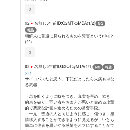
0
92
名無し
5年前
ID:Q2MTk5MDA(1/2)
NG
報告
朝鮮人に普通に見られるものを障害というnika？
(^^)
0
93
名無し
5年前
ID:k3OTcyMTA(1/1)
NG
報告
>>1
サイコパスだと思う。下記だとしたら火病も単な
る武器
・息を吐くように嘘をつき、真実を歪め、欺き、
約束を破り、弱い者をおまえが悪いと責める攻撃
的で悪辣な計画を進めるための常套手段。
・一見、普通の人と同じように感じ、傷つき、感
情移入することができるように見えるが、いとも
簡単に他者を思いやる感情をオフにすることがで