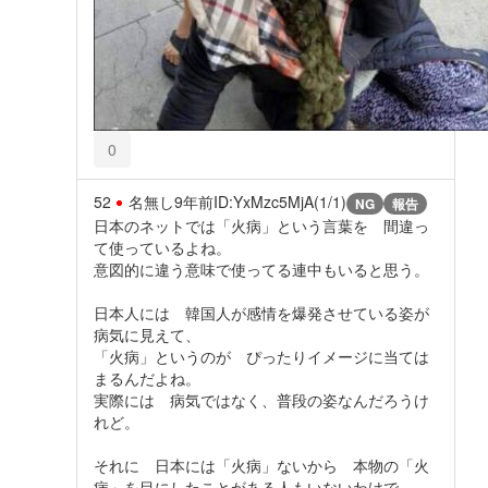
0
52
名無し
9年前
ID:YxMzc5MjA(1/1)
NG
報告
日本のネットでは「火病」という言葉を 間違っ
て使っているよね。
意図的に違う意味で使ってる連中もいると思う。
日本人には 韓国人が感情を爆発させている姿が
病気に見えて、
「火病」というのが ぴったりイメージに当ては
まるんだよね。
実際には 病気ではなく、普段の姿なんだろうけ
れど。
それに 日本には「火病」ないから 本物の「火
病」を目にしたことがある人もいないわけで、