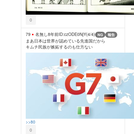
0
79
名無し
8年前
ID:czODE0NjY(4/4)
NG
報告
まあ日本は世界が認めている先進国だから
キムチ民族が嫉妬するのも仕方ない
>>80
0