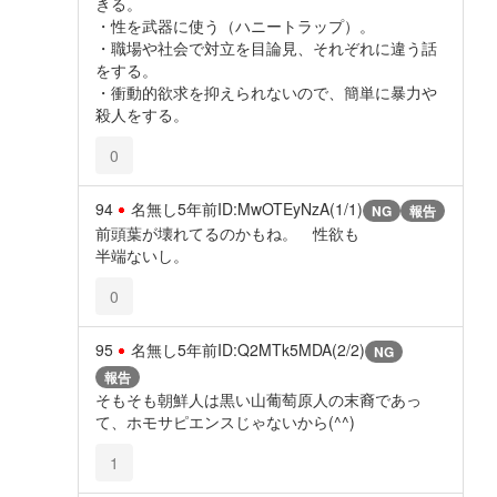
きる。
・性を武器に使う（ハニートラップ）。
・職場や社会で対立を目論見、それぞれに違う話
をする。
・衝動的欲求を抑えられないので、簡単に暴力や
殺人をする。
0
94
名無し
5年前
ID:MwOTEyNzA(1/1)
NG
報告
前頭葉が壊れてるのかもね。 性欲も
半端ないし。
0
95
名無し
5年前
ID:Q2MTk5MDA(2/2)
NG
報告
そもそも朝鮮人は黒い山葡萄原人の末裔であっ
て、ホモサピエンスじゃないから(^^)
1