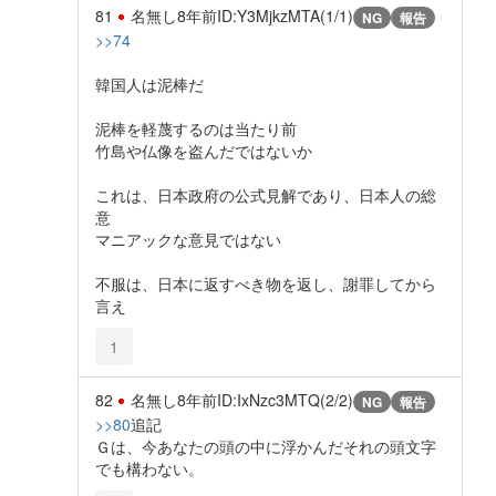
81
名無し
8年前
ID:Y3MjkzMTA(1/1)
NG
報告
>>74
韓国人は泥棒だ
泥棒を軽蔑するのは当たり前
竹島や仏像を盗んだではないか
これは、日本政府の公式見解であり、日本人の総
意
マニアックな意見ではない
不服は、日本に返すべき物を返し、謝罪してから
言え
1
82
名無し
8年前
ID:IxNzc3MTQ(2/2)
NG
報告
>>80
追記
Ｇは、今あなたの頭の中に浮かんだそれの頭文字
でも構わない。