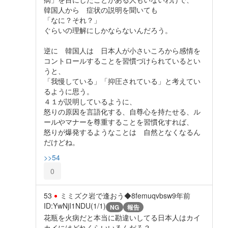
韓国人から 症状の説明を聞いても
「なに？それ？」
ぐらいの理解にしかならないんだろう。
逆に 韓国人は 日本人が小さいころから感情を
コントロールすることを習慣づけられているとい
うと、
「我慢している」「抑圧されている」と考えてい
るように思う。
４１が説明しているように、
怒りの原因を言語化する、自尊心を持たせる、ル
ールやマナーを尊重することを習慣化すれば、
怒りが爆発するようなことは 自然となくなるん
だけどね。
>>54
0
53
ミミズク岩で逢おう◆8femuqvbsw
9年前
ID:YwNjI1NDU(1/1)
NG
報告
花瓶を火病だと本当に勘違いしてる日本人はカイ
カイにはどれくらいいるんだろ？