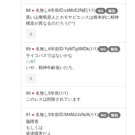
88
名無し
6年前
ID:c4MzE2NjE(1/1)
NG
報告
黒い山葡萄原人とホモサピエンスは根本的に精神
構造が異なるのだろう(^^)
0
89
名無し
6年前
ID:YyMTg5MDk(1/1)
NG
報告
サイコパスではないかな
>>87
いや、精神年齢低いだろ。
0
90
名無し
5年前
(1/1)
このレスは削除されています
91
名無し
5年前
ID:M4MzUxNzA(1/1)
NG
報告
脳障害
もしくは
発達障害だよ