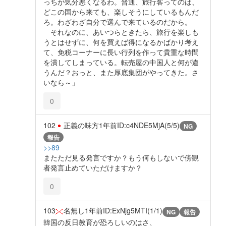
っちが気分悪くなるわ。普通、旅行客ってのは、
どこの国から来ても、楽しそうにしているもんだ
ろ。わざわざ自分で選んで来ているのだから。
それなのに、あいつらときたら、旅行を楽しも
うとはせずに、何を買えば得になるかばかり考え
て、免税コーナーに長い行列を作って貴重な時間
を潰してしまっている。転売屋の中国人と何が違
うんだ？おっと、また厚底集団がやってきた。さ
いなら～」
0
102
正義の味方
1年前
ID:c4NDE5MjA(5/5)
NG
報告
>>89
またただ見る発言ですか？もう何もしないで傍観
者発言止めていただけますか？
0
103
名無し
1年前
ID:ExNjg5MTI(1/1)
NG
報告
韓国の反日教育が恐ろしいのはさ、