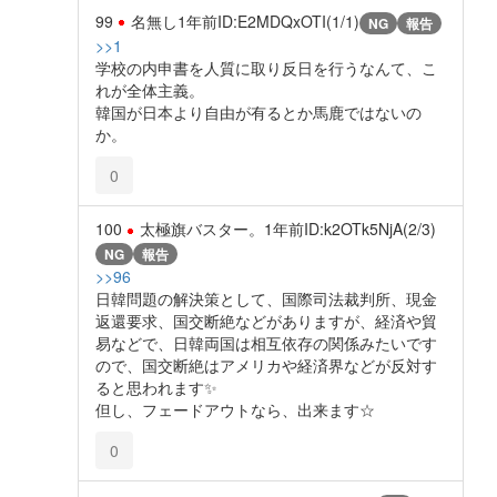
99
名無し
1年前
ID:E2MDQxOTI(1/1)
NG
報告
>>1
学校の内申書を人質に取り反日を行うなんて、こ
れが全体主義。
韓国が日本より自由が有るとか馬鹿ではないの
か。
0
100
太極旗バスター。
1年前
ID:k2OTk5NjA(2/3)
NG
報告
>>96
日韓問題の解決策として、国際司法裁判所、現金
返還要求、国交断絶などがありますが、経済や貿
易などで、日韓両国は相互依存の関係みたいです
ので、国交断絶はアメリカや経済界などが反対す
ると思われます✨️
但し、フェードアウトなら、出来ます☆
0