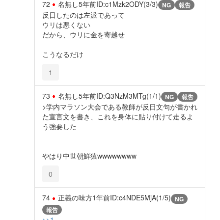
72
名無し
5年前
ID:c1Mzk2ODY(3/3)
NG
報告
反日したのは左派であって
ウリは悪くない
だから、ウリに金を寄越せ
こうなるだけ
1
73
名無し
5年前
ID:Q3NzM3MTg(1/1)
NG
報告
>学内マラソン大会である教師が反日文句が書かれ
た宣言文を書き、これを身体に貼り付けて走るよ
う強要した
やはり中世朝鮮猿wwwwwwww
0
74
正義の味方
1年前
ID:c4NDE5MjA(1/5)
NG
報告
>>1