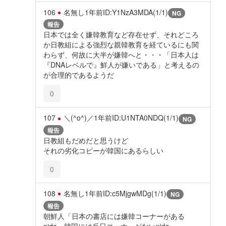
106
名無し
1年前
ID:Y1NzA3MDA(1/1)
NG
報告
日本では全く嫌韓教育など存在せず、それどころ
か日教組による強烈な親韓教育を経ているにも関
わらず、何故に大半が嫌韓へと・・・「日本人は
『DNAレベルで』鮮人が嫌いである」と考えるの
が合理的であるようだ
0
107
＼(^o^)／
1年前
ID:U1NTA0NDQ(1/1)
NG
報告
日教組もだめだと思うけど
それの劣化コピーが韓国にあるらしい
0
108
名無し
1年前
ID:c5MjgwMDg(1/1)
NG
報告
朝鮮人「日本の書店には嫌韓コーナーがある
nida、韓国には反日コーナーがないnida」