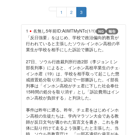
1
2
3
1
名無し
5年前
ID:A0MTMyNTc(1/1)
NG
報告
「反日強要」をはじめ、学校で政治偏向的教育が
行われていると主張したソウル·インホン高校の卒
業生が学校を相手にした訴訟で勝訴した。
27日、ソウル行政裁判所行政2部（李ジョンミン
部長判事）によると、インホン高校卒業生のチェ·
インホ君（19）は、学校を相手取って起こした懲
戒措置処分取り消し訴訟で一部勝訴した。イ部長
判事は「インホン高校がチェ君に下した社会奉仕
15時間の処分を取り消す」とし「訴訟費用はイン
ホン高校が負担する」と判決した。
事件は昨年に遡る。昨年、チェ君をはじめインホ
ン高校の生徒たちは、学内マラソン大会である教
師が反日文句が書かれた宣言文を書き、これを身
体に貼り付けて走るよう強要したと主張した。当
時、ソウル市教育庁は、「一部不適切な発言があ