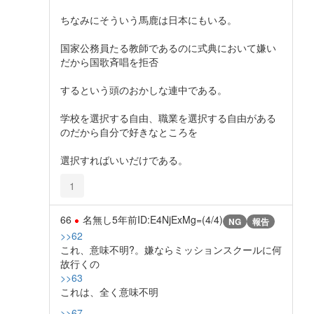
ちなみにそういう馬鹿は日本にもいる。
国家公務員たる教師であるのに式典において嫌い
だから国歌斉唱を拒否
するという頭のおかしな連中である。
学校を選択する自由、職業を選択する自由がある
のだから自分で好きなところを
選択すればいいだけである。
1
66
名無し
5年前
ID:E4NjExMg=(4/4)
NG
報告
>>62
これ、意味不明?。嫌ならミッションスクールに何
故行くの
>>63
これは、全く意味不明
>>67