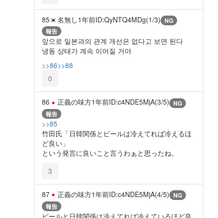
85
名無し
1年前
ID:QyNTQ4MDg(1/3)
NG
報告
앞으로 일본과의 관계 개선은 없다고 보면 된다
냉동 상태가 계속 이어질 거야
>>86
>>88
0
86
正義の味方
1年前
ID:c4NDE5MjA(3/5)
NG
報告
>>85
竹田氏「日韓関係とビールは冷えてれば冷えるほ
ど良い」
という発言に良いこと言うわぁと思ったね。
3
87
正義の味方
1年前
ID:c4NDE5MjA(4/5)
NG
報告
ビールと日韓関係は冷えてれば冷えているほど良