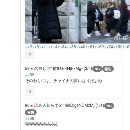
>>2
>>5
>>11
>>14
>>34
>>38
>>40
>>61
>>62
>>74
>>92
>>9
2
59
名無し
5年前
ID:E4NjExMg=(3/4)
NG
報告
>>58
そのわりには、チャイナの言いなりだよね
0
60
詠み人知らず
5年前
ID:gzNDMzMjI(1/1)
NG
報告
>>58
🤣🤣🤣🤣🤣🤣🤣🤣