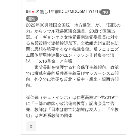
98
名無し
1年前
ID:UzMDQ5MTY(1/1)
NG
報告
2022年06月韓国全国統一地方選挙、が、『国民の
力』からソウル冠岳区議会議員、20歳で区議当
選。イ・ギョンオク女性党慶南道党委員長に対す
る名誉毀損で逮捕控訴却下、全教組光州支部を訪
問し思想を強要するなと抗議負傷。反フェミニズ
ム団体新男性連帯のユン・ジソン非難集会で演
説、「5.16革命」と主張、
家父長制を擁護する社会保守主義傾向、政治
では権威主義的反共産主義及びマッカーシズム傾
向、外交では強硬な反北・反中・親米・親西方傾
向。
崔仁鎬（チェ・インホ）は仁憲高校3年生2019年
に「一部の教師が政治偏向教育」記者会見で告
発。教師は「日本は敵で北朝鮮は友人」、『全教
組』は左派系教師の団体
0