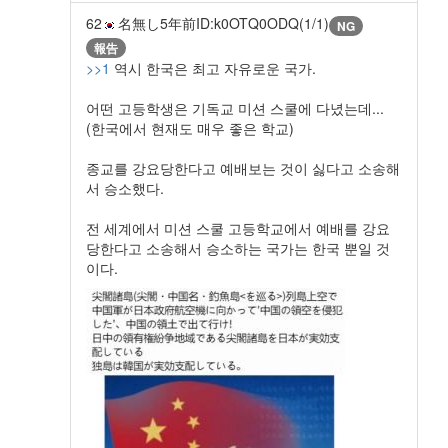
62
名無し
5年前
ID:k0OTQ0ODQ(1/1)
NG
報告
>>1
역시 한국은 최고 자유로운 국가.
어떤 고등학생은 기독교 미션 스쿨에 다녔는데...
(한국에서 현재도 매우 좋은 학교)
종교를 강요당한다고 예배보는 것이 싫다고 소송해
서 승소했다.
전 세계에서 미션 스쿨 고등학교에서 예배를 강요
당한다고 소송해서 승소하는 국가는 한국 뿐일 것
이다.