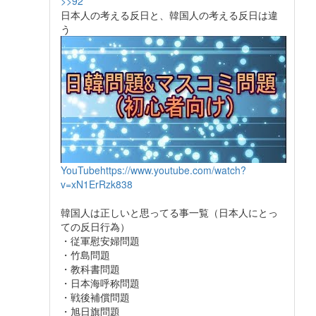
>>92
日本人の考える反日と、韓国人の考える反日は違
う
YouTube
https://www.youtube.com/watch?
v=xN1ErRzk838
韓国人は正しいと思ってる事一覧（日本人にとっ
ての反日行為）
・従軍慰安婦問題
・竹島問題
・教科書問題
・日本海呼称問題
・戦後補償問題
・旭日旗問題