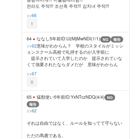
전라도 주적!!! 조선족 주적!!! 김치녀 주적!!!
>>66
1
64
ななし
5年前
ID:U2MjMwNDI(1/1)
NG
報告
>>62
意味がわからん？ 学校のスタイルがミッシ
ョンスクール高校で礼拝するのが入学前に
提示されていて入学したのか 提示されていな
くて強要されたならダメだが 意味がわからん
>>67
0
65
猛獣使い
5年前
ID:YxNTczNDQ(4/4)
NG
報告
>>62
それは自由ではなく、ルールを知ってて守らない
ただの馬鹿である。