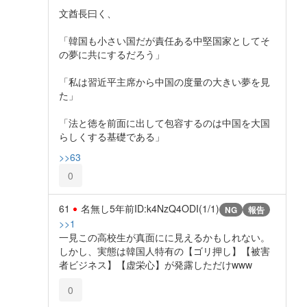
文酋長曰く、
「韓国も小さい国だが責任ある中堅国家としてそ
の夢に共にするだろう」
「私は習近平主席から中国の度量の大きい夢を見
た」
「法と徳を前面に出して包容するのは中国を大国
らしくする基礎である」
>>63
0
61
名無し
5年前
ID:k4NzQ4ODI(1/1)
NG
報告
>>1
一見この高校生が真面にに見えるかもしれない。
しかし、実態は韓国人特有の【ゴリ押し】【被害
者ビジネス】【虚栄心】が発露しただけwww
0