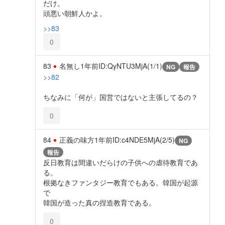
だけ。
頭悪い朝鮮人かよ。
>>83
0
83
名無し
1年前
ID:QyNTU3MjA(1/1)
NG
報告
>>82
ちなみに「何が」国営ではないと主張してるの？
0
84
正義の味方
1年前
ID:c4NDE5MjA(2/5)
NG
報告
反日教育は間違いだらけの子供への虐待教育であ
る。
根拠なきファンタジー教育でもある。韓国が起源
で
韓国が造った真の捏造教育である。
0