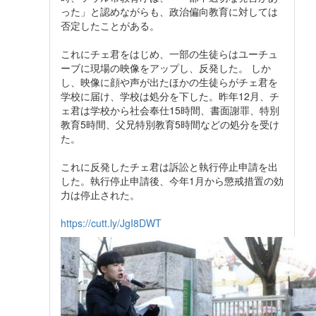
った」と認めながらも、政治偏向教育に対しては
否定したことがある。
これにチェ君をはじめ、一部の生徒らはユーチュ
ーブに現場の映像をアップし、反発した。 しか
し、映像に顔や声が出たほかの生徒らがチェ君を
学校に届け、学校は処分を下した。昨年12月、チ
ェ君は学校から社会奉仕15時間、書面謝罪、特別
教育5時間、父兄特別教育5時間などの処分を受け
た。
これに反発したチェ君は訴訟と執行停止申請を出
した。執行停止申請後、今年1月から懲戒措置の効
力は停止された。
https://cutt.ly/JgI8DWT