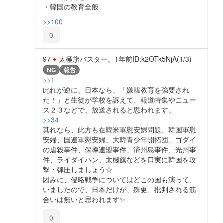
・韓国の教育全般
>>100
0
97
太極旗バスター。
1年前
ID:k2OTk5NjA(1/3)
NG
報告
>>1
此れが逆に、日本なら、「嫌韓教育を強要され
た！」と生徒が学校を訴えて、報道特集やニュー
ス２３などで、放送されると思われます。
>>34
其れなら、此方も在韓米軍慰安婦問題、韓国軍慰
安婦、国連軍慰安婦、大韓青少年開拓団、ゴダイ
の虐殺事件、保導連盟事件、済州島事件、光州事
件、ライダイハン、太極旗などを口実に韓国を攻
撃・弾圧しましょう☆
因みに、侵略戦争についてはどこの国も演って、
いましたので、日本だけが、殊更、批判される筋
合いは無いと思われます✨️
0