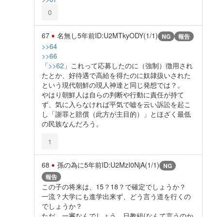
0
67
名無し
5年前
ID:U2MTkyODY(1/1)
NG
報告
>>64
>>66
「
>>62
」これって応募したのに（強制）徴用され
たとか、好待遇で高給を得たのに奴隷扱いされた
という現代朝鮮の現人神達と同じ発想では？。
やはり朝鮮人は自らの判断や行動に責任が持て
ず、気に入らなければ平気で嘘を云い訴訟を起こ
し「謝罪と賠償（此方が主目的）」とほざく最低
の民族なんだろう。
1
68
孫の為に
5年前
ID:U2MzI0NjA(1/1)
NG
報告
この子の将来は、15？18？で確定でしょうか？
一流？大学にも進学出来ず、どう言う道を行くの
でしょうか？
ただ、一審なんでしょう、日教組(なんて言うのか