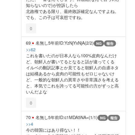
知らないので)が控訴したら
北政権である限り、最終敗訴確定なんですよね。
でも、この子は可哀想ですね。
0
69
名無し
5年前
ID:YzNjYxNjA(2/2)
NG
報告
>>62
これを書いたのが日本人なら100%皮肉なんだけ
ど、朝鮮人が書いてるとなると話が違ってくる
イルベの翻訳記事とか見てると朝鮮人の自虐ネタ
は結構あるから皮肉の可能性もゼロじゃないけ
ど、一般的な朝鮮人の異常さや非常識さを考える
と、本気でこれを誇ってる可能性の方がずっと高
いんだよな
0
70
名無し
5年前
ID:c1MDA5NA=(1/1)
NG
報告
>>4
今の韓国にはあり得ない！！