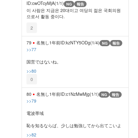
ID:cwOTcyMjA(1/1)
NG
報告
이 사람은 지금은 20대이고 여당의 젊은 국회의원
으로서 활동 중이다.
2
79
名無し
1年前
ID:kzNTY5ODg(1/4)
NG
報告
>>77
国営ではないね。
>>80
0
80
名無し
1年前
ID:c1NzMwMjg(1/1)
NG
報告
>>79
電波帯域
恥を知るならば、少しは勉強してから出てこいよ
>>82