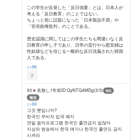
この学生が反発した「反日強要」とは、日本人が
考える「反日教育」のことではない。
ちょっと前に話題になった「日本製品不買」や
「安倍政権批判」のことである。
歴史認識に関してはこの学生たちも間違いなく反
日教育の申し子であり、日帝の蛮行やら慰安婦は
性奴隷などを信じる一般的な反日洗脳された韓国
人である。
>>96
2
93
名無し
1年前
ID:QyNTQ4MDg(3/3)
NG
報告
>>90
그것 뿐입니까?
한국인 무비자 입국 폐지
연말 음악프로그램 한국인 출연금지 쉽잖아
지상파 방송에서 한국 얘기나 한국인 출연도 금지
시켜라