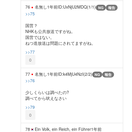
76
名無し
1年前
ID:UxNjU2MDQ(1/1)
NG
報告
>>75
国営？
NHKも公共放送ですがね。
国営ではない。
ねつ造放送は問題にされてますがね。
>>77
0
77
名無し
1年前
ID:k4MjU4NzI(2/2)
NG
報告
>>76
少しくらいは調べたの?
調べてから吠えなさい
>>79
0
78
Ein Volk, ein Reich, ein Führer
1年前