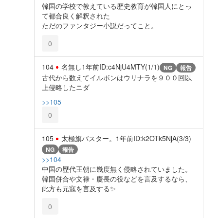
韓国の学校で教えている歴史教育が韓国人にとっ
て都合良く解釈された
ただのファンタジー小説だってこと。
0
104
名無し
1年前
ID:c4NjU4MTY(1/1)
NG
報告
古代から数えてイルボンはウリナラを９００回以
上侵略したニダ
>>105
0
105
太極旗バスター。
1年前
ID:k2OTk5NjA(3/3)
NG
報告
>>104
中国の歴代王朝に幾度無く侵略されていました。
韓国併合や文禄・慶長の役などを言及するなら、
此方も元寇を言及する✨️
0