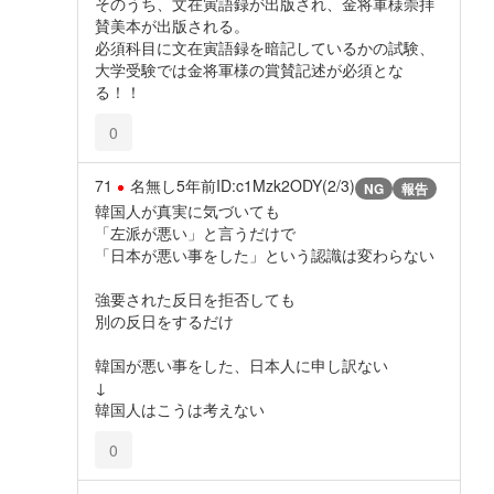
そのうち、文在寅語録が出版され、金将軍様崇拝
賛美本が出版される。
必須科目に文在寅語録を暗記しているかの試験、
大学受験では金将軍様の賞賛記述が必須とな
る！！
0
71
名無し
5年前
ID:c1Mzk2ODY(2/3)
NG
報告
韓国人が真実に気づいても
「左派が悪い」と言うだけで
「日本が悪い事をした」という認識は変わらない
強要された反日を拒否しても
別の反日をするだけ
韓国が悪い事をした、日本人に申し訳ない
↓
韓国人はこうは考えない
0