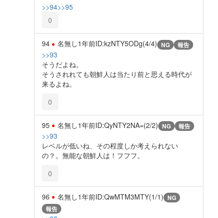
>>94
>>95
0
94
名無し
1年前
ID:kzNTY5ODg(4/4)
NG
報告
>>93
そうだよね。
そうされれても朝鮮人は当たり前と思える時代が
来るよね。
0
95
名無し
1年前
ID:QyNTY2NA=(2/2)
NG
報告
>>93
レベルが低いね、その程度しか考えられない
の？。無能な朝鮮人は！フフフ。
0
96
名無し
1年前
ID:QwMTM3MTY(1/1)
NG
報告