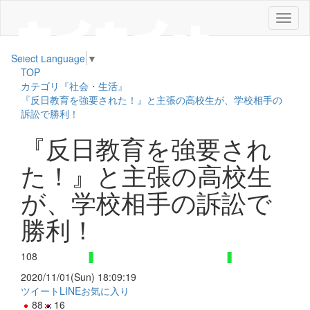
メ
ニ
ュ
Select Language
▼
ー
TOP
カテゴリ『社会・生活』
『反日教育を強要された！』と主張の高校生が、学校相手の
訴訟で勝利！
『反日教育を強要され
た！』と主張の高校生
が、学校相手の訴訟で
勝利！
108
2020/11/01(Sun) 18:09:19
ツイート
LINE
お気に入り
88
16