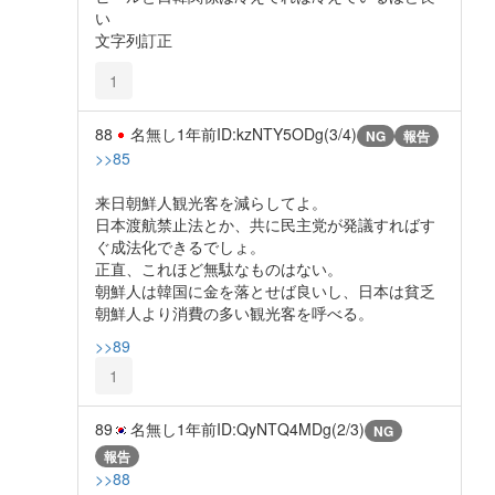
い
文字列訂正
1
88
名無し
1年前
ID:kzNTY5ODg(3/4)
NG
報告
>>85
来日朝鮮人観光客を減らしてよ。
日本渡航禁止法とか、共に民主党が発議すればす
ぐ成法化できるでしょ。
正直、これほど無駄なものはない。
朝鮮人は韓国に金を落とせば良いし、日本は貧乏
朝鮮人より消費の多い観光客を呼べる。
>>89
1
89
名無し
1年前
ID:QyNTQ4MDg(2/3)
NG
報告
>>88