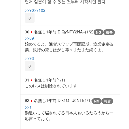
먼저 일본이 할 수 있는 것부터 시작하면 된다
>>90
>>102
0
90
名無し
1年前
ID:QyNTY2NA=(1/2)
NG
報告
>>89
始めてるよ、通貨スワップ再開延期、漁業協定破
棄、銀行の貸しはがし等々まだまだ続くよ。
>>93
0
91
名無し
1年前
(1/1)
このレスは削除されています
92
名無し
1年前
ID:k1OTU0NTI(1/1)
NG
報告
>>1
勘違いして騙されてる日本人もいるだろうから一
応言っておく。