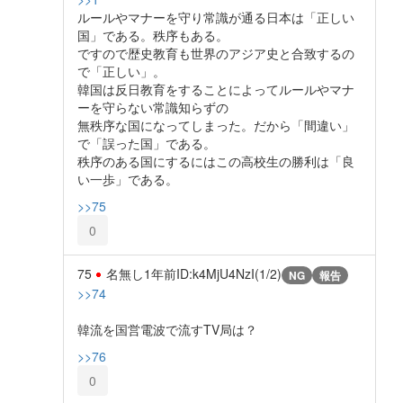
ルールやマナーを守り常識が通る日本は「正しい
国」である。秩序もある。
ですので歴史教育も世界のアジア史と合致するの
で「正しい」。
韓国は反日教育をすることによってルールやマナ
ーを守らない常識知らずの
無秩序な国になってしまった。だから「間違い」
で「誤った国」である。
秩序のある国にするにはこの高校生の勝利は「良
い一歩」である。
>>75
0
75
名無し
1年前
ID:k4MjU4NzI(1/2)
NG
報告
>>74
韓流を国営電波で流すTV局は？
>>76
0