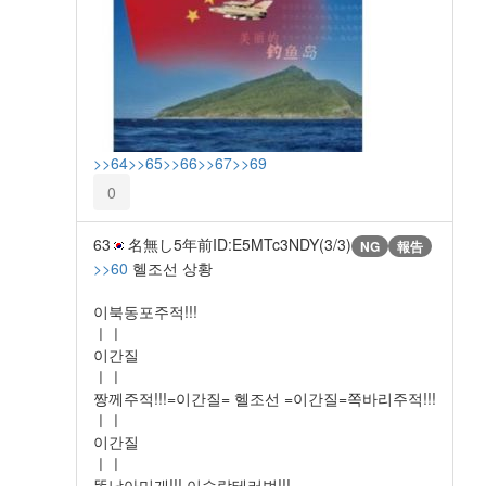
>>64
>>65
>>66
>>67
>>69
0
63
名無し
5年前
ID:E5MTc3NDY(3/3)
NG
報告
>>60
헬조선 상황
이북동포주적!!!
ㅣㅣ
이간질
ㅣㅣ
짱께주적!!!=이간질= 헬조선 =이간질=쪽바리주적!!!
ㅣㅣ
이간질
ㅣㅣ
똥남아미개!!! 이슬람테러범!!!