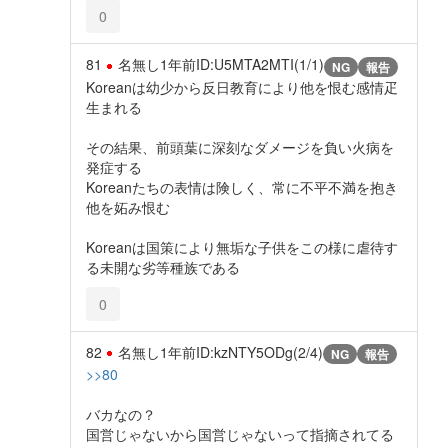
0
81
名無し
1年前
ID:U5MTA2MTI(1/1)
NG
報告
Koreanは幼少から反日教育により他を恨む感情疋
生まれる
その結果、前頭葉に深刻なダメージを負い火病を
発症する
Koreanたちの表情は険しく、常に不平不満を抱き
他を妬み恨む
Koreanは国策により無垢な子供をこの様に虐待す
る未開な劣等種族である
0
82
名無し
1年前
ID:kzNTY5ODg(2/4)
NG
報告
>>80
バカなの？
国営じゃないから国営じゃないって指摘されてる