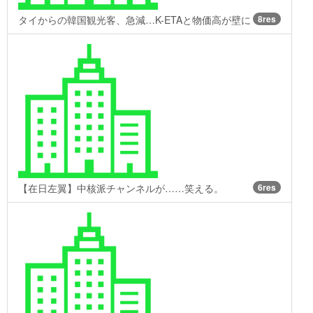
タイからの韓国観光客、急減…K-ETAと物価高が壁に
8res
【在日左翼】中核派チャンネルが……笑える。
6res