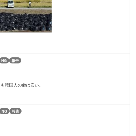
NG
報告
ても韓国人の命は安い。
NG
報告