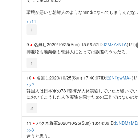
環境が悪いと朝鮮人のようなmindになってしまうんだな
>>11
1
9
名無し
2020/10/25(Sun) 15:56:57
ID:
I2MzYzNTA
(1/1)
排泄物も廃棄物も朝鮮人にとっては誤差のうちだろ。
1
10
名無し
2020/10/25(Sun) 17:40:07
ID:
E2NTgwMA=
(1/
>>2
韓国人は日本軍の731部隊が人体実験していたと騒いで
においてこうした人体実験を隠すための工作ではないの
2
11
パクネ将軍
2020/10/25(Sun) 18:44:39
ID:
I3NDM1MD
>>8
違うと思う。