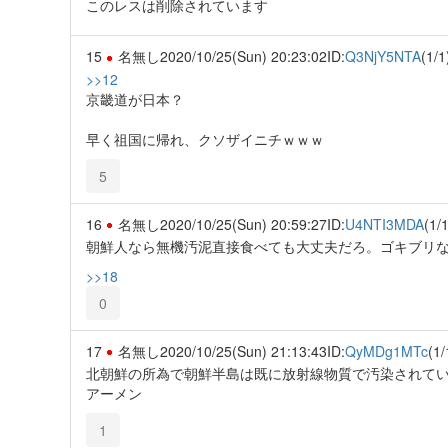
このレスは削除されています
15
名無し
2020/10/25(Sun) 20:23:02
ID:
Q3NjY5NTA
(1/1
>>12
京畿道が日本？
早く祖国に帰れ、クソザイニチｗｗｗ
5
16
名無し
2020/10/25(Sun) 20:59:27
ID:
U4NTI3MDA
(1/1
朝鮮人なら無機汚泥直接食べても大丈夫だろ。ゴキブリ
>>18
0
17
名無し
2020/10/25(Sun) 21:13:43
ID:
QyMDg1MTc
(1/
北朝鮮の所為で朝鮮半島は既に放射線物質で汚染されて
アーメン
1