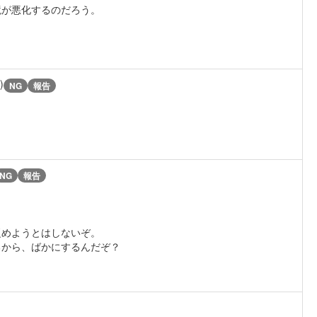
境が悪化するのだろう。
)
NG
報告
NG
報告
貶めようとはしないぞ。
るから、ばかにするんだぞ？