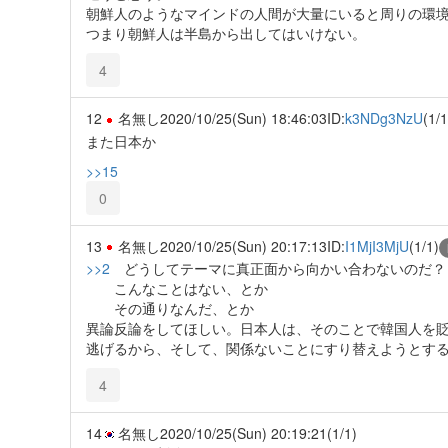
朝鮮人のようなマインドの人間が大量にいると周りの環
つまり朝鮮人は半島から出してはいけない。
4
12
名無し
2020/10/25(Sun) 18:46:03
ID:
k3NDg3NzU
(1/1
また日本か
>>15
0
13
名無し
2020/10/25(Sun) 20:17:13
ID:
I1MjI3MjU
(1/1)
>>2
どうしてテーマに真正面から向かい合わないのだ？
こんなことはない、とか
その通りなんだ、とか
異論反論をしてほしい。日本人は、そのことで韓国人を
逃げるから、そして、関係ないことにすり替えようとす
4
14
名無し
2020/10/25(Sun) 20:19:21
(1/1)