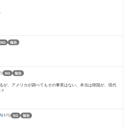
…
NG
報告
1)
NG
報告
いるが、アメリカが調べてもその事実はない。本当は韓国が、現代
か？
A
(1/1)
NG
報告