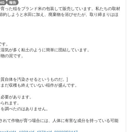
NG
報告
で育った稲をブランド米の包装して販売しています。私たちの取材
節約しようと水田に加え、廃棄物を浴びせたが、取り締まりはほ
です。
て湿気が多く粘土のように簡単に団結しています。
棄物の泥です。
質自体を汚染させるというものだ。]
はまだ収穫も終えていない稲作が盛んです。
。
る必要があります。
められます。
とを調べたのはありません。
てされて作物が育つ場合には、人体に有害な成分を持っている可能
=sec&sid1=102&oid=437&aid=0000250447