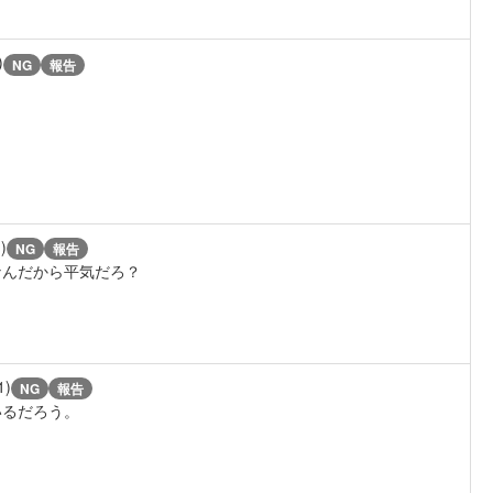
)
NG
報告
)
NG
報告
なんだから平気だろ？
1)
NG
報告
いるだろう。