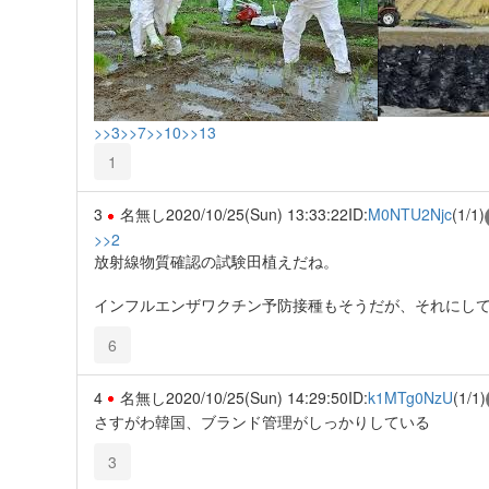
>>3
>>7
>>10
>>13
1
3
名無し
2020/10/25(Sun) 13:33:22
ID:
M0NTU2Njc
(1/1)
>>2
放射線物質確認の試験田植えだね。
インフルエンザワクチン予防接種もそうだが、それにし
6
4
名無し
2020/10/25(Sun) 14:29:50
ID:
k1MTg0NzU
(1/1)
さすがわ韓国、ブランド管理がしっかりしている
3