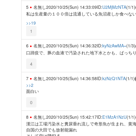
5
名無し
2020/10/25(Sun) 14:33:09
ID:
U2MjMzNTA
(1/1)
私は生産量の１００倍は流通している魚沼産しか食べな
>>19
1
6
名無し
2020/10/25(Sun) 14:36:32
ID:
kyNzAwMA=
(1/3)
口蹄疫で、豚の血液で汚染された地下水とかも、ばっちり
4
7
名無し
2020/10/25(Sun) 14:36:58
ID:
kzNzQ1NTA
(1/1)
>>2
面白い
0
8
名無し
2020/10/25(Sun) 15:42:17
ID:
E1MzA1NzU
(1/1)
漢江は工場汚染水と糞尿垂れ流しで奇形魚が生まれ、黄
自国の大田でも放射能漏れ
そして空はPM2.5