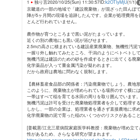
1
独り言
2020/10/25(Sun) 11:30:57
ID:
k2OTIyMjU
(1/1)
京畿道の一部の地域で「建設廃棄物」が混ざった田んぼ
陣が5ヶ月間の現場を追跡したんです。企業が処理費用を
とんど行われていません。
農作物が育つところまで黒い泥がたまっています。
近くの別の農地にも黒い泥が浴びせます。
2.5mの高さに積まれている建設産業廃棄物、無機性汚泥
一握り外し触れてみたところ、干潟のようにベトベトし
無機汚泥は建設のための砂を作成するときに出てくる廃
化学薬品が入って重金属汚染が疑われます。
だから政府は農地に問わなく規制します。
【農林畜産食品部の関係者：汚染廃棄物でしょう。農地形
このように、廃棄物土が埋められている場所のすぐ横に
一帯はすべて稲を育てる水田の周りを取り囲んでいます
無機汚泥は許可を受けた廃棄物処理業者を介して処理す
しかし、一部の企業は、処理業者を通さず直接農地に求
化学廃棄物の泥で育った稲のいくつかのリスクがあるこ
[姜載憲/江北三星病院家庭医学科教授：廃棄物が埋め立
性があるため、さらなる研究が望まれます。
https://news.naver.com/main/read.nhn?mode=LSD&mid