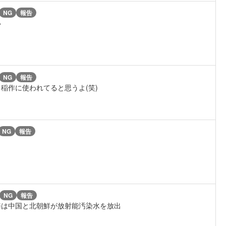
NG
報告
い
NG
報告
稲作に使われてると思うよ(笑)
NG
報告
NG
報告
海は中国と北朝鮮が放射能汚染水を放出