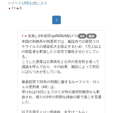
ツイート
LINE
お気に入り
11
0
1
1
名無し
6年前
ID:g4NDAzMjc(1/1)
NG
報告
米国の刑務所や拘置所では、施設内での新型コロ
ナウイルスの感染拡大を阻止するため、1万人以上
の収監者を釈放したり自宅で服役させたりしてい
る。
こうした措置は公衆衛生と公共の安全性を巡って
議論を呼んでおり、その結果、施設によって対応
にばらつきが生じている。
麻薬犯罪で35年の刑期に服するルーファス・ロシ
ェル受刑者（68）は、
早ければ14日にもフロリダ州の連邦刑務所から釈
放され、残りの3年の刑期を姉妹の家で過ごす見通
しだ。
以下引用元より一部抜粋 全文はこちら↓