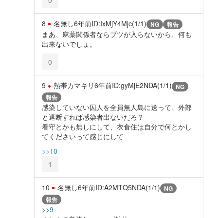
8
名無し
6年前
ID:IxMjY4Mjc(1/1)
NG
報告
まあ、麻薬関係者ならブツが入らないから、何も
出来ないでしょ。
0
9
熱帯カマキリ
6年前
ID:gyMjE2NDA(1/1)
NG
報告
感染していない囚人を全員無人島に送って、外部
と遮断すれば感染者出ないだろ？
看守とかも無しにして、衣食住は自分で何とかし
てくださいって感じにして
>>10
1
10
名無し
6年前
ID:A2MTQ5NDA(1/1)
NG
報告
>>9