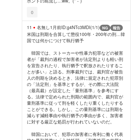
ホントの島流し…ww。(*´-`)
0
11
名無し
1月前
ID:g4NTc3MDI(1/1)
NG
報告
米国は刑期を合算して懲役100年・200年の刑…韓
国では何かにつけて執行猶予
韓国では、ストーカーや性暴力犯罪などの被害
者が「裁判の過程で加害者が法定刑よりも軽い刑
を宣告されたり、執行猶予で釈放されたりするこ
とが多い」と語る。刑事裁判では、裁判官が被告
人の刑期を決めるとき、法律に規定された犯罪別
の「法定刑」を基準とするが、その際に大法院
（最高裁）が設定した「量刑基準」を参考にす
る。法律で定められた刑期の範囲内で、裁判官が
量刑基準に従って刑を軽くしたり重くしたりする
ことができる。しかし、この量刑基準には刑期を
減らす減軽事由や執行猶予の事由が多く、加害者
に対する厳正な処罰が行われていないのだ。
韓国において、犯罪の加害者に有利に働く代表