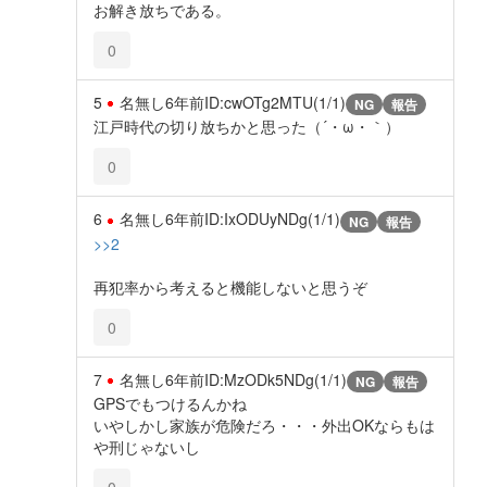
お解き放ちである。
0
5
名無し
6年前
ID:cwOTg2MTU(1/1)
NG
報告
江戸時代の切り放ちかと思った（´・ω・｀）
0
6
名無し
6年前
ID:IxODUyNDg(1/1)
NG
報告
>>2
再犯率から考えると機能しないと思うぞ
0
7
名無し
6年前
ID:MzODk5NDg(1/1)
NG
報告
GPSでもつけるんかね
いやしかし家族が危険だろ・・・外出OKならもは
や刑じゃないし
0