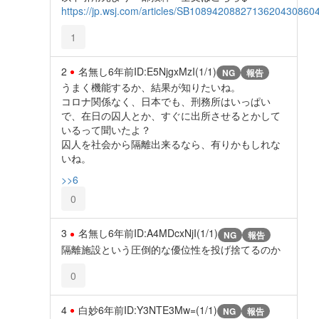
https://jp.wsj.com/articles/SB10894208827136204308
1
2
名無し
6年前
ID:E5NjgxMzI(1/1)
NG
報告
うまく機能するか、結果が知りたいね。
コロナ関係なく、日本でも、刑務所はいっぱい
で、在日の囚人とか、すぐに出所させるとかして
いるって聞いたよ？
囚人を社会から隔離出来るなら、有りかもしれな
いね。
>>6
0
3
名無し
6年前
ID:A4MDcxNjI(1/1)
NG
報告
隔離施設という圧倒的な優位性を投げ捨てるのか
0
4
白妙
6年前
ID:Y3NTE3Mw=(1/1)
NG
報告