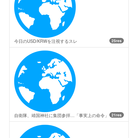
今日のUSD/KRWを注視するスレ
25res
自衛隊、靖国神社に集団参拝…「事実上の命令」
21res