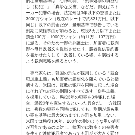
的な量刑基準は「心神耗弱」「刑事処罰の前歴な
し（初犯）」「真摯な反省」などだ。例えばスト
ーカー犯罪の場合、法定刑は3年以下の懲役または
3000万ウォン（現在のレートで約321万円。以下
同じ）以下の罰金だが、量刑基準で勧告している
刑期に減軽事由が加わると、懲役8カ月以下または
罰金100万－1000万ウォン（約11万－107万円）
に減る。そのため一部の弁護士は、加害者に裁判
部へ毎日反省文を提出させたり、臓器提供誓約書
を書かせたりして「反省している姿」を演出する
よう裁判戦略を練るという。
専門家らは、韓国の刑法が採用している「競合
犯加重主義」も加害者の厳罰化を阻んでいると指
摘する。米国は、複数の犯罪を同時に犯した場合
にそれぞれの罪の刑期をすべて足す「併科主義」
を採用している。懲役3年の犯罪を3件犯した場
合、懲役9年を宣告するといった具合だ。一方韓国
は、複数の犯罪を同時に犯しても、刑期が最も重
い罪を基準に最大50%までしか刑を加重しない。
米国では懲役100年、200年の刑のような重い処罰
が可能であるのに対し、韓国では数多くの被害者
を生んだ連続犯罪者であっても刑期が大きく延び