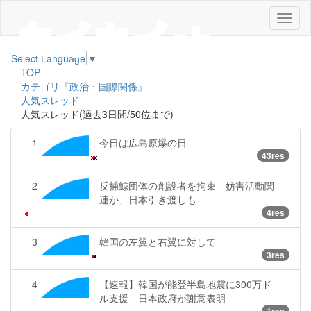
メ
ニ
ュ
Select Language
▼
ー
TOP
カテゴリ『政治・国際関係』
人気スレッド
人気スレッド(過去3日間/50位まで)
1
今日は広島原爆の日
43res
2
反捕鯨団体の創設者を拘束 妨害活動関
連か、日本引き渡しも
4res
3
韓国の左翼と右翼に対して
3res
4
【速報】韓国が能登半島地震に300万ド
ル支援 日本政府が謝意表明