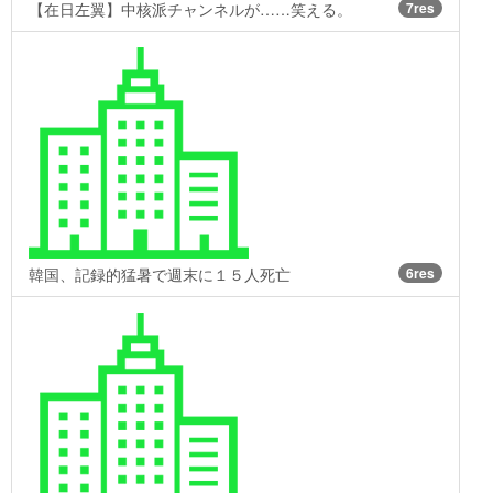
【在日左翼】中核派チャンネルが……笑える。
7res
韓国、記録的猛暑で週末に１５人死亡
6res