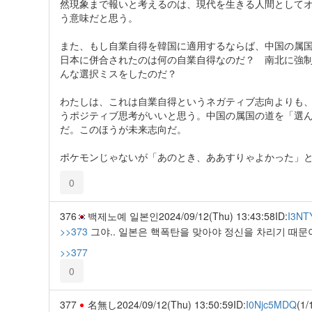
然現象まで報いと考えるのは、現代を生きる人間として
う意味だと思う。
また、もし自業自得を韓国に適用するならば、中国の属
日本に併合されたのは何の自業自得なのだ？ 南北に強
んな選択ミスをしたのだ？
わたしは、これは自業自得というネガティブ志向よりも
うポジティブ思考がいいと思う。中国の属国の道を「選
だ。このほうが未来志向だ。
ポケモンじゃないが「あのとき、ああすりゃよかった」
0
376
백제노예 일본인
2024/09/12(Thu) 13:43:58
ID:
I3NT
>>373
그야.. 일본은 핵폭탄을 맞아야 정신을 차리기 때문
>>377
0
377
名無し
2024/09/12(Thu) 13:50:59
ID:
I0Njc5MDQ
(1/