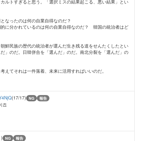
オカルトすぎると思う。「選択ミスの結果起こる、悪い結果」とい
国となったのは何の自業自得なのだ？
制的に分かれているのは何の自業自得なのだ？ 韓国の統治者はど
、朝鮮民族の歴代の統治者が選んだ生き残る道をせんたくしたとい
んだ」のだ。日韓併合を「選んだ」のだ。南北分裂を「選んだ」の
と考えてそれは一件落着、未来に活用すればいいのだ。
Y4NjQ
(17/17)
NG
報告
이죠
1)
NG
報告