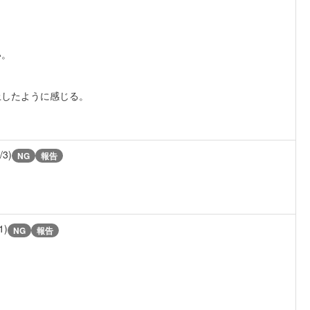
い。
上したように感じる。
/3)
NG
報告
1)
NG
報告