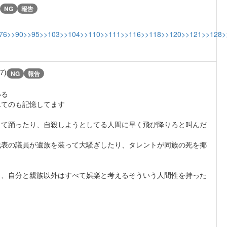
NG
報告
76
>>90
>>95
>>103
>>104
>>110
>>111
>>116
>>118
>>120
>>121
>>128
>
/7)
NG
報告
いる
んてのも記憶してます
って踊ったり、自殺しようとしてる人間に早く飛び降りろと叫んだ
代表の議員が遺族を装って大騒ぎしたり、タレントが同族の死を揶
う、自分と親族以外はすべて娯楽と考えるそういう人間性を持った