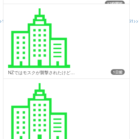
12時間前
>132
>>134
>>135
>>137
>>138
>>144
>>152
>>153
>>158
>>159
>>161
>>
NZではモスクが襲撃されたけど…
1日前