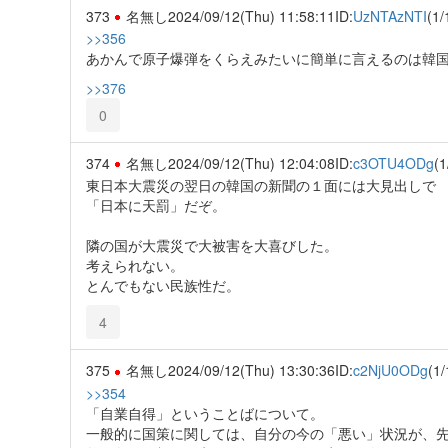
373
名無し
2024/09/12(Thu) 11:58:11
ID:
UzNTAzNTI
(1/
>>356
あかんで原子爆弾をくらえみたいに簡単に言えるのは韓
>>376
0
374
名無し
2024/09/12(Thu) 12:04:08
ID:
c3OTU4ODg
(1
東日本大震災の翌日の韓国の新聞の１面には大見出しで
「日本に天罰」だぞ。
隣の国が大震災で大被害を大喜びした。
考えられない。
とんでもない民族性だ。
4
375
名無し
2024/09/12(Thu) 13:30:36
ID:
c2NjU0ODg
(1/
>>354
「自業自得」ということばについて。
一般的に国策に関しては、自分の今の「悪い」状況が、