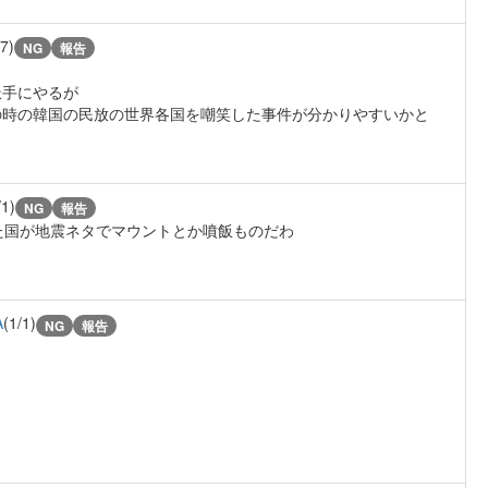
/7)
NG
報告
派手にやるが
の時の韓国の民放の世界各国を嘲笑した事件が分かりやすいかと
/1)
NG
報告
た国が地震ネタでマウントとか噴飯ものだわ
A
(1/1)
NG
報告