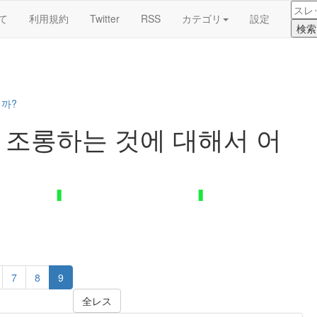
て
利用規約
Twitter
RSS
カテゴリ
設定
니까?
 조롱하는 것에 대해서 어
7
8
9
全レス