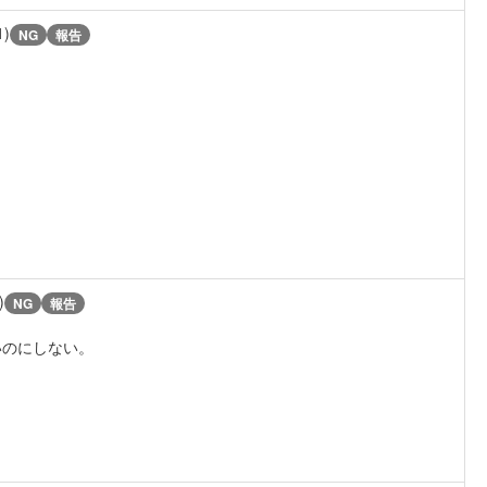
1)
NG
報告
)
NG
報告
いのにしない。