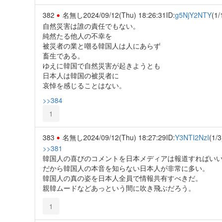
382
名無し
2024/09/12(Thu) 18:26:31
ID:
g5NjY2NTY
(1/
自然災害は誰の責任でもない。
純然たる他人の不幸を
被災者の業と嘲る韓国人は人にあらず
畜生である。
ゆえに韓国で自然災害が起きようとも
日本人は韓国の被災者に
哀悼を感じることはない。
>>384
1
383
名無し
2024/09/12(Thu) 18:27:29
ID:
Y3NTI2NzI
(1/3
>>381
韓国人の喜びのコメントを日本メディアは報道すればい
だから韓国人の本音を知らない日本人が非常に多い。
韓国人の真の姿を日本人全員で情報共有すべきだ。
親韓ムードなどあっという間に吹き飛ぶだろう。
1