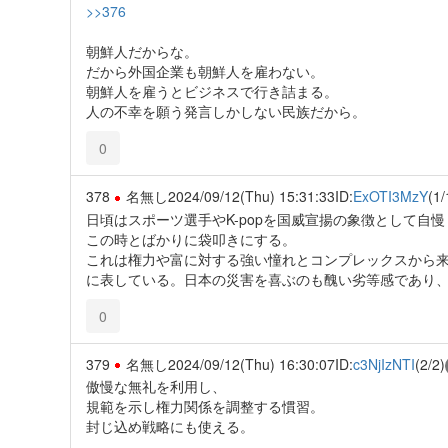
>>376
朝鮮人だからな。
だから外国企業も朝鮮人を雇わない。
朝鮮人を雇うとビジネスで行き詰まる。
人の不幸を願う発言しかしない民族だから。
0
378
名無し
2024/09/12(Thu) 15:31:33
ID:
ExOTI3MzY
(1/
日頃はスポーツ選手やK-popを国威宣揚の象徴として
この時とばかりに袋叩きにする。
これは権力や富に対する強い憧れとコンプレックスから
に表している。日本の災害を喜ぶのも醜い劣等感であり
0
379
名無し
2024/09/12(Thu) 16:30:07
ID:
c3NjIzNTI
(2/2)
傲慢な無礼を利用し、
規範を示し権力関係を調整する慣習。
封じ込め戦略にも使える。