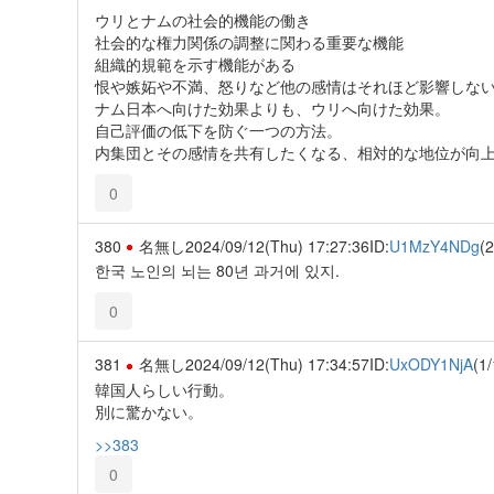
ウリとナムの社会的機能の働き
社会的な権力関係の調整に関わる重要な機能
組織的規範を示す機能がある
恨や嫉妬や不満、怒りなど他の感情はそれほど影響しな
ナム日本へ向けた効果よりも、ウリへ向けた効果。
自己評価の低下を防ぐ一つの方法。
内集団とその感情を共有したくなる、相対的な地位が向
0
380
名無し
2024/09/12(Thu) 17:27:36
ID:
U1MzY4NDg
(2
한국 노인의 뇌는 80년 과거에 있지.
0
381
名無し
2024/09/12(Thu) 17:34:57
ID:
UxODY1NjA
(1/
韓国人らしい行動。
別に驚かない。
>>383
0