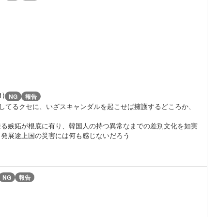
1)
NG
報告
自慢してるクセに、いざスキャンダルを起こせば擁護するどころか、
来る嫉妬が根底に有り、韓国人の持つ異常なまでの差別文化を如実
、発展途上国の災害には何も感じないだろう
NG
報告