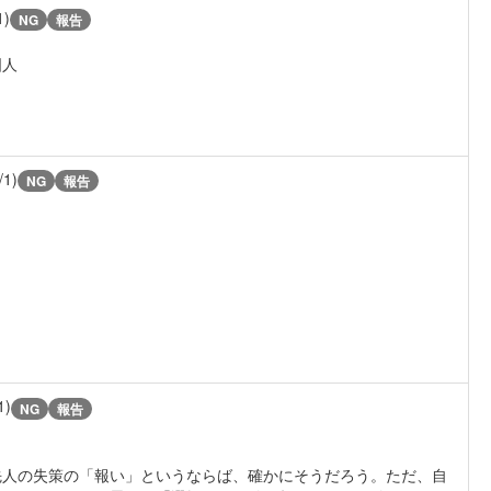
1)
NG
報告
国人
/1)
NG
報告
1)
NG
報告
先人の失策の「報い」というならば、確かにそうだろう。ただ、自