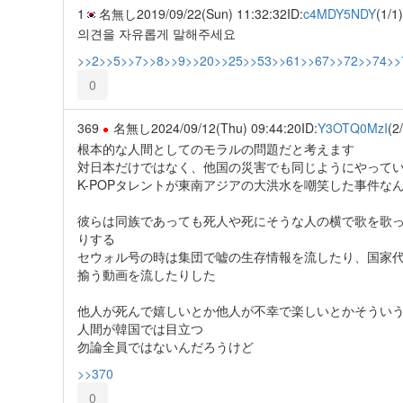
1
名無し
2019/09/22(Sun) 11:32:32
ID:
c4MDY5NDY
(1/1)
의견을 자유롭게 말해주세요
>>2
>>5
>>7
>>8
>>9
>>20
>>25
>>53
>>61
>>67
>>72
>>74
>>
0
369
名無し
2024/09/12(Thu) 09:44:20
ID:
Y3OTQ0MzI
(2
根本的な人間としてのモラルの問題だと考えます
対日本だけではなく、他国の災害でも同じようにやって
K-POPタレントが東南アジアの大洪水を嘲笑した事件な
彼らは同族であっても死人や死にそうな人の横で歌を歌
りする
セウォル号の時は集団で嘘の生存情報を流したり、国家
揄う動画を流したりした
他人が死んで嬉しいとか他人が不幸で楽しいとかそうい
人間が韓国では目立つ
勿論全員ではないんだろうけど
>>370
0