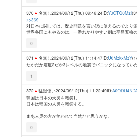
370
名無し
2024/09/12(Thu) 09:46:24
ID:
Y3OTQ0MzI
(3
>>369
対日本に関しては、歴史問題を言い訳に使えるのでより
世界各国にもやるのは、一番わかりやすい例は平昌五輪
0
371
名無し
2024/09/12(Thu) 11:14:47
ID:
U0MzkxMzY
(1
たかだか震度2だか3レベルの地震でパニックになってい
1
372
猛獣使い
2024/09/12(Thu) 11:22:49
ID:
A0ODU4ND
韓国は日本の天災を嘲笑し
日本は韓国の人災を嘲笑する。
まあ人災の方が笑われて当然だと思うがな。
0