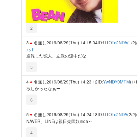
2
3
名無し
2019/08/29(Thu) 14:15:04
ID:
U1OTc2NDA
(1/2)
>>1
通報した犯人、左派の連中だな
5
4
名無し
2019/08/29(Thu) 14:23:12
ID:
YwNDY0MTM
(1/
欲しかったなぁー
6
5
名無し
2019/08/29(Thu) 14:24:18
ID:
U1OTc2NDA
(2/2)
NAVER、LINEは親日売国奴nida～
4