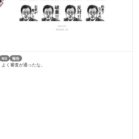
NG
報告
、よく審査が通ったな。