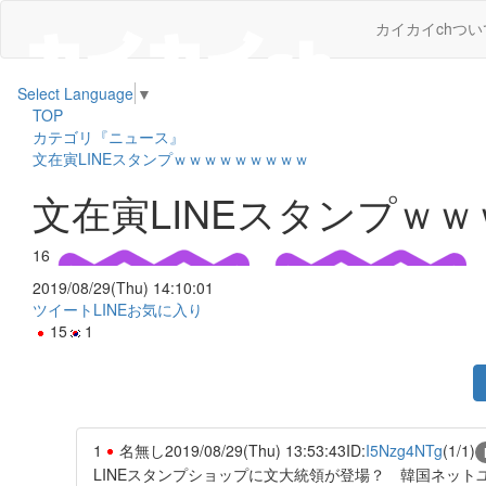
カイカイchつい
Select Language
▼
TOP
カテゴリ『ニュース』
文在寅LINEスタンプｗｗｗｗｗｗｗｗｗ
文在寅LINEスタンプｗ
16
2019/08/29(Thu) 14:10:01
ツイート
LINE
お気に入り
15
1
1
名無し
2019/08/29(Thu) 13:53:43
ID:
I5Nzg4NTg
(1/1)
LINEスタンプショップに文大統領が登場？ 韓国ネット