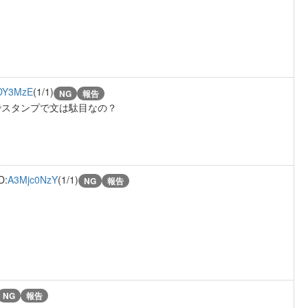
DY3MzE
(1/1)
NG
報告
でスタンプで文は駄目なの？
D:
A3Mjc0NzY
(1/1)
NG
報告
NG
報告