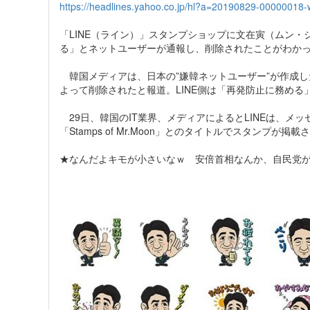
https://headlines.yahoo.co.jp/hl?a=20190829-00000018-
「LINE（ライン）」スタンプショップに文在寅（ムン
る」とネットユーザーが通報し、削除されたことがわか
韓国メディアは、日本の”嫌韓ネットユーザー”が作成
よって削除されたと報道。LINE側は「再発防止に務める
29日、韓国のIT業界、メディアによるとLINEは、メ
「Stamps of Mr.Moon」とのタイトルでスタンプが掲載
★なんだよキモが小さいなｗ 安倍首相なんか、自民党