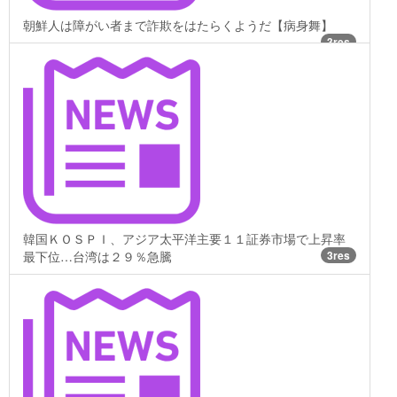
朝鮮人は障がい者まで詐欺をはたらくようだ【病身舞】
3res
韓国ＫＯＳＰＩ、アジア太平洋主要１１証券市場で上昇率
最下位…台湾は２９％急騰
3res