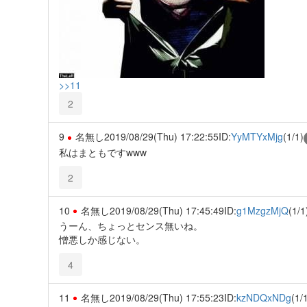
>>11
2
9
名無し
2019/08/29(Thu) 17:22:55
ID:
YyMTYxMjg
(1/1)
私はまともですwww
2
10
名無し
2019/08/29(Thu) 17:45:49
ID:
g1MzgzMjQ
(1/1
うーん、ちょっとセンス無いね。
憎悪しか感じない。
4
11
名無し
2019/08/29(Thu) 17:55:23
ID:
kzNDQxNDg
(1/