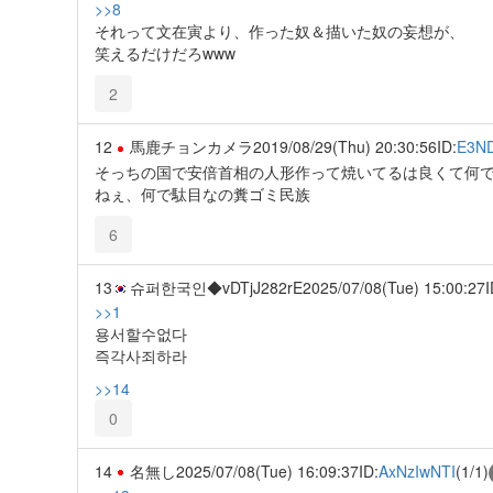
>>8
それって文在寅より、作った奴＆描いた奴の妄想が、
笑えるだけだろwww
2
12
馬鹿チョンカメラ
2019/08/29(Thu) 20:30:56
ID:
E3N
そっちの国で安倍首相の人形作って焼いてるは良くて何
ねぇ、何で駄目なの糞ゴミ民族
6
13
슈퍼한국인◆vDTjJ282rE
2025/07/08(Tue) 15:00:27
I
>>1
용서할수없다
즉각사죄하라
>>14
0
14
名無し
2025/07/08(Tue) 16:09:37
ID:
AxNzIwNTI
(1/1)