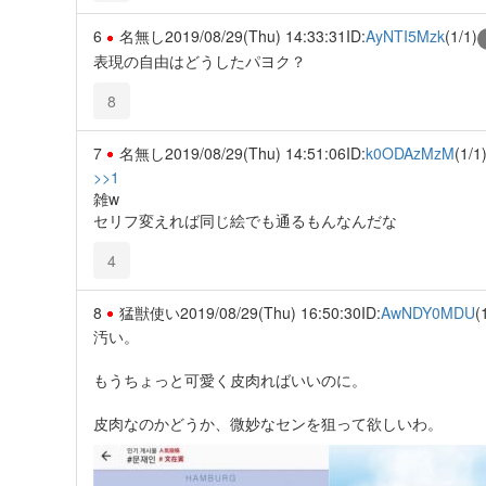
6
名無し
2019/08/29(Thu) 14:33:31
ID:
AyNTI5Mzk
(1/1)
表現の自由はどうしたパヨク？
8
7
名無し
2019/08/29(Thu) 14:51:06
ID:
k0ODAzMzM
(1/1
>>1
雑w
セリフ変えれば同じ絵でも通るもんなんだな
4
8
猛獣使い
2019/08/29(Thu) 16:50:30
ID:
AwNDY0MDU
(
汚い。
もうちょっと可愛く皮肉ればいいのに。
皮肉なのかどうか、微妙なセンを狙って欲しいわ。