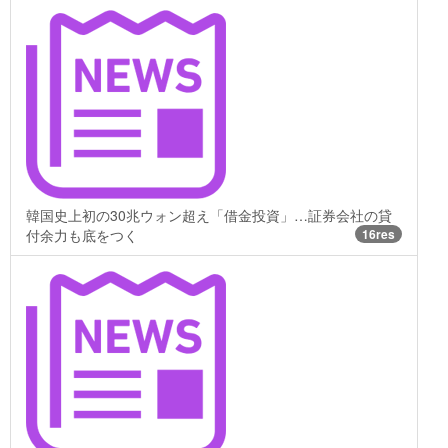
韓国史上初の30兆ウォン超え「借金投資」…証券会社の貸
付余力も底をつく
16res