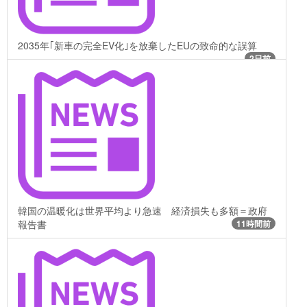
2035年｢新車の完全EV化｣を放棄したEUの致命的な誤算
2日前
韓国の温暖化は世界平均より急速 経済損失も多額＝政府
報告書
11時間前