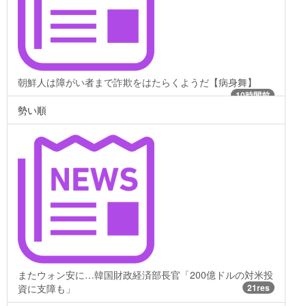
朝鮮人は障がい者まで詐欺をはたらくようだ【病身舞】
10時間前
勢い順
またウォン安に…韓国財政経済部長官「200億ドルの対米投
資に支障も」
21res