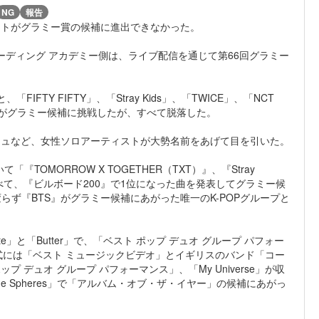
NG
報告
ィストがグラミー賞の候補に進出できなかった。
ーディング アカデミー側は、ライブ配信を通じて第66回グラミー
FTY FIFTY」、「Stray Kids」、「TWICE」、「NCT
ストがグラミー候補に挑戦したが、すべて脱落した。
シュなど、女性ソロアーティストが大勢名前をあげて目を引いた。
TOMORROW X TOGETHER（TXT）』、『Stray
ームすべて、『ビルボード200』で1位になった曲を発表してグラミー候
ず『BTS』がグラミー候補にあがった唯一のK-POPグループと
te」と「Butter」で、「ベスト ポップ デュオ グループ パフォー
式には「ベスト ミュージックビデオ」とイギリスのバンド「コー
ップ デュオ グループ パフォーマンス」、「My Universe」が収
The Spheres」で「アルバム・オブ・ザ・イヤー」の候補にあがっ