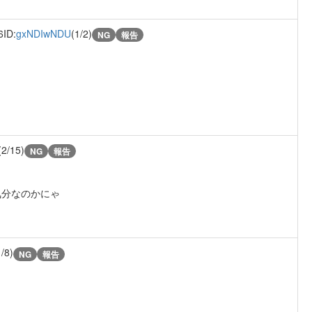
6
ID:
gxNDIwNDU
(1/2)
NG
報告
(2/15)
NG
報告
気分なのかにゃ
1/8)
NG
報告