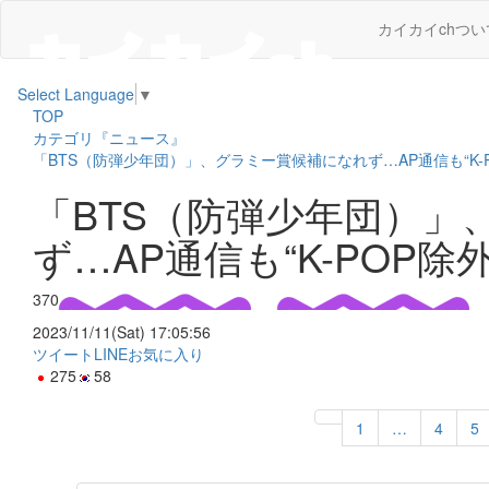
カイカイchつい
Select Language
▼
TOP
カテゴリ『ニュース』
「BTS（防弾少年団）」、グラミー賞候補になれず…AP通信も“K-
「BTS（防弾少年団）」
ず…AP通信も“K-POP除
370
2023/11/11(Sat) 17:05:56
ツイート
LINE
お気に入り
275
58
1
…
4
5