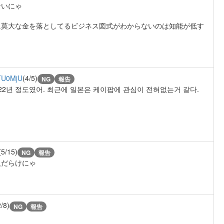
ないにゃ
に莫大な金を落としてるビジネス図式がわからないのは知能が低す
TU0MjU
(4/5)
NG
報告
22년 정도였어. 최근에 일본은 케이팝에 관심이 전혀없는거 같다.
(5/15)
NG
報告
人だらけにゃ
2/8)
NG
報告