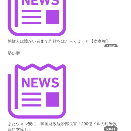
朝鮮人は障がい者まで詐欺をはたらくようだ【病身舞】
2日前
勢い順
またウォン安に…韓国財政経済部長官「200億ドルの対米投
資に支障も」
63res