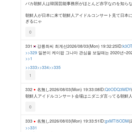
バカ朝鮮人は韓国芸能事務所がほとんど赤字なのを知ら
朝鮮人が日本に来て朝鮮人アイドルコンサート見て日本
ぎるにゃ
0
331
강릉최씨 최계선
2026/08/03(Mon) 19:32:25
ID:
k3O
>>329
일본이 케이팝 그나마 관심을 보일때는 2020년~20
>>1
>>333
>>334
>>335
1
332
名無し
2026/08/03(Mon) 19:33:08
ID:
Q0ODQ3MDY
朝鮮人アイドルコンサート会場はニダニダ言ってる朝鮮
0
333
名無し
2026/08/03(Mon) 19:33:51
ID:
gxMTI5ODM
(
>>331