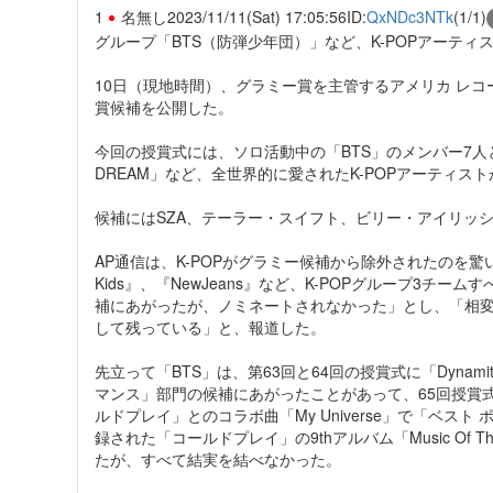
1
名無し
2023/11/11(Sat) 17:05:56
ID:
QxNDc3NTk
(1/1)
グループ「BTS（防弾少年団）」など、K-POPアーテ
10日（現地時間）、グラミー賞を主管するアメリカ レコ
賞候補を公開した。
今回の授賞式には、ソロ活動中の「BTS」のメンバー7人と、「FI
DREAM」など、全世界的に愛されたK-POPアーティ
候補にはSZA、テーラー・スイフト、ビリー・アイリッ
AP通信は、K-POPがグラミー候補から除外されたのを驚いて「『
Kids』、『NewJeans』など、K-POPグループ3チ
補にあがったが、ノミネートされなかった」とし、「相変ら
して残っている」と、報道した。
先立って「BTS」は、第63回と64回の授賞式に「Dynami
マンス」部門の候補にあがったことがあって、65回授賞
ルドプレイ」とのコラボ曲「My Universe」で「ベスト ポ
録された「コールドプレイ」の9thアルバム「Music Of 
たが、すべて結実を結べなかった。