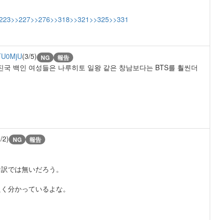
223
>>227
>>276
>>318
>>321
>>325
>>331
TU0MjU
(3/5)
NG
報告
진국 백인 여성들은 나루히토 일왕 같은 창남보다는 BTS를 훨씬더
/2)
NG
報告
な訳では無いだろう。
良く分かっているよな。