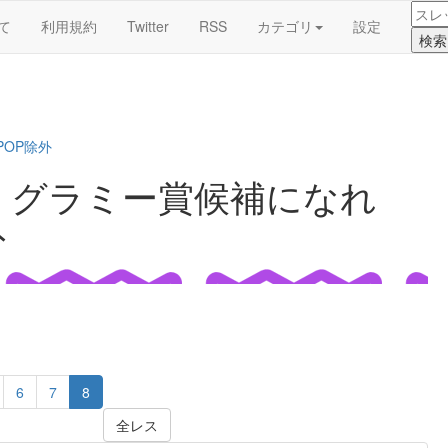
て
利用規約
Twitter
RSS
カテゴリ
設定
POP除外
、グラミー賞候補になれ
外
6
7
8
全レス