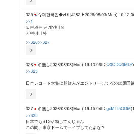
325
슈퍼한국인◆vDTjJ282rE
2026/08/03(Mon) 19:12:0
>>1
일본과는 관계없네요
저변이니까
>>326
>>327
0
326
名無し
2026/08/03(Mon) 19:13:06
ID:
Q0ODQ3MDY
>>325
日本レコード大賞に朝鮮人がエントリーしてるのは属国
0
327
名無し
2026/08/03(Mon) 19:15:04
ID:
gxMTI5ODM
(
>>325
日本でもBTS活動してんじゃん
この間、東京ドームでライブしてたよな？