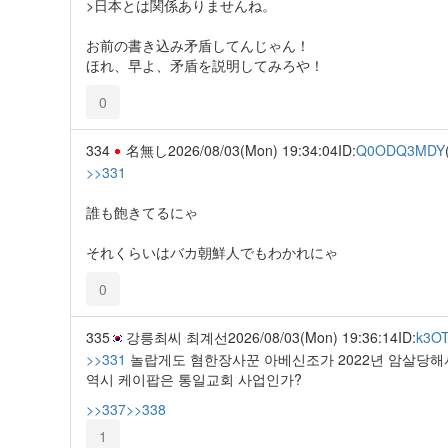
>日本とは関係ありませんね。
お前の書き込み矛盾してんじゃん！
ほれ、早よ、矛盾を説明してみろや！
0
334
名無し
2026/08/03(Mon) 19:34:04
ID:
Q0ODQ3MDY
>>331
誰も飽きてるにゃ
それくらいはバカ朝鮮人でもわかれにゃ
0
335
강릉최씨 최계선
2026/08/03(Mon) 19:36:14
ID:
k3O
>>331
놀랍게도 혐한장사꾼 아베신조가 2022년 암살당해
역시 케이팝은 통일교회 사업인가?
>>337
>>338
1