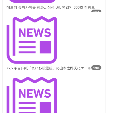
메모리 슈퍼사이클 점화…삼성·SK, 영업익 300조 전망도
4res
ハンギョレ紙「れいわ新選組」の山本太郎氏にエール
4res