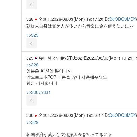
0
328
名無し
2026/08/03(Mon) 19:17:20
ID:
Q0ODQ3MDY
朝鮮人自身は貧乏人が多いから音楽に金を使えないにゃ
>>329
0
329
슈퍼한국인◆vDTjJ282rE
2026/08/03(Mon) 19:29:1
>>328
일본은 ATM일 뿐이니까
앞으로도 KPOP에 돈을 많이 사용해주세요
항상 감사합니다
>>330
>>331
0
330
名無し
2026/08/03(Mon) 19:32:17
ID:
Q0ODQ3MDY
>>329
韓国政府が莫大な文化振興金を払ってるにゃ