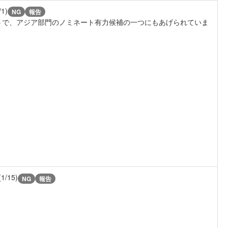
/1)
NG
報告
たようで、アジア部門のノミネート有力候補の一つにもあげられていま
(1/15)
NG
報告