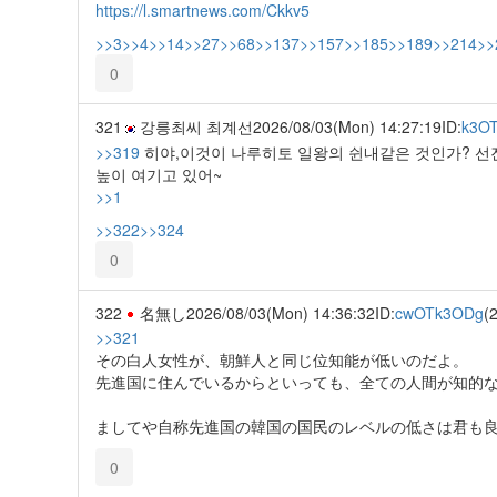
https://l.smartnews.com/Ckkv5
>>3
>>4
>>14
>>27
>>68
>>137
>>157
>>185
>>189
>>214
>>
0
321
강릉최씨 최계선
2026/08/03(Mon) 14:27:19
ID:
k3O
>>319
히야,이것이 나루히토 일왕의 쉰내같은 것인가? 선
높이 여기고 있어~
>>1
>>322
>>324
0
322
名無し
2026/08/03(Mon) 14:36:32
ID:
cwOTk3ODg
(2
>>321
その白人女性が、朝鮮人と同じ位知能が低いのだよ。
先進国に住んでいるからといっても、全ての人間が知的
ましてや自称先進国の韓国の国民のレベルの低さは君も
0