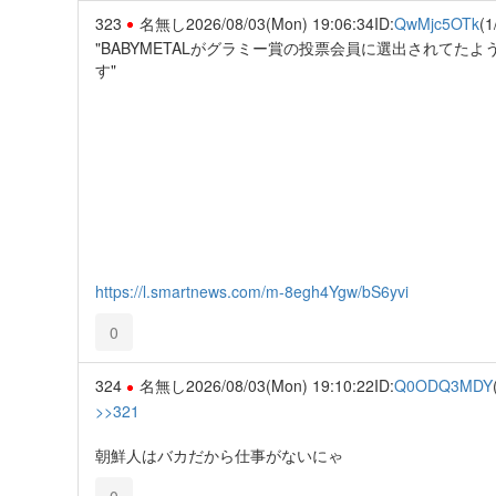
323
名無し
2026/08/03(Mon) 19:06:34
ID:
QwMjc5OTk
(1
"BABYMETALがグラミー賞の投票会員に選出されて
す"
https://l.smartnews.com/m-8egh4Ygw/bS6yvi
0
324
名無し
2026/08/03(Mon) 19:10:22
ID:
Q0ODQ3MDY
>>321
朝鮮人はバカだから仕事がないにゃ
0