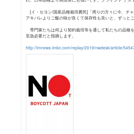
[イ・セヨン/国産品種栽培農民]「周りの方々に今、チャ
アキバレよりご飯の味が良くて保存性も良いと、ずっと
専門家たちは何より契約栽培等を通して私たちの品種を
至急必要だと指摘します。
http://imnews.imbc.com/replay/2019/nwdesk/article/545