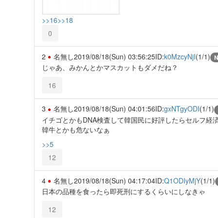
>>16
>>18
0
2
名無し
2019/08/18(Sun) 03:56:25
ID:
k0MzcyNjI
(1/1)
じゃあ、みかんとかマスカットもダメだね？
16
3
名無し
2019/08/18(Sun) 04:01:56
ID:
gxNTgyODI
(1/1)
イチゴとかもDNA検査して韓国民に好評したらセルフ経
韓牛とかも危ないなぁ
>>5
12
4
名無し
2019/08/18(Sun) 04:17:04
ID:
Q1ODIyMjY
(1/1)
日本の品種を食ったら即死刑にするくらいにしなきゃ
12