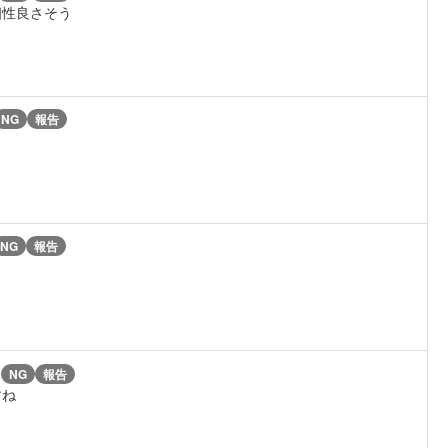
相性良さそう
NG
報告
NG
報告
)
NG
報告
すね