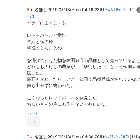
5
名無し
2019/08/18(Sun) 04:19:23
ID:
kwNDIyOTI
(1/1)
>>3
イチゴは図々しくも
レットパールと章姫
章姫と栃の峰
章姫ととちおとめ
を掛け合わせた物を韓国独自の品種として売っているよ
どれもお人好しの農家が、「研究したい」という韓国人
破った。
書面も交わしたらしいが、韓国で品種登録がされていな
何も出来ずに終わった。
亡くなったレッドパールを開発した
おじいさんの為にも作らないで欲しいな。
>>10
11
6
名無し
2019/08/18(Sun) 04:30:28
ID:
kxMzYzODY
(1/1)