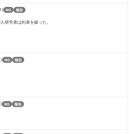
1)
NG
報告
国人研究者は約束を破った。
1)
NG
報告
)
NG
報告