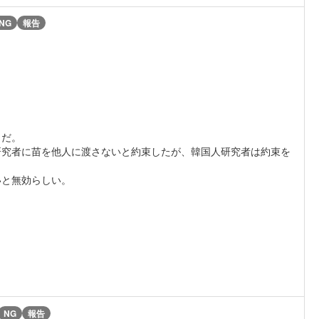
NG
報告
うだ。
研究者に苗を他人に渡さないと約束したが、韓国人研究者は約束を
いと無効らしい。
NG
報告