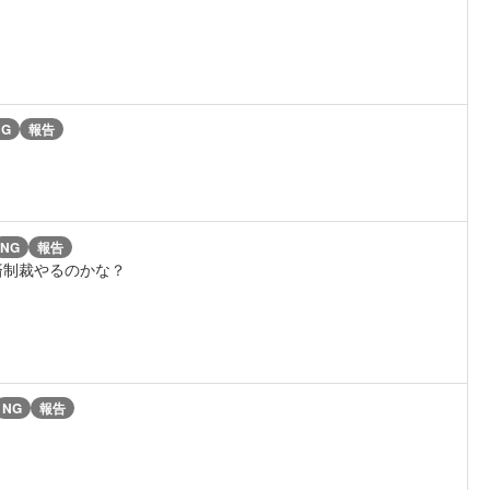
NG
報告
NG
報告
済制裁やるのかな？
NG
報告