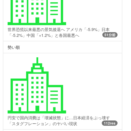
世界恐慌以来最悪の景気後退へ アメリカ「-5.9%」日本
「-5.2%」中国「+1.2%」と各国最悪へ
51分前
勢い順
円安で国内消費は「壊滅状態」に…日本経済をぶっ壊す
「スタグフレーション」のヤバい現状
112res