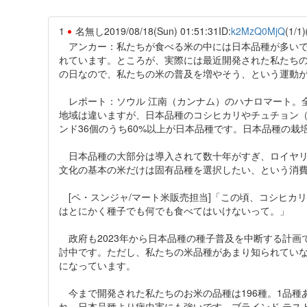
1
名無し
2019/08/18(Sun) 01:51:31
ID:
k2MzQ0MjQ
(1/1)
アンカー：私たちが食べる米の中には日本品種が多いで
れています。ところが、実際には最近開発された私たち
の日なので、私たちの米の普及を増やそう、という運動
レポート：ソウル 江南（カンナム）のハナロマート。
地域は違いますが、日本品種のコシヒカリやチュチョン
ンド36個のうち60%以上が日本品種です。日本品種の栽
日本品種の大部分は導入されて数十年がすぎ、ロイヤリ
文化の基本の米だけは固有品種を選択したい、という消
[ペ・スンジャ/マート米販売担当]「この頃、コシヒカ
はとにかく種子でも何でも食べてはいけないって。」
政府も2023年から日本品種の種子普及を中断する計画
討中です。ただし、私たちの米品種があまり知られてい
になっています。
今まで開発された私たちのお米の品種は196種。1品種あ
れ、日本品種より病虫害にも強いです。ブラインド テス