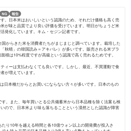
NG
報告
す。日本米はおいしいという認識のため、それだけ価格も高く売
の米が味と品質でより良い評価を受けています。明日がちょうど米
が活発化しています。キム・セジン記者です。
全国からきた米を消費者たちがまじまじと調べています。栽培した
（「秋晴」の韓国読み＝アキバレ）が多いです。販売される米ブラ
培面積は10%程度ですが高級という認識で高く売れるためです。
ティーは支払わなくても良いです。しかし、最近、不買運動で食
費者が増えています。
リは日本種だからとお買いにならない方々が多いです。日本のもの
です。また、毎年買いとる公共備蓄米から日本品種を除く法案も検
ないので、日本米より味も落ちることという漠然とした認識が障害
たり10年を越える時間と各10億ウォン以上の開発費が投入さ
トでも味と品質で日本品種より2倍も高い点数をとっています。