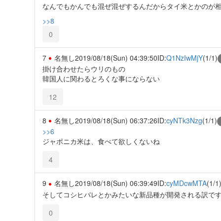
なんでもかんでも混ぜ混ぜするんだからタイ米とかのが
>>8
0
7
名無し
2019/08/18(Sun) 04:39:50
ID:
Q1NzIwMjY
(1/1)
掛け合わせたらウリのもの
韓国人に関わるとろくな事にならない
12
8
名無し
2019/08/18(Sun) 06:37:26
ID:
cyNTk3Nzg
(1/1)
>>6
ジャポニカ米は、食べて欲しくないね
4
9
名無し
2019/08/18(Sun) 06:39:49
ID:
cyMDcwMTA
(1/1
そしてコシヒバレとかみたいな新品種が開発される訳で
0