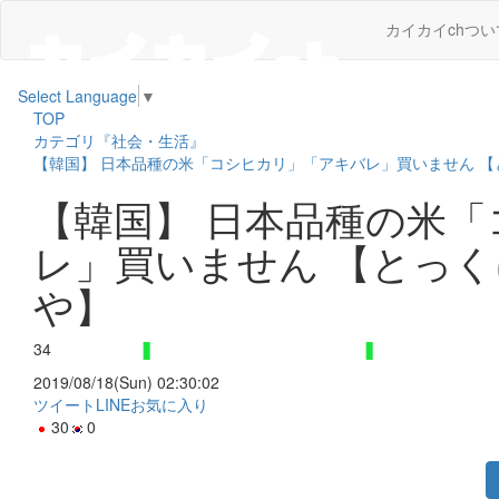
カイカイchつい
Select Language
▼
TOP
カテゴリ『社会・生活』
【韓国】 日本品種の米「コシヒカリ」「アキバレ」買いません 
【韓国】 日本品種の米
レ」買いません 【とっ
や】
34
2019/08/18(Sun) 02:30:02
ツイート
LINE
お気に入り
30
0