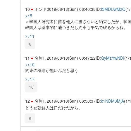
10
ボンド
2019/08/18(Sun) 06:40:38
ID:
I5MDUwMzQ
(1/
>>5
＞韓国人研究者に苗を他人に渡さないと約束したが、韓
韓国人は基本的に嘘つきだし約束も平気で破るからね。
>>11
6
11
名無し
2019/08/18(Sun) 06:47:22
ID:
QyMzYwNDI
(1/
>>10
約束の概念が無いんだと思う
>>17
10
12
名無し
2019/08/18(Sun) 06:50:37
ID:
k1NDM3MjA
(1/1
どうせ朝鮮人は口だけだから。
9