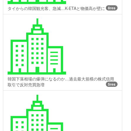
タイからの韓国観光客、急減…K-ETAと物価高が壁に
8res
韓国下落相場の爆弾になるのか…過去最大規模の株式信用
取引で反対売買急増
5res