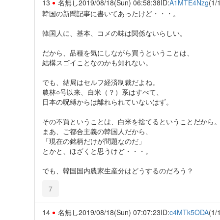
13
名無し
2019/08/18(Sun) 06:58:38
ID:
A1MTE4Nzg
(1/
韓国の新聞記事に書いてあったけど・・・。
韓国人に、基本、コメの味は関係ないらしい。
だから、品種を気にしながら買うということは、
結構スゴイことなのかも知れない。
でも、結局はセルフ経済制裁だよね。
農林○号以来、白米（？）系はすべて、
日本の呪縛からは離れられていないはず。
その不買ということは、白米を捨てるということだから
まあ、ご都合主義の韓国人だから、
「現在の銘柄だけが問題なのだ」
とかと、ほざくと思うけど・・・。
でも、韓国国内農家生産分はどうするのだろう？
7
14
名無し
2019/08/18(Sun) 07:07:23
ID:
c4MTk5ODA
(1/