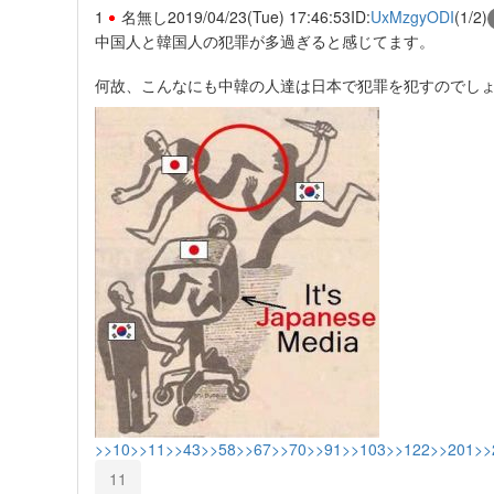
1
名無し
2019/04/23(Tue) 17:46:53
ID:
UxMzgyODI
(1/2)
中国人と韓国人の犯罪が多過ぎると感じてます。
何故、こんなにも中韓の人達は日本で犯罪を犯すのでし
>>10
>>11
>>43
>>58
>>67
>>70
>>91
>>103
>>122
>>201
>>
11