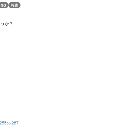
NG
報告
ょうか？
255
>>287