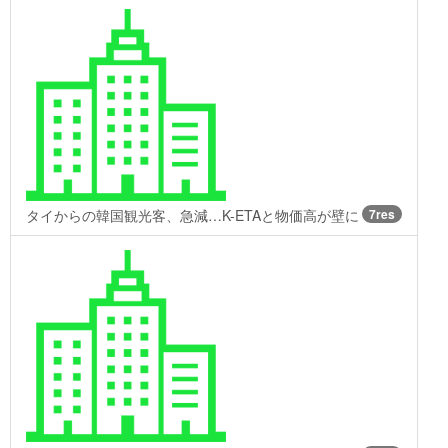
タイからの韓国観光客、急減…K-ETAと物価高が壁に
7res