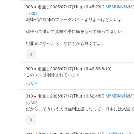
308
名無し
2025/07/17(Thu) 19:45:23
ID:
M5MDMzNzM
>>307
泥棒や詐欺師のブラックバイトよりよっぱどいいよ。
頑張って働いて資格や手に職をもって帰ってほしい。
犯罪者になったら、なにもかも無くすよ。
0
309
名無し
2025/07/17(Thu) 19:46:56
(8/10)
このレスは削除されています
>>310
310
名無し
2025/07/17(Thu) 19:52:48
ID:
M5MDMzNzM
>>309
だから、そういう人は強制送還になって、日本には入国
0
311
名無し
2025/07/17(Thu) 20:43:51
ID:
UzODgzNjU
(1/