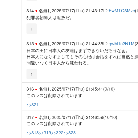
314
名無し
2025/07/17(Thu) 21:43:17
ID:
EwMTQ3Mzc
(
犯罪者朝鮮人は追放だ。
1
315
名無し
2025/07/17(Thu) 21:44:35
ID:
gwMTc2NTM
(
日本の王に日本人の友達はまずできないだろうなぁ。
日本人になりすましてもその心根は会話をすれば自然と
間違いなく日本人から嫌われる。
1
316
名無し
2025/07/17(Thu) 21:45:41
(9/10)
このレスは削除されています
>>321
317
名無し
2025/07/17(Thu) 21:46:59
(10/10)
このレスは削除されています
>>318
>>319
>>322
>>323