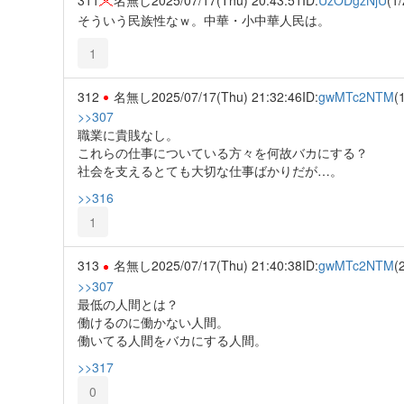
そういう民族性なｗ。中華・小中華人民は。
1
312
名無し
2025/07/17(Thu) 21:32:46
ID:
gwMTc2NTM
(
>>307
職業に貴賎なし。
これらの仕事についている方々を何故バカにする？
社会を支えるとても大切な仕事ばかりだが…。
>>316
1
313
名無し
2025/07/17(Thu) 21:40:38
ID:
gwMTc2NTM
(
>>307
最低の人間とは？
働けるのに働かない人間。
働いてる人間をバカにする人間。
>>317
0