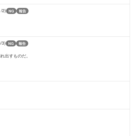
1/2)
NG
報告
3/3)
NG
報告
漏れ出すものだ。