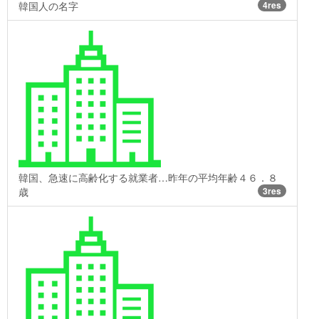
韓国人の名字
4res
韓国、急速に高齢化する就業者…昨年の平均年齢４６．８
歳
3res