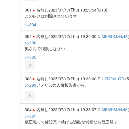
301
名無し
2025/07/17(Thu) 19:29:54
(5/10)
このレスは削除されています
>>304
302
名無し
2025/07/17(Thu) 19:30:35
ID:
M5MDMzNzM
>>300
奥さんで我慢しなさい。
>>305
0
303
名無し
2025/07/17(Thu) 19:33:00
ID:
U2NTM1OTc
(5
>>299
アメリカの人権報告書から。
0
304
名無し
2025/07/17(Thu) 19:33:07
ID:
M5MDMzNzM
>>301
底辺職って建設業？稼げる過酷な労働なら蟹工船？