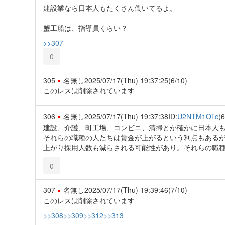
建設業なら日本人もたくさん働いてるよ。
蟹工船は、指導員くらい？
>>307
0
305
名無し
2025/07/17(Thu) 19:37:25
(6/10)
このレスは削除されています
306
名無し
2025/07/17(Thu) 19:37:38
ID:
U2NTM1OTc
(6
建設、介護、町工場、コンビニ、清掃とか確かに日本人
それらの職種の人たちは賃金が上がるという利点もある
上がり採用人数も減らされる可能性があり。それらの職
0
307
名無し
2025/07/17(Thu) 19:39:46
(7/10)
このレスは削除されています
>>308
>>309
>>312
>>313