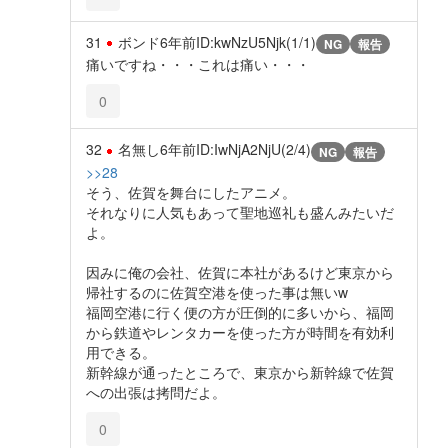
31
ボンド
6年前
ID:kwNzU5Njk(1/1)
NG
報告
痛いですね・・・これは痛い・・・
0
32
名無し
6年前
ID:IwNjA2NjU(2/4)
NG
報告
>>28
そう、佐賀を舞台にしたアニメ。
それなりに人気もあって聖地巡礼も盛んみたいだ
よ。
因みに俺の会社、佐賀に本社があるけど東京から
帰社するのに佐賀空港を使った事は無いw
福岡空港に行く便の方が圧倒的に多いから、福岡
から鉄道やレンタカーを使った方が時間を有効利
用できる。
新幹線が通ったところで、東京から新幹線で佐賀
への出張は拷問だよ。
0