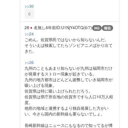
>>30
0
28
名無し
6年前
ID:U1NjY4OTQ(6/7)
NG
報告
>>24
ごめん。佐賀県民ではないから知らないんだ。
そういえば検索してたらゾンビアニメばかり出て
きた。
>>26
九州のこともあまり知らないが九州は福岡市だけ
が発展するストロー現象が起きている。
九州の地方都市はどんどん疲弊していき福岡市が
吸い上げる現象。
佐賀県は特に吸い上げられただろう。
佐賀県は県庁所在地の佐賀市ですら人口10万人程
度。
他所の地域と連携するより独自発展した方がい
い。今さら国内の新幹線も要らないでしょ。
長崎新幹線はニュースにもなるので知ってるが博