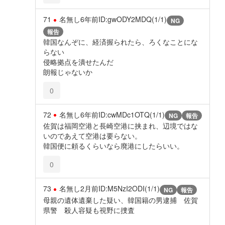
71
名無し
6年前
ID:gwODY2MDQ(1/1)
NG
報告
韓国なんぞに、経済握られたら、ろくなことにな
らない
侵略拠点を潰せたんだ
朗報じゃないか
0
72
名無し
6年前
ID:cwMDc1OTQ(1/1)
NG
報告
佐賀は福岡空港と長崎空港に挟まれ、辺境ではな
いのであえて空港は要らない。
韓国便に頼るくらいなら廃港にしたらいい。
0
73
名無し
2月前
ID:M5NzI2ODI(1/1)
NG
報告
母親の遺体遺棄した疑い、韓国籍の男逮捕 佐賀
県警 殺人容疑も視野に捜査