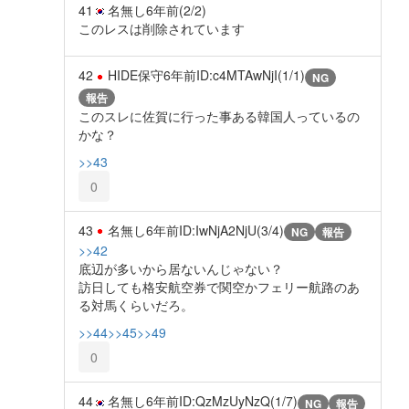
41
名無し
6年前
(2/2)
このレスは削除されています
42
HIDE保守
6年前
ID:c4MTAwNjI(1/1)
NG
報告
このスレに佐賀に行った事ある韓国人っているの
かな？
>>43
0
43
名無し
6年前
ID:IwNjA2NjU(3/4)
NG
報告
>>42
底辺が多いから居ないんじゃない？
訪日しても格安航空券で関空かフェリー航路のあ
る対馬くらいだろ。
>>44
>>45
>>49
0
44
名無し
6年前
ID:QzMzUyNzQ(1/7)
NG
報告