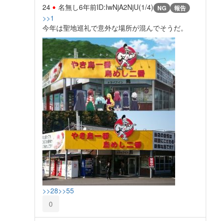
24
名無し
6年前
ID:IwNjA2NjU(1/4)
NG
報告
>>1
今年は聖地巡礼で意外な場所が混んでそうだ。
>>28
>>55
0