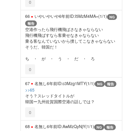
0
66
いやいやいや
6年前
ID:I5MzM4MA=(1/1)
NG
報告
空港作ったら飛行機飛ばさなきゃならない
飛行機飛ばすなら客乗せなきゃならない
乗る客なんていないから捜してこなきゃならない
そうだ、韓国だ！
ち ・ が ・ う ・ だ ・ ろ
0
67
名無し
6年前
ID:c3Mzg1MTY(1/1)
NG
報告
>>65
そう？スレッドタイトルが
韓国ー九州佐賀国際空港の話しでは？
0
68
名無し
6年前
ID:AwMzQyNjY(1/1)
NG
報告