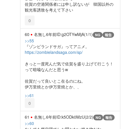
佐賀の空港関係者には申し訳ないが 韓国以外の
観光客誘致を考えて下さい
0
60
名無し
6年前
ID:g2OTYwMjA(1/1)
NG
報告
>>55
『ゾンビランドサガ』ってアニメ。
https://zombielandsaga.com/sp/
きっと一度死んだ気で佐賀を盛り上げて行こう！
って暗喩なんだと思うw
佐賀だって良いとこ在るのにね。
伊万里焼とか伊万里焼とか、、
>>61
0
61
名無し
6年前
ID:k5ODk0MzU(2/2)
NG
報告
>>60