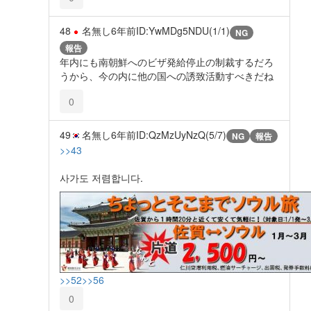
48
名無し
6年前
ID:YwMDg5NDU(1/1)
NG
報告
年内にも南朝鮮へのビザ発給停止の制裁するだろ
うから、今の内に他の国への誘致活動すべきだね
0
49
名無し
6年前
ID:QzMzUyNzQ(5/7)
NG
報告
>>43
사가도 저렴합니다.
>>52
>>56
0