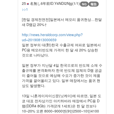
25
名無し
6年前
ID:Y4NDI2Njg(1/1)
NG
報告
>>1
[한일 경제전면전]일본에서 메모리 품귀현상…한달
새 D램값 20%↑
http://news.heraldcorp.com/view.php?
ud=20190813000659
일본 정부의 대(對)한국 수출규제 여파로 일본에서
PC용 메모리반도체 가격이 한 달 새 20% 상승한
것으로 나타났다.
일본 정부가 지난달 4일 한국으로의 반도체 소재 수
출규제를 본격화하자 한국 반도체 업체의 D램 공급
이 줄어들 것으로 예상해 수요가 증가한 것이 제품
가격을 끌어올리고 있다. 일부 매장에서는 품귀 현
상도 발생했다.
13일 니혼게이자이신문(닛케이)에 따르면, 일본 도
쿄 대표 전자상가인 아키하바라 매장에서 PC용 D
램(DDR4 8Gb) 가격(2개 1세트)은 한 달 전보다
10~20% 오른 8000~9000엔(9만2500~10만4100