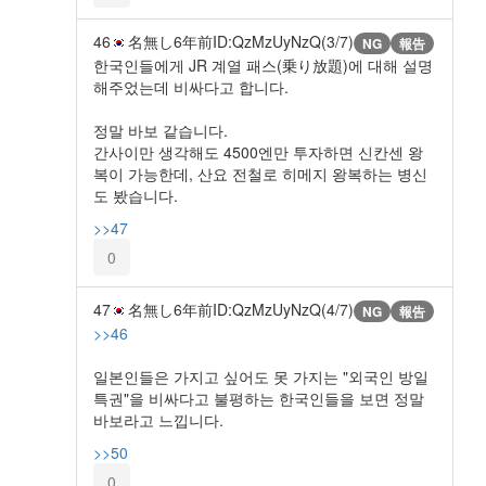
46
名無し
6年前
ID:QzMzUyNzQ(3/7)
NG
報告
한국인들에게 JR 계열 패스(乗り放題)에 대해 설명
해주었는데 비싸다고 합니다.
정말 바보 같습니다.
간사이만 생각해도 4500엔만 투자하면 신칸센 왕
복이 가능한데, 산요 전철로 히메지 왕복하는 병신
도 봤습니다.
>>47
0
47
名無し
6年前
ID:QzMzUyNzQ(4/7)
NG
報告
>>46
일본인들은 가지고 싶어도 못 가지는 "외국인 방일
특권"을 비싸다고 불평하는 한국인들을 보면 정말
바보라고 느낍니다.
>>50
0