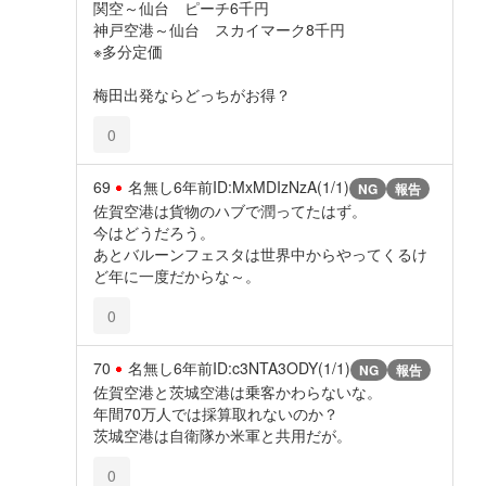
関空～仙台 ピーチ6千円
神戸空港～仙台 スカイマーク8千円
※多分定価
梅田出発ならどっちがお得？
0
69
名無し
6年前
ID:MxMDIzNzA(1/1)
NG
報告
佐賀空港は貨物のハブで潤ってたはず。
今はどうだろう。
あとバルーンフェスタは世界中からやってくるけ
ど年に一度だからな～。
0
70
名無し
6年前
ID:c3NTA3ODY(1/1)
NG
報告
佐賀空港と茨城空港は乗客かわらないな。
年間70万人では採算取れないのか？
茨城空港は自衛隊か米軍と共用だが。
0