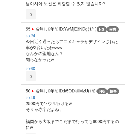
남아시아 노선은 취항할 수 있지 않습니까?
0
55
名無し
6年前
ID:YwMjE3NDg(1/1)
NG
報告
>>24
今日近く通ったらアニメキャラがデザインされた
車が2台いたわwww
なんかの聖地なん？
知らなかったw
>>60
0
56
名無し
6年前
ID:k5ODk0MzU(1/2)
NG
報告
>>49
2500円でソウル行けるw
そりゃ赤字だよね。
福岡から大阪までこだまで行っても6000円するの
にw