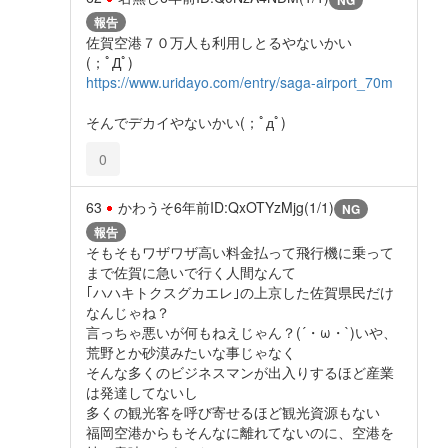
報告
佐賀空港７０万人も利用しとるやないかい
(；ﾟДﾟ)
https://www.uridayo.com/entry/saga-airport_70m
そんでデカイやないかい(；ﾟдﾟ)
0
63
かわうそ
6年前
ID:QxOTYzMjg(1/1)
NG
報告
そもそもワザワザ高い料金払って飛行機に乗って
まで佐賀に急いで行く人間なんて
｢ハハキトクスグカエレ｣の上京した佐賀県民だけ
なんじゃね？
言っちゃ悪いが何もねえじゃん？(´・ω・`)いや、
荒野とか砂漠みたいな事じゃなく
そんな多くのビジネスマンが出入りするほど産業
は発達してないし
多くの観光客を呼び寄せるほど観光資源もない
福岡空港からもそんなに離れてないのに、空港を