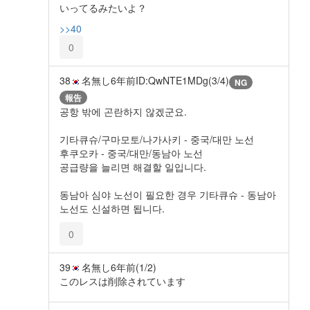
いってるみたいよ？
>>40
0
38
名無し
6年前
ID:QwNTE1MDg(3/4)
NG
報告
공항 밖에 곤란하지 않겠군요.
기타큐슈/구마모토/나가사키 - 중국/대만 노선
후쿠오카 - 중국/대만/동남아 노선
공급량을 늘리면 해결할 일입니다.
동남아 심야 노선이 필요한 경우 기타큐슈 - 동남아
노선도 신설하면 됩니다.
0
39
名無し
6年前
(1/2)
このレスは削除されています