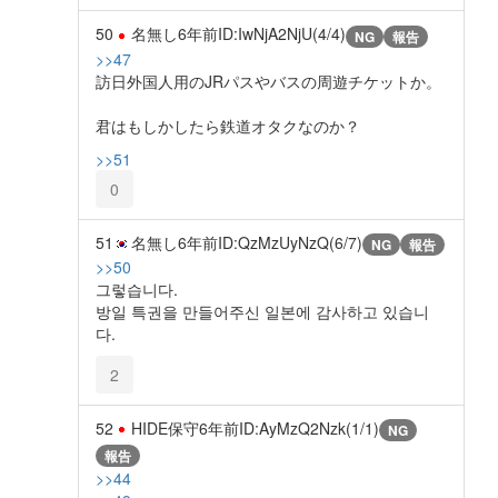
50
名無し
6年前
ID:IwNjA2NjU(4/4)
NG
報告
>>47
訪日外国人用のJRパスやバスの周遊チケットか。
君はもしかしたら鉄道オタクなのか？
>>51
0
51
名無し
6年前
ID:QzMzUyNzQ(6/7)
NG
報告
>>50
그렇습니다.
방일 특권을 만들어주신 일본에 감사하고 있습니
다.
2
52
HIDE保守
6年前
ID:AyMzQ2Nzk(1/1)
NG
報告
>>44