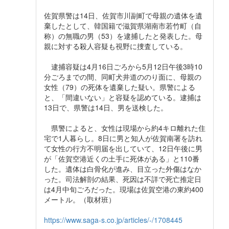
佐賀県警は14日、佐賀市川副町で母親の遺体を遺
棄したとして、韓国籍で滋賀県湖南市若竹町（自
称）の無職の男（53）を逮捕したと発表した。母
親に対する殺人容疑も視野に捜査している。
逮捕容疑は4月16日ごろから5月12日午後3時10
分ごろまでの間、同町犬井道ののり面に、母親の
女性（79）の死体を遺棄した疑い。県警による
と、「間違いない」と容疑を認めている。逮捕は
13日で、県警は14日、男を送検した。
県警によると、女性は現場から約4キロ離れた住
宅で1人暮らし。8日に男と知人が佐賀南署を訪れ
て女性の行方不明届を出していて、12日午後に男
が「佐賀空港近くの土手に死体がある」と110番
した。遺体は白骨化が進み、目立った外傷はなか
った。司法解剖の結果、死因は不詳で死亡推定日
は4月中旬ごろだった。現場は佐賀空港の東約400
メートル。（取材班）
https://www.saga-s.co.jp/articles/-/1708445