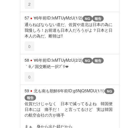
2
57
∀
6年前
ID:IxMTUyMzU(1/2)
NG
報告
通らねばならない道だ、佐賀や道北は日本の為に
我慢しろ！お前達も日本人だろうがよ？日本と日
本人の為だ、断韓は!!
0
58
∀
6年前
ID:IxMTUyMzU(2/2)
NG
報告
｀θ／国交断絶一択ﾌﾞﾘ💋
0
59
北も南も朝鮮
6年前
ID:g5NjQ5MDU(1/1)
NG
報告
佐賀だけじゃなく 日本で減ってるよね 韓国便
日本には 痛手だ！ と言ってるけど 実は韓国
の航空会社の方が痛手
まぁ 身から出た錆だから