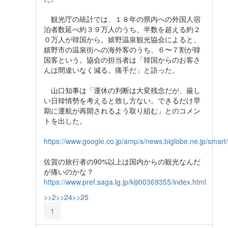
観光庁の統計では、１８年の県内への外国人宿
泊者数延べ約３９万人のうち、半数を超える約２
０万人が韓国から。嬉野温泉観光協会によると、
嬉野市の温泉街への海外客のうち、６〜７割が韓
国客という。協会の担当者は「韓国からのお客さ
んは間違いなく減る。痛手だ」と語った。
山口知事は「運休の判断は大変残念だが、厳し
い日韓情勢を考えると致し方ない。できるだけ早
期に運航が再開されるよう取り組む」とのコメン
トを出した。
https://www.google.co.jp/amp/s/news.biglobe.ne.jp/s
佐賀の旅行者の90%以上は国内からの観光なんだ
が痛いのかな？
https://www.pref.saga.lg.jp/kiji00369355/index.html
>>2
>>24
>>25
1