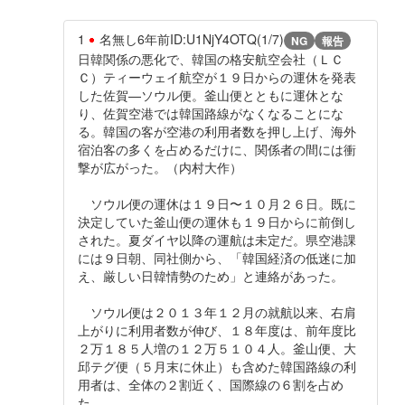
1
名無し
6年前
ID:U1NjY4OTQ(1/7)
NG
報告
日韓関係の悪化で、韓国の格安航空会社（ＬＣ
Ｃ）ティーウェイ航空が１９日からの運休を発表
した佐賀—ソウル便。釜山便とともに運休とな
り、佐賀空港では韓国路線がなくなることにな
る。韓国の客が空港の利用者数を押し上げ、海外
宿泊客の多くを占めるだけに、関係者の間には衝
撃が広がった。（内村大作）
ソウル便の運休は１９日〜１０月２６日。既に
決定していた釜山便の運休も１９日からに前倒し
された。夏ダイヤ以降の運航は未定だ。県空港課
には９日朝、同社側から、「韓国経済の低迷に加
え、厳しい日韓情勢のため」と連絡があった。
ソウル便は２０１３年１２月の就航以来、右肩
上がりに利用者数が伸び、１８年度は、前年度比
２万１８５人増の１２万５１０４人。釜山便、大
邱テグ便（５月末に休止）も含めた韓国路線の利
用者は、全体の２割近く、国際線の６割を占め
た。