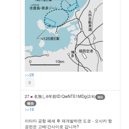
>>28
0
27
名無し
6年前
ID:QwNTE1MDg(2/4)
NG
報告
>>16
이타미 공항 폐쇄 후 재개발하면 도쿄 - 오사카 항
공편은 고베/간사이로 갑니까?