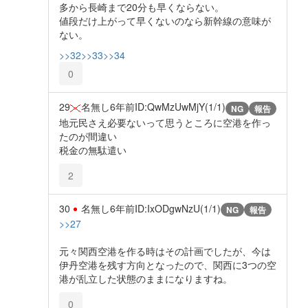
多から長崎まで20分も早くならない。
値段だけ上がって早くないのなら新幹線の意味が
ない。
>>32
>>33
>>34
0
29
名無し
6年前
ID:QwMzUwMjY(1/1)
NG
報告
地元民さえ必要ないって思うところに空港を作っ
たのが間違い
税金の無駄遣い
2
30
名無し
6年前
ID:IxODgwNzU(1/1)
NG
報告
>>27
元々関西空港を作る時はその計画でしたが、今は
伊丹空港を残す方向となったので、関西に3つの空
港が乱立した状態のままになりますね。
0