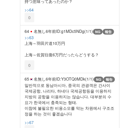
持つ意味ってあったのか？
>>64
0
64
名無し
6年前
ID:g1MDc5NDg(1/1)
NG
報告
>>63
上海～羽田片道10万円
上海～佐賀往復6万円だったらどうする？
0
65
名無し
6年前
ID:Y3OTQ0MDk(1/1)
NG
報告
일반적으로 동남아시아, 중국의 관광객은 간사이
국제공항, 나리타, 하네다 국제공항등을 이용하지
지방의 공항을 이용하지는 않습니다. 대부분의 수
요가 한국에서 충족되는 형태.
이참에 불필요한 비용소모를 막는 차원에서 구조조
정을 하는 것이 좋겠습니다
>>67