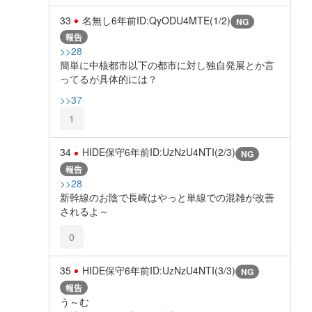
33
名無し
6年前
ID:QyODU4MTE(1/2)
NG
報告
>>28
簡単に中核都市以下の都市に対し独自発展とか言
ってるが具体的には？
>>37
1
34
HIDE保守
6年前
ID:UzNzU4NTI(2/3)
NG
報告
>>28
新幹線のお陰で長崎はやっと単線での混雑が改善
されるよ～
0
35
HIDE保守
6年前
ID:UzNzU4NTI(3/3)
NG
報告
う～む