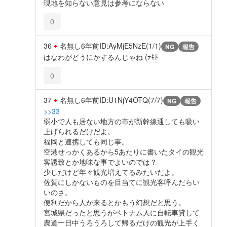
現地を知らない意見は参考にならない
0
36
名無し
6年前
ID:AyMjE5NzE(1/1)
NG
報告
はなわがどうにかするんじゃね (ﾃｷﾄｰ
0
37
名無し
6年前
ID:U1NjY4OTQ(7/7)
NG
報告
>>33
弱小で人も居ない地方の市が新幹線通しても吸い
上げられるだけだよ。
福岡と連携しても同じ事。
空港せっかくあるから5あたりに書いたタイの観光
客誘致とか地味な事でよいのでは？
少しだけど年々観光増えてるみたいだよ。
佐賀にしかないものを目当てに観光客呼んだらい
いのさ。
便利だから人が来るとかもう幻想だと思う。
宮城県だったと思うがベトナム人に自転車貸して
農道一日中うろうろして帰るだけの観光が上手く