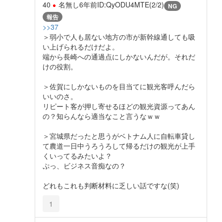
40
名無し
6年前
ID:QyODU4MTE(2/2)
NG
報告
>>37
＞弱小で人も居ない地方の市が新幹線通しても吸
い上げられるだけだよ。
端から長崎への通過点にしかないんだが。それだ
けの役割。
＞佐賀にしかないものを目当てに観光客呼んだら
いいのさ。
リピート客が押し寄せるほどの観光資源ってあん
の？知らんなら適当なこと言うなｗｗ
＞宮城県だったと思うがベトナム人に自転車貸し
て農道一日中うろうろして帰るだけの観光が上手
くいってるみたいよ？
ぷっ、ビジネス音痴なの？
どれもこれも判断材料に乏しい話ですな(笑)
1