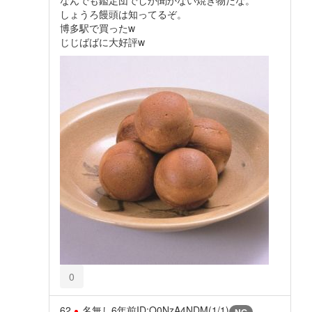
なんでも鑑定団でしか聞かない焼き物だな。
しょうろ饅頭は知ってるぞ。
博多駅で買ったw
じじばばに大好評w
0
62
名無し
6年前
ID:Q0NzA4NDM(1/1)
NG