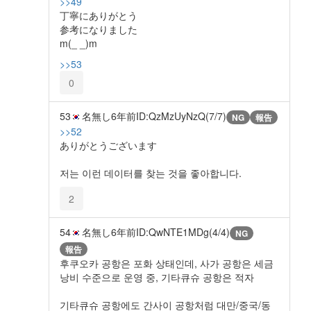
>>49
丁寧にありがとう
参考になりました
m(_ _)m
>>53
0
53
名無し
6年前
ID:QzMzUyNzQ(7/7)
NG
報告
>>52
ありがとうございます
저는 이런 데이터를 찾는 것을 좋아합니다.
2
54
名無し
6年前
ID:QwNTE1MDg(4/4)
NG
報告
후쿠오카 공항은 포화 상태인데, 사가 공항은 세금
낭비 수준으로 운영 중, 기타큐슈 공항은 적자
기타큐슈 공항에도 간사이 공항처럼 대만/중국/동