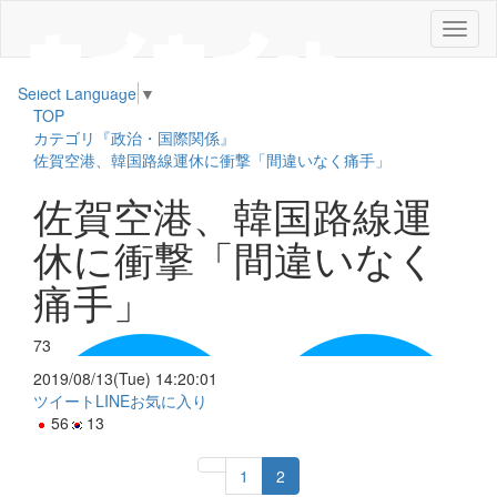
メ
ニ
ュ
Select Language
▼
ー
TOP
カテゴリ『政治・国際関係』
佐賀空港、韓国路線運休に衝撃「間違いなく痛手」
佐賀空港、韓国路線運
休に衝撃「間違いなく
痛手」
73
2019/08/13(Tue) 14:20:01
ツイート
LINE
お気に入り
56
13
1
2