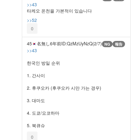
>>43
타케오 온천을 가본적이 있습니다
>>52
0
45
名無し
6年前
ID:QzMzUyNzQ(2/7)
NG
報告
>>43
한국인 방일 순위
1. 간사이
2. 후쿠오카 (후쿠오카 시만 가는 경우)
3. 대마도
4. 도쿄/요코하마
5. 북큐슈
0