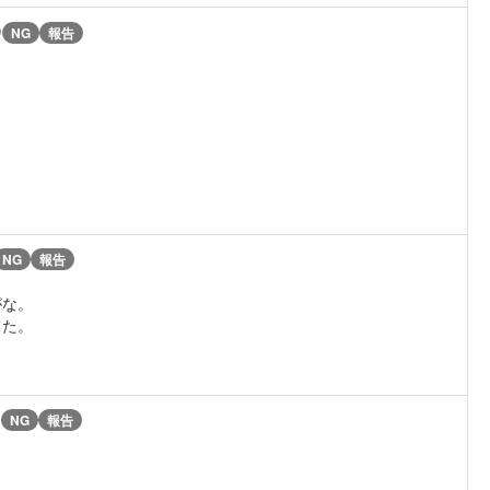
)
NG
報告
。
NG
報告
がな。
てた。
)
NG
報告