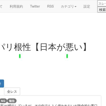
て
利用規約
Twitter
RSS
カテゴリ
設定
パリ根性【日本が悪い】
2
全レス
NG
報告
言葉)が横行しているが、その中でもよく使われないが致命的な悪口