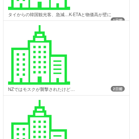
タイからの韓国観光客、急減…K-ETAと物価高が壁に
1日前
NZではモスクが襲撃されたけど…
2日前