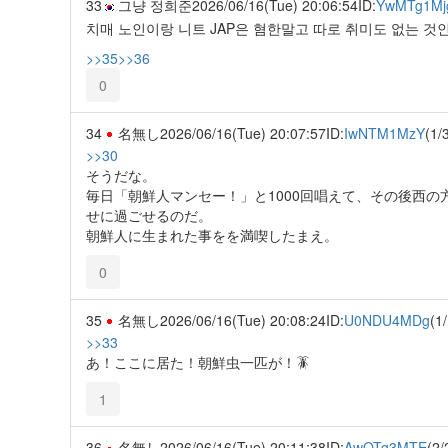
33
그냥 정희준
2026/06/16(Tue) 20:06:54
ID:
YwMTg1Mj
치매 노인이랑 니트 JAP은 혐한말고 따로 취미도 없는 것
>>35
>>36
0
34
名無し
2026/06/16(Tue) 20:07:57
ID:
IwNTM1MzY
(1/
>>30
そうだな。
毎日「朝鮮人マンセー！」と1000回唱えて、その後西の
せに過ごせるのだ。
朝鮮人に生まれた事をを満喫したまえ。
0
35
名無し
2026/06/16(Tue) 20:08:24
ID:
U0NDU4MDg
(1/
>>33
あ！ここに居た！朝鮮虫一匹が！🪳
1
36
名無し
2026/06/16(Tue) 20:11:38
ID:
AwOTg3MTE
(2/