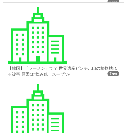
9res
【韓国】「ラーメン」で？ 世界遺産ピンチ…山の植物枯れ
る被害 原因は“飲み残しスープ”か
7res