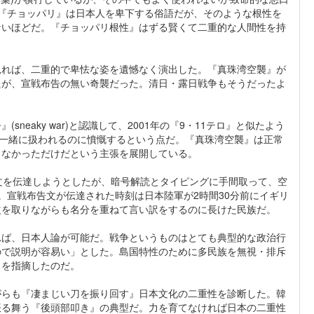
『チョッパリ』は日本人を卑下する俗語だが、そのような根性を
ないほどだ。『チョッパリ根性』はずる賢くて二重的な人間性を持
見れば、二重的で卑怯な姿を遺憾なく演出した。『真珠湾空襲』が
したが、宣戦布告の無い奇襲だった。清日・露日戦争もそうだったよ
eaky war)と認識して、2001年の『9・11テロ』と似たよう
が一緒に扱われるのに憤慨するという点だ。『真珠湾空襲』は正常
きなかっただけだという主張を展開している。
文を伝達しようとしたが、暗号解読とタイピングに手間取って、空
。宣戦布告文が伝達された時刻は日本陸軍が2時間30分前にイギリ
益を取りながらも名分を重ねて言い訳をするのに長けた民族だ。
れば、日本人論が可能だ。戦争というものはとても典型的な政治行
ので説明が容易い」とした。島国特性のために多民族を無視・排斥
とを指摘したのだ。
がらも『凄まじい刀を振り回す』日本文化の二重性を診断した。韓
振る舞う『後頭部叩き』の典型だ。力を育てなければ日本の二重性