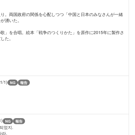
り。両国政府の関係を心配しつつ「中国と日本のみなさんが一緒
手が湧いた。
」を合唱。絵本「戦争のつくりかた」を原作に2015年に製作さ
賞した。
(1/1)
NG
報告
1)
NG
報告
되었지.
나라.