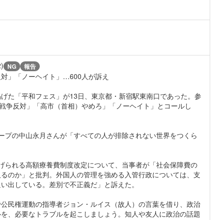
2)
NG
報告
対」「ノーヘイト」…600人が訴え
げた「平和フェス」が13日、東京都・新宿駅東南口であった。参
「戦争反対」「高市（首相）やめろ」「ノーヘイト」とコールし
ープの中山永月さんが「すべての人が排除されない世界をつくら
げられる高額療養費制度改定について、当事者が「社会保障費の
取るのか」と批判。外国人の管理を強める入管行政については、支
追い出している。差別で不正義だ」と訴えた。
公民権運動の指導者ジョン・ルイス（故人）の言葉を借り、政治
ルを、必要なトラブルを起こしましょう。知人や友人に政治の話題