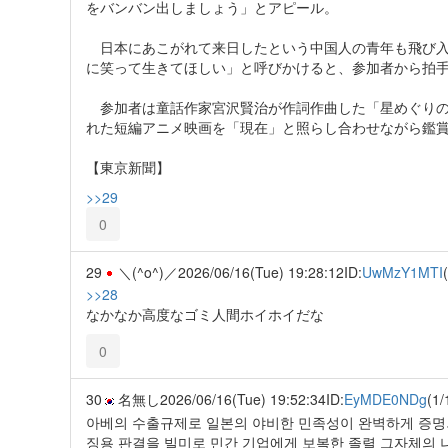
をバンバン出しましょう」とアピール。
日本にあこがれて来日したという中国人の青年も飛び入
に笑って生きてほしい」と呼びかけると、参加者から拍
参加者は童話作家宮沢賢治が作詞作曲した「星めぐりの歌
れた短編アニメ映画を「現在」と照らし合わせながら鑑
【東京新聞】
>>29
0
29
＼(^o^)／
2026/06/16(Tue) 19:28:12
ID:
UwMzY1MTI
>>28
なかなか高度なゴミ人間ホイホイだな
0
30
名無し
2026/06/16(Tue) 19:52:34
ID:
EyMDE0NDg
(1/
아베의 수출규제로 일본의 야비한 민족성이 완벽하게 증명
징용 판결을 빌미로 민간 기업에게 보복한 졸렬 그자체의 