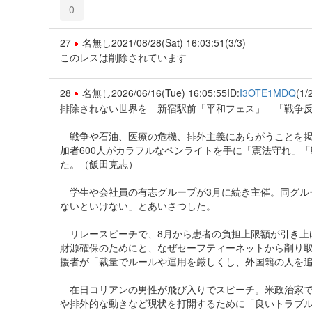
0
27
名無し
2021/08/28(Sat) 16:03:51
(3/3)
このレスは削除されています
28
名無し
2026/06/16(Tue) 16:05:55
ID:
I3OTE1MDQ
(1/
排除されない世界を 新宿駅前「平和フェス」 「戦争反
戦争や石油、医療の危機、排外主義にあらがうことを掲
加者600人がカラフルなペンライトを手に「憲法守れ」
た。（飯田克志）
学生や会社員の有志グループが3月に続き主催。同グル
ないといけない」とあいさつした。
リレースピーチで、8月から患者の負担上限額が引き上
財源確保のためにと、なぜセーフティーネットから削り
援者が「裁量でルールや運用を厳しくし、外国籍の人を
在日コリアンの男性が飛び入りでスピーチ。米政治家で
や排外的な動きなど現状を打開するために「良いトラブ