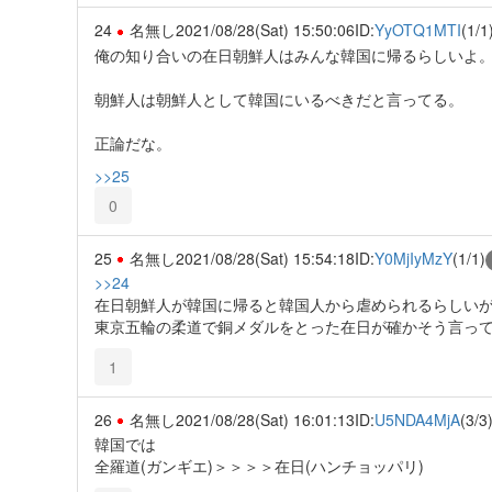
24
名無し
2021/08/28(Sat) 15:50:06
ID:
YyOTQ1MTI
(1/1
俺の知り合いの在日朝鮮人はみんな韓国に帰るらしいよ
朝鮮人は朝鮮人として韓国にいるべきだと言ってる。
正論だな。
>>25
0
25
名無し
2021/08/28(Sat) 15:54:18
ID:
Y0MjIyMzY
(1/1)
>>24
在日朝鮮人が韓国に帰ると韓国人から虐められるらしい
東京五輪の柔道で銅メダルをとった在日が確かそう言っ
1
26
名無し
2021/08/28(Sat) 16:01:13
ID:
U5NDA4MjA
(3/3
韓国では
全羅道(ガンギエ)＞＞＞＞在日(ハンチョッパリ)