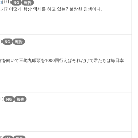
g
(1/1)
NG
報告
인가? 어떻게 항상 액세를 하고 있는? 불쌍한 인생이다.
3)
NG
報告
方を向いて三跪九叩頭を1000回行えばそれだけで君たちは毎日幸
1)
NG
報告
2)