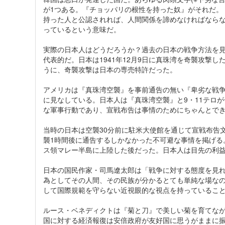
が1つある。『チョッパリの根性を持った奴』がそれだ。
持った人と公認されれば、人間関係を諦めなければなら
っているという意味だ。
実際の日本人はどうだろうか？過去の日本の戦争方法を
代表的だ。日本は1941年12月9日に真珠湾を奇襲攻撃
うに、奇襲攻撃は日本の専売特許だった。
アメリカは『真珠湾空襲』を事前通告の無い『卑劣な戦争』(sn
に見なしている。日本人は『真珠湾空襲』と9・11テロ
な軍事行動であり、宣戦布告は事情のためにちゃんとで
当時の日本は空襲30分前に駐米大使館を通じて宣戦布告
襲1時間後に通告するしかなかった不可避な事情を掲げる
ス領マレー半島に上陸した後だった。日本人は目先の利
日本の国民作家・司馬遼太郎は「戦争に対する態度を見
為としてその人間、その民族が分かるとても単純な場な
して国際規範を守らない近視眼的な視点を持っているこ
ルース・ベネディクトは『菊と刀』で美しい菊を育てな
国に対する経済報復は安倍政府が友好国に思うがままに