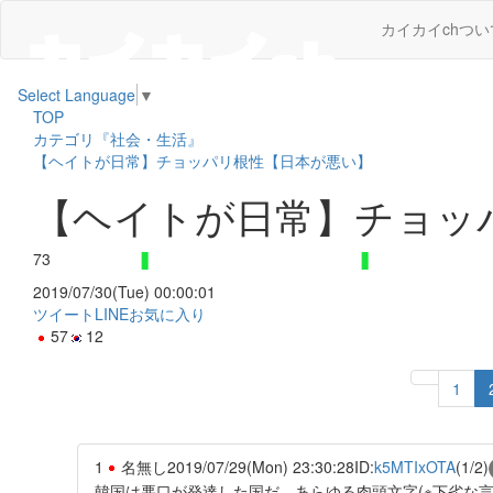
カイカイchつい
Select Language
▼
TOP
カテゴリ『社会・生活』
【ヘイトが日常】チョッパリ根性【日本が悪い】
【ヘイトが日常】チョッ
73
2019/07/30(Tue) 00:00:01
ツイート
LINE
お気に入り
57
12
1
1
名無し
2019/07/29(Mon) 23:30:28
ID:
k5MTIxOTA
(1/2)
韓国は悪口が発達した国だ。あらゆる肉頭文字(※下劣な