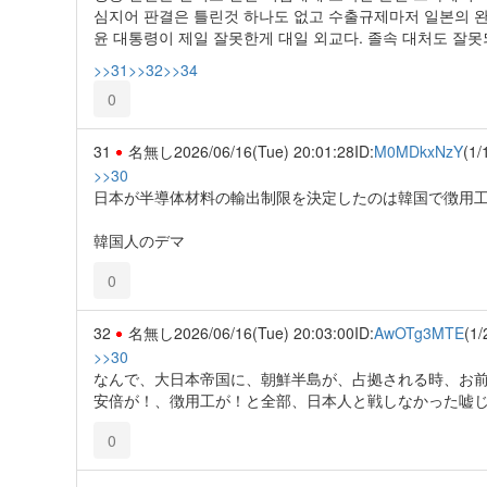
심지어 판결은 틀린것 하나도 없고 수출규제마저 일본의 완
윤 대통령이 제일 잘못한게 대일 외교다. 졸속 대처도 잘
>>31
>>32
>>34
0
31
名無し
2026/06/16(Tue) 20:01:28
ID:
M0MDkxNzY
(1/
>>30
日本が半導体材料の輸出制限を決定したのは韓国で徴用
韓国人のデマ
0
32
名無し
2026/06/16(Tue) 20:03:00
ID:
AwOTg3MTE
(1/
>>30
なんで、大日本帝国に、朝鮮半島が、占拠される時、お
安倍が！、徴用工が！と全部、日本人と戦しなかった嘘
0