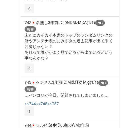
0
742
名無し
3年前
ID:I0NDMzMDA(1/1)
NG
報告
未だにカイカイ本家のトップのランダムリンクの
所やアンテナ系のにみずきの過去記事が出て来て
邪魔じゃない？
あれって誰かがよく見ているから出ているという
事なんかな？
0
743
ケンさん
3年前
ID:MxMTk1Mjg(1/1)
NG
報告
…パンコリが今日、閉鎖されてしまいました…
>>744
>>745
>>757
1
744
ラル(4G)◆fD66Iu.6WM
3年前