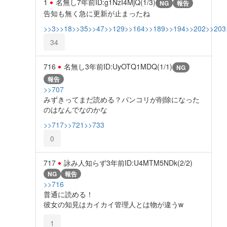
1
名無し
7年前
ID:g1NzI4MjQ(1/3)
NG
報告
告知も無く急に更新が止まったね
>>3
>>18
>>35
>>47
>>129
>>164
>>189
>>194
>>202
>>203
34
716
名無し
3年前
ID:UyOTQ1MDQ(1/1)
NG
報告
>>707
みずきってまだ読める？パンコリが削除になった
のはなんでなのかな
>>717
>>721
>>733
0
717
詠み人知らず
3年前
ID:U4MTM5NDk(2/2)
NG
報告
>>716
普通に読める！
彼女の知見はカイカイ管理人とは物が違うw
1