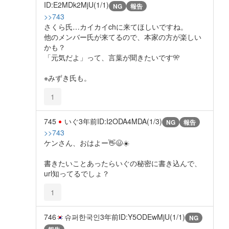
ID:E2MDk2MjU(1/1)
NG
報告
>>743
さくら氏…カイカイchに来てほしいですね。
他のメンバー氏が来てるので、本家の方が楽しい
かも？
「元気だよ」って、言葉が聞きたいです🎌
※みずき氏も。
1
745
いぐ
3年前
ID:I2ODA4MDA(1/3)
NG
報告
>>743
ケンさん、おはよー👋😃☀️
書きたいことあったらいぐの秘密に書き込んで、
url知ってるでしょ？
1
746
슈퍼한국인
3年前
ID:Y5ODEwMjU(1/1)
NG