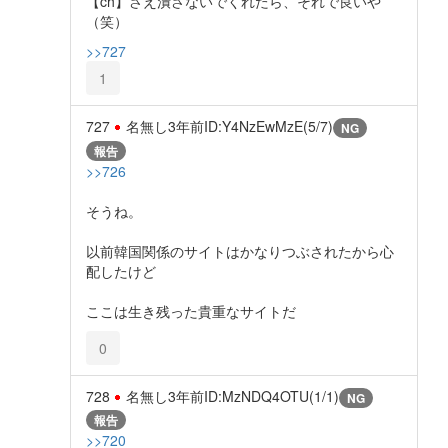
【ch】さえ潰さないでくれたら、それで良いや
（笑）
>>727
1
727
名無し
3年前
ID:Y4NzEwMzE(5/7)
NG
報告
>>726
そうね。
以前韓国関係のサイトはかなりつぶされたから心
配したけど
ここは生き残った貴重なサイトだ
0
728
名無し
3年前
ID:MzNDQ4OTU(1/1)
NG
報告
>>720