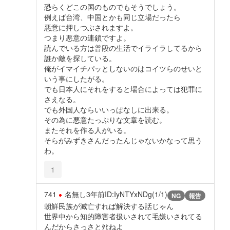
恐らくどこの国のものでもそうでしょう。
例えば台湾、中国とかも同じ立場だったら
悪意に押しつぶされますよ。
つまり悪意の連鎖ですよ。
読んでいる方は普段の生活でイライラしてるから
誰か敵を探している。
俺がイマイチパッとしないのはコイツらのせいと
いう事にしたがる。
でも日本人にそれをすると場合によっては犯罪に
さえなる。
でも外国人ならいいっぱなしに出来る。
その為に悪意たっぷりな文章を読む。
またそれを作る人がいる。
そらがみずきさんだったんじゃないかなって思う
わ。
1
741
名無し
3年前
ID:IyNTYxNDg(1/1)
NG
報告
朝鮮民族が滅亡すれば解決する話じゃん
世界中から知的障害者扱いされて毛嫌いされてる
んだからさっさとﾀﾋねよ