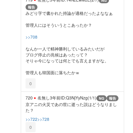
NG
報告
みどり字で書かれた持論が適格だったよななぁ
管理人にはそういうとこあったか？
>>708
なんか一人で精神勝利しているみたいだが
ブログ停止の兆候はあったって？
そりゃ今になっては何とでも言えますがな。
管理人も韓国面に落ちたかｗ
0
720
名無し
3年前
ID:Q3NjYyNzg(1/1)
NG
報告
京アニの火災であの世に逝った説はどうなりまし
た？
>>722
>>728
0