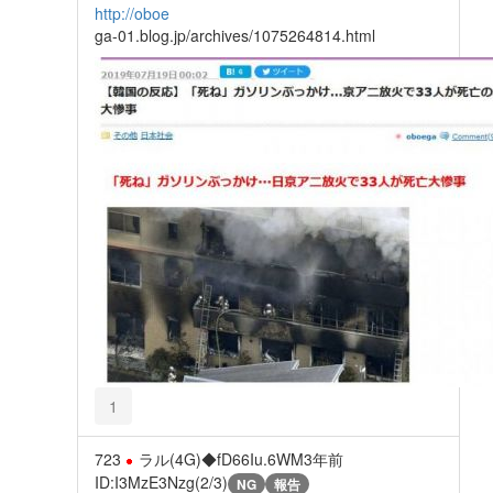
http://oboe
ga-01.blog.jp/archives/1075264814.html
1
723
ラル(4G)◆fD66Iu.6WM
3年前
ID:I3MzE3Nzg(2/3)
NG
報告