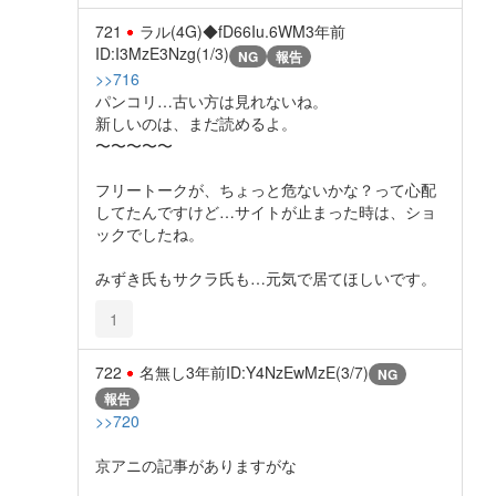
721
ラル(4G)◆fD66Iu.6WM
3年前
ID:I3MzE3Nzg(1/3)
NG
報告
>>716
パンコリ…古い方は見れないね。
新しいのは、まだ読めるよ。
〜〜〜〜〜
フリートークが、ちょっと危ないかな？って心配
してたんですけど…サイトが止まった時は、ショ
ックでしたね。
みずき氏もサクラ氏も…元気で居てほしいです。
1
722
名無し
3年前
ID:Y4NzEwMzE(3/7)
NG
報告
>>720
京アニの記事がありますがな