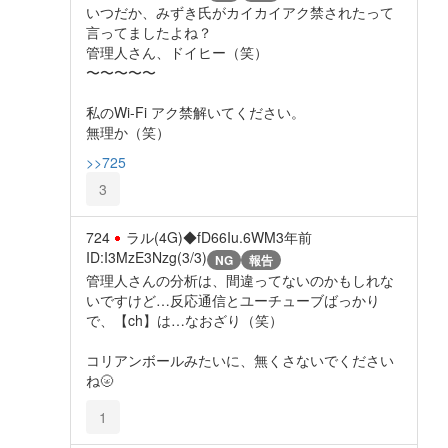
いつだか、みずき氏がカイカイアク禁されたって
言ってましたよね？
管理人さん、ドイヒー（笑）
〜〜〜〜〜
私のWi-Fi アク禁解いてください。
無理か（笑）
>>725
3
724
ラル(4G)◆fD66Iu.6WM
3年前
ID:I3MzE3Nzg(3/3)
NG
報告
管理人さんの分析は、間違ってないのかもしれな
いですけど…反応通信とユーチューブばっかり
で、【ch】は…なおざり（笑）
コリアンボールみたいに、無くさないでください
ね🌝
1