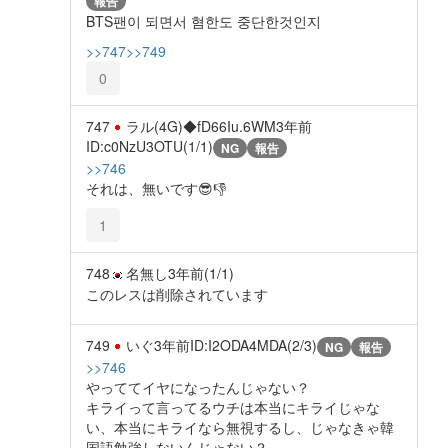
報告
BTS팬이 되면서 혐한도 중단한것인지
>>747
>>749
0
747
ラル(4G)◆fD66Iu.6WM
3年前
ID:c0NzU3OTU(1/1)
NG
報告
>>746
それは、無いです😎👎
1
748
名無し
3年前
(1/1)
このレスは削除されています
749
いぐ
3年前
ID:I2ODA4MDA(2/3)
NG
報告
>>746
やっててイヤになったんじゃない？
キライって言ってるウチは本当にキライじゃな
い、本当にキライなら無視するし、じゃなきゃ韓
国語勉強しないんじゃない？