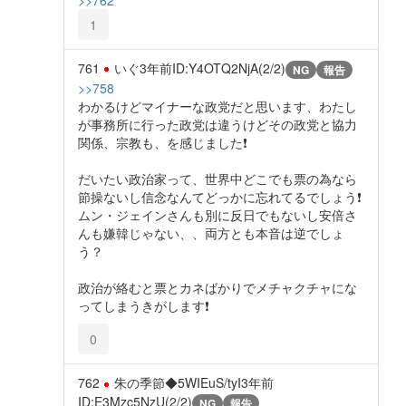
1
761
いぐ
3年前
ID:Y4OTQ2NjA(2/2)
NG
報告
>>758
わかるけどマイナーな政党だと思います、わたし
が事務所に行った政党は違うけどその政党と協力
関係、宗教も、を感じました❗
だいたい政治家って、世界中どこでも票の為なら
節操ないし信念なんてどっかに忘れてるでしょう❗
ムン・ジェインさんも別に反日でもないし安倍さ
んも嫌韓じゃない、、両方とも本音は逆でしょ
う？
政治が絡むと票とカネばかりでメチャクチャにな
ってしまうきがします❗
0
762
朱の季節◆5WIEuS/tyI
3年前
ID:E3Mzc5NzU(2/2)
NG
報告