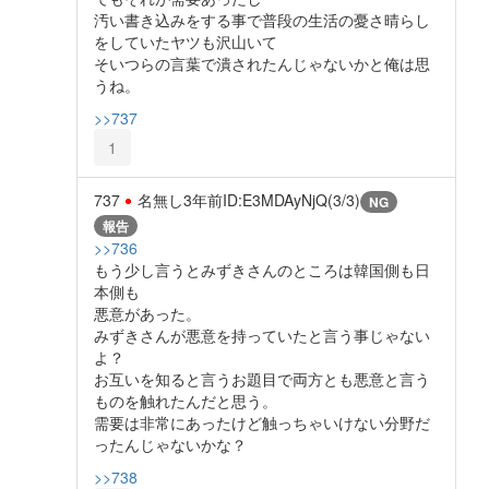
汚い書き込みをする事で普段の生活の憂さ晴らし
をしていたヤツも沢山いて
そいつらの言葉で潰されたんじゃないかと俺は思
うね。
>>737
1
737
名無し
3年前
ID:E3MDAyNjQ(3/3)
NG
報告
>>736
もう少し言うとみずきさんのところは韓国側も日
本側も
悪意があった。
みずきさんが悪意を持っていたと言う事じゃない
よ？
お互いを知ると言うお題目で両方とも悪意と言う
ものを触れたんだと思う。
需要は非常にあったけど触っちゃいけない分野だ
ったんじゃないかな？
>>738