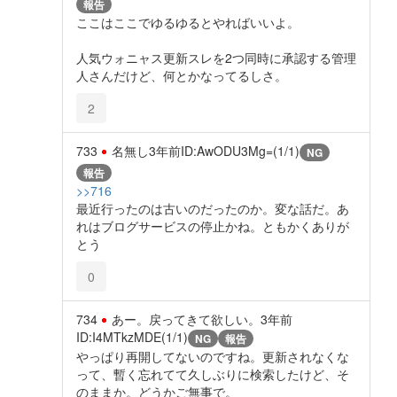
報告
ここはここでゆるゆるとやればいいよ。
人気ウォニャス更新スレを2つ同時に承認する管理
人さんだけど、何とかなってるしさ。
2
733
名無し
3年前
ID:AwODU3Mg=(1/1)
NG
報告
>>716
最近行ったのは古いのだったのか。変な話だ。あ
れはブログサービスの停止かね。ともかくありが
とう
0
734
あー。戻ってきて欲しい。
3年前
ID:I4MTkzMDE(1/1)
NG
報告
やっぱり再開してないのですね。更新されなくな
って、暫く忘れてて久しぶりに検索したけど、そ
のままか。どうかご無事で。