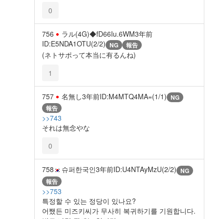
0
756
ラル(4G)◆fD66Iu.6WM
3年前
ID:E5NDA1OTU(2/2)
NG
報告
(ネトサポって本当に有るんね)
1
757
名無し
3年前
ID:M4MTQ4MA=(1/1)
NG
報告
>>743
それは無念やな
0
758
슈퍼한국인
3年前
ID:U4NTAyMzU(2/2)
NG
報告
>>753
특정할 수 있는 정당이 있나요?
어쨌든 미즈키씨가 무사히 복귀하기를 기원합니다.