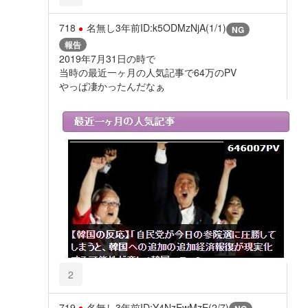
718
名無し
3年前
ID:k5ODMzNjA(1/1)
NG
報告
2019年7月31日の時で
当時の最近一ヶ月の人気記事で64万のPV
やっぱ凄かったんだなぁ
2
719
名無し
3年前
ID:Y4NzEwMzE(2/7)