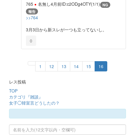
765
名無し
4月前
ID:c2ODg4OTY(1/1)
NG
報告
>>764
3月3日から新スレが一つも立ってないし。
0
1
12
13
14
15
16
レス投稿
TOP
カテゴリ『雑談』
女子◯韓宣言どうしたの？