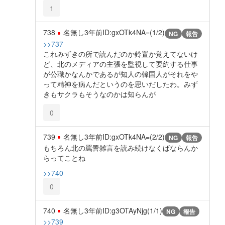
1
738
名無し
3年前
ID:gxOTk4NA=(1/2)
NG
報告
>>737
これみずきの所で読んだのか鈴置か覚えてないけ
ど、北のメディアの主張を監視して要約する仕事
が公職かなんかであるが知人の韓国人がそれをや
って精神を病んだというのを思いだしたわ。みず
きもサクラもそうなのかは知らんが
0
739
名無し
3年前
ID:gxOTk4NA=(2/2)
NG
報告
もちろん北の罵詈雑言を読み続けなくばならんか
らってことね
>>740
0
740
名無し
3年前
ID:g3OTAyNjg(1/1)
NG
報告
>>739