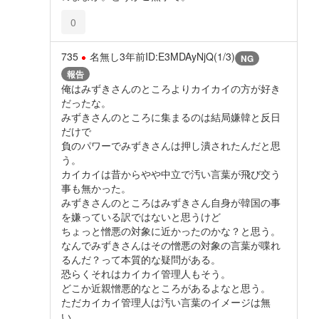
0
735
名無し
3年前
ID:E3MDAyNjQ(1/3)
NG
報告
俺はみずきさんのところよりカイカイの方が好き
だったな。
みずきさんのところに集まるのは結局嫌韓と反日
だけで
負のパワーでみずきさんは押し潰されたんだと思
う。
カイカイは昔からやや中立で汚い言葉が飛び交う
事も無かった。
みずきさんのところはみずきさん自身が韓国の事
を嫌っている訳ではないと思うけど
ちょっと憎悪の対象に近かったのかな？と思う。
なんでみずきさんはその憎悪の対象の言葉が喋れ
るんだ？って本質的な疑問がある。
恐らくそれはカイカイ管理人もそう。
どこか近親憎悪的なところがあるよなと思う。
ただカイカイ管理人は汚い言葉のイメージは無
い。