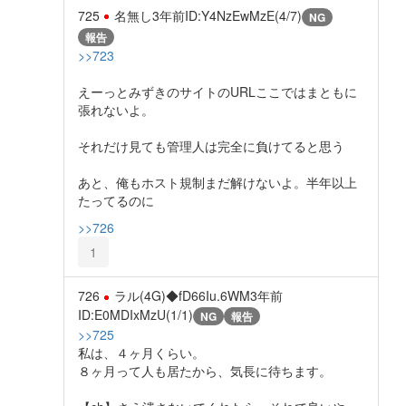
725
名無し
3年前
ID:Y4NzEwMzE(4/7)
NG
報告
>>723
えーっとみずきのサイトのURLここではまともに
張れないよ。
それだけ見ても管理人は完全に負けてると思う
あと、俺もホスト規制まだ解けないよ。半年以上
たってるのに
>>726
1
726
ラル(4G)◆fD66Iu.6WM
3年前
ID:E0MDIxMzU(1/1)
NG
報告
>>725
私は、４ヶ月くらい。
８ヶ月って人も居たから、気長に待ちます。