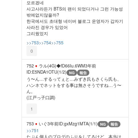
모르겠네
사고사라든가 BTS의 팬이 되었다거나 그런 가능성
밖에없지않을까?
한국에서도 초대형 네이버 블로그 운영자가 갑자기
사라진 경우가 있었어
그리웠었지
>>753
>>754
>>755
0
752
ラル(4G)◆fD66Iu.6WM
3年前
ID:E5NDA1OTU(1/2)
NG
報告
う〜ん…するってぇと…みずき氏もさくら氏も、
ハンネでネットをする事は無さそうですね…う〜
ん。
(江戸っ子口調)
1
753
いぐ
3年前
ID:gxMzg1MTA(1/1)
NG
報告
>>751
たぶん個人のブログのふりをしてるけど、本当は