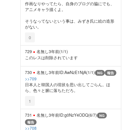
作画なりやってたら、自身のブログの脇にでも、
アニメキャラ描くよ。
そうなってないという事は、みずき氏に絵の造形
がない。
0
729
名無し
3年前
(1/1)
このレスは削除されています
730
名無し
3年前
ID:AwNzE1NjA(1/1)
NG
報告
>>709
日本人と韓国人の現状を思い出してごらん。ほ
ら、色々と腑に落ちただろ。
1
731
名無し
3年前
ID:g0NzY4ODQ(6/7)
NG
報告
>>708