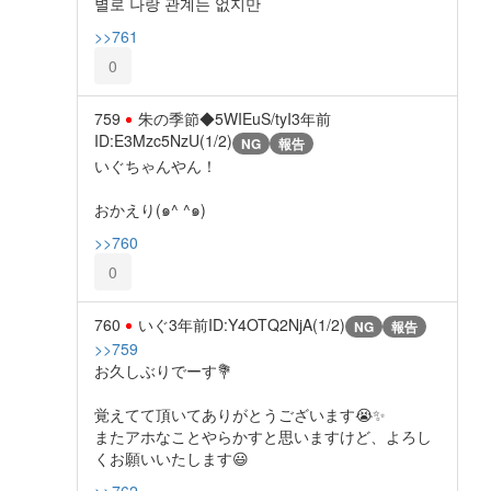
별로 나랑 관계는 없지만
>>761
0
759
朱の季節◆5WIEuS/tyI
3年前
ID:E3Mzc5NzU(1/2)
NG
報告
いぐちゃんやん！
おかえり(๑^ ^๑)
>>760
0
760
いぐ
3年前
ID:Y4OTQ2NjA(1/2)
NG
報告
>>759
お久しぶりでーす💐
覚えてて頂いてありがとうございます😭✨
またアホなことやらかすと思いますけど、よろし
くお願いいたします😃
>>762