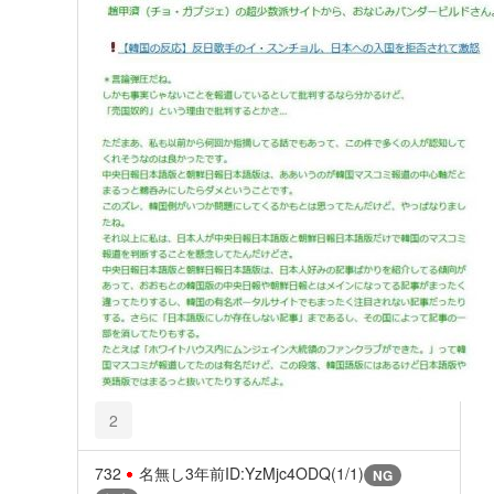
2
732
名無し
3年前
ID:YzMjc4ODQ(1/1)
NG