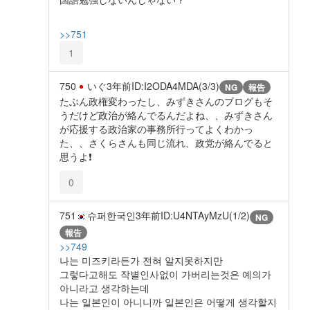
>>751
1
750
いぐ
3年前
ID:I2ODA4MDA(3/3)
NG
報告
たぶん政権変わったし、みずきさんのブログもそ
うだけど政治が絡んでるんだよね、、みずきさん
が応援する政治家の事務所行ってよくわかっ
た、、さくらさんも同じ流れ、政党が絡んでると
思うよ❗
0
751
슈퍼한국인
3年前
ID:U4NTAyMzU(1/2)
NG
報告
>>749
나는 미즈키라든가 전혀 알지못하지만
그렇다고해도 작별인사없이 가버리는것은 예의가
아니라고 생각하는데
나는 일본인이 아니니까 일본인은 어떻게 생각할지