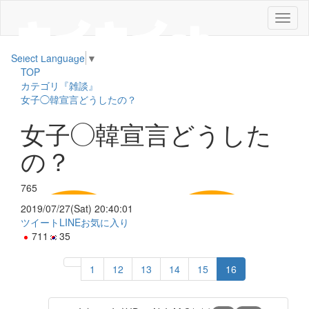
メ
ニ
ュ
Select Language
▼
ー
TOP
カテゴリ『雑談』
女子◯韓宣言どうしたの？
女子◯韓宣言どうした
の？
765
2019/07/27(Sat) 20:40:01
ツイート
LINE
お気に入り
711
35
1
12
13
14
15
16