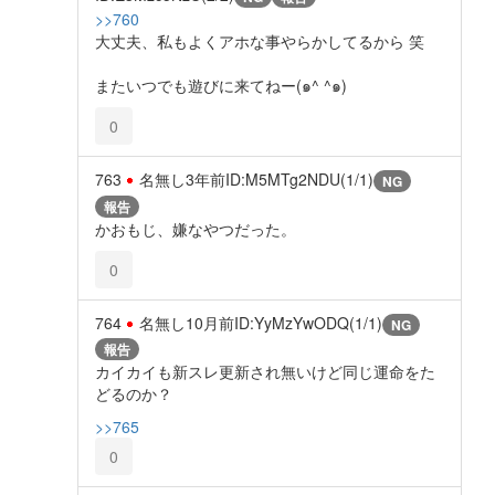
>>760
大丈夫、私もよくアホな事やらかしてるから 笑
またいつでも遊びに来てねー(๑^ ^๑)
0
763
名無し
3年前
ID:M5MTg2NDU(1/1)
NG
報告
かおもじ、嫌なやつだった。
0
764
名無し
10月前
ID:YyMzYwODQ(1/1)
NG
報告
カイカイも新スレ更新され無いけど同じ運命をた
どるのか？
>>765
0