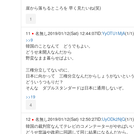
崖から落ちるところを 早く見たいね(笑)
1
11
名無し
2019/01/12(Sat) 12:44:07
ID:
YyOTU1MjA
(1/1)
>>9
韓国のことなんて どうでもよい。
どうせ未開人なんだから
野蛮なまま暮らせばよい。
三権分立してないのに、
日本に向かって 三権分立なんだからしょうがないとい
どういうつもりだ？
そんな ダブルスタンダードは日本に通用しないぞ。
>>19
4
12
名無し
2019/01/12(Sat) 12:50:27
ID:
UyODk2NjQ
(1/1)
韓国の裁判官なんてテレビのコメンテーターがやればい
どうせ世論や政府に同調して同じ結果になるんだから。