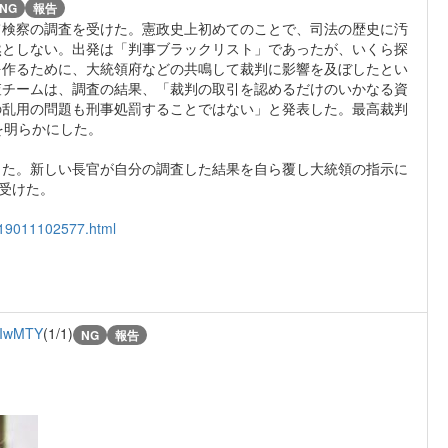
NG
報告
て検察の調査を受けた。憲政史上初めてのことで、司法の歴史に汚
然としない。出発は「判事ブラックリスト」であったが、いくら探
を作るために、大統領府などの共鳴して裁判に影響を及ぼしたとい
査チームは、調査の結果、「裁判の取引を認めるだけのいかなる資
の乱用の問題も刑事処罰することではない」と発表した。最高裁判
を明らかにした。
した。新しい長官が自分の調査した結果を自ら覆し大統領の指示に
を受けた。
2019011102577.html
IwMTY
(1/1)
NG
報告