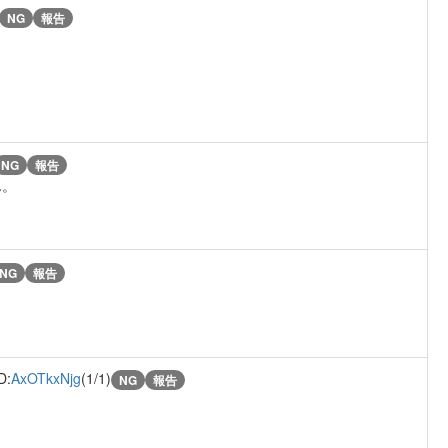
NG
報告
NG
報告
ん。
NG
報告
D:
AxOTkxNjg
(1/1)
NG
報告