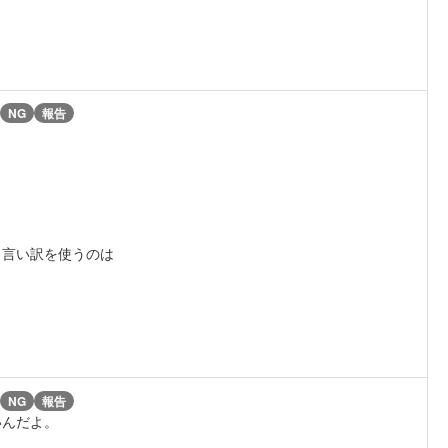
NG
報告
う言い訳を使うのは
NG
報告
いんだよ。