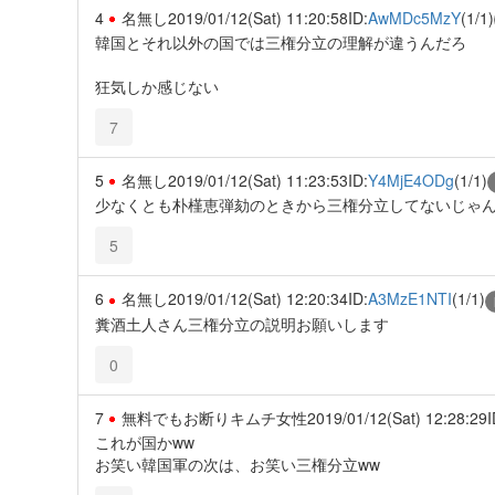
4
名無し
2019/01/12(Sat) 11:20:58
ID:
AwMDc5MzY
(1/1)
韓国とそれ以外の国では三権分立の理解が違うんだろ
狂気しか感じない
7
5
名無し
2019/01/12(Sat) 11:23:53
ID:
Y4MjE4ODg
(1/1)
少なくとも朴槿恵弾劾のときから三権分立してないじゃ
5
6
名無し
2019/01/12(Sat) 12:20:34
ID:
A3MzE1NTI
(1/1)
糞酒土人さん三権分立の説明お願いします
0
7
無料でもお断りキムチ女性
2019/01/12(Sat) 12:28:29
I
これが国かww
お笑い韓国軍の次は、お笑い三権分立ww