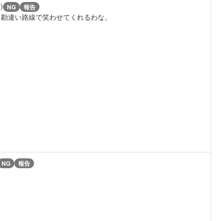
)
NG
報告
。勘違い路線で笑わせてくれるわな。
NG
報告