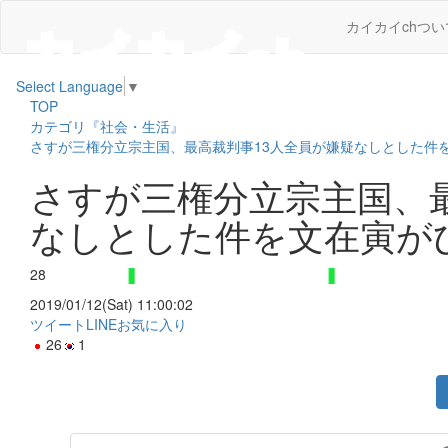
カイカイchつい
Select Language
▼
TOP
カテゴリ『社会・生活』
さすが三権分立宗主国、最高裁判事13人全員が嫌疑なしとした件
さすが三権分立宗主国、最
なしとした件を文在寅が
28
2019/01/12(Sat) 11:00:02
ツイート
LINE
お気に入り
26
1