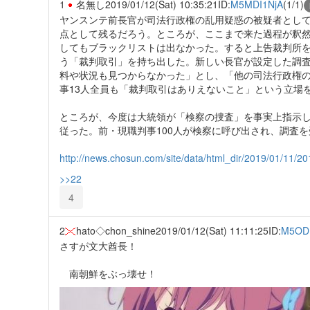
1
名無し
2019/01/12(Sat) 10:35:21
ID:
M5MDI1NjA
(1/1)
ヤンスンテ前長官が司法行政権の乱用疑惑の被疑者とし
点として残るだろう。ところが、ここまで来た過程が釈
してもブラックリストは出なかった。すると上告裁判所
う「裁判取引」を持ち出した。新しい長官が設定した調
料や状況も見つからなかった」とし、「他の司法行政権
事13人全員も「裁判取引はありえないこと」という立場
ところが、今度は大統領が「検察の捜査」を事実上指示
従った。前・現職判事100人が検察に呼び出され、調査
http://news.chosun.com/site/data/html_dir/2019/01/11/
>>22
4
2
hato◇chon_shine
2019/01/12(Sat) 11:11:25
ID:
M5OD
さすが文大酋長！
南朝鮮をぶっ壊せ！