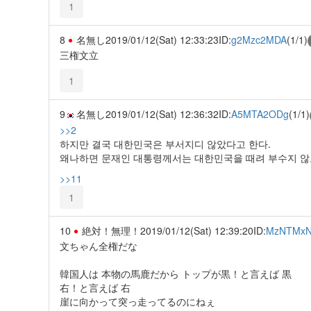
1
8
名無し
2019/01/12(Sat) 12:33:23
ID:
g2Mzc2MDA
(1/1)
三権文立
1
9
名無し
2019/01/12(Sat) 12:36:32
ID:
A5MTA2ODg
(1/1)
>>2
하지만 결국 대한민국은 부서지디 않았다고 한다.
왜나하면 문재인 대통령께서는 대한민국을 때려 부수지 않
>>11
1
10
絶対！無理！
2019/01/12(Sat) 12:39:20
ID:
MzNTMxN
文ちゃん全権だな
韓国人は 本物の馬鹿だから トップが黒！と言えば 黒
右！と言えば 右
崖に向かって突っ走ってるのにねぇ