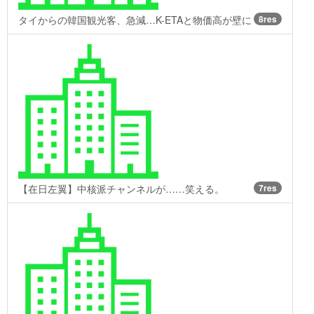
タイからの韓国観光客、急減…K-ETAと物価高が壁に
8res
【在日左翼】中核派チャンネルが……笑える。
7res