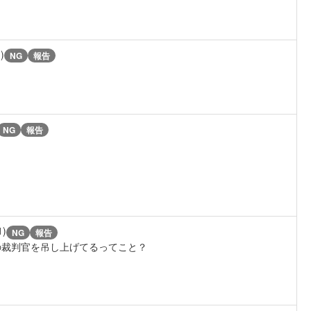
)
NG
報告
NG
報告
1)
NG
報告
の裁判官を吊し上げてるってこと？