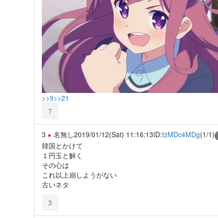
>>9
>>21
7
3
名無し
2019/01/12(Sat) 11:16:13
ID:
IzMDc4MDg
(1/1)
韓国とかけて
１円玉と解く
その心は
これ以上崩しようがない
古いネタ
3