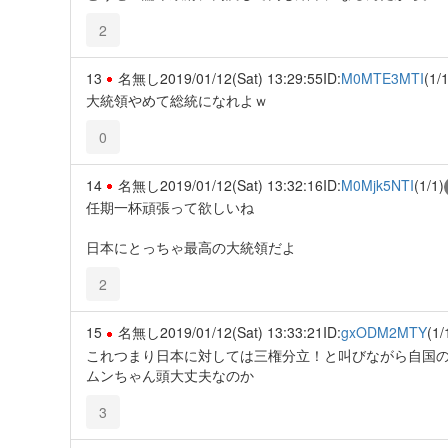
2
13
名無し
2019/01/12(Sat) 13:29:55
ID:
M0MTE3MTI
(1/1
大統領やめて総統になれよｗ
0
14
名無し
2019/01/12(Sat) 13:32:16
ID:
M0Mjk5NTI
(1/1)
任期一杯頑張って欲しいね
日本にとっちゃ最高の大統領だよ
2
15
名無し
2019/01/12(Sat) 13:33:21
ID:
gxODM2MTY
(1/
これつまり日本に対しては三権分立！と叫びながら自国
ムンちゃん頭大丈夫なのか
3