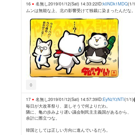
16
名無し
2019/01/12(Sat) 14:33:22
ID:
k0NDk1MDQ
(1/1
ムンは無能な上、北の影響受けて独裁に染まったんだな
0
17
名無し
2019/01/12(Sat) 14:57:39
ID:
EyNzYzNTI
(1/1)
毎日が大改革祭り、楽しそうで何よりだわ。
隣に、亀の歩みより遅い議会制民主主義国があるから、
余計に際立つな。
韓国としては正しい方向に進んでいるだろ。