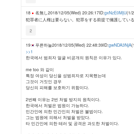
18
名無し
2018/12/05(Wed) 20:26:17
ID:
gxNzE0MjU
(1/2
犯罪者に人権は要らない。犯罪をする前提で擁護してい
2
19
푸른하늘
2018/12/05(Wed) 22:48:39
ID:
gwNDA3NjA
(
>>1
한국에서 범죄자 얼굴 비공개의 원칙은 이유가 있다.
me too 와 같이
특정 여성이 당신을 성범죄자로 지목했는데
그것이 거짓인 경우
당신의 피해를 보호하기 위함이다.
2번째 이유는 2번 처벌 방지의 원칙이다.
한국에서 처벌은 법원이 가능하다.
민간인에 의한 민간인의 처벌은 불법이다.
그는 법원에 의해서 처벌을 받았다.
타 민간인에 의한 테러 및 공격은 과도한 처벌이다.