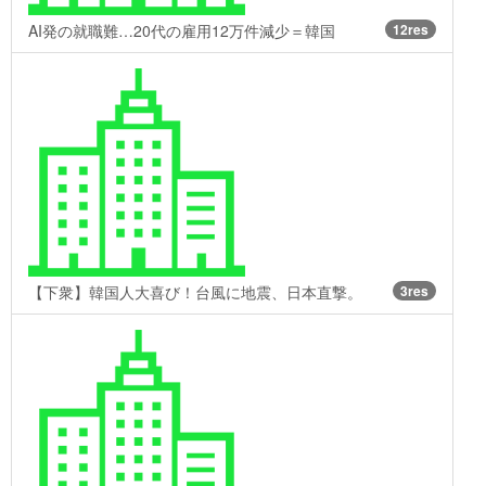
AI発の就職難…20代の雇用12万件減少＝韓国
12res
【下衆】韓国人大喜び！台風に地震、日本直撃。
3res