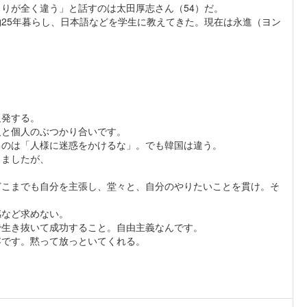
りが全く違う」と話すのは太田厚志さん（54）だ。
25年暮らし、日本語などを学生に教えてきた。現在は永進（ヨン
反発する。
人と個人のぶつかり合いです。
るのは「人様に迷惑をかけるな」。でも韓国は違う。
しましたが、
どこまでも自分を主張し、堂々と、自分のやりたいことを貫け。そ
感など求めない。
で生き抜いて成功すること。自由主義なんです。
容です。黙って放っといてくれる。