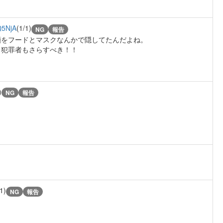
Q5NjA
(1/1)
NG
報告
顔をフードとマスクなんかで隠してたんだよね。
ら犯罪者もさらすべき！！
)
NG
報告
1)
NG
報告