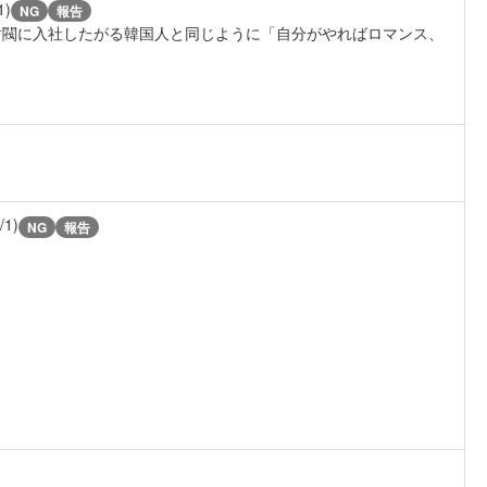
1)
NG
報告
財閥に入社したがる韓国人と同じように「自分がやればロマンス、
/1)
NG
報告