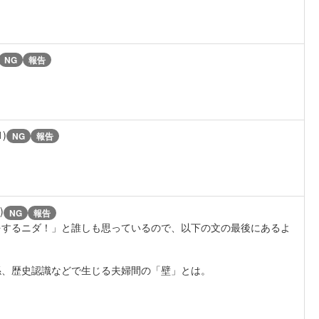
NG
報告
1)
NG
報告
)
NG
報告
をするニダ！」と誰しも思っているので、以下の文の最後にあるよ
係、歴史認識などで生じる夫婦間の「壁」とは。