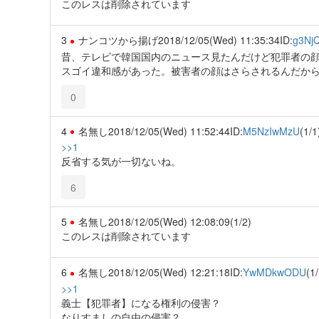
このレスは削除されています
3
ナンコツから揚げ
2018/12/05(Wed) 11:35:34
ID:
g3Nj
昔、テレビで韓国国内のニュース見たんだけど犯罪者の
スゴイ違和感があった。被害者の顔はさらされるんだか
0
4
名無し
2018/12/05(Wed) 11:52:44
ID:
M5NzIwMzU
(1/1
>>1
反省する気が一切ないね。
6
5
名無し
2018/12/05(Wed) 12:08:09
(1/2)
このレスは削除されています
6
名無し
2018/12/05(Wed) 12:21:18
ID:
YwMDkwODU
(1/
>>1
義士【犯罪者】になる権利の侵害？
なりすましの自由の侵害？