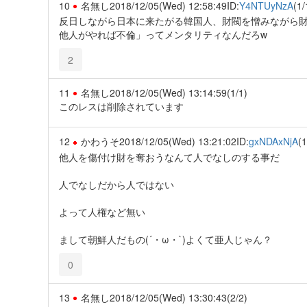
10
名無し
2018/12/05(Wed) 12:58:49
ID:
Y4NTUyNzA
(1/
反日しながら日本に来たがる韓国人、財閥を憎みながら
他人がやれば不倫」ってメンタリティなんだろw
2
11
名無し
2018/12/05(Wed) 13:14:59
(1/1)
このレスは削除されています
12
かわうそ
2018/12/05(Wed) 13:21:02
ID:
gxNDAxNjA
(1
他人を傷付け財を奪おうなんて人でなしのする事だ
人でなしだから人ではない
よって人権など無い
まして朝鮮人だもの(´・ω・`)よくて亜人じゃん？
0
13
名無し
2018/12/05(Wed) 13:30:43
(2/2)