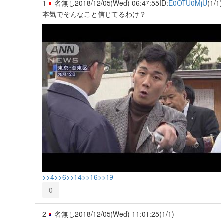
1
名無し
2018/12/05(Wed) 06:47:55
ID:
E0OTU0MjU
(1/1
本気でそんなこと信じてるわけ？
>>4
>>6
>>14
>>16
>>19
0
2
名無し
2018/12/05(Wed) 11:01:25
(1/1)