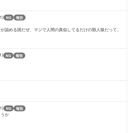
1)
NG
報告
所が認める国だぜ、マジで人間の真似してるだけの類人猿だって。
1)
NG
報告
1)
NG
報告
ろうか