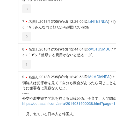
3
7
名無し
2018/12/05(Wed) 12:26:00
ID:
IxNTE3NDA
(1/1)
< ｀∀´>みんな同じ顔だから問題ないnida
2
8
名無し
2018/12/05(Wed) 12:44:04
ID:
cwOTU5MDU
(1/
<ヽ｀∀´>「整形する費用がないと怒るニダ」
1
9
名無し
2018/12/05(Wed) 12:49:58
ID:
M2MDI5NDA
(1/1
朝鮮人は犯罪者を見て「自分も機会があったら同じこと
うに犯罪者に寛容なんだよ。
-----
外交や歴史観で問題を抱える日韓関係。子育て、人間関
https://dot.asahi.com/aera/2014031900038.html?page=1
一見、似ている日本人と韓国人。