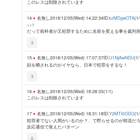
このレスは削除されています
14
名無し
2018/12/05(Wed) 14:22:34
ID:
kzMDgwOTA
(1/
>>1
だって前科者が又犯罪するために名前を変える事を裁判
3
15
名無し
2018/12/05(Wed) 17:07:37
ID:
U1NjAwNDU
(1/
顔を晒されるのがイヤなら、日本で犯罪をするな！
3
16
名無し
2018/12/05(Wed) 18:28:33
(1/1)
このレスは削除されています
17
名無し
2018/12/05(Wed) 18:31:18
ID:
Y2MTI0ODU
(1/
犯罪者でない人間がいるのか？、で黙らせるのが韓流だ
反応通信で覚えたパターン
0