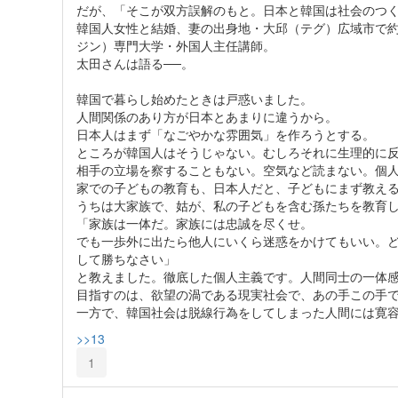
だが、「そこが双方誤解のもと。日本と韓国は社会のつく
韓国人女性と結婚、妻の出身地・大邱（テグ）広域市で約
ジン）専門大学・外国人主任講師。
太田さんは語る──。
韓国で暮らし始めたときは戸惑いました。
人間関係のあり方が日本とあまりに違うから。
日本人はまず「なごやかな雰囲気」を作ろうとする。
ところが韓国人はそうじゃない。むしろそれに生理的に
相手の立場を察することもない。空気など読まない。個
家での子どもの教育も、日本人だと、子どもにまず教え
うちは大家族で、姑が、私の子どもを含む孫たちを教育
「家族は一体だ。家族には忠誠を尽くせ。
でも一歩外に出たら他人にいくら迷惑をかけてもいい。
して勝ちなさい」
と教えました。徹底した個人主義です。人間同士の一体
目指すのは、欲望の渦である現実社会で、あの手この手
一方で、韓国社会は脱線行為をしてしまった人間には寛
>>13
1