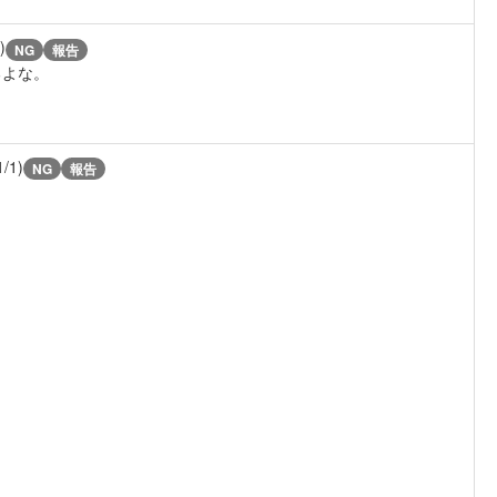
)
NG
報告
るよな。
1/1)
NG
報告