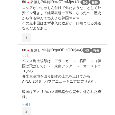
59
名無し
7年前
ID:czOTIwMjA(1/1)
NG
報告
ロシアがいちゃもん付けて似たようなことして外
資ドン引きして経済破綻一直線になったのに歴史
から何も学んでねえよな韓国ｗｗｗ
その点中国はまず参入に政府が一口噛ませる外道
なんだよなあ…
1
60
名無し
7年前
ID:g0ODI5ODk(4/4)
NG
報告
>>1
ペンス副大統領は、アラスカ ～ 横田 ～（韓
国は飛ばして）～ 東南アジア ～ オーストラ
リアの
各米軍基地を回り部隊の士気を上げてから、
APEC 2018 パプアニューギニアに乗り込む。
韓国はアメリカの防衛戦略から完全に外された模
様。
>>61
2