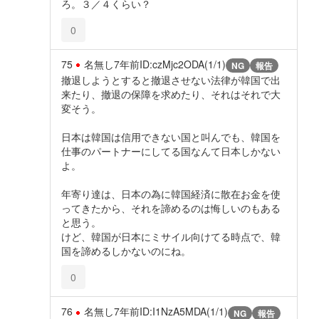
ろ。３／４くらい？
0
75
名無し
7年前
ID:czMjc2ODA(1/1)
NG
報告
撤退しようとすると撤退させない法律が韓国で出
来たり、撤退の保障を求めたり、それはそれで大
変そう。
日本は韓国は信用できない国と叫んでも、韓国を
仕事のパートナーにしてる国なんて日本しかない
よ。
年寄り達は、日本の為に韓国経済に散在お金を使
ってきたから、それを諦めるのは悔しいのもある
と思う。
けど、韓国が日本にミサイル向けてる時点で、韓
国を諦めるしかないのにね。
0
76
名無し
7年前
ID:I1NzA5MDA(1/1)
NG
報告