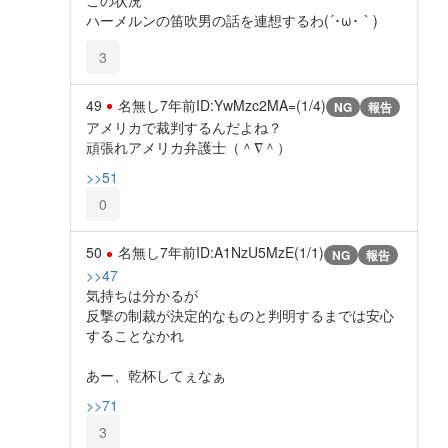
ハーメルンの笛吹男の話を連想するわ(´･ω･｀)
3
49
名無し
7年前
ID:YwMzc2MA=(1/4)
NG
報告
アメリカで裁判するんだよね？
頑張れアメリカ弁護士（＾∇＾）
>>51
0
50
名無し
7年前
ID:A1NzU5MzE(1/1)
NG
報告
>>47
気持ちは分かるが
反撃の制裁が決定的なものと判明するまでは安心
することなかれ
あー、乾杯してぇなぁ
>>71
3