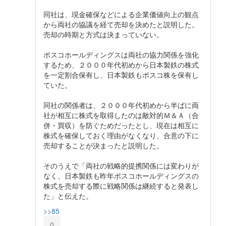
同社は、現金確保などによる企業価値向上の観点
から両社の協議を経て売却を決めたと説明した。
売却の時期と方式は決まっていない。
ポスコホールディングスは両社の協力関係を強化
するため、２０００年代初めから日本製鉄の株式
を一定割合保有し、日本製鉄もポスコ株を保有し
ていた。
同社の関係者は、２０００年代初めから半ばに両
社が相互に株式を取得したのは敵対的Ｍ＆Ａ（合
併・買収）を防ぐためだったとし、現在は相互に
株式を確保しておく理由がなくなり、合意の下に
売却することが決まったと説明した。
そのうえで「両社の戦略的提携関係には変わりが
なく、日本製鉄も昨年ポスコホールディングスの
株式を売却する際に戦略関係は継続すると発表し
た」と伝えた。
>>85
0