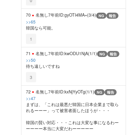
0
70
名無し
7年前
ID:gyOTI4MA=(3/4)
NG
報告
>>65
韓国なら可能。
1
71
名無し
7年前
ID:kwODU1NjA(1/1)
NG
報告
>>50
待ち遠しいですね
3
72
名無し
7年前
ID:kxNjYyOTg(1/1)
NG
報告
>>47
まずは、「これは最悪だ韓国に日本企業まで取ら
れるーーー」って被害者面したほうが・・・
韓国の賢い対応・・・これは大変な事になるわー
ーーーー本当に大変だわーーーーー