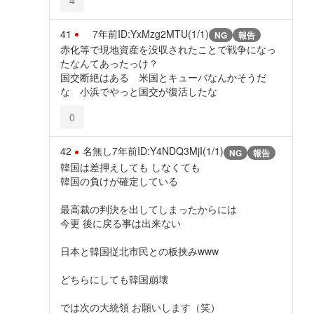
41
7年前
ID:YxMzg2MTU(1/1)
NG
報告
赤化等で現地資産を没収されたことで戦争になっ
たなんてあったっけ？
国交断絶はある 米国とキューバなんかそうだ
な 小浜でやっと国交が復活したな
0
42
名無し
7年前
ID:Y4NDQ3MjI(1/1)
NG
報告
韓国は差押えしても しなくても
韓国の負けが確定している
最高裁の判決を出してしまったからには
今更 後に戻る事は出来ない
日本と韓国従北市民との板挟みwww
どちらにしても韓国崩壊
では次の大統領 お願いします（笑）