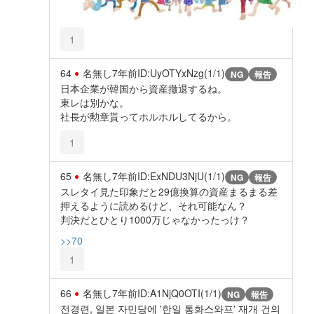
1
64
名無し
7年前
ID:UyOTYxNzg(1/1)
NG
報告
日本企業が韓国から資産撤退するね。
東レは別かな。
社長が勲章貰ってホルホルしてるから。
1
65
名無し
7年前
ID:ExNDU3NjU(1/1)
NG
報告
スレタイ見た印象だと29億換算の資産まるまる差
押えるように読めるけど、それ可能なん？
判決だとひとり1000万じゃなかったっけ？
>>70
1
66
名無し
7年前
ID:A1NjQ0OTI(1/1)
NG
報告
전경련, 일본 자민당에 '한일 통화스와프' 재개 건의