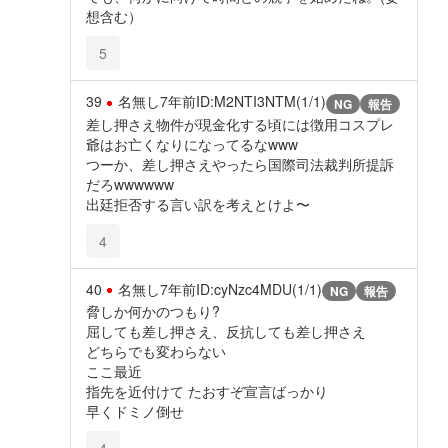
想含む）
5
39
名無し
7年前
ID:M2NTI3NTM(1/1)
NG
報告
差し押さえ物件が現金化する頃には徴用コスプレ
爺はお亡くなりになってるなwww
つーか、差し押さえやったら国際司法裁判所提訴
だろwwwwww
出廷拒否する言い訳を考えとけよ〜
4
40
名無し
7年前
ID:cyNzc4MDU(1/1)
NG
報告
脅しか何かのつもり?
屈しても差し押さえ、反抗しても差し押さえ
どちらでも変わらない
ここ最近
指先を近付けて たおすぞ宣言ばっかり
早くドミノ倒せ
4