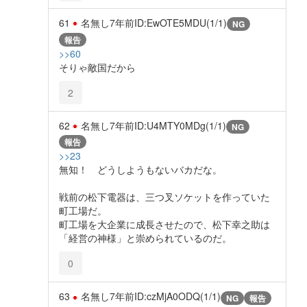
61
名無し
7年前
ID:EwOTE5MDU(1/1)
NG
報告
>>60
そりゃ敵国だから
2
62
名無し
7年前
ID:U4MTY0MDg(1/1)
NG
報告
>>23
無知！ どうしようもないバカだな。
戦前の松下電器は、三つ叉ソケットを作っていた
町工場だ。
町工場を大企業に成長させたので、松下幸之助は
「経営の神様」と崇められているのだ。
0
63
名無し
7年前
ID:czMjA0ODQ(1/1)
NG
報告