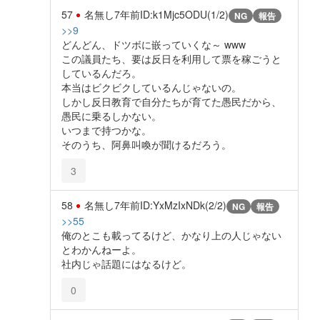
57
名無し
7年前
ID:k1Mjc5ODU(1/2)
NG
報告
>>9
どんどん、ドツボに嵌っていくな～ www
この議員たち、要は反日を利用して票を稼ごうと
しているんだろ。
本当はビクビクしているんじゃないの。
しかし反日教育で自分たちが育てた愚民だから、
愚民に乗るしかない。
いつまで持つかな。
そのうち、阿鼻叫喚が聞けるだろう。
3
58
名無し
7年前
ID:YxMzIxNDk(2/2)
NG
報告
>>55
俺のとこも載ってるけど、かなり上の人じゃない
とわかんねーよ。
社内じゃ話題にはなるけど。
0