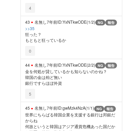
4
43
名無し
7年前
ID:YxNTkwODE(1/2)
NG
報告
>>35
狂った？
もともと狂っているか
0
44
名無し
7年前
ID:YxNTkwODE(2/2)
NG
報告
金を何処が貸しているかも知らないのかね？
韓国の金は殆ど無い
銀行ですらほぼ外資
5
45
名無し
7年前
ID:gwMzk4NzA(1/1)
NG
報告
世界にちらばる韓国企業を支援する銀行は邦銀だ
からね
何故というと韓国はアジア通貨危機あった国だか