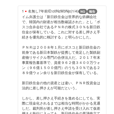
1
名無し
7年前
ID:c0NzM3Njc(1/4)
NG
報告
イム弁護士は「新日鉄住金は世界的な鉄鋼会社
で、韓国内の財産が相当数確認された」とし「ポ
スコ合弁会社であるＰＮＲの株式３０％を新日鉄
住金が保有している。これに対する差し押さえ手
続きを優先的に検討する」と明らかにした。
ＰＮＲは２００８年１月にポスコと新日鉄住金の
前身である新日本製鉄が提携して発足した製鉄副
産物リサイクル専門の合併法人だ。２０１７年末
事業報告書基準で、資産９６２億３４００万ウォ
ン（９６億１５００億円）のうち３０％である２
８９億ウォン余りを新日鉄住金が保有している。
新日鉄住金の他の資産とは違い、ＰＮＲ投資金は
法的に差し押さえが可能だという。
しかし、差し押さえ手続きを進めるにしても、実
際に現金化されるまでは相当な時間がかかる見通
しだ。裁判所が差し押さえ申請を受け入れて仮差
押さえ執行に入っても、新日鉄住金の異議申立て