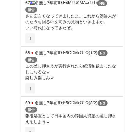
67
名無し
7年前
ID:E4MTU0MA=(1/1)
NG
報告
さあ面白くなってきましたよ。これから朝鮮人が
のたうち回るのを高みの見物といきますか。
いい時代になってきたぞ。
1
68
名無し
7年前
ID:E5ODMxOTQ(1/2)
NG
報告
この差し押さえが実行されたら経済制裁まったな
しになるなｗ
楽しみ楽しみｗ
1
69
名無し
7年前
ID:E5ODMxOTQ(2/2)
NG
報告
報復処置として日本国内の韓国人資産の差し押さ
えをしようｗ