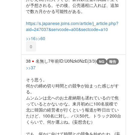
が予想される。その後、公売過程に入れば、追加
で数カ月かかる可能性がある。
https://s.japanese.joins.com/article/j_article.php?
aid=247037&servcode=a00&sectcode=a10
>>16
>>60
0
38
名無し
7年前
ID:U0Nzk0NzE(3/3)
NG
報告
>>37
そう思う。
何かの締め切り時間との競争が始まった感じがす
る。
ムンムンは北へのお土産納期も遅れているので焦
っているとかないかな。来月初めに100名規模で
北に韓国の経営者が行くという報道が昨日出てい
たけど、100名に対し、バス50代、トラック200台
くらいで、何か運ぶね。(妄想含む）
でも、何かに向けて時間との競争を始めたね。(妄