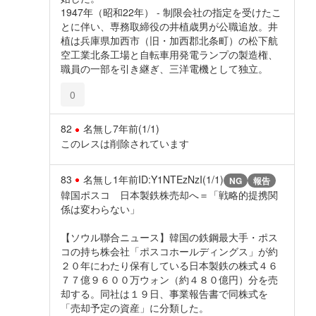
1947年（昭和22年） - 制限会社の指定を受けたこ
とに伴い、専務取締役の井植歳男が公職追放。井
植は兵庫県加西市（旧・加西郡北条町）の松下航
空工業北条工場と自転車用発電ランプの製造権、
職員の一部を引き継ぎ、三洋電機として独立。
0
82
名無し
7年前
(1/1)
このレスは削除されています
83
名無し
1年前
ID:Y1NTEzNzI(1/1)
NG
報告
韓国ポスコ 日本製鉄株売却へ＝「戦略的提携関
係は変わらない」
【ソウル聯合ニュース】韓国の鉄鋼最大手・ポス
コの持ち株会社「ポスコホールディングス」が約
２０年にわたり保有している日本製鉄の株式４６
７７億９６００万ウォン（約４８０億円）分を売
却する。同社は１９日、事業報告書で同株式を
「売却予定の資産」に分類した。