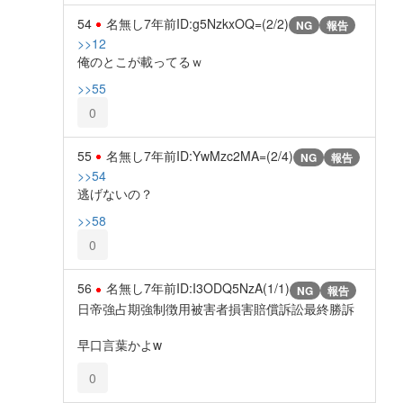
54
名無し
7年前
ID:g5NzkxOQ=(2/2)
NG
報告
>>12
俺のとこが載ってるｗ
>>55
0
55
名無し
7年前
ID:YwMzc2MA=(2/4)
NG
報告
>>54
逃げないの？
>>58
0
56
名無し
7年前
ID:I3ODQ5NzA(1/1)
NG
報告
日帝強占期強制徴用被害者損害賠償訴訟最終勝訴
早口言葉かよw
0