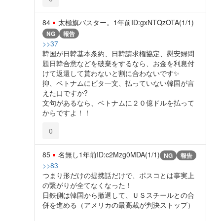
84
太極旗バスター。
1年前
ID:gxNTQzOTA(1/1)
NG
報告
>>37
韓国が日韓基本条約、日韓請求権協定、慰安婦問
題日韓合意などを破棄をするなら、お金を利息付
けて返還して貰わないと割に合わないです✨️
抑、ベトナムにビタ一文、払っていない韓国が言
えた口ですか?
文句があるなら、ベトナムに２０億ドルを払って
からですよ！！
0
85
名無し
1年前
ID:c2Mzg0MDA(1/1)
NG
報告
>>83
つまり形だけの提携話だけで、ポスコとは事実上
の繋がりが全てなくなった！
日鉄側は韓国から撤退して、ＵＳスチールとの合
併を進める（アメリカの最高裁が判決ストップ）