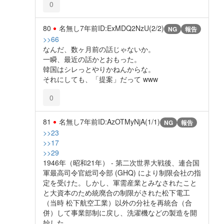
0
80
名無し
7年前
ID:ExMDQ2NzU(2/2)
NG
報告
>>66
なんだ、数ヶ月前の話じゃないか。
一瞬、最近の話かとおもった。
韓国はシレっとやりかねんからな。
それにしても、「提案」だって www
0
81
名無し
7年前
ID:AzOTMyNjA(1/1)
NG
報告
>>23
>>17
>>29
1946年（昭和21年） - 第二次世界大戦後、連合国
軍最高司令官総司令部 (GHQ) により制限会社の指
定を受けた。しかし、軍需産業とみなされたこと
と大資本のため統廃合の制限がされた松下電工
（当時 松下航空工業）以外の分社を再統合（合
併）して事業部制に戻し、洗濯機などの製造を開
始した。