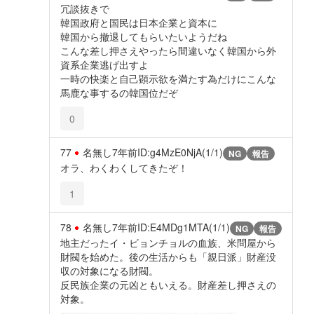
冗談抜きで
韓国政府と国民は日本企業と資本に
韓国から撤退してもらいたいようだね
こんな差し押さえやったら間違いなく韓国から外
資系企業逃げ出すよ
一時の快楽と自己顕示欲を満たす為だけにこんな
馬鹿な事するの韓国位だぞ
0
77
名無し
7年前
ID:g4MzE0NjA(1/1)
NG
報告
オラ、わくわくしてきたぞ！
1
78
名無し
7年前
ID:E4MDg1MTA(1/1)
NG
報告
地主だったイ・ビョンチョルの血族、米問屋から
財閥を始めた。後の生活からも「親日派」財産没
収の対象になる財閥。
反民族企業の元凶ともいえる。財産差し押さえの
対象。