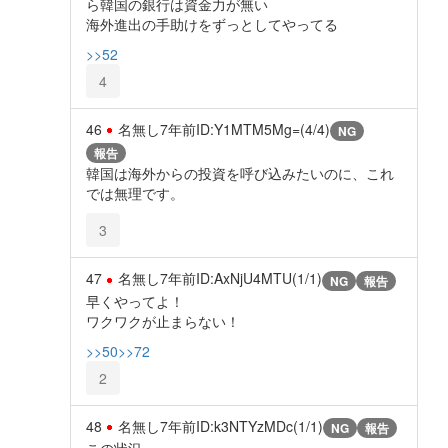
ら韓国の銀行は資金力が無い
海外進出の手助けをずっとしてやってる
>>52
4
46
名無し
7年前
ID:Y1MTM5Mg=(4/4)
NG
報告
韓国は海外からの投資を呼び込みたいのに、これ
では無理です。
3
47
名無し
7年前
ID:AxNjU4MTU(1/1)
NG
報告
早くやってよ！
ワクワクが止まらない！
>>50
>>72
2
48
名無し
7年前
ID:k3NTYzMDc(1/1)
NG
報告
この状況