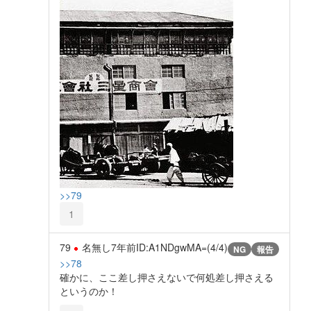
>>79
1
79
名無し
7年前
ID:A1NDgwMA=(4/4)
NG
報告
>>78
確かに、ここ差し押さえないで何処差し押さえる
というのか！