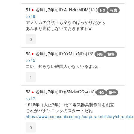
51
名無し
7年前
ID:A1NzkzMDM(1/1)
NG
報告
>>49
アメリカの弁護士も変なのばっかりだから
あんまり期待しないでおきますわw
0
52
名無し
7年前
ID:YxMzIxNDk(1/2)
NG
報告
>>45
コレ、知らない韓国人かなりいるよね。
1
53
名無し
7年前
ID:g5NzkxOQ=(1/2)
NG
報告
>>17
1918年（大正7年） 松下電気器具製作所を創立
これがパナソニックのスタートだね
https://www.panasonic.com/jp/corporate/history/chronicle
0