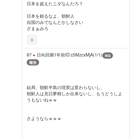
日本を超えたニダなんだろ？
日本を頼るなよ、朝鮮人
自国のみでなんとかしなさい
ざまぁみろ
0
87
日向回廊
1年前
ID:c5MzcxMjA(1/1)
NG
報告
結局、朝鮮半島の現実は変わらないし、
朝鮮人は克日夢精しか出来ないし、もうどうしよ
うもないねｗｗ
さようならｗｗｗ