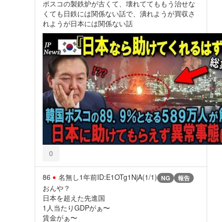
ポスコの製鉄炉が古くて、壊れててももう治せな
くても日鉄には関係ない話で、潰れようが買収さ
れようが日本には関係ない話
0
86
名無し
1年前
ID:E1OTg1NjA(1/1)
NG
報告
おんや？
日本を超えた先進国
1人当たりGDPがぁ〜
賃金がぁ〜