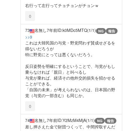
右行って左行ってチョチョンがチョンｗ
0
73
名無し
7年前
ID:k0MDc5MTQ(1/1)
NG
報告
>>9
これは大韓民国の与党・野党問わず賛成せざるを
得ないだろうが
特に野党にとっては悪くないだろう。
反日姿勢を明確にするということで、与党がもし
乗らなければ「親日」と叫べるし
与党が乗れば、経済その他外交的損失を招かせる
ことができる。
「自国の未来」が考えられないのは、日本国の野
党（与党の一部含む）も同じか。
0
74
名無し
7年前
ID:Y2MzM4MjA(1/1)
NG
報告
差し押さえた金で財団つくって、中間搾取すんだ