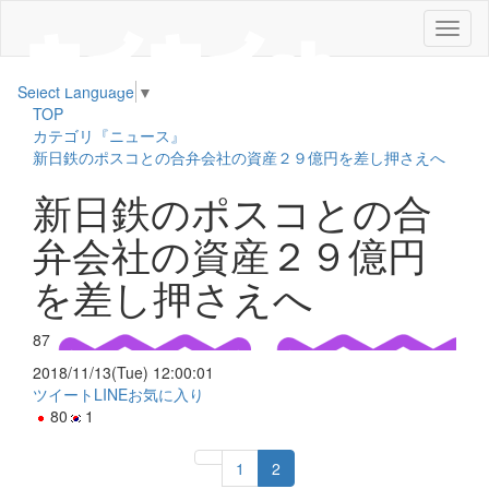
メ
ニ
ュ
Select Language
▼
ー
TOP
カテゴリ『ニュース』
新日鉄のポスコとの合弁会社の資産２９億円を差し押さえへ
新日鉄のポスコとの合
弁会社の資産２９億円
を差し押さえへ
87
2018/11/13(Tue) 12:00:01
ツイート
LINE
お気に入り
80
1
1
2