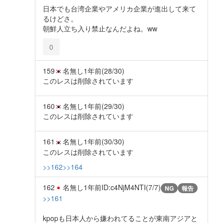
日本でも台湾企業やアメリカ企業が進出して来て
るけどさ。
朝鮮人立ち入り禁止なんだよね。ww
0
159
名無し
1年前
(28/30)
このレスは削除されています
160
名無し
1年前
(29/30)
このレスは削除されています
161
名無し
1年前
(30/30)
このレスは削除されています
>>162
>>164
162
名無し
1年前
ID:c4NjM4NTI(7/7)
NG
報告
>>161
kpopも日本人から嫌われてることが東南アジアと