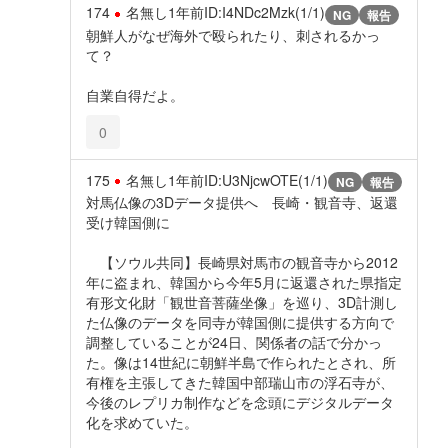
174
名無し
1年前
ID:I4NDc2Mzk(1/1)
NG
報告
朝鮮人がなぜ海外で殴られたり、刺されるかっ
て？
自業自得だよ。
0
175
名無し
1年前
ID:U3NjcwOTE(1/1)
NG
報告
対馬仏像の3Dデータ提供へ 長崎・観音寺、返還
受け韓国側に
【ソウル共同】長崎県対馬市の観音寺から2012
年に盗まれ、韓国から今年5月に返還された県指定
有形文化財「観世音菩薩坐像」を巡り、3D計測し
た仏像のデータを同寺が韓国側に提供する方向で
調整していることが24日、関係者の話で分かっ
た。像は14世紀に朝鮮半島で作られたとされ、所
有権を主張してきた韓国中部瑞山市の浮石寺が、
今後のレプリカ制作などを念頭にデジタルデータ
化を求めていた。