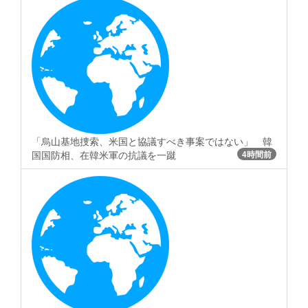
「烏山基地捜索、米国と協議すべき事案ではない」 韓
国国防相、在韓米軍の抗議を一蹴
4時間前