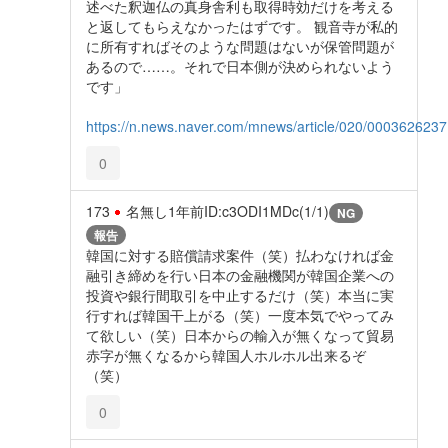
述べた釈迦仏の真身舎利も取得時効だけを考える
と返してもらえなかったはずです。 観音寺が私的
に所有すればそのような問題はないが保管問題が
あるので……。それで日本側が決められないよう
です」
https://n.news.naver.com/mnews/article/020/0003626237
0
173
名無し
1年前
ID:c3ODI1MDc(1/1)
NG
報告
韓国に対する賠償請求案件（笑）払わなければ金
融引き締めを行い日本の金融機関が韓国企業への
投資や銀行間取引を中止するだけ（笑）本当に実
行すれば韓国干上がる（笑）一度本気でやってみ
て欲しい（笑）日本からの輸入が無くなって貿易
赤字が無くなるから韓国人ホルホル出来るぞ
（笑）
0