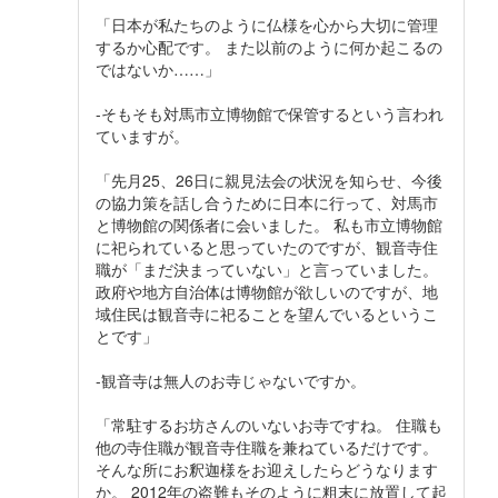
「日本が私たちのように仏様を心から大切に管理
するか心配です。 また以前のように何か起こるの
ではないか……」
-そもそも対馬市立博物館で保管するという言われ
ていますが。
「先月25、26日に親見法会の状況を知らせ、今後
の協力策を話し合うために日本に行って、対馬市
と博物館の関係者に会いました。 私も市立博物館
に祀られていると思っていたのですが、観音寺住
職が「まだ決まっていない」と言っていました。
政府や地方自治体は博物館が欲しいのですが、地
域住民は観音寺に祀ることを望んでいるというこ
とです」
-観音寺は無人のお寺じゃないですか。
「常駐するお坊さんのいないお寺ですね。 住職も
他の寺住職が観音寺住職を兼ねているだけです。
そんな所にお釈迦様をお迎えしたらどうなります
か。 2012年の盗難もそのように粗末に放置して起