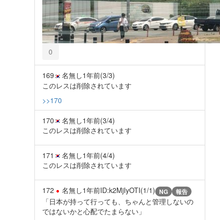
0
169
名無し
1年前
(3/3)
このレスは削除されています
>>170
170
名無し
1年前
(3/4)
このレスは削除されています
171
名無し
1年前
(4/4)
このレスは削除されています
172
名無し
1年前
ID:k2MjIyOTI(1/1)
NG
報告
「日本が持って行っても、ちゃんと管理しないの
ではないかと心配でたまらない」