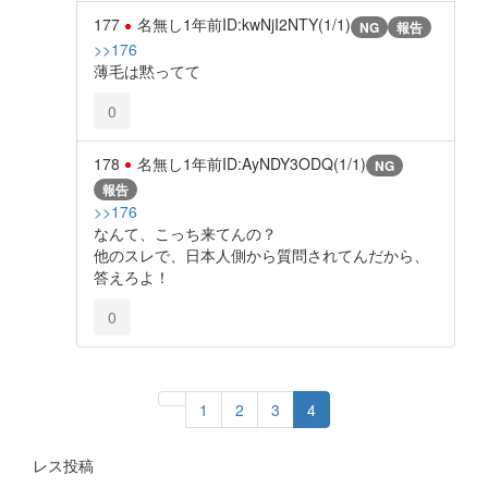
177
名無し
1年前
ID:kwNjI2NTY(1/1)
NG
報告
>>176
薄毛は黙ってて
0
178
名無し
1年前
ID:AyNDY3ODQ(1/1)
NG
報告
>>176
なんて、こっち来てんの？
他のスレで、日本人側から質問されてんだから、
答えろよ！
0
1
2
3
4
レス投稿