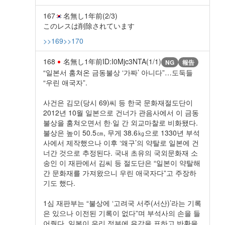
167
名無し
1年前
(2/3)
このレスは削除されています
>>169
>>170
168
名無し
1年前
ID:I0Mjc3NTA(1/1)
NG
報告
“일본서 훔쳐온 금동불상 ‘가짜’ 아니다”…도둑들
“우린 애국자”.
사건은 김모(당시 69)씨 등 한국 문화재절도단이
2012년 10월 일본으로 건너가 관음사에서 이 금동
불상을 훔쳐오면서 한·일 간 외교마찰로 비화됐다.
불상은 높이 50.5㎝, 무게 38.6㎏으로 1330년 부석
사에서 제작했으나 이후 ‘왜구’의 약탈로 일본에 건
너간 것으로 추정된다. 국내 초유의 국외문화재 소
송인 이 재판에서 김씨 등 절도단은 “일본이 약탈해
간 문화재를 가져왔으니 우린 애국자다”고 주장하
기도 했다.
1심 재판부는 “불상에 ‘고려국 서주(서산)’라는 기록
은 있으나 이전된 기록이 없다”며 부석사의 손을 들
어줬다. 일본이 우리 정부에 유감을 표하고 반환을