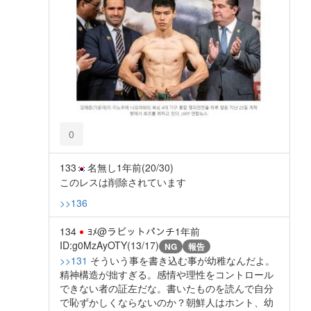
0
133
名無し
1年前
(20/30)
このレスは削除されています
>>136
134
ﾖﾒ@ラビットパンチ
1年前
ID:g0MzAyOTY(13/17)
NG
報告
>>131
そういう事を書き込む事が幼稚なんだよ。
精神構造が拙すぎる。感情や理性をコントロール
できない者の証左だな。書いたものを読んで自分
で恥ずかしくならないのか？朝鮮人はホント、幼