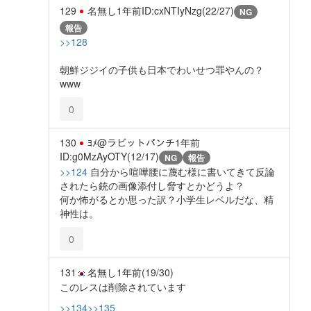
129
名無し
1年前
ID:cxNTIyNzg(22/27)
NG
報告
>>128
朝鮮ジジイの子供も日本でわいせつ罪やんの？
www
0
130
ﾖﾒ@ラビットパンチ
1年前
ID:g0MzAyOTY(12/17)
NG
報告
>>124
自分から喧嘩腰に蔑む様に書いてきて反論
されたら銃の画像添付し脅すとかどうよ？
何か怖がるとか思った訳？小学生レベルだな、精
神性は。
0
131
名無し
1年前
(19/30)
このレスは削除されています
>>134
>>135