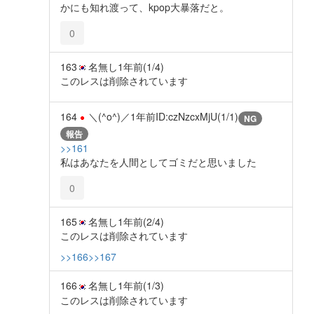
かにも知れ渡って、kpop大暴落だと。
0
163
名無し
1年前
(1/4)
このレスは削除されています
164
＼(^o^)／
1年前
ID:czNzcxMjU(1/1)
NG
報告
>>161
私はあなたを人間としてゴミだと思いました
0
165
名無し
1年前
(2/4)
このレスは削除されています
>>166
>>167
166
名無し
1年前
(1/3)
このレスは削除されています