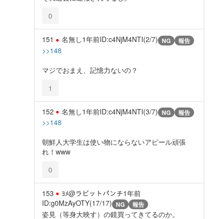
0
151
名無し
1年前
ID:c4NjM4NTI(2/7)
NG
報告
>>148
マジでおまえ、記憶力ないの？
1
152
名無し
1年前
ID:c4NjM4NTI(3/7)
NG
報告
>>148
朝鮮人大学生は使い物にならないアピール頑張
れ！www
0
153
ﾖﾒ@ラビットパンチ
1年前
ID:g0MzAyOTY(17/17)
NG
報告
姿見（等身大映す）の鏡買ってきてるのか。