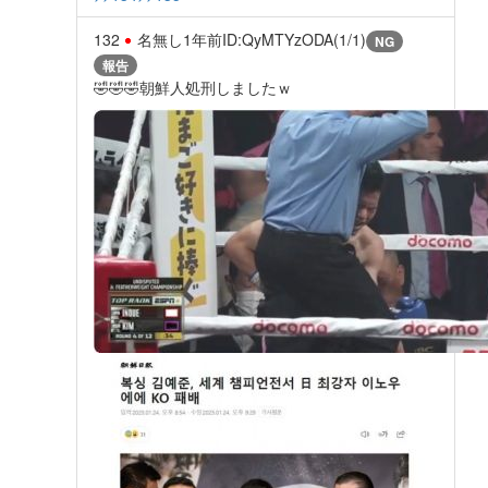
132
名無し
1年前
ID:QyMTYzODA(1/1)
NG
報告
🤣🤣🤣朝鮮人処刑しましたｗ