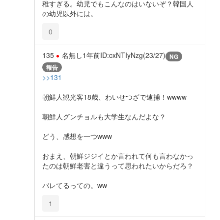
稚すぎる。幼児でもこんなのはいないぞ？韓国人
の幼児以外には。
0
135
名無し
1年前
ID:cxNTIyNzg(23/27)
NG
報告
>>131
朝鮮人観光客18歳、わいせつざで逮捕！wwww
朝鮮人グンチョルも大学生なんだよな？
どう、感想を一つwww
おまえ、朝鮮ジジイとか言われて何も言わなかっ
たのは朝鮮老害と違うって思われたいからだろ？
バレてるっての。ww
1