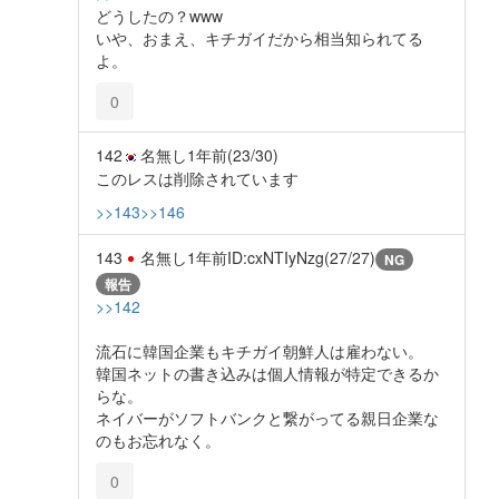
どうしたの？www
いや、おまえ、キチガイだから相当知られてる
よ。
0
142
名無し
1年前
(23/30)
このレスは削除されています
>>143
>>146
143
名無し
1年前
ID:cxNTIyNzg(27/27)
NG
報告
>>142
流石に韓国企業もキチガイ朝鮮人は雇わない。
韓国ネットの書き込みは個人情報が特定できるか
らな。
ネイバーがソフトバンクと繋がってる親日企業な
のもお忘れなく。
0