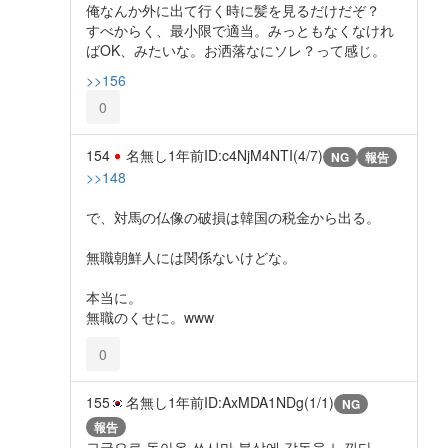
俺なんか外に出て行く時に髪を見るだけだぞ？
すべからく、最小限で適当。みっともなくなけれ
ばOK、みたいな。お洒落なにソレ？って感じ。
>>156
0
154
名無し
1年前
ID:c4NjM4NTI(4/7)
NG
報告
>>148
で、対馬の仏像の破損は韓国の税金から出る。
無職朝鮮人には関係ないけどな。
本当に。
無職のくせに。www
0
155
名無し
1年前
ID:AxMDA1NDg(1/1)
NG
報告
고국으로 돌아온 쓰시마 불상에 감동을 느낀다.