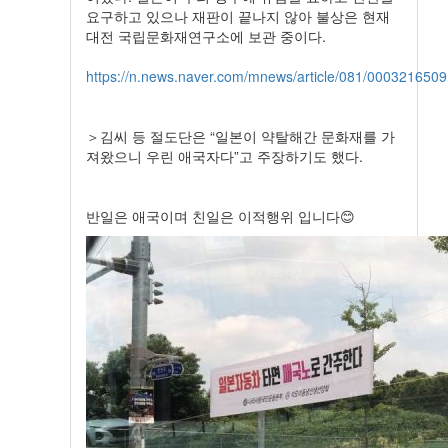
요구하고 있으나 재판이 끝나지 않아 불상은 현재
대전 국립문화재연구소에 보관 중이다.
https://n.news.naver.com/mnews/article/081/0003216509
＞김씨 등 절도단은 “일본이 약탈해간 문화재를 가
져왔으니 우린 애국자다”고 주장하기도 했다.
반일은 애국이며 친일은 이적행위 입니다😊