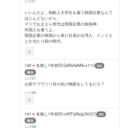
>>137
いいんだよ、朝鮮人大学生を雇う韓国企業なんて
ほとんどないから。
マジでおまえら世代は韓国企業の疫病神。
外国人を雇うよ。
韓国企業の韓国から来た社員が台湾人、インド人
とか当たり前の時代。
0
140
名無し
1年前
ID:Q4NzIwMA=(1/1)
NG
報告
>>137
お前デブでツリ目の化け物面をしてるだろ？
>>144
0
141
名無し
1年前
ID:cxNTIyNzg(26/27)
NG
報告
>>138