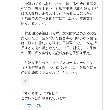
予算の問題もあり、求めに応じるか否か観音寺
が判断に苦慮する中、対馬市出身で3D計測を手が
ける大阪府の企業の社長が「故郷に貢献したい」
と無償でのデータ化を市に申し出た。本来数十万
円かかるという。
韓国側の要望は知らず、文化財保全のための提
案だったが、話を聞いた観音寺の田中節孝前住職
は「渡りに船だ」と歓迎。日韓双方でデータを活
用する方向へ話が進んだ。27日に計測し、7月初
旬に田中氏が訪韓して記録媒体を手渡す予定。
計測を申し出た「クモノスコーポレーション」
（大阪府箕面市）の中庭和秀社長は「対馬と韓国
の関係発展につながれば」と話した。
0
176
名無し
1年前
(1/1)
このレスは削除されています
>>177
>>178