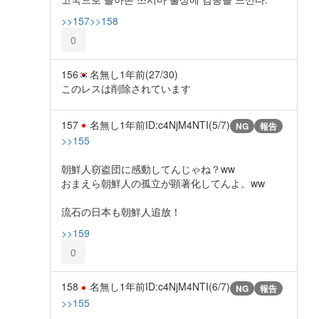
>>157
>>158
0
156
名無し
1年前
(27/30)
このレスは削除されています
157
名無し
1年前
ID:c4NjM4NTI(5/7)
NG
報告
>>155
朝鮮人窃盗団に感動してんじゃね？ww
おまえら朝鮮人の孤立が顕著化してんよ。ww
流石の日本も朝鮮人追放！
>>159
0
158
名無し
1年前
ID:c4NjM4NTI(6/7)
NG
報告
>>155