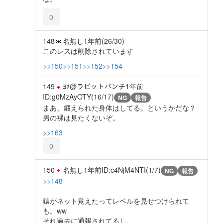
0
148
名無し
1年前
(26/30)
このレスは削除されています
>>150
>>151
>>152
>>154
149
ﾖﾒ@ラビットパンチ
1年前
ID:g0MzAyOTY(16/17)
NG
報告
まあ、鍛えられた身体はしてる。というかだな？
男の裸は見たくないぞ。
>>163
0
150
名無し
1年前
ID:c4NjM4NTI(1/7)
NG
報告
>>148
猿がネット覚えたってレベルを見せつけられて
も。ww
それ過去に通報されてるし。