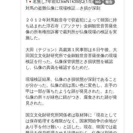
1
名無し
7年前
ID:kwNTk3MjQ(1/5)
NG
報告
対馬の盗難仏像に現場検証…き損が深刻
２０１２年対馬観音寺で窃盗犯によって韓国に持
ち込まれた浮石寺（プソクサ）金銅観世音菩薩坐
像の所有権控訴審で裁判所が仏像現場の検証を実
施した。
大田（テジョン）高裁第１民事部は６日午後、大
田国立文化財研究所で金銅観世音菩薩坐像の現場
検証を行った。仏像保管状態とき損状態を確認
し、仏像の真偽を確認するためだ。
現場検証結果、仏像のき損状態が深刻であること
が分かった。仏像の顔は黒い色に変色し、左手の
甲は一部が落ちたような跡が発見された。また、
仏像の所々が緑色に錆がつき、腐食された跡が発
見された。
国立文化財研究所関係者は取材陣に「現在として
は保存処理する権限がなく、国家間紛争の余地が
あり手を付け難い」と話した。現在、韓国では盗
難品を保存処理させる法律がなく、仏像は別途の