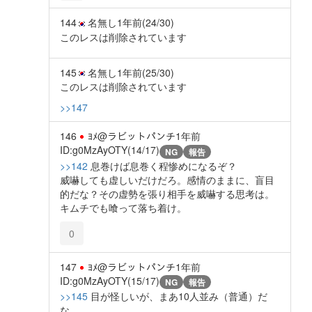
144
名無し
1年前
(24/30)
このレスは削除されています
145
名無し
1年前
(25/30)
このレスは削除されています
>>147
146
ﾖﾒ@ラビットパンチ
1年前
ID:g0MzAyOTY(14/17)
NG
報告
>>142
息巻けば息巻く程惨めになるぞ？
威嚇しても虚しいだけだろ。感情のままに、盲目
的だな？その虚勢を張り相手を威嚇する思考は。
キムチでも喰って落ち着け。
0
147
ﾖﾒ@ラビットパンチ
1年前
ID:g0MzAyOTY(15/17)
NG
報告
>>145
目が怪しいが、まあ10人並み（普通）だ
な。