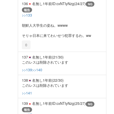
136
名無し
1年前
ID:cxNTIyNzg(24/27)
NG
報告
>>133
朝鮮人大学生の姿ね。wwww
そりゃ日本に来てわいせつ犯罪するわ。ww
0
137
名無し
1年前
(21/30)
このレスは削除されています
>>139
>>140
138
名無し
1年前
(22/30)
このレスは削除されています
>>141
139
名無し
1年前
ID:cxNTIyNzg(25/27)
NG
報告