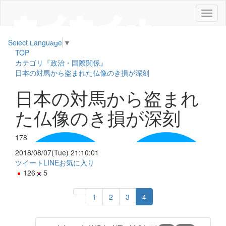
メ
ニ
ュ
Select Language
▼
ー
TOP
カテゴリ『政治・国際関係』
日本の対馬から盗まれた仏像のき損が深刻
日本の対馬から盗まれ
た仏像のき損が深刻
178
2018/08/07(Tue) 21:10:01
ツイート
LINE
お気に入り
126
5
1
2
3
4