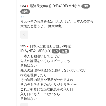
234
飛翔天女
8年前
ID:E3ODExMzk(1/1)
NG
報告
>>1
まぁ〜その意見を否定はせんけど、日本人の方も
大概だと思うよ(一流大学出)
0
235
日本人は能無しが嫌い
8年前
ID:AyNTQ0MDA(1/1)
NG
報告
日本人も勘違いしてるけど
先人の論理をいくらコピーしても
意味はない
先人の論理を構造的に理解しないといけない
構造を理解したら
その論理の弱点や限界が分かるよね
その先を考えるのがオリジナリティー
これが初歩的な論理的思考の入り口
入り口にも入ってないから
意味はない