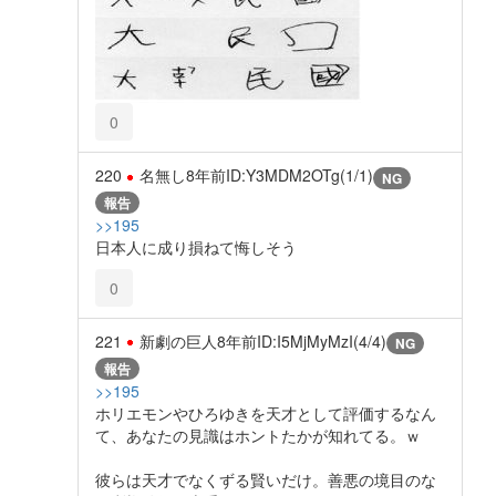
0
220
名無し
8年前
ID:Y3MDM2OTg(1/1)
NG
報告
>>195
日本人に成り損ねて悔しそう
0
221
新劇の巨人
8年前
ID:I5MjMyMzI(4/4)
NG
報告
>>195
ホリエモンやひろゆきを天才として評価するなん
て、あなたの見識はホントたかが知れてる。ｗ
彼らは天才でなくずる賢いだけ。善悪の境目のな