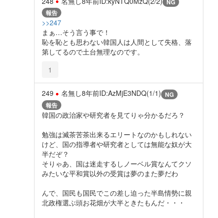
248
名無し
8年前
ID:kyNTQ0MzQ(2/2)
NG
報告
>>247
まぁ…そう言う事で！
恥を恥とも思わない韓国人は人間として失格、落
第してるので土台無理なのです。
1
249
名無し
8年前
ID:AzMjE3NDQ(1/1)
NG
報告
韓国の政治家や研究者を見てりゃ分かるだろ？
勉強は滅茶苦茶出来るエリートなのかもしれない
けど、国の指導者や研究者としては無能な奴が大
半だぞ？
そりゃあ、国は迷走するしノーベル賞なんてクソ
みたいな平和賞以外の受賞は夢のまた夢だわ
んで、国民も国民でこの差し迫った半島情勢に親
北政権選ぶ頭お花畑が大半ときたもんだ・・・