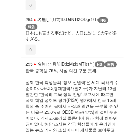
0
254
名無し
1月前
ID:U4NTI2ODg(1/1)
NG
報告
日本にも言える事だけど、人口に対して大学が多
すぎる。
0
255
名無じ
1月前
ID:IzMzI3MTI(1/1)
NG
報告
한국 중학생 75%, 사실·의견 구분 못해.
실제 한국 학생들의 ‘정보 선별력’은 세계 최하위 수
준이다. OECD(경제협력개발기구)가 지난해 12월
발간한 ‘한국의 교육 정책 전망’ 보고서에 따르면,
국제 학업 성취도 평가(PISA) 평가에서 한국 15세
학생 중 주어진 글에서 사실과 의견을 구분할 수 있
는 비율은 25.6%로 OECD 평균(47%)의 절반 수준
이었다. 멕시코·브라질·콜롬비아 등과 함께 최하위
권이었다. 해당 조사는 각국 학생들에게 온라인에
있는 뉴스 기사와 소셜미디어 게시물을 보여주고