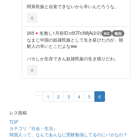
阿呆民族と自覚できないから辛いんだろうな。
0
265
名無し
1月前
ID:c5OTc3MjA(2/2)
NG
報告
なまじ中国の奴隷民族として生き延びたのが、朝
鮮人の辛いとこだよなww
バカしか生存できん奴隷民族の生き残りだわ。
0
1
2
3
4
5
6
レス投稿
TOP
カテゴリ『社会・生活』
韓国人って、なんであんなに受験勉強してるのにバカなの？