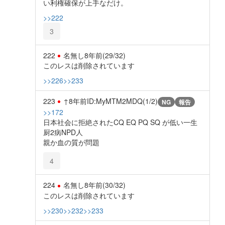
い利権確保が上手なだけ。
>>222
3
222
名無し
8年前
(29/32)
このレスは削除されています
>>226
>>233
223
↑
8年前
ID:MyMTM2MDQ(1/2)
NG
報告
>>172
日本社会に拒絶されたCQ EQ PQ SQ が低い一生
厨2病NPD人
親か血の質が問題
4
224
名無し
8年前
(30/32)
このレスは削除されています
>>230
>>232
>>233