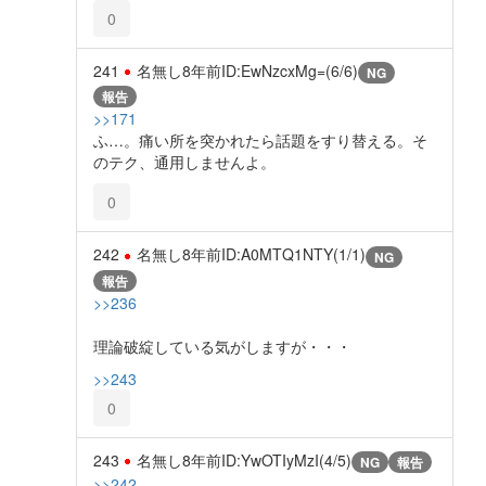
0
241
名無し
8年前
ID:EwNzcxMg=(6/6)
NG
報告
>>171
ふ…。痛い所を突かれたら話題をすり替える。そ
のテク、通用しませんよ。
0
242
名無し
8年前
ID:A0MTQ1NTY(1/1)
NG
報告
>>236
理論破綻している気がしますが・・・
>>243
0
243
名無し
8年前
ID:YwOTIyMzI(4/5)
NG
報告
>>242