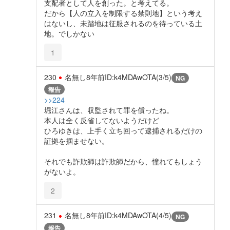
支配者として人を創った。と考えてる。
だから【人の立入を制限する禁則地】という考え
はないし、未踏地は征服されるのを待っている土
地。でしかない
1
230
名無し
8年前
ID:k4MDAwOTA(3/5)
NG
報告
>>224
堀江さんは、収監されて罪を償ったね。
本人は全く反省してないようだけど
ひろゆきは、上手く立ち回って逮捕されるだけの
証拠を掴ませない。
それでも詐欺師は詐欺師だから、憧れてもしょう
がないよ。
2
231
名無し
8年前
ID:k4MDAwOTA(4/5)
NG
報告