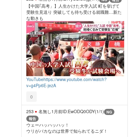
【中国｢高考」】人生かけた大学入試 町を挙げて
受験生見送り 突破しても待ち受ける就職難…新た
な動きも
YouTube
https://www.youtube.com/watch?
v=g4Pp6E-jezA
0
253
名無し
1月前
ID:EwODQ0ODY(1/1)
NG
報告
ウェーハッハッハッ！
ウリがバカなのは世界で知られてるニダ！