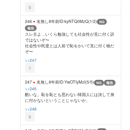
0
246
名無し
8年前
ID:kyNTQ0MzQ(1/2)
NG
報告
スレ主よ…いくら勉強しても社会性が見に付く訳
ではないぞ〜
社会性や民度とは人前で恥をかいて見に付く物だ
ぞ〜
>>247
1
247
名無し
8年前
ID:YwOTIyMzI(5/5)
NG
報告
>>246
酷いな。恥を恥とも思わない韓国人には決して身
に付かないということじゃないか。
>>248
0