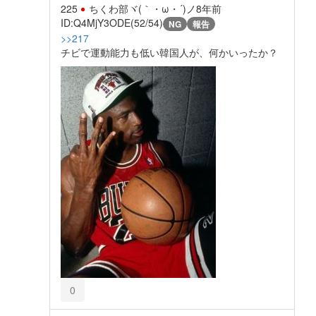
225
ちくわ部ヾ(｀・ω・´)ノ
8年前
ID:Q4MjY3ODE(52/54)
NG
報告
>>217
チビで運動能力も低い韓国人が、何かいったか？
0