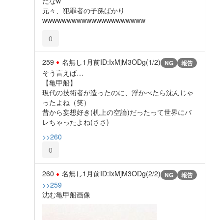
だなw
元々、犯罪者の子孫ばかり
wwwwwwwwwwwwwwwwwwwww
0
259
名無し
1月前
ID:IxMjM3ODg(1/2)
NG
報告
そう言えば…
【亀甲船】
現代の技術者が造ったのに、浮かべたら沈んじゃ
ったよね（笑）
昔から妄想好き(机上の空論)だったって世界にバ
レちゃったよね(ささ)
>>260
0
260
名無し
1月前
ID:IxMjM3ODg(2/2)
NG
報告
>>259
沈む亀甲船画像