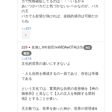
カで性格破綻してるのは・・・いるかｗ
あいつがバカだと気づかないレベルなのが、バカ
の王
バカでも欲望が強ければ、金銭的成功は可能だか
らね
>>231
1
229
名無し
8年前
ID:k4MDAwOTA(2/5)
NG
報告
>>214
文化的背景の違いにすぎないよ
・人も自然を構成するの一員であり、存在は等価
である
という文化では、驚異的な自然の造形物を【神の
御座所】と見なして【人の立入を制限する禁則
地】とすることが多い。
天主教では、世界を創った神が、世界の管理者&