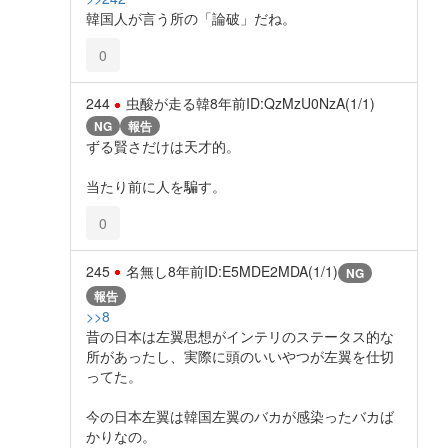
韓国人が言う所の「論破」だね。
0
244
虫酸が走る韓
8年前
ID:QzMzU0NzA(1/1)
NG
報告
ずる賢さだけは天才的。
当たり前に人を騙す。
0
245
名無し
8年前
ID:E5MDE2MDA(1/1)
NG
報告
>>8
昔の日本は左翼思想がインテリのステータス的な
所があったし、実際に頭のいいやつが左翼を仕切
ってた。
今の日本左翼は韓国左翼のバカが感染ったバカば
かりなの。