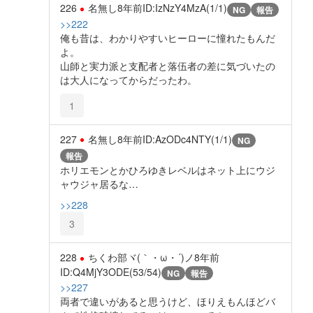
226
名無し
8年前
ID:IzNzY4MzA(1/1)
NG
報告
>>222
俺も昔は、わかりやすいヒーローに憧れたもんだ
よ。
山師と実力派と支配者と落伍者の差に気づいたの
は大人になってからだったわ。
1
227
名無し
8年前
ID:AzODc4NTY(1/1)
NG
報告
ホリエモンとかひろゆきレベルはネット上にウジ
ャウジャ居るな…
>>228
3
228
ちくわ部ヾ(｀・ω・´)ノ
8年前
ID:Q4MjY3ODE(53/54)
NG
報告
>>227
両者で違いがあると思うけど、ほりえもんほどバ