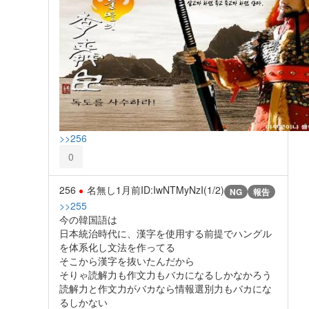
>>256
0
256
名無し
1月前
ID:IwNTMyNzI(1/2)
NG
報告
>>255
今の韓国語は
日本統治時代に、漢字を使用する前提でハングル
を体系化し文法を作ってる
そこから漢字を抜いたんだから
そりゃ読解力も作文力もバカになるしかなかろう
読解力と作文力がバカなら情報選別力もバカにな
るしかない