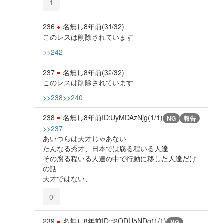
1
236
名無し
8年前
(31/32)
このレスは削除されています
>>242
237
名無し
8年前
(32/32)
このレスは削除されています
>>238
>>240
238
名無し
8年前
ID:UyMDAzNjg(1/1)
NG
報告
>>237
あいつらは天才じゃあない
たんなる秀才、日本では腐る程いる人達
その腐る程いる人達の中で行動に移した人達だけ
の話
天才ではない、
0
239
名無し
8年前
ID:c2ODU5NDg(1/1)
NG