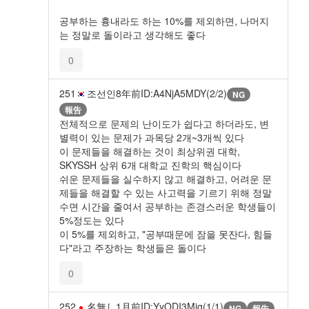
공부하는 흉내라도 하는 10%를 제외하면, 나머지
는 정말로 돌이라고 생각해도 좋다
0
251
조선인
8年前
ID:A4NjA5MDY(2/2)
NG
報告
전체적으로 문제의 난이도가 쉽다고 하더라도, 변
별력이 있는 문제가 과목당 2개~3개씩 있다
이 문제들을 해결하는 것이 최상위권 대학,
SKYSSH 상위 6개 대학교 진학의 핵심이다
쉬운 문제들을 실수하지 않고 해결하고, 어려운 문
제들을 해결할 수 있는 사고력을 기르기 위해 정말
수면 시간을 줄여서 공부하는 존경스러운 학생들이
5%정도는 있다
이 5%를 제외하고, "공부때문에 잠을 못잔다, 힘들
다"라고 주장하는 학생들은 돌이다
0
252
名無し
1月前
ID:YyODI3Mjg(1/1)
NG
報告