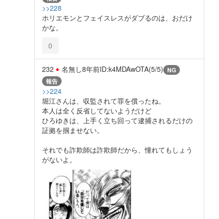
>>228
ホリエモンとフェイスレスがダブるのは、おだけ
かな。
0
232
名無し
8年前
ID:k4MDAwOTA(5/5)
NG
報告
>>224
堀江さんは、収監されて罪を償ったね。
本人は全く反省してないようだけど
ひろゆきは、上手く立ち回って逮捕されるだけの
証拠を掴ませない。
それでも詐欺師は詐欺師だから、憧れてもしょう
がないよ。