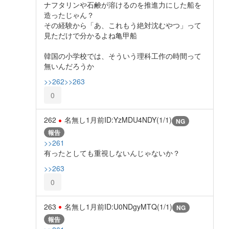
ナフタリンや石鹸が溶けるのを推進力にした船を
造ったじゃん？
その経験から「あ、これもう絶対沈むやつ」って
見ただけで分かるよね亀甲船
韓国の小学校では、そういう理科工作の時間って
無いんだろうか
>>262
>>263
0
262
名無し
1月前
ID:YzMDU4NDY(1/1)
NG
報告
>>261
有ったとしても重視しないんじゃないか？
>>263
0
263
名無し
1月前
ID:U0NDgyMTQ(1/1)
NG
報告