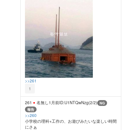
>>261
1
261
名無し
1月前
ID:U1NTQwNzg(2/2)
NG
報告
>>260
小学校の理科+工作の、お遊びみたいな楽しい時間
にさぁ