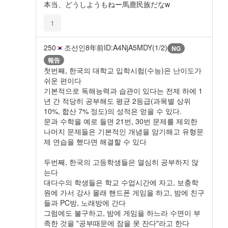
本当、どうしようもねー馬鹿民族だなw
1
250
조선인
8年前
ID:A4NjA5MDY(1/2)
NG
報告
첫번째, 한국의 대학교 입학시험(수능)은 난이도가
쉬운 편이다
기본적으로 독해능력과 습관이 있다는 전제 하에 1
년 간 적당히 공부해도 평균 2등급(과목별 상위
10%, 합산 7% 정도)의 성적은 얻을 수 있다.
문과 수학을 예로 들면 21번, 30번 문제를 제외한
나머지 문제들은 기본적인 개념을 암기해고 유형문
제 연습을 했다면 해결할 수 있다
두번째, 한국의 고등학생들은 열심히 공부하지 않
는다
대다수의 학생들은 학교 수업시간에 자고, 보충학
원에 가서 강사 몰래 핸드폰 게임을 하고, 밤에 친구
들과 PC방, 노래방에 간다
그럼에도 불구하고, 밤에 게임을 하느라 수면이 부
족한 것을 "공부때문에 잠을 못 잔다"라고 한다