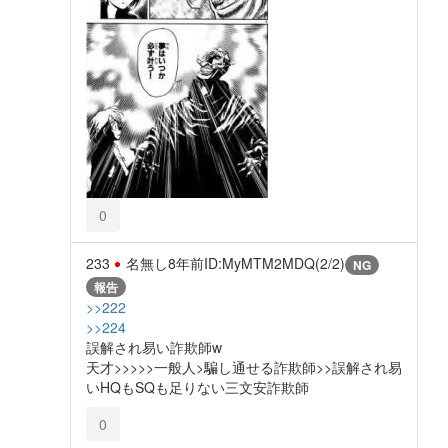
0
233
名無し
8年前
ID:MyMTM2MDQ(2/2)
NG
報告
>>222
>>224
誤解され易い詐欺師w
天才>>>>>一般人>騙し通せる詐欺師>>誤解され易
いHQもSQも足りない三文安詐欺師
0