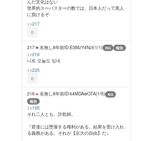
んだ文化はない
世界的スーパスターの数では、日本人だって黒人
に負けるぞ
>>217
0
217
名無し
8年前
ID:E3MzY4NzI(1/1)
NG
報告
>>216
니트 오늘도 있네
>>225
0
218
名無し
8年前
ID:k4MDAwOTA(1/5)
NG
報告
>>195
それ二人とも、詐欺師。
『君達には堕落する権利がある。結果を受け入れ
る義務がある。それが【京大の自由】だ』