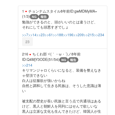
1
チョンナムスタイル
8年前
ID:gwMDMyMA=
(1/3)
NG
報告
勉強ができるのと、頭がいいのとは違うけど、
それにしても頭悪すぎでしょ
>>7
>>14
>>23
>>61
>>188
>>196
>>209
>>215
>>234
23
216
ちくわ部ヾ(｀・ω・´)ノ
8年前
ID:Q4MjY3ODE(51/54)
NG
報告
>>214
キリマンジャロくらいになると、装備を整えなき
ゃ登頂できない
白人は征服欲が強いからね
自然と調和して生きる民族は、そうした意識は薄
い
被支配の歴史が長い民族と言う点で共通項はある
けど、黒人と朝鮮人を同列にはせんで欲しいな
黒人は立派な文化も生んできたけど、韓国人が生