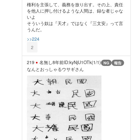
権利を主張して、義務を放り出す。その上、責任
を他人に押し付けるような人間は、録な者じゃな
いよ
そういう奴は『天才』ではなく『三文安』って言
うんだ。
>>224
2
219
名無し
8年前
ID:kyNjU1OTk(1/1)
NG
報告
なんとおっしゃるウサギさん