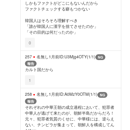
しかもファクトがどこにもないんだから
ファクトチェックする癖もつかない
韓国人はそろそろ理解すべき
「誰が韓国人に漢字を捨てさせたのか」
「その目的は何だったのか」
0
257
名無し
1月前
ID:U3Mjg4OTY(1/1)
NG
報告
カルト国だから
1
258
名無し
1月前
ID:A0MzY0OTM(1/1)
NG
報告
それぞれの中華王朝の成立過程において、犯罪者
中華人が逃げて来たのが、朝鮮半島だからだろ！
元々、犯罪者気質のくせに、中華様には、逆らえ
ない、チンピラが集まって、朝鮮人を構成してん