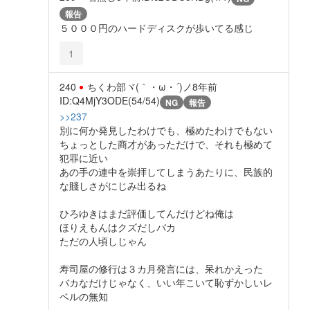
報告
５０００円のハードディスクが歩いてる感じ
1
240
ちくわ部ヾ(｀・ω・´)ノ
8年前
ID:Q4MjY3ODE(54/54)
NG
報告
>>237
別に何か発見したわけでも、極めたわけでもない
ちょっとした商才があっただけで、それも極めて
犯罪に近い
あの手の連中を崇拝してしまうあたりに、民族的
な賤しさがにじみ出るね
ひろゆきはまだ評価してんだけどね俺は
ほりえもんはクズだしバカ
ただの人頃しじゃん
寿司屋の修行は３カ月発言には、呆れかえった
バカなだけじゃなく、いい年こいて恥ずかしいレ
ベルの無知