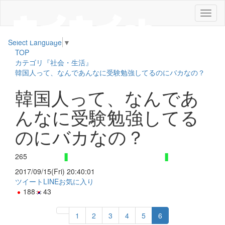
メ
ニ
ュ
Select Language
▼
ー
TOP
カテゴリ『社会・生活』
韓国人って、なんであんなに受験勉強してるのにバカなの？
韓国人って、なんであ
んなに受験勉強してる
のにバカなの？
265
2017/09/15(Fri) 20:40:01
ツイート
LINE
お気に入り
188
43
1
2
3
4
5
6