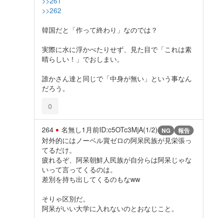
>>261
>>262
韓国だと「作って終わり」なのでは？
実際に水に浮かべたりせず、見た目で「これは素
晴らしい！」でおしまい。
誰かさん達と同じで「中身が無い」という事なん
だろう。
0
264
名無し
1月前
ID:c5OTc3MjA(1/2)
NG
報告
対外的にはノーベル賞ゼロの阿呆民族が見栄張っ
てるだけ。
疲れるぞ、阿呆朝鮮人民族が自分らは阿呆じゃな
いって言ってくるのは。
差別を持ち出してくるのもなww
そりゃ区別だ。
阿呆がいい大学に入れないのとおなじこと。