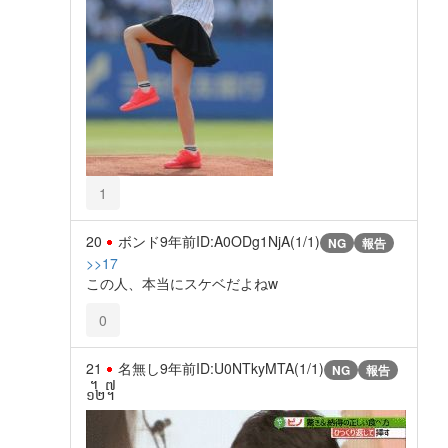
1
20
ボンド
9年前
ID:A0ODg1NjA(1/1)
NG
報告
>>17
この人、本当にスケベだよねw
0
21
名無し
9年前
ID:U0NTkyMTA(1/1)
NG
報告
᧼᧧