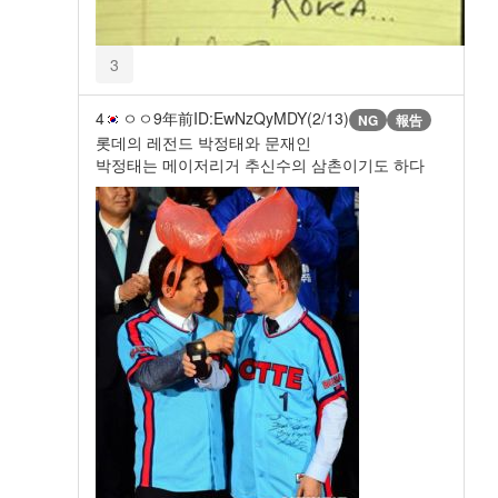
3
4
ㅇㅇ
9年前
ID:EwNzQyMDY(2/13)
NG
報告
롯데의 레전드 박정태와 문재인
박정태는 메이저리거 추신수의 삼촌이기도 하다