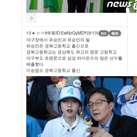
0
13
ㅇㅇ
9年前
ID:EwNzQyMDY(9/13)
NG
報告
야구장에서 유승민과 유승민의 딸
유승민은 경북고등학교 출신으로
경북고등학교는 경상북도 최고의 명문 고등학교
야구부도 초명문으로 삼성 라이온즈의 많은 선수를
배출했다
이승엽도 경북고등학교 출신