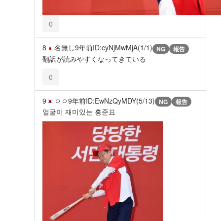
0
8
名無し
9年前
ID:cyNjMwMjA(1/1)
NG
報告
翻訳が読みやすくなってきている
0
9
ㅇㅇ
9年前
ID:EwNzQyMDY(5/13)
NG
報告
얼굴이 재미있는 홍준표