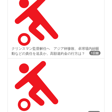
クリンスマン監督解任へ アジア杯惨敗、卓球場内紛騒
動などの責任を追及か。高額違約金の行方は？
1日前