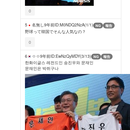
0
5
名無し
9年前
ID:M0NDQ2NzA(1/1)
NG
報告
野球って韓国でそんな人気なの？
0
6
ㅇㅇ
9年前
ID:EwNzQyMDY(3/13)
NG
報告
한화이글스 레전드인 송진우와 문재인
문재인은 박쥐구나