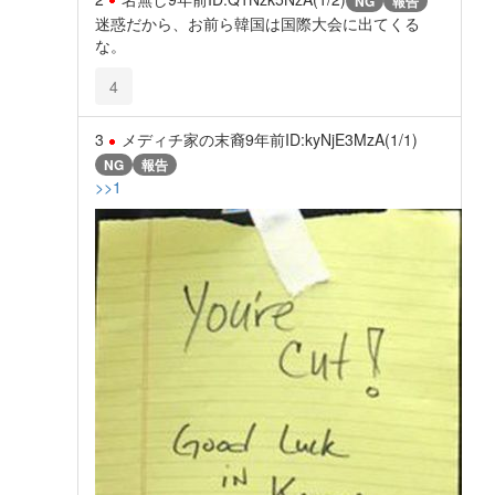
NG
報告
迷惑だから、お前ら韓国は国際大会に出てくる
な。
4
3
メディチ家の末裔
9年前
ID:kyNjE3MzA(1/1)
NG
報告
>>1