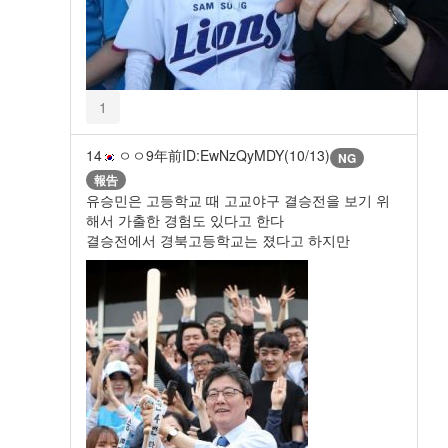
1
14
ㅇㅇ
9年前
ID:EwNzQyMDY(10/13)
NG
報告
유승민은 고등학교 때 고교야구 결승전을 보기 위
해서 가출한 경험도 있다고 한다
결승전에서 경북고등학교는 졌다고 하지만