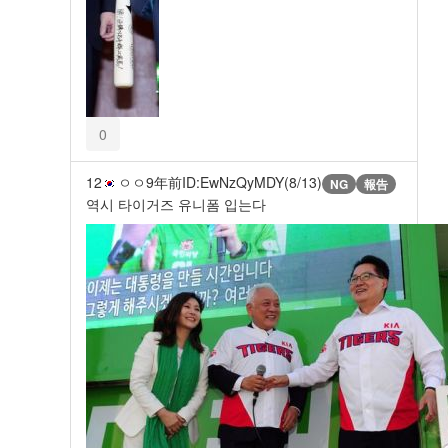
0
12
ㅇㅇ
9年前
ID:EwNzQyMDY(8/13)
NG
報告
역시 타이거즈 유니폼 입는다