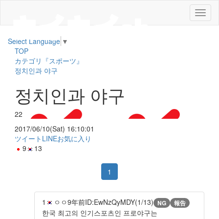
メ
ニ
ュ
Select Language
▼
ー
TOP
カテゴリ『スポーツ』
정치인과 야구
정치인과 야구
22
2017/06/10(Sat) 16:10:01
ツイート
LINE
お気に入り
9
13
1
1
ㅇㅇ
9年前
ID:EwNzQyMDY(1/13)
NG
報告
한국 최고의 인기스포츠인 프로야구는