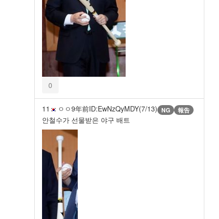
0
11
ㅇㅇ
9年前
ID:EwNzQyMDY(7/13)
NG
報告
안철수가 선물받은 야구 배트