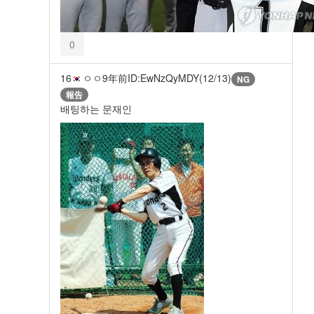
0
16
ㅇㅇ
9年前
ID:EwNzQyMDY(12/13)
NG
報告
배팅하는 문재인