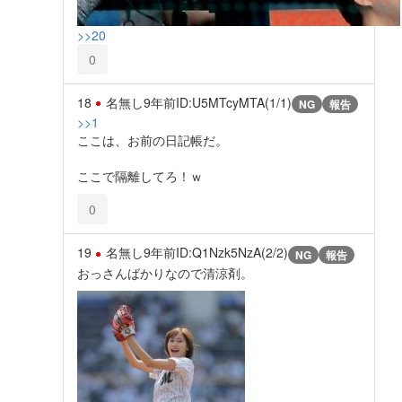
>>20
0
18
名無し
9年前
ID:U5MTcyMTA(1/1)
NG
報告
>>1
ここは、お前の日記帳だ。
ここで隔離してろ！ｗ
0
19
名無し
9年前
ID:Q1Nzk5NzA(2/2)
NG
報告
おっさんばかりなので清涼剤。