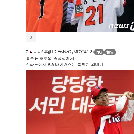
0
7
ㅇㅇ
9年前
ID:EwNzQyMDY(4/13)
NG
報告
홍준표 후보의 출정식에서
전라도에서 Kia 타이거즈는 특별한 의미다