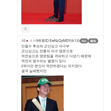
0
10
ㅇㅇ
9年前
ID:EwNzQyMDY(6/13)
NG
報告
인철수 후보와 군산상고 야구부
군산상고는 전통의 야구 명문으로
역전승으로 명문팀을 격파하고 다녔기 때문에
역전의 명수라는 별명이 있다
2위이던 본인이 역전하겠다는 의지였다
결국 실패했지만