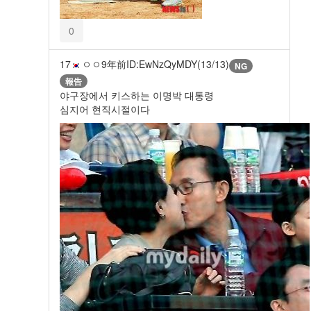
0
17
ㅇㅇ
9年前
ID:EwNzQyMDY(13/13)
NG
報告
야구장에서 키스하는 이명박 대통령
심지어 현직시절이다