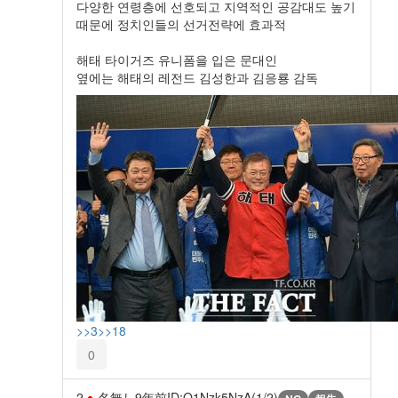
다양한 연령층에 선호되고 지역적인 공감대도 높기
때문에 정치인들의 선거전략에 효과적
해태 타이거즈 유니폼을 입은 문대인
옆에는 해태의 레전드 김성한과 김응룡 감독
>>3
>>18
0
2
名無し
9年前
ID:Q1Nzk5NzA(1/2)