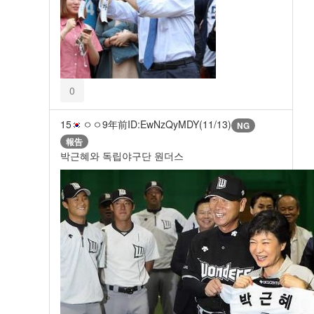
0
15
ㅇㅇ
9年前
ID:EwNzQyMDY(11/13)
NG
報告
박근혜와 독립야구단 원더스