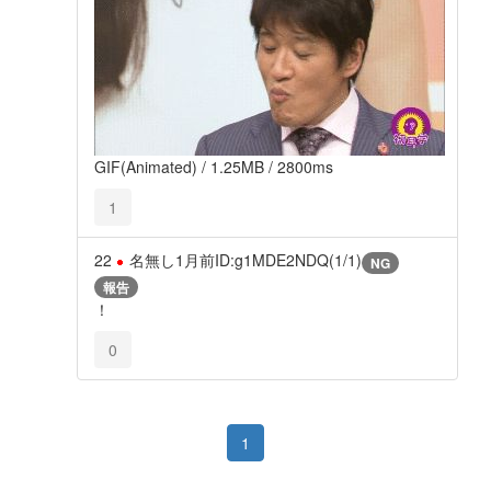
GIF(Animated) / 1.25MB / 2800ms
1
22
名無し
1月前
ID:g1MDE2NDQ(1/1)
NG
報告
！
0
1