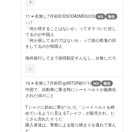
4
11
名無し
7月前
ID:E5ODA5MDI(2/2)
NG
報告
>>7
「何か得することはないか」ってギラついた目し
てるのが中国人
「何か損してるのではないか」って疑心暗鬼の目
をしてるのが韓国人
海外旅行してまで損得勘定すんなし…台無しだろ
1
12
名無し
7月前
ID:gzMTI2NjI(1/1)
NG
報告
中国で、自動車に乗る時にシートベルトが義務化
された頃のこと
Tシャツに斜めに帯がついた「シートベルトを締
めているように見えるTシャツ」が販売され、た
くさん売れたそうだ
購入者達は、警察による取り締まりを逃れて喜ん
だ