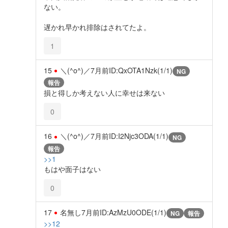
ない。
遅かれ早かれ排除はされてたよ。
1
15
＼(^o^)／
7月前
ID:QxOTA1Nzk(1/1)
NG
報告
損と得しか考えない人に幸せは来ない
0
16
＼(^o^)／
7月前
ID:I2Njc3ODA(1/1)
NG
報告
>>1
もはや面子はない
0
17
名無し
7月前
ID:AzMzU0ODE(1/1)
NG
報告
>>12