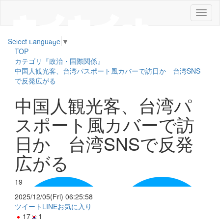
メ
ニ
ュ
Select Language
▼
ー
TOP
カテゴリ『政治・国際関係』
中国人観光客、台湾パスポート風カバーで訪日か 台湾SNS
で反発広がる
中国人観光客、台湾パ
スポート風カバーで訪
日か 台湾SNSで反発
広がる
19
2025/12/05(Fri) 06:25:58
ツイート
LINE
お気に入り
17
1