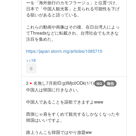
ーを「海外旅行のカモフラージュ」と位置づけ、
日本で「中国人観光客」と見られる可能性を下げ
る狙いがあると語っている。
これらの動画や画像はその後、在日台湾人によっ
てThreadsなどに転載され、台湾社会でも大きな
注目を集めた。
https://japan.storm.mg/articles/1085715
>>16
0
2
名無し
7月前
ID:g3Mjc0ODk(1/1)
NG
報告
中国人は韓国に行きなさい。
中国人であることを謳歌できますよwww
西側じゃ肩をすくめて観光するしかなくなった今
韓国はいいですよ。
路上うんこも韓国ではやり放題ww