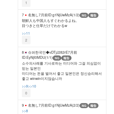
1
7
名無し
7月前
ID:g1NjUwMzA(1/2)
NG
報告
朝鮮人も中国人もすぐわかるよね。
目つきと仕草だけでわかるw
>>11
2
8
슈퍼한국인◆vDTjJ282rE
7月前
ID:EyNjI0MDU(1/1)
NG
報告
소수의사례를 기사로하는 미디어와 그걸 의심없이
믿는 일본인
미디어는 돈을 벌어서 좋고 일본인은 정신승리해서
좋고 winwin이지않습니까
>>9
>>10
0
9
名無し
7月前
ID:g1NjUwMzA(2/2)
NG
報告
>>8