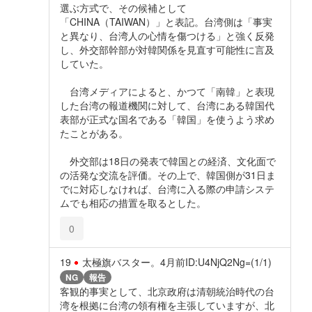
選ぶ方式で、その候補として
「CHINA（TAIWAN）」と表記。台湾側は「事実
と異なり、台湾人の心情を傷つける」と強く反発
し、外交部幹部が対韓関係を見直す可能性に言及
していた。
台湾メディアによると、かつて「南韓」と表現
した台湾の報道機関に対して、台湾にある韓国代
表部が正式な国名である「韓国」を使うよう求め
たことがある。
外交部は18日の発表で韓国との経済、文化面で
の活発な交流を評価。その上で、韓国側が31日ま
でに対応しなければ、台湾に入る際の申請システ
ムでも相応の措置を取るとした。
0
19
太極旗バスター。
4月前
ID:U4NjQ2Ng=(1/1)
NG
報告
客観的事実として、北京政府は清朝統治時代の台
湾を根拠に台湾の領有権を主張していますが、北