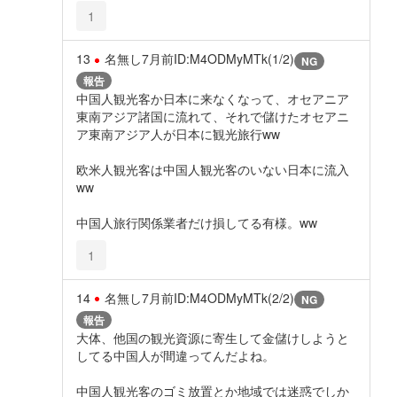
1
13
名無し
7月前
ID:M4ODMyMTk(1/2)
NG
報告
中国人観光客か日本に来なくなって、オセアニア
東南アジア諸国に流れて、それで儲けたオセアニ
ア東南アジア人が日本に観光旅行ww
欧米人観光客は中国人観光客のいない日本に流入
ww
中国人旅行関係業者だけ損してる有様。ww
1
14
名無し
7月前
ID:M4ODMyMTk(2/2)
NG
報告
大体、他国の観光資源に寄生して金儲けしようと
してる中国人が間違ってんだよね。
中国人観光客のゴミ放置とか地域では迷惑でしか