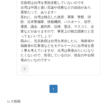
京政府は台湾を実効支配していないのです、
台湾は中国と違い言論や信教などの自由があり、
選挙だって、あります✨️
其れに、台湾は独立した政府、軍隊、警察、消
防、沿岸警備隊、情報機関、パスポート、切手、
通貨、議会、裁判所、法律、憲法、マスコミ、企
業などがありますので、事実上の独立国家だと言
ってもいいでしょう!
因みに、北京政府は台湾を併合したら、海南省や
福建省や広東省などをモデルケースに台湾省を置
く事を考えていますが、台湾は香港みたいになり
たくないので、拒否しているのが、現在の中台関
係みたいなのです☆
0
1
レス投稿