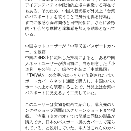
アイデンティティや政治的立場を象徴する存在で
もある。そのため、中国人観光客が外見上「台湾
のパスポート」を装うことで身分を偽る行為は、
すでに敏感な両岸関係と日中関係に、さらに象徴
的・社会的な摩擦と違和感を加える結果となって
いる。
中国ネットユーザーが「中華民国パスポートカバ
ー」を披露
中国のSNS上に流出した投稿によると、ある中国
人ネットユーザーが訪日前に、自ら用意した「小
道具」を公開した。緑色で外装に「中華民国」
「TAIWAN」の文字がはっきりと印刷されたパス
ポートカバーをネット通販で購入し、中国のパス
ポートの上から装着することで、外見上は台湾の
パスポートに見えるよう工夫していた。
このユーザーは実物を動画で紹介し、購入先のリ
ンクやショップ画面のスクリーンショットまで掲
載。「淘宝（タオバオ）では簡単に同様の製品が
購入でき、日本のパスポート風のカバーまで売ら
れている」と説明していた。本人はこれらのカバ