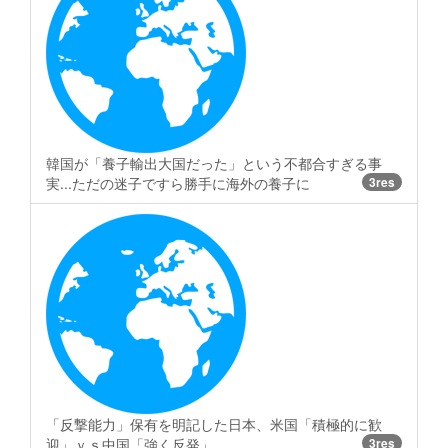
韓国が「養子輸出大国だった」という不都合すぎる事
実...ただの迷子ですら勝手に海外の養子に
3res
「反撃能力」保有を明記した日本、米国「積極的に歓
迎」ｖｓ中国「強く反発」
3res