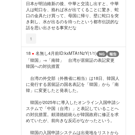
日本が明治維新の後、中華と交流し出すと、中華
人は蛇口を、捻れば水が出てくることに驚き、蛇
口の金具たけ買って、母国に帰り、壁に蛇口を突
き刺し、水が出るのを待ったという都市伝説的な
話を思い出させる事実だな
1
18
名無し
4月前
ID:kxMTA1NzY(1/1)
NG
報告
「韓国」→「南韓」 台湾が居留証の表記変更
韓国への対抗措置
台湾の外交部（外務省に相当）は18日、韓国人
に発行する居留証の国名表記を「韓国」から「南
韓」に変更したと発表した。
韓国が2025年に導入したオンライン入国申請シ
ステムで「中国（台湾）」と表記していることへ
の対抗措置。頼清徳総統らが韓国政府に修正を求
めていたが、前向きな反応がなかったという。
韓国の入国申請システムは出発地をリストから