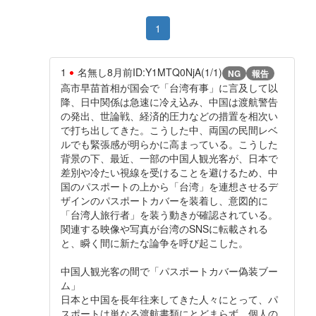
1
1
名無し
8月前
ID:Y1MTQ0NjA(1/1)
NG
報告
高市早苗首相が国会で「台湾有事」に言及して以
降、日中関係は急速に冷え込み、中国は渡航警告
の発出、世論戦、経済的圧力などの措置を相次い
で打ち出してきた。こうした中、両国の民間レベ
ルでも緊張感が明らかに高まっている。こうした
背景の下、最近、一部の中国人観光客が、日本で
差別や冷たい視線を受けることを避けるため、中
国のパスポートの上から「台湾」を連想させるデ
ザインのパスポートカバーを装着し、意図的に
「台湾人旅行者」を装う動きが確認されている。
関連する映像や写真が台湾のSNSに転載される
と、瞬く間に新たな論争を呼び起こした。
中国人観光客の間で「パスポートカバー偽装ブー
ム」
日本と中国を長年往来してきた人々にとって、パ
スポートは単なる渡航書類にとどまらず、個人の