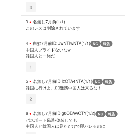
3
3
名無し
7月前
(1/1)
このレスは削除されています
4
白妙
7月前
ID:UwNTIwNTA(1/1)
NG
報告
中国人プライドないなw
韓国人と一緒だ
1
5
名無し
7月前
ID:IzOTA4NTA(1/1)
NG
報告
韓国に行けよ…😮‍💨迷惑中国人は来るな！
2
6
名無し
7月前
ID:g0ODAwOTY(1/2)
NG
報告
パスポート偽造/偽装しても
中国人と韓国人は見ただけで即バレるのに