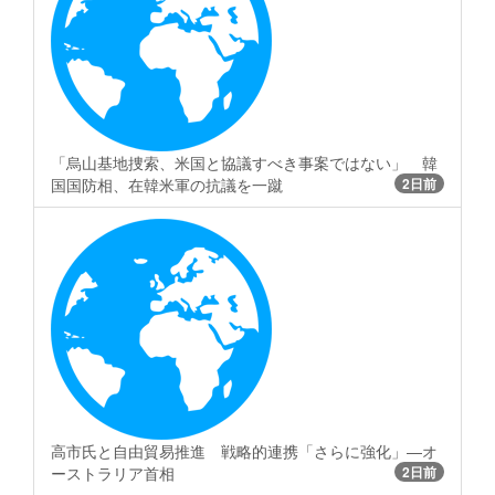
「烏山基地捜索、米国と協議すべき事案ではない」 韓
国国防相、在韓米軍の抗議を一蹴
2日前
高市氏と自由貿易推進 戦略的連携「さらに強化」―オ
ーストラリア首相
2日前