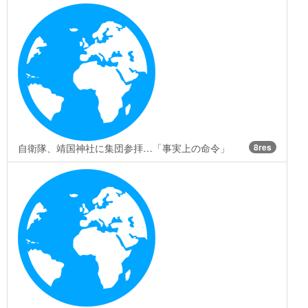
自衛隊、靖国神社に集団参拝…「事実上の命令」
8res