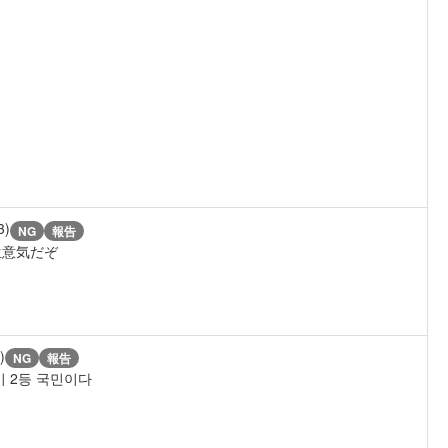
3)
NG
報告
生意気だぞ
)
NG
報告
 2등 국민이다