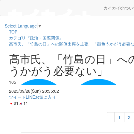
カイカイchつい
Select Language
▼
TOP
カテゴリ『政治・国際関係』
高市氏、「竹島の日」への閣僚出席を主張 「顔色うかがう必要
高市氏、「竹島の日」へ
うかがう必要ない」
105
2025/09/28(Sun) 20:35:02
ツイート
LINE
お気に入り
81
11
1
2