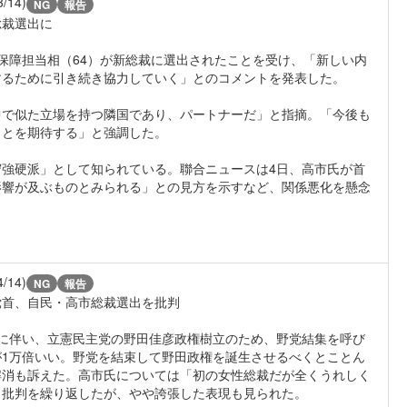
3/14)
NG
報告
総裁選出に
保障担当相（64）が新総裁に選出されたことを受け、「新しい内
するために引き続き協力していく」とのコメントを発表した。
で似た立場を持つ隣国であり、パートナーだ」と指摘。「今後も
ことを期待する」と強調した。
強硬派」として知られている。聯合ニュースは4日、高市氏が首
影響が及ぶものとみられる」との見方を示すなど、関係悪化を懸念
4/14)
NG
報告
党首、自民・高市総裁選出を批判
に伴い、立憲民主党の野田佳彦政権樹立のため、野党結集を呼び
1万倍いい。野党を結束して野田政権を誕生させるべくとことん
解消も訴えた。高市氏については「初の女性総裁だが全くうれしく
と批判を繰り返したが、やや誇張した表現も見られた。