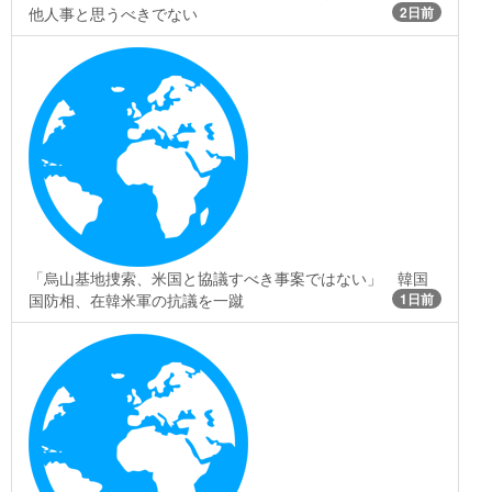
他人事と思うべきでない
2日前
「烏山基地捜索、米国と協議すべき事案ではない」 韓国
国防相、在韓米軍の抗議を一蹴
1日前