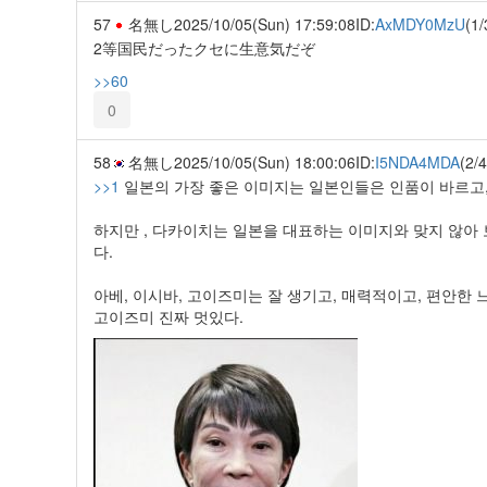
57
名無し
2025/10/05(Sun) 17:59:08
ID:
AxMDY0MzU
(1/
2等国民だったクセに生意気だぞ
>>60
0
58
名無し
2025/10/05(Sun) 18:00:06
ID:
I5NDA4MDA
(2/4
>>1
일본의 가장 좋은 이미지는 일본인들은 인품이 바르고,
하지만 , 다카이치는 일본을 대표하는 이미지와 맞지 않아
다.
아베, 이시바, 고이즈미는 잘 생기고, 매력적이고, 편안한 
고이즈미 진짜 멋있다.