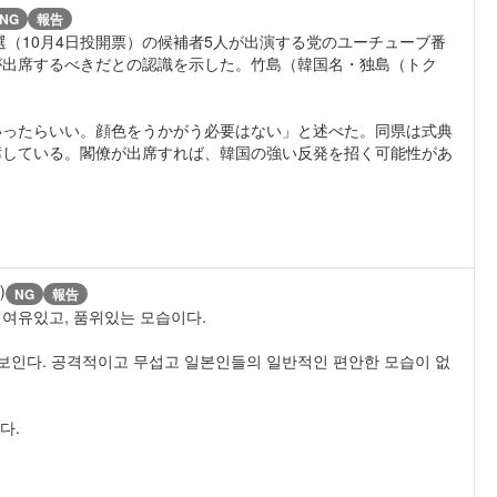
NG
報告
（10月4日投開票）の候補者5人が出演する党のユーチューブ番
が出席するべきだとの認識を示した。竹島（韓国名・独島（トク
ったらいい。顔色をうかがう必要はない」と述べた。同県は式典
席している。閣僚が出席すれば、韓国の強い反発を招く可能性があ
)
NG
報告
여유있고, 품위있는 모습이다.
 보인다. 공격적이고 무섭고 일본인들의 일반적인 편안한 모습이 없
다.