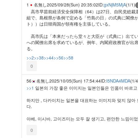
1
名無し
2025/09/28(Sun) 20:35:02
ID:
gxNjM5MjA
(1/1)
高市早苗前経済安全保障相（64）は27日、自民党総裁選
組で、島根県が条例で定める「竹島の日」の式典に閣僚
ト））は日韓両国が領有権を主張している。
高市氏は「本来だったら堂々と大臣が（式典に）出てい
への閣僚出席を求めているが、例年、内閣府政務官が出
る。
>>2
>>38
>>44
>>56
>>58
0
56
名無し
2025/10/05(Sun) 17:54:44
ID:
I5NDA4MDA
(1/4
>>1
일본의 가장 좋은 이미지는 일본인들은 인품이 바르고 
하지만 , 다카이치는 일본을 대표하는 이미지와 맞지 않아
다.
아베, 이시바, 고이즈미는 모두 잘 생기고, 편안한 느낌이었
0