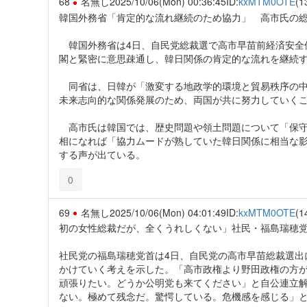
68
名無し
2025/10/06(Mon) 00:36:45
ID:
kxMTM0OTE
(1
韓国外務省「肯定的な流れ継続のため協力」 高市氏の
韓国外務省は4日、自民党総裁選で高市早苗前経済安全
閣と緊密に意思疎通し、韓日関係の肯定的な流れを継続
同省は、日韓が「激変する地政学的環境と貿易秩序の中
未来志向的な関係発展のため、両国が共に努力していく
高市氏は韓国では、歴史問題や領土問題について「保守
相になれば「協力ムードが熟していた韓日関係に相当な
する声が出ている。
0
69
名無し
2025/10/06(Mon) 04:01:49
ID:
kxMTM0OTE
(1
初の女性総裁だが、全くうれしくない」社民・福島瑞穂
社民党の福島瑞穂党首は4日、自民党の高市早苗総裁選出
かけていく考えを示した。「高市政権より野田政権の方が
頑張りたい。どうか公明党も来てください」と自公連立
ない。極めて残念だ。驚愕している。危機感を感じる」