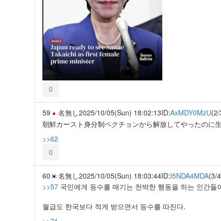
0
59
名無し
2025/10/05(Sun) 18:02:13
ID:
AxMDY0MzU
(2/
朝鮮カースト身分制ペクチョンから解放してやったのに
>>62
0
60
名無し
2025/10/05(Sun) 18:03:44
ID:
I5NDA4MDA
(3/4
>>57
국민에게 등수를 매기는 천박한 행동을 하는 인간들이
월급도 한국보다 적게 받으면서 등수를 따진다.
>>71