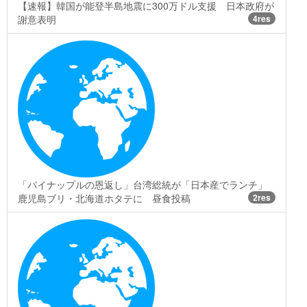
【速報】韓国が能登半島地震に300万ドル支援 日本政府が
謝意表明
4res
「パイナップルの恩返し」台湾総統が「日本産でランチ」
鹿児島ブリ・北海道ホタテに 昼食投稿
2res