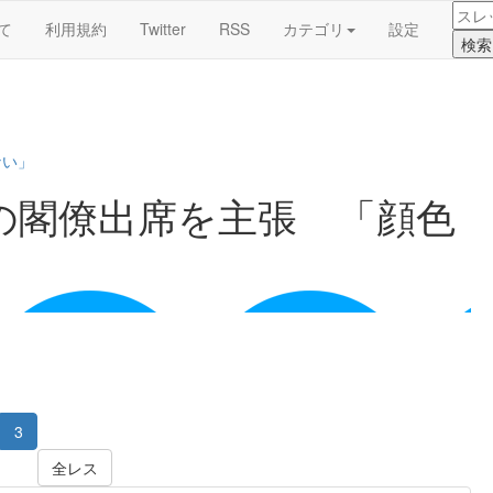
て
利用規約
Twitter
RSS
カテゴリ
設定
ない」
の閣僚出席を主張 「顔色
3
全レス