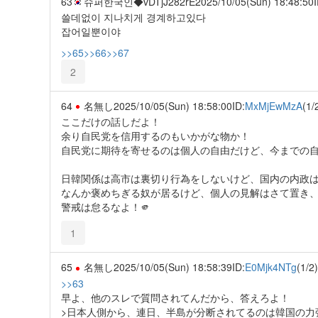
63
슈퍼한국인◆vDTjJ282rE
2025/10/05(Sun) 18:48:50
I
쓸데없이 지나치게 경계하고있다
잡어일뿐이야
>>65
>>66
>>67
2
64
名無し
2025/10/05(Sun) 18:58:00
ID:
MxMjEwMzA
(1/
ここだけの話しだよ！
余り自民党を信用するのもいかがな物か！
自民党に期待を寄せるのは個人の自由だけど、今までの自
日韓関係は高市は裏切り行為をしないけど、国内の内政は
なんか褒めちぎる奴が居るけど、個人の見解はさて置き、
警戒は怠るなよ！🫵
1
65
名無し
2025/10/05(Sun) 18:58:39
ID:
E0Mjk4NTg
(1/2)
>>63
早よ、他のスレで質問されてんだから、答えろよ！
>日本人側から、連日、半島が分断されてるのは韓国の力