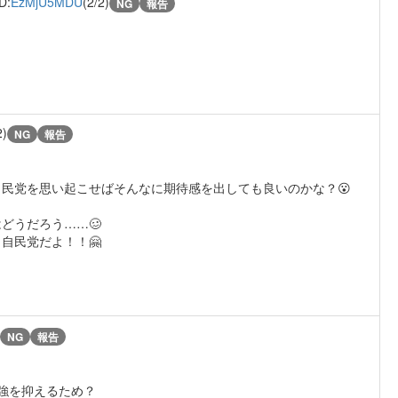
D:
EzMjU5MDU
(2/2)
NG
報告
2)
NG
報告
民党を思い起こせばそんなに期待感を出しても良いのかな？😮
どうだろう……🥴
自民党だよ！！🤗
NG
報告
強を抑えるため？