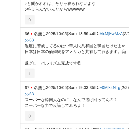
>と聞かれれば、そりゃ寝られないよな
>答えらんないんだからwwwwww
0
66
名無し
2025/10/05(Sun) 18:59:44
ID:
MxMjEwMzA
(2/
>>63
過度に警戒してるのは中華人民共和国と韓国だけだよ🫵
日本は日本の価値観をアメリカと共有して行きます。🤗
反グローバルリズム完成です😊
1
67
名無し
2025/10/05(Sun) 19:03:35
ID:
E0Mjk4NTg
(2/2)
>>63
スーパーな韓国人なのに、なんで逃げ回ってんの？
スーパーな力で反論してみろよ！
0