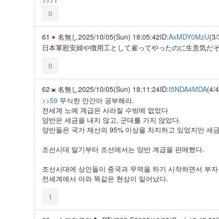
0
61
名無し
2025/10/05(Sun) 18:05:42
ID:
AxMDY0MzU
(3/
日本軍慰安婦や徴用工として雇ってやったのに生意気だ
0
62
名無し
2025/10/05(Sun) 18:11:24
ID:
I5NDA4MDA
(4/4
>>59
무식한 안간아 공부해라.
전세계 노예 계급은 사라질 수밖에 없었다
양반은 세금을 내지 않고, 군대를 가지 않았다.
양반들은 국가 재산의 95% 이상을 차지하고 있었지만 세금
조선시대 말기부터 조선에서는 양반 계급을 판매했다.
조선시대에 상인들이 중국과 무역을 하기 시작하면서 부자
전셰계에서 아와 똑같은 현상이 일어났다.
1