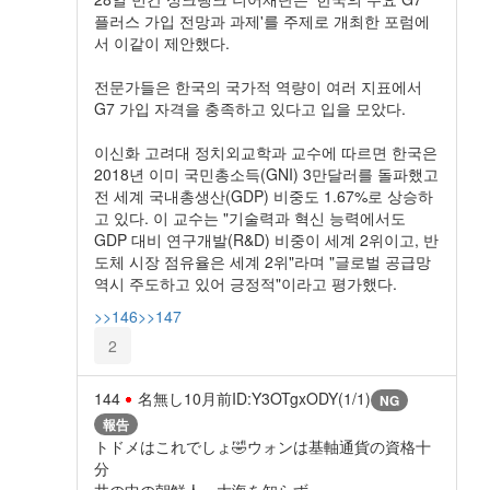
플러스 가입 전망과 과제'를 주제로 개최한 포럼에
서 이같이 제안했다.
전문가들은 한국의 국가적 역량이 여러 지표에서
G7 가입 자격을 충족하고 있다고 입을 모았다.
이신화 고려대 정치외교학과 교수에 따르면 한국은
2018년 이미 국민총소득(GNI) 3만달러를 돌파했고
전 세계 국내총생산(GDP) 비중도 1.67%로 상승하
고 있다. 이 교수는 "기술력과 혁신 능력에서도
GDP 대비 연구개발(R&D) 비중이 세계 2위이고, 반
도체 시장 점유율은 세계 2위"라며 "글로벌 공급망
역시 주도하고 있어 긍정적"이라고 평가했다.
>>146
>>147
2
144
名無し
10月前
ID:Y3OTgxODY(1/1)
NG
報告
トドメはこれでしょ🤣ウォンは基軸通貨の資格十
分