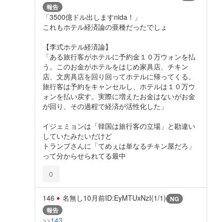
報告
「3500億ドル出しますnida！」
これもホテル経済論の亜種だったでしょ
【李式ホテル経済論】
「ある旅行客がホテルに予約金１０万ウォンを払
う。このお金がホテルをはじめ家具店、チキン
店、文房具店を回り回ってホテルに帰ってくる。
旅行客は予約をキャンセルし、ホテルは１０万ウ
ォンを払い戻す。実際に増えたお金はないがお金
が回り、その過程で経済が活性化した」
イジェミョンは「韓国は旅行客の立場」と勘違い
していたみたいだけど
トランプさんに「てめぇは単なるチキン屋だろ」
って分からせられてる最中
0
146
名無し
10月前
ID:EyMTUxNzI(1/1)
NG
報告
>>143