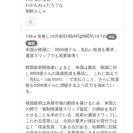
わかんねぇだろうな
朝鮮人じゃ
0
139
名無し
10月前
ID:MxNTg2MDY(10/12)
NG
報告
米国が韓国に「3500億ドル」先払い投資を要求…
通貨スワップでも現実味薄く
韓国政府関係者によると、米国は最近、韓国に対
し3500億ドルの直接投資を要請し、これに加えて
「先払い（up front）」で支払うこと、さらに投資
額を5500億ドルに増額するよう圧力を強めてい
る。
韓国政府は為替市場の動揺を避けるため、米国と
の間で「無制限通貨スワップ協定」の締結を先行
させることを求めている。政府が通貨スワップに
こだわる背景には、今回の要求が保証や貸付では
なく「現金投資」である点がある。短期間に巨額
の資金が流出すれば、為替市場に大きな混乱が生