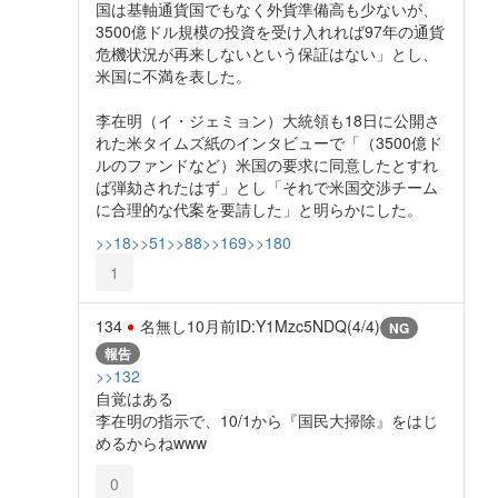
国は基軸通貨国でもなく外貨準備高も少ないが、
3500億ドル規模の投資を受け入れれば97年の通貨
危機状況が再来しないという保証はない」とし、
米国に不満を表した。
李在明（イ・ジェミョン）大統領も18日に公開さ
れた米タイムズ紙のインタビューで「（3500億ド
ルのファンドなど）米国の要求に同意したとすれ
ば弾劾されたはず」とし「それで米国交渉チーム
に合理的な代案を要請した」と明らかにした。
>>18
>>51
>>88
>>169
>>180
1
134
名無し
10月前
ID:Y1Mzc5NDQ(4/4)
NG
報告
>>132
自覚はある
李在明の指示で、10/1から『国民大掃除』をはじ
めるからねwww
0