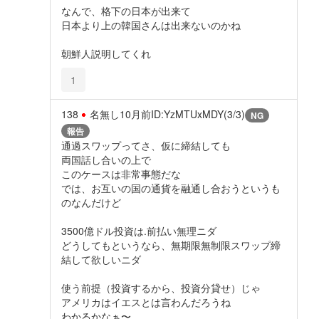
なんで、格下の日本が出来て
日本より上の韓国さんは出来ないのかね
朝鮮人説明してくれ
1
138
名無し
10月前
ID:YzMTUxMDY(3/3)
NG
報告
通過スワップってさ、仮に締結しても
両国話し合いの上で
このケースは非常事態だな
では、お互いの国の通貨を融通し合おうというも
のなんだけど
3500億ドル投資は.前払い無理ニダ
どうしてもというなら、無期限無制限スワップ締
結して欲しいニダ
使う前提（投資するから、投資分貸せ）じゃ
アメリカはイエスとは言わんだろうね
わかるかなぁ〜