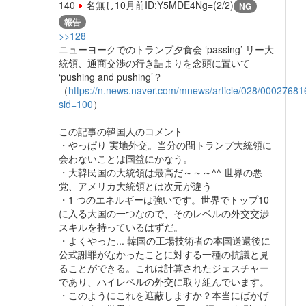
140
名無し
10月前
ID:Y5MDE4Ng=(2/2)
NG
報告
>>128
ニューヨークでのトランプ夕食会 ‘passing’ リー大
統領、通商交渉の行き詰まりを念頭に置いて
‘pushing and pushing’？
（
https://n.news.naver.com/mnews/article/028/0002768
sid=100
）
この記事の韓国人のコメント
・やっぱり 実地外交。当分の間トランプ大統領に
会わないことは国益にかなう。
・大韓民国の大統領は最高だ～～～^^ 世界の悪
党、アメリカ大統領とは次元が違う
・1 つのエネルギーは強いです。世界でトップ10
に入る大国の一つなので、そのレベルの外交交渉
スキルを持っているはずだ。
・よくやった... 韓国の工場技術者の本国送還後に
公式謝罪がなかったことに対する一種の抗議と見
ることができる。これは計算されたジェスチャー
であり、ハイレベルの外交に取り組んでいます。
・このようにこれを遮蔽しますか？本当にばかげ