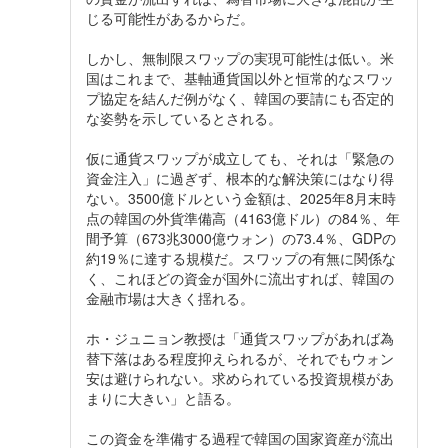
じる可能性があるからだ。
しかし、無制限スワップの実現可能性は低い。米
国はこれまで、基軸通貨国以外と恒常的なスワッ
プ協定を結んだ例がなく、韓国の要請にも否定的
な姿勢を示しているとされる。
仮に通貨スワップが成立しても、それは「緊急の
資金注入」に過ぎず、根本的な解決策にはなり得
ない。3500億ドルという金額は、2025年8月末時
点の韓国の外貨準備高（4163億ドル）の84％、年
間予算（673兆3000億ウォン）の73.4％、GDPの
約19％に達する規模だ。スワップの有無に関係な
く、これほどの資金が国外に流出すれば、韓国の
金融市場は大きく揺れる。
ホ・ジュニョン教授は「通貨スワップがあれば為
替下落はある程度抑えられるが、それでもウォン
安は避けられない。求められている投資規模があ
まりに大きい」と語る。
この資金を準備する過程で韓国の国家資産が流出