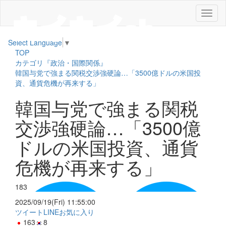
メ
ニ
ュ
Select Language
▼
ー
TOP
カテゴリ『政治・国際関係』
韓国与党で強まる関税交渉強硬論…「3500億ドルの米国投
資、通貨危機が再来する」
韓国与党で強まる関税
交渉強硬論…「3500億
ドルの米国投資、通貨
危機が再来する」
183
2025/09/19(Fri) 11:55:00
ツイート
LINE
お気に入り
163
8