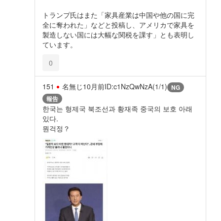
トランプ氏はまた「家具産業は中国や他の国に完
全に奪われた」などと投稿し、アメリカで家具を
製造しない国には大幅な関税を課す」とも表明し
ています。
0
151
名無じ
10月前
ID:c1NzQwNzA(1/1)
NG
報告
한국는 형제국 북조선과 황재족 중국의 보호 아래
있다.
뭔걱정？