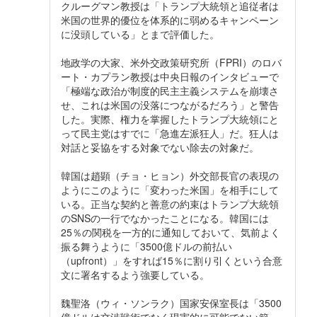
クルーグマン教授は「トランプ大統領と追従者は
米国の世界的優位を体系的に弱めるキャンペーン
に没頭している」とまで評価した。
地政学の大家、米外交政策研究所（FPRI）のロバ
ート・カプラン教授は中央日報のインタビューで
「極端な政治が制度的民主主義システムを崩壊さ
せ、これは米国の没落につながるだろう」と警告
した。実際、権力を掌握したトランプ大統領にと
って民主党はすでに「急進左派狂人」だ。狂人は
対話と妥協をする対象でない除去の対象だ。
韓国は趙顕（チョ・ヒョン）外交部長官の表現の
ようにこのように「変わった米国」を相手にして
いる。正当な契約と善意の約束はトランプ大統領
のSNSの一行でなかったことになる。韓国には
25％の関税を一方的に通知しておいて、気前よく
振る舞うように「3500億ドルの前払い
（upfront）」をすれば15％に割り引くという合意
文に署名するよう強要している。
魏聖洛（ウィ・ソンラク）国家安保室長は「3500
億ドルは交渉戦術でなく現実的に可能でない範