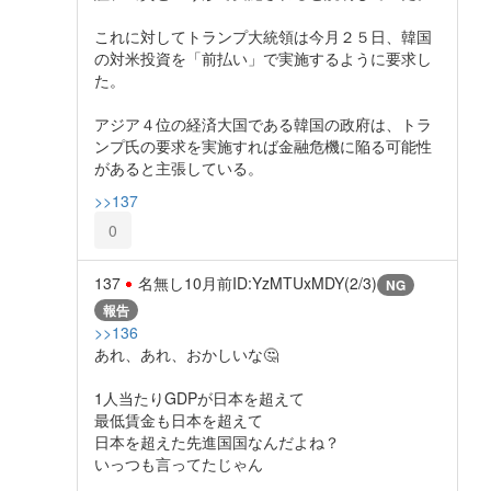
これに対してトランプ大統領は今月２５日、韓国
の対米投資を「前払い」で実施するように要求し
た。
アジア４位の経済大国である韓国の政府は、トラ
ンプ氏の要求を実施すれば金融危機に陥る可能性
があると主張している。
>>137
0
137
名無し
10月前
ID:YzMTUxMDY(2/3)
NG
報告
>>136
あれ、あれ、おかしいな🤔
1人当たりGDPが日本を超えて
最低賃金も日本を超えて
日本を超えた先進国国なんだよね？
いっつも言ってたじゃん