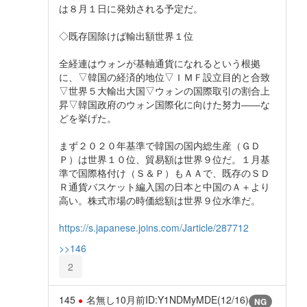
は８月１日に発効される予定だ。
◇既存国除けば輸出額世界１位
全経連はウォンが基軸通貨になれるという根拠
に、▽韓国の経済的地位▽ＩＭＦ設立目的と合致
▽世界５大輸出大国▽ウォンの国際取引の割合上
昇▽韓国政府のウォン国際化に向けた努力――な
どを挙げた。
まず２０２０年基準で韓国の国内総生産（ＧＤ
Ｐ）は世界１０位、貿易額は世界９位だ。１月基
準で国際格付け（Ｓ＆Ｐ）もＡＡで、既存のＳＤ
Ｒ通貨バスケット編入国の日本と中国のＡ＋より
高い。株式市場の時価総額は世界９位水準だ。
https://s.japanese.joins.com/Jarticle/287712
>>146
2
145
名無し
10月前
ID:Y1NDMyMDE(12/16)
NG