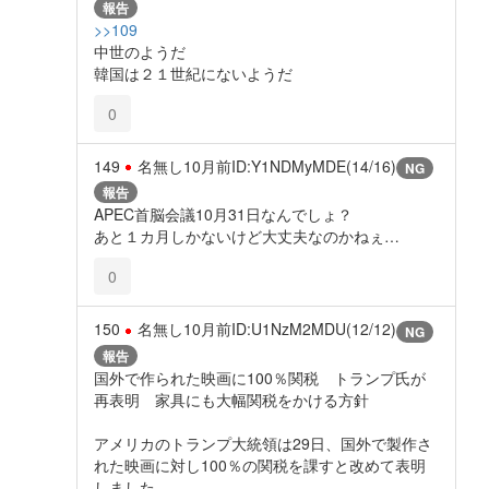
報告
>>109
中世のようだ
韓国は２１世紀にないようだ
0
149
名無し
10月前
ID:Y1NDMyMDE(14/16)
NG
報告
APEC首脳会議10月31日なんでしょ？
あと１カ月しかないけど大丈夫なのかねぇ…
0
150
名無し
10月前
ID:U1NzM2MDU(12/12)
NG
報告
国外で作られた映画に100％関税 トランプ氏が
再表明 家具にも大幅関税をかける方針
アメリカのトランプ大統領は29日、国外で製作さ
れた映画に対し100％の関税を課すと改めて表明
しました。