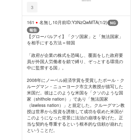
3
161
名無し
10月前
ID:Y3NzQwMTA(1/2)
NG
報告
【グローバルアイ】「クソ国家」と「無法国家」
を相手にする方法＝韓国
「政府が企業の株式を恐喝し、覆面をした政府要
員が外国人労働者を鎖で縛り、ぞっとする環境の
中に監禁する国」。
2008年にノーベル経済学賞を受賞したポール・ク
ルーグマン・ニューヨーク市立大教授が描写した
米国だ。彼はこのような米国を「クソのような国
家（shithole nation）」であり「無法国家
（lawless nation）」と規定した。クルーグマン教
授は世界から投資を誘致して成功を収めた米国が
このようになった背景に法治の崩壊を挙げた。正
当な契約を尊重するという根本的な信頼が崩れた
ということだ。