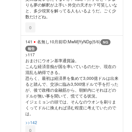
りも夢の解釈が上手い 外交の天才か？可笑しいな
と、多少現実を解ってる人もいるようだ。ごく少
数だけどね。
0
141
名無し
10月前
ID:MwMjYyNDg(5/6)
NG
報告
>117
おまけにウオン基準通貨論。
こんな経済音痴が国を率いているのだか、現在の
混乱も納得できる。
恐らく、最初は経済界を集めて3,000億ドルは出来
ると踏んで、交渉に臨み3,500憶ドルで手を打った
が、後で政権の金融筋から、朝鮮内にそれほどの
ドルが無い事を聞いて、慌ててる状況。
イジェミョンの頭では、そんなのウオンを刷りま
くってドルに換えれば済む程度に考えていたので
は。
>>142
0