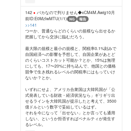
142
バカなので判りません◆xCM4M.Awig
10月
前
ID:E0MzIwMTU(1/1)
NG
報告
>>141
つーか、普通ならどのくらいの規模なら出せるか
把握してから交渉に臨むだろう。
最大限の規模と最小の規模と、関税率0.1%刻みで
自国経済への影響を予想して、自国企業があとど
のくらいコストカット可能か？とか、15%は無理
にしても、17〜20%に持ち込んで、他国との価格
競争で生き残れるレベルの関税率にはもっていけ
ないか？とか。
いずれにせよ、アメリカ合衆国は大韓民国が「公
式発表している財政・経済状況なら」ギリギリ出
せるラインを大韓民国が提示したと考えて、3500
億ドルという数字で妥結しているはず。
それを今になって「出せない」とか言っても通用
しない、というか拒否すればペナルティが発生す
るレベル。