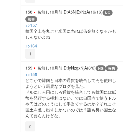
158
名無し
10月前
ID:A5NjExNzA(16/16)
NG
報告
>>157
韓国全土を丸ごと米国に売れば借金無くなるかも
しんないよね
>>164
1
159
名無し
10月前
ID:IyNzgxNjA(6/6)
NG
報告
>>156
どこかで韓国と日本の通貨を統合して円を使用し
ようという馬鹿なブログを見た。
ドルにしろ円にしろ通貨を統合しても韓国には紙
幣を発行する権利はない、では自国内で使うドル
や円はどのようにして手当てするのか？それこそ
国土を差し出すしかないのでは？誰も臭い国土な
んて要らんけどな。
0