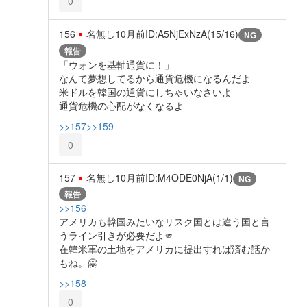
0
156
名無し
10月前
ID:A5NjExNzA(15/16)
NG
報告
「ウォンを基軸通貨に！」
なんて夢想してるから通貨危機になるんだよ
米ドルを韓国の通貨にしちゃいなさいよ
通貨危機の心配がなくなるよ
>>157
>>159
0
157
名無し
10月前
ID:M4ODE0NjA(1/1)
NG
報告
>>156
アメリカも韓国みたいなリスク国とは違う国と言
うライン引きが必要だよ🫵
在韓米軍の土地をアメリカに提出すれば済む話か
もね。🤗
>>158
0