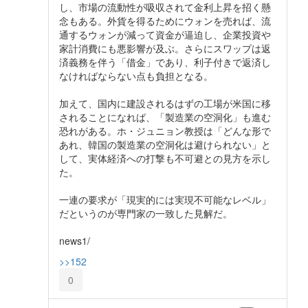
し、市場の流動性が吸収されて金利上昇を招く懸
念もある。外貨を得るためにウォンを売れば、流
通するウォンが減って資金が逼迫し、企業投資や
家計消費にも悪影響が及ぶ。さらにスワップは返
済義務を伴う「借金」であり、利子付きで返済し
なければならない点も負担となる。
加えて、国内に建設されるはずの工場が米国に移
されることになれば、「製造業の空洞化」も進む
恐れがある。ホ・ジュニョン教授は「どんな形で
あれ、韓国の製造業の空洞化は避けられない」と
して、実体経済への打撃も不可避との見方を示し
た。
一連の要求が「現実的には実現不可能なレベル」
だというのが専門家の一致した見解だ。
news1/
>>152
0