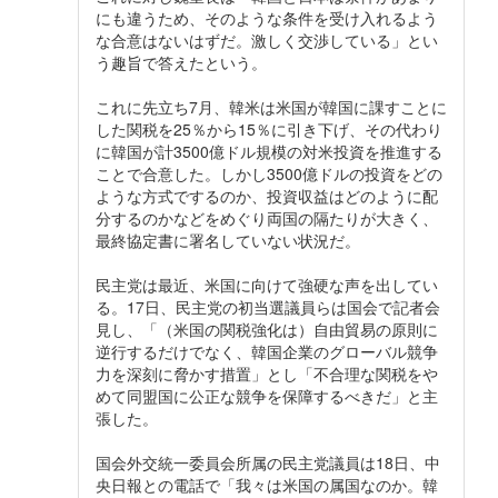
にも違うため、そのような条件を受け入れるよう
な合意はないはずだ。激しく交渉している」とい
う趣旨で答えたという。
これに先立ち7月、韓米は米国が韓国に課すことに
した関税を25％から15％に引き下げ、その代わり
に韓国が計3500億ドル規模の対米投資を推進する
ことで合意した。しかし3500億ドルの投資をどの
ような方式でするのか、投資収益はどのように配
分するのかなどをめぐり両国の隔たりが大きく、
最終協定書に署名していない状況だ。
民主党は最近、米国に向けて強硬な声を出してい
る。17日、民主党の初当選議員らは国会で記者会
見し、「（米国の関税強化は）自由貿易の原則に
逆行するだけでなく、韓国企業のグローバル競争
力を深刻に脅かす措置」とし「不合理な関税をや
めて同盟国に公正な競争を保障するべきだ」と主
張した。
国会外交統一委員会所属の民主党議員は18日、中
央日報との電話で「我々は米国の属国なのか。韓