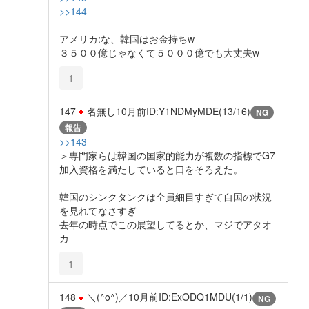
>>144
アメリカ:な、韓国はお金持ちw
３５００億じゃなくて５０００億でも大丈夫w
1
147
名無し
10月前
ID:Y1NDMyMDE(13/16)
NG
報告
>>143
＞専門家らは韓国の国家的能力が複数の指標でG7
加入資格を満たしていると口をそろえた。
韓国のシンクタンクは全員細目すぎて自国の状況
を見れてなさすぎ
去年の時点でこの展望してるとか、マジでアタオ
カ
1
148
＼(^o^)／
10月前
ID:ExODQ1MDU(1/1)
NG