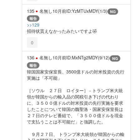
135
名無し
10月前
ID:YzMTUxMDY(1/3)
NG
報告
>>129
招待状貰えなかったみたいですよ🤣
0
136
名無し
10月前
ID:MxNTg2MDY(9/12)
NG
報告
韓国国家安保室長、3500億ドルの対米投資の先行
実施は「不可能」
［ソウル ２７日 ロイター］ - トランプ米大統
領が韓国からの輸入品の関税引き下げの代わり
に、３５００億ドルの対米投資の先行実施を要求
したことについて韓国の魏聖洛・国家安保室長は
２７日のテレビ番組で、「３５００億ドルを現金
で支払うことは不可能だ」と強調した。
９月２７日、 トランプ米大統領が韓国からの輸