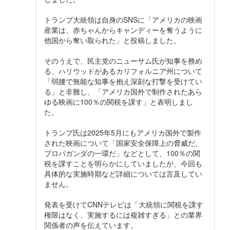
トランプ大統領は自身のSNSに「アメリカの映画
産業は、赤ちゃんからキャンディーを奪うように
他国から奪い取られた」と投稿しました。
そのうえで、民主党のニューサム氏が知事を務め
る、ハリウッドがあるカリフォルニア州について
「弱腰で無能な知事を抱え深刻な打撃を受けてい
る」と非難し、「アメリカ国外で制作されたあら
ゆる映画に100％の関税を課す」と表明しまし
た。
トランプ氏は2025年5月にもアメリカ国外で製作
された映画について「国家安全保障上の脅威だ。
プロパガンダの一環だ」などとして、100％の関
税を課すことを明らかにしていましたが、今回も
具体的な実施時期など詳細については言及してい
ません。
発表を受けてCNNテレビは「大統領に関税を課す
権限はなく、実施するには複雑すぎる」との業界
関係者の声を伝えています。