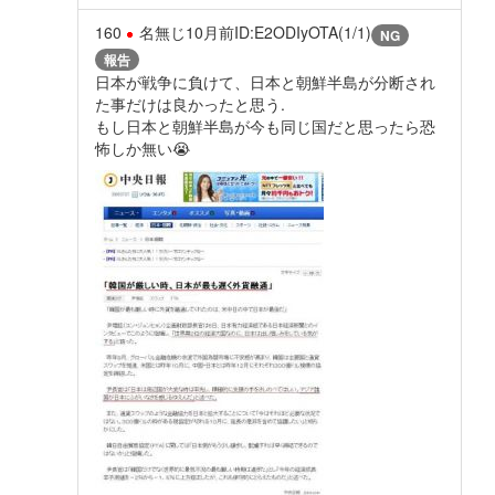
160
名無じ
10月前
ID:E2ODIyOTA(1/1)
NG
報告
日本が戦争に負けて、日本と朝鮮半島が分断され
た事だけは良かったと思う.
もし日本と朝鮮半島が今も同じ国だと思ったら恐
怖しか無い😭