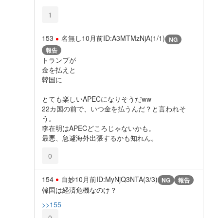
1
153
名無し
10月前
ID:A3MTMzNjA(1/1)
NG
報告
トランプが
金を払えと
韓国に
とても楽しいAPECになりそうだww
22カ国の前で、いつ金を払うんだ？と言われそ
う。
李在明はAPECどころじゃないかも。
最悪、急遽海外出張するかも知れん。
0
154
白妙
10月前
ID:MyNjQ3NTA(3/3)
NG
報告
韓国は経済危機なのけ？
>>155
0