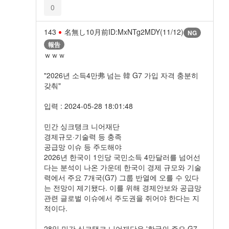
0
143
名無し
10月前
ID:MxNTg2MDY(11/12)
NG
報告
ｗｗｗ
"2026년 소득4만弗 넘는 韓 G7 가입 자격 충분히
갖춰"
입력 : 2024-05-28 18:01:48
민간 싱크탱크 니어재단
경제규모·기술력 등 충족
공급망 이슈 등 주도해야
2026년 한국이 1인당 국민소득 4만달러를 넘어선
다는 분석이 나온 가운데 한국이 경제 규모와 기술
력에서 주요 7개국(G7) 그룹 반열에 오를 수 있다
는 전망이 제기됐다. 이를 위해 경제안보와 공급망
관련 글로벌 이슈에서 주도권을 쥐어야 한다는 지
적이다.
28일 민간 싱크탱크 니어재단은 '한국의 주요 G7