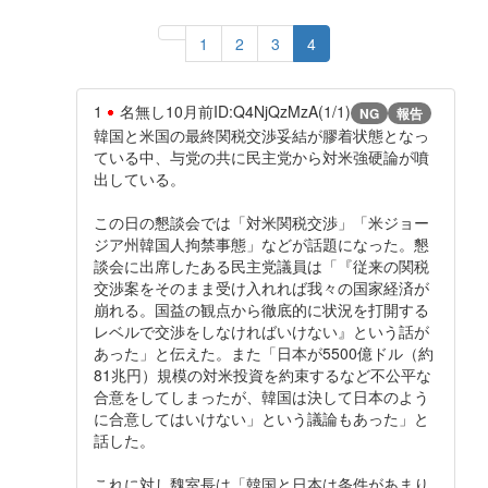
1
2
3
4
1
名無し
10月前
ID:Q4NjQzMzA(1/1)
NG
報告
韓国と米国の最終関税交渉妥結が膠着状態となっ
ている中、与党の共に民主党から対米強硬論が噴
出している。
この日の懇談会では「対米関税交渉」「米ジョー
ジア州韓国人拘禁事態」などが話題になった。懇
談会に出席したある民主党議員は「『従来の関税
交渉案をそのまま受け入れれば我々の国家経済が
崩れる。国益の観点から徹底的に状況を打開する
レベルで交渉をしなければいけない』という話が
あった」と伝えた。また「日本が5500億ドル（約
81兆円）規模の対米投資を約束するなど不公平な
合意をしてしまったが、韓国は決して日本のよう
に合意してはいけない」という議論もあった」と
話した。
これに対し魏室長は「韓国と日本は条件があまり