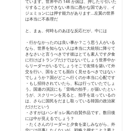
ています。世界中の 146 か国は、押したり引いた
りすることができない本当に愚かな国であり、イ
ジェミョンには押す能力があります...左翼の世界
は本当に不条理だ
と、まぁ、何時ものあほな反応だが、中には
・行かなかったのは良い事か？こう思う人がいる
なら、世界を知らない人は本当に大統領に降りて
きなさいと言うべきです彼はとても素人です夕食
に行けばトランプだけではないでしょう世界中か
らリーダーがいるでしょうそこで友情を築いて外
交を行い、国をとても面白く見せるべきではない
でしょうか？国がどこへ行くのか本当に心配です
・もし招待されていたら、私は行っていたでしょ
う。国連の演説にも「雷鳴の拍手」が届いたとい
うが、スクリーンを見ると、拍手を送っているの
は、さらに国民をだまし取っている韓国の政治家
だけだという
・さすがはハンギョレ風の自賛作品です。数日後
には中が見えるでしょう？
・たくさんのリーダーと夕食を楽しみながら、外
交には従事したくないが、戦略？押すこと？夢よ