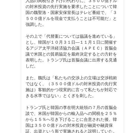
入品の関税引き下げの代わりに、３５００億ドル
の対米投資の先行実施を要求したことについて韓
国の魏聖洛・国家安保室長はテレビ番組で、「３
５００億ドルを現金で支払うことは不可能だ」と
強調した。
その上で「代替案については協議を進めている」
とし、韓国が１０月３１日―１１月１日に開催す
るアジア太平洋経済協力会議（ＡＰＥＣ）首脳会
議で米国との貿易協定を最終決定するとの方針を
表明した。トランプ氏は首脳会議に出席する見通
しだ。
また、魏氏は「私たちの交渉上の立場は交渉戦術
ではなく、（３５００億ドルの対米投資の先行実
施は）客観的かつ現実的に言って私たちが対応で
きる水準ではない」とくぎを刺した。
トランプ氏と韓国の李在明大統領の７月の首脳会
談で、米国が韓国からの輸入品への関税を２５％
から１５％へ引き下げることに合意された後、韓
国は３５００億ドルの対米投資が融資や融資保
証、出資という形で実施されると説明していた。