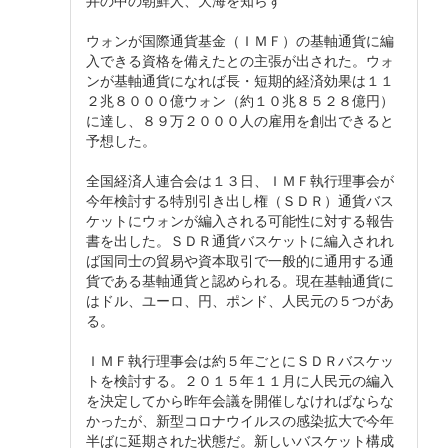
井の中の朝鮮人、大海を知らず
ウォンが国際通貨基金（ＩＭＦ）の基軸通貨に編
入できる資格を備えたとの主張が出された。ウォ
ンが基軸通貨になれば長・短期的経済効果は１１
２兆８０００億ウォン（約１０兆８５２８億円）
に達し、８９万２０００人の雇用を創出できると
予想した。
全国経済人連合会は１３日、ＩＭＦ執行理事会が
今年検討する特別引き出し権（ＳＤＲ）通貨バス
ケットにウォンが編入される可能性に対する報告
書を出した。ＳＤＲ通貨バスケットに編入されれ
ば国同士の貿易や資本取引で一般的に通用する通
貨である基軸通貨と認められる。現在基軸通貨に
はドル、ユーロ、円、ポンド、人民元の５つがあ
る。
ＩＭＦ執行理事会は約５年ごとにＳＤＲバスケッ
トを検討する。２０１５年１１月に人民元の編入
を決定してから昨年会議を開催しなければならな
かったが、新型コロナウイルスの感染拡大で今年
半ばに延期された状態だ。新しいバスケット構成