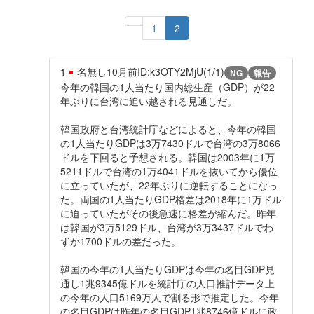
1
2
1
名無し
10月前
ID:k3OTY2MjU(1/1)
NG
報告
今年の韓国の1人当たり国内総生産（GDP）が22
年ぶりに台湾に追い越される見通しだ。
韓国政府と台湾統計庁などによると、今年の韓国
の1人当たりGDPは3万7430ドルで台湾の3万8066
ドルを下回ると予想される。韓国は2003年に1万
5211ドルで台湾の1万4041ドルを抜いてから優位
に立っていたが、22年ぶりに逆転することになっ
た。両国の1人当たりGDP格差は2018年に1万ドル
に迫っていたがその後急速に格差が縮んだ。昨年
は韓国が3万5129ドル、台湾が3万3437ドルでわ
ずか1700ドルの差だった。
韓国の今年の1人当たりGDPは今年の名目GDP見
通し1兆9345億ドルを統計庁の人口推計データ上
の今年の人口5169万人で割る形で推定した。今年
の名目GDPは昨年の名目GDP1兆8746億ドルに政