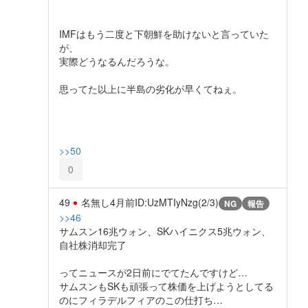
IMFはもう二度と下朝鮮を助けないと言っていた
が、
実際どうなるんだろうな。
思ってた以上に半島の劣化が早くてねぇ。
>>50
0
49
名無し
4月前
ID:UzMTIyNzg(2/3)
NG
報告
>>46
サムスン16兆ウォン、SKハイニクス5兆ウォン、
自社株消却完了
ってニュースが2日前にでてたんですけど…
サムスンもSKも頑張って株価を上げようとしてる
のにフィラデルフィアのこの仕打ち…