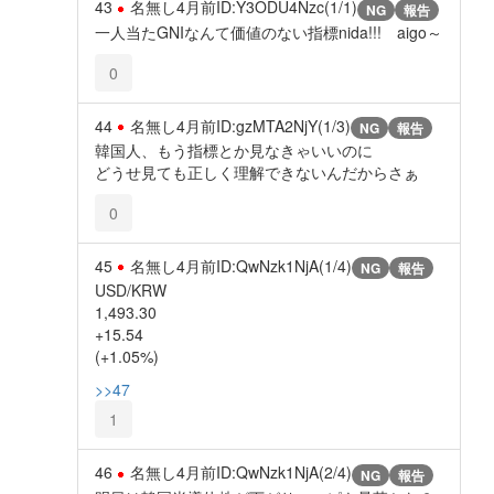
43
名無し
4月前
ID:Y3ODU4Nzc(1/1)
NG
報告
一人当たGNIなんて価値のない指標nida!!! aigo～
0
44
名無し
4月前
ID:gzMTA2NjY(1/3)
NG
報告
韓国人、もう指標とか見なきゃいいのに
どうせ見ても正しく理解できないんだからさぁ
0
45
名無し
4月前
ID:QwNzk1NjA(1/4)
NG
報告
USD/KRW
1,493.30
+15.54
(+1.05%)
>>47
1
46
名無し
4月前
ID:QwNzk1NjA(2/4)
NG
報告