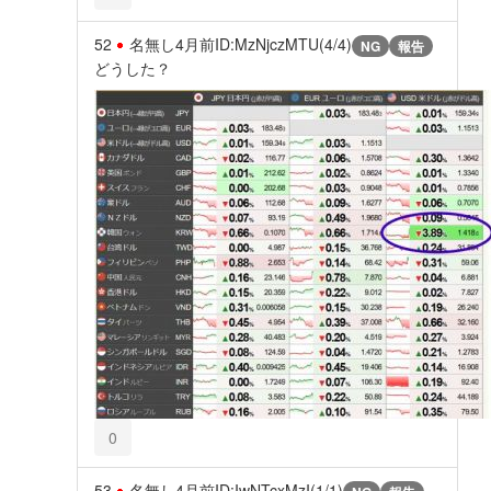
52
名無し
4月前
ID:MzNjczMTU(4/4)
NG
報告
どうした？
0
53
名無し
4月前
ID:IwNTcxMzI(1/1)