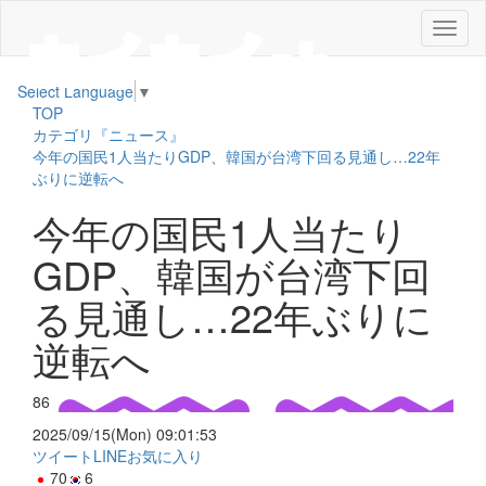
メ
ニ
ュ
Select Language
▼
ー
TOP
カテゴリ『ニュース』
今年の国民1人当たりGDP、韓国が台湾下回る見通し…22年
ぶりに逆転へ
今年の国民1人当たり
GDP、韓国が台湾下回
る見通し…22年ぶりに
逆転へ
86
2025/09/15(Mon) 09:01:53
ツイート
LINE
お気に入り
70
6