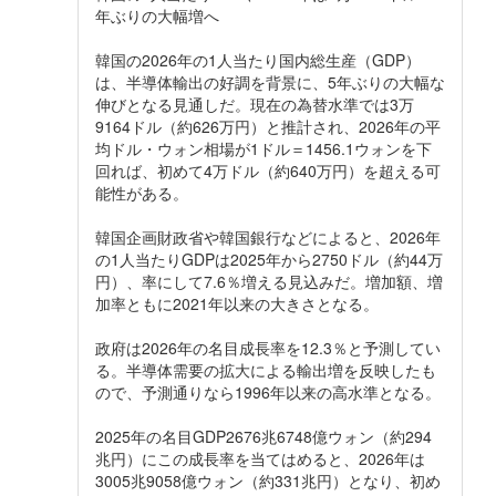
年ぶりの大幅増へ
韓国の2026年の1人当たり国内総生産（GDP）
は、半導体輸出の好調を背景に、5年ぶりの大幅な
伸びとなる見通しだ。現在の為替水準では3万
9164ドル（約626万円）と推計され、2026年の平
均ドル・ウォン相場が1ドル＝1456.1ウォンを下
回れば、初めて4万ドル（約640万円）を超える可
能性がある。
韓国企画財政省や韓国銀行などによると、2026年
の1人当たりGDPは2025年から2750ドル（約44万
円）、率にして7.6％増える見込みだ。増加額、増
加率ともに2021年以来の大きさとなる。
政府は2026年の名目成長率を12.3％と予測してい
る。半導体需要の拡大による輸出増を反映したも
ので、予測通りなら1996年以来の高水準となる。
2025年の名目GDP2676兆6748億ウォン（約294
兆円）にこの成長率を当てはめると、2026年は
3005兆9058億ウォン（約331兆円）となり、初め