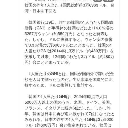
韓国の昨年1人当たり国民総所得3万6963ドル、台
湾・日本を下回る
韓国銀行は9日、昨年の韓国の1人当たり国民総
所得（GNI）が半導体の好調などにより4.6％増の
5257万ウォン（約550万円）となったと発表し
た。しかし、ドルに換算すると、ウォン安の影響
で0.3％増の3万6963ドルにとどまった。韓国の1
人当たりGNIは2014年に3万ドル（約480万円）を
突破して以来、12年間にわたり3万ドル（約480万
円）台にとどまっている。
1人当たりのGNIとは、国民が国内外で稼いだ金
額を人口で割ったものだ。生活水準を国際的に比
較するため、ドルに換算して集計する。
韓国の1人当たりGNIは、2024年時点で人口
5000万人以上の国のうち、米国、ドイツ、英国、
フランス、イタリアに続き6位だった。しかし昨
年、韓国は日本に再び追い抜かれて7位になったと
みられる。日本の昨年の1人当たりGNIは3万8000
ドル（約608万円）台と推定されている。韓国は