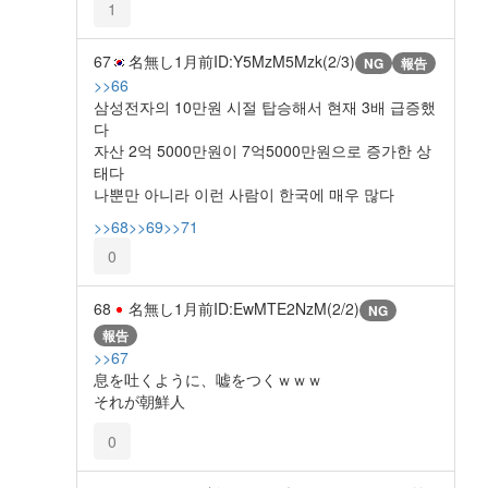
1
67
名無し
1月前
ID:Y5MzM5Mzk(2/3)
NG
報告
>>66
삼성전자의 10만원 시절 탑승해서 현재 3배 급증했
다
자산 2억 5000만원이 7억5000만원으로 증가한 상
태다
나뿐만 아니라 이런 사람이 한국에 매우 많다
>>68
>>69
>>71
0
68
名無し
1月前
ID:EwMTE2NzM(2/2)
NG
報告
>>67
息を吐くように、嘘をつくｗｗｗ
それが朝鮮人
0