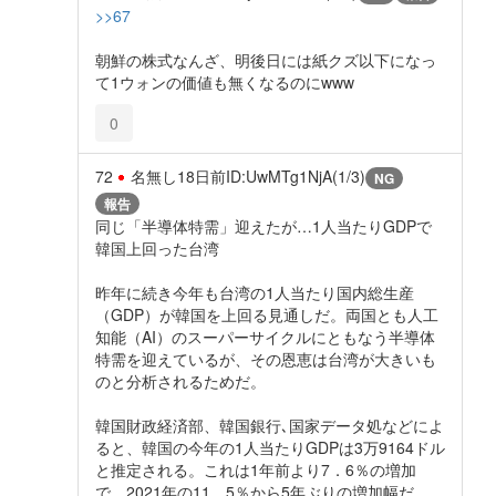
>>67
朝鮮の株式なんざ、明後日には紙クズ以下になっ
て1ウォンの価値も無くなるのにwww
0
72
名無し
18日前
ID:UwMTg1NjA(1/3)
NG
報告
同じ「半導体特需」迎えたが…1人当たりGDPで
韓国上回った台湾
昨年に続き今年も台湾の1人当たり国内総生産
（GDP）が韓国を上回る見通しだ。両国とも人工
知能（AI）のスーパーサイクルにともなう半導体
特需を迎えているが、その恩恵は台湾が大きいも
のと分析されるためだ。
韓国財政経済部、韓国銀行､国家データ処などによ
ると、韓国の今年の1人当たりGDPは3万9164ドル
と推定される。これは1年前より7．6％の増加
で、2021年の11．5％から5年ぶりの増加幅だ。