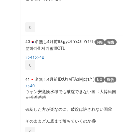
0
40
名無し
4月前
ID:gyOTYxOTY(1/1)
NG
報告
분하다!! 제기랄!!!OTL
>>41
>>42
0
41
名無し
4月前
ID:U1MTA3Mjc(1/1)
NG
報告
>>40
ウォン安危険水域でも破綻できない国⇒大韓民国
🫵🤣🤣🤣🤣
破綻した方が楽なのに、破綻は許されない国🤗
そのままどん底まで落ちていくのか😂
0