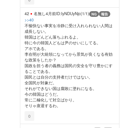
42
名無し
4月前
ID:IyNDUyNjc(1/1)
NG
報告
>>40
不愉快ない事実を冷静に受け入れられない人間は
成長しない。
韓国はどんどん落ちぶれるよ。
特に今の韓国人どもは尹のせいにしてる。
アホである。
李在明が大統領になってから景気が良くなる有効
な政策をしたか？
国政を担う者の義務は国民の安全を守り豊かにす
ることである。
国民とは自分の支持者だけではない。
全国民が対象だ。
それができない国は腐敗に塗れになる。
今の韓国はどうだ。
常に二極化して対立ばかり。
そりゃ衰退するわ。
0