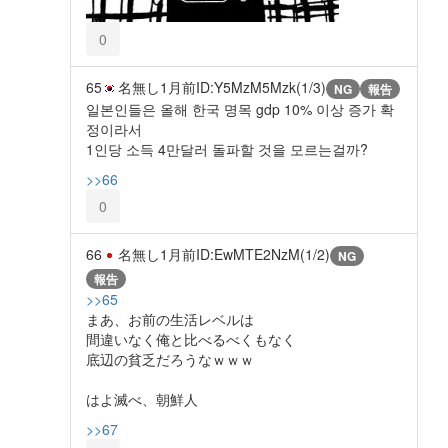
0
65
名無し
1月前
ID:Y5MzM5Mzk(1/3)
NG
報告
일본인들은 올해 한국 명목 gdp 10% 이상 증가 확
정이라서
1인당 소득 4만달러 돌파할 것을 모르는걸까?
>>66
0
66
名無し
1月前
ID:EwMTE2NzM(1/2)
NG
報告
>>65
まあ、お前の生活レベルは
間違いなく俺と比べるべくもなく
底辺の貧乏だろうなｗｗｗ
はよ滅べ、朝鮮人
>>67