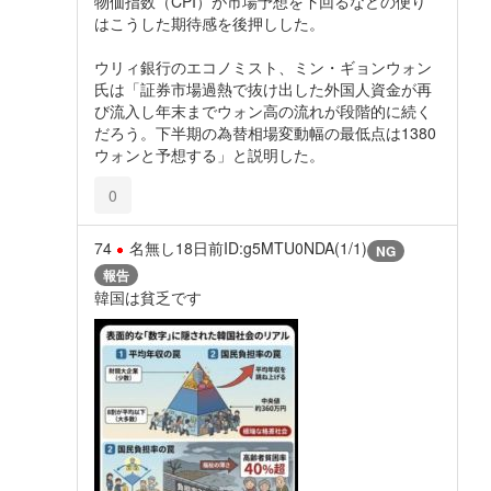
物価指数（CPI）が市場予想を下回るなどの便り
はこうした期待感を後押しした。
ウリィ銀行のエコノミスト、ミン・ギョンウォン
氏は「証券市場過熱で抜け出した外国人資金が再
び流入し年末までウォン高の流れが段階的に続く
だろう。下半期の為替相場変動幅の最低点は1380
ウォンと予想する」と説明した。
0
74
名無し
18日前
ID:g5MTU0NDA(1/1)
NG
報告
韓国は貧乏です