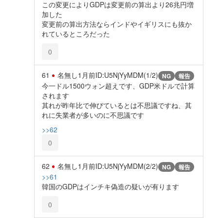
この変更によりGDPは変更前の算出より26兆円増
加した
変更前の算出方法ならインドやイギリスにも抜か
れているところだった
0
61
名無し
1月前
ID:U5NjYyMDM(1/2)
NG
報告
今一ドル1500ウォン超えです、GDP米ドルで計算
されます
其れが昨年比で伸びているとは不思議ですね、其
れに失業者が多いのに不思議です
>>62
0
62
名無し
1月前
ID:U5NjYyMDM(2/2)
NG
報告
>>61
韓国のGDPはインチキ偽造の疑いが有ります
0