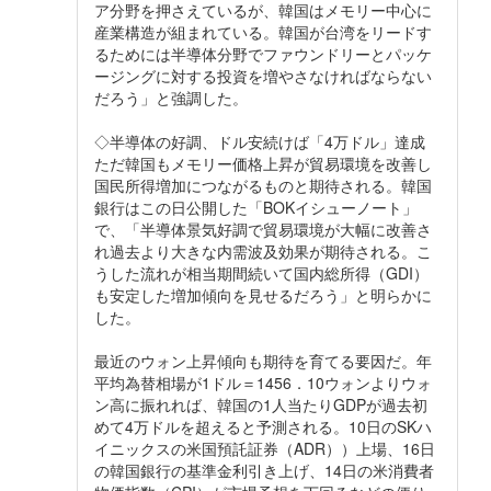
ア分野を押さえているが、韓国はメモリー中心に
産業構造が組まれている。韓国が台湾をリードす
るためには半導体分野でファウンドリーとパッケ
ージングに対する投資を増やさなければならない
だろう」と強調した。
◇半導体の好調、ドル安続けば「4万ドル」達成
ただ韓国もメモリー価格上昇が貿易環境を改善し
国民所得増加につながるものと期待される。韓国
銀行はこの日公開した「BOKイシューノート」
で、「半導体景気好調で貿易環境が大幅に改善さ
れ過去より大きな内需波及効果が期待される。こ
うした流れが相当期間続いて国内総所得（GDI）
も安定した増加傾向を見せるだろう」と明らかに
した。
最近のウォン上昇傾向も期待を育てる要因だ。年
平均為替相場が1ドル＝1456．10ウォンよりウォ
ン高に振れれば、韓国の1人当たりGDPが過去初
めて4万ドルを超えると予測される。10日のSKハ
イニックスの米国預託証券（ADR））上場、16日
の韓国銀行の基準金利引き上げ、14日の米消費者