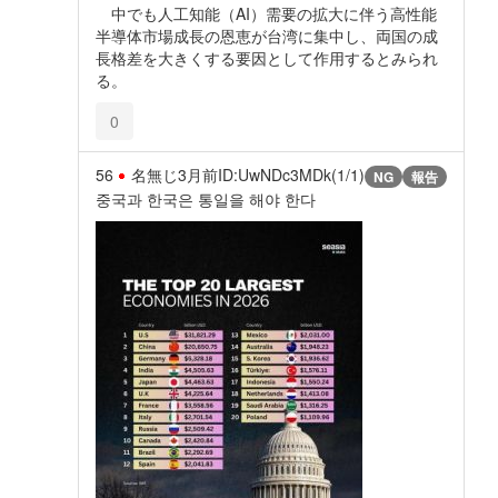
中でも人工知能（AI）需要の拡大に伴う高性能
半導体市場成長の恩恵が台湾に集中し、両国の成
長格差を大きくする要因として作用するとみられ
る。
0
56
名無じ
3月前
ID:UwNDc3MDk(1/1)
NG
報告
중국과 한국은 통일을 해야 한다