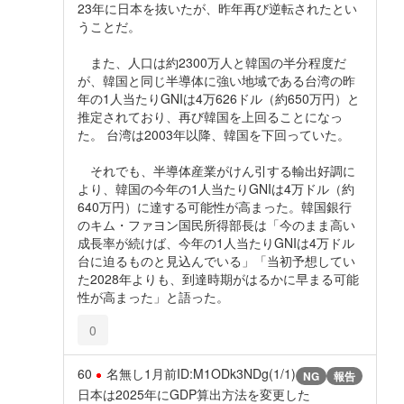
23年に日本を抜いたが、昨年再び逆転されたとい
うことだ。
また、人口は約2300万人と韓国の半分程度だ
が、韓国と同じ半導体に強い地域である台湾の昨
年の1人当たりGNIは4万626ドル（約650万円）と
推定されており、再び韓国を上回ることになっ
た。 台湾は2003年以降、韓国を下回っていた。
それでも、半導体産業がけん引する輸出好調に
より、韓国の今年の1人当たりGNIは4万ドル（約
640万円）に達する可能性が高まった。韓国銀行
のキム・ファヨン国民所得部長は「今のまま高い
成長率が続けば、今年の1人当たりGNIは4万ドル
台に迫るものと見込んでいる」「当初予想してい
た2028年よりも、到達時期がはるかに早まる可能
性が高まった」と語った。
0
60
名無し
1月前
ID:M1ODk3NDg(1/1)
NG
報告
日本は2025年にGDP算出方法を変更した