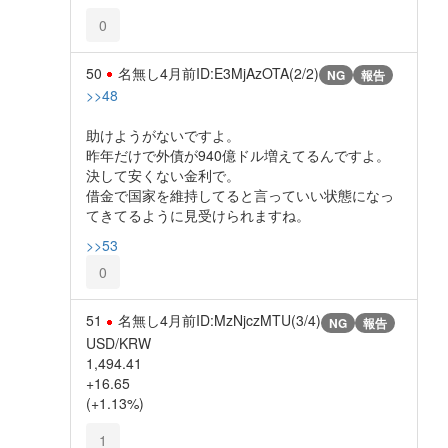
0
50
名無し
4月前
ID:E3MjAzOTA(2/2)
NG
報告
>>48
助けようがないですよ。
昨年だけで外債が940億ドル増えてるんですよ。
決して安くない金利で。
借金で国家を維持してると言っていい状態になっ
てきてるように見受けられますね。
>>53
0
51
名無し
4月前
ID:MzNjczMTU(3/4)
NG
報告
USD/KRW
1,494.41
+16.65
(+1.13%)
1