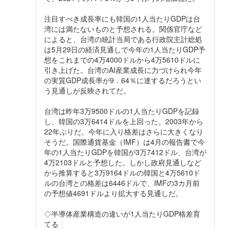
注目すべき成長率にも韓国の1人当たりGDPは台
湾には満たないものと予想される。関係官庁など
によると、台湾の統計当局である行政院主計総処
は5月29日の経済見通しで今年の1人当たりGDP予
想をこれまでの4万4000ドルから4万5610ドルに
引き上げた。台湾のAI産業成長に力づけられ今年
の実質GDP成長率が9．64％に達するだろうとい
う見通しが反映されてだ。
台湾は昨年3万9500ドルの1人当たりGDPを記録
し、韓国の3万6414ドルを上回った。2003年から
22年ぶりだ。今年に入り格差はさらに大きくなり
そうだ。国際通貨基金（IMF）は4月の報告書で今
年の1人当たりGDPを韓国が3万7412ドル、台湾が
4万2103ドルと予想した。しかし政府見通しなど
から推算すると3万9164ドルの韓国と4万5610ド
ルの台湾との格差は6446ドルで、IMFの3カ月前
の予想値4691ドルより拡大する見通しだ。
◇半導体産業構造の違いが1人当たりGDP格差育
てる