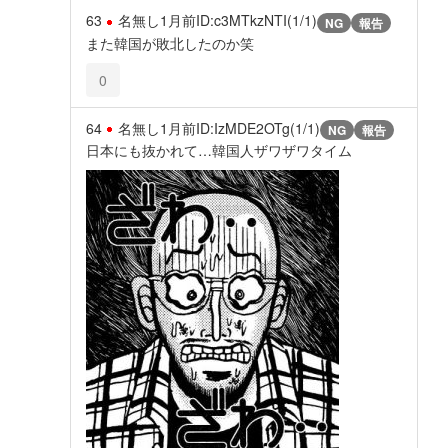
63
名無し
1月前
ID:c3MTkzNTI(1/1)
NG
報告
また韓国が敗北したのか笑
0
64
名無し
1月前
ID:IzMDE2OTg(1/1)
NG
報告
日本にも抜かれて…韓国人ザワザワタイム