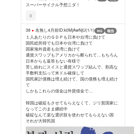
スーパーサイクル予想ニダ！
0
38
名無し
4月前
ID:k0MjAwNjU(1/1)
NG
報告
１人あたりのＧＤＰも日本や台湾に負けて
国民総所得でも日本や台湾に負けて
国家海外資産も台湾に負けて
通貨スワップもアメリカから断られて…もちろん
日本からも返答もない有様で
苦し紛れにスイスと通貨スワップ結んで、割高な
手数料支払って米ドル確保して
国民家計債務は増え続けて、国の債務も増え続け
て
しかもこれらの借金は外貨借金で…
韓国は破綻もさせてもらえなくて、ジリ貧国家に
なってこのまま継続中
破綻なんて楽な選択肢を使わせてもらえない国
それが大韓民国