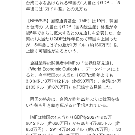
台湾に水をあけられる韓国の1人当たりGDP…「5
年後には1万ドル差」との見方も
【NEWSIS】国際通貨基金（IMF）は19日、韓国
と台湾の1人当たりGDP（国内総生産）格差が今
後5年でさらに拡大するとの見通しを公表した。台
湾の1人当たりGDPは昨年初めて韓国を上回った
が、5年後にはその差が1万ドル（約160万円）以
上開く可能性があるという。
金融業界の関係者やIMFの「世界経済見通し
（World Economic Outlook）」データベースによ
ると、今年韓国の1人当たりGDPは昨年よりも
3.3％多い3万7412ドル（約590万円）、台湾は4万
2103ドル（約670万円）を記録する見通しだ。
両国の格差は、台湾が昨年22年ぶりに韓国を抜
いた後も引き続き広がると予想されている。
IMFは韓国の1人当たりGDPを2027年の3万
9012ドル（約620万円）から28年4万695ドル（約
650万円）、29年4万2453ドル（約670万円）、30
年4万4177ドル（約700万円）、31年4万6019ドル