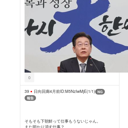
0
39
日向回廊
4月前
ID:M5NzIwMjE(1/1)
NG
報告
そもそも下朝鮮って仕事もうないじゃん。
また明かり消す仕事？