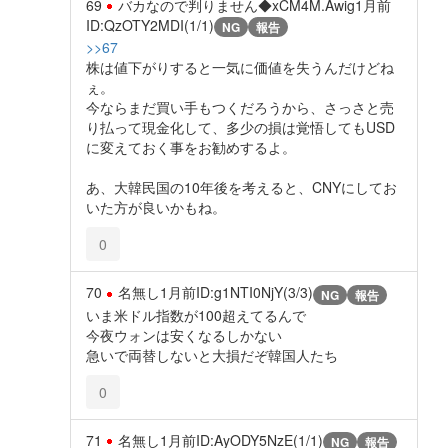
69
バカなので判りません◆xCM4M.Awig
1月前
ID:QzOTY2MDI(1/1)
NG
報告
>>67
株は値下がりすると一気に価値を失うんだけどね
ぇ。
今ならまだ買い手もつくだろうから、さっさと売
り払って現金化して、多少の損は覚悟してもUSD
に変えておく事をお勧めするよ。
あ、大韓民国の10年後を考えると、CNYにしてお
いた方が良いかもね。
0
70
名無し
1月前
ID:g1NTI0NjY(3/3)
NG
報告
いま米ドル指数が100超えてるんで
今夜ウォンは安くなるしかない
急いで両替しないと大損だぞ韓国人たち
0
71
名無し
1月前
ID:AyODY5NzE(1/1)
NG
報告