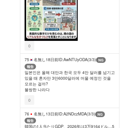
0
75
名無し
18日前
ID:AwNTUyODA(3/3)
NG
報告
일본인은 올해 대만과 한국 모두 4만 달러를 넘기고
있을 때 혼자만 3만6000달러에 머물 예정인 것을
모르는 걸까?
불쌍한 나라다
0
76
名無し
13日前
ID:A2NDczMDA(3/3)
NG
報告
韓国の1人当たりGDP、2026年は3万9164ドル…5