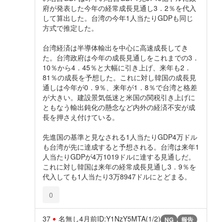
府が発表した今年の経常成長見通し3．2％を代入
して算出した。台湾の今年1人当たりGDPも同じ
方式で推定した。
台湾経済は半導体輸出を中心に高速成長してき
た。台湾政府は今年の成長見通しをこれまでの3．
10％から4．45％と大幅に引き上げ、来年も2．
81％の成長を予想した。これに対し韓国の成長見
通しは今年が0．9％、来年が1．8％で台湾と格差
が大きい。建設景気低迷と米国の関税引き上げに
ともなう輸出鈍化の懸念など内外の経済不安が成
長を押さえ付けている。
先進国の基準と見なされる1人当たりGDP4万ドル
も台湾が先に達成すると予想される。台湾は来年1
人当たりGDPが4万1019ドルに達する見通しだ。
これに対し韓国は来年の経常成長見通し3．9％を
代入しても1人当たり3万8947ドルにとどまる。
0
37
名無し
4月前
ID:Y1NzY5MTA(1/2)
NG
報告