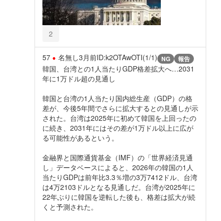
2
57
名無し
3月前
ID:k2OTAwOTI(1/1)
NG
報告
韓国、台湾との1人当たりGDP格差拡大へ…2031
年に1万ドル超の見通し
韓国と台湾の1人当たり国内総生産（GDP）の格
差が、今後5年間でさらに拡大するとの見通しが示
された。台湾は2025年に初めて韓国を上回ったの
に続き、2031年にはその差が1万ドル以上に広が
る可能性があるという。
金融界と国際通貨基金（IMF）の「世界経済見通
し」データベースによると、2026年の韓国の1人
当たりGDPは前年比3.3％増の3万7412ドル、台湾
は4万2103ドルとなる見通しだ。台湾が2025年に
22年ぶりに韓国を逆転した後も、格差は拡大が続
くと予測された。