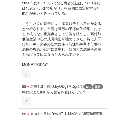
2026年に4691ドルとなる両者の差は、2031年に
は1万82ドルまで広がり、構造的に固定化する可
能性が高いとみられている。
こうした差の背景には、産業競争力の変化がある
と分析される。台湾は世界の半導体供給網におけ
る中核的な生産拠点として位置を確立し、高付加
価値産業中心の成長構造を強めてきた。特に人工
知能（AI）需要の拡大に伴う高性能半導体市場の
成長の恩恵が台湾に集中し、韓国との成長率の差
を広げる要因になるとみられている。
MONEYTODAY/
0
58
名無し
3月前
ID:EyODg1MDg(2/2)
NG
報告
朝鮮はまたIMFから警告を受けたって？
0
59
名無し
1月前
ID:cxNTU1MzQ(1/1)
NG
報告