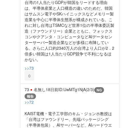
台湾の1人当たりGDPが韓国をリードする理由
は、半導体産業と人口構造の違いのためだ。韓国
はサムスン電子やSKハイニックスなどメモリー製
造業を中心に半導体生態系が構成されている。こ
れに対し台湾はTSMCなど世界1位の半導体委託製
造（ファウンドリー）企業とともに、フォックス
コンやクアンタ・コンピュータなどAIデータセン
ターサーバー製造企業などが多様に布陣してい
る。さらに人口約2340万人の台湾より人口が2．2
倍多い韓国は1人当たりGDP競争で不利になるほ
かない。
>>73
0
73
名無し
18日前
ID:UwMTg1NjA(2/3)
NG
報告
>>72
KAIST電機・電子工学部のキム・ジョンホ教授は
「台湾はファウンドリー、先端パッケージング
（半導体包装）、AIサーバーなど、AIハードウエ