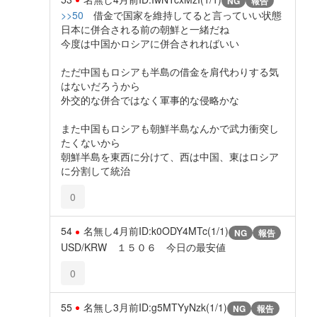
NG
報告
>>50
借金で国家を維持してると言っていい状態
日本に併合される前の朝鮮と一緒だね
今度は中国かロシアに併合されればいい
ただ中国もロシアも半島の借金を肩代わりする気
はないだろうから
外交的な併合ではなく軍事的な侵略かな
また中国もロシアも朝鮮半島なんかで武力衝突し
たくないから
朝鮮半島を東西に分けて、西は中国、東はロシア
に分割して統治
0
54
名無し
4月前
ID:k0ODY4MTc(1/1)
NG
報告
USD/KRW １５０６ 今日の最安値
0
55
名無し
3月前
ID:g5MTYyNzk(1/1)
NG
報告