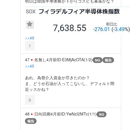
明日は韓国半導体株が下がりコスピも暴落かな？
>>49
1
47
名無し
4月前
ID:E3MjAzOTA(1/2)
NG
報告
>>45
あれ、為替介入資金が尽きたのか？
ま、どうせ石油が入ってこないし、デフォルト間
近ッスかね？
0
48
日向回廊
4月前
ID:YwNzI2MTc(1/1)
NG
報告