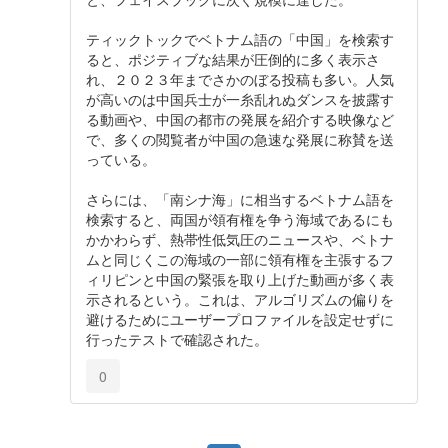
ティックトックでベトナム語の「中国」を検索す
ると、ポジティブな結果が圧倒的に多く表示さ
れ、２０２３年までさかのぼる投稿も多い。人気
が高いのは中国兵士が一糸乱れぬダンスを披露す
る動画や、中国の都市の発展を紹介する映像など
で、多くの閲覧者が中国の急速な発展に称賛を送
っている。
さらには、「南シナ海」に相当するベトナム語を
検索すると、両国が領有権を争う海域であるにも
かかわらず、熱帯性低気圧のニュースや、ベトナ
ムと同じくこの海域の一部に領有権を主張するフ
ィリピンと中国の緊張を取り上げた動画が多く表
示されるという。これは、アルゴリズムの偏りを
避けるためにユーザープロファイルを設定せずに
行ったテストで確認された。
0