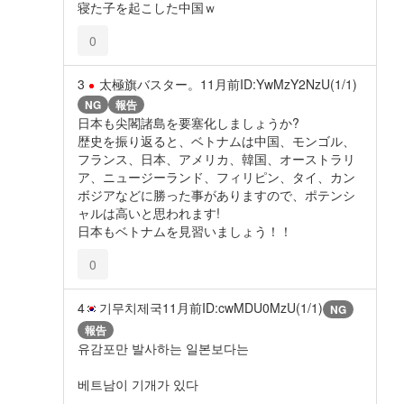
寝た子を起こした中国ｗ
0
3
太極旗バスター。
11月前
ID:YwMzY2NzU(1/1)
NG
報告
日本も尖閣諸島を要塞化しましょうか?
歴史を振り返ると、ベトナムは中国、モンゴル、
フランス、日本、アメリカ、韓国、オーストラリ
ア、ニュージーランド、フィリピン、タイ、カン
ボジアなどに勝った事がありますので、ポテンシ
ャルは高いと思われます!
日本もベトナムを見習いましょう！！
0
4
기무치제국
11月前
ID:cwMDU0MzU(1/1)
NG
報告
유감포만 발사하는 일본보다는
베트남이 기개가 있다