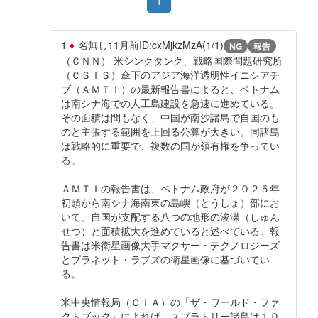
1
1
名無し
11月前
ID:cxMjkzMzA(1/1)
NG
報告
（ＣＮＮ） 米シンクタンク、戦略国際問題研究所
（ＣＳＩＳ）傘下のアジア海洋透明性イニシアチ
ブ（ＡＭＴＩ）の最新報告書によると、ベトナム
は南シナ海での人工島建設を急速に進めている。
その面積は間もなく、中国が南沙諸島で自国のも
のと主張する範囲を上回る公算が大きい。同諸島
は戦略的に重要で、複数の国が領有権を争ってい
る。
ＡＭＴＩの報告書は、ベトナム政府が２０２５年
初頭から南シナ海南東の島嶼（とうしょ）部にお
いて、自国が支配する八つの地形の浚渫（しゅん
せつ）と面積拡大を進めていると述べている。報
告書は米衛星画像大手マクサー・テクノロジーズ
とプラネット・ラブズの衛星画像に基づいてい
る。
米中央情報局（ＣＩＡ）の「ザ・ワールド・ファ
クトブック」によれば、スプラトリー諸島は１０