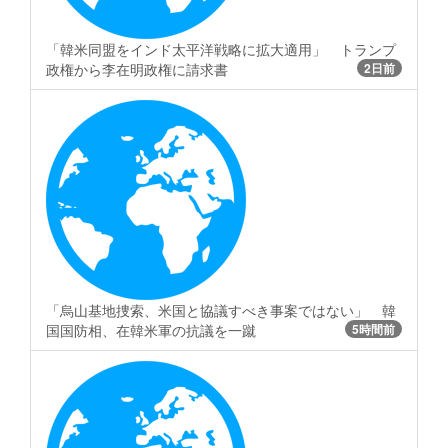
「韓米同盟をインド太平洋戦略に拡大適用」 トランプ
政権から李在明政権に請求書
2日前
「烏山基地捜索、米国と協議すべき事案ではない」 韓
国国防相、在韓米軍の抗議を一蹴
5時間前