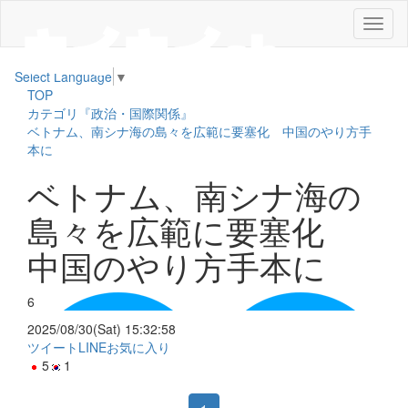
メ
ニ
ュ
Select Language
▼
ー
TOP
カテゴリ『政治・国際関係』
ベトナム、南シナ海の島々を広範に要塞化 中国のやり方手
本に
ベトナム、南シナ海の
島々を広範に要塞化
中国のやり方手本に
6
2025/08/30(Sat) 15:32:58
ツイート
LINE
お気に入り
5
1