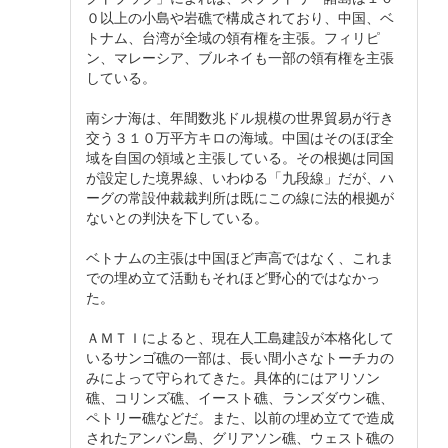
０以上の小島や岩礁で構成されており、中国、ベ
トナム、台湾が全域の領有権を主張。フィリピ
ン、マレーシア、ブルネイも一部の領有権を主張
している。
南シナ海は、年間数兆ドル規模の世界貿易が行き
交う３１０万平方キロの海域。中国はそのほぼ全
域を自国の領域と主張している。その根拠は同国
が設定した境界線、いわゆる「九段線」だが、ハ
ーグの常設仲裁裁判所は既にこの線に法的根拠が
ないとの判決を下している。
ベトナムの主張は中国ほど声高ではなく、これま
での埋め立て活動もそれほど野心的ではなかっ
た。
ＡＭＴＩによると、現在人工島建設が本格化して
いるサンゴ礁の一部は、長い間小さなトーチカの
みによって守られてきた。具体的にはアリソン
礁、コリンズ礁、イースト礁、ランズダウン礁、
ペトリー礁などだ。また、以前の埋め立てで造成
されたアンバン島、グリアソン礁、ウェスト礁の