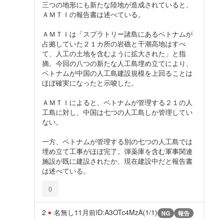
三つの地形にも新たな陸地が造成されていると、
ＡＭＴＩの報告書は述べている。
ＡＭＴＩは「スプラトリー諸島にあるベトナムが
占拠していた２１カ所の岩礁と干潮高地はすべ
て、人工の土地を含むように拡大された」と指
摘。今回の八つの新たな人工島埋め立てにより、
ベトナムが中国の人工島建設規模を上回ることは
ほぼ確実になったと示唆した。
ＡＭＴＩによると、ベトナムが管理する２１の人
工島に対し、中国は七つの人工島しか管理してい
ない。
一方、ベトナムが管理する別の七つの人工島では
埋め立て工事がほぼ完了。弾薬庫を含む軍事関連
施設が既に建設されたか、現在建設中だと報告書
は述べている。
0
2
名無し
11月前
ID:A3OTc4MzA(1/1)
NG
報告