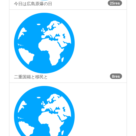
今日は広島原爆の日
25res
二重国籍と移民と
8res