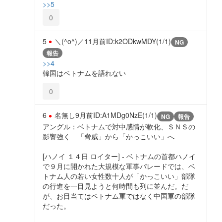
>>5
0
5
＼(^o^)／
11月前
ID:k2ODkwMDY(1/1)
NG
報告
>>4
韓国はベトナムを語れない
0
6
名無し
9月前
ID:A1MDg0NzE(1/1)
NG
報告
アングル：ベトナムで対中感情が軟化、ＳＮＳの
影響強く 「脅威」から「かっこいい」へ
[ハノイ １４日 ロイター] - ベトナムの首都ハノイ
で９月に開かれた大規模な軍事パレードでは、ベ
トナム人の若い女性数十人が「かっこいい」部隊
の行進を一目見ようと何時間も列に並んだ。だ
が、お目当てはベトナム軍ではなく中国軍の部隊
だった。