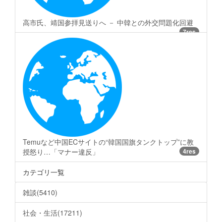
高市氏、靖国参拝見送りへ － 中韓との外交問題化回避
7res
Temuなど中国ECサイトの“韓国国旗タンクトップ”に教
授怒り…「マナー違反」
4res
カテゴリ一覧
雑談(5410)
社会・生活(17211)