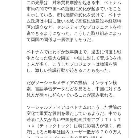
この光景は、対米貿易摩擦が起きる中、ベトナム
市民の間で中国への態度に変化が起きていること
を示している。市民感情の変化を受けて、ベトナ
ム政府は中国に近い地域で高速鉄道建設や経済特
区の設立など、センシティブなプロジェクトを推
進できるようになった。こうした取り組みによっ
て両国の関係は一層強まりそうだ。
ベトナムではわずか数年前まで、過去に何度も戦
争となった強大な隣国・中国に対して警戒心を抱
く人が多く、こうしたプロジェクトは物議を醸
し、激しい抗議行動が起きることもあった。
だがソーシャルメディアの投稿、オンライン検
索、言語学習データなどを見ると、中国に対する
見方が徐々に和らいでいることが読み取れる。
ソーシャルメディアはベトナムのこうした世論の
変化で重要な役割を果たしているようだ。中でも
若者に人気が高い中国発動画共有アプリＴｉｋＴ
ｏｋ（ティックトック）は特に影響力が強く、政
府によると昨年は国内ユーザー数が６７００万人
と、フェイスブックに次ぐ規模に達した。