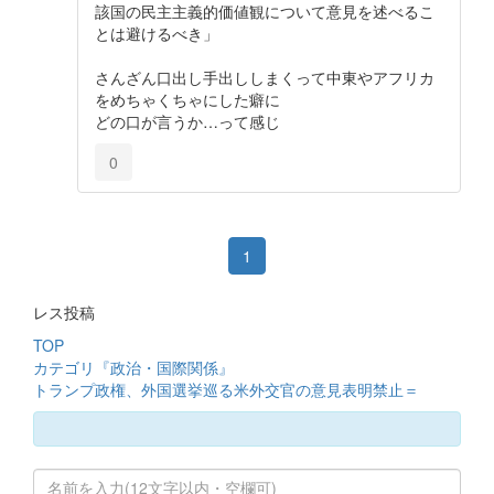
該国の民主主義的価値観について意見を述べるこ
とは避けるべき」
さんざん口出し手出ししまくって中東やアフリカ
をめちゃくちゃにした癖に
どの口が言うか…って感じ
0
1
レス投稿
TOP
カテゴリ『政治・国際関係』
トランプ政権、外国選挙巡る米外交官の意見表明禁止＝