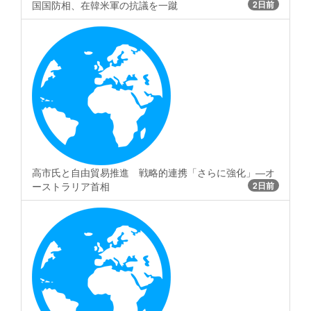
国国防相、在韓米軍の抗議を一蹴
2日前
高市氏と自由貿易推進 戦略的連携「さらに強化」―オ
ーストラリア首相
2日前