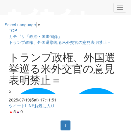
メ
ニ
ュ
Select Language
▼
ー
TOP
カテゴリ『政治・国際関係』
トランプ政権、外国選挙巡る米外交官の意見表明禁止＝
トランプ政権、外国選
挙巡る米外交官の意見
表明禁止＝
5
2025/07/19(Sat) 17:11:51
ツイート
LINE
お気に入り
5
0
1