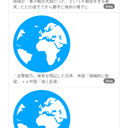
韓国が「養子輸出大国だった」という不都合すぎる事
実...ただの迷子ですら勝手に海外の養子に
3res
「反撃能力」保有を明記した日本、米国「積極的に歓
迎」ｖｓ中国「強く反発」
3res