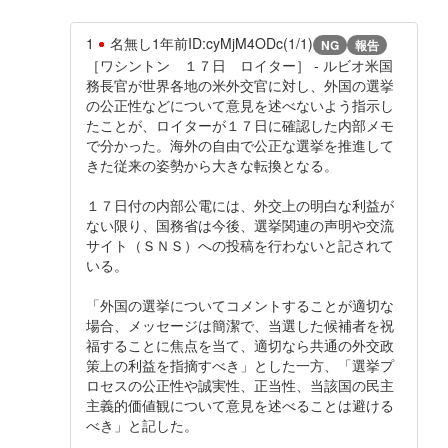
1
名無し
1年前
ID:cyMjM4ODc(1/1)
NG
報告
［ワシントン １７日 ロイター］ - ルビオ米国
務長官が世界各地の米外交官に対し、外国の選挙
の公正性などについて意見を述べないよう指示し
たことが、ロイターが１７日に確認した内部メモ
で分かった。海外の自由で公正な選挙を推進して
きた従来の姿勢から大きな転換となる。
１７日付の内部公電には、外交上の明白な利益が
ない限り、国務省は今後、選挙関連の声明や交流
サイト（ＳＮＳ）への投稿を行わないと記されて
いる。
「外国の選挙についてコメントすることが適切な
場合、メッセージは簡潔で、当選した候補者を祝
福することに焦点を当て、適切なら共通の外交政
策上の利益を指摘すべき」とした一方、「選挙プ
ロセスの公正性や誠実性、正当性、当該国の民主
主義的価値観について意見を述べることは避ける
べき」と記した。