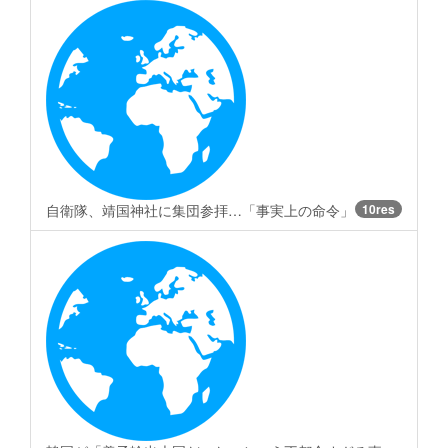
自衛隊、靖国神社に集団参拝…「事実上の命令」
10res