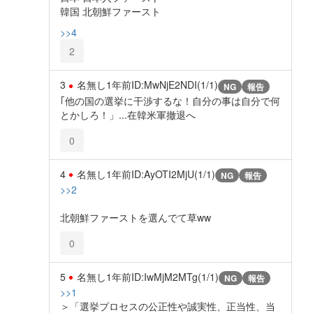
韓国 北朝鮮ファースト
>>4
2
3
名無し
1年前
ID:MwNjE2NDI(1/1)
NG
報告
｢他の国の選挙に干渉するな！自分の事は自分で何
とかしろ！」...在韓米軍撤退へ
0
4
名無し
1年前
ID:AyOTI2MjU(1/1)
NG
報告
>>2
北朝鮮ファーストを選んでて草ww
0
5
名無し
1年前
ID:IwMjM2MTg(1/1)
NG
報告
>>1
＞「選挙プロセスの公正性や誠実性、正当性、当