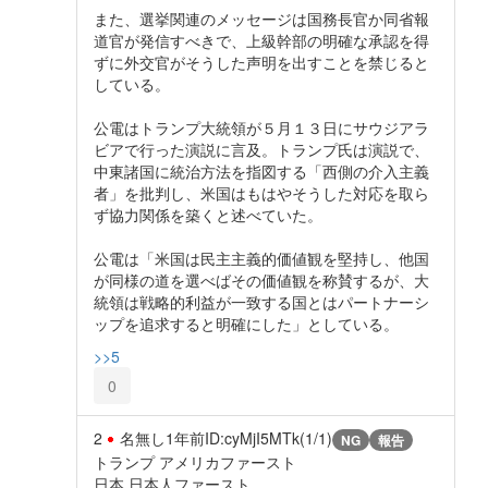
また、選挙関連のメッセージは国務長官か同省報
道官が発信すべきで、上級幹部の明確な承認を得
ずに外交官がそうした声明を出すことを禁じると
している。
公電はトランプ大統領が５月１３日にサウジアラ
ビアで行った演説に言及。トランプ氏は演説で、
中東諸国に統治方法を指図する「西側の介入主義
者」を批判し、米国はもはやそうした対応を取ら
ず協力関係を築くと述べていた。
公電は「米国は民主主義的価値観を堅持し、他国
が同様の道を選べばその価値観を称賛するが、大
統領は戦略的利益が一致する国とはパートナーシ
ップを追求すると明確にした」としている。
>>5
0
2
名無し
1年前
ID:cyMjI5MTk(1/1)
NG
報告
トランプ アメリカファースト
日本 日本人ファースト