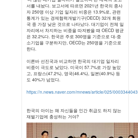
서를 내놨다. 보고서에 따르면 2021년 한국의 종사
자 250명 이상 기업 일자리 비중은 13.9%로, 관련
통계가 있는 경제협력개발기구(OECD) 32개 회원
국 중 가장 낮은 것으로 나타났다. 대기업이 전체 일
자리에서 차지하는 비중을 따져봤을 때 OECD 평균
은 32.2%다. 한국은 주로 300명을 기준으로 대-중
소기업을 구분하지만, OECD는 250명을 기준으로
한다.
이른바 선진국과 비교하면 한국의 대기업 일자리
비중이 극도로 낮았다. 미국이 57.7%로 가장 높았
고, 프랑스(47.2%), 영국(46.4%), 일본(40.9%) 등
도 40%가 넘었다.
https://n.news.naver.com/mnews/article/025/0003344043
한국의 아이는 왜 자신들을 인간 취급도 하지 않는
재벌기업에 충성하는 거야?