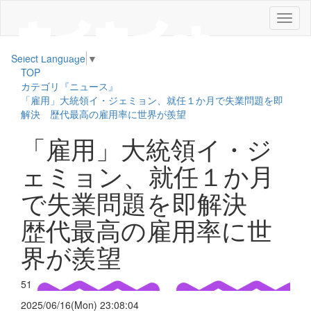
メ
ニ
ュ
Select Language
▼
ー
TOP
カテゴリ『ニュース』
「雇用」大統領イ・ジェミョン、就任１か月で失業問題を即
解決 歴代最高の雇用率に世界が羨望
「雇用」大統領イ・ジ
ェミョン、就任１か月
で失業問題を即解決
歴代最高の雇用率に世
界が羨望
51
2025/06/16(Mon) 23:08:04