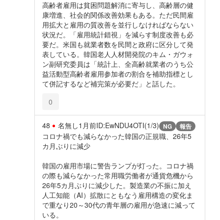
高齢者雇用は貧困問題解消に寄与し、高齢層の健
康増進、社会的関係改善効果もある。ただ民間雇
用拡大と雇用の質改善を並行しなければならない
状況だ。「雇用統計錯視」を減らす制度改善も必
要だ。米国も就業者数を民間と政府に区分して発
表している。韓国老人人材開発院のキム・ガウォ
ン副研究委員は「統計上、全高齢就業者のうち公
益活動型高齢者雇用参加者の割合を補助指標とし
て併記するなど補完策が必要だ」と話した。
0
48
名無し
1月前
ID:EwNDU4OTI(1/3)
NG
報告
コロナ禍でも減らなかった韓国の正規職、26年5
カ月ぶりに減少
韓国の雇用市場に警告ランプが灯った。コロナ禍
の際も減らなかった常用職労働者が通貨危機から
26年5カ月ぶりに減少した。製造業の不振に加え
人工知能（AI）拡散にともなう雇用構造の変化ま
で重なり20～30代の青年層の雇用が急速に減って
いる。