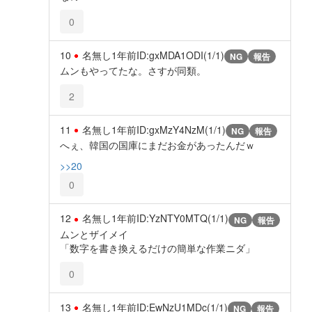
0
10
名無し
1年前
ID:gxMDA1ODI(1/1)
NG
報告
ムンもやってたな。さすが同類。
2
11
名無し
1年前
ID:gxMzY4NzM(1/1)
NG
報告
へぇ、韓国の国庫にまだお金があったんだｗ
>>20
0
12
名無し
1年前
ID:YzNTY0MTQ(1/1)
NG
報告
ムンとザイメイ
「数字を書き換えるだけの簡単な作業ニダ」
0
13
名無し
1年前
ID:EwNzU1MDc(1/1)
NG
報告