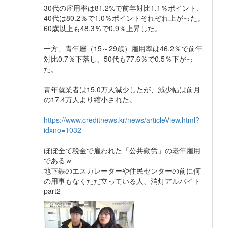
30代の雇用率は81.2%で前年対比1.1％ポイント、
40代は80.2％で1.0％ポイントそれぞれ上がった。
60歳以上も48.3％で0.9％上昇した。
一方、青年層（15～29歳）雇用率は46.2％で前年
対比0.7％下落し、50代も77.6％で0.5％下がっ
た。
青年就業者は15.0万人減少したが、減少幅は前月
の17.4万人より縮小された。
https://www.creditnews.kr/news/articleView.html?
idxno=1032
ほぼ全て税金で雇われた「公共勤労」の老年雇用
であるｗ
地下鉄のエスカレーターや住民センターの前に何
の用事もなくただ立っている人、消灯アルバイト
part2