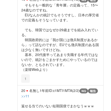
そもそも一般的な「青年層」の定義って、15〜
24歳なのですね。
EUなんかの統計でもそうですし、日本の厚労省
での定義もそうなっています。
でも、韓国ではなぜか29歳までを組み入れてい
る。
韓国政府的には「我が国には徴兵制度があるか
ら」って話なのですが、EUでも徴兵制度のある国
は少なく無いですけどね。
基本、20代後半ってあまり失職する年代ではな
いので、統計をごまかすためにやっているのでは
ないか、ともされています。
（楽韓Webより）
1
20
名無し
1年前
ID:c1MTI1MTA(2/2)
NG
報告
>>11
返せる当てのいない短期国債でまかなうｗｗｗ