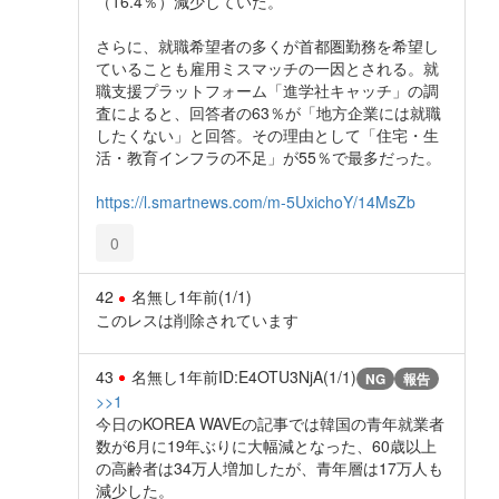
（16.4％）減少していた。
さらに、就職希望者の多くが首都圏勤務を希望し
ていることも雇用ミスマッチの一因とされる。就
職支援プラットフォーム「進学社キャッチ」の調
査によると、回答者の63％が「地方企業には就職
したくない」と回答。その理由として「住宅・生
活・教育インフラの不足」が55％で最多だった。
https://l.smartnews.com/m-5UxichoY/14MsZb
0
42
名無し
1年前
(1/1)
このレスは削除されています
43
名無し
1年前
ID:E4OTU3NjA(1/1)
NG
報告
>>1
今日のKOREA WAVEの記事では韓国の青年就業者
数が6月に19年ぶりに大幅減となった、60歳以上
の高齢者は34万人増加したが、青年層は17万人も
減少した。