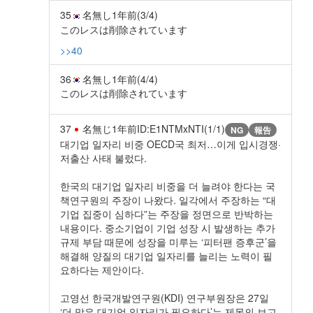
35
名無し
1年前
(3/4)
このレスは削除されています
>>40
36
名無し
1年前
(4/4)
このレスは削除されています
37
名無じ
1年前
ID:E1NTMxNTI(1/1)
NG
報告
대기업 일자리 비중 OECD국 최저…이게 입시경쟁·
저출산 사태 불렀다.
한국의 대기업 일자리 비중을 더 늘려야 한다는 국
책연구원의 주장이 나왔다. 일각에서 주장하는 “대
기업 집중이 심하다”는 주장을 정면으로 반박하는
내용이다. 중소기업이 기업 성장 시 발생하는 추가
규제 부담 때문에 성장을 미루는 ‘피터팬 증후군’을
해결해 양질의 대기업 일자리를 늘리는 노력이 필
요하다는 제안이다.
고영선 한국개발연구원(KDI) 연구부원장은 27일
‘더 많은 대기업 일자리가 필요하다’는 제목의 보고