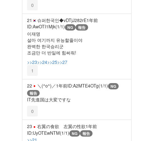
0
21
슈퍼한국인◆vDTjJ282rE
1年前
ID:AwOTI1Mjk(1/1)
NG
報告
이재명
설마 여기까지 유능할줄이야
완벽한 한국승리군
조금만 더 반일에 힘써줘!
>>23
>>24
>>25
>>27
1
22
＼(^o^)／
1年前
ID:A2MTE4OTg(1/1)
NG
報告
IT先進国は大変ですな
0
23
右翼の食欲 左翼の性欲
1年前
ID:UyOTEwNTM(1/1)
NG
報告
>>21