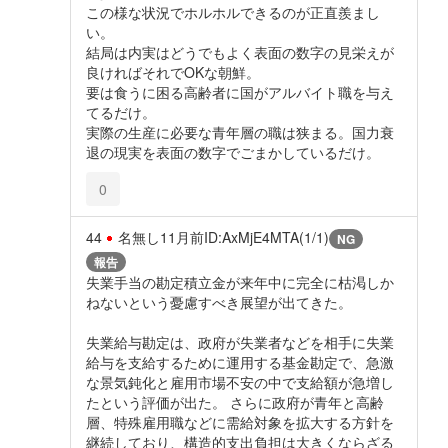
この様な状況でホルホルできるのが正直羨まし
い。
結局は内実はどうでもよく表面の数字の見栄えが
良ければそれでOKな朝鮮。
要は食うに困る高齢者に国がアルバイト職を与え
てるだけ。
実際の生産に必要な青年層の職は狭まる。国力衰
退の現実を表面の数字でごまかしているだけ。
0
44
名無し
11月前
ID:AxMjE4MTA(1/1)
NG
報告
失業手当の勘定積立金が来年中に完全に枯渇しか
ねないという憂慮すべき展望が出てきた。
失業給与勘定は、政府が失業者などを相手に失業
給与を支給するために運用する基金勘定で、急激
な景気鈍化と雇用市場不安の中で支給額が急増し
たという評価が出た。 さらに政府が青年と高齢
層、特殊雇用職などに需給対象を拡大する方針を
継続しており、構造的支出負担は大きくならざる