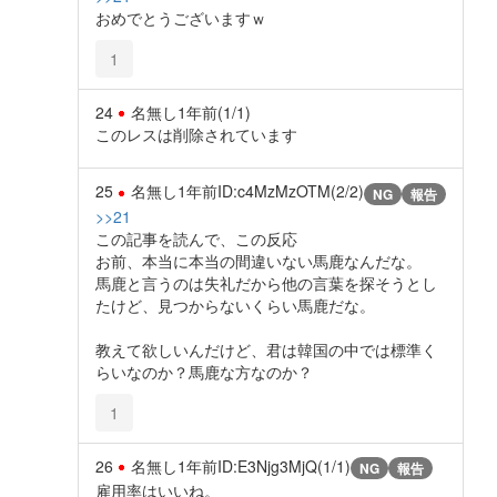
おめでとうございますｗ
1
24
名無し
1年前
(1/1)
このレスは削除されています
25
名無し
1年前
ID:c4MzMzOTM(2/2)
NG
報告
>>21
この記事を読んで、この反応
お前、本当に本当の間違いない馬鹿なんだな。
馬鹿と言うのは失礼だから他の言葉を探そうとし
たけど、見つからないくらい馬鹿だな。
教えて欲しいんだけど、君は韓国の中では標準く
らいなのか？馬鹿な方なのか？
1
26
名無し
1年前
ID:E3Njg3MjQ(1/1)
NG
報告
雇用率はいいね。