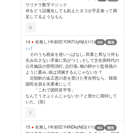
ウリナラ数字マジック
何をどう誤魔化しても飢えたタコが手足食って満
足してるようなもん
0
14
名無し
1年前
ID:Y3NTUyNjU(1/1)
NG
報告
>>1
そのうち税金を使いっぱなし､民業と異なり何も
生み出さない矛盾に気がつく｡そして文在寅時代の
公共施設の照明消灯､点灯係､鳩の餌やり監視係の
ように萎み､或は消滅するんじゃないか？
北朝鮮の金正恩の意を受けた李在明なら、韓国
国民全員を失業者にして
「これで国民皆平等」
なんてうそぶくんじゃないか？と密かに期待して
いた。(笑)
1
15
名無し
1年前
ID:Y4NDkyNjQ(1/1)
NG
報告