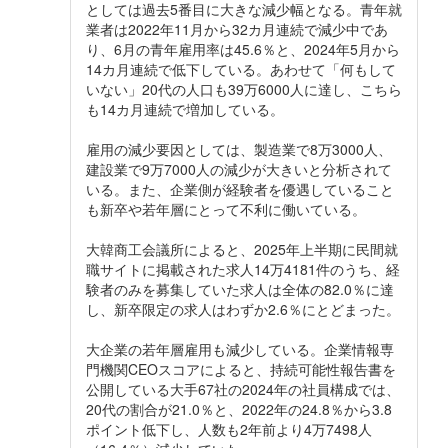
としては過去5番目に大きな減少幅となる。青年就
業者は2022年11月から32カ月連続で減少中であ
り、6月の青年雇用率は45.6％と、2024年5月から
14カ月連続で低下している。あわせて「何もして
いない」20代の人口も39万6000人に達し、こちら
も14カ月連続で増加している。
雇用の減少要因としては、製造業で8万3000人、
建設業で9万7000人の減少が大きいと分析されて
いる。また、企業側が経験者を優遇していること
も新卒や若年層にとって不利に働いている。
大韓商工会議所によると、2025年上半期に民間就
職サイトに掲載された求人14万4181件のうち、経
験者のみを募集していた求人は全体の82.0％に達
し、新卒限定の求人はわずか2.6％にとどまった。
大企業の若年層雇用も減少している。企業情報専
門機関CEOスコアによると、持続可能性報告書を
公開している大手67社の2024年の社員構成では、
20代の割合が21.0％と、2022年の24.8％から3.8
ポイント低下し、人数も2年前より4万7498人