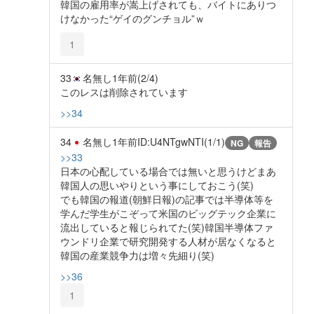
韓国の雇用率が嵩上げされても、バイトにありつ
けなかった“ゲイのグンチョル”ｗ
1
33
名無し
1年前
(2/4)
このレスは削除されています
>>34
34
名無し
1年前
ID:U4NTgwNTI(1/1)
NG
報告
>>33
日本の心配している場合では無いと思うけどまあ
韓国人の思いやりという事にしておこう(笑)
でも韓国の報道(朝鮮日報)の記事では半導体等を
学んだ学生がこぞって米国のビッグテック企業に
流出していると報じられてた(笑)韓国半導体ファ
ウンドリ企業で研究開発する人材が居なくなると
韓国の産業競争力は増々先細り(笑)
>>36
1