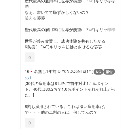
歴代最高の雇用率に世界が羨望( ･ิω･ิ)キリッ🤣🤣
🤣
なぁ、書いてて恥ずかしくないの？
笑える🤣🤣
歴代最高の雇用率に世界が羨望( ･ิω･ิ)キリッ🤣🤣
世界が羨み賞賛し、成功体験を共有したがる
K防疫( ･ิω･ิ)キリッを彷彿とさせるな🤣🤣
0
16
名無し
1年前
ID:Y0NDQ5NTc(1/1)
NG
報告
>>1
[30代の雇用率は81.2%で前年対比1.1％ポイン
ト、40代は80.2％で1.0％ポイントそれぞれ上がっ
た。]
8割も雇用されている。これは凄い雇用率だ。
で・・・他の二割の人は、何してんの？
0