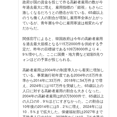
政府が国の資金を投じて作る高齢者雇用の数が今
年過去最大に増え、雇用指標の「錯視」もさらに
激しくなるだろうとの懸念が出ている。65歳以上
のうち働く人の割合が増加し雇用率全体が上がっ
ているが、青年層を中心に雇用寒波は相変わらず
だからだ。
関係官庁によると、韓国政府は今年の高齢者雇用
を過去最大規模となる115万2000件を供給する予
定だ。昨年の目標値である109万8000件より 4．
9％増やした。ここに国費・地方費など総額5兆ウ
ォンほどの予算が投じられる。
高齢者雇用は2004年の制度導入から着実に増加し
ている。事業施行初年度である2004年の3万件水
準から2014年に33万件、2018年に54万件まで増
え、2024年には107万件を突破した。65歳以上の
人口に対する高齢者雇用の割合も大きくなった。
2004年の高齢者雇用は約3万5000件で、65歳以上
の人口の0．9％ほどにすぎなかった。この割合は
10年後の2014年には5．2％に増え、2024年には
10．5％まで拡大した。保健福祉部は2027年まで
高齢者人口の10％、2028年からは10．7％水準で