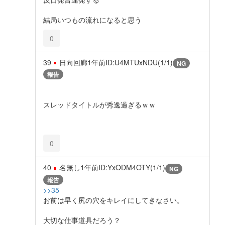
結局いつもの流れになると思う
0
39
日向回廊
1年前
ID:U4MTUxNDU(1/1)
NG
報告
スレッドタイトルが秀逸過ぎるｗｗ
0
40
名無し
1年前
ID:YxODM4OTY(1/1)
NG
報告
>>35
お前は早く尻の穴をキレイにしてきなさい。
大切な仕事道具だろう？