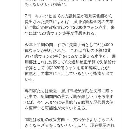
をえないという指摘だ。
7日、キム·ソヒ国民の力議員室が雇用労働部から
提出された資料によれば、雇用保険基金内の失業
給与勘定の財政収支は今年2330億ウォン赤字、来
年には1320億ウォン赤字が予想される。
今年上半期の間、すでに失業手当として6兆4000
億ウォンが執行された。 これは当初の予算10兆
9171億ウォンの半分をはるかに越える水準だ。 雇
用部はこれに対応して2次追加補正予算で失業給付
予算として1兆2929億ウォンを追加編成したが、
依然として非常に不足しているという指摘が出て
いる。
専門家たちは最近、雇用市場が深刻な沈滞に陥っ
た中で、短期間内の景気反騰が難しい点を考慮す
れば、今年末までに失業給与支給額が歴代最大値
を更新する可能性が大きいと見る。
問題は政府の政策方向上、支出が今よりさらに大
きくならざるをえないという点だ。 現在提示され