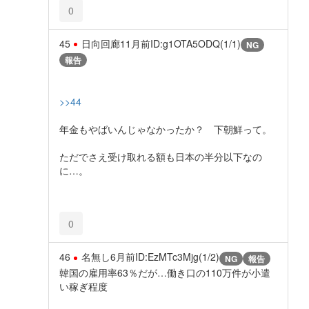
0
45
日向回廊
11月前
ID:g1OTA5ODQ(1/1)
NG
報告
>>44
年金もやばいんじゃなかったか？ 下朝鮮って。
ただでさえ受け取れる額も日本の半分以下なの
に…。
0
46
名無し
6月前
ID:EzMTc3Mjg(1/2)
NG
報告
韓国の雇用率63％だが…働き口の110万件が小遣
い稼ぎ程度