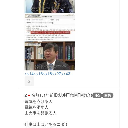
>>14
>>16
>>18
>>27
>>43
2
2
名無し
1年前
ID:U0NTY3MTM(1/1)
NG
報告
電気を点ける人
電気を消す人
山火事を見張る人
仕事は山ほどあるニダ！