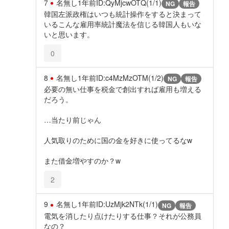
7
名無し
1年前
ID:QyMjcwOTQ(1/1)
NG
報告
韓国左派政権はいつも統計操作をすると決まって
いるこんな雇用率統計魔法を信じる韓国人もいな
いと思います。
0
8
名無し
1年前
ID:c4MzMzOTM(1/2)
NG
報告
必要の無い仕事を税金で創出すれば雇用も増える
だろう。
…当たり前じゃん
人気取りのために国の金を好きに使ってるなw
また借金増やすのか？w
2
9
名無し
1年前
ID:UzMjk2NTk(1/1)
NG
報告
電気を消したり点けたりする仕事？それが公務員
なの？