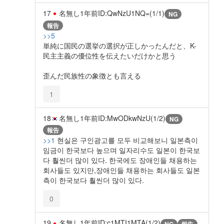
17
名無し
1年前
ID:QwNzU1NQ=(1/1)
NG
報告
>>5
単純に国民の選挙の選択が正しかったんだと、K-
民主主義の優位性を伝えたいだけかと思う
歪んだ民族性の象徴とも言える
1
18
名無し
1年前
ID:MwODkwNzU(1/2)
NG
報告
>>1
현실은 구인광고를 모두 비교해보니 일본측이
임금이 한국보다 높으며 일자리수도 일본이 한국보
다 훨씬더 많이 있다. 한국에도 장애인들 채용하는
회사들도 있지만,장애인들 채용하는 회사들도 일본
측이 한국보다 훨씬더 많이 있다.
0
19
名無し
1年前
ID:c1MTI1MTA(1/2)
NG
報告