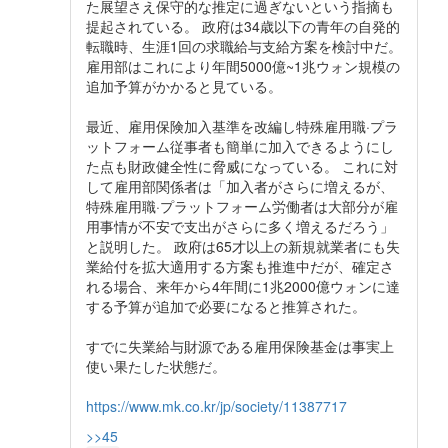
た展望さえ保守的な推定に過ぎないという指摘も
提起されている。 政府は34歳以下の青年の自発的
転職時、生涯1回の求職給与支給方案を検討中だ。
雇用部はこれにより年間5000億~1兆ウォン規模の
追加予算がかかると見ている。
最近、雇用保険加入基準を改編し特殊雇用職·プラ
ットフォーム従事者も簡単に加入できるようにし
た点も財政健全性に脅威になっている。 これに対
して雇用部関係者は「加入者がさらに増えるが、
特殊雇用職·プラットフォーム労働者は大部分が雇
用事情が不安で支出がさらに多く増えるだろう」
と説明した。 政府は65才以上の新規就業者にも失
業給付を拡大適用する方案も推進中だが、確定さ
れる場合、来年から4年間に1兆2000億ウォンに達
する予算が追加で必要になると推算された。
すでに失業給与財源である雇用保険基金は事実上
使い果たした状態だ。
https://www.mk.co.kr/jp/society/11387717
>>45