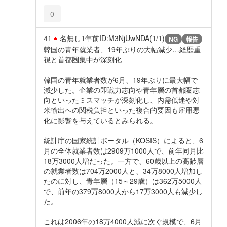
0
41
名無し
1年前
ID:M3NjUwNDA(1/1)
NG
報告
韓国の青年就業者、19年ぶりの大幅減少…経歴重
視と首都圏集中が深刻化
韓国の青年就業者数が6月、19年ぶりに最大幅で
減少した。企業の即戦力志向や青年層の首都圏志
向といったミスマッチが深刻化し、内需低迷や対
米輸出への関税負担といった複合的要因も雇用悪
化に影響を与えているとみられる。
統計庁の国家統計ポータル（KOSIS）によると、6
月の全体就業者数は2909万1000人で、前年同月比
18万3000人増だった。一方で、60歳以上の高齢層
の就業者数は704万2000人と、34万8000人増加し
たのに対し、青年層（15～29歳）は362万5000人
で、前年の379万8000人から17万3000人も減少し
た。
これは2006年の18万4000人減に次ぐ規模で、6月