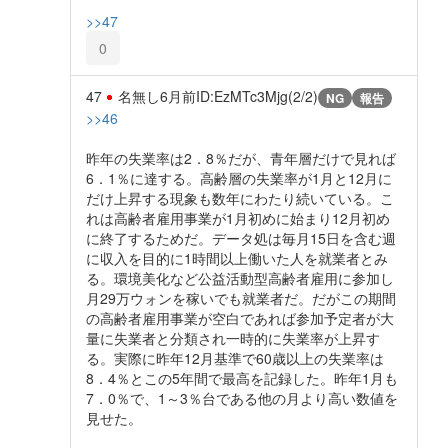
>>47
0
47
名無し
6月前
ID:EzMTc3Mjg(2/2)
NG
報告
>>46
昨年の失業率は2．8％だが、青年層だけで見れば
6．1％に達する。高齢層の失業率が1月と12月に
だけ上昇する現象も数年にわたり続いている。こ
れは高齢者雇用事業が1月初めに始まり12月初め
に終了するためだ。データ処は毎月15日を含む週
に収入を目的に1時間以上働いた人を就業者とみ
る。環境美化など公益活動型高齢者雇用に参加し
月29万ウォンを稼いでも就業者だ。だがこの期間
の高齢者雇用事業が空白であれば参加予定者が大
量に失業者と分類され一時的に失業率が上昇す
る。実際に昨年12月基準で60歳以上の失業率は
8．4％とこの5年間で最高を記録した。昨年1月も
7．0％で、1～3％台である他の月より高い数値を
見せた。