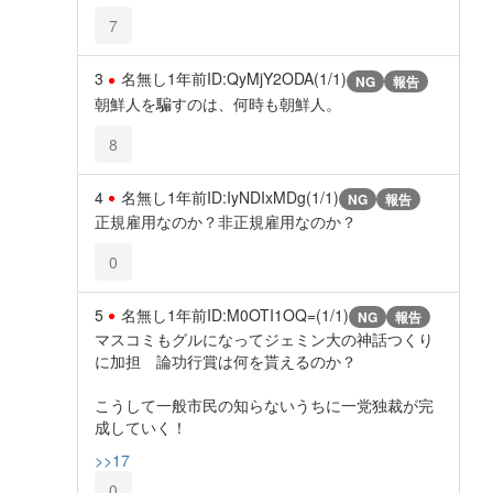
7
3
名無し
1年前
ID:QyMjY2ODA(1/1)
NG
報告
朝鮮人を騙すのは、何時も朝鮮人。
8
4
名無し
1年前
ID:IyNDIxMDg(1/1)
NG
報告
正規雇用なのか？非正規雇用なのか？
0
5
名無し
1年前
ID:M0OTI1OQ=(1/1)
NG
報告
マスコミもグルになってジェミン大の神話つくり
に加担 論功行賞は何を貰えるのか？
こうして一般市民の知らないうちに一党独裁が完
成していく！
>>17
0