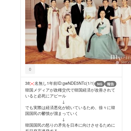
0
38
名無し
1年前
ID:gwNDE5NTc(1/1)
NG
報告
韓国メディアが政権交代で韓国経済が改善されて
いると必死にアピール
↓
でも実際は経済悪化が続いているため、徐々に韓
国国民の鬱憤が溜まっていく
↓
韓国国民の怒りの矛先を日本に向けさせるために
反日発言連発する