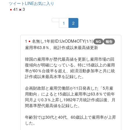
ツイート
LINE
お気に入り
41
3
1
2
1
名無し
1年前
ID:UxODM4OTY(1/1)
NG
報告
雇用率63.8％、統計作成以来最高値更新
韓国の雇用率が歴代最高値を更新し雇用市場の回
復傾向が明確になっている。特に15歳以上の雇用
率が60％台後半を超え、経済活動参加率と共に統
計作成以来最高水準を記録した。
企画財政部と雇用労働部が11日発表した「5月雇
用動向」によると15歳以上雇用率は63.8％で前年
同月より0.3％上昇し1982年7月統計作成以後、月
間基準歴代最高値を記録した。
年齢別では30代と40代、60歳以上で雇用率が上昇
した。