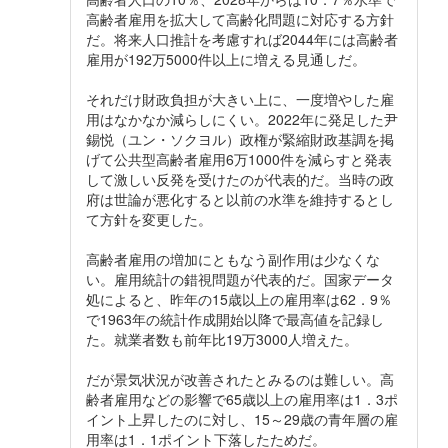
高齢者雇用を拡大して高齢化問題に対応する方針
だ。将来人口推計を考慮すれば2044年には高齢者
雇用が192万5000件以上に増える見通しだ。
それだけ財政負担が大きい上に、一度増やした雇
用はなかなか減らしにくい。2022年に発足した尹
錫悦（ユン・ソクヨル）政権が緊縮財政基調を掲
げて公共型高齢者雇用6万1000件を減らすと発表
して激しい反発を受けたのが代表的だ。当時の政
府は世論が悪化すると以前の水準を維持するとし
て方針を変更した。
高齢者雇用の増加にともなう副作用は少なくな
い。雇用統計の錯視問題が代表的だ。国家データ
処によると、昨年の15歳以上の雇用率は62．9％
で1963年の統計作成開始以降で最高値を記録し
た。就業者数も前年比19万3000人増えた。
だが景気状況が改善されたとみるのは難しい。高
齢者雇用などの影響で65歳以上の雇用率は1．3ポ
イント上昇したのに対し、15～29歳の青年層の雇
用率は1．1ポイント下落したためだ。