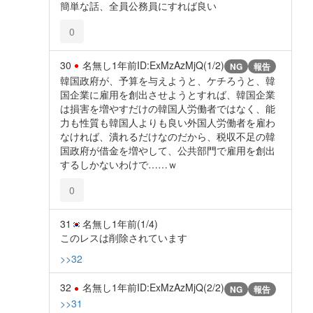
簡単な話、全員公務員にすれば良い
0
30
名無し
1年前
ID:ExMzAzMjQ(1/2)
NG
報告
韓国政府が、予算を与えようと、ケチろうと、韓
国企業に雇用を創出させようとすれば、韓国企業
は損害を増やすだけの韓国人労働者ではなく、能
力も性質も韓国人よりも良い外国人労働者を雇わ
なければ、潰れるだけなのだから、税収不足の韓
国政府が借金を増やして、公共部門で雇用を創出
するしかないわけで……ｗ
0
31
名無し
1年前
(1/4)
このレスは削除されています
>>32
32
名無し
1年前
ID:ExMzAzMjQ(2/2)
NG
報告
>>31