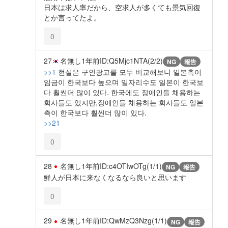
日本は求人率だから、空求人が多くても景気回復
とか言ってたよ。
0
27
名無し
1年前
ID:Q5Mjc1NTA(2/2)
NG
報告
>>1
현실은 구인광고를 모두 비교해보니 일본측이
임금이 한국보다 높으며 일자리수도 일본이 한국보
다 훨씬더 많이 있다. 한국에도 장애인들 채용하는
회사들도 있지만,장애인들 채용하는 회사들도 일본
측이 한국보다 훨씬더 많이 있다.
>>21
0
28
名無し
1年前
ID:c4OTIwOTg(1/1)
NG
報告
鮮人が日本に来なくなるなら良いと思います
0
29
名無し
1年前
ID:QwMzQ3Nzg(1/1)
NG
報告