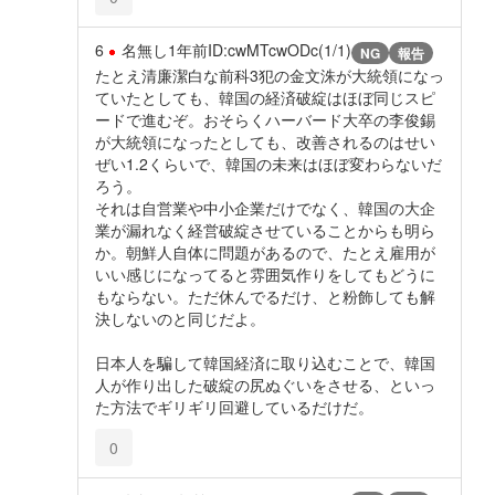
6
名無し
1年前
ID:cwMTcwODc(1/1)
NG
報告
たとえ清廉潔白な前科3犯の金文洙が大統領になっ
ていたとしても、韓国の経済破綻はほぼ同じスピ
ードで進むぞ。おそらくハーバード大卒の李俊錫
が大統領になったとしても、改善されるのはせい
ぜい1.2くらいで、韓国の未来はほぼ変わらないだ
ろう。
それは自営業や中小企業だけでなく、韓国の大企
業が漏れなく経営破綻させていることからも明ら
か。朝鮮人自体に問題があるので、たとえ雇用が
いい感じになってると雰囲気作りをしてもどうに
もならない。ただ休んでるだけ、と粉飾しても解
決しないのと同じだよ。
日本人を騙して韓国経済に取り込むことで、韓国
人が作り出した破綻の尻ぬぐいをさせる、といっ
た方法でギリギリ回避しているだけだ。
0