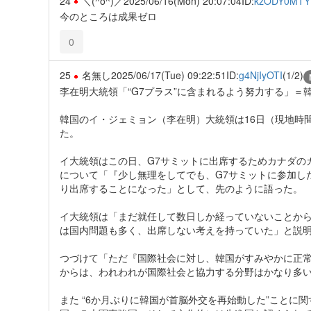
24
＼(^o^)／
2025/06/16(Mon) 20:07:04
ID:
kzODY0MTY
今のところは成果ゼロ
0
25
名無し
2025/06/17(Tue) 09:22:51
ID:
g4NjIyOTI
(1/2)
李在明大統領「“G7プラス”に含まれるよう努力する」＝
韓国のイ・ジェミョン（李在明）大統領は16日（現地時
た。
イ大統領はこの日、G7サミットに出席するためカナダの
について「『少し無理をしてでも、G7サミットに参加し
り出席することになった」として、先のように語った。
イ大統領は「まだ就任して数日しか経っていないことか
は国内問題も多く、出席しない考えを持っていた」と説
つづけて「ただ『国際社会に対し、韓国がすみやかに正
からは、われわれが国際社会と協力する分野はかなり多
また “6か月ぶりに韓国が首脳外交を再始動した”ことに