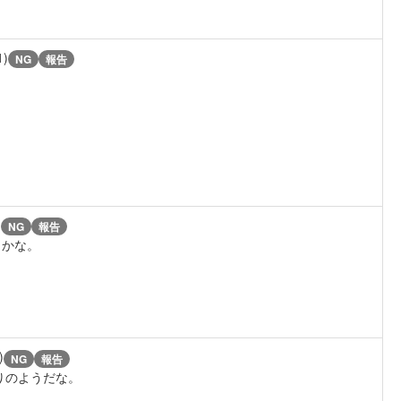
1)
NG
報告
)
NG
報告
らかな。
)
NG
報告
りのようだな。