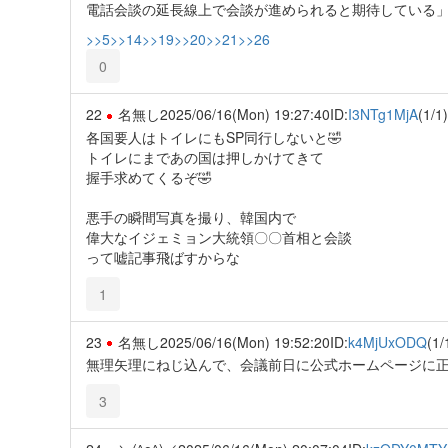
電話会談の延長線上で会談が進められると期待している
>>5
>>14
>>19
>>20
>>21
>>26
0
22
名無し
2025/06/16(Mon) 19:27:40
ID:
I3NTg1MjA
(1/1)
各国要人はトイレにもSP同行しないと🤣
トイレにまであの国は押しかけてきて
握手求めてくるぞ🤣
悪手の瞬間写真を撮り、韓国内で
偉大なイジェミョン大統領〇〇首相と会談
って嘘記事飛ばすからな
1
23
名無し
2025/06/16(Mon) 19:52:20
ID:
k4MjUxODQ
(1/
無理矢理にねじ込んで、会議前日に公式ホームページに
3