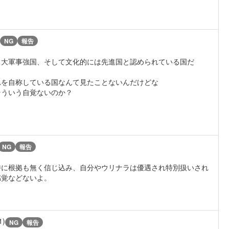
NG
報告
５大軍事強国、そして文化的には先進国と認められている国だ
れを自称している国なんて見たことないんだけどな
そういう自覚ないのか？
NG
報告
特に根拠も無く信じ込み、自分やウリナラは優遇され特別扱いされ
感覚などないよ。
1)
NG
報告