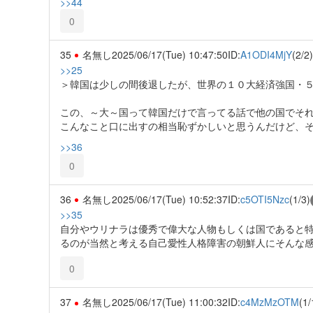
>>44
0
35
名無し
2025/06/17(Tue) 10:47:50
ID:
A1ODI4MjY
(2/2)
>>25
＞韓国は少しの間後退したが、世界の１０大経済強国・
この、～大～国って韓国だけで言ってる話で他の国でそ
こんなこと口に出すの相当恥ずかしいと思うんだけど、
>>36
0
36
名無し
2025/06/17(Tue) 10:52:37
ID:
c5OTI5Nzc
(1/3)
>>35
自分やウリナラは優秀で偉大な人物もしくは国であると
るのが当然と考える自己愛性人格障害の朝鮮人にそんな
0
37
名無し
2025/06/17(Tue) 11:00:32
ID:
c4MzMzOTM
(1/