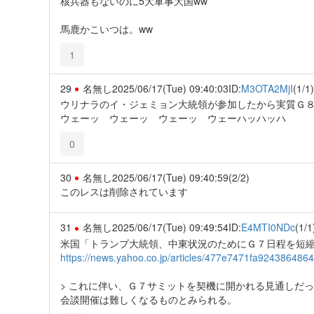
核兵器もないのに5大軍事大国ww
馬鹿かこいつは。ww
1
29
名無し
2025/06/17(Tue) 09:40:03
ID:
M3OTA2MjI
(1/1)
ウリナラのイ・ジェミョン大統領が参加したから実質Ｇ
ウェーッ ウェーッ ウェーッ ウェーハッハッハ
0
30
名無し
2025/06/17(Tue) 09:40:59
(2/2)
このレスは削除されています
31
名無し
2025/06/17(Tue) 09:49:54
ID:
E4MTI0NDc
(1/1
米国「トランプ大統領、中東状況のためにＧ７日程を短
https://news.yahoo.co.jp/articles/477e7471fa9243864
> これに伴い、Ｇ７サミットを契機に開かれる見通しだ
会談開催は難しくなるものとみられる。