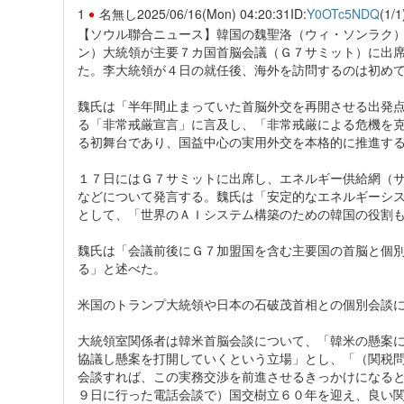
1
名無し
2025/06/16(Mon) 04:20:31
ID:
Y0OTc5NDQ
(1/1
【ソウル聯合ニュース】韓国の魏聖洛（ウィ・ソンラク
ン）大統領が主要７カ国首脳会議（Ｇ７サミット）に出
た。李大統領が４日の就任後、海外を訪問するのは初め
魏氏は「半年間止まっていた首脳外交を再開させる出発
る「非常戒厳宣言」に言及し、「非常戒厳による危機を
る初舞台であり、国益中心の実用外交を本格的に推進す
１７日にはＧ７サミットに出席し、エネルギー供給網（
などについて発言する。魏氏は「安定的なエネルギーシ
として、「世界のＡＩシステム構築のための韓国の役割
魏氏は「会議前後にＧ７加盟国を含む主要国の首脳と個
る」と述べた。
米国のトランプ大統領や日本の石破茂首相との個別会談
大統領室関係者は韓米首脳会談について、「韓米の懸案
協議し懸案を打開していくという立場」とし、「（関税
会談すれば、この実務交渉を前進させるきっかけになる
９日に行った電話会談で）国交樹立６０年を迎え、良い