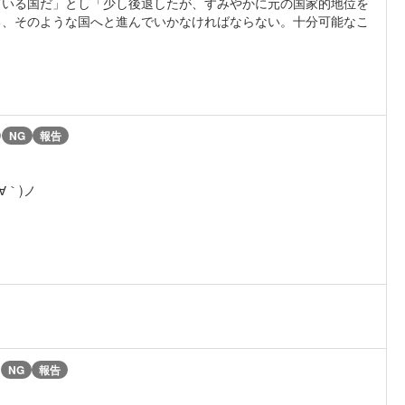
ている国だ」とし「少し後退したが、すみやかに元の国家的地位を
る、そのような国へと進んでいかなければならない。十分可能なこ
)
NG
報告
∀｀)ノ
)
NG
報告