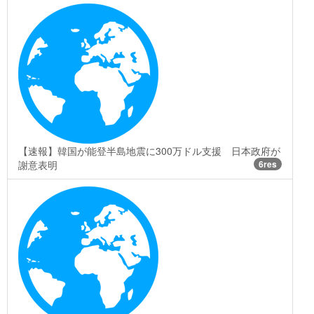
【速報】韓国が能登半島地震に300万ドル支援 日本政府が
謝意表明
6res