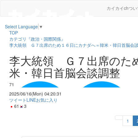
カイカイchつい
Select Language
▼
TOP
カテゴリ『政治・国際関係』
李大統領 Ｇ７出席のため１６日にカナダへ＝韓米・韓日首脳会
李大統領 Ｇ７出席のた
米・韓日首脳会談調整
71
2025/06/16(Mon) 04:20:31
ツイート
LINE
お気に入り
61
3
1