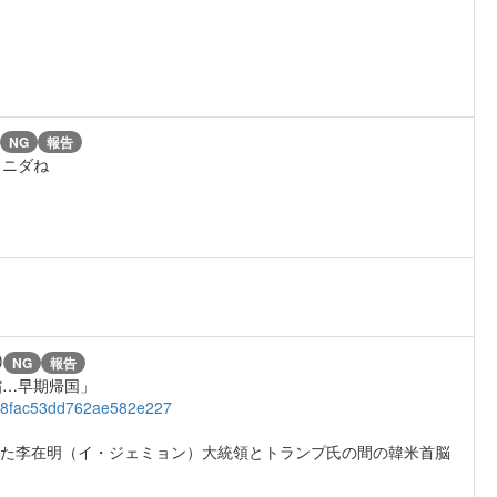
NG
報告
８ニダね
)
NG
報告
縮…早期帰国」
8648fac53dd762ae582e227
った李在明（イ・ジェミョン）大統領とトランプ氏の間の韓米首脳