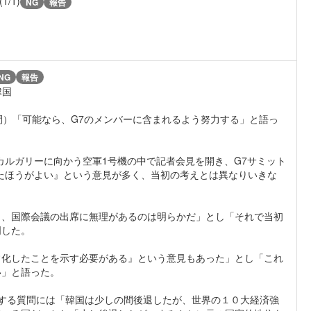
(1/1)
NG
報告
NG
報告
韓国
間）「可能なら、G7のメンバーに含まれるよう努力する」と語っ
カルガリーに向かう空軍1号機の中で記者会見を開き、G7サミット
たほうがよい』という意見が多く、当初の考えとは異なりいきな
ら、国際会議の出席に無理があるのは明らかだ」とし「それで当初
明した。
常化したことを示す必要がある』という意見もあった」とし「これ
い」と語った。
関する質問には「韓国は少しの間後退したが、世界の１０大経済強