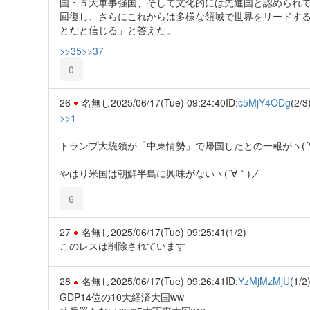
国・５大軍事強国、そして文化的には先進国と認められ
回復し、さらにこれからは多様な領域で世界をリードす
とだと信じる」と答えた。
>>35
>>37
0
26
名無し
2025/06/17(Tue) 09:24:40
ID:
c5MjY4ODg
(2/3
>>1
トランプ大統領が「中東情勢」で帰国したとの一報がヽ(´
やはり米国は朝鮮半島に興味がないヽ(´∀｀)ノ
6
27
名無し
2025/06/17(Tue) 09:25:41
(1/2)
このレスは削除されています
28
名無し
2025/06/17(Tue) 09:26:41
ID:
YzMjMzMjU
(1/2
GDP14位の10大経済大国ww