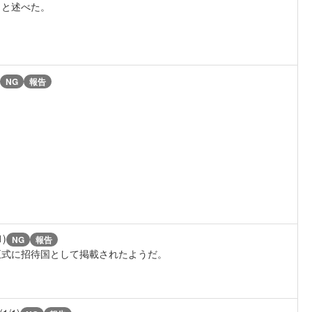
」と述べた。
NG
報告
1)
NG
報告
正式に招待国として掲載されたようだ。