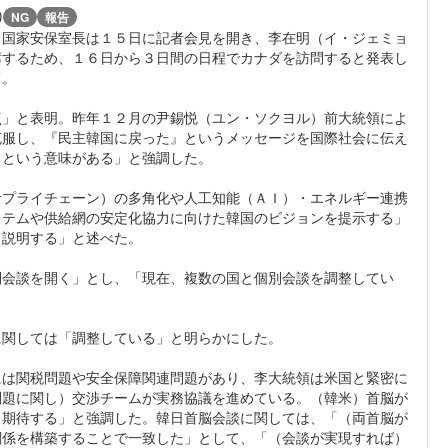
)
NG
報告
）国家安保室長は１５日に記者会見を開き、李在明（イ・ジェミョ
席するため、１６日から３日間の日程でカナダを訪問すると発表し
て。
点」と表明。昨年１２月の尹錫悦（ユン・ソクヨル）前大統領によ
克服し、『民主韓国に戻った』というメッセージを国際社会に伝え
るという意味がある」と強調した。
サプライチェーン）の多角化や人工知能（ＡＩ）・エネルギー連携
ステムや供給網の安定化協力に向けた韓国のビジョンを提示する」
も説明する」と述べた。
別会談を開く」とし、「現在、複数の国と個別会談を調整してい
に関しては「調整している」と明らかにした。
には関税問題や安全保障関連問題があり、李大統領は米国と緊密に
問題に関し）交渉チームが実務協議を進めている。（韓米）首脳が
と期待する」と強調した。韓日首脳会談に関しては、「（両首脳が
関係を構築することで一致した」として、「（会談が実現すれば）