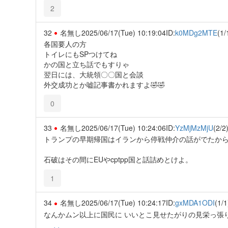
2
32
名無し
2025/06/17(Tue) 10:19:04
ID:
k0MDg2MTE
(1/
各国要人の方
トイレにもSPつけてね
かの国と立ち話でもすりゃ
翌日には、大統領〇〇国と会談
外交成功とか嘘記事書かれますよ🤣🤣
0
33
名無し
2025/06/17(Tue) 10:24:06
ID:
YzMjMzMjU
(2/2
トランプの早期帰国はイランから停戦仲介の話がでたか
石破はその間にEUやcptpp国と話詰めとけよ。
1
34
名無し
2025/06/17(Tue) 10:24:17
ID:
gxMDA1ODI
(1/1
なんかムン以上に国民に いいとこ見せたがりの見栄っ張