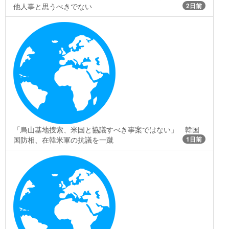
他人事と思うべきでない
2日前
「烏山基地捜索、米国と協議すべき事案ではない」 韓国
国防相、在韓米軍の抗議を一蹴
1日前