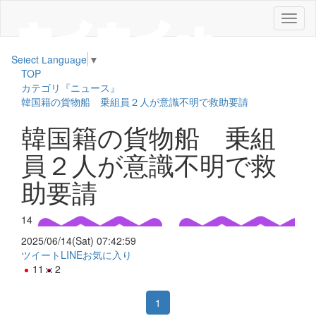
メ
ニ
ュ
Select Language
▼
ー
TOP
カテゴリ『ニュース』
韓国籍の貨物船 乗組員２人が意識不明で救助要請
韓国籍の貨物船 乗組
員２人が意識不明で救
助要請
14
2025/06/14(Sat) 07:42:59
ツイート
LINE
お気に入り
11
2
1