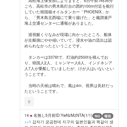
高松海上保安部によりますと、6日午前1時36分
ごろ、高松市の男木島灯台の西約100m付近を航行
していた韓国籍オイルタンカー「PHOENIX」か
ら、「男木島北西端にて乗り揚げた」と備讃瀬戸
海上交通センターに通報がありました。
巡視艇くりなみが現場に向かったところ、船体
が左舷側にやや傾いていて、浸水や油の流出は認
められなかったということです。
タンカーは3376tで、灯油約2500tを積んでお
り、韓国人2人、ミャンマー人6人、インドネシア
人7人が乗船していましたが、けが人はいないとい
うことです。
当時の天候は晴れで、風は4m、視界は良好だっ
たということです。
0
14
名無し
5月前
ID:YwNzMzNTA(1/1)
NG
報告
>>1
갑자기 궁금한데 지구의 일본인들과 똑같이 생