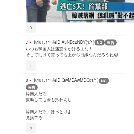
0
7
名無し
1年前
ID:A3NDc2NDY(1/1)
NG
報告
いつも韓国人は迷惑をかけるよな！
そして助けて貰っても上から目線なんだろうね😂
1
8
名無し
1年前
ID:QwMDAwMDQ(1/1)
NG
報告
韓国人だろ
救助しても金も払わんし
韓国人だろ、ほっとけよ
見捨てろ
2