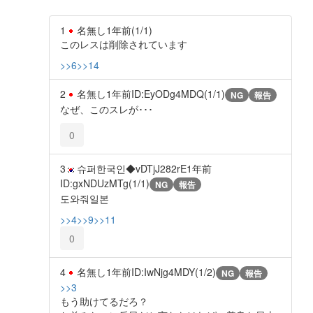
1
名無し
1年前
(1/1)
このレスは削除されています
>>6
>>14
2
名無し
1年前
ID:EyODg4MDQ(1/1)
NG
報告
なぜ、このスレが･･･
0
3
슈퍼한국인◆vDTjJ282rE
1年前
ID:gxNDUzMTg(1/1)
NG
報告
도와줘일본
>>4
>>9
>>11
0
4
名無し
1年前
ID:IwNjg4MDY(1/2)
NG
報告
>>3
もう助けてるだろ？