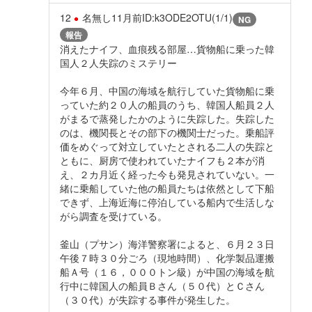
12
名無し
11月前
ID:k3ODE2OTU(1/1)
NG
報告
消えたナイフ、血痕残る部屋…貨物船に乗った韓
国人２人失踪のミステリー
今年６月、中国の海域を航行していた貨物船に乗
っていた約２０人の船員のうち、韓国人船員２人
がまるで蒸発したかのように失踪した。失踪した
のは、機関長とその部下の機関士だった。乗船評
価をめぐって対立していたとされる二人の失踪と
ともに、厨房で使われていたナイフも２本が消
え、２カ月近く経った今も発見されていない。一
緒に乗船していた他の船員たちは依然として下船
できず、上海近海に停泊している船内で生活しな
がら調査を受けている。
釜山（プサン）海洋警察署によると、６月２３日
午後７時３０分ごろ（現地時間）、化学製品運搬
船Ａ号（１６，０００トン級）が中国の海域を航
行中に韓国人の船員Ｂさん（５０代）とＣさん
（３０代）が失踪する事件が発生した。