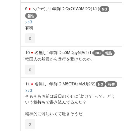
9
＼(^o^)／
1年前
ID:QxOTA0MDQ(1/1)
NG
報告
>>3
有料
0
10
名無し
1年前
ID:c0MDgyNjA(1/1)
NG
報告
韓国人の船員から暴行を受けたのか。
0
11
名無し
1年前
ID:M5OTAzMzU(2/2)
NG
報告
>>3
そもそもお前は反日のくせに｢助けて｣って、どう
いう気持ちで書き込んでるんだ？
精神的に薄汚いくて吐きそうだ
2