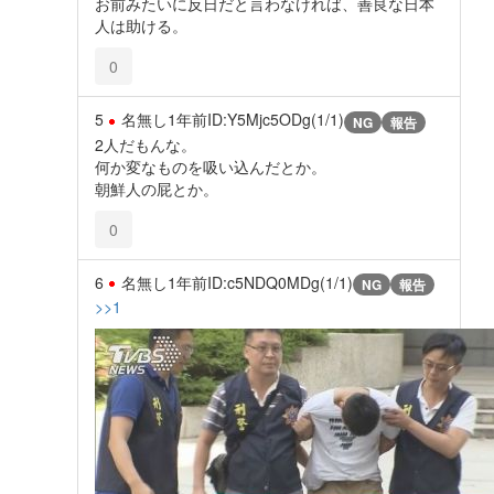
お前みたいに反日だと言わなければ、善良な日本
人は助ける。
0
5
名無し
1年前
ID:Y5Mjc5ODg(1/1)
NG
報告
2人だもんな。
何か変なものを吸い込んだとか。
朝鮮人の屁とか。
0
6
名無し
1年前
ID:c5NDQ0MDg(1/1)
NG
報告
>>1