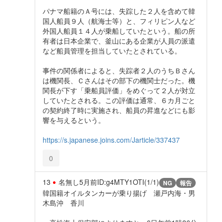
パナマ船籍のＡ号には、失踪した２人を含めて韓
国人船員９人（航海士等）と、フィリピン人など
外国人船員１４人が乗船していたという。船の所
有者は日本企業で、釜山にある企業が人員の派遣
など船員管理を担当していたとされている。
事件の関係者によると、失踪者２人のうちＢさん
は機関長、Ｃさんはその部下の機関士だった。機
関長が下す「乗船員評価」をめぐって２人が対立
していたとされる。この評価は通常、６カ月ごと
の契約終了時に実施され、船員の昇進などにも影
響を与えるという。
https://s.japanese.joins.com/Jarticle/337437
0
13
名無し
5月前
ID:g4MTY1OTI(1/1)
NG
報告
韓国籍オイルタンカーが乗り揚げ 瀬戸内海・男
木島沖 香川