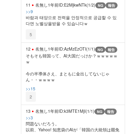
11
名無し
1年前
ID:E2MjkwNTk(1/2)
NG
報告
>>9
바람과 태양으로 전력을 안정적으로 공급할 수 있
다면 노벨상을받을 수 있습니다ｗ
5
12
名無し
1年前
ID:AzMzEzOTI(1/1)
NG
報告
そもそも韓国って、AI大国だっけか？ｗｗｗｗｗ
ｗ
今の半導体さえ、まともに金出してないじゃ
ん・・ｗｗｗｗ
>>15
2
13
名無し
1年前
ID:k3MTE1MjI(1/1)
NG
報告
>>3
問題ないだろう。
以前、Yahoo! 知恵袋のAIが「韓国の大統領は罷免