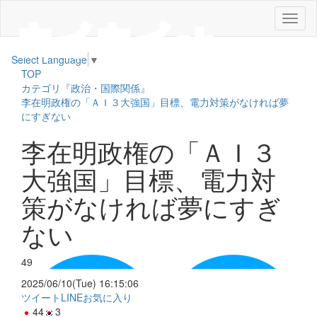
メ
ニ
ュ
Select Language
▼
ー
TOP
カテゴリ『政治・国際関係』
李在明政権の「ＡＩ３大強国」目標、電力対策がなければ夢
にすぎない
李在明政権の「ＡＩ３
大強国」目標、電力対
策がなければ夢にすぎ
ない
49
2025/06/10(Tue) 16:15:06
ツイート
LINE
お気に入り
44
3