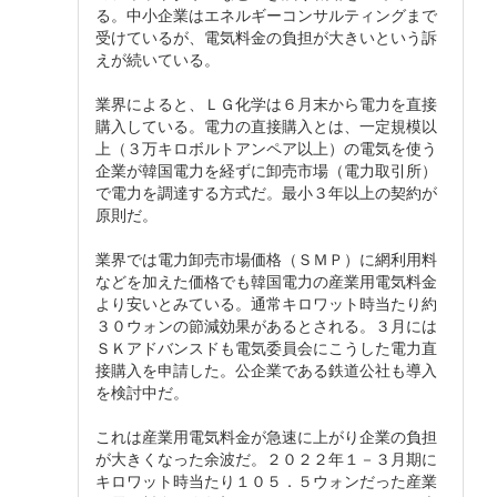
る。中小企業はエネルギーコンサルティングまで
受けているが、電気料金の負担が大きいという訴
えが続いている。
業界によると、ＬＧ化学は６月末から電力を直接
購入している。電力の直接購入とは、一定規模以
上（３万キロボルトアンペア以上）の電気を使う
企業が韓国電力を経ずに卸売市場（電力取引所）
で電力を調達する方式だ。最小３年以上の契約が
原則だ。
業界では電力卸売市場価格（ＳＭＰ）に網利用料
などを加えた価格でも韓国電力の産業用電気料金
より安いとみている。通常キロワット時当たり約
３０ウォンの節減効果があるとされる。３月には
ＳＫアドバンスドも電気委員会にこうした電力直
接購入を申請した。公企業である鉄道公社も導入
を検討中だ。
これは産業用電気料金が急速に上がり企業の負担
が大きくなった余波だ。２０２２年１－３月期に
キロワット時当たり１０５．５ウォンだった産業