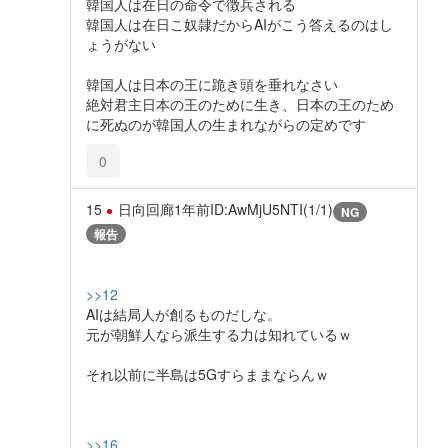
韓国人は在日の命令で徴兵される
韓国人は在日こ奴隷だからAIがこう答えるのはし
ょうがない
韓国人は日本の王に跪き頭を垂れなさい
絶対君主日本の王のために生き、日本の王のため
に死ぬのが韓国人の生まれながらの定めです
0
15
日向回廊
1年前
ID:AwMjU5NTI(1/1)
NG
報告
>>12
AIは結局人が創るものだしな。
元が朝鮮人なら派生する力は知れているｗ
それ以前に半島は5Gすらままならんｗ
>>16