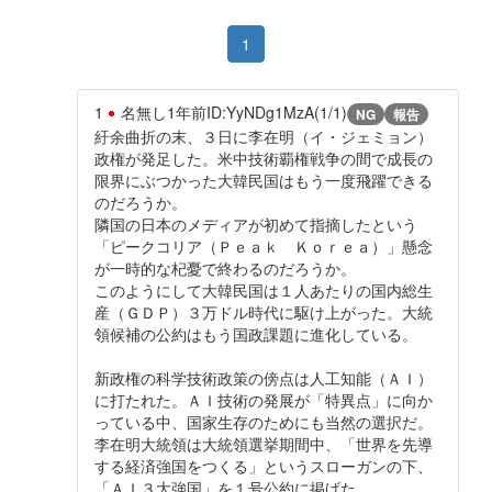
1
1
名無し
1年前
ID:YyNDg1MzA(1/1)
NG
報告
紆余曲折の末、３日に李在明（イ・ジェミョン）
政権が発足した。米中技術覇権戦争の間で成長の
限界にぶつかった大韓民国はもう一度飛躍できる
のだろうか。
隣国の日本のメディアが初めて指摘したという
「ピークコリア（Ｐｅａｋ Ｋｏｒｅａ）」懸念
が一時的な杞憂で終わるのだろうか。
このようにして大韓民国は１人あたりの国内総生
産（ＧＤＰ）３万ドル時代に駆け上がった。大統
領候補の公約はもう国政課題に進化している。
新政権の科学技術政策の傍点は人工知能（ＡＩ）
に打たれた。ＡＩ技術の発展が「特異点」に向か
っている中、国家生存のためにも当然の選択だ。
李在明大統領は大統領選挙期間中、「世界を先導
する経済強国をつくる」というスローガンの下、
「ＡＩ３大強国」を１号公約に掲げた。