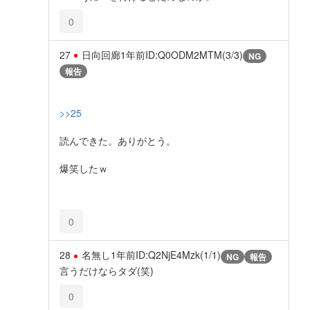
0
27
日向回廊
1年前
ID:Q0ODM2MTM(3/3)
NG
報告
>>25
読んできた。ありがとう。
爆笑したｗ
0
28
名無し
1年前
ID:Q2NjE4Mzk(1/1)
NG
報告
言うだけならタダ(笑)
0