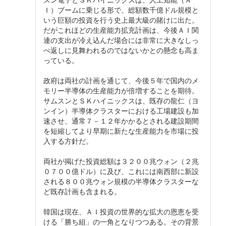
Ｉ）ブームに乗じる形で、総額数千億ドル規模と
いう巨額の投資を行う史上最大級の賭けに出た。
だがこれほどの生産能力拡充計画は、今後ＡＩ関
連の支出が冷え込んだ‌場合には非常に大きなしっ
ぺ返しに見舞われるのではないかとの懸念も高ま
っている。
政府は両社の計画を通じて、今後５年で国内のメ
モリー半導体の生産能力が倍増することを期待。
サムスンとＳＫハイニックスは、既存の龍仁（ヨ
ンイン）半導体クラスターにおける工場建設も加
速させ、通常７－１２年かかるとされる建設期間
を短縮してより早期に新た‌な生産能力を市場に投
入する方針だ。
両社が掲げた投資総額は３２００兆ウォン（２兆
０７００億ドル）に及び、これには南西部に新設
される８００兆ウォン規模の半導体クラスターな
ど既存計画も含まれる。
韓国は現在、ＡＩ投資の世界的な拡大の恩恵を受
ける「勝ち組」の一角となりつつある。その背景