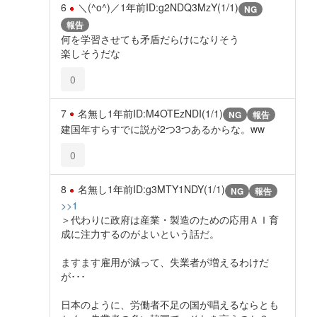
6
＼(^o^)／
1年前
ID:g2NDQ3MzY(1/1)
NG
報告
何を学習させても矛盾だらけになりそう
楽しそうだな
0
7
名無し
1年前
ID:M4OTEzNDI(1/1)
NG
報告
建国年すらすでに説が2つ3つあるからな。ww
0
8
名無し
1年前
ID:g3MTY1NDY(1/1)
NG
報告
>>1
＞代わりに政府は産業・製造のための応用ＡＩ育
成に注力するのがよいという話だ。
ますます雇用が減って、失業者が増えるわけだ
が･･･
日本のように、労働者不足の国が唱えるならとも