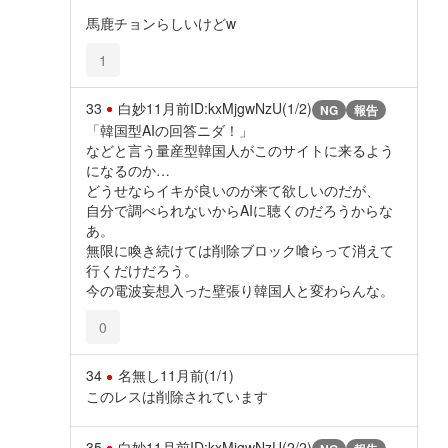
馬鹿チョンらしいけどw
1
33
白妙
11月前
ID:kxMjgwNzU(1/2)
NG
報告
「韓国型AIの回答ニダ！」
などと言う量産型韓国人がこのサイトに来るよう
になるのか…
どうせならイキが良いのが来て欲しいのだが、
自分で調べられないからAIに聴くのだろうからな
あ。
無限に喚き続けては削除ブロック喰らって消えて
行くだけだろう。
今の電波妄想入った壁張り韓国人と変わらんな。
0
34
名無し
11月前
(1/1)
このレスは削除されています
35
白妙
11月前
ID:kxMjgwNzU(2/2)