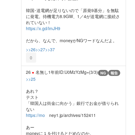
韓国･送電網が足りないので「原発9基分」を無駄
に発電。待機電力8.9GW、1／4が送電網に接続さ
れていない！
https://x.gd/lmJH9
だから、なんで、moneyがNGワードなんだよ。
>>26
>>27
>>37
0
26
名無し
1年前
ID:U0MzYzMg=(3/3)
NG
報告
>>25
あれ？
テスト
「韓国人は街金に向かう」銀行でお金が借りられ
ない
https://mo
ney1.jp/archives/152411
あー
moneyに１を付けるとだめなのか。