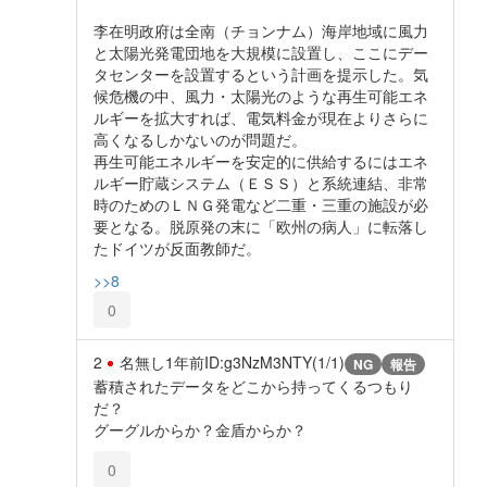
李在明政府は全南（チョンナム）海岸地域に風力
と太陽光発電団地を大規模に設置し、ここにデー
タセンターを設置するという計画を提示した。気
候危機の中、風力・太陽光のような再生可能エネ
ルギーを拡大すれば、電気料金が現在よりさらに
高くなるしかないのが問題だ。
再生可能エネルギーを安定的に供給するにはエネ
ルギー貯蔵システム（ＥＳＳ）と系統連結、非常
時のためのＬＮＧ発電など二重・三重の施設が必
要となる。脱原発の末に「欧州の病人」に転落し
たドイツが反面教師だ。
>>8
0
2
名無し
1年前
ID:g3NzM3NTY(1/1)
NG
報告
蓄積されたデータをどこから持ってくるつもり
だ？
グーグルからか？金盾からか？
0