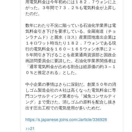
用電気料金は今年初めには１８２．７ウォンに上
がった。３年間で７３．２％も電気料金が上昇し
たのだ。
数年にわたり不況に陥っている石油化学業界は電
気料金引き下げを要求している。全羅南道（チョ
ンラナムド）と麗水（ヨス）産業団地進出企業は
１キロワット時当たり１８２．７ウォンである現
行の電気料金を１６０～１６５ウォン水準に２～
５年間引き下げることを産業通商資源部と国政企
画諮問委員会に要請した。石油化学業界関係者は
「通常電気料金が占める割合は総原価の約３～１
０％と推定される」とした。
中小企業の事情はさらに深刻だ。創業５０年の消
しゴム製造会社のＡ社は高くなった電気料金に専
門コンサルティング業者から「減免コンサルティ
ング」まで受けた。消しゴムの原料を配合し抜き
出す圧出工程での電気使用が多いためだ。
https://s.japanese.joins.com/Jarticle/336928
>>21