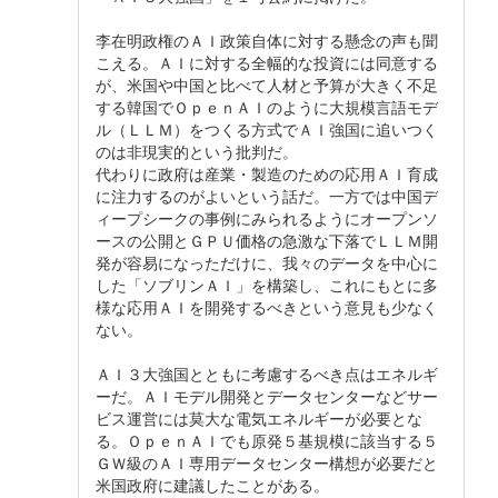
李在明政権のＡＩ政策自体に対する懸念の声も聞
こえる。ＡＩに対する全幅的な投資には同意する
が、米国や中国と比べて人材と予算が大きく不足
する韓国でＯｐｅｎＡＩのように大規模言語モデ
ル（ＬＬＭ）をつくる方式でＡＩ強国に追いつく
のは非現実的という批判だ。
代わりに政府は産業・製造のための応用ＡＩ育成
に注力するのがよいという話だ。一方では中国デ
ィープシークの事例にみられるようにオープンソ
ースの公開とＧＰＵ価格の急激な下落でＬＬＭ開
発が容易になっただけに、我々のデータを中心に
した「ソブリンＡＩ」を構築し、これにもとに多
様な応用ＡＩを開発するべきという意見も少なく
ない。
ＡＩ３大強国とともに考慮するべき点はエネルギ
ーだ。ＡＩモデル開発とデータセンターなどサー
ビス運営には莫大な電気エネルギーが必要とな
る。ＯｐｅｎＡＩでも原発５基規模に該当する５
ＧＷ級のＡＩ専用データセンター構想が必要だと
米国政府に建議したことがある。