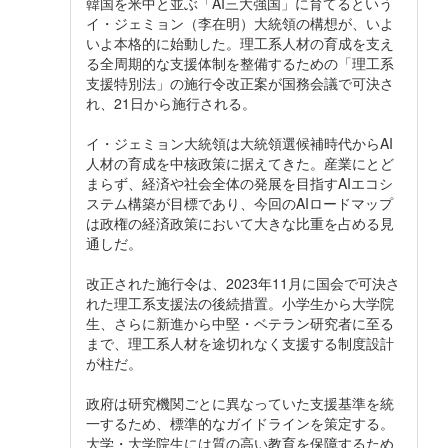
韓国を米中と並ぶ「AI三大強国」に育てるという
イ・ジェミョン（李在明）大統領の構想が、いよ
いよ本格的に始動した。理工系人材の育成を支え
る全周期的な支援体制を整備するための「理工系
支援特別法」の施行令改正案が国務会議で可決さ
れ、21日から施行される。
イ・ジェミョン大統領は大統領選候補時代からAI
人材の育成を中核政策に据えてきた。産業にとど
まらず、経済や社会全体の発展を目指すAIエコシ
ステム構築が目標であり、今回のAIロードマップ
は政権の経済政策において大きな比重を占める見
通しだ。
改正された施行令は、2023年11月に国会で可決さ
れた理工系支援法の後続措置。小学生から大学院
生、さらに新進から中堅・ベテラン研究者に至る
まで、理工系人材を途切れなく支援する制度設計
が柱だ。
政府は研究機関ごとに異なっていた支援基準を統
一するため、標準的なガイドラインを策定する。
大学・大学院生には質の高い教育を保障するため