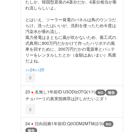
たしか、韓国型原発の4基分だか、6基分相当が垂
れ流しらしいよ。
とはいえ、ソーラー発電のパネルは鳥のウンコだ
らけ。洗ったはいいが、洗剤を使ったため今度は
汚染水が垂れ流し。
風力発電はまともに風が吹かないため、着工式の
式典用に800万円だかかけて作ったハリボテの風
車を回すために、200万円だかの電源車とバッテ
リーをレンタルしたとか（金額はあいまい）馬鹿
だよね。
>>24
>>25
0
23
名無し
1年前
ID:U3ODIzOTQ(1/1)
NG
報告
チョパーリの真実指摘罪は許しがたいニダ！
0
24
日向回廊
1年前
ID:Q0ODM2MTM(2/3)
NG
報告