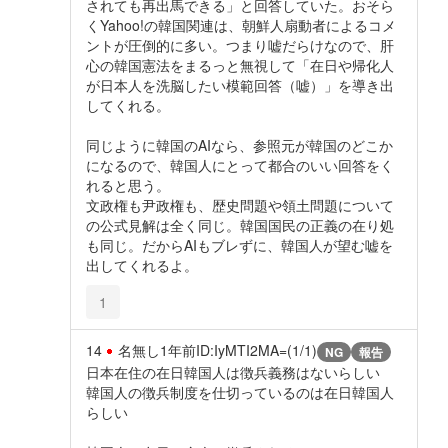
されても再出馬できる」と回答していた。おそら
くYahoo!の韓国関連は、朝鮮人扇動者によるコメ
ントが圧倒的に多い。つまり嘘だらけなので、肝
心の韓国憲法をまるっと無視して「在日や帰化人
が日本人を洗脳したい模範回答（嘘）」を導き出
してくれる。
同じように韓国のAIなら、参照元が韓国のどこか
になるので、韓国人にとって都合のいい回答をく
れると思う。
文政権も尹政権も、歴史問題や領土問題について
の公式見解は全く同じ。韓国国民の正義の在り処
も同じ。だからAIもブレずに、韓国人が望む嘘を
出してくれるよ。
1
14
名無し
1年前
ID:IyMTI2MA=(1/1)
NG
報告
日本在住の在日韓国人は徴兵義務はないらしい
韓国人の徴兵制度を仕切っているのは在日韓国人
らしい