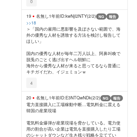
0
19
名無し
1年前
ID:kwNjI2NTY(2/2)
NG
報告
>>18
＞「国内の雇用に悪影響を及ぼさない範囲で、海
外の優秀な人材を誘致する方法を検討し報告して
ほしい」
国内の優秀な人材が毎年二万人以上、阿鼻叫喚で
脱兎のごとく逃げ出すヘル朝鮮に
海外から優秀な人材が来ると思ってるなら普通に
キチガイだわ、イジェミョンｗ
4
20
名無し
1年前
ID:E3NTQwNDk(2/2)
NG
報告
電力直接購入に工場稼動中断…電気料金に震える
韓国の産業現場
電気料金爆弾が産業現場を脅かしている。電力使
用の割合が高い企業は電気を直接購入したり工場
のシャットダウンなど生き残り戦略を立ててい