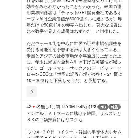
社を分析した結果、95％で有意味な売り上げ向上
効果がみられなかったことがわかった。韓国の運
用業界関係者は「チャットGPT開発会社であるオ
ープンAIは企業価値が5000億ドルに達するが、昨
年だけで50億ドルの赤字を出した。莫大な投資に
比べ数字で見える成果はわずかだ」と指摘した。
ただウォール街を中心に世界の証券市場が調整を
受ける可能性を予想する声は大きくなっている。
米国とアジアの証券市場が今年過度に上がった上
に、年末に米国が金利を引き下げる可能性が減っ
てだ。ゴールドマン・サックスのデービッド・ソ
ロモンCEOは「世界の証券市場が今後1～2年間に
10～20％ほど下落しそうだ」と予想する。
0
42
名無し
1月前
ID:Y3MTk4Njg(1/3)
NG
報告
アングル：ＡＩブームに賭ける韓国、サムスンと
ＳＫの巨額投資にはリスクも
[ソウル ３０日 ロイター] - 韓国の半導体大手サム
スン電子とＳＫハイニックスは、人工知能（Ａ