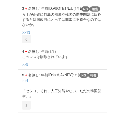
3
名無し
1年前
ID:A5OTE1NzU(1/1)
NG
報告
ＡＩが正確に竹島の帰属や韓国の歴史問題に回答
すると韓国政府にとっては非常に不都合なのでは
ないか。
>>13
0
4
名無し
1年前
(1/1)
このレスは削除されています
>>5
5
名無し
1年前
ID:kzMjAxNDY(1/1)
NG
報告
>>4
「セツコ、それ、人工知能やない、ただの韓国脳
や。」
3