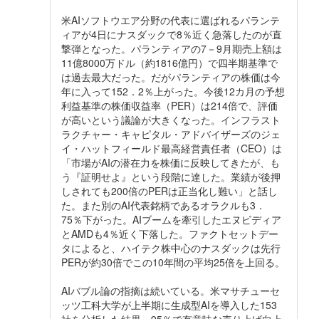
米AIソフトウエア分野の代表に選ばれるパランテ
ィアが4日にナスダックで8％近く急落したのが直
撃弾となった。パランティアの7－9月期売上額は
11億8000万ドル（約1816億円）で四半期基準で
は過去最大だった。だがパランティアの株価は今
年に入って152．2％上がった。今後12カ月の予想
利益基準の株価収益率（PER）は214倍で、評価
が高いという議論が大きくなった。インフラスト
ラクチャー・キャピタル・アドバイザーズのジェ
イ・ハットフィールド最高経営責任者（CEO）は
「市場がAIの潜在力を株価に反映してきたが、も
う『証明せよ』という段階に達した。業績が後押
しされても200倍のPERは正当化し難い」と話し
た。また別のAI代表銘柄であるオラクルも3．
75％下がった。AIブームを牽引したエヌビディア
とAMDも4％近く下落した。ファクトセットデー
タによると、ハイテク株中心のナスダックは先行
PERが約30倍でこの10年間の平均25倍を上回る。
AIバブル論の指摘は続いている。米マサチューセ
ッツ工科大学が上半期に生成型AIを導入した153