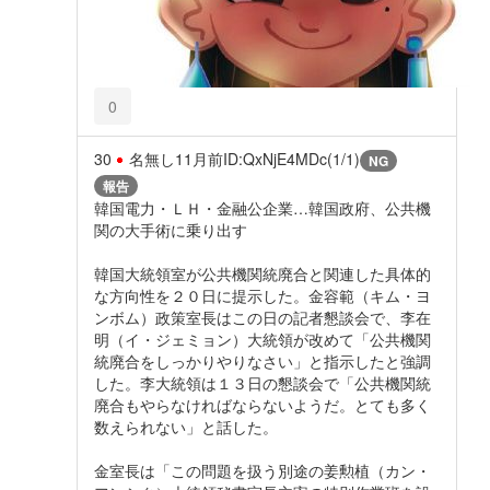
0
30
名無し
11月前
ID:QxNjE4MDc(1/1)
NG
報告
韓国電力・ＬＨ・金融公企業…韓国政府、公共機
関の大手術に乗り出す
韓国大統領室が公共機関統廃合と関連した具体的
な方向性を２０日に提示した。金容範（キム・ヨ
ンボム）政策室長はこの日の記者懇談会で、李在
明（イ・ジェミョン）大統領が改めて「公共機関
統廃合をしっかりやりなさい」と指示したと強調
した。李大統領は１３日の懇談会で「公共機関統
廃合もやらなければならないようだ。とても多く
数えられない」と話した。
金室長は「この問題を扱う別途の姜勲植（カン・