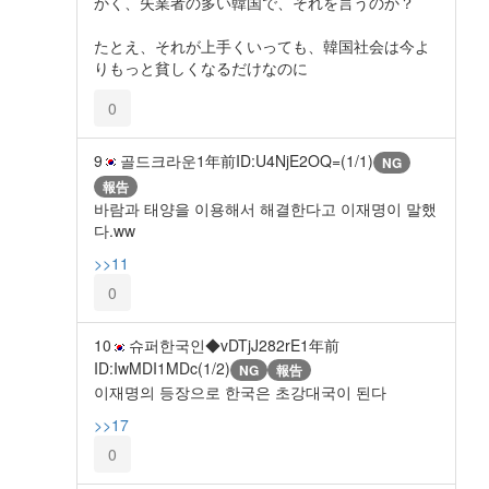
かく、失業者の多い韓国で、それを言うのか？
たとえ、それが上手くいっても、韓国社会は今よ
りもっと貧しくなるだけなのに
0
9
골드크라운
1年前
ID:U4NjE2OQ=(1/1)
NG
報告
바람과 태양을 이용해서 해결한다고 이재명이 말했
다.ww
>>11
0
10
슈퍼한국인◆vDTjJ282rE
1年前
ID:IwMDI1MDc(1/2)
NG
報告
이재명의 등장으로 한국은 초강대국이 된다
>>17
0