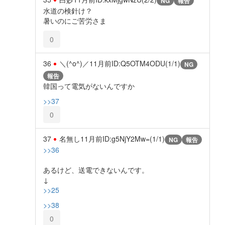
NG
報告
水道の検針け？
暑いのにご苦労さま
0
36
＼(^o^)／
11月前
ID:Q5OTM4ODU(1/1)
NG
報告
韓国って電気がないんですか
>>37
0
37
名無し
11月前
ID:g5NjY2Mw=(1/1)
NG
報告
>>36
あるけど、送電できないんです。
↓
>>25
>>38
0