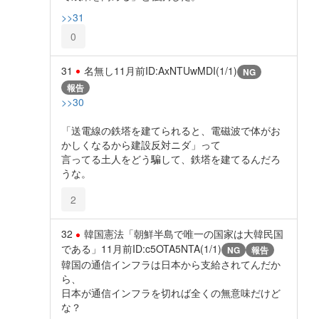
>>31
0
31
名無し
11月前
ID:AxNTUwMDI(1/1)
NG
報告
>>30
「送電線の鉄塔を建てられると、電磁波で体がお
かしくなるから建設反対ニダ」って
言ってる土人をどう騙して、鉄塔を建てるんだろ
うな。
2
32
韓国憲法「朝鮮半島で唯一の国家は大韓民国
である」
11月前
ID:c5OTA5NTA(1/1)
NG
報告
韓国の通信インフラは日本から支給されてんだか
ら、
日本が通信インフラを切れば全くの無意味だけど
な？