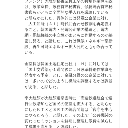
フンシク）大統領秘書室長主宰の特別作業班を設
け、政策室長、政務首席秘書官、傾聴統合首席秘
書官らがともに全面的な手入れを議論している」
と明らかにした。具体的には発電公企業に対し
「人工知能（ＡＩ）時代に合わせ役割を再定義す
ること。韓国電力・発電公企業の構造と、電力
網・系統接続の中立性がまともに作動するのか綿
密に見る」と話した。これは気候エネルギー部新
設、再生可能エネルギー拡大公約ともかみ合って
いる。
金室長は韓国土地住宅公社（ＬＨ）に対しては
「国土交通部が１週間後にＬＨ改革特別作業班を
発表する予定」とし、金融分野の公企業に対して
は「多いのでどのように機能を調整するかは課題
がある」と話した。
李大統領が大統領選挙当時に「高速鉄道統合で運
行回数増加など国民の便宜を拡大する」と明らか
にしたＫＴＸとＳＲＴの統合問題は「官庁を中心
にやるだろう」と話した。その上で「公共機関の
変わったミッションを鮮明に整理し浪費を減らし
て成果を高める」と強調した。