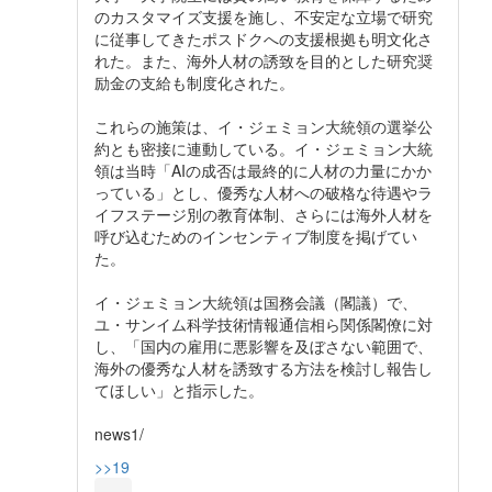
のカスタマイズ支援を施し、不安定な立場で研究
に従事してきたポスドクへの支援根拠も明文化さ
れた。また、海外人材の誘致を目的とした研究奨
励金の支給も制度化された。
これらの施策は、イ・ジェミョン大統領の選挙公
約とも密接に連動している。イ・ジェミョン大統
領は当時「AIの成否は最終的に人材の力量にかか
っている」とし、優秀な人材への破格な待遇やラ
イフステージ別の教育体制、さらには海外人材を
呼び込むためのインセンティブ制度を掲げてい
た。
イ・ジェミョン大統領は国務会議（閣議）で、
ユ・サンイム科学技術情報通信相ら関係閣僚に対
し、「国内の雇用に悪影響を及ぼさない範囲で、
海外の優秀な人材を誘致する方法を検討し報告し
てほしい」と指示した。
news1/
>>19