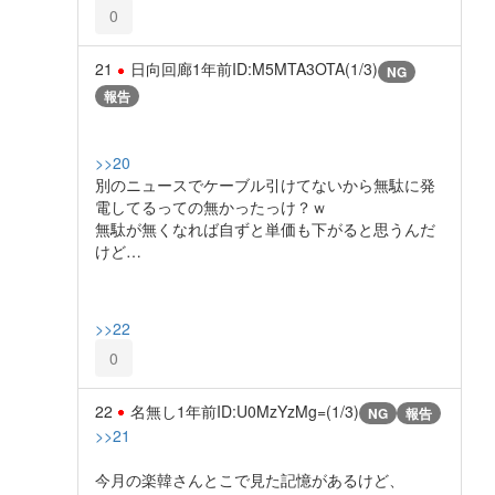
0
21
日向回廊
1年前
ID:M5MTA3OTA(1/3)
NG
報告
>>20
別のニュースでケーブル引けてないから無駄に発
電してるっての無かったっけ？ｗ
無駄が無くなれば自ずと単価も下がると思うんだ
けど…
>>22
0
22
名無し
1年前
ID:U0MzYzMg=(1/3)
NG
報告
>>21
今月の楽韓さんとこで見た記憶があるけど、