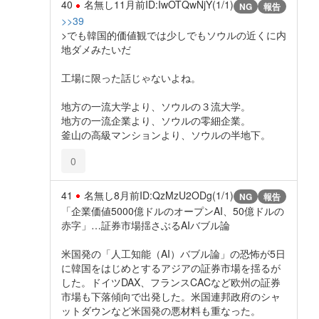
40
名無し
11月前
ID:IwOTQwNjY(1/1)
NG
報告
>>39
>でも韓国的価値観では少しでもソウルの近くに内
地ダメみたいだ
工場に限った話じゃないよね。
地方の一流大学より、ソウルの３流大学。
地方の一流企業より、ソウルの零細企業。
釜山の高級マンションより、ソウルの半地下。
0
41
名無し
8月前
ID:QzMzU2ODg(1/1)
NG
報告
「企業価値5000億ドルのオープンAI、50億ドルの
赤字」…証券市場揺さぶるAIバブル論
米国発の「人工知能（AI）バブル論」の恐怖が5日
に韓国をはじめとするアジアの証券市場を揺るが
した。ドイツDAX、フランスCACなど欧州の証券
市場も下落傾向で出発した。米国連邦政府のシャ
ットダウンなど米国発の悪材料も重なった。