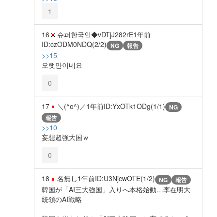
1
16
슈퍼한국인◆vDTjJ282rE
1年前
ID:czODM0NDQ(2/2)
NG
報告
>>15
오랫만이네요
0
17
＼(^o^)／
1年前
ID:YxOTk1ODg(1/1)
NG
報告
>>10
妄想超強大国ｗ
0
18
名無し
1年前
ID:U3NjcwOTE(1/2)
NG
報告
韓国が「AI三大強国」入りへ本格始動…李在明大
統領のAI戦略