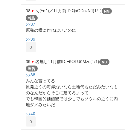
38
＼(^o^)／
11月前
ID:QxODczNjI(1/1)
NG
報告
>>37
原発の横に作ればいいのに
>>39
0
39
名無し
11月前
ID:E5OTU0Mzc(1/1)
NG
報告
>>38
みんな言ってる
原発近くの海岸沿いなら土地代もただみたいなも
のなんだからそこに建てろよって
でも韓国的価値観では少しでもソウルの近くに内
地ダメみたいだ
>>40
0