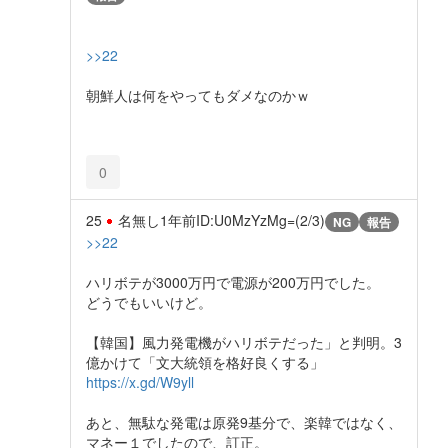
>>22
朝鮮人は何をやってもダメなのかｗ
0
25
名無し
1年前
ID:U0MzYzMg=(2/3)
NG
報告
>>22
ハリボテが3000万円で電源が200万円でした。
どうでもいいけど。
【韓国】風力発電機がハリボテだった」と判明。3
億かけて「文大統領を格好良くする」
https://x.gd/W9yll
あと、無駄な発電は原発9基分で、楽韓ではなく、
マネー１でしたので、訂正。