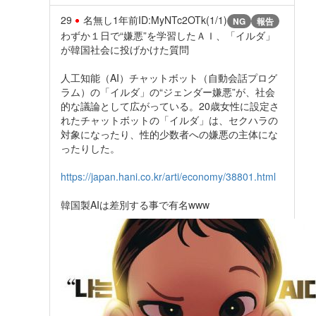
29
名無し
1年前
ID:MyNTc2OTk(1/1)
NG
報告
わずか１日で“嫌悪”を学習したＡＩ、「イルダ」
が韓国社会に投げかけた質問
人工知能（AI）チャットボット（自動会話プログ
ラム）の「イルダ」の“ジェンダー嫌悪”が、社会
的な議論として広がっている。20歳女性に設定さ
れたチャットボットの「イルダ」は、セクハラの
対象になったり、性的少数者への嫌悪の主体にな
ったりした。
https://japan.hani.co.kr/arti/economy/38801.html
韓国製AIは差別する事で有名www