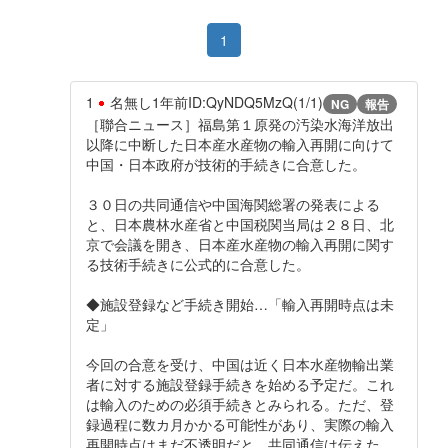
1
1
名無し
1年前
ID:QyNDQ5MzQ(1/1)
NG
報告
［聯合ニュース］福島第１原発の汚染水海洋放出
以降に中断した日本産水産物の輸入再開に向けて
中国・日本政府が技術的手続きに合意した。
３０日の共同通信や中国海関総署の発表による
と、日本農林水産省と中国税関当局は２８日、北
京で会議を開き、日本産水産物の輸入再開に関す
る技術手続きに公式的に合意した。
◆施設登録など手続き開始…「輸入再開時点は未
定」
今回の合意を受け、中国は近く日本水産物輸出業
者に対する施設登録手続きを始める予定だ。これ
は輸入のための必須手続きとみられる。ただ、登
録過程に数カ月かかる可能性があり、実際の輸入
再開時点はまだ不透明だと、共同通信は伝えた。