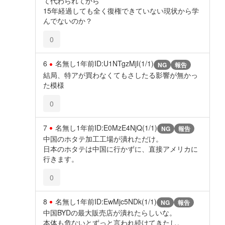
て代わられてから
15年経過しても全く復権できていない現状から学
んでないのか？
0
6
名無し
1年前
ID:U1NTgzMjI(1/1)
NG
報告
結局、特アが買わなくてもさしたる影響が無かっ
た模様
0
7
名無し
1年前
ID:E0MzE4NjQ(1/1)
NG
報告
中国のホタテ加工工場が潰れただけ。
日本のホタテは中国に行かずに、直接アメリカに
行きます。
0
8
名無し
1年前
ID:EwMjc5NDk(1/1)
NG
報告
中国BYDの最大販売店が潰れたらしいな。
本体も危ないとずっと言われ続けてきたし。