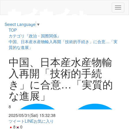
メ
ニ
ュ
Select Language
▼
ー
TOP
カテゴリ『政治・国際関係』
中国、日本産水産物輸入再開「技術的手続き」に合意…「実
質的な進展」
中国、日本産水産物輸
入再開「技術的手続
き」に合意…「実質的
な進展」
8
2025/05/31(Sat) 15:32:38
ツイート
LINE
お気に入り
8
0