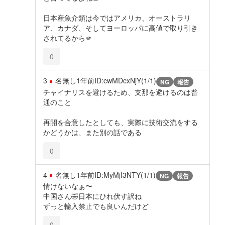
日本産魚介類は今ではアメリカ、オーストラリ
ア、カナダ、そしてヨーロッパに高値で取り引き
されてるから🫵
0
3
名無し
1年前
ID:cwMDcxNjY(1/1)
NG
報告
チャイナリスを避けるため、支那を避けるのは普
通のこと
再開を合意したとしても、実際に技術交流をする
かどうかは、また別の話である
0
4
名無し
1年前
ID:MyMjI3NTY(1/1)
NG
報告
情けないなぁ〜
中国さん🤣日本にひれ伏す訳ね
ずっと輸入禁止でも良いんだけど
0