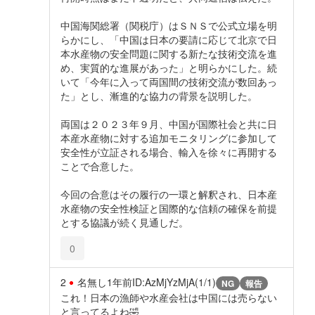
中国海関総署（関税庁）はＳＮＳで公式立場を明
らかにし、「中国は日本の要請に応じて北京で日
本水産物の安全問題に関する新たな技術交流を進
め、実質的な進展があった」と明らかにした。続
いて「今年に入って両国間の技術交流が数回あっ
た」とし、漸進的な協力の背景を説明した。
両国は２０２３年９月、中国が国際社会と共に日
本産水産物に対する追加モニタリングに参加して
安全性が立証される場合、輸入を徐々に再開する
ことで合意した。
今回の合意はその履行の一環と解釈され、日本産
水産物の安全性検証と国際的な信頼の確保を前提
とする協議が続く見通しだ。
0
2
名無し
1年前
ID:AzMjYzMjA(1/1)
NG
報告
これ！日本の漁師や水産会社は中国には売らない
と言ってるよね🤣