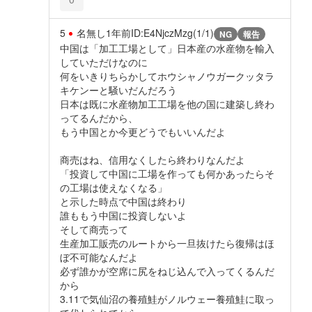
5
名無し
1年前
ID:E4NjczMzg(1/1)
NG
報告
中国は「加工工場として」日本産の水産物を輸入
していただけなのに
何をいきりちらかしてホウシャノウガークッタラ
キケンーと騒いだんだろう
日本は既に水産物加工工場を他の国に建築し終わ
ってるんだから、
もう中国とか今更どうでもいいんだよ
商売はね、信用なくしたら終わりなんだよ
「投資して中国に工場を作っても何かあったらそ
の工場は使えなくなる」
と示した時点で中国は終わり
誰ももう中国に投資しないよ
そして商売って
生産加工販売のルートから一旦抜けたら復帰はほ
ぼ不可能なんだよ
必ず誰かが空席に尻をねじ込んで入ってくるんだ
から
3.11で気仙沼の養殖鮭がノルウェー養殖鮭に取っ