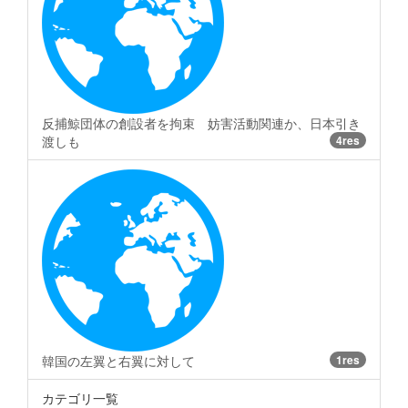
反捕鯨団体の創設者を拘束 妨害活動関連か、日本引き
渡しも
4res
韓国の左翼と右翼に対して
1res
カテゴリ一覧