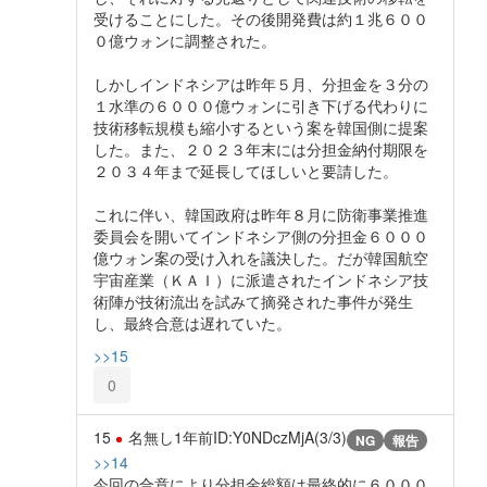
受けることにした。その後開発費は約１兆６００
０億ウォンに調整された。
しかしインドネシアは昨年５月、分担金を３分の
１水準の６０００億ウォンに引き下げる代わりに
技術移転規模も縮小するという案を韓国側に提案
した。また、２０２３年末には分担金納付期限を
２０３４年まで延長してほしいと要請した。
これに伴い、韓国政府は昨年８月に防衛事業推進
委員会を開いてインドネシア側の分担金６０００
億ウォン案の受け入れを議決した。だが韓国航空
宇宙産業（ＫＡＩ）に派遣されたインドネシア技
術陣が技術流出を試みて摘発された事件が発生
し、最終合意は遅れていた。
>>15
0
15
名無し
1年前
ID:Y0NDczMjA(3/3)
NG
報告
>>14
今回の合意により分担金総額は最終的に６０００