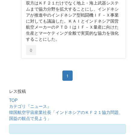
双方はＫＦ２１だけでなく地上・海上武器システ
ムまで協力分野を拡大することにし、インドネシ
アが推進中のインドネシア型戦闘機ＩＦ－Ｘ事業
に対しても議論した。ＫＡＩとインドネシア国営
航空メーカーのＰＴＤＩはＩＦ－Ｘ量産に向けた
生産とマーケティング全般で実質的な協力を強化
することにした。
0
1
レス投稿
TOP
カテゴリ『ニュース』
韓国航空宇宙産業社長「インドネシアのＫＦ２１協力問題、
国益の観点で見よう」