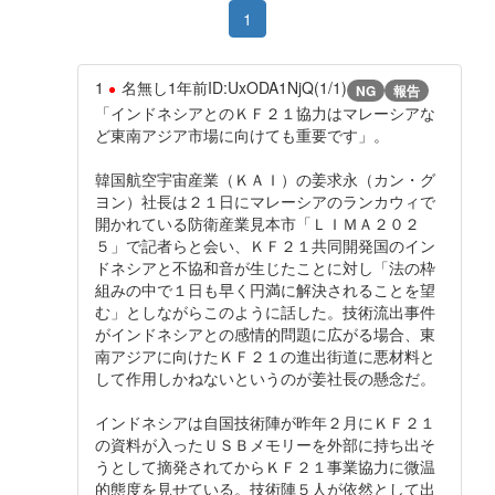
1
1
名無し
1年前
ID:UxODA1NjQ(1/1)
NG
報告
「インドネシアとのＫＦ２１協力はマレーシアな
ど東南アジア市場に向けても重要です」。
韓国航空宇宙産業（ＫＡＩ）の姜求永（カン・グ
ヨン）社長は２１日にマレーシアのランカウィで
開かれている防衛産業見本市「ＬＩＭＡ２０２
５」で記者らと会い、ＫＦ２１共同開発国のイン
ドネシアと不協和音が生じたことに対し「法の枠
組みの中で１日も早く円満に解決されることを望
む」としながらこのように話した。技術流出事件
がインドネシアとの感情的問題に広がる場合、東
南アジアに向けたＫＦ２１の進出街道に悪材料と
して作用しかねないというのが姜社長の懸念だ。
インドネシアは自国技術陣が昨年２月にＫＦ２１
の資料が入ったＵＳＢメモリーを外部に持ち出そ
うとして摘発されてからＫＦ２１事業協力に微温
的態度を見せている。技術陣５人が依然として出