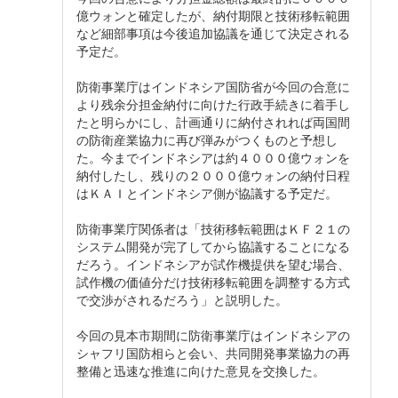
億ウォンと確定したが、納付期限と技術移転範囲
など細部事項は今後追加協議を通じて決定される
予定だ。
防衛事業庁はインドネシア国防省が今回の合意に
より残余分担金納付に向けた行政手続きに着手し
たと明らかにし、計画通りに納付されれば両国間
の防衛産業協力に再び弾みがつくものと予想し
た。今までインドネシアは約４０００億ウォンを
納付したし、残りの２０００億ウォンの納付日程
はＫＡＩとインドネシア側が協議する予定だ。
防衛事業庁関係者は「技術移転範囲はＫＦ２１の
システム開発が完了してから協議することになる
だろう。インドネシアが試作機提供を望む場合、
試作機の価値分だけ技術移転範囲を調整する方式
で交渉がされるだろう」と説明した。
今回の見本市期間に防衛事業庁はインドネシアの
シャフリ国防相らと会い、共同開発事業協力の再
整備と迅速な推進に向けた意見を交換した。