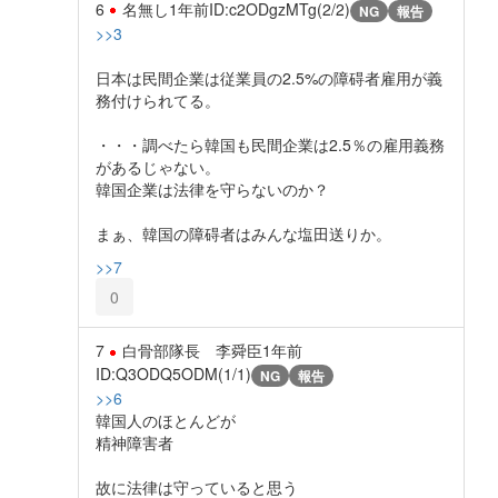
6
名無し
1年前
ID:c2ODgzMTg(2/2)
NG
報告
>>3
日本は民間企業は従業員の2.5%の障碍者雇用が義
務付けられてる。
・・・調べたら韓国も民間企業は2.5％の雇用義務
があるじゃない。
韓国企業は法律を守らないのか？
まぁ、韓国の障碍者はみんな塩田送りか。
>>7
0
7
白骨部隊長 李舜臣
1年前
ID:Q3ODQ5ODM(1/1)
NG
報告
>>6
韓国人のほとんどが
精神障害者
故に法律は守っていると思う