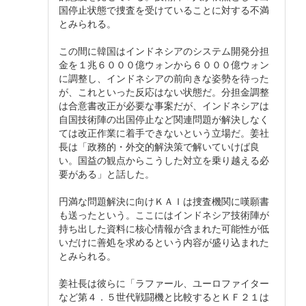
国停止状態で捜査を受けていることに対する不満
とみられる。
この間に韓国はインドネシアのシステム開発分担
金を１兆６０００億ウォンから６０００億ウォン
に調整し、インドネシアの前向きな姿勢を待った
が、これといった反応はない状態だ。分担金調整
は合意書改正が必要な事案だが、インドネシアは
自国技術陣の出国停止など関連問題が解決しなく
ては改正作業に着手できないという立場だ。姜社
長は「政務的・外交的解決策で解いていけば良
い。国益の観点からこうした対立を乗り越える必
要がある」と話した。
円満な問題解決に向けＫＡＩは捜査機関に嘆願書
も送ったという。ここにはインドネシア技術陣が
持ち出した資料に核心情報が含まれた可能性が低
いだけに善処を求めるという内容が盛り込まれた
とみられる。
姜社長は彼らに「ラファール、ユーロファイター
など第４．５世代戦闘機と比較するとＫＦ２１は