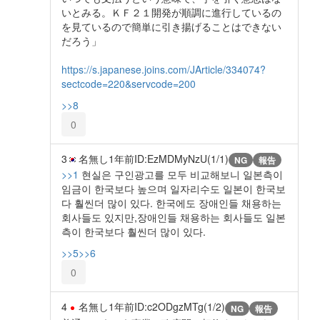
いとみる。ＫＦ２１開発が順調に進行しているの
を見ているので簡単に引き揚げることはできない
だろう」
https://s.japanese.joins.com/JArticle/334074?
sectcode=220&servcode=200
>>8
0
3
名無し
1年前
ID:EzMDMyNzU(1/1)
NG
報告
>>1
현실은 구인광고를 모두 비교해보니 일본측이
임금이 한국보다 높으며 일자리수도 일본이 한국보
다 훨씬더 많이 있다. 한국에도 장애인들 채용하는
회사들도 있지만,장애인들 채용하는 회사들도 일본
측이 한국보다 훨씬더 많이 있다.
>>5
>>6
0
4
名無し
1年前
ID:c2ODgzMTg(1/2)
NG
報告