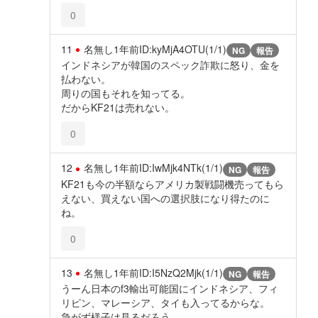
0
11
名無し
1年前
ID:kyMjA4OTU(1/1)
NG
報告
インドネシアが韓国のスペック詐欺に怒り、金を
払わない。
周りの国もそれを知ってる。
だからKF21は売れない。
0
12
名無し
1年前
ID:IwMjk4NTk(1/1)
NG
報告
KF21も今の半額ならアメリカ製戦闘機売ってもら
えない、買えない国への選択肢になり得たのに
ね。
0
13
名無し
1年前
ID:I5NzQ2Mjk(1/1)
NG
報告
うーん日本のf3輸出可能国にインドネシア、フィ
リピン、マレーシア、タイも入ってるからな。
急がず様子は見るだろう。