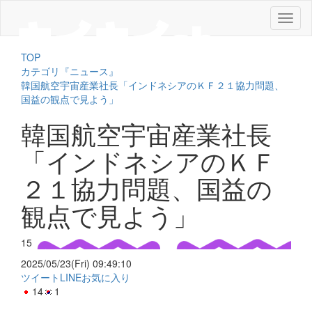
メ
ニ
ュ
TOP
ー
カテゴリ『ニュース』
韓国航空宇宙産業社長「インドネシアのＫＦ２１協力問題、
国益の観点で見よう」
韓国航空宇宙産業社長
「インドネシアのＫＦ
２１協力問題、国益の
観点で見よう」
15
2025/05/23(Fri) 09:49:10
ツイート
LINE
お気に入り
14
1