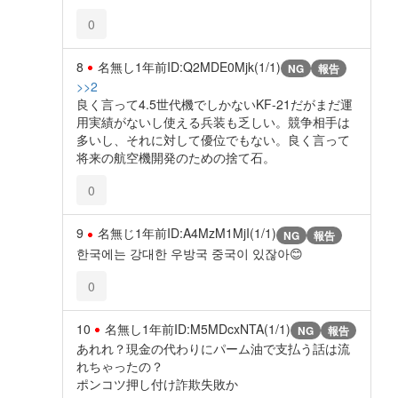
0
8
名無し
1年前
ID:Q2MDE0Mjk(1/1)
NG
報告
>>2
良く言って4.5世代機でしかないKF-21だがまだ運
用実績がないし使える兵装も乏しい。競争相手は
多いし、それに対して優位でもない。良く言って
将来の航空機開発のための捨て石。
0
9
名無じ
1年前
ID:A4MzM1MjI(1/1)
NG
報告
한국에는 강대한 우방국 중국이 있잖아😊
0
10
名無し
1年前
ID:M5MDcxNTA(1/1)
NG
報告
あれれ？現金の代わりにパーム油で支払う話は流
れちゃったの？
ポンコツ押し付け詐欺失敗か