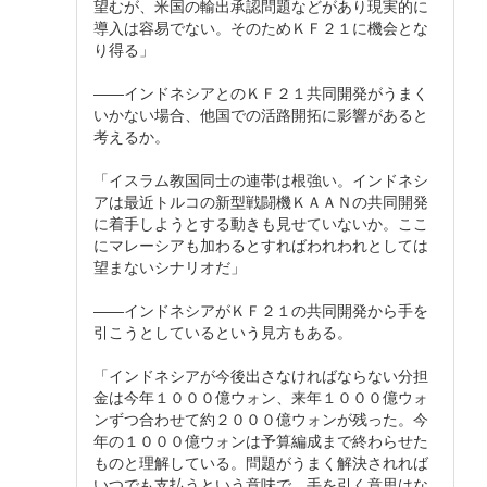
望むが、米国の輸出承認問題などがあり現実的に
導入は容易でない。そのためＫＦ２１に機会とな
り得る」
――インドネシアとのＫＦ２１共同開発がうまく
いかない場合、他国での活路開拓に影響があると
考えるか。
「イスラム教国同士の連帯は根強い。インドネシ
アは最近トルコの新型戦闘機ＫＡＡＮの共同開発
に着手しようとする動きも見せていないか。ここ
にマレーシアも加わるとすればわれわれとしては
望まないシナリオだ」
――インドネシアがＫＦ２１の共同開発から手を
引こうとしているという見方もある。
「インドネシアが今後出さなければならない分担
金は今年１０００億ウォン、来年１０００億ウォ
ンずつ合わせて約２０００億ウォンが残った。今
年の１０００億ウォンは予算編成まで終わらせた
ものと理解している。問題がうまく解決されれば
いつでも支払うという意味で、手を引く意思はな