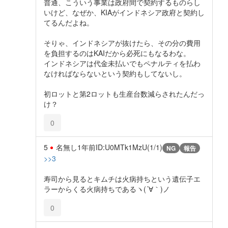
普通、こういう事業は政府間で契約するものらし
いけど、なぜか、KIAがインドネシア政府と契約し
てるんだよね。
そりゃ、インドネシアが抜けたら、その分の費用
を負担するのはKAIだから必死にもなるわな。
インドネシアは代金未払いでもペナルティを払わ
なければならないという契約もしてないし。
初ロットと第2ロットも生産台数減らされたんだっ
け？
0
5
名無し
1年前
ID:U0MTk1MzU(1/1)
NG
報告
>>3
寿司から見るとキムチは火病持ちという遺伝子エ
ラーからくる火病持ちであるヽ(´∀｀)ノ
0