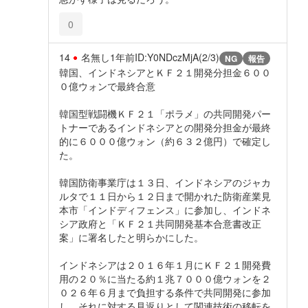
0
14
名無し
1年前
ID:Y0NDczMjA(2/3)
NG
報告
韓国、インドネシアとＫＦ２１開発分担金６００
０億ウォンで最終合意
韓国型戦闘機ＫＦ２１「ポラメ」の共同開発パー
トナーであるインドネシアとの開発分担金が最終
的に６０００億ウォン（約６３２億円）で確定し
た。
韓国防衛事業庁は１３日、インドネシアのジャカ
ルタで１１日から１２日まで開かれた防衛産業見
本市「インドディフェンス」に参加し、インドネ
シア政府と「ＫＦ２１共同開発基本合意書改正
案」に署名したと明らかにした。
インドネシアは２０１６年１月にＫＦ２１開発費
用の２０％に当たる約１兆７０００億ウォンを２
０２６年６月まで負担する条件で共同開発に参加
し、それに対する見返りとして関連技術の移転を