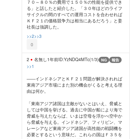
７０～８０％の費用で１５０％の性能を提供でき
る」と話したと紹介した。「３０年ほどのライフ
サイクルの間のすべての運用コストを合わせれば
ＫＦ２１の価格競争力は相当にあるだろう」と姜
社長は強調した。
>>2
>>3
0
2
名無し
1年前
ID:YzNDQ4MTc(1/3)
NG
報告
>>1
――インドネシアとＫＦ２１問題が解決されれば
東南アジア市場にまた別の機会がくると考える理
由は何か。
「東南アジア諸国は主敵がないとはいえ、脅威と
しては中国を挙げる。過去に中国が船により海で
脅威を与えたならば、いまは空母を浮かべ空中か
ら脅威を与える。インドネシア、フィリピン、マ
レーシアなど東南アジア諸国が高性能の戦闘機を
必要とするという意味だ。これらの国はＦ３５を