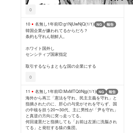
0
10
名無し
1年前
ID:g1NjUwNjQ(1/1)
NG
報告
韓国企業が嫌われてるからだろ？
条約も守れん朝鮮人。
ホワイト国外し
センシティブ国家指定
取引するならまともな国の企業にする
0
11
名無し
1年前
ID:MxMTQ0Njg(1/1)
NG
報告
海外から再三「憲法を守れ、民主主義を守れ」と
指摘されたのに、肝心の与党がそれを守らず、国
の中核を担う20〜30代、主に男性が「尹を守れ」
と真逆の方向に突っ走ってる。
何回違憲だと指摘しても「お前は左派に洗脳され
てる」と発狂する猿の集団。