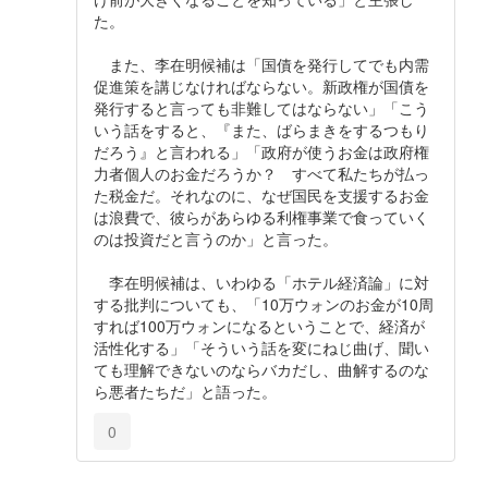
た。
また、李在明候補は「国債を発行してでも内需
促進策を講じなければならない。新政権が国債を
発行すると言っても非難してはならない」「こう
いう話をすると、『また、ばらまきをするつもり
だろう』と言われる」「政府が使うお金は政府権
力者個人のお金だろうか？ すべて私たちが払っ
た税金だ。それなのに、なぜ国民を支援するお金
は浪費で、彼らがあらゆる利権事業で食っていく
のは投資だと言うのか」と言った。
李在明候補は、いわゆる「ホテル経済論」に対
する批判についても、「10万ウォンのお金が10周
すれば100万ウォンになるということで、経済が
活性化する」「そういう話を変にねじ曲げ、聞い
ても理解できないのならバカだし、曲解するのな
ら悪者たちだ」と語った。
0