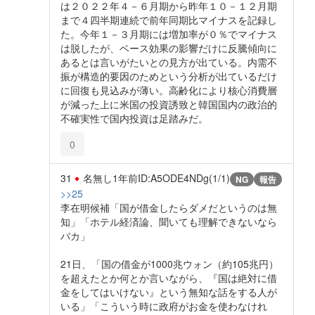
は２０２２年４－６月期から昨年１０－１２月期
まで４四半期連続で前年同期比マイナスを記録し
た。今年１－３月期には増加率が０％でマイナス
は脱したが、ベース効果の影響だけに反騰傾向に
あるとは言いがたいとの見方が出ている。内需不
振が構造的要因のためという分析が出ているだけ
に回復も見込みが薄い。高齢化により核心消費層
が減った上に米国の投資誘致と韓国国内の政治的
不確実性で国内投資は足踏みだ。
0
31
名無し
1年前
ID:A5ODE4NDg(1/1)
NG
報告
>>25
李在明候補「国が借金したらダメだというのは無
知」「ホテル経済論、聞いても理解できないなら
バカ」
21日、「国の借金が1000兆ウォン（約105兆円）
を超えたとか何とか言いながら、『国は絶対に借
金をしてはいけない』という無知な話をする人が
いる」「こういう時に政府がお金を使わなけれ