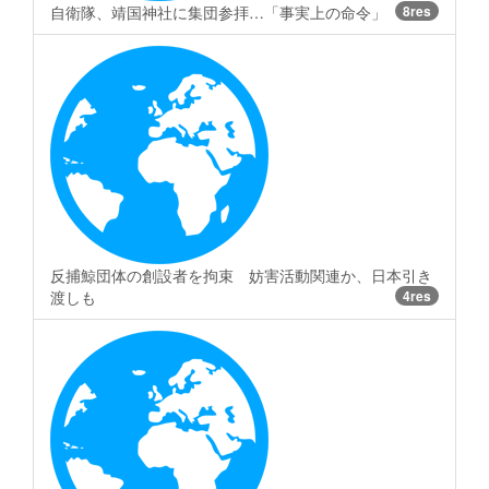
自衛隊、靖国神社に集団参拝…「事実上の命令」
8res
反捕鯨団体の創設者を拘束 妨害活動関連か、日本引き
渡しも
4res