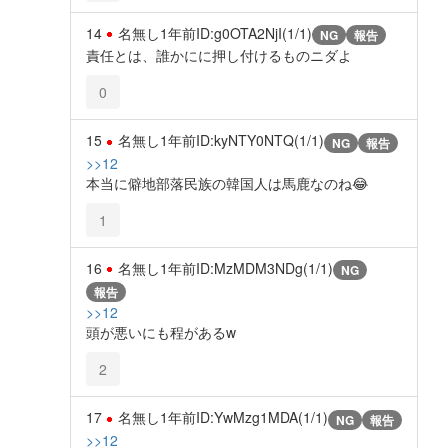
14
名無し
1年前
ID:g0OTA2NjI(1/1)
NG
報告
責任とは、誰かにに押し付けるものニダよ
0
15
名無し
1年前
ID:kyNTY0NTQ(1/1)
NG
報告
>>12
本当に僻地部落民族の韓国人は馬鹿なのね😂
1
16
名無し
1年前
ID:MzMDM3NDg(1/1)
NG
報告
>>12
頭が悪いにも程があるw
2
17
名無し
1年前
ID:YwMzg1MDA(1/1)
NG
報告
>>12