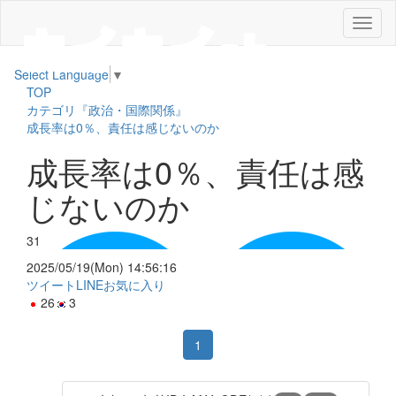
メ
ニ
ュ
Select Language
▼
ー
TOP
カテゴリ『政治・国際関係』
成長率は0％、責任は感じないのか
成長率は0％、責任は感
じないのか
31
2025/05/19(Mon) 14:56:16
ツイート
LINE
お気に入り
26
3
1