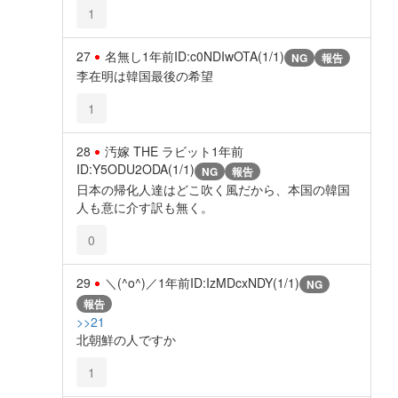
1
27
名無し
1年前
ID:c0NDIwOTA(1/1)
NG
報告
李在明は韓国最後の希望
1
28
汚嫁 THE ラビット
1年前
ID:Y5ODU2ODA(1/1)
NG
報告
日本の帰化人達はどこ吹く風だから、本国の韓国
人も意に介す訳も無く。
0
29
＼(^o^)／
1年前
ID:IzMDcxNDY(1/1)
NG
報告
>>21
北朝鮮の人ですか
1