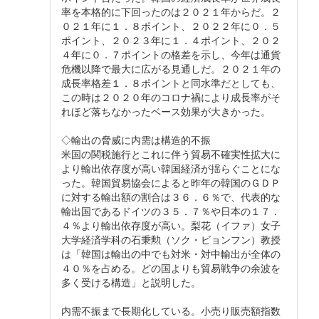
率を本格的に下回ったのは２０２１年からだ。２
０２１年に１．８ポイント、２０２２年に０．５
ポイント、２０２３年に１．４ポイント、２０２
４年に０．７ポイントの格差を示し、今年は通貨
危機以降で最大に広がる見通しだ。２０２１年の
成長率格差１．８ポイントと同水準だとしても、
この時は２０２０年のコロナ禍により成長率がそ
れほど落ちなかったベース効果が大きかった。
◇輸出の脅威に内需は構造的不振
米国の関税施行とこれに伴う貿易不確実性拡大に
より輸出依存度が高い韓国経済が揺らぐことにな
った。韓国貿易協会によると昨年の韓国のＧＤＰ
に対する輸出額の割合は３６．６％で、代表的な
輸出国であるドイツの３５．７％や日本の１７．
４％より輸出依存度が高い。梨花（イファ）女子
大学経済学科の石秉勲（ソク・ビョンフン）教授
は「韓国は輸出の中でも対米・対中輸出が全体の
４０％を占める。どの国よりも貿易戦争の余波を
多く受ける構造」と説明した。
内需不振まで長期化している。小売り販売額指数