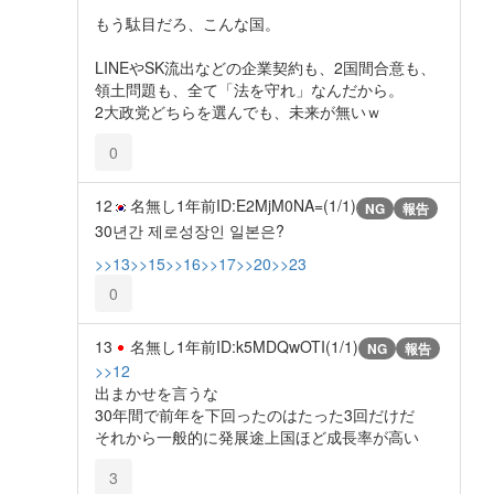
もう駄目だろ、こんな国。
LINEやSK流出などの企業契約も、2国間合意も、
領土問題も、全て「法を守れ」なんだから。
2大政党どちらを選んでも、未来が無いｗ
0
12
名無し
1年前
ID:E2MjM0NA=(1/1)
NG
報告
30년간 제로성장인 일본은?
>>13
>>15
>>16
>>17
>>20
>>23
0
13
名無し
1年前
ID:k5MDQwOTI(1/1)
NG
報告
>>12
出まかせを言うな
30年間で前年を下回ったのはたった3回だけだ
それから一般的に発展途上国ほど成長率が高い
3