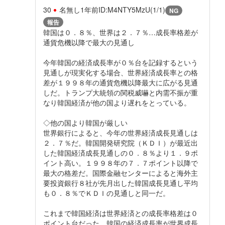
30
名無し
1年前
ID:M4NTY5MzU(1/1)
NG
報告
韓国は０．８％、世界は２．７％…成長率格差が
通貨危機以降で最大の見通し
今年韓国の経済成長率が０％台を記録するという
見通しが現実化する場合、世界経済成長率との格
差が１９９８年の通貨危機以降最大に広がる見通
しだ。トランプ大統領の関税威嚇と内需不振が重
なり韓国経済が他の国より遅れをとっている。
◇他の国より韓国が厳しい
世界銀行によると、今年の世界経済成長見通しは
２．７％だ。韓国開発研究院（ＫＤＩ）が最近出
した韓国経済成長見通しの０．８％より１．９ポ
イント高い。１９９８年の７．７ポイント以降で
最大の格差だ。国際金融センターによると海外主
要投資銀行８社が先月出した韓国成長見通し平均
も０．８％でＫＤＩの見通しと同一だ。
これまで韓国経済は世界経済との成長率格差は０
ポイント台だった。韓国の経済成長率が世界成長