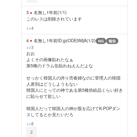
3
名無し
1年前
(1/1)
このレスは削除されています
>>4
4
名無し
1年前
ID:gzODE5MjA(1/2)
NG
報告
>>3
おお
よくその画像貼れたなぁ
第5種のドラム缶貼れねえんだよな
せっかく韓国人の誇り売春婦なのに管理人の韓国
人差別はどうしようもない
韓国人にとっての神である第5種供給品くらい好き
に貼らせて欲しい
韓国人だって韓国人の神が股を広げてK-POPダン
スしてるとか見たいだろ
>>8
2