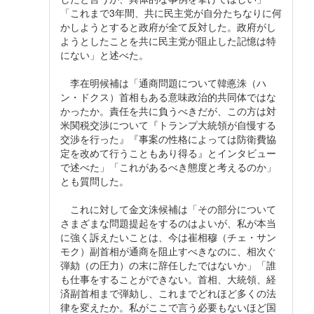
「これまで3年間、共に民主党が自分たちなりに何
かしようとすると政府が全て反対した。政府がし
ようとしたことを共に民主党が阻止した記憶は特
にない」と述べた。
李在明候補は「通商問題について韓悳洙（ハ
ン・ドクス）首相もある意味政治的共同体ではな
かったか。責任を共に負うべきだが、この方は対
米関税交渉について『トランプ大統領が自慢する
交渉を行った』『事案の性格によっては防衛費協
定を改めて行うこともあり得る』とインタビュー
で述べた」「これがあるべき態度と考えるのか」
とも質問した。
これに対して金文洙候補は「その部分について
さまざまな問題提起をするのはよいが、私が本当
に強く訴えたいことは、今は崔相穆（チェ・サン
モク）副首相が通商を阻止すべきなのに、相次ぐ
弾劾（の圧力）の末に辞任したではないか」「誰
も仕事をすることができない。首相、大統領、経
済副首相まで弾劾し、これまでどれほど多くの法
律を変えたか。私がここで言う必要もないほど国