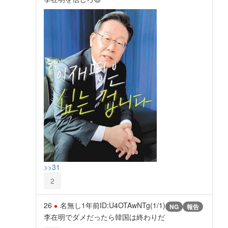
>>31
2
26
名無し
1年前
ID:U4OTAwNTg(1/1)
NG
報告
李在明でダメだったら韓国は終わりだ