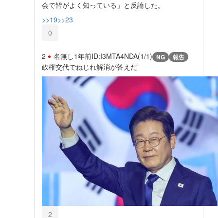
会で皆がよく知っている」と反論した。
>>19
>>23
0
2
名無し
1年前
ID:I3MTA4NDA(1/1)
NG
報告
政権交代でねじれ解消が答えだ
2