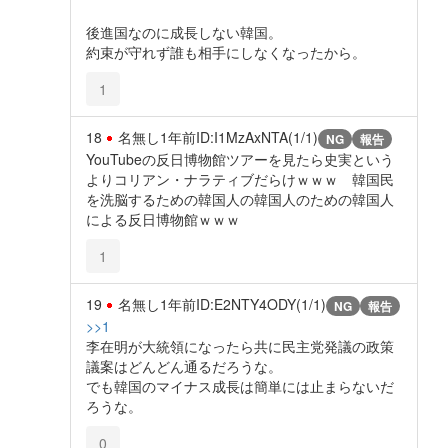
後進国なのに成長しない韓国。
約束が守れず誰も相手にしなくなったから。
1
18
名無し
1年前
ID:I1MzAxNTA(1/1)
NG
報告
YouTubeの反日博物館ツアーを見たら史実という
よりコリアン・ナラティブだらけｗｗｗ 韓国民
を洗脳するための韓国人の韓国人のための韓国人
による反日博物館ｗｗｗ
1
19
名無し
1年前
ID:E2NTY4ODY(1/1)
NG
報告
>>1
李在明が大統領になったら共に民主党発議の政策
議案はどんどん通るだろうな。
でも韓国のマイナス成長は簡単には止まらないだ
ろうな。
0