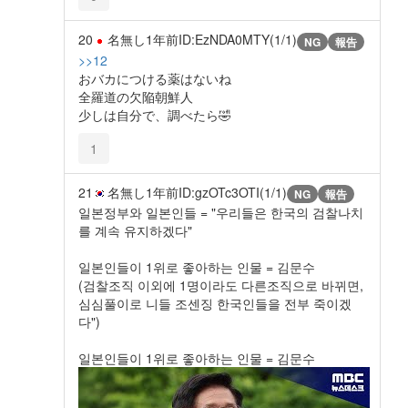
20
名無し
1年前
ID:EzNDA0MTY(1/1)
NG
報告
>>12
おバカにつける薬はないね
全羅道の欠陥朝鮮人
少しは自分で、調べたら🤣
1
21
名無し
1年前
ID:gzOTc3OTI(1/1)
NG
報告
일본정부와 일본인들 = "우리들은 한국의 검찰나치
를 계속 유지하겠다"
일본인들이 1위로 좋아하는 인물 = 김문수
(검찰조직 이외에 1명이라도 다른조직으로 바뀌면,
심심풀이로 니들 조센징 한국인들을 전부 죽이겠
다")
일본인들이 1위로 좋아하는 인물 = 김문수