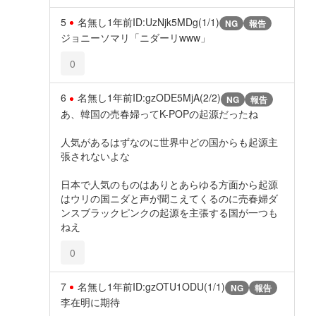
5
名無し
1年前
ID:UzNjk5MDg(1/1)
NG
報告
ジョニーソマリ「ニダーリwww」
0
6
名無し
1年前
ID:gzODE5MjA(2/2)
NG
報告
あ、韓国の売春婦ってK-POPの起源だったね
人気があるはずなのに世界中どの国からも起源主
張されないよな
日本で人気のものはありとあらゆる方面から起源
はウリの国ニダと声が聞こえてくるのに売春婦ダ
ンスブラックピンクの起源を主張する国が一つも
ねえ
0
7
名無し
1年前
ID:gzOTU1ODU(1/1)
NG
報告
李在明に期待