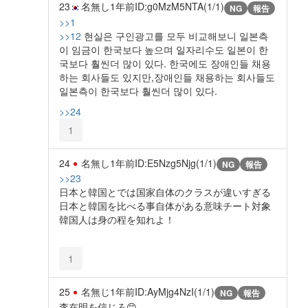
23
名無し
1年前
ID:g0MzM5NTA(1/1)
NG
報告
>>1
>>12
현실은 구인광고를 모두 비교해보니 일본측
이 임금이 한국보다 높으며 일자리수도 일본이 한
국보다 훨씬더 많이 있다. 한국에도 장애인들 채용
하는 회사들도 있지만,장애인들 채용하는 회사들도
일본측이 한국보다 훨씬더 많이 있다.
>>24
1
24
名無し
1年前
ID:E5Nzg5Njg(1/1)
NG
報告
>>23
日本と韓国とでは国家自体のクラスが違いすぎる
日本と韓国を比べる事自体がある意味チート対象
韓国人は身の程を知れよ！
1
25
名無じ
1年前
ID:AyMjg4NzI(1/1)
NG
報告
李在明を信じろ😊