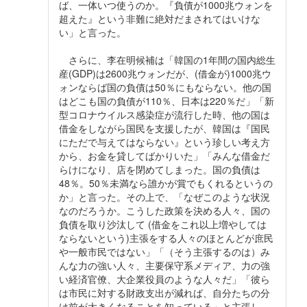
ば、一体いつ使うのか。『負債が1000兆ウォンを
超えた』という非難に絶対だまされてはいけな
い」と言った。
さらに、李在明候補は「韓国の1年間の国内総生
産(GDP)は2600兆ウォンだが、(借金が)1000兆ウ
ォンならば国の負債は50％にもならない。他の国
はどこも国の負債が110％、日本は220％だ」「新
型コロナウイルス感染症が流行した時、他の国は
借金をしながら国民を支援したが、韓国は『国民
にただで与えてはならない』という珍しい考え方
から、お金を貸してばかりいた」「みんな借金だ
らけになり、店を閉めてしまった。国の負債は
48％。50％未満なら誰かが賞でもくれるというの
か」と言った。その上で、「なぜこのような状況
なのだろうか。こうした政策を決める人々、国の
負債を取り沙汰して (借金をこれ以上増やしては
ならないという)主張をする人々のほとんどが庶民
や一般市民ではない」「（そう主張するのは）み
んな力の強い人々、主要保守系メディア、力の強
い経済官僚、大企業役員のような人々だ」「彼ら
は市民に対する財政支出が減れば、自分たちの分
け前が大きくなることを知っている」と主張し