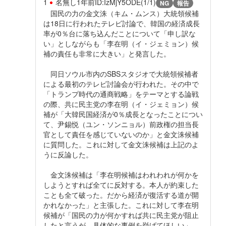
1
名無し
1年前
ID:IzMjY5ODE(1/1)
NG
報告
国民の力の金文洙（キム・ムンス）大統領候補
は18日に行われたテレビ討論で、韓国の経済成長
率が0％台に落ち込んだことについて「申し訳な
い」としながらも「李在明（イ・ジェミョン）候
補の責任も非常に大きい」と発言した。
同日ソウル市内のSBSスタジオで大統領候補者
による最初のテレビ討論会が行われた。その中で
「トランプ時代の通商戦略」をテーマとする論戦
の際、共に民主党の李在明（イ・ジェミョン）候
補が「大韓民国経済が0％成長となったことについ
て、尹錫悦（ユン・ソンニョル）前政権の担当長
官として責任を感じていないのか」と金文洙候補
に質問した。これに対して金文洙候補は上記のよ
うに反論した。
金文洙候補は「李在明候補はわれわれが何かを
しようとすれば全てに反対する。本人が約束した
ことも全て破った。だから経済が復活する道が開
かれなかった」と主張した。これに対して李在明
候補が「国民の力が何かすれば共に民主党が阻止
したと言うが、具体的な事例を挙げてほしい」