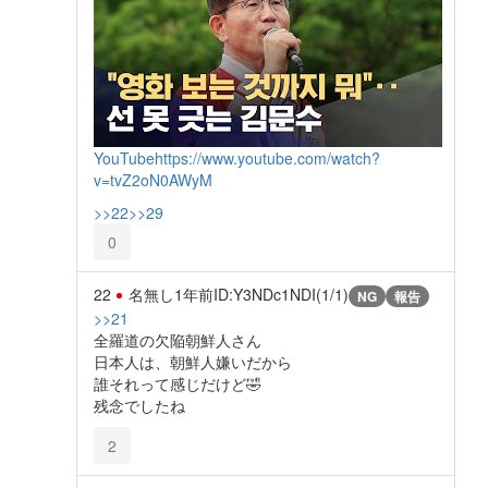
YouTube
https://www.youtube.com/watch?
v=tvZ2oN0AWyM
>>22
>>29
0
22
名無し
1年前
ID:Y3NDc1NDI(1/1)
NG
報告
>>21
全羅道の欠陥朝鮮人さん
日本人は、朝鮮人嫌いだから
誰それって感じだけど🤣
残念でしたね
2