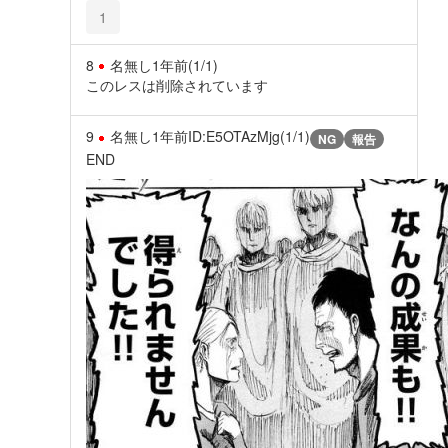
1
8
名無し
1年前
(1/1)
このレスは削除されています
9
名無し
1年前
ID:E5OTAzMjg(1/1)
NG
報告
END