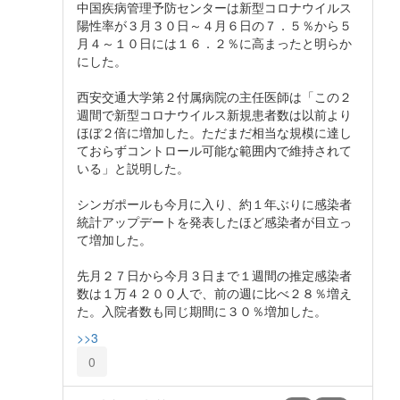
中国疾病管理予防センターは新型コロナウイルス
陽性率が３月３０日～４月６日の７．５％から５
月４～１０日には１６．２％に高まったと明らか
にした。
西安交通大学第２付属病院の主任医師は「この２
週間で新型コロナウイルス新規患者数は以前より
ほぼ２倍に増加した。ただまだ相当な規模に達し
ておらずコントロール可能な範囲内で維持されて
いる」と説明した。
シンガポールも今月に入り、約１年ぶりに感染者
統計アップデートを発表したほど感染者が目立っ
て増加した。
先月２７日から今月３日まで１週間の推定感染者
数は１万４２００人で、前の週に比べ２８％増え
た。入院者数も同じ期間に３０％増加した。
>>3
0