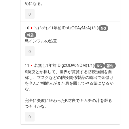
めになる。
0
10
＼(^o^)／
1年前
ID:AzODAyMzA(1/1)
NG
報告
鳥インフルの処置…
0
11
名無し
1年前
ID:gzODA0NDM(1/1)
NG
報告
K防疫とか称して、世界が賞賛する防疫強国を自
称し、マスクなどの防疫関係製品の輸出で金儲け
を企んだ朝鮮人がまた肩を回してやる気になるか
な。
完全に失敗に終わったK防疫でキムチの汁を啜る
つもりかな。
0