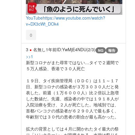
YouTube
https://www.youtube.com/watch?
v=DX3cWt_DOk4
0
3
名無し
1年前
ID:YwMjE4NDU(2/3)
NG
報告
>>1
新型コロナがまた尋常ではない…タイで２週間で
５万人感染、香港で３０人死亡
１９日、タイ疾病管理局（ＤＤＣ）は１１～１７
日、新型コロナの感染者が３万３０３０人だと発
表した。前週（１万６０００人）比２倍以上急増
した数値だ。先週、感染者の中では１９１８人が
入院治療を受け、２人が死亡した。地域別では、
首都バンコクの感染者が６２９０人で最も多く、
年齢別では３０代の患者の割合が最も高かった。
拡大の背景としては４月に開かれたタイ最大の祭
り「ソンクラーン」が指摘される。水掛け祭りを