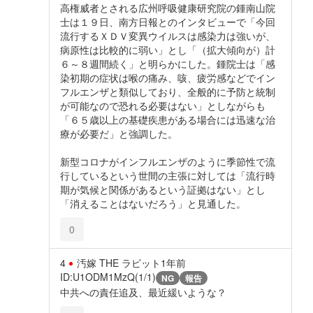
高権威者とされる広州呼吸健康研究院の鍾南山院
士は１９日、南方日報とのインタビューで「今回
流行するＸＤＶ変異ウイルスは感染力は強いが、
病原性は比較的に弱い」とし「（拡大傾向が）計
６～８週間続く」と明らかにした。鍾院士は「感
染初期の症状は喉の痛み、咳、疲労感などでイン
フルエンザと類似しており、全般的に予防と統制
が可能なので恐れる必要はない」としながらも
「６５歳以上の基礎疾患がある場合には迅速な治
療が必要だ」と強調した。
新型コロナがインフルエンザのように季節性で流
行しているという世間の主張に対しては「流行時
期が気候と関係があるという証拠はない」とし
「消えることはないだろう」と見通した。
0
4
汚嫁 THE ラビット
1年前
ID:U1ODM1MzQ(1/1)
NG
報告
中共への責任追及、最近緩いような？