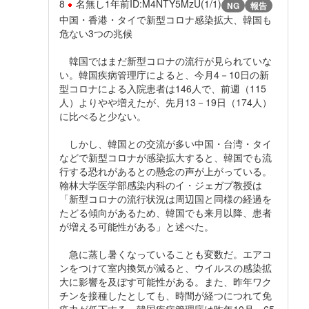
8
名無し
1年前
ID:M4NTY5MzU(1/1)
NG
報告
中国・香港・タイで新型コロナ感染拡大、韓国も
危ない3つの兆候
韓国ではまだ新型コロナの流行が見られていな
い。韓国疾病管理庁によると、今月4－10日の新
型コロナによる入院患者は146人で、前週（115
人）よりやや増えたが、先月13－19日（174人）
に比べると少ない。
しかし、韓国との交流が多い中国・台湾・タイ
などで新型コロナが感染拡大すると、韓国でも流
行する恐れがあるとの懸念の声が上がっている。
翰林大学医学部感染内科のイ・ジェガプ教授は
「新型コロナの流行状況は周辺国と同様の経過を
たどる傾向があるため、韓国でも来月以降、患者
が増える可能性がある」と述べた。
急に蒸し暑くなっていることも変数だ。エアコ
ンをつけて室内換気が減ると、ウイルスの感染拡
大に影響を及ぼす可能性がある。また、昨年ワク
チンを接種したとしても、時間が経つにつれて免
疫力が低下する。韓国疾病管理庁は昨年10月、65