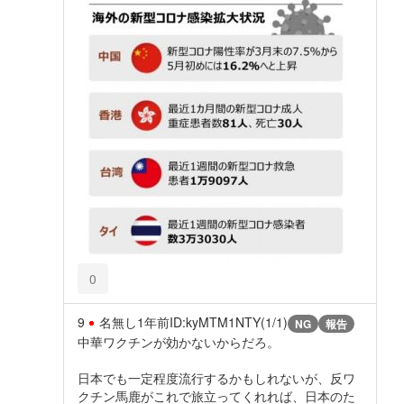
0
9
名無し
1年前
ID:kyMTM1NTY(1/1)
NG
報告
中華ワクチンが効かないからだろ。
日本でも一定程度流行するかもしれないが、反ワ
クチン馬鹿がこれで旅立ってくれれば、日本のた