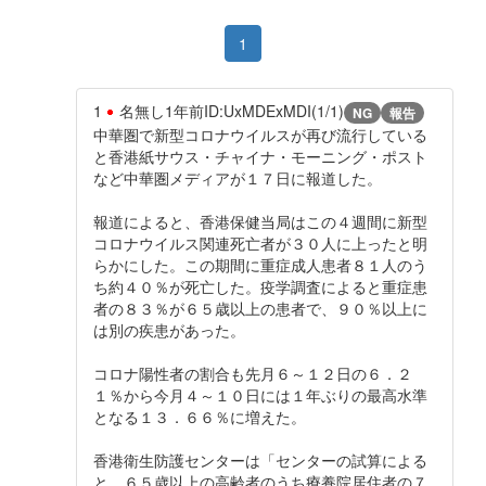
1
1
名無し
1年前
ID:UxMDExMDI(1/1)
NG
報告
中華圏で新型コロナウイルスが再び流行している
と香港紙サウス・チャイナ・モーニング・ポスト
など中華圏メディアが１７日に報道した。
報道によると、香港保健当局はこの４週間に新型
コロナウイルス関連死亡者が３０人に上ったと明
らかにした。この期間に重症成人患者８１人のう
ち約４０％が死亡した。疫学調査によると重症患
者の８３％が６５歳以上の患者で、９０％以上に
は別の疾患があった。
コロナ陽性者の割合も先月６～１２日の６．２
１％から今月４～１０日には１年ぶりの最高水準
となる１３．６６％に増えた。
香港衛生防護センターは「センターの試算による
と、６５歳以上の高齢者のうち療養院居住者の７