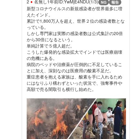
2
名無し
1年前
ID:YwMjE4NDU(1/3)
NG
報告
新型コロナウイルスの新規感染者が世界最多に増
えたインド。
累計で1,800万人を超え、世界２位の感染者数とな
っている。
しかし専門家は実際の感染者数は公式集計の20倍
から30倍になるという。
単純計算で５億人超だ。
こうした爆発的な感染拡大でインドでは医療崩壊
の危機にある。
病院のベッドや治療薬が圧倒的に不足しているこ
とに加え、深刻なのは医療用の酸素不足だ。
重症患者を抱える家族は、酸素を手に入れるため
にはなりふり構わずといった状況で、強奪事件や
高額で売る闇取引も横行し始めた。