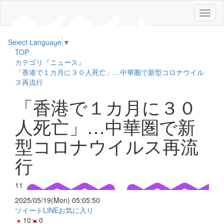
メ
ニ
ュ
Select Language
▼
ー
TOP
カテゴリ『ニュース』
「香港で１カ月に３０人死亡」…中華圏で新型コロナウイル
ス再流行
「香港で１カ月に３０
人死亡」…中華圏で新
型コロナウイルス再流
行
11
2025/05/19(Mon) 05:05:50
ツイート
LINE
お気に入り
10
0