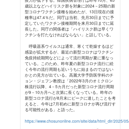
歳以上などハイリスク群を対象に2024－25期の新
型コロナワクチン接種を始めたが、13日現在の接
種率は47.4％だ。同庁は当初、先月30日までに予
定していたワクチン接種期間を来月30日までに延
長した。同庁の関係者は「ハイリスク群は早くワ
クチンを打たなければならない」と話している。
呼吸器系ウイルスは通常、寒くて乾燥するほど
感染が拡大するが、最近の新型コロナはワクチン
免疫持続期間などによって流行周期が夏に重なっ
ている。このため、昨年夏の新型コロナ流行に続
く今年の流行周期も近いうちに始まるのではない
かとの見方が出ている。高麗大学予防医学科のチ
ョン・ジェフン教授は「2022年3月のオミクロン
株流行以降、4－5カ月だった新型コロナ流行周期
が9－10カ月へと次第に長くなっている。昨年の
新型コロナ流行が8月末にピークに達したことを考
えると、今年は7月初めに新型コロナが再び流行す
る可能性がある」と語った。
https://www.chosunonline.com/site/data/html_dir/2025/