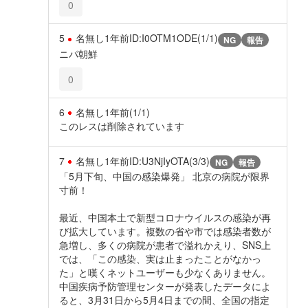
0
5
名無し
1年前
ID:I0OTM1ODE(1/1)
NG
報告
ニパ朝鮮
0
6
名無し
1年前
(1/1)
このレスは削除されています
7
名無し
1年前
ID:U3NjIyOTA(3/3)
NG
報告
「5月下旬、中国の感染爆発」 北京の病院が限界
寸前！
最近、中国本土で新型コロナウイルスの感染が再
び拡大しています。複数の省や市では感染者数が
急増し、多くの病院が患者で溢れかえり、SNS上
では、「この感染、実は止まったことがなかっ
た」と嘆くネットユーザーも少なくありません。
中国疾病予防管理センターが発表したデータによ
ると、3月31日から5月4日までの間、全国の指定