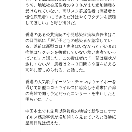
５％、地域社会居住者の９０％がまだ追加接種を
受けられていない。高リスク群居住者（高齢者と
慢性疾患者）にできるだけはやくワクチンを接種
してほしい」と呼び掛けだ。
香港のある公共病院の小児感染症病棟責任者はこ
の日同紙に「最近子どもの感染者が急増してい
る。以前は新型コロナ患者はいなかったがいまの
病棟はワクチンを接種していない幼い患者でいっ
ぱいだ」と話した。この責任者は「一部は症状が
激しくないが、患者は２～３日間３９度を超える
高熱に苦しめられる」と話した。
香港の人気歌手イーソン・チャンはウェイボーを
通じて新型コロナウイルスに感染し今週末に台湾
の高雄で開く予定だったコンサートを中止したと
明らかにした。
中国本土でも先月以降複数の地域で新型コロナウ
イルス感染事例が増加傾向を見せていると香港紙
星島日報は伝えた。