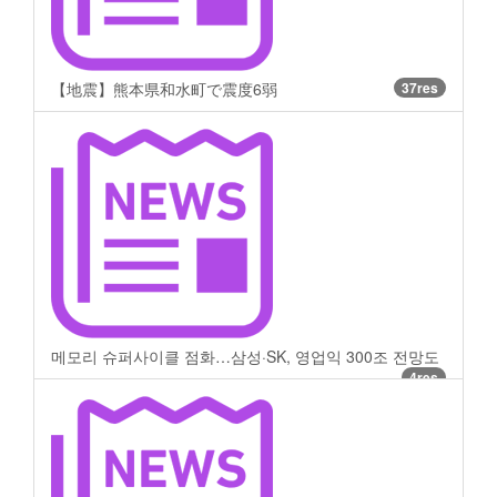
【地震】熊本県和水町で震度6弱
37res
메모리 슈퍼사이클 점화…삼성·SK, 영업익 300조 전망도
4res