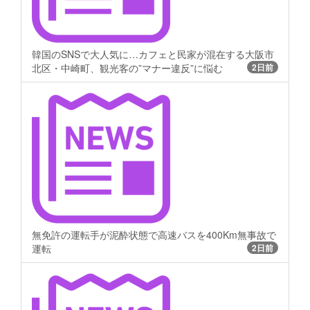
韓国のSNSで大人気に…カフェと民家が混在する大阪市
北区・中崎町、観光客の”マナー違反”に悩む
2日前
無免許の運転手が泥酔状態で高速バスを400Km無事故で
運転
2日前