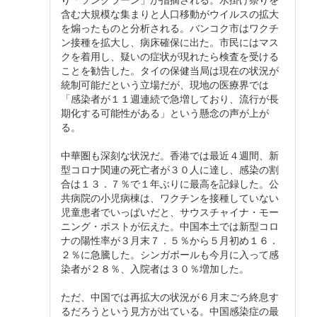
含む大規模な集まりと人口移動がウイルスの拡大
を煽ったものと分析される。バンコク市はワクチ
ン接種を拡大し、病床確保に出た。市民にはマス
クを着用し、疑いの症状が現れたら検査を受ける
ことを勧告した。タイの保健当局は現在の状況が
統制可能だという立場だが、現地の医療界では
「感染者が１１週連続で急増しており、流行が長
期化する可能性がある」という懸念の声が上が
る。
中華圏も深刻な状況だ。香港では最近４週間、新
型コロナ関連の死亡者が３０人に達し、感染の割
合は１３．７％で１年ぶりに最高を記録した。公
共病院の小児病棟は、ワクチンを接種していない
児童患者でいっぱいだと、サウスチャイナ・モー
ニング・ポストが伝えた。中国本土では新型コロ
ナの陽性率が３月末７．５％から５月初め１６．
２％に急騰した。シンガポールも今月に入って感
染者が２８％、入院者は３０％増加した。
ただ、中国では再拡大の状況が６月末ごろ終息す
るだろうという見方が出ている。中国感染症の最