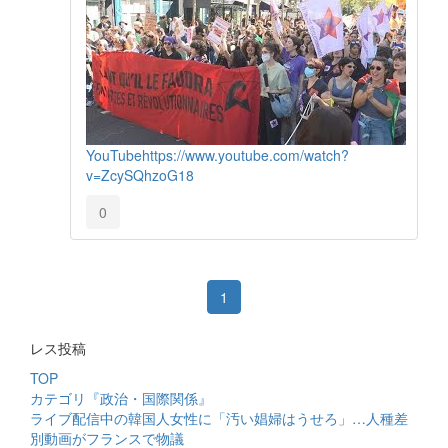
YouTube
https://www.youtube.com/watch?
v=ZcySQhzoG18
0
1
レス投稿
TOP
カテゴリ『政治・国際関係』
ライブ配信中の韓国人女性に「汚い娼婦はうせろ」…人種差
別動画がフランスで物議