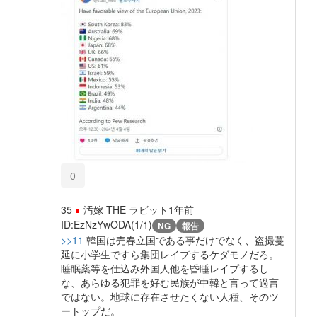
0
35
汚嫁 THE ラビット
1年前
ID:EzNzYwODA(1/1)
NG
報告
>>11
韓国は売春立国である事だけでなく、盗撮蔓
延に小学生ですら集団レイプするケダモノだろ。
睡眠薬等を仕込み外国人他を昏睡レイプするし
な、あらゆる犯罪を好む民族が中韓と言って過言
ではない。地球に存在させたくない人種、そのツ
ートップだ。