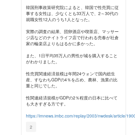
韓国刑事政策研究院によると、韓国で性売買に従
事する女性は、少なくとも33万人で、2～30代の
就職女性12人のうち1人となった。
実際の調査の結果、団卵酒店や喫茶店、マッサー
ジ店などのナイトライフ店で行われる売春が社倉
家の輪楽店よりもはるかに多かった。
また、1日平均35万人の男性が城を購入すること
がわかりました。
性売買関連経済規模は年間24ウォンで国内総生
産、すなわちGDPの4％を占め、農林、漁業の比
重と同じでした。
性関連経済規模がGDPの2％程度の日本に比べて
も大きすぎる方です。
https://imnews.imbc.com/replay/2003/nwdesk/article/19
2