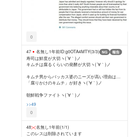
0
47
名無し
1年前
ID:g0OTA4MTY(3/3)
NG
報告
寿司は鮮度が大切ヽ(´∀｀)ノ
キムチは腐るくらいの発酵が大切ヽ(´∀｀)ノ
キムチ男からバッカス婆のニーズが高い理由は…
「腐りかけのキムチ」が好きヽ(´∀｀)ノ
朝鮮戦争ファイトヽ(´∀｀)ノ
>>49
0
48
名無し
1年前
(1/1)
このレスは削除されています