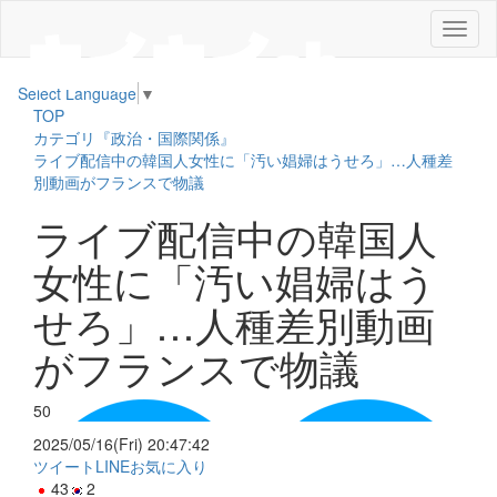
メ
ニ
ュ
Select Language
▼
ー
TOP
カテゴリ『政治・国際関係』
ライブ配信中の韓国人女性に「汚い娼婦はうせろ」…人種差
別動画がフランスで物議
ライブ配信中の韓国人
女性に「汚い娼婦はう
せろ」…人種差別動画
がフランスで物議
50
2025/05/16(Fri) 20:47:42
ツイート
LINE
お気に入り
43
2