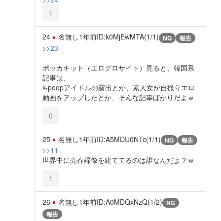
1
24
名無し
1年前
ID:k0MjEwMTA(1/1)
NG
報告
>>23
ポッカキット（エログロサイト）見ると、韓国系
記事は、
k-poopアイドルの露出とか、素人女が自撮りエロ
動画をアップしたとか、そんな記事ばかりだよｗ
0
25
名無し
1年前
ID:A5MDU0NTc(1/1)
NG
報告
>>11
世界中に売春婦像を建ててるのは誰なんだよ？ｗ
1
26
名無し
1年前
ID:A0MDQxNzQ(1/2)
NG
報告