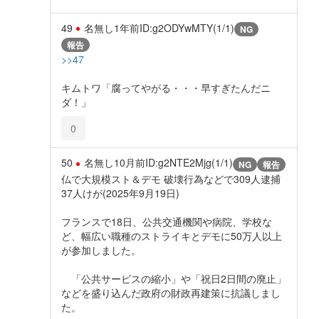
49
名無し
1年前
ID:g2ODYwMTY(1/1)
NG
報告
>>47
キムトワ「腐ってやがる・・・早すぎたんだニ
ダ！」
0
50
名無し
10月前
ID:g2NTE2Mjg(1/1)
NG
報告
仏で大規模スト＆デモ 破壊行為などで309人逮捕
37人けが(2025年9月19日)
フランスで18日、公共交通機関や病院、学校な
ど、幅広い職種のストライキとデモに50万人以上
が参加しました。
「公共サービスの縮小」や「祝日2日間の廃止」
などを盛り込んだ政府の財政再建策に抗議しまし
た。