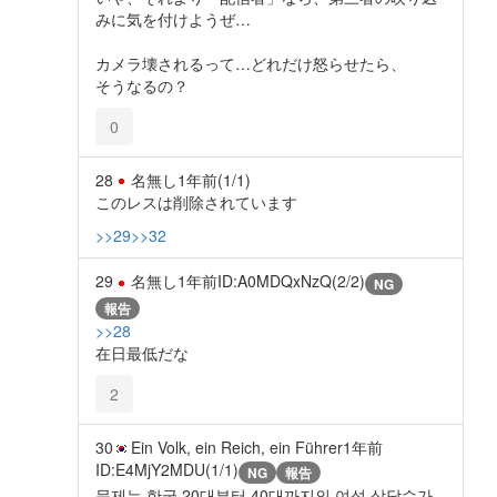
みに気を付けようぜ…
カメラ壊されるって…どれだけ怒らせたら、
そうなるの？
0
28
名無し
1年前
(1/1)
このレスは削除されています
>>29
>>32
29
名無し
1年前
ID:A0MDQxNzQ(2/2)
NG
報告
>>28
在日最低だな
2
30
Ein Volk, ein Reich, ein Führer
1年前
ID:E4MjY2MDU(1/1)
NG
報告
문제는 한국 20대부터 40대까지의 여성 상당수가