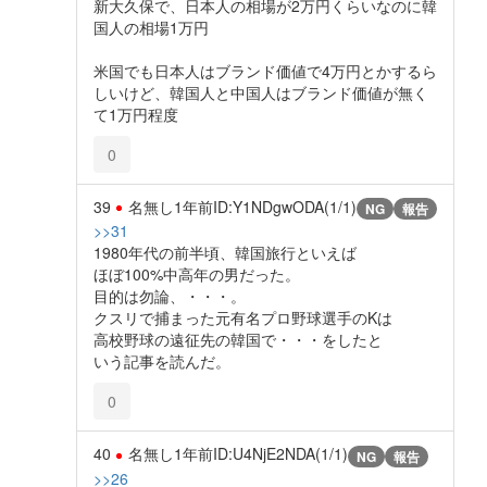
新大久保で、日本人の相場が2万円くらいなのに韓
国人の相場1万円
米国でも日本人はブランド価値で4万円とかするら
しいけど、韓国人と中国人はブランド価値が無く
て1万円程度
0
39
名無し
1年前
ID:Y1NDgwODA(1/1)
NG
報告
>>31
1980年代の前半頃、韓国旅行といえば
ほぼ100%中高年の男だった。
目的は勿論、・・・。
クスリで捕まった元有名プロ野球選手のKは
高校野球の遠征先の韓国で・・・をしたと
いう記事を読んだ。
0
40
名無し
1年前
ID:U4NjE2NDA(1/1)
NG
報告
>>26