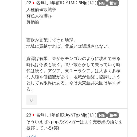
22
名無し
1年前
ID:Y1MDI5Njg(1/1)
NG
報告
人種価値観戦争
有色人種排斥
黄禍論
西欧か支配してきた地球、
地域に貢献すれば、脅威とは認識されない。
資源は有限、東からモンゴルのように攻めて来る
時代は今後も続く。食い散らかして去っていく時
代は続く。アジア、東ユーラシア、は大きく多様
な人種や価値観があり、地域が覚醒し協調しよう
としても限界はある。今は大東亜共栄圏は早すぎ
る。
0
23
名無し
1年前
ID:AyNTgxMjg(1/1)
NG
報告
そういえばk-popのシンガーはよく売春婦の踊りを
披露している(笑)
>>24