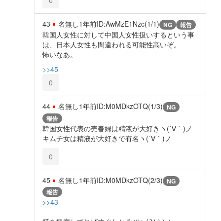
43
名無し
1年前
ID:AwMzE1Nzc(1/1)
NG
報告
韓国人女性に対して中国人女性扱いするという事
は、日本人女性も間違われる可能性高いぞ。
怖いなあ。
>>45
0
44
名無し
1年前
ID:M0MDkzOTQ(1/3)
NG
報告
韓国女性代表の売春婦は精液が大好きヽ(´∀｀)ノ
キムチ女は精液が大好きで有名ヽ(´∀｀)ノ
0
45
名無し
1年前
ID:M0MDkzOTQ(2/3)
NG
報告
>>43