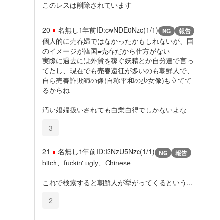
このレスは削除されています
20
名無し
1年前
ID:cwNDE0Nzc(1/1)
NG
報告
個人的に売春婦ではなかったかもしれないが、国
のイメージが韓国=売春だから仕方がない
実際に過去には外貨を稼ぐ妖精とか自分達で言っ
てたし、現在でも売春遠征が多いのも朝鮮人で、
自ら売春詐欺師の像(自称平和の少女像)も立てて
るからね
汚い娼婦扱いされても自業自得でしかないよな
3
21
名無し
1年前
ID:I3NzU5Nzc(1/1)
NG
報告
bitch、fuckin' ugly、Chinese
これで検索すると朝鮮人が挙がってくるという...
2