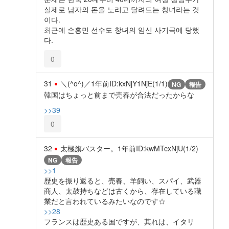
실제로 남자의 돈을 노리고 달려드는 창녀라는 것
이다.
최근에 손흥민 선수도 창녀의 임신 사기극에 당했
다.
0
31
＼(^o^)／
1年前
ID:kxNjY1NjE(1/1)
NG
報告
韓国はちょっと前まで売春が合法だったからな
>>39
0
32
太極旗バスター。
1年前
ID:kwMTcxNjU(1/2)
NG
報告
>>1
歴史を振り返ると、売春、羊飼い、スパイ、武器
商人、太鼓持ちなどは古くから、存在している職
業だと言われているみたいなのです☆
>>28
フランスは歴史ある国ですが、其れは、イタリ