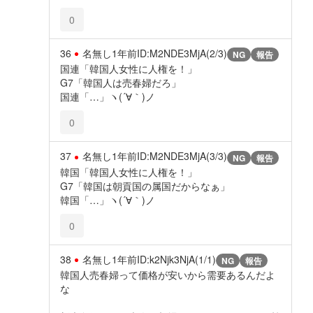
0
36
名無し
1年前
ID:M2NDE3MjA(2/3)
NG
報告
国連「韓国人女性に人権を！」
G7「韓国人は売春婦だろ」
国連「…」ヽ(´∀｀)ノ
0
37
名無し
1年前
ID:M2NDE3MjA(3/3)
NG
報告
韓国「韓国人女性に人権を！」
G7「韓国は朝貢国の属国だからなぁ」
韓国「…」ヽ(´∀｀)ノ
0
38
名無し
1年前
ID:k2Njk3NjA(1/1)
NG
報告
韓国人売春婦って価格が安いから需要あるんだよ
な