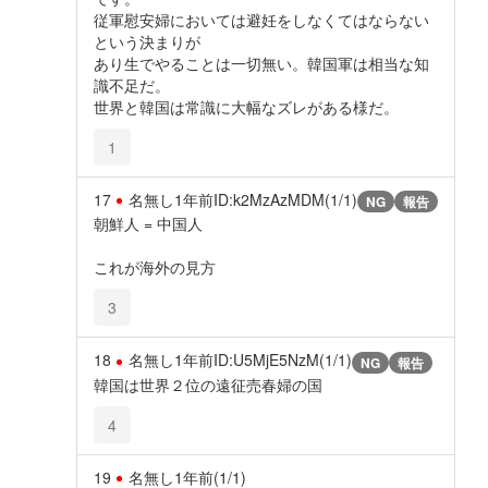
従軍慰安婦においては避妊をしなくてはならない
という決まりが
あり生でやることは一切無い。韓国軍は相当な知
識不足だ。
世界と韓国は常識に大幅なズレがある様だ。
1
17
名無し
1年前
ID:k2MzAzMDM(1/1)
NG
報告
朝鮮人 = 中国人
これが海外の見方
3
18
名無し
1年前
ID:U5MjE5NzM(1/1)
NG
報告
韓国は世界２位の遠征売春婦の国
4
19
名無し
1年前
(1/1)