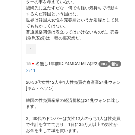
ターの事を考えていない。
後悔先に立たずだな！何でも軽い気持ちで行動を
するんだ韓国という国はな。
世界は韓国人女性を売春婦というか娼婦として見
てもおかしくはない。
普通風俗関係は表立ってはいけないものだ。売春
婦(慰安婦)は一種の裏家業だ。
1
15
名無し
1年前
ID:Y4MDA1MTA(2/2)
NG
報告
>>11
20-30代女性12人中1人性売買売春産業24兆ウォン
[キム・ヘソン]
韓国の性売買産業の経済規模は24兆ウォンに達し
ます。
2、30代のドンバーは女性12人のうち1人は性売買
で生計を立てており、1日に35万人以上の男性が
お金を出して城を買います。