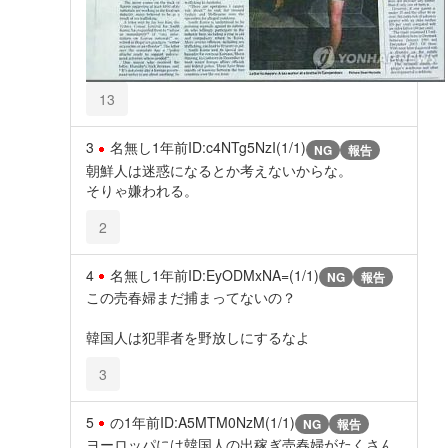
13
3
名無し
1年前
ID:c4NTg5NzI(1/1)
NG
報告
朝鮮人は迷惑になるとか考えないからな。
そりゃ嫌われる。
2
4
名無し
1年前
ID:EyODMxNA=(1/1)
NG
報告
この売春婦まだ捕まってないの？
韓国人は犯罪者を野放しにするなよ
3
5
の
1年前
ID:A5MTM0NzM(1/1)
NG
報告
ヨーロッパには韓国人の出稼ぎ売春婦がたくさん