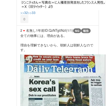
>>32
>>33
0
2
名無し
1年前
ID:QzNTg0NzI(1/1)
NG
報告
全ての物事には、理由がある。
理由を理解できないから、朝鮮人は朝鮮人なので
す。