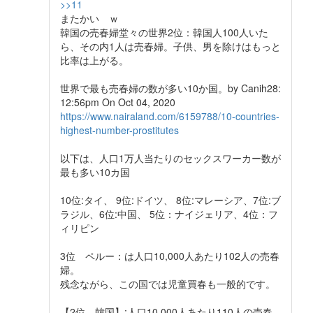
>>11
またかい ｗ
韓国の売春婦堂々の世界2位：韓国人100人いた
ら、その内1人は売春婦。子供、男を除けはもっと
比率は上がる。
世界で最も売春婦の数が多い10か国。by Canih28:
12:56pm On Oct 04, 2020
https://www.nairaland.com/6159788/10-countries-
highest-number-prostitutes
以下は、人口1万人当たりのセックスワーカー数が
最も多い10カ国
10位:タイ、 9位:ドイツ、 8位:マレーシア、7位:ブ
ラジル、6位:中国、 5位：ナイジェリア、4位：フ
ィリピン
3位 ペルー：は人口10,000人あたり102人の売春
婦。
残念ながら、この国では児童買春も一般的です。
【2位 韓国】:人口10,000人あたり110人の売春