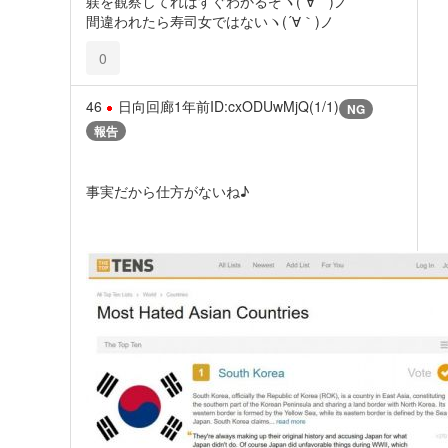
躾を観察してればすぐわかるぞヽ(´∀｀)ノ
間違われたら寿司女ではないヽ(´∀｀)ノ
0
46
日向回廊
1年前
ID:cxODUwMjQ(1/1)
NG
報告
事実だから仕方がないね♪