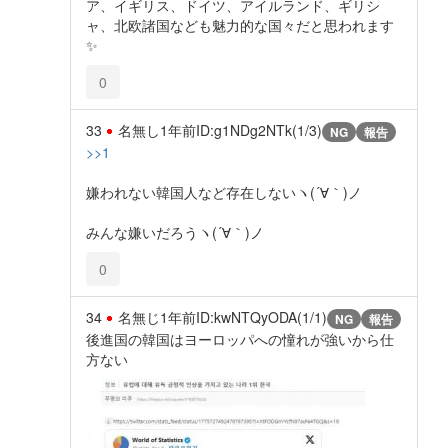
ア、イギリス、ドイツ、アイルランド、ギリシ
ャ、北欧諸国なども魅力的な国々だと思われます
✨️
0
33
名無し
1年前
ID:g1NDg2NTk(1/3)
NG
報告
>>1
嫌われない韓国人など存在しないヽ(´∀｀)ノ
みんな嫌いだろうヽ(´∀｀)ノ
0
34
名無じ
1年前
ID:kwNTQyODA(1/1)
NG
報告
後進国の韓国はヨーロッパへの憧れが強いから仕
方ない