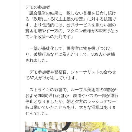
デモの参加者
「議会選挙の結果に一致しない首相を任命し続け
る『政府による民主主義の否定』に対する抗議で
す。より包括的には、公共サービスを損ない国の
貧困を増やす一方の、マクロン政権が8年来行なっ
ている政策への批判です」
一部が暴徒化して、警察官に物を投げつけた
り、破壊行為などに及んだりして、309人が逮捕
されました。
デモ参加者や警察官、ジャーナリストの合わせ
て37人がけがをしています。
ストライキの影響で、ルーブル美術館の開館が
およそ2時間遅れたほか、鉄道やバスの一部が運行
停止となりましたが、朝と夕方のラッシュアワー
時は動いていたこともあり、大きな混乱はありま
せんでした。