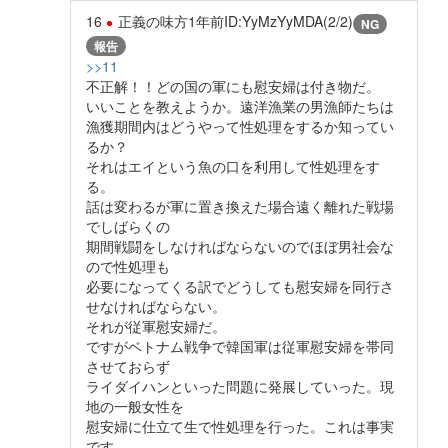
16
正義の味方
1年前
ID:YyMzYyMDA(2/2)
NG
報告
>>11
不正解！！どの国の軍にも慰安婦は付き物だ。
いいことを教えようか。遠洋漁業の男漁師たちは
漁獲期間内はどうやって性処理をするか知ってい
るか？
それはエイという魚の口を利用して性処理をす
る。
話は変わるが軍に置き換えた場合遠く離れた戦場
でしばらくの
期間戦闘をしなければならないのでほぼ男社会な
ので性処理も
必要になってくる訳でどうしても慰安婦を同行さ
せなければならない。
それが従軍慰安婦だ。
ですがベトナム戦争で韓国軍は従軍慰安婦を帯同
させておらず
ライダイハンといった問題に発展していった。現
地の一般女性を
慰安婦に仕立て生で性処理を行った。これは事実
です。