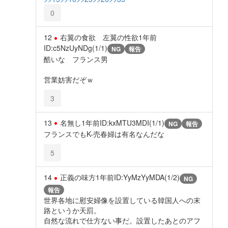
0
12
右翼の食欲 左翼の性欲
1年前
ID:c5NzUyNDg(1/1)
NG
報告
酷いな フランス男
営業妨害だぞｗ
3
13
名無し
1年前
ID:kxMTU3MDI(1/1)
NG
報告
フランスでもK-売春婦は有名なんだな
5
14
正義の味方
1年前
ID:YyMzYyMDA(1/2)
NG
報告
世界各地に慰安婦像を設置している韓国人への末
路というか天罰。
自然な流れで仕方ない事だ。設置したあとのアフ