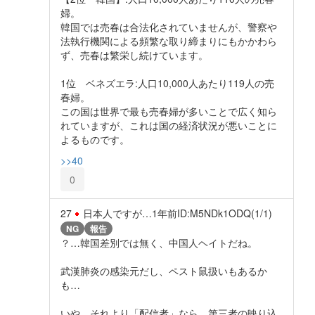
婦。
韓国では売春は合法化されていませんが、警察や
法執行機関による頻繁な取り締まりにもかかわら
ず、売春は繁栄し続けています。
1位 ベネズエラ:人口10,000人あたり119人の売
春婦。
この国は世界で最も売春婦が多いことで広く知ら
れていますが、これは国の経済状況が悪いことに
よるものです。
>>40
0
27
日本人ですが…
1年前
ID:M5NDk1ODQ(1/1)
NG
報告
？…韓国差別では無く、中国人ヘイトだね。
武漢肺炎の感染元だし、ペスト鼠扱いもあるか
も…
いや、それより「配信者」なら、第三者の映り込