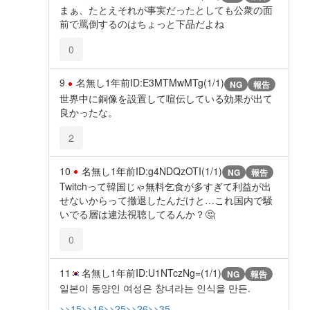
まぁ、たとえそれが事実だったとしても公衆の面
前で罵倒するのはちょっと下品だよね
0
9
名無し
1年前
ID:E3MTMwMTg(1/1)
NG
報告
世界中に銅像を設置して喧伝している効果が出て
良かったな。
2
10
名無し
1年前
ID:g4NDQzOTI(1/1)
NG
報告
Twitchって韓国じゃ無料乞食が多すぎて利益が出
せないからって撤退したんだけと…これ国内で騒
いでる層は違法視聴してるんか？🤔
0
11
名無し
1年前
ID:U1NTczNg=(1/1)
NG
報告
일본이 동양인 여성은 창녀라는 인식을 만든.
>>15
>>16
>>25
>>26
>>35