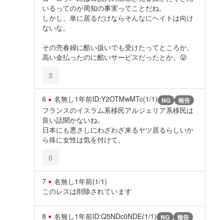
いるってのが周知の事実ってことだね。
しかし、単に居るだけならそんなにヘイトは向け
ないな。
その売春婦に酷い扱いでも受けたってところか。
高い金払ったのに酷いサービスだったとか。😛
3
6
名無し
1年前
ID:Y2OTMwMTc(1/1)
NG
報告
フランスのイスラム系移民アルジェリア系移民は
良い話聞かないね。
日本にも悪さしにわざわざ来るヤツ居るらしいか
ら殊に女性は気を付けて。
0
7
名無し
1年前
(1/1)
このレスは削除されています
8
名無し
1年前
ID:Q5NDc0NDE(1/1)
NG
報告