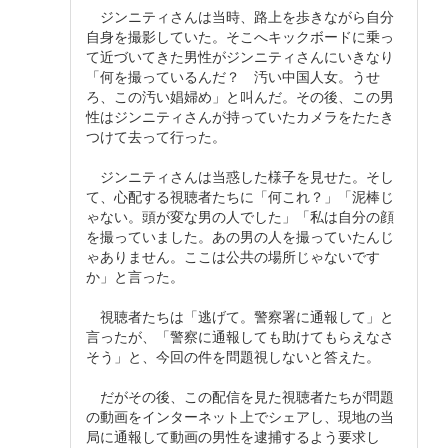
ジンニティさんは当時、路上を歩きながら自分
自身を撮影していた。そこへキックボードに乗っ
て近づいてきた男性がジンニティさんにいきなり
「何を撮っているんだ？ 汚い中国人女。うせ
ろ、この汚い娼婦め」と叫んだ。その後、この男
性はジンニティさんが持っていたカメラをたたき
つけて去って行った。
ジンニティさんは当惑した様子を見せた。そし
て、心配する視聴者たちに「何これ？」「泥棒じ
ゃない。頭が変な男の人でした」「私は自分の顔
を撮っていました。あの男の人を撮っていたんじ
ゃありません。ここは公共の場所じゃないです
か」と言った。
視聴者たちは「逃げて。警察署に通報して」と
言ったが、「警察に通報しても助けてもらえなさ
そう」と、今回の件を問題視しないと答えた。
だがその後、この配信を見た視聴者たちが問題
の動画をインターネット上でシェアし、現地の当
局に通報して動画の男性を逮捕するよう要求し