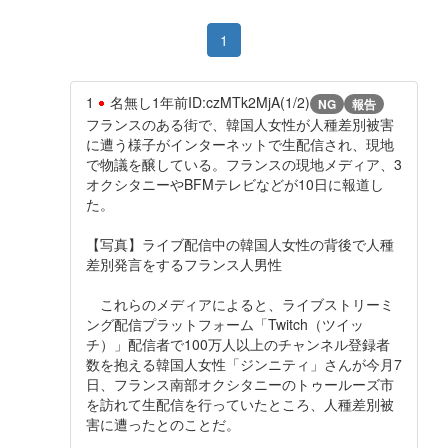
1
1
名無し
1年前
ID:czMTk2MjA(1/2)
NG
報告
フランスのある街で、韓国人女性が人種差別被害
に遭う様子がインターネットで生配信され、現地
で物議を醸している。フランスの現地メディア、3
オクシタニーやBFMテレビなどが10日に報道し
た。
【写真】ライブ配信中の韓国人女性の背後で人種
差別発言をするフランス人男性
これらのメディアによると、ライブストリーミ
ング配信プラットフォーム「Twitch（ツイッ
チ）」配信者で100万人以上のチャンネル登録者
数を抱える韓国人女性「ジンニティ」さんが今月7
日、フランス南部オクシタニーのトゥールーズ市
を訪れて生配信を行っていたところ、人種差別被
害に遭ったとのことだ。