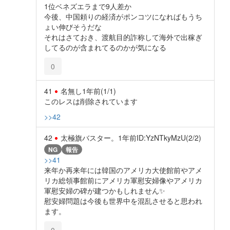
1位ベネズエラまで9人差か
今後、中国頼りの経済がポンコツになればもうち
ょい伸びそうだな
それはさておき、渡航目的詐称して海外で出稼ぎ
してるのが含まれてるのかが気になる
0
41
名無し
1年前
(1/1)
このレスは削除されています
>>42
42
太極旗バスター。
1年前
ID:YzNTkyMzU(2/2)
NG
報告
>>41
来年か再来年には韓国のアメリカ大使館前やアメ
リカ総領事館前にアメリカ軍慰安婦像やアメリカ
軍慰安婦の碑が建つかもしれません✨️
慰安婦問題は今後も世界中を混乱させると思われ
ます。
0